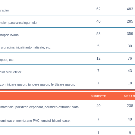
62
483
radinii
40
285
melor, pastrarea legumelor
58
359
propria livada
5
30
u gradina, irigatii automatizate, etc.
12
76
post, etc.
7
43
or si fructelor.
7
18
azon, irigare gazon, tundere gazon, fertilizare gazon,
SUBIECTE
MESAJ
40
238
 materiale: polistiren expandat, polistiren extrudat, vata
7
40
e bituminoase, membrane PVC, emulsii bituminoase,
1
9