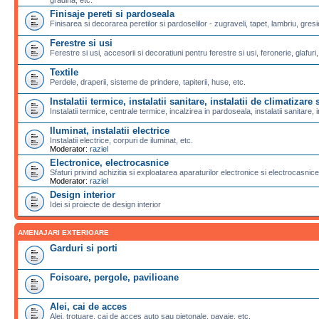
Finisaje pereti si pardoseala
Finisarea si decorarea peretilor si pardoselilor - zugraveli, tapet, lambriu, gresi
Ferestre si usi
Ferestre si usi, accesorii si decoratiuni pentru ferestre si usi, feronerie, glafuri,
Textile
Perdele, draperii, sisteme de prindere, tapiterii, huse, etc.
Instalatii termice, instalatii sanitare, instalatii de climatizare s
Instalatii termice, centrale termice, incalzirea in pardoseala, instalatii sanitare, i
Iluminat, instalatii electrice
Instalatii electrice, corpuri de iluminat, etc.
Moderator:
raziel
Electronice, electrocasnice
Sfaturi privind achizitia si exploatarea aparaturilor electronice si electrocasnice
Moderator:
raziel
Design interior
Idei si proiecte de design interior
AMENAJARI EXTERIOARE
Garduri si porti
Foisoare, pergole, pavilioane
Alei, cai de acces
Alei, trotuare, cai de acces auto sau pietonale, pavaje, etc.