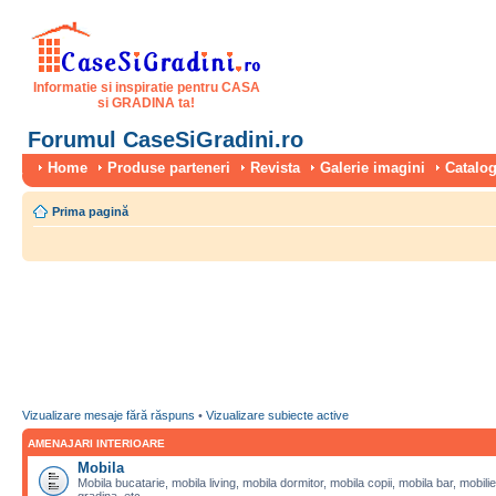
Informatie si inspiratie pentru CASA
si GRADINA ta!
Forumul CaseSiGradini.ro
Home
Produse parteneri
Revista
Galerie imagini
Catalog
Prima pagină
Vizualizare mesaje fără răspuns
•
Vizualizare subiecte active
AMENAJARI INTERIOARE
Mobila
Mobila bucatarie, mobila living, mobila dormitor, mobila copii, mobila bar, mobilie
gradina, etc.