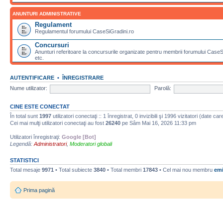
ANUNTURI ADMINISTRATIVE
Regulament
Regulamentul forumului CaseSiGradini.ro
Concursuri
Anunturi referitoare la concursurile organizate pentru membrii forumului CaseSiG
etc.
AUTENTIFICARE
•
ÎNREGISTRARE
Nume utilizator:
Parolă:
CINE ESTE CONECTAT
În total sunt
1997
utilizatori conectaţi :: 1 înregistrat, 0 invizibili şi 1996 vizitatori (date c
Cei mai mulţi utilizatori conectaţi au fost
26240
pe Sâm Mai 16, 2026 11:33 pm
Utilizatori înregistraţi:
Google [Bot]
Legendă:
Administratori
,
Moderatori globali
STATISTICI
Total mesaje
9971
• Total subiecte
3840
• Total membri
17843
• Cel mai nou membru
emi
Prima pagină