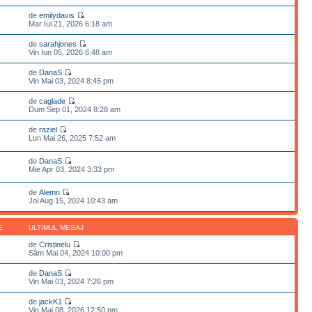
de
emilydavis
Mar Iul 21, 2026 6:18 am
de
sarahjones
Vin Iun 05, 2026 6:48 am
de
DanaS
Vin Mai 03, 2024 8:45 pm
de
caglade
Dum Sep 01, 2024 8:28 am
de
raziel
Lun Mai 26, 2025 7:52 am
de
DanaS
Mie Apr 03, 2024 3:33 pm
de
Alemn
Joi Aug 15, 2024 10:43 am
E
ULTIMUL MESAJ
de
Cristinelu
Sâm Mai 04, 2024 10:00 pm
de
DanaS
Vin Mai 03, 2024 7:26 pm
de
jackK1
Vin Mai 08, 2026 12:50 pm