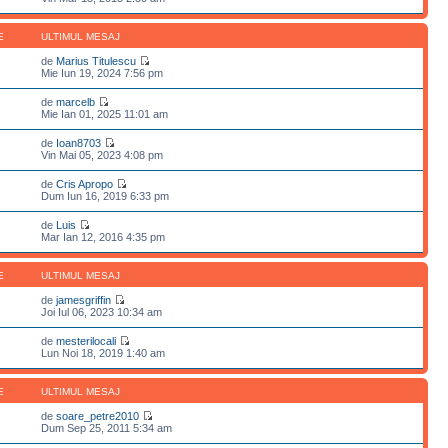
E
ULTIMUL MESAJ
de
Marius Titulescu
Mie Iun 19, 2024 7:56 pm
de
marcelb
Mie Ian 01, 2025 11:01 am
de
Ioan8703
Vin Mai 05, 2023 4:08 pm
de
Cris Apropo
Dum Iun 16, 2019 6:33 pm
de
Luis
Mar Ian 12, 2016 4:35 pm
E
ULTIMUL MESAJ
de
jamesgriffin
Joi Iul 06, 2023 10:34 am
de
mesterilocali
Lun Noi 18, 2019 1:40 am
E
ULTIMUL MESAJ
de
soare_petre2010
Dum Sep 25, 2011 5:34 am