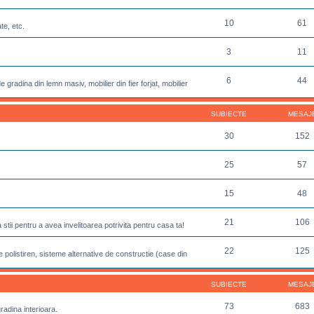
10
61
te, etc.
3
11
6
44
 gradina din lemn masiv, mobilier din fier forjat, mobilier
SUBIECTE
MESAJ
30
152
25
57
15
48
21
106
sa stii pentru a avea invelitoarea potrivita pentru casa ta!
22
125
 polistiren, sisteme alternative de constructie (case din
SUBIECTE
MESAJ
73
683
gradina interioara.