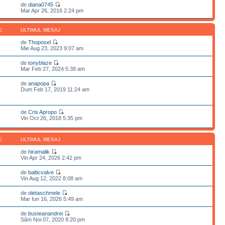
de
diana0745
Mar Apr 26, 2016 2:24 pm
E
ULTIMUL MESAJ
de
Thoposel
Mie Aug 23, 2023 9:07 am
de
tonyblaze
Mar Feb 27, 2024 5:38 am
de
anapopa
Dum Feb 17, 2019 11:24 am
de
Cris Apropo
Vin Oct 26, 2018 5:35 pm
E
ULTIMUL MESAJ
de
hiramalik
Vin Apr 24, 2026 2:42 pm
de
balticvalve
Vin Aug 12, 2022 8:08 am
de
oletaschmele
Mar Iun 16, 2026 5:49 am
de
busteanandrei
Sâm Noi 07, 2020 8:20 pm