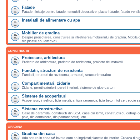
Fatade
Fatade, finisaje pentru fatade, tencuieli decorative, placari fatade, fatade ventila
Instalatii de alimentare cu apa
Mobilier de gradina
Despre proiectarea, construirea si intretinerea mobilierului de gradina. Mobila de
din plastic sau altceva?
CONSTRUCTII
Proiectare, arhitectura
Proiecte de arhitectura, proiecte de rezistenta, proiecte de instalatii
Fundatii, structuri de rezistenta
Fundatii, structuri de rezistenta, armaturi, structuri metalice
Compartimentari, zidarie
Zidarie, pereti exteriori, pereti interiori, sisteme de gips-carton
Sisteme de acoperisuri
Acoperisuri, invelitori, tigla metalica, tigla ceramica, tigla beton, tot ce trebuie 
Sisteme constructive
Case de caramida, constructii din BCA, case din lemn, constructii cu cofraje de
paie, din containere, din pamant batut), etc
GRADINA
Gradina din casa
Adu natura in casa ta! Invata cum sa ingrijesti plantele de interior. Creaza-ti o 