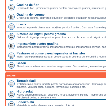
Gradina de flori
Gradina de flori - proiectarea gradinii de flori, amenajarea gradinii, intretinerea g
Gradina de legume
Gradina de legume, cultivarea legumelor, cresterea legumelor, recoltarea legu
Livada
Intrebari legate de plantarea si ingrijirea pomilor fructiferi. Cum sa ai fructe din 
Sisteme de irigatii pentru gradina
Sisteme de irigatii pentru gradina, proiectare si executie sisteme de irigatii pentr
Ingrasaminte pentru gradina
Ingrasaminte pentru gradina, ingrasaminte naturale, ingrasaminte chimice, com
Pastrarea si conservarea legumelor si fructelor
Idei si retete pentru pastrarea si conservarea in cele mai bune conditii a legumel
Gazon
Sfaturi pentru infiintarea si intretinerea gazonului. Gazon rulouri, insamntare g
IZOLATII
Termoizolatii
Izolatii termice pentru fundatii, pereti, pardoseala sau acoperisuri. Tehnologii si
minerala, vata bazaltica, celuloza, termoizolatii ecologice etc.
Hidroizolatii
Hidroizolatii pentru fundatii, subsoluri, terase, balcoane, piscine - membran
hidroizolatii pe baza de ciment, etc.
Fonoizolatii
Materiale fonoabsorbante - vata minerala, pluta, etc.