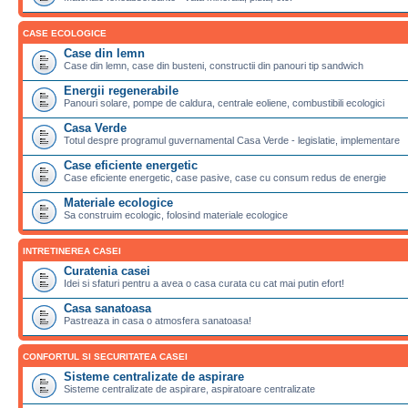
CASE ECOLOGICE
Case din lemn
Case din lemn, case din busteni, constructii din panouri tip sandwich
Energii regenerabile
Panouri solare, pompe de caldura, centrale eoliene, combustibili ecologici
Casa Verde
Totul despre programul guvernamental Casa Verde - legislatie, implementare
Case eficiente energetic
Case eficiente energetic, case pasive, case cu consum redus de energie
Materiale ecologice
Sa construim ecologic, folosind materiale ecologice
INTRETINEREA CASEI
Curatenia casei
Idei si sfaturi pentru a avea o casa curata cu cat mai putin efort!
Casa sanatoasa
Pastreaza in casa o atmosfera sanatoasa!
CONFORTUL SI SECURITATEA CASEI
Sisteme centralizate de aspirare
Sisteme centralizate de aspirare, aspiratoare centralizate