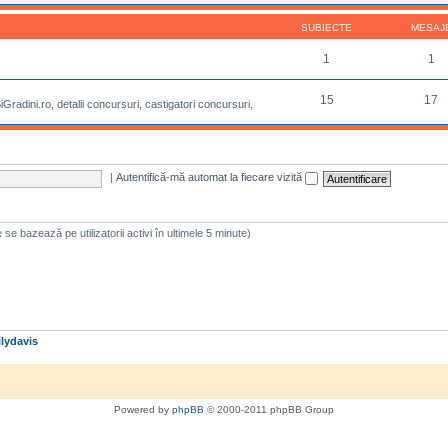
SUBIECTE
MESAJ
1
1
15
17
radini.ro, detalii concursuri, castigatori concursuri,
|
Autentifică-mă automat la fiecare vizită
are se bazează pe utilizatorii activi în ultimele 5 minute)
lydavis
Powered by
phpBB
© 2000-2011 phpBB Group