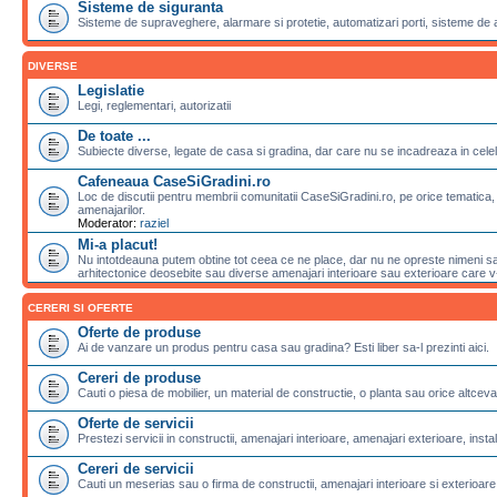
Sisteme de siguranta
Sisteme de supraveghere, alarmare si protetie, automatizari porti, sisteme de 
DIVERSE
Legislatie
Legi, reglementari, autorizatii
De toate ...
Subiecte diverse, legate de casa si gradina, dar care nu se incadreaza in celela
Cafeneaua CaseSiGradini.ro
Loc de discutii pentru membrii comunitatii CaseSiGradini.ro, pe orice tematica, 
amenajarilor.
Moderator:
raziel
Mi-a placut!
Nu intotdeauna putem obtine tot ceea ce ne place, dar nu ne opreste nimeni sa 
arhitectonice deosebite sau diverse amenajari interioare sau exterioare care v-a
CERERI SI OFERTE
Oferte de produse
Ai de vanzare un produs pentru casa sau gradina? Esti liber sa-l prezinti aici.
Cereri de produse
Cauti o piesa de mobilier, un material de constructie, o planta sau orice altceva
Oferte de servicii
Prestezi servicii in constructii, amenajari interioare, amenajari exterioare, instalat
Cereri de servicii
Cauti un meserias sau o firma de constructii, amenajari interioare si exterioare