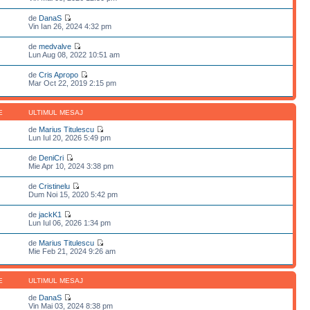
de
DanaS
Vin Ian 26, 2024 4:32 pm
de
medvalve
Lun Aug 08, 2022 10:51 am
de
Cris Apropo
Mar Oct 22, 2019 2:15 pm
E
ULTIMUL MESAJ
de
Marius Titulescu
Lun Iul 20, 2026 5:49 pm
de
DeniCri
Mie Apr 10, 2024 3:38 pm
de
Cristinelu
Dum Noi 15, 2020 5:42 pm
de
jackK1
Lun Iul 06, 2026 1:34 pm
de
Marius Titulescu
Mie Feb 21, 2024 9:26 am
E
ULTIMUL MESAJ
de
DanaS
Vin Mai 03, 2024 8:38 pm