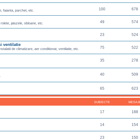
100
678
e, faianta, parchet, etc.
49
574
 rolete, jaluzele, obloane, etc.
23
524
i ventilatie
75
522
nstalatii de climatizare, aer conditionat, ventilatie, etc.
35
278
40
509
.
65
623
SUBIECTE
MESAJ
17
188
14
154
23
150