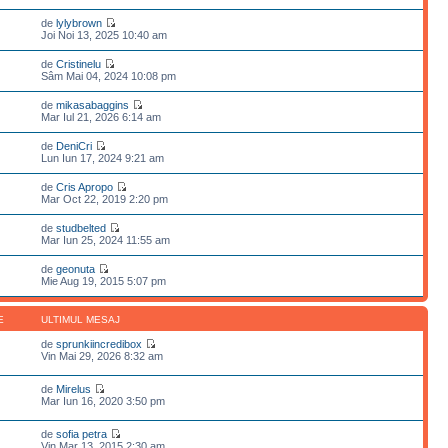
de
lylybrown
Joi Noi 13, 2025 10:40 am
de
Cristinelu
Sâm Mai 04, 2024 10:08 pm
de
mikasabaggins
Mar Iul 21, 2026 6:14 am
de
DeniCri
Lun Iun 17, 2024 9:21 am
de
Cris Apropo
Mar Oct 22, 2019 2:20 pm
de
studbelted
Mar Iun 25, 2024 11:55 am
de
geonuta
Mie Aug 19, 2015 5:07 pm
E
ULTIMUL MESAJ
de
sprunkiincredibox
Vin Mai 29, 2026 8:32 am
de
Mirelus
Mar Iun 16, 2020 3:50 pm
de
sofia petra
Vin Mar 13, 2015 2:30 am