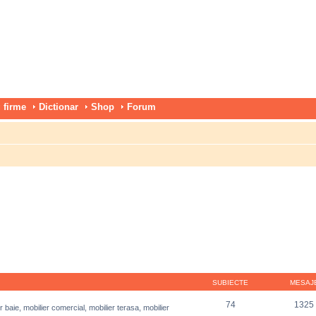
 firme
Dictionar
Shop
Forum
SUBIECTE
MESAJ
74
1325
r baie, mobilier comercial, mobilier terasa, mobilier