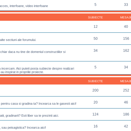
5
33
acces, interfoane, video interfoane
SUBIECTE
MESAJ
12
40
50
156
lte sectiuni ale forumului.
34
162
chiar daca nu tine de domeniul constructiilor si
5
34
incercam. Aici puteti posta subiecte despre realizari
u inspirat in propriile proiecte.
SUBIECTE
MESAJ
200
252
20
46
 pentru casa si gradina ta? Incearca sa le gasesti aici!
124
186
ii, gradinarit? Esti liber sa te prezinti aici.
16
42
, sau peisagistica? Incearca aici!