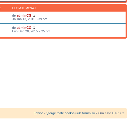
E
ULTIMUL MESAJ
de
adminCG
Joi Ian 13, 2011 5:39 pm
de
adminCG
Lun Dec 28, 2015 2:25 pm
Echipa
•
Şterge toate cookie-urile forumului
• Ora este UTC + 2