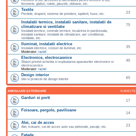
feronerie, glafuri, rolete, jaluzele, obloane, etc.
Textile
23
Perdele, draperii, sisteme de prindere, tapiterii, huse, etc.
Instalatii termice, instalatii sanitare, instalatii de
75
climatizare si ventilatie
Instalatii termice, centrale termice, incalzirea in pardoseala,
instalatii sanitare, instalatii de climatizare, aer conditionat,
ventilatie, etc.
Iluminat, instalatii electrice
35
Instalatii electrice, corpuri de iluminat, etc.
Moderator:
raziel
Electronice, electrocasnice
40
Sfaturi privind achizitia si exploatarea aparaturilor electronice si
electrocasnice.
Moderator:
raziel
Design interior
65
Idei si proiecte de design interior
AMENAJARI EXTERIOARE
SUBIECTE
Garduri si porti
17
Foisoare, pergole, pavilioane
14
Alei, cai de acces
23
Alei, trotuare, cai de acces auto sau pietonale, pavaje, etc.
Fatade