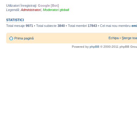
Utilizatori înregistraţi:
Google [Bot]
Legendă:
Administratori
,
Moderatori globali
STATISTICI
Total mesaje
9971
• Total subiecte
3840
• Total membri
17843
• Cel mai nou membru
emi
Echipa
•
Şterge toa
Prima pagină
Powered by
phpBB
© 2000-2011 phpBB Gro