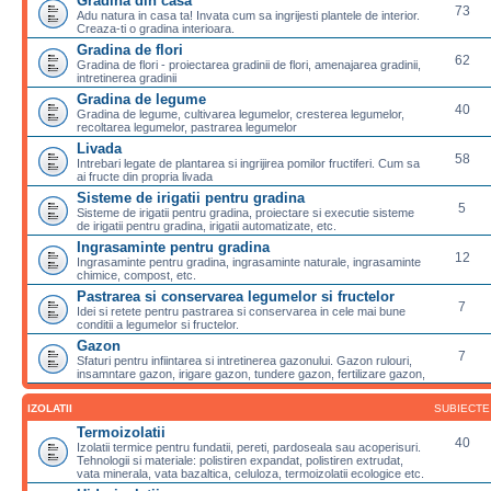
Gradina din casa
73
Adu natura in casa ta! Invata cum sa ingrijesti plantele de interior.
Creaza-ti o gradina interioara.
Gradina de flori
62
Gradina de flori - proiectarea gradinii de flori, amenajarea gradinii,
intretinerea gradinii
Gradina de legume
40
Gradina de legume, cultivarea legumelor, cresterea legumelor,
recoltarea legumelor, pastrarea legumelor
Livada
58
Intrebari legate de plantarea si ingrijirea pomilor fructiferi. Cum sa
ai fructe din propria livada
Sisteme de irigatii pentru gradina
5
Sisteme de irigatii pentru gradina, proiectare si executie sisteme
de irigatii pentru gradina, irigatii automatizate, etc.
Ingrasaminte pentru gradina
12
Ingrasaminte pentru gradina, ingrasaminte naturale, ingrasaminte
chimice, compost, etc.
Pastrarea si conservarea legumelor si fructelor
7
Idei si retete pentru pastrarea si conservarea in cele mai bune
conditii a legumelor si fructelor.
Gazon
7
Sfaturi pentru infiintarea si intretinerea gazonului. Gazon rulouri,
insamntare gazon, irigare gazon, tundere gazon, fertilizare gazon,
IZOLATII
SUBIECTE
Termoizolatii
40
Izolatii termice pentru fundatii, pereti, pardoseala sau acoperisuri.
Tehnologii si materiale: polistiren expandat, polistiren extrudat,
vata minerala, vata bazaltica, celuloza, termoizolatii ecologice etc.