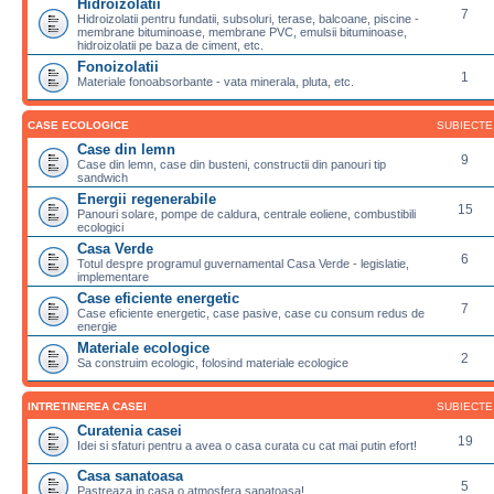
Hidroizolatii
7
Hidroizolatii pentru fundatii, subsoluri, terase, balcoane, piscine -
membrane bituminoase, membrane PVC, emulsii bituminoase,
hidroizolatii pe baza de ciment, etc.
Fonoizolatii
1
Materiale fonoabsorbante - vata minerala, pluta, etc.
CASE ECOLOGICE
SUBIECTE
Case din lemn
9
Case din lemn, case din busteni, constructii din panouri tip
sandwich
Energii regenerabile
15
Panouri solare, pompe de caldura, centrale eoliene, combustibili
ecologici
Casa Verde
6
Totul despre programul guvernamental Casa Verde - legislatie,
implementare
Case eficiente energetic
7
Case eficiente energetic, case pasive, case cu consum redus de
energie
Materiale ecologice
2
Sa construim ecologic, folosind materiale ecologice
INTRETINEREA CASEI
SUBIECTE
Curatenia casei
19
Idei si sfaturi pentru a avea o casa curata cu cat mai putin efort!
Casa sanatoasa
5
Pastreaza in casa o atmosfera sanatoasa!