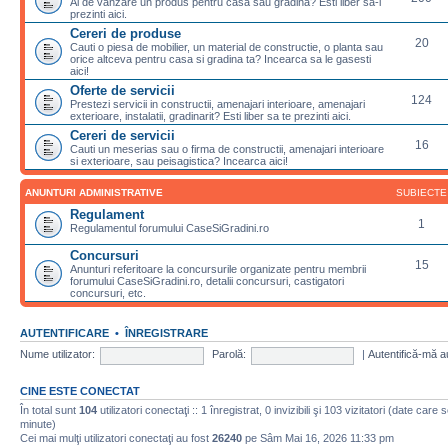
Ai de vanzare un produs pentru casa sau gradina? Esti liber sa-l
prezinti aici.
Cereri de produse
20
Cauti o piesa de mobilier, un material de constructie, o planta sau
orice altceva pentru casa si gradina ta? Incearca sa le gasesti
aici!
Oferte de servicii
124
Prestezi servicii in constructii, amenajari interioare, amenajari
exterioare, instalatii, gradinarit? Esti liber sa te prezinti aici.
Cereri de servicii
16
Cauti un meserias sau o firma de constructii, amenajari interioare
si exterioare, sau peisagistica? Incearca aici!
ANUNTURI ADMINISTRATIVE
SUBIECTE
Regulament
1
Regulamentul forumului CaseSiGradini.ro
Concursuri
15
Anunturi referitoare la concursurile organizate pentru membrii
forumului CaseSiGradini.ro, detalii concursuri, castigatori
concursuri, etc.
AUTENTIFICARE
•
ÎNREGISTRARE
Nume utilizator:
Parolă:
|
Autentifică-mă a
CINE ESTE CONECTAT
În total sunt
104
utilizatori conectaţi :: 1 înregistrat, 0 invizibili şi 103 vizitatori (date care 
minute)
Cei mai mulţi utilizatori conectaţi au fost
26240
pe Sâm Mai 16, 2026 11:33 pm