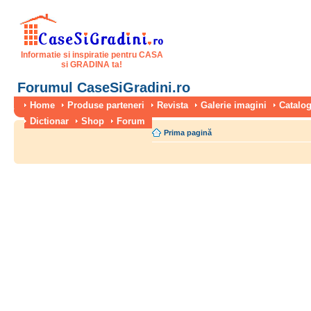
Informatie si inspiratie pentru CASA
si GRADINA ta!
Forumul CaseSiGradini.ro
Home
Produse parteneri
Revista
Galerie imagini
Catalog
Dictionar
Shop
Forum
Prima pagină