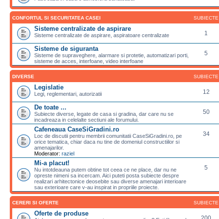
CONFORTUL SI SECURITATEA CASEI
SUBIECTE
Sisteme centralizate de aspirare
1
Sisteme centralizate de aspirare, aspiratoare centralizate
Sisteme de siguranta
5
Sisteme de supraveghere, alarmare si protetie, automatizari porti,
sisteme de acces, interfoane, video interfoane
DIVERSE
SUBIECTE
Legislatie
12
Legi, reglementari, autorizatii
De toate ...
50
Subiecte diverse, legate de casa si gradina, dar care nu se
incadreaza in celelalte sectiuni ale forumului.
Cafeneaua CaseSiGradini.ro
34
Loc de discutii pentru membrii comunitatii CaseSiGradini.ro, pe
orice tematica, chiar daca nu tine de domeniul constructiilor si
amenajarilor.
Moderator:
raziel
Mi-a placut!
5
Nu intotdeauna putem obtine tot ceea ce ne place, dar nu ne
opreste nimeni sa incercam. Aici puteti posta subiecte despre
realizari arhitectonice deosebite sau diverse amenajari interioare
sau exterioare care v-au inspirat in propriile proiecte.
CERERI SI OFERTE
SUBIECTE
Oferte de produse
200