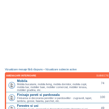
Vizualizare mesaje fără răspuns
•
Vizualizare subiecte active
AMENAJARI INTERIOARE
SUBIECTE
Mobila
74
Mobila bucatarie, mobila living, mobila dormitor, mobila copii,
mobila bar, mobilier baie, mobilier comercial, mobilier terasa,
mobilier gradina, etc.
Finisaje pereti si pardoseala
100
Finisarea si decorarea peretilor si pardoselilor - zugraveli, tapet,
lambriu, gresie, faianta, parchet, etc.
Ferestre si usi
49
Ferestre si usi, accesorii si decoratiuni pentru ferestre si usi,