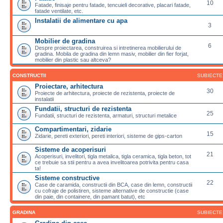
10
Fatade, finisaje pentru fatade, tencuieli decorative, placari fatade,
fatade ventilate, etc.
Instalatii de alimentare cu apa
3
Mobilier de gradina
6
Despre proiectarea, construirea si intretinerea mobilierului de
gradina. Mobila de gradina din lemn masiv, mobilier din fier forjat,
mobilier din plastic sau altceva?
CONSTRUCTII
SUBIECTE
Proiectare, arhitectura
30
Proiecte de arhitectura, proiecte de rezistenta, proiecte de
instalatii
Fundatii, structuri de rezistenta
25
Fundatii, structuri de rezistenta, armaturi, structuri metalice
Compartimentari, zidarie
15
Zidarie, pereti exteriori, pereti interiori, sisteme de gips-carton
Sisteme de acoperisuri
21
Acoperisuri, invelitori, tigla metalica, tigla ceramica, tigla beton, tot
ce trebuie sa stii pentru a avea invelitoarea potrivita pentru casa
ta!
Sisteme constructive
22
Case de caramida, constructii din BCA, case din lemn, constructii
cu cofraje de polistiren, sisteme alternative de constructie (case
din paie, din containere, din pamant batut), etc
GRADINA
SUBIECTE