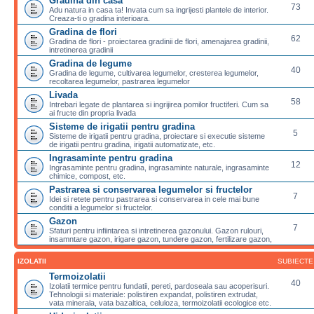
Gradina din casa
73
Adu natura in casa ta! Invata cum sa ingrijesti plantele de interior.
Creaza-ti o gradina interioara.
Gradina de flori
62
Gradina de flori - proiectarea gradinii de flori, amenajarea gradinii,
intretinerea gradinii
Gradina de legume
40
Gradina de legume, cultivarea legumelor, cresterea legumelor,
recoltarea legumelor, pastrarea legumelor
Livada
58
Intrebari legate de plantarea si ingrijirea pomilor fructiferi. Cum sa
ai fructe din propria livada
Sisteme de irigatii pentru gradina
5
Sisteme de irigatii pentru gradina, proiectare si executie sisteme
de irigatii pentru gradina, irigatii automatizate, etc.
Ingrasaminte pentru gradina
12
Ingrasaminte pentru gradina, ingrasaminte naturale, ingrasaminte
chimice, compost, etc.
Pastrarea si conservarea legumelor si fructelor
7
Idei si retete pentru pastrarea si conservarea in cele mai bune
conditii a legumelor si fructelor.
Gazon
7
Sfaturi pentru infiintarea si intretinerea gazonului. Gazon rulouri,
insamntare gazon, irigare gazon, tundere gazon, fertilizare gazon,
IZOLATII
SUBIECTE
Termoizolatii
40
Izolatii termice pentru fundatii, pereti, pardoseala sau acoperisuri.
Tehnologii si materiale: polistiren expandat, polistiren extrudat,
vata minerala, vata bazaltica, celuloza, termoizolatii ecologice etc.