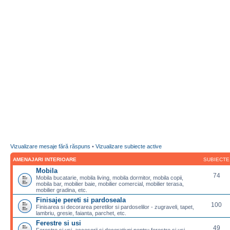
Vizualizare mesaje fără răspuns
•
Vizualizare subiecte active
AMENAJARI INTERIOARE
SUBIECTE
Mobila
74
Mobila bucatarie, mobila living, mobila dormitor, mobila copii,
mobila bar, mobilier baie, mobilier comercial, mobilier terasa,
mobilier gradina, etc.
Finisaje pereti si pardoseala
100
Finisarea si decorarea peretilor si pardoselilor - zugraveli, tapet,
lambriu, gresie, faianta, parchet, etc.
Ferestre si usi
49
Ferestre si usi, accesorii si decoratiuni pentru ferestre si usi,