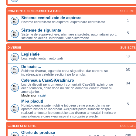
CONFORTUL SI SECURITATEA CASEI
SUBIECTE
Sisteme centralizate de aspirare
1
Sisteme centralizate de aspirare, aspiratoare centralizate
Sisteme de siguranta
5
Sisteme de supraveghere, alarmare si protetie, automatizari porti,
sisteme de acces, interfoane, video interfoane
DIVERSE
SUBIECTE
Legislatie
12
Legi, reglementari, autorizatii
De toate ...
50
Subiecte diverse, legate de casa si gradina, dar care nu se
incadreaza in celelalte sectiuni ale forumului.
Cafeneaua CaseSiGradini.ro
34
Loc de discutii pentru membrii comunitatii CaseSiGradini.ro, pe
orice tematica, chiar daca nu tine de domeniul constructiilor si
amenajarilor.
Moderator:
raziel
Mi-a placut!
5
Nu intotdeauna putem obtine tot ceea ce ne place, dar nu ne
opreste nimeni sa incercam. Aici puteti posta subiecte despre
realizari arhitectonice deosebite sau diverse amenajari interioare
sau exterioare care v-au inspirat in propriile proiecte.
CERERI SI OFERTE
SUBIECTE
Oferte de produse
200