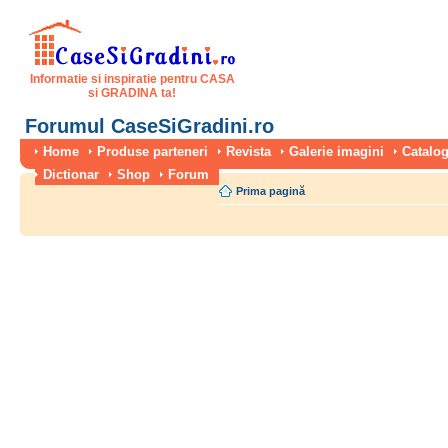
Informatie si inspiratie pentru CASA
si GRADINA ta!
Forumul CaseSiGradini.ro
Home
Produse parteneri
Revista
Galerie imagini
Catalog
Dictionar
Shop
Forum
Prima pagină