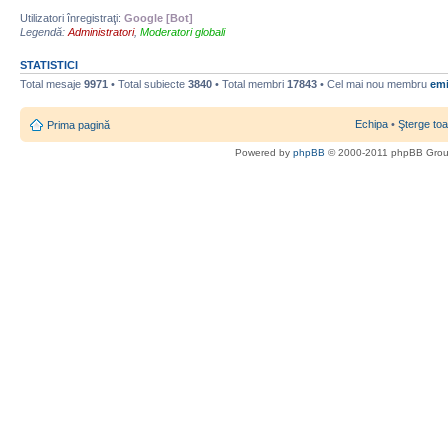
Utilizatori înregistraţi:
Google [Bot]
Legendă:
Administratori
,
Moderatori globali
STATISTICI
Total mesaje
9971
• Total subiecte
3840
• Total membri
17843
• Cel mai nou membru
emi
Echipa
•
Şterge toa
Prima pagină
Powered by
phpBB
© 2000-2011 phpBB Gro