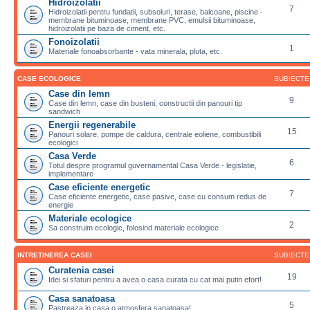
Hidroizolatii
7
Hidroizolatii pentru fundatii, subsoluri, terase, balcoane, piscine -
membrane bituminoase, membrane PVC, emulsii bituminoase,
hidroizolatii pe baza de ciment, etc.
Fonoizolatii
1
Materiale fonoabsorbante - vata minerala, pluta, etc.
CASE ECOLOGICE
SUBIECTE
Case din lemn
9
Case din lemn, case din busteni, constructii din panouri tip
sandwich
Energii regenerabile
15
Panouri solare, pompe de caldura, centrale eoliene, combustibili
ecologici
Casa Verde
6
Totul despre programul guvernamental Casa Verde - legislatie,
implementare
Case eficiente energetic
7
Case eficiente energetic, case pasive, case cu consum redus de
energie
Materiale ecologice
2
Sa construim ecologic, folosind materiale ecologice
INTRETINEREA CASEI
SUBIECTE
Curatenia casei
19
Idei si sfaturi pentru a avea o casa curata cu cat mai putin efort!
Casa sanatoasa
5
Pastreaza in casa o atmosfera sanatoasa!