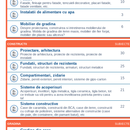
10
Fatade, finisaje pentru fatade, tencuieli decorative, placari fatade,
fatade ventilate, etc.
Instalatii de alimentare cu apa
3
Mobilier de gradina
6
Despre proiectarea, construirea si intretinerea mobilierului de
gradina. Mobila de gradina din lemn masiv, mobilier din fier forjat,
mobilier din plastic sau altceva?
CONSTRUCTII
SUBIECTE
Proiectare, arhitectura
30
Proiecte de arhitectura, proiecte de rezistenta, proiecte de
instalatii
Fundatii, structuri de rezistenta
25
Fundatii, structuri de rezistenta, armaturi, structuri metalice
Compartimentari, zidarie
15
Zidarie, pereti exteriori, pereti interiori, sisteme de gips-carton
Sisteme de acoperisuri
21
Acoperisuri, invelitori, tigla metalica, tigla ceramica, tigla beton, tot
ce trebuie sa stii pentru a avea invelitoarea potrivita pentru casa
ta!
Sisteme constructive
22
Case de caramida, constructii din BCA, case din lemn, constructii
cu cofraje de polistiren, sisteme alternative de constructie (case
din paie, din containere, din pamant batut), etc
GRADINA
SUBIECTE