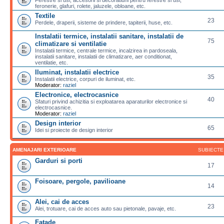
feronerie, glafuri, rolete, jaluzele, obloane, etc.
Textile
23
Perdele, draperii, sisteme de prindere, tapiterii, huse, etc.
Instalatii termice, instalatii sanitare, instalatii de
75
climatizare si ventilatie
Instalatii termice, centrale termice, incalzirea in pardoseala,
instalatii sanitare, instalatii de climatizare, aer conditionat,
ventilatie, etc.
Iluminat, instalatii electrice
35
Instalatii electrice, corpuri de iluminat, etc.
Moderator:
raziel
Electronice, electrocasnice
40
Sfaturi privind achizitia si exploatarea aparaturilor electronice si
electrocasnice.
Moderator:
raziel
Design interior
65
Idei si proiecte de design interior
AMENAJARI EXTERIOARE
SUBIECTE
Garduri si porti
17
Foisoare, pergole, pavilioane
14
Alei, cai de acces
23
Alei, trotuare, cai de acces auto sau pietonale, pavaje, etc.
Fatade