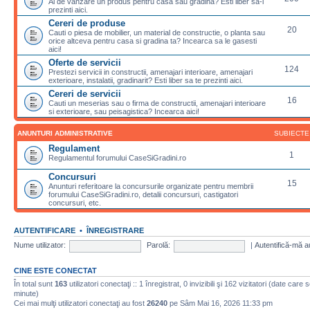
Ai de vanzare un produs pentru casa sau gradina? Esti liber sa-l
prezinti aici.
Cereri de produse
20
Cauti o piesa de mobilier, un material de constructie, o planta sau
orice altceva pentru casa si gradina ta? Incearca sa le gasesti
aici!
Oferte de servicii
124
Prestezi servicii in constructii, amenajari interioare, amenajari
exterioare, instalatii, gradinarit? Esti liber sa te prezinti aici.
Cereri de servicii
16
Cauti un meserias sau o firma de constructii, amenajari interioare
si exterioare, sau peisagistica? Incearca aici!
ANUNTURI ADMINISTRATIVE
SUBIECTE
Regulament
1
Regulamentul forumului CaseSiGradini.ro
Concursuri
15
Anunturi referitoare la concursurile organizate pentru membrii
forumului CaseSiGradini.ro, detalii concursuri, castigatori
concursuri, etc.
AUTENTIFICARE
•
ÎNREGISTRARE
Nume utilizator:
Parolă:
|
Autentifică-mă a
CINE ESTE CONECTAT
În total sunt
163
utilizatori conectaţi :: 1 înregistrat, 0 invizibili şi 162 vizitatori (date care 
minute)
Cei mai mulţi utilizatori conectaţi au fost
26240
pe Sâm Mai 16, 2026 11:33 pm