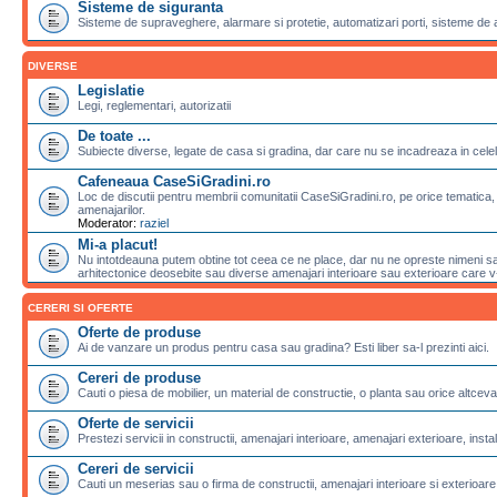
Sisteme de siguranta
Sisteme de supraveghere, alarmare si protetie, automatizari porti, sisteme de 
DIVERSE
Legislatie
Legi, reglementari, autorizatii
De toate ...
Subiecte diverse, legate de casa si gradina, dar care nu se incadreaza in celela
Cafeneaua CaseSiGradini.ro
Loc de discutii pentru membrii comunitatii CaseSiGradini.ro, pe orice tematica, 
amenajarilor.
Moderator:
raziel
Mi-a placut!
Nu intotdeauna putem obtine tot ceea ce ne place, dar nu ne opreste nimeni sa 
arhitectonice deosebite sau diverse amenajari interioare sau exterioare care v-a
CERERI SI OFERTE
Oferte de produse
Ai de vanzare un produs pentru casa sau gradina? Esti liber sa-l prezinti aici.
Cereri de produse
Cauti o piesa de mobilier, un material de constructie, o planta sau orice altceva
Oferte de servicii
Prestezi servicii in constructii, amenajari interioare, amenajari exterioare, instalat
Cereri de servicii
Cauti un meserias sau o firma de constructii, amenajari interioare si exterioare