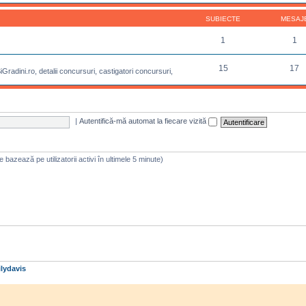
SUBIECTE
MESAJ
1
1
15
17
radini.ro, detalii concursuri, castigatori concursuri,
|
Autentifică-mă automat la fiecare vizită
 se bazează pe utilizatorii activi în ultimele 5 minute)
lydavis