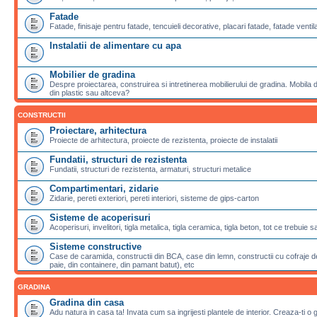
Fatade
Fatade, finisaje pentru fatade, tencuieli decorative, placari fatade, fatade ventila
Instalatii de alimentare cu apa
Mobilier de gradina
Despre proiectarea, construirea si intretinerea mobilierului de gradina. Mobila de
din plastic sau altceva?
CONSTRUCTII
Proiectare, arhitectura
Proiecte de arhitectura, proiecte de rezistenta, proiecte de instalatii
Fundatii, structuri de rezistenta
Fundatii, structuri de rezistenta, armaturi, structuri metalice
Compartimentari, zidarie
Zidarie, pereti exteriori, pereti interiori, sisteme de gips-carton
Sisteme de acoperisuri
Acoperisuri, invelitori, tigla metalica, tigla ceramica, tigla beton, tot ce trebuie 
Sisteme constructive
Case de caramida, constructii din BCA, case din lemn, constructii cu cofraje de
paie, din containere, din pamant batut), etc
GRADINA
Gradina din casa
Adu natura in casa ta! Invata cum sa ingrijesti plantele de interior. Creaza-ti o 