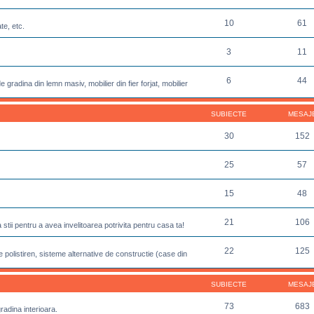
10
61
te, etc.
3
11
6
44
 gradina din lemn masiv, mobilier din fier forjat, mobilier
SUBIECTE
MESAJ
30
152
25
57
15
48
21
106
sa stii pentru a avea invelitoarea potrivita pentru casa ta!
22
125
 polistiren, sisteme alternative de constructie (case din
SUBIECTE
MESAJ
73
683
gradina interioara.