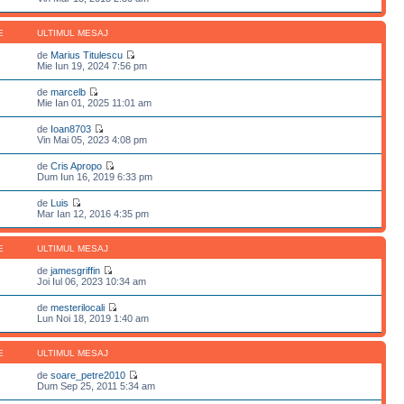
E
ULTIMUL MESAJ
de
Marius Titulescu
Mie Iun 19, 2024 7:56 pm
de
marcelb
Mie Ian 01, 2025 11:01 am
de
Ioan8703
Vin Mai 05, 2023 4:08 pm
de
Cris Apropo
Dum Iun 16, 2019 6:33 pm
de
Luis
Mar Ian 12, 2016 4:35 pm
E
ULTIMUL MESAJ
de
jamesgriffin
Joi Iul 06, 2023 10:34 am
de
mesterilocali
Lun Noi 18, 2019 1:40 am
E
ULTIMUL MESAJ
de
soare_petre2010
Dum Sep 25, 2011 5:34 am