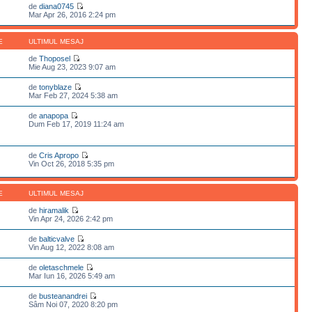
de
diana0745
Mar Apr 26, 2016 2:24 pm
E
ULTIMUL MESAJ
de
Thoposel
Mie Aug 23, 2023 9:07 am
de
tonyblaze
Mar Feb 27, 2024 5:38 am
de
anapopa
Dum Feb 17, 2019 11:24 am
de
Cris Apropo
Vin Oct 26, 2018 5:35 pm
E
ULTIMUL MESAJ
de
hiramalik
Vin Apr 24, 2026 2:42 pm
de
balticvalve
Vin Aug 12, 2022 8:08 am
de
oletaschmele
Mar Iun 16, 2026 5:49 am
de
busteanandrei
Sâm Noi 07, 2020 8:20 pm