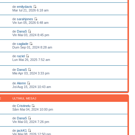
de
emilydavis
Mar Iul 21, 2026 6:18 am
de
sarahjones
Vin Iun 05, 2026 6:48 am
de
DanaS
Vin Mai 03, 2024 8:45 pm
de
caglade
Dum Sep 01, 2024 8:28 am
de
raziel
Lun Mai 26, 2025 7:52 am
de
DanaS
Mie Apr 03, 2024 3:33 pm
de
Alemn
Joi Aug 15, 2024 10:43 am
E
ULTIMUL MESAJ
de
Cristinelu
Sâm Mai 04, 2024 10:00 pm
de
DanaS
Vin Mai 03, 2024 7:26 pm
de
jackK1
Vin Mai 08, 2026 12:50 pm