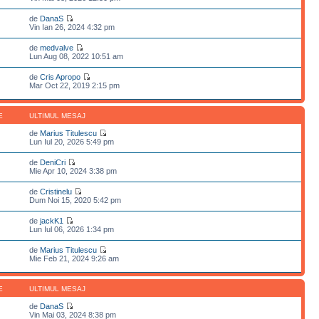
de
DanaS
Vin Ian 26, 2024 4:32 pm
de
medvalve
Lun Aug 08, 2022 10:51 am
de
Cris Apropo
Mar Oct 22, 2019 2:15 pm
E
ULTIMUL MESAJ
de
Marius Titulescu
Lun Iul 20, 2026 5:49 pm
de
DeniCri
Mie Apr 10, 2024 3:38 pm
de
Cristinelu
Dum Noi 15, 2020 5:42 pm
de
jackK1
Lun Iul 06, 2026 1:34 pm
de
Marius Titulescu
Mie Feb 21, 2024 9:26 am
E
ULTIMUL MESAJ
de
DanaS
Vin Mai 03, 2024 8:38 pm