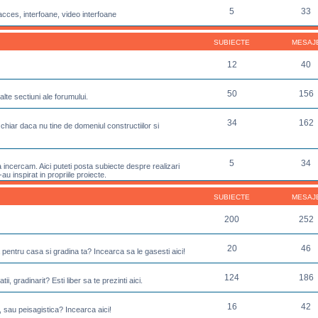
5
33
acces, interfoane, video interfoane
SUBIECTE
MESAJ
12
40
50
156
lte sectiuni ale forumului.
34
162
chiar daca nu tine de domeniul constructiilor si
5
34
incercam. Aici puteti posta subiecte despre realizari
u inspirat in propriile proiecte.
SUBIECTE
MESAJ
200
252
20
46
 pentru casa si gradina ta? Incearca sa le gasesti aici!
124
186
ii, gradinarit? Esti liber sa te prezinti aici.
16
42
, sau peisagistica? Incearca aici!