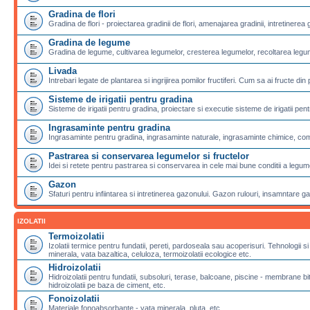
Gradina de flori
Gradina de flori - proiectarea gradinii de flori, amenajarea gradinii, intretinerea g
Gradina de legume
Gradina de legume, cultivarea legumelor, cresterea legumelor, recoltarea legu
Livada
Intrebari legate de plantarea si ingrijirea pomilor fructiferi. Cum sa ai fructe din 
Sisteme de irigatii pentru gradina
Sisteme de irigatii pentru gradina, proiectare si executie sisteme de irigatii pentr
Ingrasaminte pentru gradina
Ingrasaminte pentru gradina, ingrasaminte naturale, ingrasaminte chimice, com
Pastrarea si conservarea legumelor si fructelor
Idei si retete pentru pastrarea si conservarea in cele mai bune conditii a legumel
Gazon
Sfaturi pentru infiintarea si intretinerea gazonului. Gazon rulouri, insamntare g
IZOLATII
Termoizolatii
Izolatii termice pentru fundatii, pereti, pardoseala sau acoperisuri. Tehnologii si
minerala, vata bazaltica, celuloza, termoizolatii ecologice etc.
Hidroizolatii
Hidroizolatii pentru fundatii, subsoluri, terase, balcoane, piscine - membran
hidroizolatii pe baza de ciment, etc.
Fonoizolatii
Materiale fonoabsorbante - vata minerala, pluta, etc.