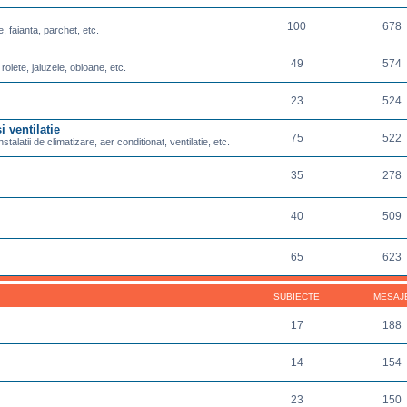
100
678
e, faianta, parchet, etc.
49
574
 rolete, jaluzele, obloane, etc.
23
524
i ventilatie
75
522
nstalatii de climatizare, aer conditionat, ventilatie, etc.
35
278
40
509
.
65
623
SUBIECTE
MESAJ
17
188
14
154
23
150