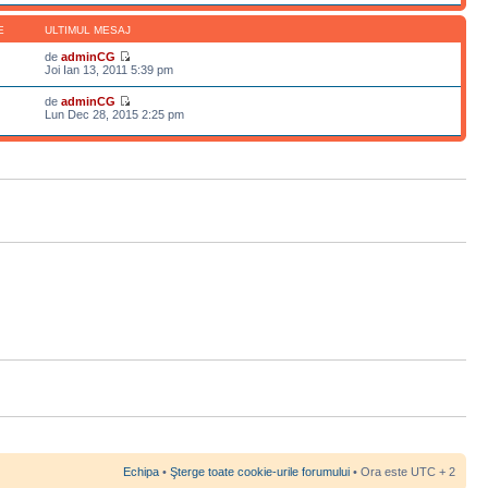
E
ULTIMUL MESAJ
de
adminCG
Joi Ian 13, 2011 5:39 pm
de
adminCG
Lun Dec 28, 2015 2:25 pm
Echipa
•
Şterge toate cookie-urile forumului
• Ora este UTC + 2