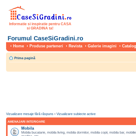
Informatie si inspiratie pentru CASA
si GRADINA ta!
Forumul CaseSiGradini.ro
Home
Produse parteneri
Revista
Galerie imagini
Catalog
Prima pagină
Vizualizare mesaje fără răspuns
•
Vizualizare subiecte active
AMENAJARI INTERIOARE
Mobila
Mobila bucatarie, mobila living, mobila dormitor, mobila copii, mobila bar, mobilie
gradina, etc.