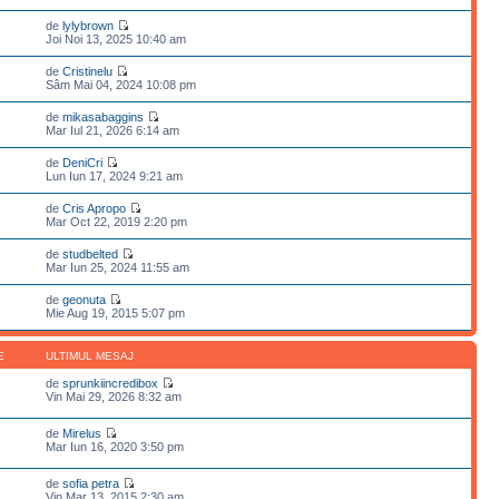
de
lylybrown
Joi Noi 13, 2025 10:40 am
de
Cristinelu
Sâm Mai 04, 2024 10:08 pm
de
mikasabaggins
Mar Iul 21, 2026 6:14 am
de
DeniCri
Lun Iun 17, 2024 9:21 am
de
Cris Apropo
Mar Oct 22, 2019 2:20 pm
de
studbelted
Mar Iun 25, 2024 11:55 am
de
geonuta
Mie Aug 19, 2015 5:07 pm
E
ULTIMUL MESAJ
de
sprunkiincredibox
Vin Mai 29, 2026 8:32 am
de
Mirelus
Mar Iun 16, 2020 3:50 pm
de
sofia petra
Vin Mar 13, 2015 2:30 am