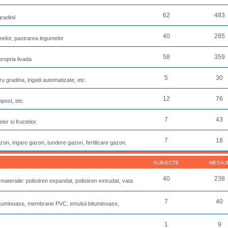
62
483
radinii
40
285
melor, pastrarea legumelor
58
359
propria livada
5
30
u gradina, irigatii automatizate, etc.
12
76
post, etc.
7
43
or si fructelor.
7
18
azon, irigare gazon, tundere gazon, fertilizare gazon,
SUBIECTE
MESAJ
40
238
 materiale: polistiren expandat, polistiren extrudat, vata
7
40
e bituminoase, membrane PVC, emulsii bituminoase,
1
9