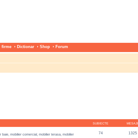
 firme
Dictionar
Shop
Forum
SUBIECTE
MESAJ
74
1325
r baie, mobilier comercial, mobilier terasa, mobilier