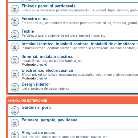
Finisaje pereti si pardoseala
Finisarea si decorarea peretilor si pardoselilor - zugraveli, tapet, lambriu, gresi
Ferestre si usi
Ferestre si usi, accesorii si decoratiuni pentru ferestre si usi, feronerie, glafuri,
Textile
Perdele, draperii, sisteme de prindere, tapiterii, huse, etc.
Instalatii termice, instalatii sanitare, instalatii de climatizare s
Instalatii termice, centrale termice, incalzirea in pardoseala, instalatii sanitare, i
Iluminat, instalatii electrice
Instalatii electrice, corpuri de iluminat, etc.
Moderator:
raziel
Electronice, electrocasnice
Sfaturi privind achizitia si exploatarea aparaturilor electronice si electrocasnice
Moderator:
raziel
Design interior
Idei si proiecte de design interior
AMENAJARI EXTERIOARE
Garduri si porti
Foisoare, pergole, pavilioane
Alei, cai de acces
Alei, trotuare, cai de acces auto sau pietonale, pavaje, etc.