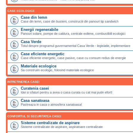
CASE ECOLOGICE
Case din lemn
Case din lemn, case din busteni, constructii din panouri tip sandwich
Energii regenerabile
Panouri solare, pompe de caldura, centrale eoliene, combustibili ecologici
Casa Verde
Totul despre programul guvernamental Casa Verde - legislatie, implementare
Case eficiente energetic
Case eficiente energetic, case pasive, case cu consum redus de energie
Materiale ecologice
Sa construim ecologic, folosind materiale ecologice
INTRETINEREA CASEI
Curatenia casei
Idei si sfaturi pentru a avea o casa curata cu cat mai putin efort!
Casa sanatoasa
Pastreaza in casa o atmosfera sanatoasa!
CONFORTUL SI SECURITATEA CASEI
Sisteme centralizate de aspirare
Sisteme centralizate de aspirare, aspiratoare centralizate