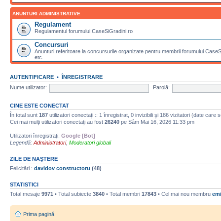
ANUNTURI ADMINISTRATIVE
Regulament
Regulamentul forumului CaseSiGradini.ro
Concursuri
Anunturi referitoare la concursurile organizate pentru membrii forumului CaseSiG
etc.
AUTENTIFICARE
•
ÎNREGISTRARE
Nume utilizator:
Parolă:
CINE ESTE CONECTAT
În total sunt
187
utilizatori conectaţi :: 1 înregistrat, 0 invizibili şi 186 vizitatori (date care
Cei mai mulţi utilizatori conectaţi au fost
26240
pe Sâm Mai 16, 2026 11:33 pm
Utilizatori înregistraţi:
Google [Bot]
Legendă:
Administratori
,
Moderatori globali
ZILE DE NAŞTERE
Felicitări :
davidov constructoru
(48)
STATISTICI
Total mesaje
9971
• Total subiecte
3840
• Total membri
17843
• Cel mai nou membru
emi
Prima pagină