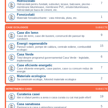
Hidroizolatii
7
Hidroizolatii pentru fundatii, subsoluri, terase, balcoane, piscine -
membrane bituminoase, membrane PVC, emulsii bituminoase,
hidroizolatii pe baza de ciment, etc.
Fonoizolatii
1
Materiale fonoabsorbante - vata minerala, pluta, etc.
CASE ECOLOGICE
SUBIECTE
Case din lemn
9
Case din lemn, case din busteni, constructii din panouri tip
sandwich
Energii regenerabile
15
Panouri solare, pompe de caldura, centrale eoliene, combustibili
ecologici
Casa Verde
6
Totul despre programul guvernamental Casa Verde - legislatie,
implementare
Case eficiente energetic
7
Case eficiente energetic, case pasive, case cu consum redus de
energie
Materiale ecologice
2
Sa construim ecologic, folosind materiale ecologice
INTRETINEREA CASEI
SUBIECTE
Curatenia casei
19
Idei si sfaturi pentru a avea o casa curata cu cat mai putin efort!
Casa sanatoasa
5
Pastreaza in casa o atmosfera sanatoasa!