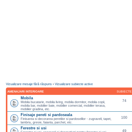
Vizualizare mesaje fără răspuns
•
Vizualizare subiecte active
AMENAJARI INTERIOARE
SUBIECTE
Mobila
74
Mobila bucatarie, mobila living, mobila dormitor, mobila copii,
mobila bar, mobilier baie, mobilier comercial, mobilier terasa,
mobilier gradina, etc.
Finisaje pereti si pardoseala
100
Finisarea si decorarea peretilor si pardoselilor - zugraveli, tapet,
lambriu, gresie, faianta, parchet, etc.
Ferestre si usi
49
Ferestre si usi, accesorii si decoratiuni pentru ferestre si usi,