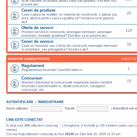
Ai de vanzare un produs pentru casa sau gradina? Esti liber sa-l
prezinti aici.
Cereri de produse
20
Cauti o piesa de mobilier, un material de constructie, o planta sau
orice altceva pentru casa si gradina ta? Incearca sa le gasesti
aici!
Oferte de servicii
124
Prestezi servicii in constructii, amenajari interioare, amenajari
exterioare, instalatii, gradinarit? Esti liber sa te prezinti aici.
Cereri de servicii
16
Cauti un meserias sau o firma de constructii, amenajari interioare
si exterioare, sau peisagistica? Incearca aici!
ANUNTURI ADMINISTRATIVE
SUBIECTE
Regulament
1
Regulamentul forumului CaseSiGradini.ro
Concursuri
15
Anunturi referitoare la concursurile organizate pentru membrii
forumului CaseSiGradini.ro, detalii concursuri, castigatori
concursuri, etc.
AUTENTIFICARE
•
ÎNREGISTRARE
Nume utilizator:
Parolă:
|
Autentifică-mă a
CINE ESTE CONECTAT
În total sunt
150
utilizatori conectaţi :: 1 înregistrat, 0 invizibili şi 149 vizitatori (date care 
minute)
Cei mai mulţi utilizatori conectaţi au fost
26240
pe Sâm Mai 16, 2026 11:33 pm