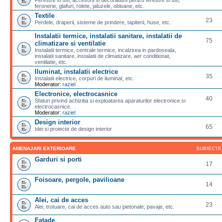
feronerie, glafuri, rolete, jaluzele, obloane, etc.
Textile
23
Perdele, draperii, sisteme de prindere, tapiterii, huse, etc.
Instalatii termice, instalatii sanitare, instalatii de
75
climatizare si ventilatie
Instalatii termice, centrale termice, incalzirea in pardoseala,
instalatii sanitare, instalatii de climatizare, aer conditionat,
ventilatie, etc.
Iluminat, instalatii electrice
35
Instalatii electrice, corpuri de iluminat, etc.
Moderator:
raziel
Electronice, electrocasnice
40
Sfaturi privind achizitia si exploatarea aparaturilor electronice si
electrocasnice.
Moderator:
raziel
Design interior
65
Idei si proiecte de design interior
AMENAJARI EXTERIOARE
SUBIECTE
Garduri si porti
17
Foisoare, pergole, pavilioane
14
Alei, cai de acces
23
Alei, trotuare, cai de acces auto sau pietonale, pavaje, etc.
Fatade