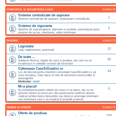
CONFORTUL SI SECURITATEA CASEI
SUBIECTE
Sisteme centralizate de aspirare
1
Sisteme centralizate de aspirare, aspiratoare centralizate
Sisteme de siguranta
5
Sisteme de supraveghere, alarmare si protetie, automatizari porti,
sisteme de acces, interfoane, video interfoane
DIVERSE
SUBIECTE
Legislatie
12
Legi, reglementari, autorizatii
De toate ...
50
Subiecte diverse, legate de casa si gradina, dar care nu se
incadreaza in celelalte sectiuni ale forumului.
Cafeneaua CaseSiGradini.ro
34
Loc de discutii pentru membrii comunitatii CaseSiGradini.ro, pe
orice tematica, chiar daca nu tine de domeniul constructiilor si
amenajarilor.
Moderator:
raziel
Mi-a placut!
5
Nu intotdeauna putem obtine tot ceea ce ne place, dar nu ne
opreste nimeni sa incercam. Aici puteti posta subiecte despre
realizari arhitectonice deosebite sau diverse amenajari interioare
sau exterioare care v-au inspirat in propriile proiecte.
CERERI SI OFERTE
SUBIECTE
Oferte de produse
200