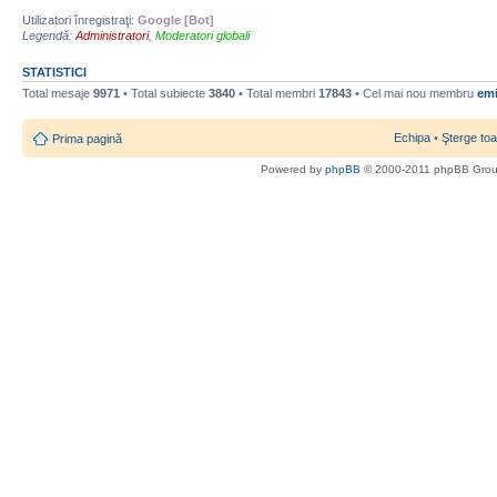
Utilizatori înregistraţi:
Google [Bot]
Legendă:
Administratori
,
Moderatori globali
STATISTICI
Total mesaje
9971
• Total subiecte
3840
• Total membri
17843
• Cel mai nou membru
emi
Echipa
•
Şterge toa
Prima pagină
Powered by
phpBB
© 2000-2011 phpBB Gro