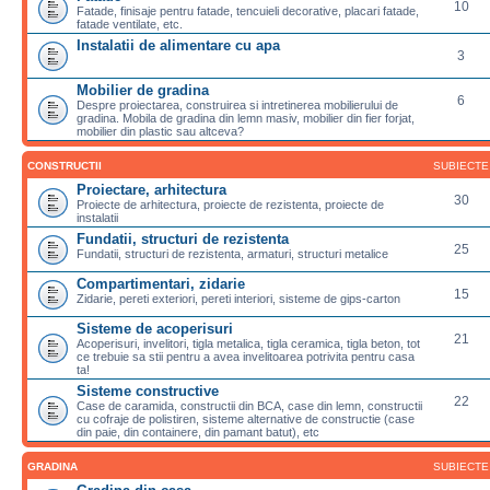
10
Fatade, finisaje pentru fatade, tencuieli decorative, placari fatade,
fatade ventilate, etc.
Instalatii de alimentare cu apa
3
Mobilier de gradina
6
Despre proiectarea, construirea si intretinerea mobilierului de
gradina. Mobila de gradina din lemn masiv, mobilier din fier forjat,
mobilier din plastic sau altceva?
CONSTRUCTII
SUBIECTE
Proiectare, arhitectura
30
Proiecte de arhitectura, proiecte de rezistenta, proiecte de
instalatii
Fundatii, structuri de rezistenta
25
Fundatii, structuri de rezistenta, armaturi, structuri metalice
Compartimentari, zidarie
15
Zidarie, pereti exteriori, pereti interiori, sisteme de gips-carton
Sisteme de acoperisuri
21
Acoperisuri, invelitori, tigla metalica, tigla ceramica, tigla beton, tot
ce trebuie sa stii pentru a avea invelitoarea potrivita pentru casa
ta!
Sisteme constructive
22
Case de caramida, constructii din BCA, case din lemn, constructii
cu cofraje de polistiren, sisteme alternative de constructie (case
din paie, din containere, din pamant batut), etc
GRADINA
SUBIECTE