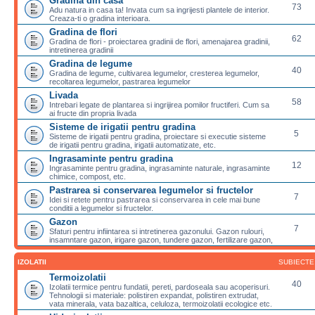
Gradina din casa
73
Adu natura in casa ta! Invata cum sa ingrijesti plantele de interior.
Creaza-ti o gradina interioara.
Gradina de flori
62
Gradina de flori - proiectarea gradinii de flori, amenajarea gradinii,
intretinerea gradinii
Gradina de legume
40
Gradina de legume, cultivarea legumelor, cresterea legumelor,
recoltarea legumelor, pastrarea legumelor
Livada
58
Intrebari legate de plantarea si ingrijirea pomilor fructiferi. Cum sa
ai fructe din propria livada
Sisteme de irigatii pentru gradina
5
Sisteme de irigatii pentru gradina, proiectare si executie sisteme
de irigatii pentru gradina, irigatii automatizate, etc.
Ingrasaminte pentru gradina
12
Ingrasaminte pentru gradina, ingrasaminte naturale, ingrasaminte
chimice, compost, etc.
Pastrarea si conservarea legumelor si fructelor
7
Idei si retete pentru pastrarea si conservarea in cele mai bune
conditii a legumelor si fructelor.
Gazon
7
Sfaturi pentru infiintarea si intretinerea gazonului. Gazon rulouri,
insamntare gazon, irigare gazon, tundere gazon, fertilizare gazon,
IZOLATII
SUBIECTE
Termoizolatii
40
Izolatii termice pentru fundatii, pereti, pardoseala sau acoperisuri.
Tehnologii si materiale: polistiren expandat, polistiren extrudat,
vata minerala, vata bazaltica, celuloza, termoizolatii ecologice etc.