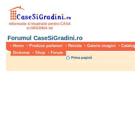
Informatie si inspiratie pentru CASA
si GRADINA ta!
Forumul CaseSiGradini.ro
Home
Produse parteneri
Revista
Galerie imagini
Catalog
Dictionar
Shop
Forum
Prima pagină