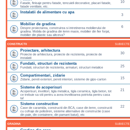
10
Fatade, finisaje pentru fatade, tencuieli decorative, placari fatade,
fatade ventilate, etc.
Instalatii de alimentare cu apa
3
Mobilier de gradina
6
Despre proiectarea, construirea si intretinerea mobilierului de
gradina. Mobila de gradina din lemn masiv, mobilier din fier forjat,
mobilier din plastic sau altceva?
CONSTRUCTII
SUBIECTE
Proiectare, arhitectura
30
Proiecte de arhitectura, proiecte de rezistenta, proiecte de
instalatii
Fundatii, structuri de rezistenta
25
Fundatii, structuri de rezistenta, armaturi, structuri metalice
Compartimentari, zidarie
15
Zidarie, pereti exteriori, pereti interiori, sisteme de gips-carton
Sisteme de acoperisuri
21
Acoperisuri, invelitori, tigla metalica, tigla ceramica, tigla beton, tot
ce trebuie sa stii pentru a avea invelitoarea potrivita pentru casa
ta!
Sisteme constructive
22
Case de caramida, constructii din BCA, case din lemn, constructii
cu cofraje de polistiren, sisteme alternative de constructie (case
din paie, din containere, din pamant batut), etc
GRADINA
SUBIECTE