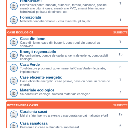
Hidroizolatii
7
Hidroizolatii pentru fundatii, subsoluri, terase, balcoane, piscine -
membrane bituminoase, membrane PVC, emulsii bituminoase,
hidroizolatii pe baza de ciment, etc.
Fonoizolatii
1
Materiale fonoabsorbante - vata minerala, pluta, etc.
CASE ECOLOGICE
SUBIECTE
Case din lemn
9
Case din lemn, case din busteni, constructii din panouri tip
sandwich
Energii regenerabile
15
Panouri solare, pompe de caldura, centrale eoliene, combustibili
ecologici
Casa Verde
6
Totul despre programul guvernamental Casa Verde - legislatie,
implementare
Case eficiente energetic
7
Case eficiente energetic, case pasive, case cu consum redus de
energie
Materiale ecologice
2
Sa construim ecologic, folosind materiale ecologice
INTRETINEREA CASEI
SUBIECTE
Curatenia casei
19
Idei si sfaturi pentru a avea o casa curata cu cat mai putin efort!
Casa sanatoasa
5
Pastreaza in casa o atmosfera sanatoasa!