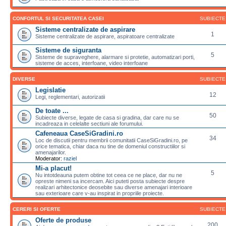
CONFORTUL SI SECURITATEA CASEI
SUBIECTE
Sisteme centralizate de aspirare
1
Sisteme centralizate de aspirare, aspiratoare centralizate
Sisteme de siguranta
5
Sisteme de supraveghere, alarmare si protetie, automatizari porti,
sisteme de acces, interfoane, video interfoane
DIVERSE
SUBIECTE
Legislatie
12
Legi, reglementari, autorizatii
De toate ...
50
Subiecte diverse, legate de casa si gradina, dar care nu se
incadreaza in celelalte sectiuni ale forumului.
Cafeneaua CaseSiGradini.ro
34
Loc de discutii pentru membrii comunitatii CaseSiGradini.ro, pe
orice tematica, chiar daca nu tine de domeniul constructiilor si
amenajarilor.
Moderator:
raziel
Mi-a placut!
5
Nu intotdeauna putem obtine tot ceea ce ne place, dar nu ne
opreste nimeni sa incercam. Aici puteti posta subiecte despre
realizari arhitectonice deosebite sau diverse amenajari interioare
sau exterioare care v-au inspirat in propriile proiecte.
CERERI SI OFERTE
SUBIECTE
Oferte de produse
200