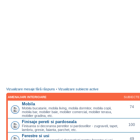
Vizualizare mesaje fără răspuns
•
Vizualizare subiecte active
AMENAJARI INTERIOARE
SUBIECTE
Mobila
74
Mobila bucatarie, mobila living, mobila dormitor, mobila copii,
mobila bar, mobilier baie, mobilier comercial, mobilier terasa,
mobilier gradina, etc.
Finisaje pereti si pardoseala
100
Finisarea si decorarea peretilor si pardoselilor - zugraveli, tapet,
lambriu, gresie, faianta, parchet, etc.
Ferestre si usi
49
Ferestre si usi, accesorii si decoratiuni pentru ferestre si usi,