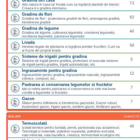
Gradina din casa
73
Adu natura in casa ta! Invata cum sa ingrijesti plantele de interior.
Creaza-ti o gradina interioara.
Gradina de flori
62
Gradina de flori - proiectarea gradinii de flori, amenajarea gradinii,
intretinerea gradinii
Gradina de legume
40
Gradina de legume, cultivarea legumelor, cresterea legumelor,
recoltarea legumelor, pastrarea legumelor
Livada
58
Intrebari legate de plantarea si ingrijirea pomilor fructiferi. Cum sa
ai fructe din propria livada
Sisteme de irigatii pentru gradina
5
Sisteme de irigatii pentru gradina, proiectare si executie sisteme
de irigatii pentru gradina, irigatii automatizate, etc.
Ingrasaminte pentru gradina
12
Ingrasaminte pentru gradina, ingrasaminte naturale, ingrasaminte
chimice, compost, etc.
Pastrarea si conservarea legumelor si fructelor
7
Idei si retete pentru pastrarea si conservarea in cele mai bune
conditii a legumelor si fructelor.
Gazon
7
Sfaturi pentru infiintarea si intretinerea gazonului. Gazon rulouri,
insamntare gazon, irigare gazon, tundere gazon, fertilizare gazon,
IZOLATII
SUBIECTE
Termoizolatii
40
Izolatii termice pentru fundatii, pereti, pardoseala sau acoperisuri.
Tehnologii si materiale: polistiren expandat, polistiren extrudat,
vata minerala, vata bazaltica, celuloza, termoizolatii ecologice etc.