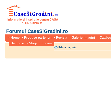
Informatie si inspiratie pentru CASA
si GRADINA ta!
Forumul CaseSiGradini.ro
Home
Produse parteneri
Revista
Galerie imagini
Catalog
Dictionar
Shop
Forum
Prima pagină