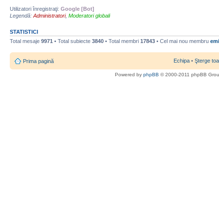
Utilizatori înregistraţi:
Google [Bot]
Legendă:
Administratori
,
Moderatori globali
STATISTICI
Total mesaje
9971
• Total subiecte
3840
• Total membri
17843
• Cel mai nou membru
emi
Echipa
•
Şterge toa
Prima pagină
Powered by
phpBB
© 2000-2011 phpBB Gro