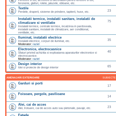
feronerie, glafuri, rolete, jaluzele, obloane, etc.
Textile
23
Perdele, draperii, sisteme de prindere, tapiterii, huse, etc.
Instalatii termice, instalatii sanitare, instalatii de
75
climatizare si ventilatie
Instalatii termice, centrale termice, incalzirea in pardoseala,
instalatii sanitare, instalatii de climatizare, aer conditionat,
ventilatie, etc.
Iluminat, instalatii electrice
35
Instalatii electrice, corpuri de iluminat, etc.
Moderator:
raziel
Electronice, electrocasnice
40
Sfaturi privind achizitia si exploatarea aparaturilor electronice si
electrocasnice.
Moderator:
raziel
Design interior
65
Idei si proiecte de design interior
AMENAJARI EXTERIOARE
SUBIECTE
Garduri si porti
17
Foisoare, pergole, pavilioane
14
Alei, cai de acces
23
Alei, trotuare, cai de acces auto sau pietonale, pavaje, etc.
Fatade