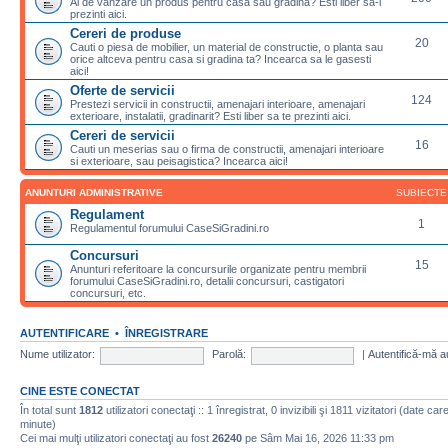
Ai de vanzare un produs pentru casa sau gradina? Esti liber sa-l
prezinti aici.
Cereri de produse
20
Cauti o piesa de mobilier, un material de constructie, o planta sau
orice altceva pentru casa si gradina ta? Incearca sa le gasesti
aici!
Oferte de servicii
124
Prestezi servicii in constructii, amenajari interioare, amenajari
exterioare, instalatii, gradinarit? Esti liber sa te prezinti aici.
Cereri de servicii
16
Cauti un meserias sau o firma de constructii, amenajari interioare
si exterioare, sau peisagistica? Incearca aici!
ANUNTURI ADMINISTRATIVE
SUBIECTE
Regulament
1
Regulamentul forumului CaseSiGradini.ro
Concursuri
15
Anunturi referitoare la concursurile organizate pentru membrii
forumului CaseSiGradini.ro, detalii concursuri, castigatori
concursuri, etc.
AUTENTIFICARE
•
ÎNREGISTRARE
Nume utilizator:
Parolă:
|
Autentifică-mă a
CINE ESTE CONECTAT
În total sunt
1812
utilizatori conectaţi :: 1 înregistrat, 0 invizibili şi 1811 vizitatori (date ca
minute)
Cei mai mulţi utilizatori conectaţi au fost
26240
pe Sâm Mai 16, 2026 11:33 pm