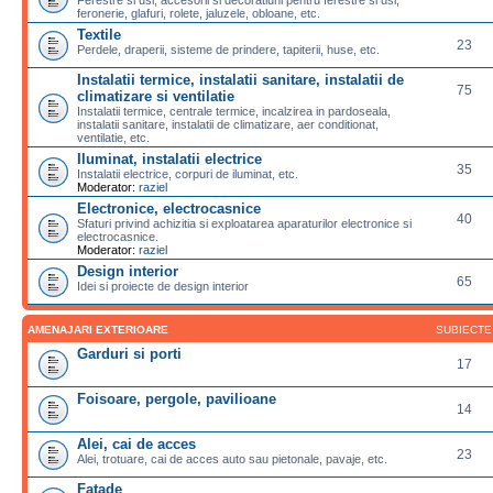
feronerie, glafuri, rolete, jaluzele, obloane, etc.
Textile
23
Perdele, draperii, sisteme de prindere, tapiterii, huse, etc.
Instalatii termice, instalatii sanitare, instalatii de
75
climatizare si ventilatie
Instalatii termice, centrale termice, incalzirea in pardoseala,
instalatii sanitare, instalatii de climatizare, aer conditionat,
ventilatie, etc.
Iluminat, instalatii electrice
35
Instalatii electrice, corpuri de iluminat, etc.
Moderator:
raziel
Electronice, electrocasnice
40
Sfaturi privind achizitia si exploatarea aparaturilor electronice si
electrocasnice.
Moderator:
raziel
Design interior
65
Idei si proiecte de design interior
AMENAJARI EXTERIOARE
SUBIECTE
Garduri si porti
17
Foisoare, pergole, pavilioane
14
Alei, cai de acces
23
Alei, trotuare, cai de acces auto sau pietonale, pavaje, etc.
Fatade