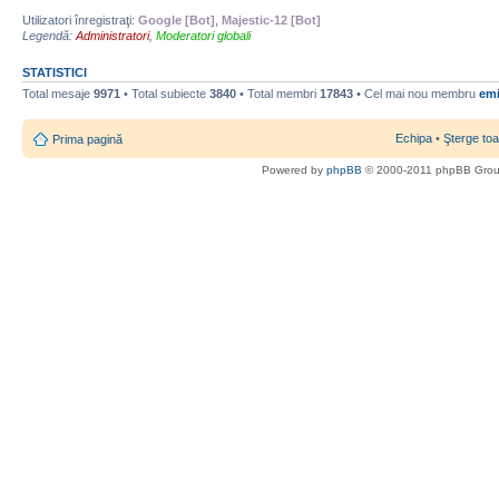
Utilizatori înregistraţi:
Google [Bot]
,
Majestic-12 [Bot]
Legendă:
Administratori
,
Moderatori globali
STATISTICI
Total mesaje
9971
• Total subiecte
3840
• Total membri
17843
• Cel mai nou membru
emi
Echipa
•
Şterge toa
Prima pagină
Powered by
phpBB
© 2000-2011 phpBB Gro