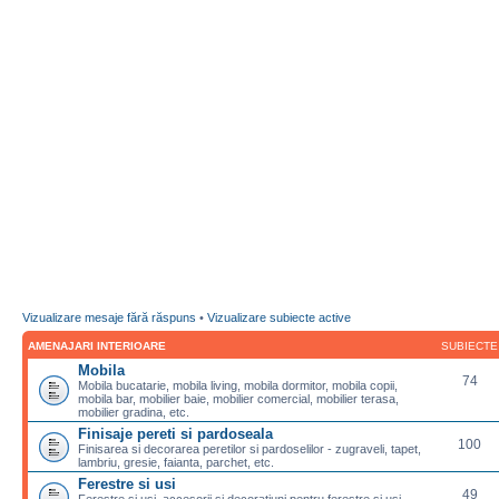
Vizualizare mesaje fără răspuns
•
Vizualizare subiecte active
AMENAJARI INTERIOARE
SUBIECTE
Mobila
74
Mobila bucatarie, mobila living, mobila dormitor, mobila copii,
mobila bar, mobilier baie, mobilier comercial, mobilier terasa,
mobilier gradina, etc.
Finisaje pereti si pardoseala
100
Finisarea si decorarea peretilor si pardoselilor - zugraveli, tapet,
lambriu, gresie, faianta, parchet, etc.
Ferestre si usi
49
Ferestre si usi, accesorii si decoratiuni pentru ferestre si usi,