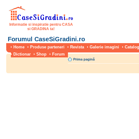
Informatie si inspiratie pentru CASA
si GRADINA ta!
Forumul CaseSiGradini.ro
Home
Produse parteneri
Revista
Galerie imagini
Catalog
Dictionar
Shop
Forum
Prima pagină