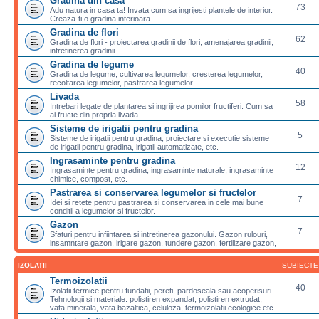
Gradina din casa
73
Adu natura in casa ta! Invata cum sa ingrijesti plantele de interior.
Creaza-ti o gradina interioara.
Gradina de flori
62
Gradina de flori - proiectarea gradinii de flori, amenajarea gradinii,
intretinerea gradinii
Gradina de legume
40
Gradina de legume, cultivarea legumelor, cresterea legumelor,
recoltarea legumelor, pastrarea legumelor
Livada
58
Intrebari legate de plantarea si ingrijirea pomilor fructiferi. Cum sa
ai fructe din propria livada
Sisteme de irigatii pentru gradina
5
Sisteme de irigatii pentru gradina, proiectare si executie sisteme
de irigatii pentru gradina, irigatii automatizate, etc.
Ingrasaminte pentru gradina
12
Ingrasaminte pentru gradina, ingrasaminte naturale, ingrasaminte
chimice, compost, etc.
Pastrarea si conservarea legumelor si fructelor
7
Idei si retete pentru pastrarea si conservarea in cele mai bune
conditii a legumelor si fructelor.
Gazon
7
Sfaturi pentru infiintarea si intretinerea gazonului. Gazon rulouri,
insamntare gazon, irigare gazon, tundere gazon, fertilizare gazon,
IZOLATII
SUBIECTE
Termoizolatii
40
Izolatii termice pentru fundatii, pereti, pardoseala sau acoperisuri.
Tehnologii si materiale: polistiren expandat, polistiren extrudat,
vata minerala, vata bazaltica, celuloza, termoizolatii ecologice etc.