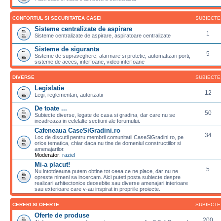
CONFORTUL SI SECURITATEA CASEI
SUBIECTE
Sisteme centralizate de aspirare
1
Sisteme centralizate de aspirare, aspiratoare centralizate
Sisteme de siguranta
5
Sisteme de supraveghere, alarmare si protetie, automatizari porti,
sisteme de acces, interfoane, video interfoane
DIVERSE
SUBIECTE
Legislatie
12
Legi, reglementari, autorizatii
De toate ...
50
Subiecte diverse, legate de casa si gradina, dar care nu se
incadreaza in celelalte sectiuni ale forumului.
Cafeneaua CaseSiGradini.ro
34
Loc de discutii pentru membrii comunitatii CaseSiGradini.ro, pe
orice tematica, chiar daca nu tine de domeniul constructiilor si
amenajarilor.
Moderator:
raziel
Mi-a placut!
5
Nu intotdeauna putem obtine tot ceea ce ne place, dar nu ne
opreste nimeni sa incercam. Aici puteti posta subiecte despre
realizari arhitectonice deosebite sau diverse amenajari interioare
sau exterioare care v-au inspirat in propriile proiecte.
CERERI SI OFERTE
SUBIECTE
Oferte de produse
200