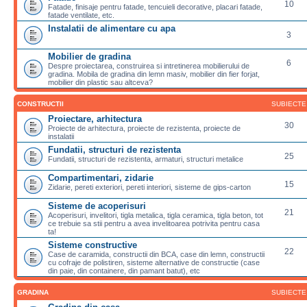
10
Fatade, finisaje pentru fatade, tencuieli decorative, placari fatade,
fatade ventilate, etc.
Instalatii de alimentare cu apa
3
Mobilier de gradina
6
Despre proiectarea, construirea si intretinerea mobilierului de
gradina. Mobila de gradina din lemn masiv, mobilier din fier forjat,
mobilier din plastic sau altceva?
CONSTRUCTII
SUBIECTE
Proiectare, arhitectura
30
Proiecte de arhitectura, proiecte de rezistenta, proiecte de
instalatii
Fundatii, structuri de rezistenta
25
Fundatii, structuri de rezistenta, armaturi, structuri metalice
Compartimentari, zidarie
15
Zidarie, pereti exteriori, pereti interiori, sisteme de gips-carton
Sisteme de acoperisuri
21
Acoperisuri, invelitori, tigla metalica, tigla ceramica, tigla beton, tot
ce trebuie sa stii pentru a avea invelitoarea potrivita pentru casa
ta!
Sisteme constructive
22
Case de caramida, constructii din BCA, case din lemn, constructii
cu cofraje de polistiren, sisteme alternative de constructie (case
din paie, din containere, din pamant batut), etc
GRADINA
SUBIECTE