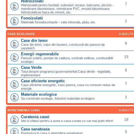
Hidroizolatii
7
Hidroizolatii pentru fundatii, subsoluri, terase, balcoane, piscine -
membrane bituminoase, membrane PVC, emulsii bituminoase,
hidroizolatii pe baza de ciment, etc.
Fonoizolatii
1
Materiale fonoabsorbante - vata minerala, pluta, etc.
CASE ECOLOGICE
SUBIECTE
Case din lemn
9
Case din lemn, case din busteni, constructii din panouri tip
sandwich
Energii regenerabile
15
Panouri solare, pompe de caldura, centrale eoliene, combustibili
ecologici
Casa Verde
6
Totul despre programul guvernamental Casa Verde - legislatie,
implementare
Case eficiente energetic
7
Case eficiente energetic, case pasive, case cu consum redus de
energie
Materiale ecologice
2
Sa construim ecologic, folosind materiale ecologice
INTRETINEREA CASEI
SUBIECTE
Curatenia casei
19
Idei si sfaturi pentru a avea o casa curata cu cat mai putin efort!
Casa sanatoasa
5
Pastreaza in casa o atmosfera sanatoasa!