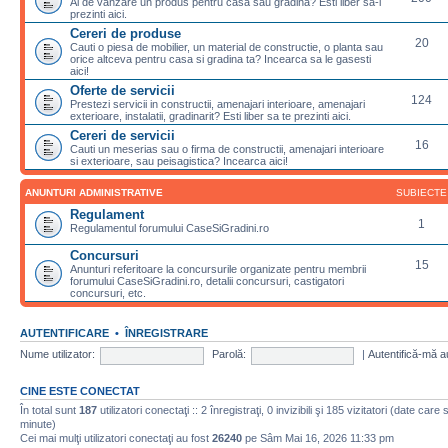
Ai de vanzare un produs pentru casa sau gradina? Esti liber sa-l
prezinti aici.
Cereri de produse
20
Cauti o piesa de mobilier, un material de constructie, o planta sau
orice altceva pentru casa si gradina ta? Incearca sa le gasesti
aici!
Oferte de servicii
124
Prestezi servicii in constructii, amenajari interioare, amenajari
exterioare, instalatii, gradinarit? Esti liber sa te prezinti aici.
Cereri de servicii
16
Cauti un meserias sau o firma de constructii, amenajari interioare
si exterioare, sau peisagistica? Incearca aici!
ANUNTURI ADMINISTRATIVE
SUBIECTE
Regulament
1
Regulamentul forumului CaseSiGradini.ro
Concursuri
15
Anunturi referitoare la concursurile organizate pentru membrii
forumului CaseSiGradini.ro, detalii concursuri, castigatori
concursuri, etc.
AUTENTIFICARE
•
ÎNREGISTRARE
Nume utilizator:
Parolă:
|
Autentifică-mă a
CINE ESTE CONECTAT
În total sunt
187
utilizatori conectaţi :: 2 înregistraţi, 0 invizibili şi 185 vizitatori (date care
minute)
Cei mai mulţi utilizatori conectaţi au fost
26240
pe Sâm Mai 16, 2026 11:33 pm