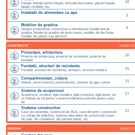
10
Fatade, finisaje pentru fatade, tencuieli decorative, placari fatade,
fatade ventilate, etc.
Instalatii de alimentare cu apa
3
Mobilier de gradina
6
Despre proiectarea, construirea si intretinerea mobilierului de
gradina. Mobila de gradina din lemn masiv, mobilier din fier forjat,
mobilier din plastic sau altceva?
CONSTRUCTII
SUBIECTE
Proiectare, arhitectura
30
Proiecte de arhitectura, proiecte de rezistenta, proiecte de
instalatii
Fundatii, structuri de rezistenta
25
Fundatii, structuri de rezistenta, armaturi, structuri metalice
Compartimentari, zidarie
15
Zidarie, pereti exteriori, pereti interiori, sisteme de gips-carton
Sisteme de acoperisuri
21
Acoperisuri, invelitori, tigla metalica, tigla ceramica, tigla beton, tot
ce trebuie sa stii pentru a avea invelitoarea potrivita pentru casa
ta!
Sisteme constructive
22
Case de caramida, constructii din BCA, case din lemn, constructii
cu cofraje de polistiren, sisteme alternative de constructie (case
din paie, din containere, din pamant batut), etc
GRADINA
SUBIECTE