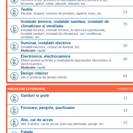
feronerie, glafuri, rolete, jaluzele, obloane, etc.
Textile
23
Perdele, draperii, sisteme de prindere, tapiterii, huse, etc.
Instalatii termice, instalatii sanitare, instalatii de
75
climatizare si ventilatie
Instalatii termice, centrale termice, incalzirea in pardoseala,
instalatii sanitare, instalatii de climatizare, aer conditionat,
ventilatie, etc.
Iluminat, instalatii electrice
35
Instalatii electrice, corpuri de iluminat, etc.
Moderator:
raziel
Electronice, electrocasnice
40
Sfaturi privind achizitia si exploatarea aparaturilor electronice si
electrocasnice.
Moderator:
raziel
Design interior
65
Idei si proiecte de design interior
AMENAJARI EXTERIOARE
SUBIECTE
Garduri si porti
17
Foisoare, pergole, pavilioane
14
Alei, cai de acces
23
Alei, trotuare, cai de acces auto sau pietonale, pavaje, etc.
Fatade