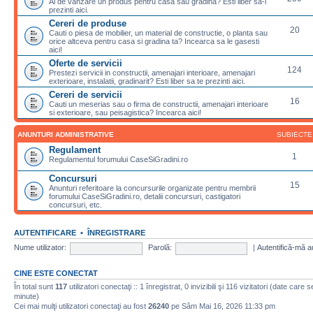
Ai de vanzare un produs pentru casa sau gradina? Esti liber sa-l
prezinti aici.
Cereri de produse
20
Cauti o piesa de mobilier, un material de constructie, o planta sau
orice altceva pentru casa si gradina ta? Incearca sa le gasesti
aici!
Oferte de servicii
124
Prestezi servicii in constructii, amenajari interioare, amenajari
exterioare, instalatii, gradinarit? Esti liber sa te prezinti aici.
Cereri de servicii
16
Cauti un meserias sau o firma de constructii, amenajari interioare
si exterioare, sau peisagistica? Incearca aici!
ANUNTURI ADMINISTRATIVE
SUBIECTE
Regulament
1
Regulamentul forumului CaseSiGradini.ro
Concursuri
15
Anunturi referitoare la concursurile organizate pentru membrii
forumului CaseSiGradini.ro, detalii concursuri, castigatori
concursuri, etc.
AUTENTIFICARE
•
ÎNREGISTRARE
Nume utilizator:
Parolă:
|
Autentifică-mă a
CINE ESTE CONECTAT
În total sunt
117
utilizatori conectaţi :: 1 înregistrat, 0 invizibili şi 116 vizitatori (date care 
minute)
Cei mai mulţi utilizatori conectaţi au fost
26240
pe Sâm Mai 16, 2026 11:33 pm