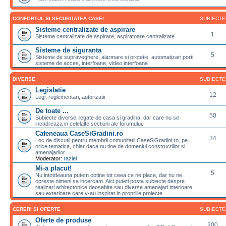
CONFORTUL SI SECURITATEA CASEI
SUBIECTE
Sisteme centralizate de aspirare
1
Sisteme centralizate de aspirare, aspiratoare centralizate
Sisteme de siguranta
5
Sisteme de supraveghere, alarmare si protetie, automatizari porti,
sisteme de acces, interfoane, video interfoane
DIVERSE
SUBIECTE
Legislatie
12
Legi, reglementari, autorizatii
De toate ...
50
Subiecte diverse, legate de casa si gradina, dar care nu se
incadreaza in celelalte sectiuni ale forumului.
Cafeneaua CaseSiGradini.ro
34
Loc de discutii pentru membrii comunitatii CaseSiGradini.ro, pe
orice tematica, chiar daca nu tine de domeniul constructiilor si
amenajarilor.
Moderator:
raziel
Mi-a placut!
5
Nu intotdeauna putem obtine tot ceea ce ne place, dar nu ne
opreste nimeni sa incercam. Aici puteti posta subiecte despre
realizari arhitectonice deosebite sau diverse amenajari interioare
sau exterioare care v-au inspirat in propriile proiecte.
CERERI SI OFERTE
SUBIECTE
Oferte de produse
200