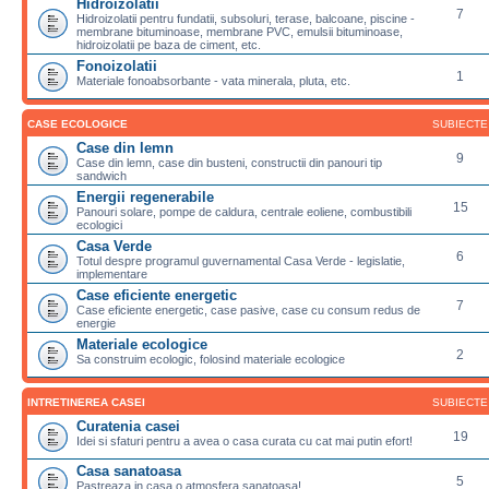
Hidroizolatii
7
Hidroizolatii pentru fundatii, subsoluri, terase, balcoane, piscine -
membrane bituminoase, membrane PVC, emulsii bituminoase,
hidroizolatii pe baza de ciment, etc.
Fonoizolatii
1
Materiale fonoabsorbante - vata minerala, pluta, etc.
CASE ECOLOGICE
SUBIECTE
Case din lemn
9
Case din lemn, case din busteni, constructii din panouri tip
sandwich
Energii regenerabile
15
Panouri solare, pompe de caldura, centrale eoliene, combustibili
ecologici
Casa Verde
6
Totul despre programul guvernamental Casa Verde - legislatie,
implementare
Case eficiente energetic
7
Case eficiente energetic, case pasive, case cu consum redus de
energie
Materiale ecologice
2
Sa construim ecologic, folosind materiale ecologice
INTRETINEREA CASEI
SUBIECTE
Curatenia casei
19
Idei si sfaturi pentru a avea o casa curata cu cat mai putin efort!
Casa sanatoasa
5
Pastreaza in casa o atmosfera sanatoasa!