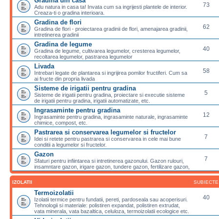
Gradina din casa
73
Adu natura in casa ta! Invata cum sa ingrijesti plantele de interior.
Creaza-ti o gradina interioara.
Gradina de flori
62
Gradina de flori - proiectarea gradinii de flori, amenajarea gradinii,
intretinerea gradinii
Gradina de legume
40
Gradina de legume, cultivarea legumelor, cresterea legumelor,
recoltarea legumelor, pastrarea legumelor
Livada
58
Intrebari legate de plantarea si ingrijirea pomilor fructiferi. Cum sa
ai fructe din propria livada
Sisteme de irigatii pentru gradina
5
Sisteme de irigatii pentru gradina, proiectare si executie sisteme
de irigatii pentru gradina, irigatii automatizate, etc.
Ingrasaminte pentru gradina
12
Ingrasaminte pentru gradina, ingrasaminte naturale, ingrasaminte
chimice, compost, etc.
Pastrarea si conservarea legumelor si fructelor
7
Idei si retete pentru pastrarea si conservarea in cele mai bune
conditii a legumelor si fructelor.
Gazon
7
Sfaturi pentru infiintarea si intretinerea gazonului. Gazon rulouri,
insamntare gazon, irigare gazon, tundere gazon, fertilizare gazon,
IZOLATII
SUBIECTE
Termoizolatii
40
Izolatii termice pentru fundatii, pereti, pardoseala sau acoperisuri.
Tehnologii si materiale: polistiren expandat, polistiren extrudat,
vata minerala, vata bazaltica, celuloza, termoizolatii ecologice etc.