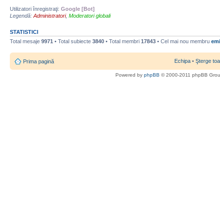
Utilizatori înregistraţi:
Google [Bot]
Legendă:
Administratori
,
Moderatori globali
STATISTICI
Total mesaje
9971
• Total subiecte
3840
• Total membri
17843
• Cel mai nou membru
emi
Echipa
•
Şterge toa
Prima pagină
Powered by
phpBB
© 2000-2011 phpBB Gro