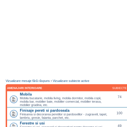
Vizualizare mesaje fără răspuns
•
Vizualizare subiecte active
AMENAJARI INTERIOARE
SUBIECTE
Mobila
74
Mobila bucatarie, mobila living, mobila dormitor, mobila copii,
mobila bar, mobilier baie, mobilier comercial, mobilier terasa,
mobilier gradina, etc.
Finisaje pereti si pardoseala
100
Finisarea si decorarea peretilor si pardoselilor - zugraveli, tapet,
lambriu, gresie, faianta, parchet, etc.
Ferestre si usi
49
Ferestre si usi, accesorii si decoratiuni pentru ferestre si usi,