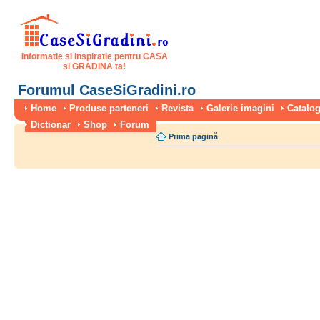
Informatie si inspiratie pentru CASA
si GRADINA ta!
Forumul CaseSiGradini.ro
Home
Produse parteneri
Revista
Galerie imagini
Catalog
Dictionar
Shop
Forum
Prima pagină