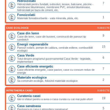
Hidroizolatii
7
Hidroizolatii pentru fundatii, subsoluri, terase, balcoane, piscine -
membrane bituminoase, membrane PVC, emulsii bituminoase,
hidroizolatii pe baza de ciment, etc.
Fonoizolatii
1
Materiale fonoabsorbante - vata minerala, pluta, etc.
CASE ECOLOGICE
SUBIECTE
Case din lemn
9
Case din lemn, case din busteni, constructii din panouri tip
sandwich
Energii regenerabile
15
Panouri solare, pompe de caldura, centrale eoliene, combustibili
ecologici
Casa Verde
6
Totul despre programul guvernamental Casa Verde - legislatie,
implementare
Case eficiente energetic
7
Case eficiente energetic, case pasive, case cu consum redus de
energie
Materiale ecologice
2
Sa construim ecologic, folosind materiale ecologice
INTRETINEREA CASEI
SUBIECTE
Curatenia casei
19
Idei si sfaturi pentru a avea o casa curata cu cat mai putin efort!
Casa sanatoasa
5
Pastreaza in casa o atmosfera sanatoasa!