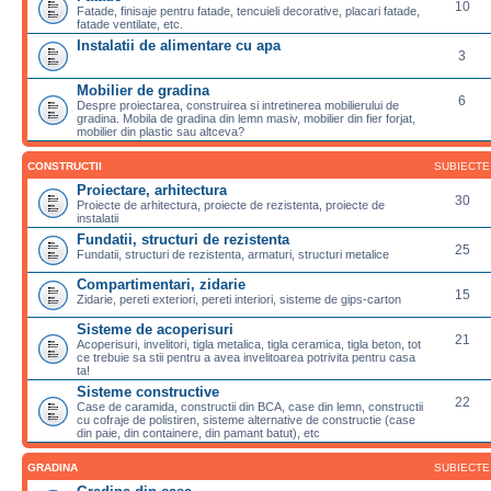
10
Fatade, finisaje pentru fatade, tencuieli decorative, placari fatade,
fatade ventilate, etc.
Instalatii de alimentare cu apa
3
Mobilier de gradina
6
Despre proiectarea, construirea si intretinerea mobilierului de
gradina. Mobila de gradina din lemn masiv, mobilier din fier forjat,
mobilier din plastic sau altceva?
CONSTRUCTII
SUBIECTE
Proiectare, arhitectura
30
Proiecte de arhitectura, proiecte de rezistenta, proiecte de
instalatii
Fundatii, structuri de rezistenta
25
Fundatii, structuri de rezistenta, armaturi, structuri metalice
Compartimentari, zidarie
15
Zidarie, pereti exteriori, pereti interiori, sisteme de gips-carton
Sisteme de acoperisuri
21
Acoperisuri, invelitori, tigla metalica, tigla ceramica, tigla beton, tot
ce trebuie sa stii pentru a avea invelitoarea potrivita pentru casa
ta!
Sisteme constructive
22
Case de caramida, constructii din BCA, case din lemn, constructii
cu cofraje de polistiren, sisteme alternative de constructie (case
din paie, din containere, din pamant batut), etc
GRADINA
SUBIECTE