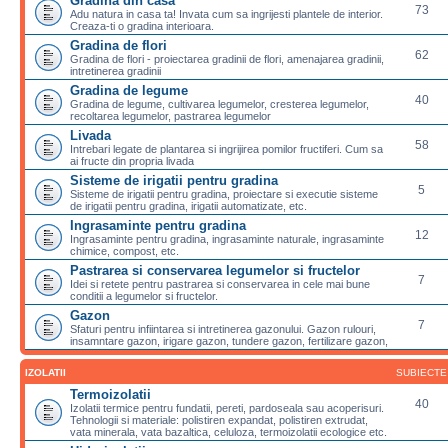
Gradina din casa
73
Adu natura in casa ta! Invata cum sa ingrijesti plantele de interior.
Creaza-ti o gradina interioara.
Gradina de flori
62
Gradina de flori - proiectarea gradinii de flori, amenajarea gradinii,
intretinerea gradinii
Gradina de legume
40
Gradina de legume, cultivarea legumelor, cresterea legumelor,
recoltarea legumelor, pastrarea legumelor
Livada
58
Intrebari legate de plantarea si ingrijirea pomilor fructiferi. Cum sa
ai fructe din propria livada
Sisteme de irigatii pentru gradina
5
Sisteme de irigatii pentru gradina, proiectare si executie sisteme
de irigatii pentru gradina, irigatii automatizate, etc.
Ingrasaminte pentru gradina
12
Ingrasaminte pentru gradina, ingrasaminte naturale, ingrasaminte
chimice, compost, etc.
Pastrarea si conservarea legumelor si fructelor
7
Idei si retete pentru pastrarea si conservarea in cele mai bune
conditii a legumelor si fructelor.
Gazon
7
Sfaturi pentru infiintarea si intretinerea gazonului. Gazon rulouri,
insamntare gazon, irigare gazon, tundere gazon, fertilizare gazon,
IZOLATII
SUBIECTE
Termoizolatii
40
Izolatii termice pentru fundatii, pereti, pardoseala sau acoperisuri.
Tehnologii si materiale: polistiren expandat, polistiren extrudat,
vata minerala, vata bazaltica, celuloza, termoizolatii ecologice etc.