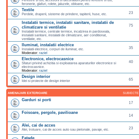
feronerie, glafuri, rolete, jaluzele, obloane, etc.
Textile
23
Perdele, draperii, sisteme de prindere, tapiterii, huse, etc.
Instalatii termice, instalatii sanitare, instalatii de
75
climatizare si ventilatie
Instalatii termice, centrale termice, incalzirea in pardoseala,
instalatii sanitare, instalatii de climatizare, aer conditionat,
ventilatie, etc.
Iluminat, instalatii electrice
35
Instalatii electrice, corpuri de iluminat, etc.
Moderator:
raziel
Electronice, electrocasnice
40
Sfaturi privind achizitia si exploatarea aparaturilor electronice si
electrocasnice.
Moderator:
raziel
Design interior
65
Idei si proiecte de design interior
AMENAJARI EXTERIOARE
SUBIECTE
Garduri si porti
17
Foisoare, pergole, pavilioane
14
Alei, cai de acces
23
Alei, trotuare, cai de acces auto sau pietonale, pavaje, etc.
Fatade