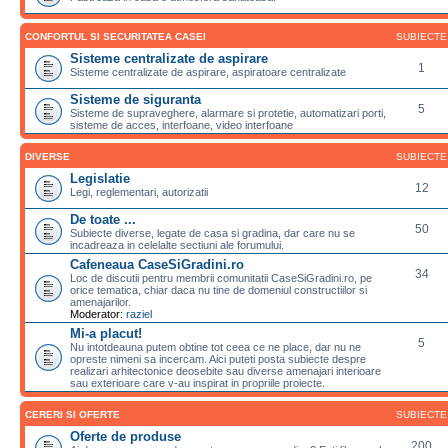
CONFORTUL SI SECURITATEA CASEI
SUBIECTE
Sisteme centralizate de aspirare
1
Sisteme centralizate de aspirare, aspiratoare centralizate
Sisteme de siguranta
5
Sisteme de supraveghere, alarmare si protetie, automatizari porti,
sisteme de acces, interfoane, video interfoane
DIVERSE
SUBIECTE
Legislatie
12
Legi, reglementari, autorizatii
De toate ...
50
Subiecte diverse, legate de casa si gradina, dar care nu se
incadreaza in celelalte sectiuni ale forumului.
Cafeneaua CaseSiGradini.ro
34
Loc de discutii pentru membrii comunitatii CaseSiGradini.ro, pe
orice tematica, chiar daca nu tine de domeniul constructiilor si
amenajarilor.
Moderator:
raziel
Mi-a placut!
5
Nu intotdeauna putem obtine tot ceea ce ne place, dar nu ne
opreste nimeni sa incercam. Aici puteti posta subiecte despre
realizari arhitectonice deosebite sau diverse amenajari interioare
sau exterioare care v-au inspirat in propriile proiecte.
CERERI SI OFERTE
SUBIECTE
Oferte de produse
200