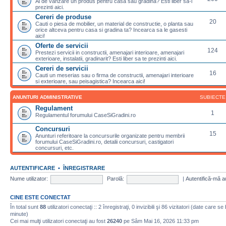
Ai de vanzare un produs pentru casa sau gradina? Esti liber sa-l
prezinti aici.
Cereri de produse
20
Cauti o piesa de mobilier, un material de constructie, o planta sau
orice altceva pentru casa si gradina ta? Incearca sa le gasesti
aici!
Oferte de servicii
124
Prestezi servicii in constructii, amenajari interioare, amenajari
exterioare, instalatii, gradinarit? Esti liber sa te prezinti aici.
Cereri de servicii
16
Cauti un meserias sau o firma de constructii, amenajari interioare
si exterioare, sau peisagistica? Incearca aici!
ANUNTURI ADMINISTRATIVE
SUBIECTE
Regulament
1
Regulamentul forumului CaseSiGradini.ro
Concursuri
15
Anunturi referitoare la concursurile organizate pentru membrii
forumului CaseSiGradini.ro, detalii concursuri, castigatori
concursuri, etc.
AUTENTIFICARE
•
ÎNREGISTRARE
Nume utilizator:
Parolă:
|
Autentifică-mă a
CINE ESTE CONECTAT
În total sunt
88
utilizatori conectaţi :: 2 înregistraţi, 0 invizibili şi 86 vizitatori (date care se
minute)
Cei mai mulţi utilizatori conectaţi au fost
26240
pe Sâm Mai 16, 2026 11:33 pm