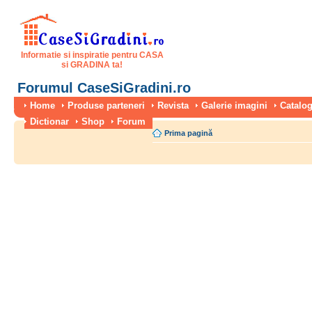
Informatie si inspiratie pentru CASA
si GRADINA ta!
Forumul CaseSiGradini.ro
Home
Produse parteneri
Revista
Galerie imagini
Catalog
Dictionar
Shop
Forum
Prima pagină