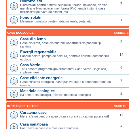
Hidroizolatii
7
Hidroizolatii pentru fundatii, subsoluri, terase, balcoane, piscine -
membrane bituminoase, membrane PVC, emulsii bituminoase,
hidroizolatii pe baza de ciment, etc.
Fonoizolatii
1
Materiale fonoabsorbante - vata minerala, pluta, etc.
CASE ECOLOGICE
SUBIECTE
Case din lemn
9
Case din lemn, case din busteni, constructii din panouri tip
sandwich
Energii regenerabile
15
Panouri solare, pompe de caldura, centrale eoliene, combustibili
ecologici
Casa Verde
6
Totul despre programul guvernamental Casa Verde - legislatie,
implementare
Case eficiente energetic
7
Case eficiente energetic, case pasive, case cu consum redus de
energie
Materiale ecologice
2
Sa construim ecologic, folosind materiale ecologice
INTRETINEREA CASEI
SUBIECTE
Curatenia casei
19
Idei si sfaturi pentru a avea o casa curata cu cat mai putin efort!
Casa sanatoasa
5
Pastreaza in casa o atmosfera sanatoasa!