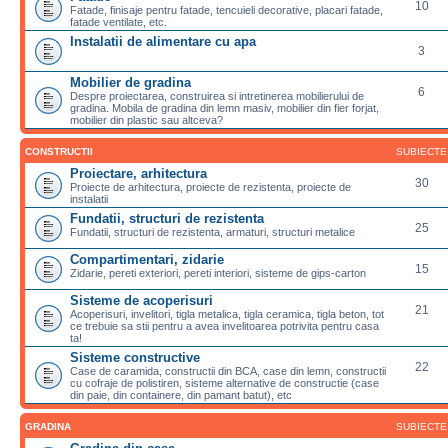
10
Fatade, finisaje pentru fatade, tencuieli decorative, placari fatade,
fatade ventilate, etc.
Instalatii de alimentare cu apa
3
Mobilier de gradina
6
Despre proiectarea, construirea si intretinerea mobilierului de
gradina. Mobila de gradina din lemn masiv, mobilier din fier forjat,
mobilier din plastic sau altceva?
CONSTRUCTII
SUBIECTE
Proiectare, arhitectura
30
Proiecte de arhitectura, proiecte de rezistenta, proiecte de
instalatii
Fundatii, structuri de rezistenta
25
Fundatii, structuri de rezistenta, armaturi, structuri metalice
Compartimentari, zidarie
15
Zidarie, pereti exteriori, pereti interiori, sisteme de gips-carton
Sisteme de acoperisuri
21
Acoperisuri, invelitori, tigla metalica, tigla ceramica, tigla beton, tot
ce trebuie sa stii pentru a avea invelitoarea potrivita pentru casa
ta!
Sisteme constructive
22
Case de caramida, constructii din BCA, case din lemn, constructii
cu cofraje de polistiren, sisteme alternative de constructie (case
din paie, din containere, din pamant batut), etc
GRADINA
SUBIECTE