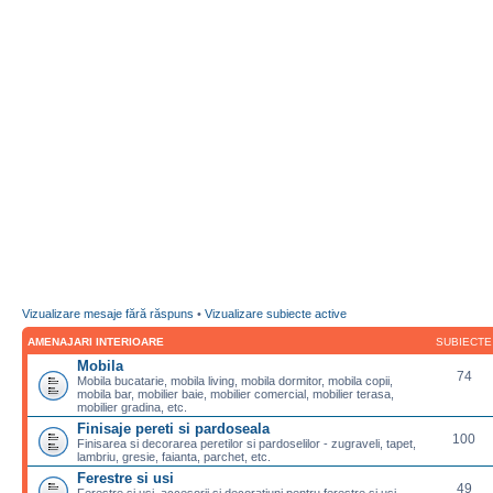
Vizualizare mesaje fără răspuns
•
Vizualizare subiecte active
AMENAJARI INTERIOARE
SUBIECTE
Mobila
74
Mobila bucatarie, mobila living, mobila dormitor, mobila copii,
mobila bar, mobilier baie, mobilier comercial, mobilier terasa,
mobilier gradina, etc.
Finisaje pereti si pardoseala
100
Finisarea si decorarea peretilor si pardoselilor - zugraveli, tapet,
lambriu, gresie, faianta, parchet, etc.
Ferestre si usi
49
Ferestre si usi, accesorii si decoratiuni pentru ferestre si usi,