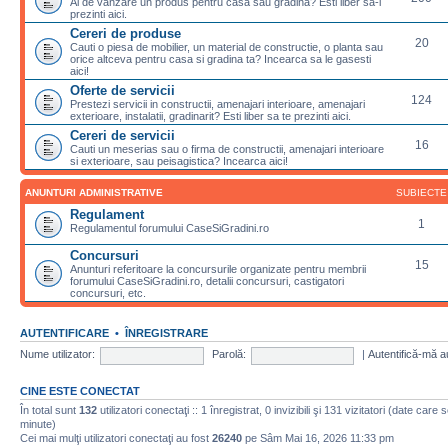
Ai de vanzare un produs pentru casa sau gradina? Esti liber sa-l
prezinti aici.
Cereri de produse
20
Cauti o piesa de mobilier, un material de constructie, o planta sau
orice altceva pentru casa si gradina ta? Incearca sa le gasesti
aici!
Oferte de servicii
124
Prestezi servicii in constructii, amenajari interioare, amenajari
exterioare, instalatii, gradinarit? Esti liber sa te prezinti aici.
Cereri de servicii
16
Cauti un meserias sau o firma de constructii, amenajari interioare
si exterioare, sau peisagistica? Incearca aici!
ANUNTURI ADMINISTRATIVE
SUBIECTE
Regulament
1
Regulamentul forumului CaseSiGradini.ro
Concursuri
15
Anunturi referitoare la concursurile organizate pentru membrii
forumului CaseSiGradini.ro, detalii concursuri, castigatori
concursuri, etc.
AUTENTIFICARE
•
ÎNREGISTRARE
Nume utilizator:
Parolă:
|
Autentifică-mă a
CINE ESTE CONECTAT
În total sunt
132
utilizatori conectaţi :: 1 înregistrat, 0 invizibili şi 131 vizitatori (date care 
minute)
Cei mai mulţi utilizatori conectaţi au fost
26240
pe Sâm Mai 16, 2026 11:33 pm