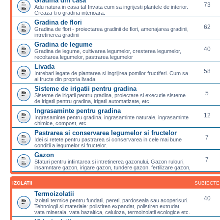
Gradina din casa
73
Adu natura in casa ta! Invata cum sa ingrijesti plantele de interior.
Creaza-ti o gradina interioara.
Gradina de flori
62
Gradina de flori - proiectarea gradinii de flori, amenajarea gradinii,
intretinerea gradinii
Gradina de legume
40
Gradina de legume, cultivarea legumelor, cresterea legumelor,
recoltarea legumelor, pastrarea legumelor
Livada
58
Intrebari legate de plantarea si ingrijirea pomilor fructiferi. Cum sa
ai fructe din propria livada
Sisteme de irigatii pentru gradina
5
Sisteme de irigatii pentru gradina, proiectare si executie sisteme
de irigatii pentru gradina, irigatii automatizate, etc.
Ingrasaminte pentru gradina
12
Ingrasaminte pentru gradina, ingrasaminte naturale, ingrasaminte
chimice, compost, etc.
Pastrarea si conservarea legumelor si fructelor
7
Idei si retete pentru pastrarea si conservarea in cele mai bune
conditii a legumelor si fructelor.
Gazon
7
Sfaturi pentru infiintarea si intretinerea gazonului. Gazon rulouri,
insamntare gazon, irigare gazon, tundere gazon, fertilizare gazon,
IZOLATII
SUBIECTE
Termoizolatii
40
Izolatii termice pentru fundatii, pereti, pardoseala sau acoperisuri.
Tehnologii si materiale: polistiren expandat, polistiren extrudat,
vata minerala, vata bazaltica, celuloza, termoizolatii ecologice etc.