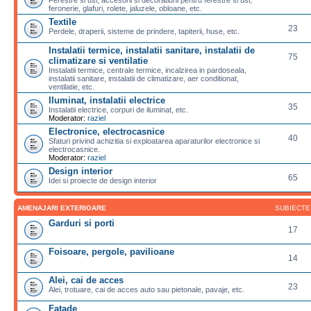
feronerie, glafuri, rolete, jaluzele, obloane, etc.
Textile
23
Perdele, draperii, sisteme de prindere, tapiterii, huse, etc.
Instalatii termice, instalatii sanitare, instalatii de
75
climatizare si ventilatie
Instalatii termice, centrale termice, incalzirea in pardoseala,
instalatii sanitare, instalatii de climatizare, aer conditionat,
ventilatie, etc.
Iluminat, instalatii electrice
35
Instalatii electrice, corpuri de iluminat, etc.
Moderator:
raziel
Electronice, electrocasnice
40
Sfaturi privind achizitia si exploatarea aparaturilor electronice si
electrocasnice.
Moderator:
raziel
Design interior
65
Idei si proiecte de design interior
AMENAJARI EXTERIOARE
SUBIECTE
Garduri si porti
17
Foisoare, pergole, pavilioane
14
Alei, cai de acces
23
Alei, trotuare, cai de acces auto sau pietonale, pavaje, etc.
Fatade