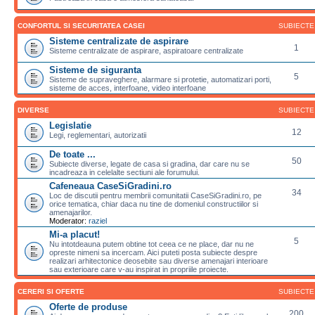
CONFORTUL SI SECURITATEA CASEI
SUBIECTE
Sisteme centralizate de aspirare
1
Sisteme centralizate de aspirare, aspiratoare centralizate
Sisteme de siguranta
5
Sisteme de supraveghere, alarmare si protetie, automatizari porti,
sisteme de acces, interfoane, video interfoane
DIVERSE
SUBIECTE
Legislatie
12
Legi, reglementari, autorizatii
De toate ...
50
Subiecte diverse, legate de casa si gradina, dar care nu se
incadreaza in celelalte sectiuni ale forumului.
Cafeneaua CaseSiGradini.ro
34
Loc de discutii pentru membrii comunitatii CaseSiGradini.ro, pe
orice tematica, chiar daca nu tine de domeniul constructiilor si
amenajarilor.
Moderator:
raziel
Mi-a placut!
5
Nu intotdeauna putem obtine tot ceea ce ne place, dar nu ne
opreste nimeni sa incercam. Aici puteti posta subiecte despre
realizari arhitectonice deosebite sau diverse amenajari interioare
sau exterioare care v-au inspirat in propriile proiecte.
CERERI SI OFERTE
SUBIECTE
Oferte de produse
200