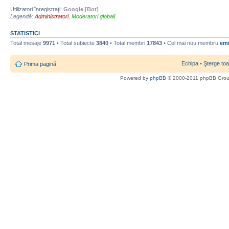
Utilizatori înregistraţi:
Google [Bot]
Legendă:
Administratori
,
Moderatori globali
STATISTICI
Total mesaje
9971
• Total subiecte
3840
• Total membri
17843
• Cel mai nou membru
emi
Echipa
•
Şterge toa
Prima pagină
Powered by
phpBB
© 2000-2011 phpBB Gro