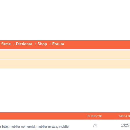
 firme
Dictionar
Shop
Forum
SUBIECTE
MESAJ
74
1325
r baie, mobilier comercial, mobilier terasa, mobilier