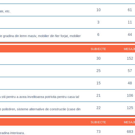
10
61
te, etc.
3
11
6
44
 gradina din lemn masiv, mobilier din fier forjat, mobilier
SUBIECTE
MESAJ
30
152
25
57
15
48
21
106
sa stii pentru a avea invelitoarea potrivita pentru casa ta!
22
125
 polistiren, sisteme alternative de constructie (case din
SUBIECTE
MESAJ
73
683
gradina interioara.