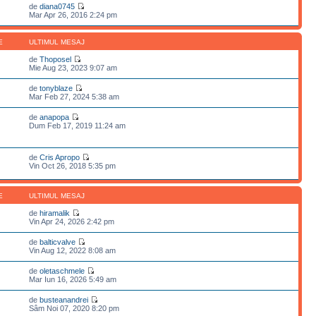
de
diana0745
Mar Apr 26, 2016 2:24 pm
E
ULTIMUL MESAJ
de
Thoposel
Mie Aug 23, 2023 9:07 am
de
tonyblaze
Mar Feb 27, 2024 5:38 am
de
anapopa
Dum Feb 17, 2019 11:24 am
de
Cris Apropo
Vin Oct 26, 2018 5:35 pm
E
ULTIMUL MESAJ
de
hiramalik
Vin Apr 24, 2026 2:42 pm
de
balticvalve
Vin Aug 12, 2022 8:08 am
de
oletaschmele
Mar Iun 16, 2026 5:49 am
de
busteanandrei
Sâm Noi 07, 2020 8:20 pm