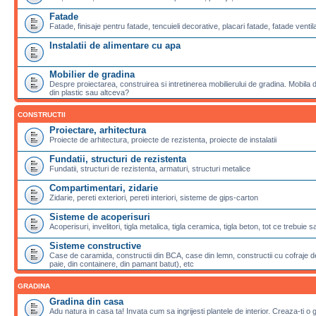
Fatade
Fatade, finisaje pentru fatade, tencuieli decorative, placari fatade, fatade ventila
Instalatii de alimentare cu apa
Mobilier de gradina
Despre proiectarea, construirea si intretinerea mobilierului de gradina. Mobila de
din plastic sau altceva?
CONSTRUCTII
Proiectare, arhitectura
Proiecte de arhitectura, proiecte de rezistenta, proiecte de instalatii
Fundatii, structuri de rezistenta
Fundatii, structuri de rezistenta, armaturi, structuri metalice
Compartimentari, zidarie
Zidarie, pereti exteriori, pereti interiori, sisteme de gips-carton
Sisteme de acoperisuri
Acoperisuri, invelitori, tigla metalica, tigla ceramica, tigla beton, tot ce trebuie 
Sisteme constructive
Case de caramida, constructii din BCA, case din lemn, constructii cu cofraje de
paie, din containere, din pamant batut), etc
GRADINA
Gradina din casa
Adu natura in casa ta! Invata cum sa ingrijesti plantele de interior. Creaza-ti o 