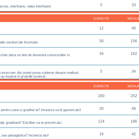
5
33
acces, interfoane, video interfoane
SUBIECTE
MESAJ
12
40
50
156
lte sectiuni ale forumului.
34
162
chiar daca nu tine de domeniul constructiilor si
5
34
incercam. Aici puteti posta subiecte despre realizari
u inspirat in propriile proiecte.
SUBIECTE
MESAJ
200
252
20
46
 pentru casa si gradina ta? Incearca sa le gasesti aici!
124
186
ii, gradinarit? Esti liber sa te prezinti aici.
16
42
, sau peisagistica? Incearca aici!