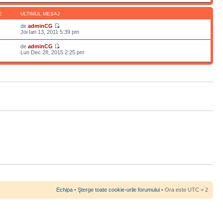
E
ULTIMUL MESAJ
de
adminCG
Joi Ian 13, 2011 5:39 pm
de
adminCG
Lun Dec 28, 2015 2:25 pm
Echipa
•
Şterge toate cookie-urile forumului
• Ora este UTC + 2