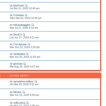
de
lylybrown
Joi Noi 13, 2025 10:40 am
de
Cristinelu
Sâm Mai 04, 2024 10:08 pm
de
mikasabaggins
Mar Iul 21, 2026 6:14 am
de
DeniCri
Lun Iun 17, 2024 9:21 am
de
Cris Apropo
Mar Oct 22, 2019 2:20 pm
de
studbelted
Mar Iun 25, 2024 11:55 am
de
geonuta
Mie Aug 19, 2015 5:07 pm
E
ULTIMUL MESAJ
de
sprunkiincredibox
Vin Mai 29, 2026 8:32 am
de
Mirelus
Mar Iun 16, 2020 3:50 pm
de
sofia petra
Vin Mar 13, 2015 2:30 am