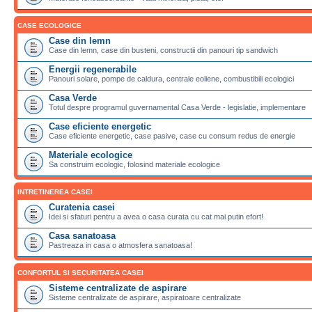
CASE ECOLOGICE
Case din lemn
Case din lemn, case din busteni, constructii din panouri tip sandwich
Energii regenerabile
Panouri solare, pompe de caldura, centrale eoliene, combustibili ecologici
Casa Verde
Totul despre programul guvernamental Casa Verde - legislatie, implementare
Case eficiente energetic
Case eficiente energetic, case pasive, case cu consum redus de energie
Materiale ecologice
Sa construim ecologic, folosind materiale ecologice
INTRETINEREA CASEI
Curatenia casei
Idei si sfaturi pentru a avea o casa curata cu cat mai putin efort!
Casa sanatoasa
Pastreaza in casa o atmosfera sanatoasa!
CONFORTUL SI SECURITATEA CASEI
Sisteme centralizate de aspirare
Sisteme centralizate de aspirare, aspiratoare centralizate