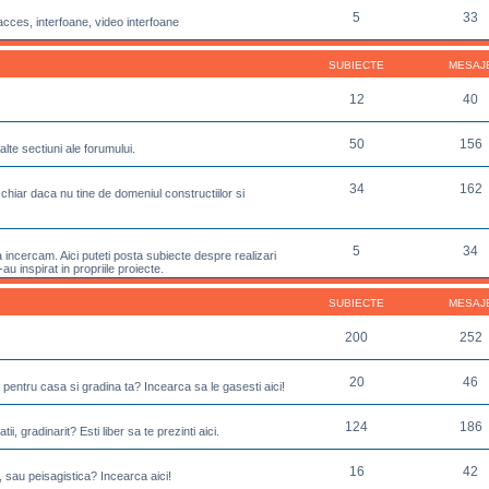
5
33
acces, interfoane, video interfoane
SUBIECTE
MESAJ
12
40
50
156
lte sectiuni ale forumului.
34
162
chiar daca nu tine de domeniul constructiilor si
5
34
incercam. Aici puteti posta subiecte despre realizari
u inspirat in propriile proiecte.
SUBIECTE
MESAJ
200
252
20
46
 pentru casa si gradina ta? Incearca sa le gasesti aici!
124
186
ii, gradinarit? Esti liber sa te prezinti aici.
16
42
, sau peisagistica? Incearca aici!