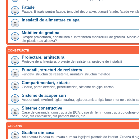
Fatade
Fatade, finisaje pentru fatade, tencuieli decorative, placari fatade, fatade ventila
Instalatii de alimentare cu apa
Mobilier de gradina
Despre proiectarea, construirea si intretinerea mobilierului de gradina. Mobila de
din plastic sau altceva?
CONSTRUCTII
Proiectare, arhitectura
Proiecte de arhitectura, proiecte de rezistenta, proiecte de instalatii
Fundatii, structuri de rezistenta
Fundatii, structuri de rezistenta, armaturi, structuri metalice
Compartimentari, zidarie
Zidarie, pereti exteriori, pereti interiori, sisteme de gips-carton
Sisteme de acoperisuri
Acoperisuri, invelitori, tigla metalica, tigla ceramica, tigla beton, tot ce trebuie 
Sisteme constructive
Case de caramida, constructii din BCA, case din lemn, constructii cu cofraje de
paie, din containere, din pamant batut), etc
GRADINA
Gradina din casa
Adu natura in casa ta! Invata cum sa ingrijesti plantele de interior. Creaza-ti o 