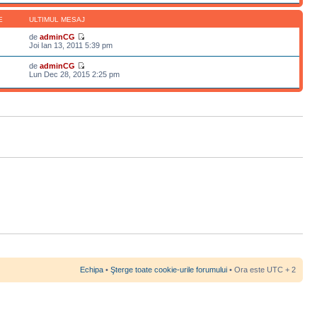
E
ULTIMUL MESAJ
de
adminCG
Joi Ian 13, 2011 5:39 pm
de
adminCG
Lun Dec 28, 2015 2:25 pm
Echipa
•
Şterge toate cookie-urile forumului
• Ora este UTC + 2