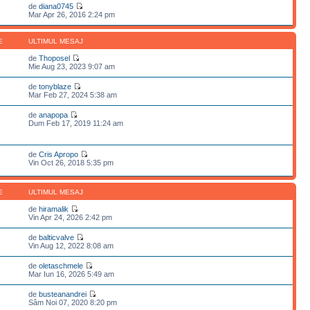
de
diana0745
Mar Apr 26, 2016 2:24 pm
E
ULTIMUL MESAJ
de
Thoposel
Mie Aug 23, 2023 9:07 am
de
tonyblaze
Mar Feb 27, 2024 5:38 am
de
anapopa
Dum Feb 17, 2019 11:24 am
de
Cris Apropo
Vin Oct 26, 2018 5:35 pm
E
ULTIMUL MESAJ
de
hiramalik
Vin Apr 24, 2026 2:42 pm
de
balticvalve
Vin Aug 12, 2022 8:08 am
de
oletaschmele
Mar Iun 16, 2026 5:49 am
de
busteanandrei
Sâm Noi 07, 2020 8:20 pm