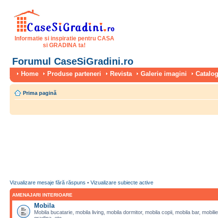
Informatie si inspiratie pentru CASA
si GRADINA ta!
Forumul CaseSiGradini.ro
Home
Produse parteneri
Revista
Galerie imagini
Catalog
Prima pagină
Vizualizare mesaje fără răspuns
•
Vizualizare subiecte active
AMENAJARI INTERIOARE
Mobila
Mobila bucatarie, mobila living, mobila dormitor, mobila copii, mobila bar, mobilie
gradina, etc.