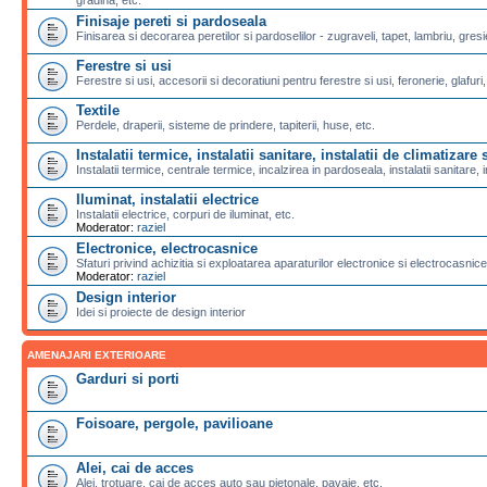
Finisaje pereti si pardoseala
Finisarea si decorarea peretilor si pardoselilor - zugraveli, tapet, lambriu, gresi
Ferestre si usi
Ferestre si usi, accesorii si decoratiuni pentru ferestre si usi, feronerie, glafuri,
Textile
Perdele, draperii, sisteme de prindere, tapiterii, huse, etc.
Instalatii termice, instalatii sanitare, instalatii de climatizare s
Instalatii termice, centrale termice, incalzirea in pardoseala, instalatii sanitare, i
Iluminat, instalatii electrice
Instalatii electrice, corpuri de iluminat, etc.
Moderator:
raziel
Electronice, electrocasnice
Sfaturi privind achizitia si exploatarea aparaturilor electronice si electrocasnice
Moderator:
raziel
Design interior
Idei si proiecte de design interior
AMENAJARI EXTERIOARE
Garduri si porti
Foisoare, pergole, pavilioane
Alei, cai de acces
Alei, trotuare, cai de acces auto sau pietonale, pavaje, etc.