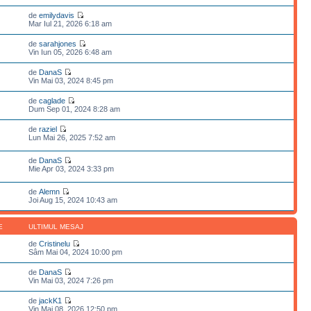
de
emilydavis
Mar Iul 21, 2026 6:18 am
de
sarahjones
Vin Iun 05, 2026 6:48 am
de
DanaS
Vin Mai 03, 2024 8:45 pm
de
caglade
Dum Sep 01, 2024 8:28 am
de
raziel
Lun Mai 26, 2025 7:52 am
de
DanaS
Mie Apr 03, 2024 3:33 pm
de
Alemn
Joi Aug 15, 2024 10:43 am
E
ULTIMUL MESAJ
de
Cristinelu
Sâm Mai 04, 2024 10:00 pm
de
DanaS
Vin Mai 03, 2024 7:26 pm
de
jackK1
Vin Mai 08, 2026 12:50 pm