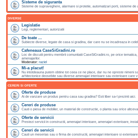
Sisteme de siguranta
Sisteme de supraveghere, alarmare si protetie, automatizari porti, sisteme de 
DIVERSE
Legislatie
Legi, reglementari, autorizatii
De toate ...
Subiecte diverse, legate de casa si gradina, dar care nu se incadreaza in celela
Cafeneaua CaseSiGradini.ro
Loc de discutii pentru membrii comunitatii CaseSiGradini.ro, pe orice tematica, 
amenajarilor.
Moderator:
raziel
Mi-a placut!
Nu intotdeauna putem obtine tot ceea ce ne place, dar nu ne opreste nimeni sa 
arhitectonice deosebite sau diverse amenajari interioare sau exterioare care v-a
CERERI SI OFERTE
Oferte de produse
Ai de vanzare un produs pentru casa sau gradina? Esti liber sa-l prezinti aici.
Cereri de produse
Cauti o piesa de mobilier, un material de constructie, o planta sau orice altceva
Oferte de servicii
Prestezi servicii in constructii, amenajari interioare, amenajari exterioare, instalat
Cereri de servicii
Cauti un meserias sau o firma de constructii, amenajari interioare si exterioare