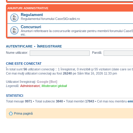
ANUNTURI ADMINISTRATIVE
Regulament
Regulamentul forumului CaseSiGradini.ro
Concursuri
Anunturi referitoare la concursurile organizate pentru membrii forumului CaseSiG
etc.
AUTENTIFICARE
•
ÎNREGISTRARE
Nume utilizator:
Parolă:
CINE ESTE CONECTAT
În total sunt
56
utilizatori conectaţi :: 1 înregistrat, 0 invizibili şi 55 vizitatori (date care se
Cei mai mulţi utilizatori conectaţi au fost
26240
pe Sâm Mai 16, 2026 11:33 pm
Utilizatori înregistraţi:
Google [Bot]
Legendă:
Administratori
,
Moderatori globali
STATISTICI
Total mesaje
9971
• Total subiecte
3840
• Total membri
17843
• Cel mai nou membru
emi
Prima pagină