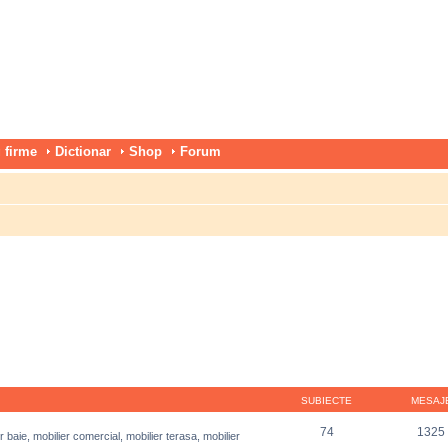
 firme
Dictionar
Shop
Forum
SUBIECTE
MESAJ
74
1325
r baie, mobilier comercial, mobilier terasa, mobilier