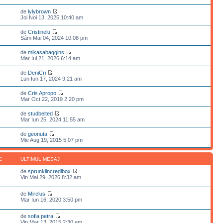
de
lylybrown
Joi Noi 13, 2025 10:40 am
de
Cristinelu
Sâm Mai 04, 2024 10:08 pm
de
mikasabaggins
Mar Iul 21, 2026 6:14 am
de
DeniCri
Lun Iun 17, 2024 9:21 am
de
Cris Apropo
Mar Oct 22, 2019 2:20 pm
de
studbelted
Mar Iun 25, 2024 11:55 am
de
geonuta
Mie Aug 19, 2015 5:07 pm
E
ULTIMUL MESAJ
de
sprunkiincredibox
Vin Mai 29, 2026 8:32 am
de
Mirelus
Mar Iun 16, 2020 3:50 pm
de
sofia petra
Vin Mar 13, 2015 2:30 am