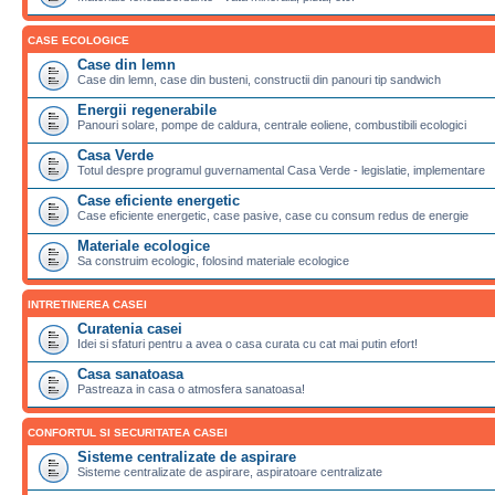
CASE ECOLOGICE
Case din lemn
Case din lemn, case din busteni, constructii din panouri tip sandwich
Energii regenerabile
Panouri solare, pompe de caldura, centrale eoliene, combustibili ecologici
Casa Verde
Totul despre programul guvernamental Casa Verde - legislatie, implementare
Case eficiente energetic
Case eficiente energetic, case pasive, case cu consum redus de energie
Materiale ecologice
Sa construim ecologic, folosind materiale ecologice
INTRETINEREA CASEI
Curatenia casei
Idei si sfaturi pentru a avea o casa curata cu cat mai putin efort!
Casa sanatoasa
Pastreaza in casa o atmosfera sanatoasa!
CONFORTUL SI SECURITATEA CASEI
Sisteme centralizate de aspirare
Sisteme centralizate de aspirare, aspiratoare centralizate