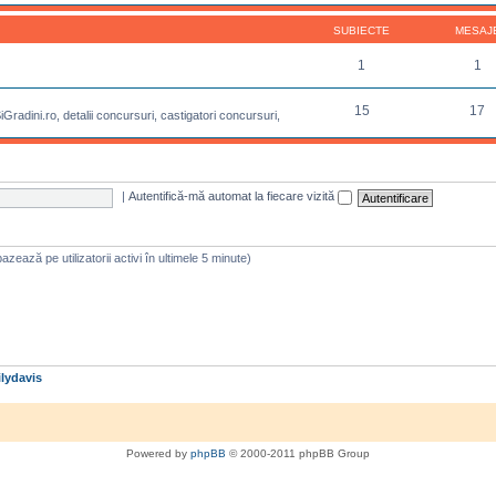
SUBIECTE
MESAJ
1
1
15
17
radini.ro, detalii concursuri, castigatori concursuri,
|
Autentifică-mă automat la fiecare vizită
 bazează pe utilizatorii activi în ultimele 5 minute)
lydavis
Powered by
phpBB
© 2000-2011 phpBB Group