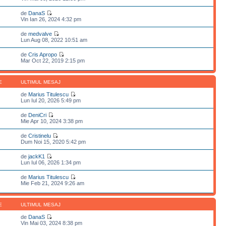
de
DanaS
Vin Ian 26, 2024 4:32 pm
de
medvalve
Lun Aug 08, 2022 10:51 am
de
Cris Apropo
Mar Oct 22, 2019 2:15 pm
E
ULTIMUL MESAJ
de
Marius Titulescu
Lun Iul 20, 2026 5:49 pm
de
DeniCri
Mie Apr 10, 2024 3:38 pm
de
Cristinelu
Dum Noi 15, 2020 5:42 pm
de
jackK1
Lun Iul 06, 2026 1:34 pm
de
Marius Titulescu
Mie Feb 21, 2024 9:26 am
E
ULTIMUL MESAJ
de
DanaS
Vin Mai 03, 2024 8:38 pm