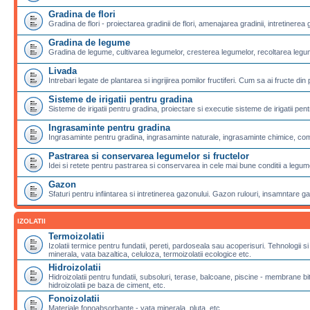
Gradina de flori
Gradina de flori - proiectarea gradinii de flori, amenajarea gradinii, intretinerea g
Gradina de legume
Gradina de legume, cultivarea legumelor, cresterea legumelor, recoltarea legu
Livada
Intrebari legate de plantarea si ingrijirea pomilor fructiferi. Cum sa ai fructe din 
Sisteme de irigatii pentru gradina
Sisteme de irigatii pentru gradina, proiectare si executie sisteme de irigatii pentr
Ingrasaminte pentru gradina
Ingrasaminte pentru gradina, ingrasaminte naturale, ingrasaminte chimice, com
Pastrarea si conservarea legumelor si fructelor
Idei si retete pentru pastrarea si conservarea in cele mai bune conditii a legumel
Gazon
Sfaturi pentru infiintarea si intretinerea gazonului. Gazon rulouri, insamntare g
IZOLATII
Termoizolatii
Izolatii termice pentru fundatii, pereti, pardoseala sau acoperisuri. Tehnologii si
minerala, vata bazaltica, celuloza, termoizolatii ecologice etc.
Hidroizolatii
Hidroizolatii pentru fundatii, subsoluri, terase, balcoane, piscine - membran
hidroizolatii pe baza de ciment, etc.
Fonoizolatii
Materiale fonoabsorbante - vata minerala, pluta, etc.