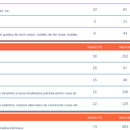
10
61
te, etc.
3
11
6
44
 gradina din lemn masiv, mobilier din fier forjat, mobilier
SUBIECTE
MESAJ
30
152
25
57
15
48
21
106
sa stii pentru a avea invelitoarea potrivita pentru casa ta!
22
125
 polistiren, sisteme alternative de constructie (case din
SUBIECTE
MESAJ
73
683
gradina interioara.