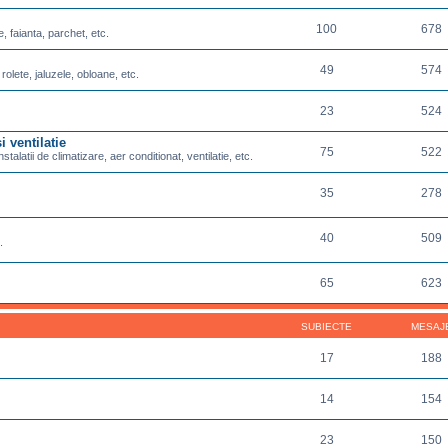
100
678
e, faianta, parchet, etc.
49
574
 rolete, jaluzele, obloane, etc.
23
524
i ventilatie
75
522
nstalatii de climatizare, aer conditionat, ventilatie, etc.
35
278
40
509
.
65
623
SUBIECTE
MESAJ
17
188
14
154
23
150