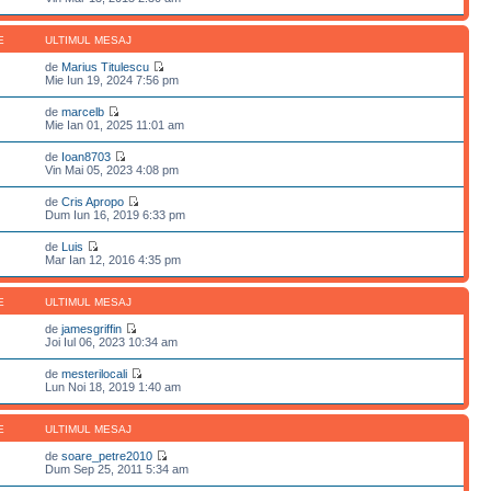
E
ULTIMUL MESAJ
de
Marius Titulescu
Mie Iun 19, 2024 7:56 pm
de
marcelb
Mie Ian 01, 2025 11:01 am
de
Ioan8703
Vin Mai 05, 2023 4:08 pm
de
Cris Apropo
Dum Iun 16, 2019 6:33 pm
de
Luis
Mar Ian 12, 2016 4:35 pm
E
ULTIMUL MESAJ
de
jamesgriffin
Joi Iul 06, 2023 10:34 am
de
mesterilocali
Lun Noi 18, 2019 1:40 am
E
ULTIMUL MESAJ
de
soare_petre2010
Dum Sep 25, 2011 5:34 am