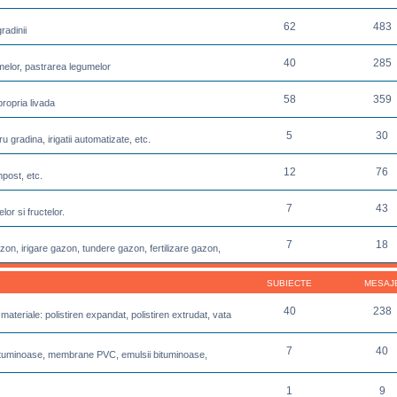
62
483
radinii
40
285
melor, pastrarea legumelor
58
359
propria livada
5
30
u gradina, irigatii automatizate, etc.
12
76
post, etc.
7
43
or si fructelor.
7
18
azon, irigare gazon, tundere gazon, fertilizare gazon,
SUBIECTE
MESAJ
40
238
 materiale: polistiren expandat, polistiren extrudat, vata
7
40
e bituminoase, membrane PVC, emulsii bituminoase,
1
9