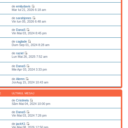
de
emilydavis
Mar Iul 21, 2026 6:18 am
de
sarahjones
Vin Iun 05, 2026 6:48 am
de
DanaS
Vin Mai 03, 2024 8:45 pm
de
caglade
Dum Sep 01, 2024 8:28 am
de
raziel
Lun Mai 26, 2025 7:52 am
de
DanaS
Mie Apr 03, 2024 3:33 pm
de
Alemn
Joi Aug 15, 2024 10:43 am
E
ULTIMUL MESAJ
de
Cristinelu
Sâm Mai 04, 2024 10:00 pm
de
DanaS
Vin Mai 03, 2024 7:26 pm
de
jackK1
Vin Mai 08, 2026 12:50 pm