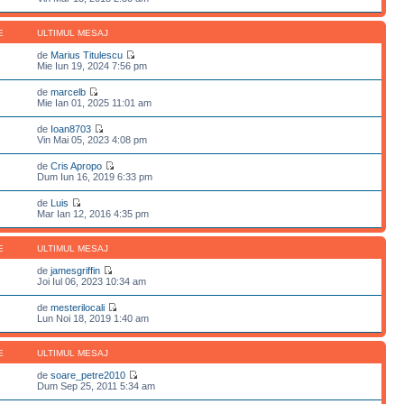
E
ULTIMUL MESAJ
de
Marius Titulescu
Mie Iun 19, 2024 7:56 pm
de
marcelb
Mie Ian 01, 2025 11:01 am
de
Ioan8703
Vin Mai 05, 2023 4:08 pm
de
Cris Apropo
Dum Iun 16, 2019 6:33 pm
de
Luis
Mar Ian 12, 2016 4:35 pm
E
ULTIMUL MESAJ
de
jamesgriffin
Joi Iul 06, 2023 10:34 am
de
mesterilocali
Lun Noi 18, 2019 1:40 am
E
ULTIMUL MESAJ
de
soare_petre2010
Dum Sep 25, 2011 5:34 am