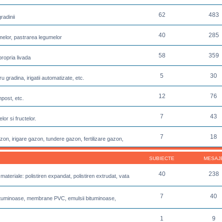
62
483
radinii
40
285
melor, pastrarea legumelor
58
359
propria livada
5
30
u gradina, irigatii automatizate, etc.
12
76
post, etc.
7
43
or si fructelor.
7
18
azon, irigare gazon, tundere gazon, fertilizare gazon,
SUBIECTE
MESAJ
40
238
 materiale: polistiren expandat, polistiren extrudat, vata
7
40
e bituminoase, membrane PVC, emulsii bituminoase,
1
9