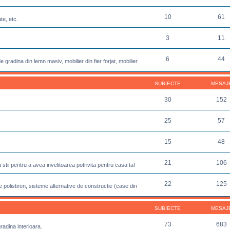
10
61
te, etc.
3
11
6
44
 gradina din lemn masiv, mobilier din fier forjat, mobilier
SUBIECTE
MESAJ
30
152
25
57
15
48
21
106
sa stii pentru a avea invelitoarea potrivita pentru casa ta!
22
125
 polistiren, sisteme alternative de constructie (case din
SUBIECTE
MESAJ
73
683
gradina interioara.