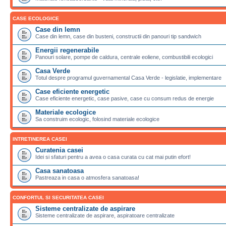
CASE ECOLOGICE
Case din lemn
Case din lemn, case din busteni, constructii din panouri tip sandwich
Energii regenerabile
Panouri solare, pompe de caldura, centrale eoliene, combustibili ecologici
Casa Verde
Totul despre programul guvernamental Casa Verde - legislatie, implementare
Case eficiente energetic
Case eficiente energetic, case pasive, case cu consum redus de energie
Materiale ecologice
Sa construim ecologic, folosind materiale ecologice
INTRETINEREA CASEI
Curatenia casei
Idei si sfaturi pentru a avea o casa curata cu cat mai putin efort!
Casa sanatoasa
Pastreaza in casa o atmosfera sanatoasa!
CONFORTUL SI SECURITATEA CASEI
Sisteme centralizate de aspirare
Sisteme centralizate de aspirare, aspiratoare centralizate