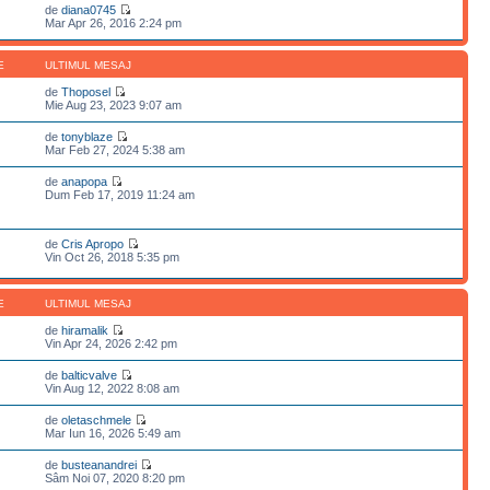
de
diana0745
Mar Apr 26, 2016 2:24 pm
E
ULTIMUL MESAJ
de
Thoposel
Mie Aug 23, 2023 9:07 am
de
tonyblaze
Mar Feb 27, 2024 5:38 am
de
anapopa
Dum Feb 17, 2019 11:24 am
de
Cris Apropo
Vin Oct 26, 2018 5:35 pm
E
ULTIMUL MESAJ
de
hiramalik
Vin Apr 24, 2026 2:42 pm
de
balticvalve
Vin Aug 12, 2022 8:08 am
de
oletaschmele
Mar Iun 16, 2026 5:49 am
de
busteanandrei
Sâm Noi 07, 2020 8:20 pm