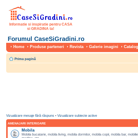
Informatie si inspiratie pentru CASA
si GRADINA ta!
Forumul CaseSiGradini.ro
Home
Produse parteneri
Revista
Galerie imagini
Catalog
Prima pagină
Vizualizare mesaje fără răspuns
•
Vizualizare subiecte active
AMENAJARI INTERIOARE
Mobila
Mobila bucatarie, mobila living, mobila dormitor, mobila copii, mobila bar, mobilie
gradina, etc.