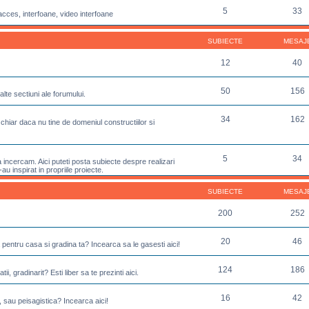
5
33
acces, interfoane, video interfoane
SUBIECTE
MESAJ
12
40
50
156
lte sectiuni ale forumului.
34
162
chiar daca nu tine de domeniul constructiilor si
5
34
incercam. Aici puteti posta subiecte despre realizari
u inspirat in propriile proiecte.
SUBIECTE
MESAJ
200
252
20
46
 pentru casa si gradina ta? Incearca sa le gasesti aici!
124
186
ii, gradinarit? Esti liber sa te prezinti aici.
16
42
, sau peisagistica? Incearca aici!