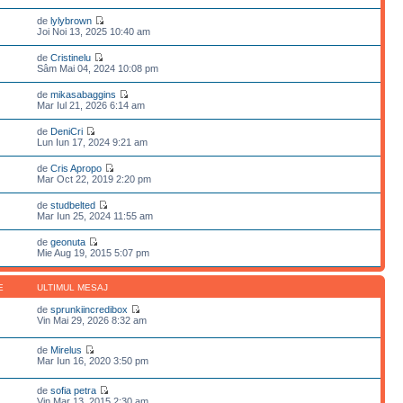
de
lylybrown
Joi Noi 13, 2025 10:40 am
de
Cristinelu
Sâm Mai 04, 2024 10:08 pm
de
mikasabaggins
Mar Iul 21, 2026 6:14 am
de
DeniCri
Lun Iun 17, 2024 9:21 am
de
Cris Apropo
Mar Oct 22, 2019 2:20 pm
de
studbelted
Mar Iun 25, 2024 11:55 am
de
geonuta
Mie Aug 19, 2015 5:07 pm
E
ULTIMUL MESAJ
de
sprunkiincredibox
Vin Mai 29, 2026 8:32 am
de
Mirelus
Mar Iun 16, 2020 3:50 pm
de
sofia petra
Vin Mar 13, 2015 2:30 am