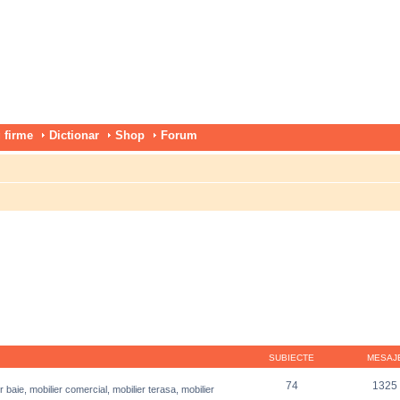
 firme
Dictionar
Shop
Forum
SUBIECTE
MESAJ
74
1325
r baie, mobilier comercial, mobilier terasa, mobilier