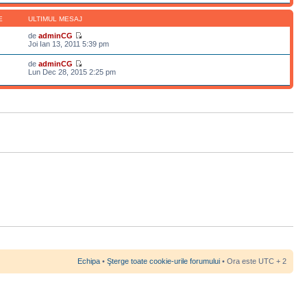
E
ULTIMUL MESAJ
de
adminCG
Joi Ian 13, 2011 5:39 pm
de
adminCG
Lun Dec 28, 2015 2:25 pm
Echipa
•
Şterge toate cookie-urile forumului
• Ora este UTC + 2