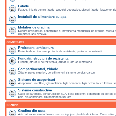
Fatade
Fatade, finisaje pentru fatade, tencuieli decorative, placari fatade, fatade ventila
Instalatii de alimentare cu apa
Mobilier de gradina
Despre proiectarea, construirea si intretinerea mobilierului de gradina. Mobila de
din plastic sau altceva?
CONSTRUCTII
Proiectare, arhitectura
Proiecte de arhitectura, proiecte de rezistenta, proiecte de instalatii
Fundatii, structuri de rezistenta
Fundatii, structuri de rezistenta, armaturi, structuri metalice
Compartimentari, zidarie
Zidarie, pereti exteriori, pereti interiori, sisteme de gips-carton
Sisteme de acoperisuri
Acoperisuri, invelitori, tigla metalica, tigla ceramica, tigla beton, tot ce trebuie 
Sisteme constructive
Case de caramida, constructii din BCA, case din lemn, constructii cu cofraje de
paie, din containere, din pamant batut), etc
GRADINA
Gradina din casa
Adu natura in casa ta! Invata cum sa ingrijesti plantele de interior. Creaza-ti o 