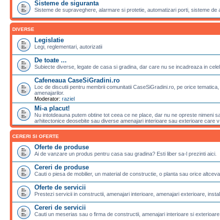
Sisteme de siguranta
Sisteme de supraveghere, alarmare si protetie, automatizari porti, sisteme de 
DIVERSE
Legislatie
Legi, reglementari, autorizatii
De toate ...
Subiecte diverse, legate de casa si gradina, dar care nu se incadreaza in celela
Cafeneaua CaseSiGradini.ro
Loc de discutii pentru membrii comunitatii CaseSiGradini.ro, pe orice tematica, 
amenajarilor.
Moderator:
raziel
Mi-a placut!
Nu intotdeauna putem obtine tot ceea ce ne place, dar nu ne opreste nimeni sa 
arhitectonice deosebite sau diverse amenajari interioare sau exterioare care v-a
CERERI SI OFERTE
Oferte de produse
Ai de vanzare un produs pentru casa sau gradina? Esti liber sa-l prezinti aici.
Cereri de produse
Cauti o piesa de mobilier, un material de constructie, o planta sau orice altceva
Oferte de servicii
Prestezi servicii in constructii, amenajari interioare, amenajari exterioare, instalat
Cereri de servicii
Cauti un meserias sau o firma de constructii, amenajari interioare si exterioare