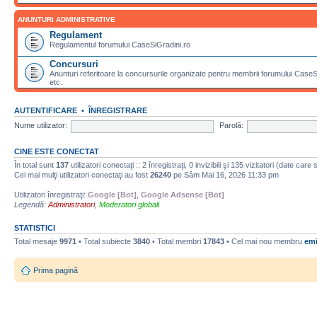
ANUNTURI ADMINISTRATIVE
Regulament
Regulamentul forumului CaseSiGradini.ro
Concursuri
Anunturi referitoare la concursurile organizate pentru membrii forumului CaseSiG
etc.
AUTENTIFICARE
•
ÎNREGISTRARE
Nume utilizator:
Parolă:
CINE ESTE CONECTAT
În total sunt
137
utilizatori conectaţi :: 2 înregistraţi, 0 invizibili şi 135 vizitatori (date car
Cei mai mulţi utilizatori conectaţi au fost
26240
pe Sâm Mai 16, 2026 11:33 pm
Utilizatori înregistraţi:
Google [Bot]
,
Google Adsense [Bot]
Legendă:
Administratori
,
Moderatori globali
STATISTICI
Total mesaje
9971
• Total subiecte
3840
• Total membri
17843
• Cel mai nou membru
emi
Prima pagină