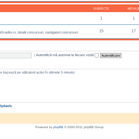
SUBIECTE
MESAJ
1
1
15
17
radini.ro, detalii concursuri, castigatori concursuri,
|
Autentifică-mă automat la fiecare vizită
e se bazează pe utilizatorii activi în ultimele 5 minute)
lydavis
Powered by
phpBB
© 2000-2011 phpBB Group