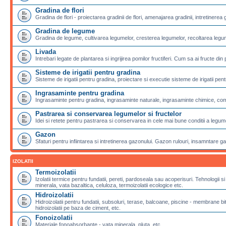
Gradina de flori
Gradina de flori - proiectarea gradinii de flori, amenajarea gradinii, intretinerea g
Gradina de legume
Gradina de legume, cultivarea legumelor, cresterea legumelor, recoltarea legu
Livada
Intrebari legate de plantarea si ingrijirea pomilor fructiferi. Cum sa ai fructe din 
Sisteme de irigatii pentru gradina
Sisteme de irigatii pentru gradina, proiectare si executie sisteme de irigatii pentr
Ingrasaminte pentru gradina
Ingrasaminte pentru gradina, ingrasaminte naturale, ingrasaminte chimice, com
Pastrarea si conservarea legumelor si fructelor
Idei si retete pentru pastrarea si conservarea in cele mai bune conditii a legumel
Gazon
Sfaturi pentru infiintarea si intretinerea gazonului. Gazon rulouri, insamntare g
IZOLATII
Termoizolatii
Izolatii termice pentru fundatii, pereti, pardoseala sau acoperisuri. Tehnologii si
minerala, vata bazaltica, celuloza, termoizolatii ecologice etc.
Hidroizolatii
Hidroizolatii pentru fundatii, subsoluri, terase, balcoane, piscine - membran
hidroizolatii pe baza de ciment, etc.
Fonoizolatii
Materiale fonoabsorbante - vata minerala, pluta, etc.