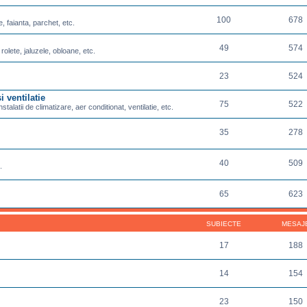
100
678
e, faianta, parchet, etc.
49
574
 rolete, jaluzele, obloane, etc.
23
524
i ventilatie
75
522
nstalatii de climatizare, aer conditionat, ventilatie, etc.
35
278
40
509
.
65
623
SUBIECTE
MESAJ
17
188
14
154
23
150