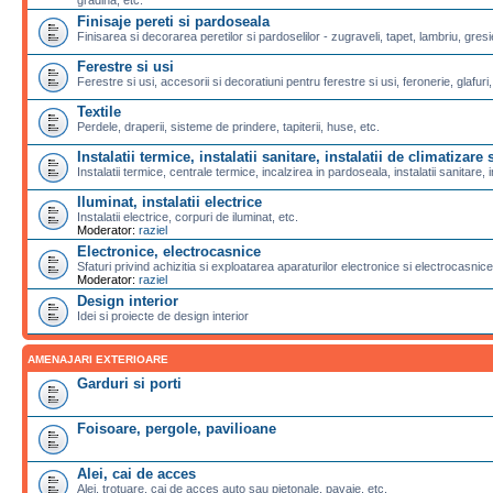
Finisaje pereti si pardoseala
Finisarea si decorarea peretilor si pardoselilor - zugraveli, tapet, lambriu, gresi
Ferestre si usi
Ferestre si usi, accesorii si decoratiuni pentru ferestre si usi, feronerie, glafuri,
Textile
Perdele, draperii, sisteme de prindere, tapiterii, huse, etc.
Instalatii termice, instalatii sanitare, instalatii de climatizare s
Instalatii termice, centrale termice, incalzirea in pardoseala, instalatii sanitare, i
Iluminat, instalatii electrice
Instalatii electrice, corpuri de iluminat, etc.
Moderator:
raziel
Electronice, electrocasnice
Sfaturi privind achizitia si exploatarea aparaturilor electronice si electrocasnice
Moderator:
raziel
Design interior
Idei si proiecte de design interior
AMENAJARI EXTERIOARE
Garduri si porti
Foisoare, pergole, pavilioane
Alei, cai de acces
Alei, trotuare, cai de acces auto sau pietonale, pavaje, etc.