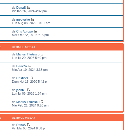
de
DanaS
Vin Ian 26, 2024 4:32 pm
de
medvalve
Lun Aug 08, 2022 10:51 am
de
Cris Apropo
Mar Oct 22, 2019 2:15 pm
E
ULTIMUL MESAJ
de
Marius Titulescu
Lun Iul 20, 2026 5:49 pm
de
DeniCri
Mie Apr 10, 2024 3:38 pm
de
Cristinelu
Dum Noi 15, 2020 5:42 pm
de
jackK1
Lun Iul 06, 2026 1:34 pm
de
Marius Titulescu
Mie Feb 21, 2024 9:26 am
E
ULTIMUL MESAJ
de
DanaS
Vin Mai 03, 2024 8:38 pm