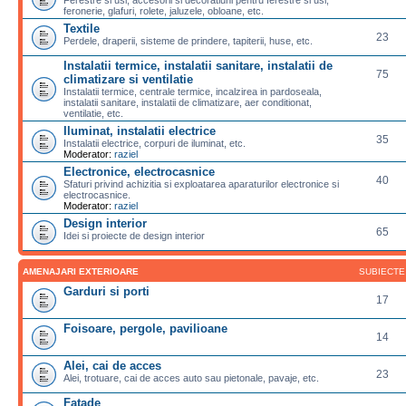
feronerie, glafuri, rolete, jaluzele, obloane, etc.
Textile
23
Perdele, draperii, sisteme de prindere, tapiterii, huse, etc.
Instalatii termice, instalatii sanitare, instalatii de
75
climatizare si ventilatie
Instalatii termice, centrale termice, incalzirea in pardoseala,
instalatii sanitare, instalatii de climatizare, aer conditionat,
ventilatie, etc.
Iluminat, instalatii electrice
35
Instalatii electrice, corpuri de iluminat, etc.
Moderator:
raziel
Electronice, electrocasnice
40
Sfaturi privind achizitia si exploatarea aparaturilor electronice si
electrocasnice.
Moderator:
raziel
Design interior
65
Idei si proiecte de design interior
AMENAJARI EXTERIOARE
SUBIECTE
Garduri si porti
17
Foisoare, pergole, pavilioane
14
Alei, cai de acces
23
Alei, trotuare, cai de acces auto sau pietonale, pavaje, etc.
Fatade