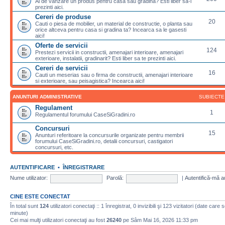
Ai de vanzare un produs pentru casa sau gradina? Esti liber sa-l
prezinti aici.
Cereri de produse
20
Cauti o piesa de mobilier, un material de constructie, o planta sau
orice altceva pentru casa si gradina ta? Incearca sa le gasesti
aici!
Oferte de servicii
124
Prestezi servicii in constructii, amenajari interioare, amenajari
exterioare, instalatii, gradinarit? Esti liber sa te prezinti aici.
Cereri de servicii
16
Cauti un meserias sau o firma de constructii, amenajari interioare
si exterioare, sau peisagistica? Incearca aici!
ANUNTURI ADMINISTRATIVE
SUBIECTE
Regulament
1
Regulamentul forumului CaseSiGradini.ro
Concursuri
15
Anunturi referitoare la concursurile organizate pentru membrii
forumului CaseSiGradini.ro, detalii concursuri, castigatori
concursuri, etc.
AUTENTIFICARE
•
ÎNREGISTRARE
Nume utilizator:
Parolă:
|
Autentifică-mă a
CINE ESTE CONECTAT
În total sunt
124
utilizatori conectaţi :: 1 înregistrat, 0 invizibili şi 123 vizitatori (date care 
minute)
Cei mai mulţi utilizatori conectaţi au fost
26240
pe Sâm Mai 16, 2026 11:33 pm