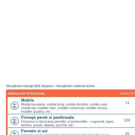
Vizualizare mesaje fără răspuns
•
Vizualizare subiecte active
AMENAJARI INTERIOARE
SUBIECTE
Mobila
74
Mobila bucatarie, mobila living, mobila dormitor, mobila copii,
mobila bar, mobilier baie, mobilier comercial, mobilier terasa,
mobilier gradina, etc.
Finisaje pereti si pardoseala
100
Finisarea si decorarea peretilor si pardoselilor - zugraveli, tapet,
lambriu, gresie, faianta, parchet, etc.
Ferestre si usi
49
Ferestre si usi, accesorii si decoratiuni pentru ferestre si usi,