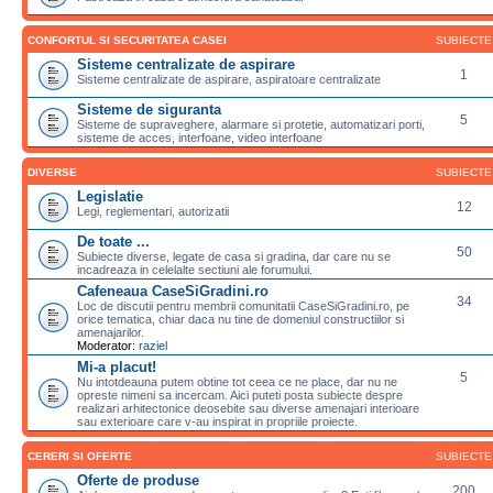
CONFORTUL SI SECURITATEA CASEI
SUBIECTE
Sisteme centralizate de aspirare
1
Sisteme centralizate de aspirare, aspiratoare centralizate
Sisteme de siguranta
5
Sisteme de supraveghere, alarmare si protetie, automatizari porti,
sisteme de acces, interfoane, video interfoane
DIVERSE
SUBIECTE
Legislatie
12
Legi, reglementari, autorizatii
De toate ...
50
Subiecte diverse, legate de casa si gradina, dar care nu se
incadreaza in celelalte sectiuni ale forumului.
Cafeneaua CaseSiGradini.ro
34
Loc de discutii pentru membrii comunitatii CaseSiGradini.ro, pe
orice tematica, chiar daca nu tine de domeniul constructiilor si
amenajarilor.
Moderator:
raziel
Mi-a placut!
5
Nu intotdeauna putem obtine tot ceea ce ne place, dar nu ne
opreste nimeni sa incercam. Aici puteti posta subiecte despre
realizari arhitectonice deosebite sau diverse amenajari interioare
sau exterioare care v-au inspirat in propriile proiecte.
CERERI SI OFERTE
SUBIECTE
Oferte de produse
200