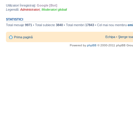
Utilizatori înregistraţi:
Google [Bot]
Legendă:
Administratori
,
Moderatori globali
STATISTICI
Total mesaje
9971
• Total subiecte
3840
• Total membri
17843
• Cel mai nou membru
emi
Echipa
•
Şterge toa
Prima pagină
Powered by
phpBB
© 2000-2011 phpBB Gro