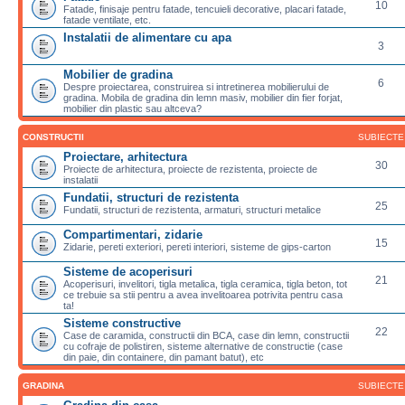
10
Fatade, finisaje pentru fatade, tencuieli decorative, placari fatade,
fatade ventilate, etc.
Instalatii de alimentare cu apa
3
Mobilier de gradina
6
Despre proiectarea, construirea si intretinerea mobilierului de
gradina. Mobila de gradina din lemn masiv, mobilier din fier forjat,
mobilier din plastic sau altceva?
CONSTRUCTII
SUBIECTE
Proiectare, arhitectura
30
Proiecte de arhitectura, proiecte de rezistenta, proiecte de
instalatii
Fundatii, structuri de rezistenta
25
Fundatii, structuri de rezistenta, armaturi, structuri metalice
Compartimentari, zidarie
15
Zidarie, pereti exteriori, pereti interiori, sisteme de gips-carton
Sisteme de acoperisuri
21
Acoperisuri, invelitori, tigla metalica, tigla ceramica, tigla beton, tot
ce trebuie sa stii pentru a avea invelitoarea potrivita pentru casa
ta!
Sisteme constructive
22
Case de caramida, constructii din BCA, case din lemn, constructii
cu cofraje de polistiren, sisteme alternative de constructie (case
din paie, din containere, din pamant batut), etc
GRADINA
SUBIECTE