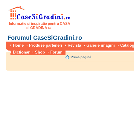
Informatie si inspiratie pentru CASA
si GRADINA ta!
Forumul CaseSiGradini.ro
Home
Produse parteneri
Revista
Galerie imagini
Catalog
Dictionar
Shop
Forum
Prima pagină