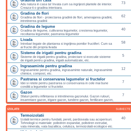
Gradina din casa
73
Adu natura in casa ta! Invata cum sa ingrijesti plantele de interior.
Creaza-ti o gradina interioara.
Gradina de flori
62
Gradina de flori - proiectarea gradinii de flori, amenajarea gradinii,
intretinerea gradinii
Gradina de legume
40
Gradina de legume, cultivarea legumelor, cresterea legumelor,
recoltarea legumelor, pastrarea legumelor
Livada
58
Intrebari legate de plantarea si ingrijirea pomilor fructiferi. Cum sa
ai fructe din propria livada
Sisteme de irigatii pentru gradina
5
Sisteme de irigatii pentru gradina, proiectare si executie sisteme
de irigatii pentru gradina, irigatii automatizate, etc.
Ingrasaminte pentru gradina
12
Ingrasaminte pentru gradina, ingrasaminte naturale, ingrasaminte
chimice, compost, etc.
Pastrarea si conservarea legumelor si fructelor
7
Idei si retete pentru pastrarea si conservarea in cele mai bune
conditii a legumelor si fructelor.
Gazon
7
Sfaturi pentru infiintarea si intretinerea gazonului. Gazon rulouri,
insamntare gazon, irigare gazon, tundere gazon, fertilizare gazon,
IZOLATII
SUBIECTE
Termoizolatii
40
Izolatii termice pentru fundatii, pereti, pardoseala sau acoperisuri.
Tehnologii si materiale: polistiren expandat, polistiren extrudat,
vata minerala, vata bazaltica, celuloza, termoizolatii ecologice etc.