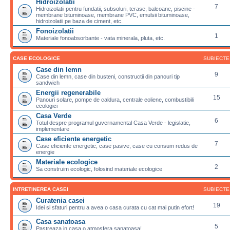
Hidroizolatii
7
Hidroizolatii pentru fundatii, subsoluri, terase, balcoane, piscine -
membrane bituminoase, membrane PVC, emulsii bituminoase,
hidroizolatii pe baza de ciment, etc.
Fonoizolatii
1
Materiale fonoabsorbante - vata minerala, pluta, etc.
CASE ECOLOGICE
SUBIECTE
Case din lemn
9
Case din lemn, case din busteni, constructii din panouri tip
sandwich
Energii regenerabile
15
Panouri solare, pompe de caldura, centrale eoliene, combustibili
ecologici
Casa Verde
6
Totul despre programul guvernamental Casa Verde - legislatie,
implementare
Case eficiente energetic
7
Case eficiente energetic, case pasive, case cu consum redus de
energie
Materiale ecologice
2
Sa construim ecologic, folosind materiale ecologice
INTRETINEREA CASEI
SUBIECTE
Curatenia casei
19
Idei si sfaturi pentru a avea o casa curata cu cat mai putin efort!
Casa sanatoasa
5
Pastreaza in casa o atmosfera sanatoasa!