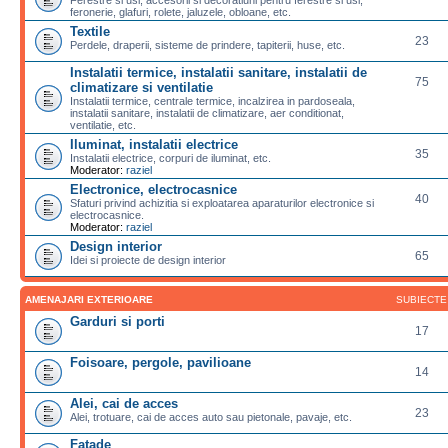
feronerie, glafuri, rolete, jaluzele, obloane, etc.
Textile
23
Perdele, draperii, sisteme de prindere, tapiterii, huse, etc.
Instalatii termice, instalatii sanitare, instalatii de
75
climatizare si ventilatie
Instalatii termice, centrale termice, incalzirea in pardoseala,
instalatii sanitare, instalatii de climatizare, aer conditionat,
ventilatie, etc.
Iluminat, instalatii electrice
35
Instalatii electrice, corpuri de iluminat, etc.
Moderator:
raziel
Electronice, electrocasnice
40
Sfaturi privind achizitia si exploatarea aparaturilor electronice si
electrocasnice.
Moderator:
raziel
Design interior
65
Idei si proiecte de design interior
AMENAJARI EXTERIOARE
SUBIECTE
Garduri si porti
17
Foisoare, pergole, pavilioane
14
Alei, cai de acces
23
Alei, trotuare, cai de acces auto sau pietonale, pavaje, etc.
Fatade