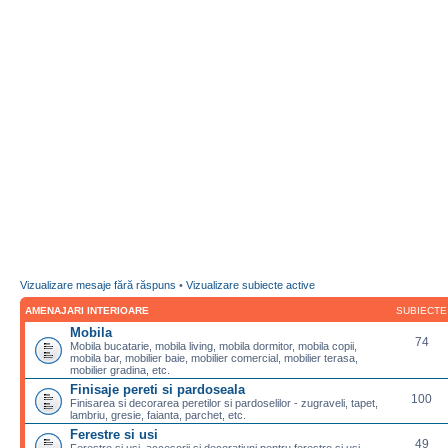
Vizualizare mesaje fără răspuns
•
Vizualizare subiecte active
AMENAJARI INTERIOARE
SUBIECTE
Mobila
74
Mobila bucatarie, mobila living, mobila dormitor, mobila copii,
mobila bar, mobilier baie, mobilier comercial, mobilier terasa,
mobilier gradina, etc.
Finisaje pereti si pardoseala
100
Finisarea si decorarea peretilor si pardoselilor - zugraveli, tapet,
lambriu, gresie, faianta, parchet, etc.
Ferestre si usi
49
Ferestre si usi, accesorii si decoratiuni pentru ferestre si usi,