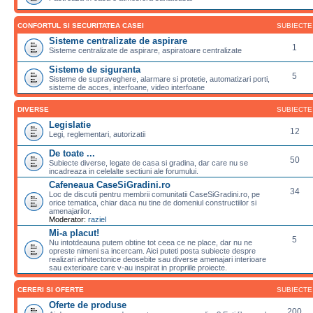
CONFORTUL SI SECURITATEA CASEI
SUBIECTE
Sisteme centralizate de aspirare
1
Sisteme centralizate de aspirare, aspiratoare centralizate
Sisteme de siguranta
5
Sisteme de supraveghere, alarmare si protetie, automatizari porti,
sisteme de acces, interfoane, video interfoane
DIVERSE
SUBIECTE
Legislatie
12
Legi, reglementari, autorizatii
De toate ...
50
Subiecte diverse, legate de casa si gradina, dar care nu se
incadreaza in celelalte sectiuni ale forumului.
Cafeneaua CaseSiGradini.ro
34
Loc de discutii pentru membrii comunitatii CaseSiGradini.ro, pe
orice tematica, chiar daca nu tine de domeniul constructiilor si
amenajarilor.
Moderator:
raziel
Mi-a placut!
5
Nu intotdeauna putem obtine tot ceea ce ne place, dar nu ne
opreste nimeni sa incercam. Aici puteti posta subiecte despre
realizari arhitectonice deosebite sau diverse amenajari interioare
sau exterioare care v-au inspirat in propriile proiecte.
CERERI SI OFERTE
SUBIECTE
Oferte de produse
200