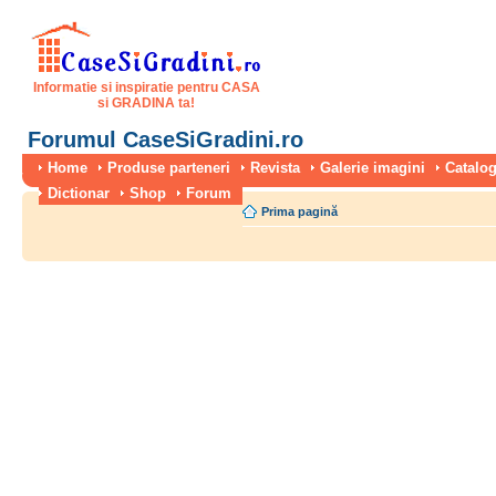
Informatie si inspiratie pentru CASA
si GRADINA ta!
Forumul CaseSiGradini.ro
Home
Produse parteneri
Revista
Galerie imagini
Catalog
Dictionar
Shop
Forum
Prima pagină