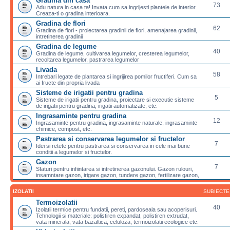
Gradina din casa
73
Adu natura in casa ta! Invata cum sa ingrijesti plantele de interior.
Creaza-ti o gradina interioara.
Gradina de flori
62
Gradina de flori - proiectarea gradinii de flori, amenajarea gradinii,
intretinerea gradinii
Gradina de legume
40
Gradina de legume, cultivarea legumelor, cresterea legumelor,
recoltarea legumelor, pastrarea legumelor
Livada
58
Intrebari legate de plantarea si ingrijirea pomilor fructiferi. Cum sa
ai fructe din propria livada
Sisteme de irigatii pentru gradina
5
Sisteme de irigatii pentru gradina, proiectare si executie sisteme
de irigatii pentru gradina, irigatii automatizate, etc.
Ingrasaminte pentru gradina
12
Ingrasaminte pentru gradina, ingrasaminte naturale, ingrasaminte
chimice, compost, etc.
Pastrarea si conservarea legumelor si fructelor
7
Idei si retete pentru pastrarea si conservarea in cele mai bune
conditii a legumelor si fructelor.
Gazon
7
Sfaturi pentru infiintarea si intretinerea gazonului. Gazon rulouri,
insamntare gazon, irigare gazon, tundere gazon, fertilizare gazon,
IZOLATII
SUBIECTE
Termoizolatii
40
Izolatii termice pentru fundatii, pereti, pardoseala sau acoperisuri.
Tehnologii si materiale: polistiren expandat, polistiren extrudat,
vata minerala, vata bazaltica, celuloza, termoizolatii ecologice etc.