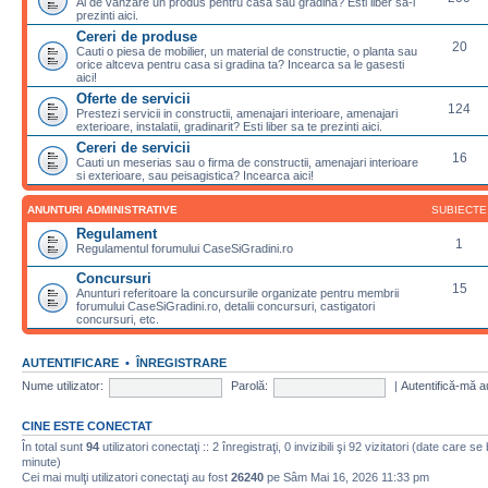
Ai de vanzare un produs pentru casa sau gradina? Esti liber sa-l
prezinti aici.
Cereri de produse
20
Cauti o piesa de mobilier, un material de constructie, o planta sau
orice altceva pentru casa si gradina ta? Incearca sa le gasesti
aici!
Oferte de servicii
124
Prestezi servicii in constructii, amenajari interioare, amenajari
exterioare, instalatii, gradinarit? Esti liber sa te prezinti aici.
Cereri de servicii
16
Cauti un meserias sau o firma de constructii, amenajari interioare
si exterioare, sau peisagistica? Incearca aici!
ANUNTURI ADMINISTRATIVE
SUBIECTE
Regulament
1
Regulamentul forumului CaseSiGradini.ro
Concursuri
15
Anunturi referitoare la concursurile organizate pentru membrii
forumului CaseSiGradini.ro, detalii concursuri, castigatori
concursuri, etc.
AUTENTIFICARE
•
ÎNREGISTRARE
Nume utilizator:
Parolă:
|
Autentifică-mă a
CINE ESTE CONECTAT
În total sunt
94
utilizatori conectaţi :: 2 înregistraţi, 0 invizibili şi 92 vizitatori (date care se
minute)
Cei mai mulţi utilizatori conectaţi au fost
26240
pe Sâm Mai 16, 2026 11:33 pm