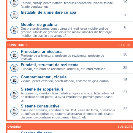
10
Fatade, finisaje pentru fatade, tencuieli decorative, placari fatade,
fatade ventilate, etc.
Instalatii de alimentare cu apa
3
Mobilier de gradina
6
Despre proiectarea, construirea si intretinerea mobilierului de
gradina. Mobila de gradina din lemn masiv, mobilier din fier forjat,
mobilier din plastic sau altceva?
CONSTRUCTII
SUBIECTE
Proiectare, arhitectura
30
Proiecte de arhitectura, proiecte de rezistenta, proiecte de
instalatii
Fundatii, structuri de rezistenta
25
Fundatii, structuri de rezistenta, armaturi, structuri metalice
Compartimentari, zidarie
15
Zidarie, pereti exteriori, pereti interiori, sisteme de gips-carton
Sisteme de acoperisuri
21
Acoperisuri, invelitori, tigla metalica, tigla ceramica, tigla beton, tot
ce trebuie sa stii pentru a avea invelitoarea potrivita pentru casa
ta!
Sisteme constructive
22
Case de caramida, constructii din BCA, case din lemn, constructii
cu cofraje de polistiren, sisteme alternative de constructie (case
din paie, din containere, din pamant batut), etc
GRADINA
SUBIECTE