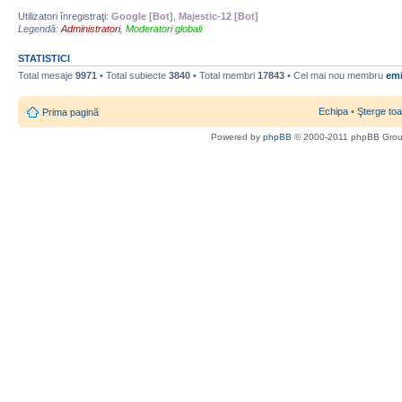
Utilizatori înregistraţi:
Google [Bot]
,
Majestic-12 [Bot]
Legendă:
Administratori
,
Moderatori globali
STATISTICI
Total mesaje
9971
• Total subiecte
3840
• Total membri
17843
• Cel mai nou membru
emi
Echipa
•
Şterge toa
Prima pagină
Powered by
phpBB
© 2000-2011 phpBB Gro