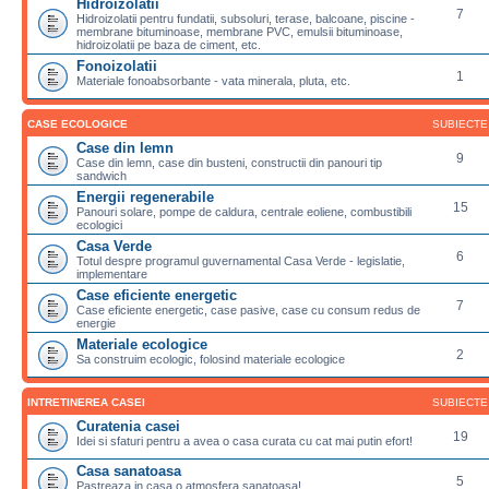
Hidroizolatii
7
Hidroizolatii pentru fundatii, subsoluri, terase, balcoane, piscine -
membrane bituminoase, membrane PVC, emulsii bituminoase,
hidroizolatii pe baza de ciment, etc.
Fonoizolatii
1
Materiale fonoabsorbante - vata minerala, pluta, etc.
CASE ECOLOGICE
SUBIECTE
Case din lemn
9
Case din lemn, case din busteni, constructii din panouri tip
sandwich
Energii regenerabile
15
Panouri solare, pompe de caldura, centrale eoliene, combustibili
ecologici
Casa Verde
6
Totul despre programul guvernamental Casa Verde - legislatie,
implementare
Case eficiente energetic
7
Case eficiente energetic, case pasive, case cu consum redus de
energie
Materiale ecologice
2
Sa construim ecologic, folosind materiale ecologice
INTRETINEREA CASEI
SUBIECTE
Curatenia casei
19
Idei si sfaturi pentru a avea o casa curata cu cat mai putin efort!
Casa sanatoasa
5
Pastreaza in casa o atmosfera sanatoasa!