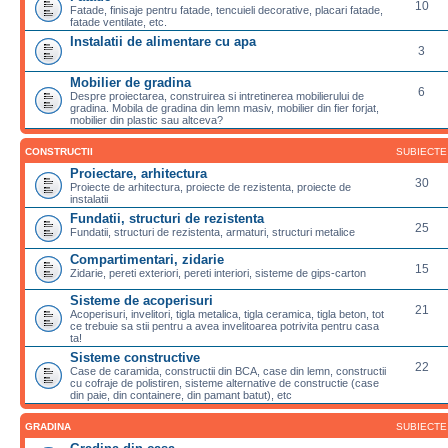
10
Fatade, finisaje pentru fatade, tencuieli decorative, placari fatade,
fatade ventilate, etc.
Instalatii de alimentare cu apa
3
Mobilier de gradina
6
Despre proiectarea, construirea si intretinerea mobilierului de
gradina. Mobila de gradina din lemn masiv, mobilier din fier forjat,
mobilier din plastic sau altceva?
CONSTRUCTII
SUBIECTE
Proiectare, arhitectura
30
Proiecte de arhitectura, proiecte de rezistenta, proiecte de
instalatii
Fundatii, structuri de rezistenta
25
Fundatii, structuri de rezistenta, armaturi, structuri metalice
Compartimentari, zidarie
15
Zidarie, pereti exteriori, pereti interiori, sisteme de gips-carton
Sisteme de acoperisuri
21
Acoperisuri, invelitori, tigla metalica, tigla ceramica, tigla beton, tot
ce trebuie sa stii pentru a avea invelitoarea potrivita pentru casa
ta!
Sisteme constructive
22
Case de caramida, constructii din BCA, case din lemn, constructii
cu cofraje de polistiren, sisteme alternative de constructie (case
din paie, din containere, din pamant batut), etc
GRADINA
SUBIECTE