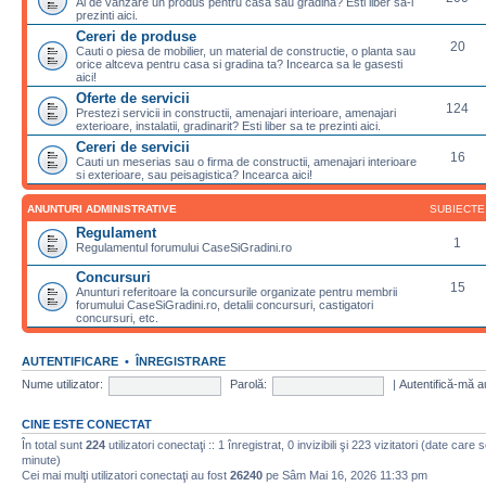
Ai de vanzare un produs pentru casa sau gradina? Esti liber sa-l
prezinti aici.
Cereri de produse
20
Cauti o piesa de mobilier, un material de constructie, o planta sau
orice altceva pentru casa si gradina ta? Incearca sa le gasesti
aici!
Oferte de servicii
124
Prestezi servicii in constructii, amenajari interioare, amenajari
exterioare, instalatii, gradinarit? Esti liber sa te prezinti aici.
Cereri de servicii
16
Cauti un meserias sau o firma de constructii, amenajari interioare
si exterioare, sau peisagistica? Incearca aici!
ANUNTURI ADMINISTRATIVE
SUBIECTE
Regulament
1
Regulamentul forumului CaseSiGradini.ro
Concursuri
15
Anunturi referitoare la concursurile organizate pentru membrii
forumului CaseSiGradini.ro, detalii concursuri, castigatori
concursuri, etc.
AUTENTIFICARE
•
ÎNREGISTRARE
Nume utilizator:
Parolă:
|
Autentifică-mă a
CINE ESTE CONECTAT
În total sunt
224
utilizatori conectaţi :: 1 înregistrat, 0 invizibili şi 223 vizitatori (date care 
minute)
Cei mai mulţi utilizatori conectaţi au fost
26240
pe Sâm Mai 16, 2026 11:33 pm