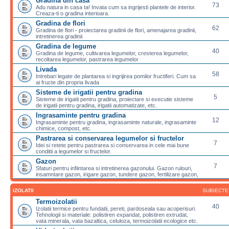
Gradina din casa
73
Adu natura in casa ta! Invata cum sa ingrijesti plantele de interior.
Creaza-ti o gradina interioara.
Gradina de flori
62
Gradina de flori - proiectarea gradinii de flori, amenajarea gradinii,
intretinerea gradinii
Gradina de legume
40
Gradina de legume, cultivarea legumelor, cresterea legumelor,
recoltarea legumelor, pastrarea legumelor
Livada
58
Intrebari legate de plantarea si ingrijirea pomilor fructiferi. Cum sa
ai fructe din propria livada
Sisteme de irigatii pentru gradina
5
Sisteme de irigatii pentru gradina, proiectare si executie sisteme
de irigatii pentru gradina, irigatii automatizate, etc.
Ingrasaminte pentru gradina
12
Ingrasaminte pentru gradina, ingrasaminte naturale, ingrasaminte
chimice, compost, etc.
Pastrarea si conservarea legumelor si fructelor
7
Idei si retete pentru pastrarea si conservarea in cele mai bune
conditii a legumelor si fructelor.
Gazon
7
Sfaturi pentru infiintarea si intretinerea gazonului. Gazon rulouri,
insamntare gazon, irigare gazon, tundere gazon, fertilizare gazon,
IZOLATII
SUBIECTE
Termoizolatii
40
Izolatii termice pentru fundatii, pereti, pardoseala sau acoperisuri.
Tehnologii si materiale: polistiren expandat, polistiren extrudat,
vata minerala, vata bazaltica, celuloza, termoizolatii ecologice etc.