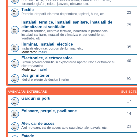
feronerie, glafuri, rolete, jaluzele, obloane, etc.
Textile
23
Perdele, draperii, sisteme de prindere, tapiterii, huse, etc.
Instalatii termice, instalatii sanitare, instalatii de
75
climatizare si ventilatie
Instalatii termice, centrale termice, incalzirea in pardoseala,
instalatii sanitare, instalatii de climatizare, aer conditionat,
ventilatie, etc.
Iluminat, instalatii electrice
35
Instalatii electrice, corpuri de iluminat, etc.
Moderator:
raziel
Electronice, electrocasnice
40
Sfaturi privind achizitia si exploatarea aparaturilor electronice si
electrocasnice.
Moderator:
raziel
Design interior
65
Idei si proiecte de design interior
AMENAJARI EXTERIOARE
SUBIECTE
Garduri si porti
17
Foisoare, pergole, pavilioane
14
Alei, cai de acces
23
Alei, trotuare, cai de acces auto sau pietonale, pavaje, etc.
Fatade