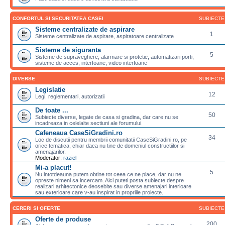
CONFORTUL SI SECURITATEA CASEI
SUBIECTE
Sisteme centralizate de aspirare
1
Sisteme centralizate de aspirare, aspiratoare centralizate
Sisteme de siguranta
5
Sisteme de supraveghere, alarmare si protetie, automatizari porti,
sisteme de acces, interfoane, video interfoane
DIVERSE
SUBIECTE
Legislatie
12
Legi, reglementari, autorizatii
De toate ...
50
Subiecte diverse, legate de casa si gradina, dar care nu se
incadreaza in celelalte sectiuni ale forumului.
Cafeneaua CaseSiGradini.ro
34
Loc de discutii pentru membrii comunitatii CaseSiGradini.ro, pe
orice tematica, chiar daca nu tine de domeniul constructiilor si
amenajarilor.
Moderator:
raziel
Mi-a placut!
5
Nu intotdeauna putem obtine tot ceea ce ne place, dar nu ne
opreste nimeni sa incercam. Aici puteti posta subiecte despre
realizari arhitectonice deosebite sau diverse amenajari interioare
sau exterioare care v-au inspirat in propriile proiecte.
CERERI SI OFERTE
SUBIECTE
Oferte de produse
200