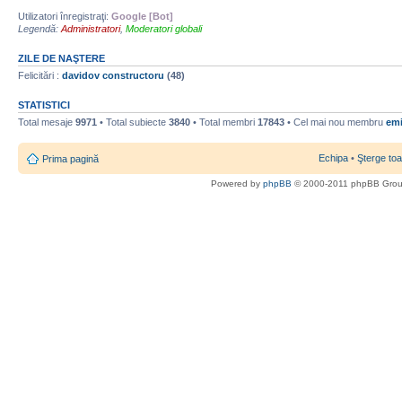
Utilizatori înregistraţi:
Google [Bot]
Legendă:
Administratori
,
Moderatori globali
ZILE DE NAŞTERE
Felicitări :
davidov constructoru
(48)
STATISTICI
Total mesaje
9971
• Total subiecte
3840
• Total membri
17843
• Cel mai nou membru
emi
Echipa
•
Şterge toa
Prima pagină
Powered by
phpBB
© 2000-2011 phpBB Gro