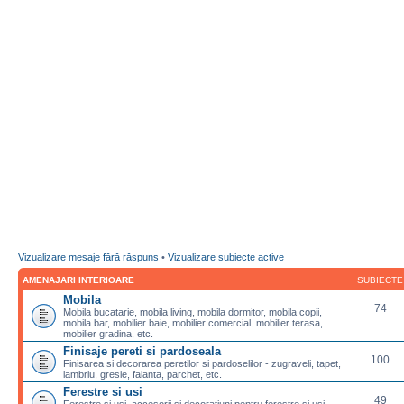
Vizualizare mesaje fără răspuns
•
Vizualizare subiecte active
AMENAJARI INTERIOARE
SUBIECTE
Mobila
74
Mobila bucatarie, mobila living, mobila dormitor, mobila copii,
mobila bar, mobilier baie, mobilier comercial, mobilier terasa,
mobilier gradina, etc.
Finisaje pereti si pardoseala
100
Finisarea si decorarea peretilor si pardoselilor - zugraveli, tapet,
lambriu, gresie, faianta, parchet, etc.
Ferestre si usi
49
Ferestre si usi, accesorii si decoratiuni pentru ferestre si usi,