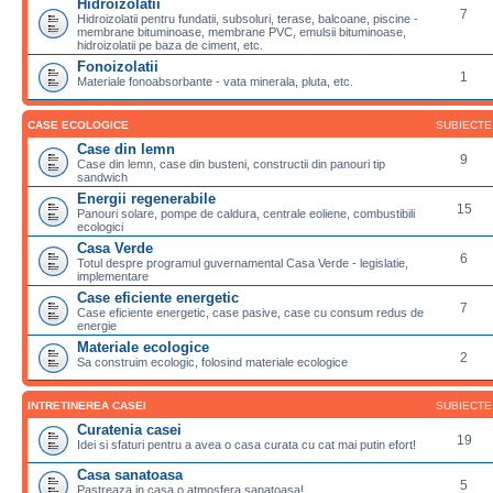
Hidroizolatii
7
Hidroizolatii pentru fundatii, subsoluri, terase, balcoane, piscine -
membrane bituminoase, membrane PVC, emulsii bituminoase,
hidroizolatii pe baza de ciment, etc.
Fonoizolatii
1
Materiale fonoabsorbante - vata minerala, pluta, etc.
CASE ECOLOGICE
SUBIECTE
Case din lemn
9
Case din lemn, case din busteni, constructii din panouri tip
sandwich
Energii regenerabile
15
Panouri solare, pompe de caldura, centrale eoliene, combustibili
ecologici
Casa Verde
6
Totul despre programul guvernamental Casa Verde - legislatie,
implementare
Case eficiente energetic
7
Case eficiente energetic, case pasive, case cu consum redus de
energie
Materiale ecologice
2
Sa construim ecologic, folosind materiale ecologice
INTRETINEREA CASEI
SUBIECTE
Curatenia casei
19
Idei si sfaturi pentru a avea o casa curata cu cat mai putin efort!
Casa sanatoasa
5
Pastreaza in casa o atmosfera sanatoasa!