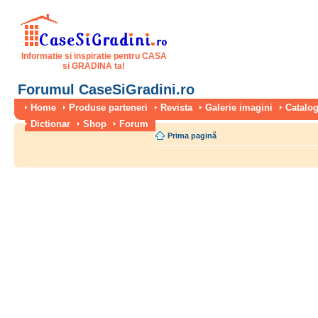
Informatie si inspiratie pentru CASA
si GRADINA ta!
Forumul CaseSiGradini.ro
Home
Produse parteneri
Revista
Galerie imagini
Catalog
Dictionar
Shop
Forum
Prima pagină