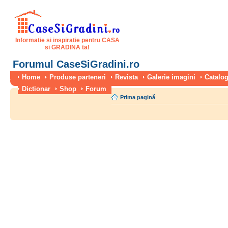
Informatie si inspiratie pentru CASA
si GRADINA ta!
Forumul CaseSiGradini.ro
Home
Produse parteneri
Revista
Galerie imagini
Catalog
Dictionar
Shop
Forum
Prima pagină