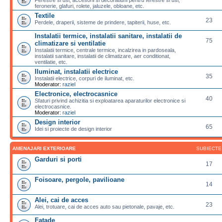
feronerie, glafuri, rolete, jaluzele, obloane, etc.
Textile
23
Perdele, draperii, sisteme de prindere, tapiterii, huse, etc.
Instalatii termice, instalatii sanitare, instalatii de
75
climatizare si ventilatie
Instalatii termice, centrale termice, incalzirea in pardoseala,
instalatii sanitare, instalatii de climatizare, aer conditionat,
ventilatie, etc.
Iluminat, instalatii electrice
35
Instalatii electrice, corpuri de iluminat, etc.
Moderator:
raziel
Electronice, electrocasnice
40
Sfaturi privind achizitia si exploatarea aparaturilor electronice si
electrocasnice.
Moderator:
raziel
Design interior
65
Idei si proiecte de design interior
AMENAJARI EXTERIOARE
SUBIECTE
Garduri si porti
17
Foisoare, pergole, pavilioane
14
Alei, cai de acces
23
Alei, trotuare, cai de acces auto sau pietonale, pavaje, etc.
Fatade