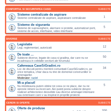
CONFORTUL SI SECURITATEA CASEI
SUBIECTE
Sisteme centralizate de aspirare
1
Sisteme centralizate de aspirare, aspiratoare centralizate
Sisteme de siguranta
5
Sisteme de supraveghere, alarmare si protetie, automatizari porti,
sisteme de acces, interfoane, video interfoane
DIVERSE
SUBIECTE
Legislatie
12
Legi, reglementari, autorizatii
De toate ...
50
Subiecte diverse, legate de casa si gradina, dar care nu se
incadreaza in celelalte sectiuni ale forumului.
Cafeneaua CaseSiGradini.ro
34
Loc de discutii pentru membrii comunitatii CaseSiGradini.ro, pe
orice tematica, chiar daca nu tine de domeniul constructiilor si
amenajarilor.
Moderator:
raziel
Mi-a placut!
5
Nu intotdeauna putem obtine tot ceea ce ne place, dar nu ne
opreste nimeni sa incercam. Aici puteti posta subiecte despre
realizari arhitectonice deosebite sau diverse amenajari interioare
sau exterioare care v-au inspirat in propriile proiecte.
CERERI SI OFERTE
SUBIECTE
Oferte de produse
200