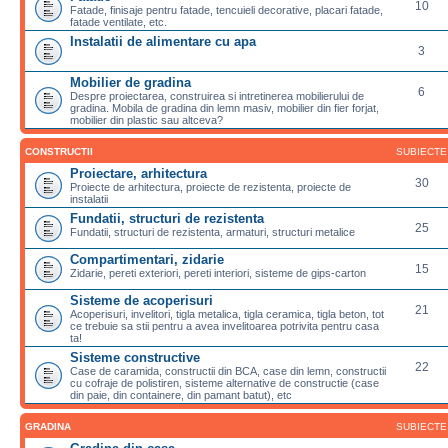
10
Fatade, finisaje pentru fatade, tencuieli decorative, placari fatade,
fatade ventilate, etc.
Instalatii de alimentare cu apa
3
Mobilier de gradina
6
Despre proiectarea, construirea si intretinerea mobilierului de
gradina. Mobila de gradina din lemn masiv, mobilier din fier forjat,
mobilier din plastic sau altceva?
CONSTRUCTII
SUBIECTE
Proiectare, arhitectura
30
Proiecte de arhitectura, proiecte de rezistenta, proiecte de
instalatii
Fundatii, structuri de rezistenta
25
Fundatii, structuri de rezistenta, armaturi, structuri metalice
Compartimentari, zidarie
15
Zidarie, pereti exteriori, pereti interiori, sisteme de gips-carton
Sisteme de acoperisuri
21
Acoperisuri, invelitori, tigla metalica, tigla ceramica, tigla beton, tot
ce trebuie sa stii pentru a avea invelitoarea potrivita pentru casa
ta!
Sisteme constructive
22
Case de caramida, constructii din BCA, case din lemn, constructii
cu cofraje de polistiren, sisteme alternative de constructie (case
din paie, din containere, din pamant batut), etc
GRADINA
SUBIECTE