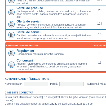
Ai de vanzare un produs pentru casa sau gradina? Esti liber sa-l
prezinti aici.
Cereri de produse
20
Cauti o piesa de mobilier, un material de constructie, o planta sau
orice altceva pentru casa si gradina ta? Incearca sa le gasesti
aici!
Oferte de servicii
124
Prestezi servicii in constructii, amenajari interioare, amenajari
exterioare, instalatii, gradinarit? Esti liber sa te prezinti aici.
Cereri de servicii
16
Cauti un meserias sau o firma de constructii, amenajari interioare
si exterioare, sau peisagistica? Incearca aici!
ANUNTURI ADMINISTRATIVE
SUBIECTE
Regulament
1
Regulamentul forumului CaseSiGradini.ro
Concursuri
15
Anunturi referitoare la concursurile organizate pentru membrii
forumului CaseSiGradini.ro, detalii concursuri, castigatori
concursuri, etc.
AUTENTIFICARE
•
ÎNREGISTRARE
Nume utilizator:
Parolă:
|
Autentifică-mă a
CINE ESTE CONECTAT
În total sunt
58
utilizatori conectaţi :: 1 înregistrat, 0 invizibili şi 57 vizitatori (date care se
minute)
Cei mai mulţi utilizatori conectaţi au fost
26240
pe Sâm Mai 16, 2026 11:33 pm