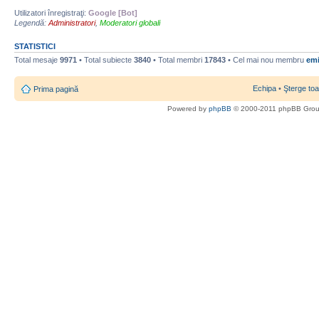
Utilizatori înregistraţi:
Google [Bot]
Legendă:
Administratori
,
Moderatori globali
STATISTICI
Total mesaje
9971
• Total subiecte
3840
• Total membri
17843
• Cel mai nou membru
emi
Echipa
•
Şterge toa
Prima pagină
Powered by
phpBB
© 2000-2011 phpBB Gro