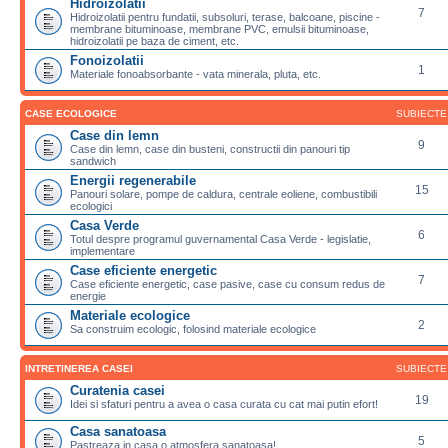
Hidroizolatii
7
Hidroizolatii pentru fundatii, subsoluri, terase, balcoane, piscine -
membrane bituminoase, membrane PVC, emulsii bituminoase,
hidroizolatii pe baza de ciment, etc.
Fonoizolatii
1
Materiale fonoabsorbante - vata minerala, pluta, etc.
CASE ECOLOGICE
SUBIECTE
Case din lemn
9
Case din lemn, case din busteni, constructii din panouri tip
sandwich
Energii regenerabile
15
Panouri solare, pompe de caldura, centrale eoliene, combustibili
ecologici
Casa Verde
6
Totul despre programul guvernamental Casa Verde - legislatie,
implementare
Case eficiente energetic
7
Case eficiente energetic, case pasive, case cu consum redus de
energie
Materiale ecologice
2
Sa construim ecologic, folosind materiale ecologice
INTRETINEREA CASEI
SUBIECTE
Curatenia casei
19
Idei si sfaturi pentru a avea o casa curata cu cat mai putin efort!
Casa sanatoasa
5
Pastreaza in casa o atmosfera sanatoasa!