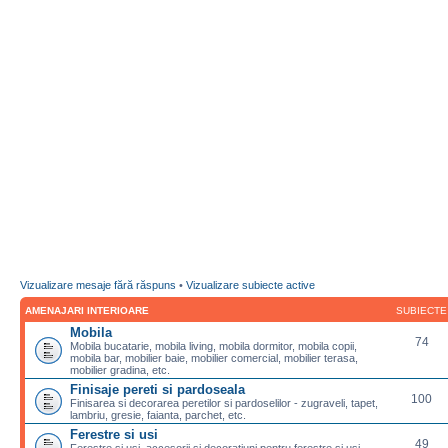
Vizualizare mesaje fără răspuns
•
Vizualizare subiecte active
AMENAJARI INTERIOARE
SUBIECTE
Mobila
74
Mobila bucatarie, mobila living, mobila dormitor, mobila copii,
mobila bar, mobilier baie, mobilier comercial, mobilier terasa,
mobilier gradina, etc.
Finisaje pereti si pardoseala
100
Finisarea si decorarea peretilor si pardoselilor - zugraveli, tapet,
lambriu, gresie, faianta, parchet, etc.
Ferestre si usi
49
Ferestre si usi, accesorii si decoratiuni pentru ferestre si usi,