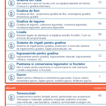
Gradina din casa
73
Adu natura in casa ta! Invata cum sa ingrijesti plantele de interior.
Creaza-ti o gradina interioara.
Gradina de flori
62
Gradina de flori - proiectarea gradinii de flori, amenajarea gradinii,
intretinerea gradinii
Gradina de legume
40
Gradina de legume, cultivarea legumelor, cresterea legumelor,
recoltarea legumelor, pastrarea legumelor
Livada
58
Intrebari legate de plantarea si ingrijirea pomilor fructiferi. Cum sa
ai fructe din propria livada
Sisteme de irigatii pentru gradina
5
Sisteme de irigatii pentru gradina, proiectare si executie sisteme
de irigatii pentru gradina, irigatii automatizate, etc.
Ingrasaminte pentru gradina
12
Ingrasaminte pentru gradina, ingrasaminte naturale, ingrasaminte
chimice, compost, etc.
Pastrarea si conservarea legumelor si fructelor
7
Idei si retete pentru pastrarea si conservarea in cele mai bune
conditii a legumelor si fructelor.
Gazon
7
Sfaturi pentru infiintarea si intretinerea gazonului. Gazon rulouri,
insamntare gazon, irigare gazon, tundere gazon, fertilizare gazon,
IZOLATII
SUBIECTE
Termoizolatii
40
Izolatii termice pentru fundatii, pereti, pardoseala sau acoperisuri.
Tehnologii si materiale: polistiren expandat, polistiren extrudat,
vata minerala, vata bazaltica, celuloza, termoizolatii ecologice etc.