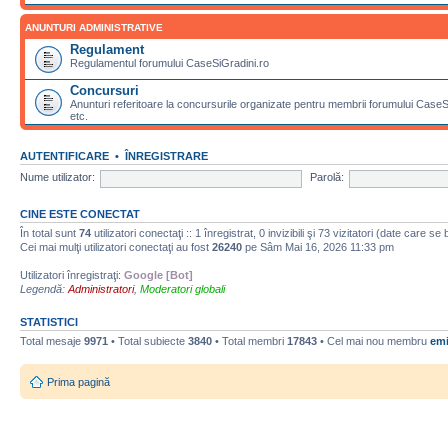
ANUNTURI ADMINISTRATIVE
Regulament
Regulamentul forumului CaseSiGradini.ro
Concursuri
Anunturi referitoare la concursurile organizate pentru membrii forumului CaseSiG
etc.
AUTENTIFICARE
•
ÎNREGISTRARE
Nume utilizator:
Parolă:
CINE ESTE CONECTAT
În total sunt
74
utilizatori conectaţi :: 1 înregistrat, 0 invizibili şi 73 vizitatori (date care se
Cei mai mulţi utilizatori conectaţi au fost
26240
pe Sâm Mai 16, 2026 11:33 pm
Utilizatori înregistraţi:
Google [Bot]
Legendă:
Administratori
,
Moderatori globali
STATISTICI
Total mesaje
9971
• Total subiecte
3840
• Total membri
17843
• Cel mai nou membru
emi
Prima pagină