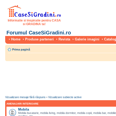
Informatie si inspiratie pentru CASA
si GRADINA ta!
Forumul CaseSiGradini.ro
Home
Produse parteneri
Revista
Galerie imagini
Catalog
Prima pagină
Vizualizare mesaje fără răspuns
•
Vizualizare subiecte active
AMENAJARI INTERIOARE
Mobila
Mobila bucatarie, mobila living, mobila dormitor, mobila copii, mobila bar, mobilie
gradina, etc.