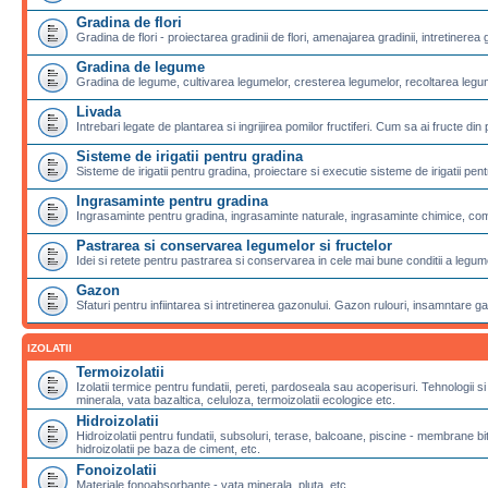
Gradina de flori
Gradina de flori - proiectarea gradinii de flori, amenajarea gradinii, intretinerea g
Gradina de legume
Gradina de legume, cultivarea legumelor, cresterea legumelor, recoltarea legu
Livada
Intrebari legate de plantarea si ingrijirea pomilor fructiferi. Cum sa ai fructe din 
Sisteme de irigatii pentru gradina
Sisteme de irigatii pentru gradina, proiectare si executie sisteme de irigatii pentr
Ingrasaminte pentru gradina
Ingrasaminte pentru gradina, ingrasaminte naturale, ingrasaminte chimice, com
Pastrarea si conservarea legumelor si fructelor
Idei si retete pentru pastrarea si conservarea in cele mai bune conditii a legumel
Gazon
Sfaturi pentru infiintarea si intretinerea gazonului. Gazon rulouri, insamntare g
IZOLATII
Termoizolatii
Izolatii termice pentru fundatii, pereti, pardoseala sau acoperisuri. Tehnologii si
minerala, vata bazaltica, celuloza, termoizolatii ecologice etc.
Hidroizolatii
Hidroizolatii pentru fundatii, subsoluri, terase, balcoane, piscine - membran
hidroizolatii pe baza de ciment, etc.
Fonoizolatii
Materiale fonoabsorbante - vata minerala, pluta, etc.