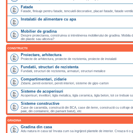
Fatade
Fatade, finisaje pentru fatade, tencuieli decorative, placari fatade, fatade ventila
Instalatii de alimentare cu apa
Mobilier de gradina
Despre proiectarea, construirea si intretinerea mobilierului de gradina. Mobila de
din plastic sau altceva?
CONSTRUCTII
Proiectare, arhitectura
Proiecte de arhitectura, proiecte de rezistenta, proiecte de instalatii
Fundatii, structuri de rezistenta
Fundatii, structuri de rezistenta, armaturi, structuri metalice
Compartimentari, zidarie
Zidarie, pereti exteriori, pereti interiori, sisteme de gips-carton
Sisteme de acoperisuri
Acoperisuri, invelitori, tigla metalica, tigla ceramica, tigla beton, tot ce trebuie 
Sisteme constructive
Case de caramida, constructii din BCA, case din lemn, constructii cu cofraje de
paie, din containere, din pamant batut), etc
GRADINA
Gradina din casa
Adu natura in casa ta! Invata cum sa ingrijesti plantele de interior. Creaza-ti o 