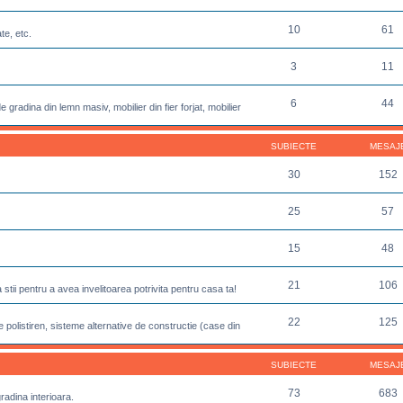
10
61
te, etc.
3
11
6
44
 gradina din lemn masiv, mobilier din fier forjat, mobilier
SUBIECTE
MESAJ
30
152
25
57
15
48
21
106
sa stii pentru a avea invelitoarea potrivita pentru casa ta!
22
125
 polistiren, sisteme alternative de constructie (case din
SUBIECTE
MESAJ
73
683
gradina interioara.