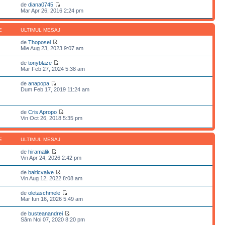
de
diana0745
Mar Apr 26, 2016 2:24 pm
E
ULTIMUL MESAJ
de
Thoposel
Mie Aug 23, 2023 9:07 am
de
tonyblaze
Mar Feb 27, 2024 5:38 am
de
anapopa
Dum Feb 17, 2019 11:24 am
de
Cris Apropo
Vin Oct 26, 2018 5:35 pm
E
ULTIMUL MESAJ
de
hiramalik
Vin Apr 24, 2026 2:42 pm
de
balticvalve
Vin Aug 12, 2022 8:08 am
de
oletaschmele
Mar Iun 16, 2026 5:49 am
de
busteanandrei
Sâm Noi 07, 2020 8:20 pm