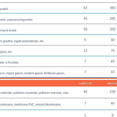
62
483
radinii
40
285
melor, pastrarea legumelor
58
359
propria livada
5
30
u gradina, irigatii automatizate, etc.
12
76
post, etc.
7
43
or si fructelor.
7
18
azon, irigare gazon, tundere gazon, fertilizare gazon,
SUBIECTE
MESAJ
40
238
 materiale: polistiren expandat, polistiren extrudat, vata
7
40
e bituminoase, membrane PVC, emulsii bituminoase,
1
9