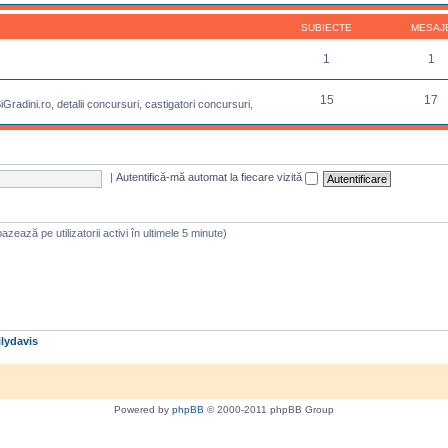
SUBIECTE
MESAJ
1
1
15
17
radini.ro, detalii concursuri, castigatori concursuri,
|
Autentifică-mă automat la fiecare vizită
 bazează pe utilizatorii activi în ultimele 5 minute)
lydavis
Powered by
phpBB
© 2000-2011 phpBB Group