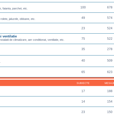
100
678
e, faianta, parchet, etc.
49
574
 rolete, jaluzele, obloane, etc.
23
524
i ventilatie
75
522
nstalatii de climatizare, aer conditionat, ventilatie, etc.
35
278
40
509
.
65
623
SUBIECTE
MESAJ
17
188
14
154
23
150