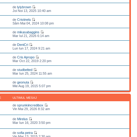
de
lylybrown
Joi Noi 13, 2025 10:40 am
de
Cristinelu
Sâm Mai 04, 2024 10:08 pm
de
mikasabaggins
Mar Iul 21, 2026 6:14 am
de
DeniCri
Lun Iun 17, 2024 9:21 am
de
Cris Apropo
Mar Oct 22, 2019 2:20 pm
de
studbelted
Mar Iun 25, 2024 11:55 am
de
geonuta
Mie Aug 19, 2015 5:07 pm
E
ULTIMUL MESAJ
de
sprunkiincredibox
Vin Mai 29, 2026 8:32 am
de
Mirelus
Mar Iun 16, 2020 3:50 pm
de
sofia petra
Vin Mar 13, 2015 2:30 am