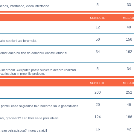
5
33
acces, interfoane, video interfoane
SUBIECTE
MESAJ
12
40
50
156
lte sectiuni ale forumului.
34
162
chiar daca nu tine de domeniul constructiilor si
5
34
incercam. Aici puteti posta subiecte despre realizari
u inspirat in propriile proiecte.
SUBIECTE
MESAJ
200
252
20
46
 pentru casa si gradina ta? Incearca sa le gasesti aici!
124
186
ii, gradinarit? Esti liber sa te prezinti aici.
16
42
, sau peisagistica? Incearca aici!