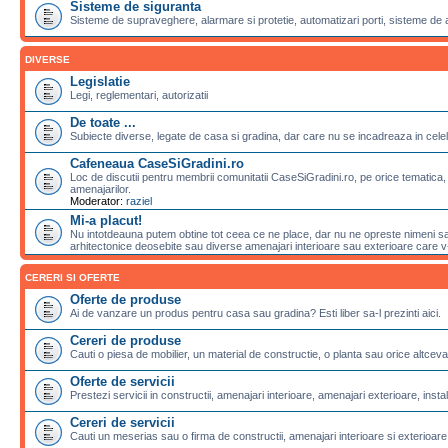
Sisteme de siguranta
Sisteme de supraveghere, alarmare si protetie, automatizari porti, sisteme de 
DIVERSE
Legislatie
Legi, reglementari, autorizatii
De toate ...
Subiecte diverse, legate de casa si gradina, dar care nu se incadreaza in celela
Cafeneaua CaseSiGradini.ro
Loc de discutii pentru membrii comunitatii CaseSiGradini.ro, pe orice tematica, 
amenajarilor.
Moderator:
raziel
Mi-a placut!
Nu intotdeauna putem obtine tot ceea ce ne place, dar nu ne opreste nimeni sa 
arhitectonice deosebite sau diverse amenajari interioare sau exterioare care v-a
CERERI SI OFERTE
Oferte de produse
Ai de vanzare un produs pentru casa sau gradina? Esti liber sa-l prezinti aici.
Cereri de produse
Cauti o piesa de mobilier, un material de constructie, o planta sau orice altceva
Oferte de servicii
Prestezi servicii in constructii, amenajari interioare, amenajari exterioare, instalat
Cereri de servicii
Cauti un meserias sau o firma de constructii, amenajari interioare si exterioare