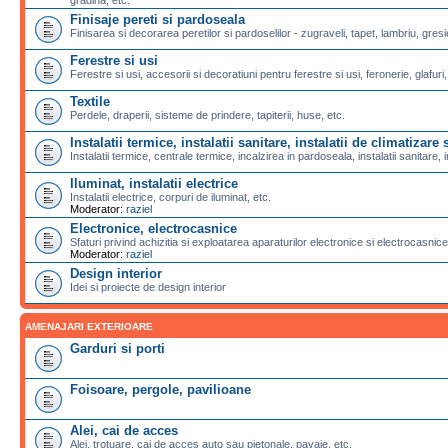
Finisaje pereti si pardoseala
Finisarea si decorarea peretilor si pardoselilor - zugraveli, tapet, lambriu, gresi
Ferestre si usi
Ferestre si usi, accesorii si decoratiuni pentru ferestre si usi, feronerie, glafuri,
Textile
Perdele, draperii, sisteme de prindere, tapiterii, huse, etc.
Instalatii termice, instalatii sanitare, instalatii de climatizare s
Instalatii termice, centrale termice, incalzirea in pardoseala, instalatii sanitare, i
Iluminat, instalatii electrice
Instalatii electrice, corpuri de iluminat, etc.
Moderator:
raziel
Electronice, electrocasnice
Sfaturi privind achizitia si exploatarea aparaturilor electronice si electrocasnice
Moderator:
raziel
Design interior
Idei si proiecte de design interior
AMENAJARI EXTERIOARE
Garduri si porti
Foisoare, pergole, pavilioane
Alei, cai de acces
Alei, trotuare, cai de acces auto sau pietonale, pavaje, etc.