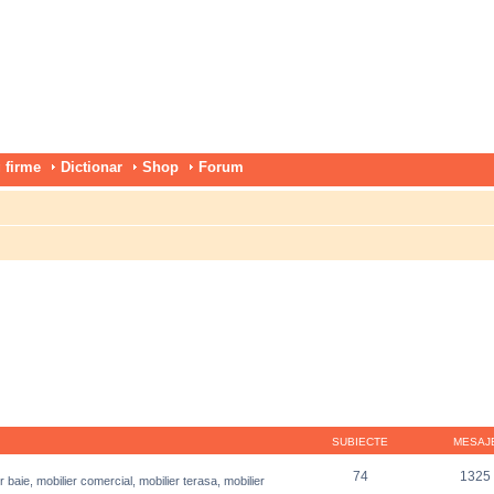
 firme
Dictionar
Shop
Forum
SUBIECTE
MESAJ
74
1325
r baie, mobilier comercial, mobilier terasa, mobilier