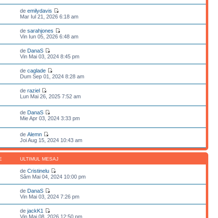
de
emilydavis
Mar Iul 21, 2026 6:18 am
de
sarahjones
Vin Iun 05, 2026 6:48 am
de
DanaS
Vin Mai 03, 2024 8:45 pm
de
caglade
Dum Sep 01, 2024 8:28 am
de
raziel
Lun Mai 26, 2025 7:52 am
de
DanaS
Mie Apr 03, 2024 3:33 pm
de
Alemn
Joi Aug 15, 2024 10:43 am
E
ULTIMUL MESAJ
de
Cristinelu
Sâm Mai 04, 2024 10:00 pm
de
DanaS
Vin Mai 03, 2024 7:26 pm
de
jackK1
Vin Mai 08, 2026 12:50 pm