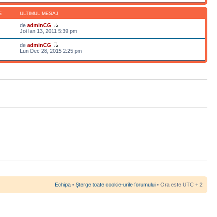
E
ULTIMUL MESAJ
de
adminCG
Joi Ian 13, 2011 5:39 pm
de
adminCG
Lun Dec 28, 2015 2:25 pm
Echipa
•
Şterge toate cookie-urile forumului
• Ora este UTC + 2