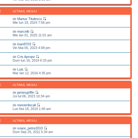
E
ULTIMUL MESAJ
de
Marius Titulescu
Mie Iun 19, 2024 7:56 pm
de
marcelb
Mie Ian 01, 2025 11:01 am
de
Ioan8703
Vin Mai 05, 2023 4:08 pm
de
Cris Apropo
Dum Iun 16, 2019 6:33 pm
de
Luis
Mar Ian 12, 2016 4:35 pm
E
ULTIMUL MESAJ
de
jamesgriffin
Joi Iul 06, 2023 10:34 am
de
mesterilocali
Lun Noi 18, 2019 1:40 am
E
ULTIMUL MESAJ
de
soare_petre2010
Dum Sep 25, 2011 5:34 am