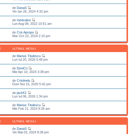
de
DanaS
Vin Ian 26, 2024 4:32 pm
de
medvalve
Lun Aug 08, 2022 10:51 am
de
Cris Apropo
Mar Oct 22, 2019 2:15 pm
E
ULTIMUL MESAJ
de
Marius Titulescu
Lun Iul 20, 2026 5:49 pm
de
DeniCri
Mie Apr 10, 2024 3:38 pm
de
Cristinelu
Dum Noi 15, 2020 5:42 pm
de
jackK1
Lun Iul 06, 2026 1:34 pm
de
Marius Titulescu
Mie Feb 21, 2024 9:26 am
E
ULTIMUL MESAJ
de
DanaS
Vin Mai 03, 2024 8:38 pm