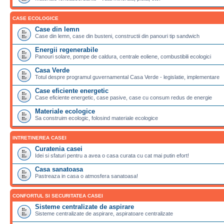
CASE ECOLOGICE
Case din lemn
Case din lemn, case din busteni, constructii din panouri tip sandwich
Energii regenerabile
Panouri solare, pompe de caldura, centrale eoliene, combustibili ecologici
Casa Verde
Totul despre programul guvernamental Casa Verde - legislatie, implementare
Case eficiente energetic
Case eficiente energetic, case pasive, case cu consum redus de energie
Materiale ecologice
Sa construim ecologic, folosind materiale ecologice
INTRETINEREA CASEI
Curatenia casei
Idei si sfaturi pentru a avea o casa curata cu cat mai putin efort!
Casa sanatoasa
Pastreaza in casa o atmosfera sanatoasa!
CONFORTUL SI SECURITATEA CASEI
Sisteme centralizate de aspirare
Sisteme centralizate de aspirare, aspiratoare centralizate