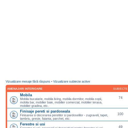
Vizualizare mesaje fără răspuns
•
Vizualizare subiecte active
AMENAJARI INTERIOARE
SUBIECTE
Mobila
74
Mobila bucatarie, mobila living, mobila dormitor, mobila copii,
mobila bar, mobilier baie, mobilier comercial, mobilier terasa,
mobilier gradina, etc.
Finisaje pereti si pardoseala
100
Finisarea si decorarea peretilor si pardoselilor - zugraveli, tapet,
lambriu, gresie, faianta, parchet, etc.
Ferestre si usi
49
Ferestre si usi, accesorii si decoratiuni pentru ferestre si usi,