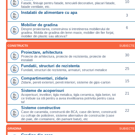
10
Fatade, finisaje pentru fatade, tencuieli decorative, placari fatade,
fatade ventilate, etc.
Instalatii de alimentare cu apa
3
Mobilier de gradina
6
Despre proiectarea, construirea si intretinerea mobilierului de
gradina. Mobila de gradina din lemn masiv, mobilier din fier forjat,
mobilier din plastic sau altceva?
CONSTRUCTII
SUBIECTE
Proiectare, arhitectura
30
Proiecte de arhitectura, proiecte de rezistenta, proiecte de
instalatii
Fundatii, structuri de rezistenta
25
Fundatii, structuri de rezistenta, armaturi, structuri metalice
Compartimentari, zidarie
15
Zidarie, pereti exteriori, pereti interiori, sisteme de gips-carton
Sisteme de acoperisuri
21
Acoperisuri, invelitori, tigla metalica, tigla ceramica, tigla beton, tot
ce trebuie sa stii pentru a avea invelitoarea potrivita pentru casa
ta!
Sisteme constructive
22
Case de caramida, constructii din BCA, case din lemn, constructii
cu cofraje de polistiren, sisteme alternative de constructie (case
din paie, din containere, din pamant batut), etc
GRADINA
SUBIECTE