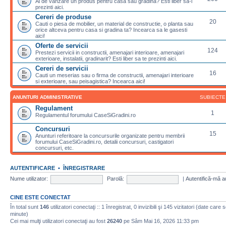
Ai de vanzare un produs pentru casa sau gradina? Esti liber sa-l
prezinti aici.
Cereri de produse
20
Cauti o piesa de mobilier, un material de constructie, o planta sau
orice altceva pentru casa si gradina ta? Incearca sa le gasesti
aici!
Oferte de servicii
124
Prestezi servicii in constructii, amenajari interioare, amenajari
exterioare, instalatii, gradinarit? Esti liber sa te prezinti aici.
Cereri de servicii
16
Cauti un meserias sau o firma de constructii, amenajari interioare
si exterioare, sau peisagistica? Incearca aici!
ANUNTURI ADMINISTRATIVE
SUBIECTE
Regulament
1
Regulamentul forumului CaseSiGradini.ro
Concursuri
15
Anunturi referitoare la concursurile organizate pentru membrii
forumului CaseSiGradini.ro, detalii concursuri, castigatori
concursuri, etc.
AUTENTIFICARE
•
ÎNREGISTRARE
Nume utilizator:
Parolă:
|
Autentifică-mă a
CINE ESTE CONECTAT
În total sunt
146
utilizatori conectaţi :: 1 înregistrat, 0 invizibili şi 145 vizitatori (date care 
minute)
Cei mai mulţi utilizatori conectaţi au fost
26240
pe Sâm Mai 16, 2026 11:33 pm