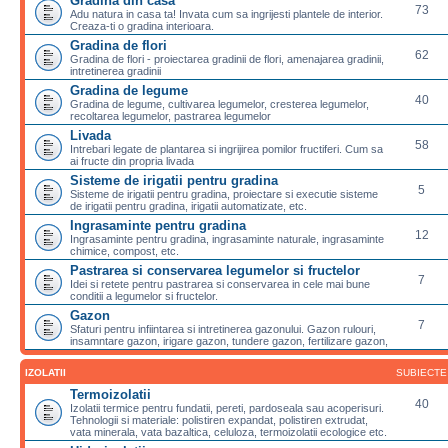
Gradina din casa
73
Adu natura in casa ta! Invata cum sa ingrijesti plantele de interior.
Creaza-ti o gradina interioara.
Gradina de flori
62
Gradina de flori - proiectarea gradinii de flori, amenajarea gradinii,
intretinerea gradinii
Gradina de legume
40
Gradina de legume, cultivarea legumelor, cresterea legumelor,
recoltarea legumelor, pastrarea legumelor
Livada
58
Intrebari legate de plantarea si ingrijirea pomilor fructiferi. Cum sa
ai fructe din propria livada
Sisteme de irigatii pentru gradina
5
Sisteme de irigatii pentru gradina, proiectare si executie sisteme
de irigatii pentru gradina, irigatii automatizate, etc.
Ingrasaminte pentru gradina
12
Ingrasaminte pentru gradina, ingrasaminte naturale, ingrasaminte
chimice, compost, etc.
Pastrarea si conservarea legumelor si fructelor
7
Idei si retete pentru pastrarea si conservarea in cele mai bune
conditii a legumelor si fructelor.
Gazon
7
Sfaturi pentru infiintarea si intretinerea gazonului. Gazon rulouri,
insamntare gazon, irigare gazon, tundere gazon, fertilizare gazon,
IZOLATII
SUBIECTE
Termoizolatii
40
Izolatii termice pentru fundatii, pereti, pardoseala sau acoperisuri.
Tehnologii si materiale: polistiren expandat, polistiren extrudat,
vata minerala, vata bazaltica, celuloza, termoizolatii ecologice etc.