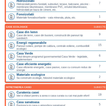
Hidroizolatii
7
Hidroizolatii pentru fundatii, subsoluri, terase, balcoane, piscine -
membrane bituminoase, membrane PVC, emulsii bituminoase,
hidroizolatii pe baza de ciment, etc.
Fonoizolatii
1
Materiale fonoabsorbante - vata minerala, pluta, etc.
CASE ECOLOGICE
SUBIECTE
Case din lemn
9
Case din lemn, case din busteni, constructii din panouri tip
sandwich
Energii regenerabile
15
Panouri solare, pompe de caldura, centrale eoliene, combustibili
ecologici
Casa Verde
6
Totul despre programul guvernamental Casa Verde - legislatie,
implementare
Case eficiente energetic
7
Case eficiente energetic, case pasive, case cu consum redus de
energie
Materiale ecologice
2
Sa construim ecologic, folosind materiale ecologice
INTRETINEREA CASEI
SUBIECTE
Curatenia casei
19
Idei si sfaturi pentru a avea o casa curata cu cat mai putin efort!
Casa sanatoasa
5
Pastreaza in casa o atmosfera sanatoasa!