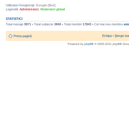
Utilizatori înregistraţi:
Google [Bot]
Legendă:
Administratori
,
Moderatori globali
STATISTICI
Total mesaje
9971
• Total subiecte
3840
• Total membri
17843
• Cel mai nou membru
emi
Echipa
•
Şterge toa
Prima pagină
Powered by
phpBB
© 2000-2011 phpBB Gro