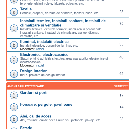
feronerie, glafuri, rolete, jaluzele, obloane, etc.
Textile
23
Perdele, draperii, sisteme de prindere, tapiterii, huse, etc.
Instalatii termice, instalatii sanitare, instalatii de
75
climatizare si ventilatie
Instalatii termice, centrale termice, incalzirea in pardoseala,
instalatii sanitare, instalatii de climatizare, aer conditionat,
ventilatie, etc.
Iluminat, instalatii electrice
35
Instalatii electrice, corpuri de iluminat, etc.
Moderator:
raziel
Electronice, electrocasnice
40
Sfaturi privind achizitia si exploatarea aparaturilor electronice si
electrocasnice.
Moderator:
raziel
Design interior
65
Idei si proiecte de design interior
AMENAJARI EXTERIOARE
SUBIECTE
Garduri si porti
17
Foisoare, pergole, pavilioane
14
Alei, cai de acces
23
Alei, trotuare, cai de acces auto sau pietonale, pavaje, etc.
Fatade