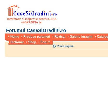
Informatie si inspiratie pentru CASA
si GRADINA ta!
Forumul CaseSiGradini.ro
Home
Produse parteneri
Revista
Galerie imagini
Catalog
Dictionar
Shop
Forum
Prima pagină