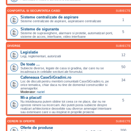
CONFORTUL SI SECURITATEA CASEI
SUBIECTE
Sisteme centralizate de aspirare
1
Sisteme centralizate de aspirare, aspiratoare centralizate
Sisteme de siguranta
5
Sisteme de supraveghere, alarmare si protetie, automatizari porti,
sisteme de acces, interfoane, video interfoane
DIVERSE
SUBIECTE
Legislatie
12
Legi, reglementari, autorizatii
De toate ...
50
Subiecte diverse, legate de casa si gradina, dar care nu se
incadreaza in celelalte sectiuni ale forumului.
Cafeneaua CaseSiGradini.ro
34
Loc de discutii pentru membrii comunitatii CaseSiGradini.ro, pe
orice tematica, chiar daca nu tine de domeniul constructiilor si
amenajarilor.
Moderator:
raziel
Mi-a placut!
5
Nu intotdeauna putem obtine tot ceea ce ne place, dar nu ne
opreste nimeni sa incercam. Aici puteti posta subiecte despre
realizari arhitectonice deosebite sau diverse amenajari interioare
sau exterioare care v-au inspirat in propriile proiecte.
CERERI SI OFERTE
SUBIECTE
Oferte de produse
200