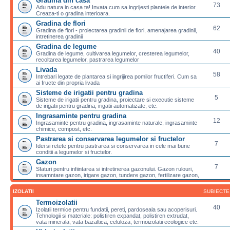
Gradina din casa
73
Adu natura in casa ta! Invata cum sa ingrijesti plantele de interior.
Creaza-ti o gradina interioara.
Gradina de flori
62
Gradina de flori - proiectarea gradinii de flori, amenajarea gradinii,
intretinerea gradinii
Gradina de legume
40
Gradina de legume, cultivarea legumelor, cresterea legumelor,
recoltarea legumelor, pastrarea legumelor
Livada
58
Intrebari legate de plantarea si ingrijirea pomilor fructiferi. Cum sa
ai fructe din propria livada
Sisteme de irigatii pentru gradina
5
Sisteme de irigatii pentru gradina, proiectare si executie sisteme
de irigatii pentru gradina, irigatii automatizate, etc.
Ingrasaminte pentru gradina
12
Ingrasaminte pentru gradina, ingrasaminte naturale, ingrasaminte
chimice, compost, etc.
Pastrarea si conservarea legumelor si fructelor
7
Idei si retete pentru pastrarea si conservarea in cele mai bune
conditii a legumelor si fructelor.
Gazon
7
Sfaturi pentru infiintarea si intretinerea gazonului. Gazon rulouri,
insamntare gazon, irigare gazon, tundere gazon, fertilizare gazon,
IZOLATII
SUBIECTE
Termoizolatii
40
Izolatii termice pentru fundatii, pereti, pardoseala sau acoperisuri.
Tehnologii si materiale: polistiren expandat, polistiren extrudat,
vata minerala, vata bazaltica, celuloza, termoizolatii ecologice etc.