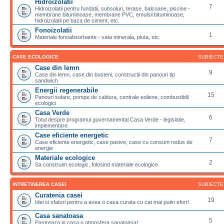
Hidroizolatii
7
Hidroizolatii pentru fundatii, subsoluri, terase, balcoane, piscine -
membrane bituminoase, membrane PVC, emulsii bituminoase,
hidroizolatii pe baza de ciment, etc.
Fonoizolatii
1
Materiale fonoabsorbante - vata minerala, pluta, etc.
CASE ECOLOGICE
SUBIECTE
Case din lemn
9
Case din lemn, case din busteni, constructii din panouri tip
sandwich
Energii regenerabile
15
Panouri solare, pompe de caldura, centrale eoliene, combustibili
ecologici
Casa Verde
6
Totul despre programul guvernamental Casa Verde - legislatie,
implementare
Case eficiente energetic
7
Case eficiente energetic, case pasive, case cu consum redus de
energie
Materiale ecologice
2
Sa construim ecologic, folosind materiale ecologice
INTRETINEREA CASEI
SUBIECTE
Curatenia casei
19
Idei si sfaturi pentru a avea o casa curata cu cat mai putin efort!
Casa sanatoasa
5
Pastreaza in casa o atmosfera sanatoasa!