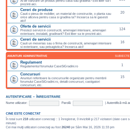
Ai de vanzare un produs pentru casa sau gradina? Esti liber sa-l
prezinti aici.
Cereri de produse
20
Cauti o piesa de mobilier, un material de constructie, o planta sau
orice altceva pentru casa si gradina ta? Incearca sa le gasesti
aici!
Oferte de servicii
124
Prestezi servicii in constructii, amenajari interioare, amenajari
exterioare, instalatii, gradinarit? Esti liber sa te prezinti aici.
Cereri de servicii
16
Cauti un meserias sau o firma de constructii, amenajari interioare
si exterioare, sau peisagistica? Incearca aici!
ANUNTURI ADMINISTRATIVE
SUBIECTE
Regulament
1
Regulamentul forumului CaseSiGradini.ro
Concursuri
15
Anunturi referitoare la concursurile organizate pentru membrii
forumului CaseSiGradini.ro, detalii concursuri, castigatori
concursuri, etc.
AUTENTIFICARE
•
ÎNREGISTRARE
Nume utilizator:
Parolă:
|
Autentifică-mă a
CINE ESTE CONECTAT
În total sunt
218
utilizatori conectaţi :: 1 înregistrat, 0 invizibili şi 217 vizitatori (date care 
minute)
Cei mai mulţi utilizatori conectaţi au fost
26240
pe Sâm Mai 16, 2026 11:33 pm