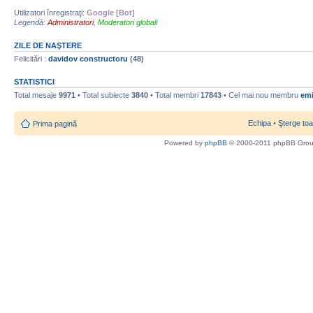
Utilizatori înregistraţi:
Google [Bot]
Legendă:
Administratori
,
Moderatori globali
ZILE DE NAŞTERE
Felicitări :
davidov constructoru
(48)
STATISTICI
Total mesaje
9971
• Total subiecte
3840
• Total membri
17843
• Cel mai nou membru
emi
Echipa
•
Şterge toa
Prima pagină
Powered by
phpBB
© 2000-2011 phpBB Gro