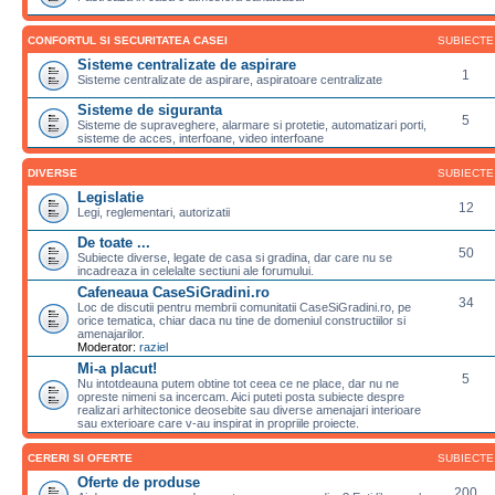
CONFORTUL SI SECURITATEA CASEI
SUBIECTE
Sisteme centralizate de aspirare
1
Sisteme centralizate de aspirare, aspiratoare centralizate
Sisteme de siguranta
5
Sisteme de supraveghere, alarmare si protetie, automatizari porti,
sisteme de acces, interfoane, video interfoane
DIVERSE
SUBIECTE
Legislatie
12
Legi, reglementari, autorizatii
De toate ...
50
Subiecte diverse, legate de casa si gradina, dar care nu se
incadreaza in celelalte sectiuni ale forumului.
Cafeneaua CaseSiGradini.ro
34
Loc de discutii pentru membrii comunitatii CaseSiGradini.ro, pe
orice tematica, chiar daca nu tine de domeniul constructiilor si
amenajarilor.
Moderator:
raziel
Mi-a placut!
5
Nu intotdeauna putem obtine tot ceea ce ne place, dar nu ne
opreste nimeni sa incercam. Aici puteti posta subiecte despre
realizari arhitectonice deosebite sau diverse amenajari interioare
sau exterioare care v-au inspirat in propriile proiecte.
CERERI SI OFERTE
SUBIECTE
Oferte de produse
200