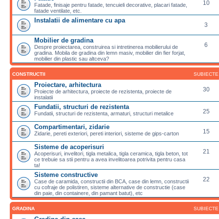
10
Fatade, finisaje pentru fatade, tencuieli decorative, placari fatade,
fatade ventilate, etc.
Instalatii de alimentare cu apa
3
Mobilier de gradina
6
Despre proiectarea, construirea si intretinerea mobilierului de
gradina. Mobila de gradina din lemn masiv, mobilier din fier forjat,
mobilier din plastic sau altceva?
CONSTRUCTII
SUBIECTE
Proiectare, arhitectura
30
Proiecte de arhitectura, proiecte de rezistenta, proiecte de
instalatii
Fundatii, structuri de rezistenta
25
Fundatii, structuri de rezistenta, armaturi, structuri metalice
Compartimentari, zidarie
15
Zidarie, pereti exteriori, pereti interiori, sisteme de gips-carton
Sisteme de acoperisuri
21
Acoperisuri, invelitori, tigla metalica, tigla ceramica, tigla beton, tot
ce trebuie sa stii pentru a avea invelitoarea potrivita pentru casa
ta!
Sisteme constructive
22
Case de caramida, constructii din BCA, case din lemn, constructii
cu cofraje de polistiren, sisteme alternative de constructie (case
din paie, din containere, din pamant batut), etc
GRADINA
SUBIECTE