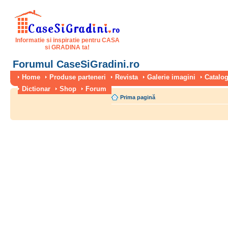
Informatie si inspiratie pentru CASA
si GRADINA ta!
Forumul CaseSiGradini.ro
Home
Produse parteneri
Revista
Galerie imagini
Catalog
Dictionar
Shop
Forum
Prima pagină