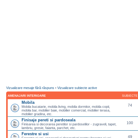
Vizualizare mesaje fără răspuns
•
Vizualizare subiecte active
AMENAJARI INTERIOARE
SUBIECTE
Mobila
74
Mobila bucatarie, mobila living, mobila dormitor, mobila copii,
mobila bar, mobilier baie, mobilier comercial, mobilier terasa,
mobilier gradina, etc.
Finisaje pereti si pardoseala
100
Finisarea si decorarea peretilor si pardoselilor - zugraveli, tapet,
lambriu, gresie, faianta, parchet, etc.
Ferestre si usi
49
Ferestre si usi, accesorii si decoratiuni pentru ferestre si usi,