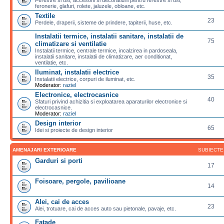
feronerie, glafuri, rolete, jaluzele, obloane, etc.
Textile
23
Perdele, draperii, sisteme de prindere, tapiterii, huse, etc.
Instalatii termice, instalatii sanitare, instalatii de
75
climatizare si ventilatie
Instalatii termice, centrale termice, incalzirea in pardoseala,
instalatii sanitare, instalatii de climatizare, aer conditionat,
ventilatie, etc.
Iluminat, instalatii electrice
35
Instalatii electrice, corpuri de iluminat, etc.
Moderator:
raziel
Electronice, electrocasnice
40
Sfaturi privind achizitia si exploatarea aparaturilor electronice si
electrocasnice.
Moderator:
raziel
Design interior
65
Idei si proiecte de design interior
AMENAJARI EXTERIOARE
SUBIECTE
Garduri si porti
17
Foisoare, pergole, pavilioane
14
Alei, cai de acces
23
Alei, trotuare, cai de acces auto sau pietonale, pavaje, etc.
Fatade