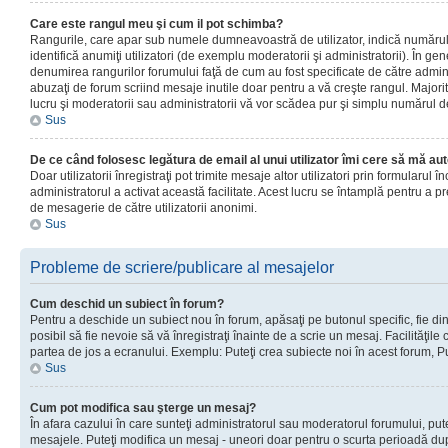
Care este rangul meu şi cum il pot schimba?
Rangurile, care apar sub numele dumneavoastră de utilizator, indică numărul 
identifică anumiţi utilizatori (de exemplu moderatorii şi administratorii). În ge
denumirea rangurilor forumului faţă de cum au fost specificate de către admin
abuzaţi de forum scriind mesaje inutile doar pentru a vă creşte rangul. Majorit
lucru şi moderatorii sau administratorii vă vor scădea pur şi simplu numărul 
Sus
De ce când folosesc legătura de email al unui utilizator îmi cere să mă aut
Doar utilizatorii înregistraţi pot trimite mesaje altor utilizatori prin formularul
administratorul a activat această facilitate. Acest lucru se întamplă pentru a p
de mesagerie de către utilizatorii anonimi.
Sus
Probleme de scriere/publicare al mesajelor
Cum deschid un subiect în forum?
Pentru a deschide un subiect nou în forum, apăsaţi pe butonul specific, fie din
posibil să fie nevoie să vă înregistraţi înainte de a scrie un mesaj. Facilităţile
partea de jos a ecranului. Exemplu: Puteţi crea subiecte noi în acest forum, Pu
Sus
Cum pot modifica sau şterge un mesaj?
În afara cazului în care sunteţi administratorul sau moderatorul forumului, put
mesajele. Puteţi modifica un mesaj - uneori doar pentru o scurta perioadă d