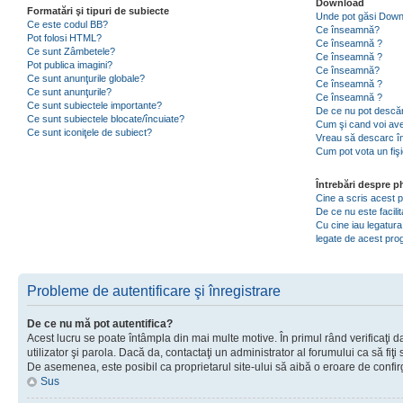
Download
Formatări şi tipuri de subiecte
Unde pot găsi Dow
Ce este codul BB?
Ce înseamnă?
Pot folosi HTML?
Ce înseamnă ?
Ce sunt Zâmbetele?
Ce înseamnă ?
Pot publica imagini?
Ce înseamnă?
Ce sunt anunţurile globale?
Ce înseamnă ?
Ce sunt anunţurile?
Ce înseamnă ?
Ce sunt subiectele importante?
De ce nu pot descăr
Ce sunt subiectele blocate/încuiate?
Cum şi cand voi ave
Ce sunt iconiţele de subiect?
Vreau să descarc în
Cum pot vota un fiş
Întrebări despre 
Cine a scris acest
De ce nu este facili
Cu cine iau legatura
legate de acest pr
Probleme de autentificare şi înregistrare
De ce nu mă pot autentifica?
Acest lucru se poate întâmpla din mai multe motive. În primul rând verificaţi d
utilizator şi parola. Dacă da, contactaţi un administrator al forumului ca să fiţi 
De asemenea, este posibil ca proprietarul site-ului să aibă o eroare de confir
Sus