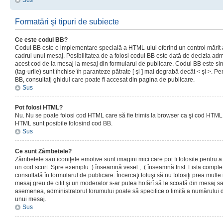
Sus
Formatări şi tipuri de subiecte
Ce este codul BB?
Codul BB este o implementare specială a HTML-ului oferind un control mărit a
cadrul unui mesaj. Posibilitatea de a folosi codul BB este dată de decizia admi
acest cod de la mesaj la mesaj din formularul de publicare. Codul BB este sim
(tag-urile) sunt închise în paranteze pătrate [ şi ] mai degrabă decât < şi >. P
BB, consultaţi ghidul care poate fi accesat din pagina de publicare.
Sus
Pot folosi HTML?
Nu. Nu se poate folosi cod HTML care să fie trimis la browser ca şi cod HTML. 
HTML sunt posibile folosind cod BB.
Sus
Ce sunt Zâmbetele?
Zâmbetele sau iconiţele emotive sunt imagini mici care pot fi folosite pentru
un cod scurt. Spre exemplu :) înseamnă vesel , :( înseamnă trist. Lista complet
consultată în formularul de publicare. Încercaţi totuşi să nu folosiţi prea mult
mesaj greu de citit şi un moderator s-ar putea hotărî să le scoată din mesaj s
asemenea, administratorul forumului poate să specifice o limită a numărului d
unui mesaj.
Sus