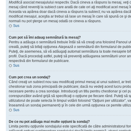
Modifică
asociat mesajulului respectiv. Dacă cineva a răspuns la mesaj, veţi 
mesaj când reveniţi la subiect care arată de cate ori aţi modificat acel mesaj 
Aceasta va apărea doar dacă cineva a răspuns la subiect; nu va apărea dacă
modificat mesajul, aceştia ar trebui să lase un mesaj în care să spună ce şi de 
normali nu pot şterge un mesaj odată ce cineva a răspuns.
Sus
Cum pot să îmi adaug semnătură la mesaj?
Pentru a adăuga o semnătură trebuie întâi să vă creaţi una folosind Panoul ut
creată, puteţi să bifaţi opţiunea
Ataşează o semnătură
din formularul de publ
Puteţi, de asemenea, să vă adăugaţi automat semnătura la toate mesajele b
profil. Dacă procedaţi astfel, puteţi să preveniţi adăugarea semnăturii unor a
respectivă din formularul de publicare.
Sus
Cum pot crea un sondaj?
Când creaţi un subiect nou sau modificaţi primul mesaj al unui subiect, ar tre
chestionar
sub zona principală de publicare; dacă nu vedeţi acest lucru probab
necesare pentru a crea sondaje. Introduceţi un titlu pentru chestionar şi cel p
corespunzător având grijă să specificaţi o opţiune pe fiecare rând. Puteţi să s
utilizatorul de poate selecta în timpul votării folosind “Opţiuni per utilizator”, v
înseamnă un sondaj permanent) şi în cele din urmă opţiunea ce pemite utilizat
Sus
De ce nu pot adăuga mai multe opţiuni la sondaj?
Limita pentru opţiunile sondajului este specificată de către administratorul fo