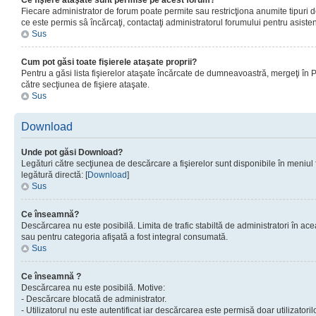
Ce fişiere ataşate sunt permise pe acest forum?
Fiecare administrator de forum poate permite sau restricţiona anumite tipuri de
ce este permis sâ încărcaţi, contactaţi administratorul forumului pentru asisten
Sus
Cum pot găsi toate fişierele ataşate proprii?
Pentru a găsi lista fişierelor ataşate încărcate de dumneavoastră, mergeţi în Pan
către secţiunea de fişiere ataşate.
Sus
Download
Unde pot găsi Download?
Legături către secţiunea de descărcare a fişierelor sunt disponibile în meniul
legătură directă: [
Download
]
Sus
Ce înseamnă?
Descărcarea nu este posibilă. Limita de trafic stabiltă de administratori în ac
sau pentru categoria afişată a fost integral consumată.
Sus
Ce înseamnă ?
Descărcarea nu este posibilă. Motive:
- Descărcare blocată de administrator.
- Utilizatorul nu este autentificat iar descărcarea este permisă doar utilizatorilo