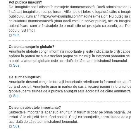
Pot publica imagini?
Da, imaginile pot fi afişate în mesajele dumneavoastră. Dacă administratorul a
încărcaţi imaginile direct pe forum. Altfel, puteţi folosi o legatură către o ima
publicului, cum ar fi http://www.examplu.com/imaginea-mea.gif. Nu puteţi să cr
calculatorul dumneavoastră (doar dacă este un server public), nici cu imagin
autentificare, cum ar fi căsuţele de e-mail, site-uri protejate cu parolă, etc. Pen
codului BB [img].
Sus
Ce sunt anunţurile globale?
Anunţurile globale conţin informaţii importante şi este indicat să le citiţi cât d
apărea în partea de sus a fiecărei pagini de forum şi în interiorul panoului de 
a publica anunţuri globale este acordată de către administratorul forumului.
Sus
Ce sunt anunţurile?
Anunţurile deseori conţin informaţii importante referitoare la forumul pe care îl 
curând posibil. Anunţurile apar în partea de sus a fiecărei pagini în forumul de
globale, permisiunea de a publica anunţuri este acordată de către administrat
Sus
Ce sunt subiectele importante?
Subiectele importante apar sub anunţuri în forum şi doar pe prima pagină. Des
trebui să le citiţi cât de curând posibil. Ca şi cu anunţurile, permisiunea de a
acordată de către administratorul forumului.
Sus