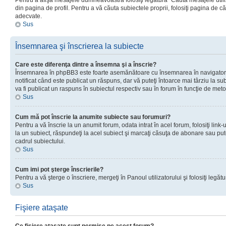
Pentru a afişa mesajele dumneavoastră folosiţi legătura “Căută mesajele utiliz
din pagina de profil. Pentru a vă căuta subiectele proprii, folosiţi pagina de c
adecvate.
Sus
Însemnarea şi înscrierea la subiecte
Care este diferenţa dintre a însemna şi a înscrie?
Însemnarea în phpBB3 este foarte asemănătoare cu însemnarea în navigator
notificat când este publicat un răspuns, dar vă puteţi întoarce mai târziu la subie
va fi publicat un raspuns în subiectul respectiv sau în forum în funcţie de meto
Sus
Cum mă pot înscrie la anumite subiecte sau forumuri?
Pentru a vă înscrie la un anumit forum, odata intrat în acel forum, folosiţi link
la un subiect, răspundeţi la acel subiect şi marcaţi căsuţa de abonare sau put
cadrul subiectului.
Sus
Cum imi pot şterge înscrierile?
Pentru a vă şterge o înscriere, mergeţi în Panoul utilizatorului şi folosiţi legătur
Sus
Fişiere ataşate