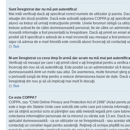
Sunt înregistrat dar nu mă pot autentifica!
Mai intâi verificaţi dacă aţi specificat corect numele de utilizator şi parola. Da
situaţie din două posibile. Dacă este activată opţiunea COPPA şi aţi specificat 
atunci va trebui să urmaţi instrucţiunile primite. Unele forumuri obligă ca utilizat
trebuie activat fie de către dumneavoastră personal, fie de către un administrat
Această informaţie a fost prezentată la înregistrare. Dacă aţi primit un email a
posibil să fi specificat o adresă de e-mail incorectă sau mesajul a fost prelucr
sigur că adresa de e-mail folosită este corectă atunci încercaţi să contactaţi u
Sus
M-am înregistrat cu ceva timp în urmă dar acum nu mă mai pot autentific
Verificaţi-vă mesajul pe care l-aţi primit când v-aţi înregistrat pentru a verifica
încercaţi din nou să vă autentificaţi. Este posibil ca un administrator să fi dezac
dumneavoastră dintr-un motiv sau altul. De asemenea, multe forumuri şterg peri
o perioadă lungă de timp pentru a reduce dimensiunea bazei de date. Dacă s-a
înregistraţi din nou şi să vă implicaţi mai mult în discuţii.
Sus
Ce este COPPA?
COPPA, sau "Child Online Privacy and Protection Act of 1998" (Actul penrtu pro
este o lege din Statele Unite care solicită site-urile care pot colecta informaţi
ani să obţină acordul scris al părinţilor sau altă metodă legală prin care tutore
colectarea informaţiilor personale de la minorul cu vârsta sub 13 ani. Dacă nu
aplicabil dumneavoastră - ca un utilizator ce se înregistrează - sau acestui site
contactaţi un consilier legal pentru asistenţă. Reţineţi că echipa phpBB nu poat