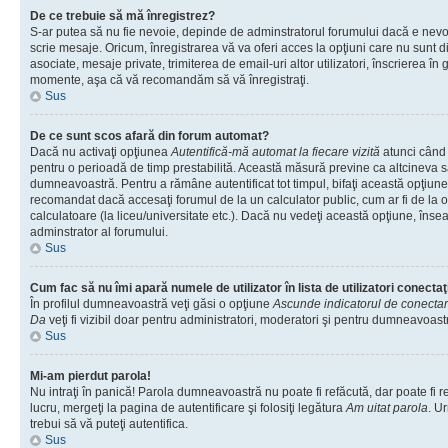
De ce trebuie să mă înregistrez?
S-ar putea să nu fie nevoie, depinde de adminstratorul forumului dacă e nevoi
scrie mesaje. Oricum, înregistrarea vă va oferi acces la opţiuni care nu sunt dis
asociate, mesaje private, trimiterea de email-uri altor utilizatori, înscrierea î
momente, aşa că vă recomandăm să vă înregistraţi.
Sus
De ce sunt scos afară din forum automat?
Dacă nu activaţi opţiunea
Autentifică-mă automat la fiecare vizită
atunci când v
pentru o perioadă de timp prestabilită. Această măsură previne ca altcineva 
dumneavoastră. Pentru a rămâne autentificat tot timpul, bifaţi această opţiune 
recomandat dacă accesaţi forumul de la un calculator public, cum ar fi de la o 
calculatoare (la liceu/universitate etc.). Dacă nu vedeţi această opţiune, îns
adminstrator al forumului.
Sus
Cum fac să nu îmi apară numele de utilizator în lista de utilizatori conectaţ
În profilul dumneavoastră veţi găsi o opţiune
Ascunde indicatorul de conecta
Da
veţi fi vizibil doar pentru administratori, moderatori şi pentru dumneavoastr
Sus
Mi-am pierdut parola!
Nu intraţi în panică! Parola dumneavoastră nu poate fi refăcută, dar poate fi r
lucru, mergeţi la pagina de autentificare şi folosiţi legătura
Am uitat parola
. Ur
trebui să vă puteţi autentifica.
Sus