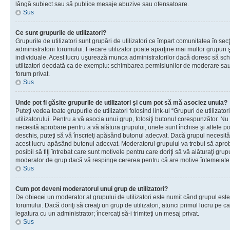
lângă subiect sau să publice mesaje abuzive sau ofensatoare.
Sus
Ce sunt grupurile de utilizatori?
Grupurile de utilizatori sunt grupări de utilizatori ce împart comunitatea în secţ
administratorii forumului. Fiecare utilizator poate aparţine mai multor grupuri 
individuale. Acest lucru uşurează munca administratorilor dacă doresc să sch
utilizatori deodată ca de exemplu: schimbarea permisiunilor de moderare sau 
forum privat.
Sus
Unde pot fi găsite grupurile de utilizatori şi cum pot să mă asociez unuia?
Puteţi vedea toate grupurile de utilizatori folosind link-ul “Grupuri de utilizato
utilizatorului. Pentru a vă asocia unui grup, folosiţi butonul corespunzător. N
necesită aprobare pentru a vă alătura grupului, unele sunt închise şi altele p
deschis, puteţi să vă înscrieţi apăsând butonul adecvat. Dacă grupul necesită
acest lucru apăsând butonul adecvat. Moderatorul grupului va trebui să apr
posibil să fiţi întrebat care sunt motivele pentru care doriţi să vă alăturaţi gru
moderator de grup dacă vă respinge cererea pentru că are motive întemeiate
Sus
Cum pot deveni moderatorul unui grup de utilizatori?
De obiecei un moderator al grupului de utilizatori este numit când grupul este
forumului. Dacă doriţi să creaţi un grup de utilizatori, atunci primul lucru pe car
legatura cu un administrator; încercaţi să-i trimiteţi un mesaj privat.
Sus