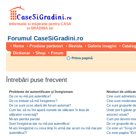
Informatie si inspiratie pentru CASA
si GRADINA ta!
Forumul CaseSiGradini.ro
Home
Produse parteneri
Revista
Galerie imagini
Catalog
Dictionar
Shop
Forum
Prima pagină
Întrebări puse frecvent
Probleme de autentificare şi înregistrare
Niveluri de utilizat
De ce nu mă pot autentifica?
Cine sunt administra
De ce trebuie să mă înregistrez?
Cine sunt moderator
De ce sunt scos afară din forum automat?
Ce sunt grupurile de 
Cum fac să nu îmi apară numele de utilizator în lista de
Unde pot fi găsite gr
utilizatori conectaţi?
asociez unuia?
Mi-am pierdut parola!
Cum pot deveni moder
Sunt înregistrat dar nu mă pot autentifica!
De ce grupurile de uti
M-am înregistrat cu ceva timp în urmă dar acum nu mă mai pot
Ce este un “Grup imp
autentifica?!
Ce este pagina "Ec