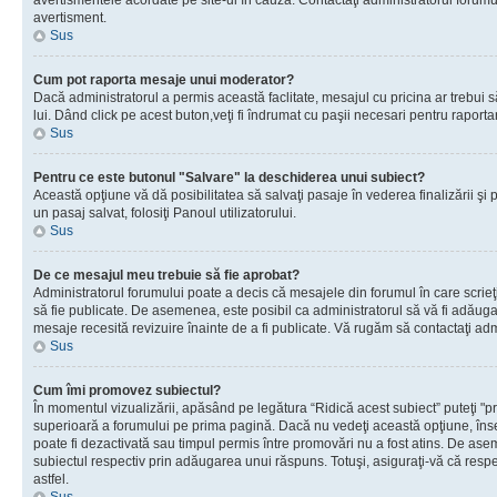
avertismentele acordate pe site-ul în cauză. Contactaţi administratorul forumulu
avertisment.
Sus
Cum pot raporta mesaje unui moderator?
Dacă administratorul a permis această faclitate, mesajul cu pricina ar trebui 
lui. Dând click pe acest buton,veţi fi îndrumat cu paşii necesari pentru raport
Sus
Pentru ce este butonul "Salvare" la deschiderea unui subiect?
Această opţiune vă dă posibilitatea să salvaţi pasaje în vederea finalizării şi pu
un pasaj salvat, folosiţi Panoul utilizatorului.
Sus
De ce mesajul meu trebuie să fie aprobat?
Administratorul forumului poate a decis că mesajele din forumul în care scrieţi
să fie publicate. De asemenea, este posibil ca administratorul să vă fi adăugat 
mesaje recesită revizuire înainte de a fi publicate. Vă rugăm să contactaţi adm
Sus
Cum îmi promovez subiectul?
În momentul vizualizării, apăsând pe legătura “Ridică acest subiect” puteţi "p
superioară a forumului pe prima pagină. Dacă nu vedeţi această opţiune, î
poate fi dezactivată sau timpul permis între promovări nu a fost atins. De as
subiectul respectiv prin adăugarea unui răspuns. Totuşi, asiguraţi-vă că respe
astfel.