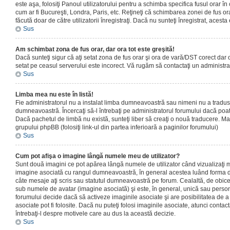
este aşa, folosiţi Panoul utilizatorului pentru a schimba specifica fusul orar în
cum ar fi Bucureşti, Londra, Paris, etc. Reţineţi că schimbarea zonei de fus orar
făcută doar de către utilizatorii înregistraţi. Dacă nu sunteţi înregistrat, aces
Sus
Am schimbat zona de fus orar, dar ora tot este greşită!
Dacă sunteţi sigur că aţi setat zona de fus orar şi ora de vară/DST corect dar o
setat pe ceasul serverului este incorect. Vă rugăm să contactaţi un administr
Sus
Limba mea nu este în listă!
Fie administratorul nu a instalat limba dumneavoastră sau nimeni nu a tradus
dumneavoastră. Încercaţi să-l întrebaţi pe administratorul forumului dacă poat
Dacă pachetul de limbă nu există, sunteţi liber să creaţi o nouă traducere. Mai 
grupului phpBB (folosiţi link-ul din partea inferioară a paginilor forumului)
Sus
Cum pot afişa o imagine lângă numele meu de utilizator?
Sunt două imagini ce pot apărea lângă numele de utilizator când vizualizaţi m
imagine asociată cu rangul dumneavoastră, în general acestea luând forma de
câte mesaje aţi scris sau statutul dumneavoastră pe forum. Cealaltă, de obic
sub numele de avatar (imagine asociată) şi este, în general, unică sau personal
forumului decide dacă să activeze imaginile asociate şi are posibilitatea de a
asociate pot fi folosite. Dacă nu puteţi folosi imaginile asociate, atunci contact
întrebaţi-l despre motivele care au dus la această decizie.
Sus