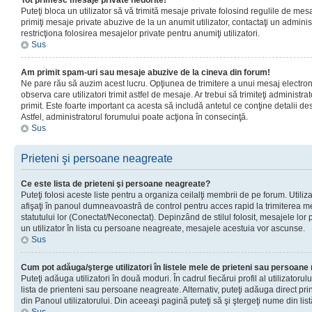
Tot primesc mesaje private nedorite!
Puteţi bloca un utilizator să vă trimită mesaje private folosind regulile de mes
primiţi mesaje private abuzive de la un anumit utilizator, contactaţi un adminis
restricţiona folosirea mesajelor private pentru anumiţi utilizatori.
Sus
Am primit spam-uri sau mesaje abuzive de la cineva din forum!
Ne pare rău să auzim acest lucru. Opţiunea de trimitere a unui mesaj electro
observa care utilizatori trimit astfel de mesaje. Ar trebui să trimiteţi administ
primit. Este foarte important ca acesta să includă antetul ce conţine detalii des
Astfel, administratorul forumului poate acţiona în consecinţă.
Sus
Prieteni şi persoane neagreate
Ce este lista de prieteni şi persoane neagreate?
Puteţi folosi aceste liste pentru a organiza ceilalţi membrii de pe forum. Utilizat
afişaţi în panoul dumneavoastră de control pentru acces rapid la trimiterea me
statutului lor (Conectat/Neconectat). Depinzând de stilul folosit, mesajele lor
un utilizator în lista cu persoane neagreate, mesajele acestuia vor ascunse.
Sus
Cum pot adăuga/şterge utilizatori în listele mele de prieteni sau persoan
Puteţi adăuga utilizatori în două moduri. În cadrul fiecărui profil al utilizatorul
lista de prienteni sau persoane neagreate. Alternativ, puteţi adăuga direct pri
din Panoul utilizatorului. Din aceeaşi pagină puteţi să şi ştergeţi nume din list