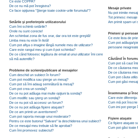
Ce este COPPA?
De ce nu mă pot înregistra?
Mesaje private
Ce face opţiunea “Şterge toate cookie-urile forumului”?
Nu pot trimite mesaj
Tot primesc mesaje 
Setările şi preferinţele utilizatorului
Am primit spam-uri 
Cum îmi schimb setările?
Orele nu sunt corecte!
Prieteni şi persoa
Am schimbat zona de fus orar, dar ora tot este greşită!
Ce este lista de pri
Limba mea nu este în listă!
Cum pot adăuga/şterg
Cum pot afişa o imagine lângă numele meu de utilizator?
persoane neagreat
Care este rangul meu şi cum il pot schimba?
De ce când folosesc legătura de email al unui utilizator îmi cere
Căutând în forumu
să mă autentific?
Cum pot să caut înt
De ce căutarea mea 
Probleme de scriere/publicare al mesajelor
De ce căutarea mea
Cum deschid un subiect în forum?
Cum pot căuta utiliz
Cum pot modifica sau şterge un mesaj?
Cum pot găsi mesaje
Cum pot să îmi adaug semnătură la mesaj?
Cum pot crea un sondaj?
Însemnarea şi însc
De ce nu pot adăuga mai multe opţiuni la sondaj?
Care este diferenţa 
Cum modific sau şterg un sondaj?
Cum mă pot înscrie 
De ce nu pot să accesez un forum?
Cum imi pot şterge î
De ce nu pot adăuga fişiere ataşate?
De ce am primit un avertisment?
Cum pot raporta mesaje unui moderator?
Fişiere ataşate
Pentru ce este butonul "Salvare" la deschiderea unui subiect?
Ce fişiere ataşate 
De ce mesajul meu trebuie să fie aprobat?
Cum pot găsi toate f
Cum îmi promovez subiectul?