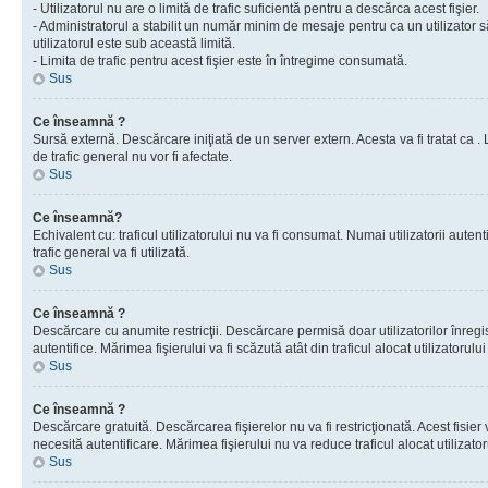
- Utilizatorul nu are o limită de trafic suficientă pentru a descărca acest fişier.
- Administratorul a stabilit un număr minim de mesaje pentru ca un utilizator s
utilizatorul este sub această limită.
- Limita de trafic pentru acest fişier este în întregime consumată.
Sus
Ce înseamnă ?
Sursă externă. Descărcare iniţiată de un server extern. Acesta va fi tratat ca . Lim
de trafic general nu vor fi afectate.
Sus
Ce înseamnă?
Echivalent cu: traficul utilizatorului nu va fi consumat. Numai utilizatorii autent
trafic general va fi utilizată.
Sus
Ce înseamnă ?
Descărcare cu anumite restricţii. Descărcare permisă doar utilizatorilor înregist
autentifice. Mărimea fişierului va fi scăzută atât din traficul alocat utilizatorului 
Sus
Ce înseamnă ?
Descărcare gratuită. Descărcarea fişierelor nu va fi restricţionată. Acest fisier 
necesită autentificare. Mărimea fişierului nu va reduce traficul alocat utilizato
Sus