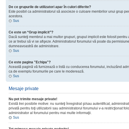
De ce grupurile de utilizatori apar în culori diferite?
Este posibil ca administratorul să asocieze o culoare membrilor unui grup pen
acestora.
Sus
Ce este un “Grup implicit”?
Dacă sunteţi membrul a mai multor grupuri, grupul implicit este folosit pentru
ce ar trebui să vi se afişeze. Administratorul forumului vă poate da permisiun
dumneavoastră de administrare.
Sus
Ce este pagina "Echipa"?
Această pagină vă furnizează o listă cu conducerea forumului, incluzând adminis
ca de exemplu forumurile pe care le moderează.
Sus
Mesaje private
Nu pot trimite mesaje private!
Există trei posibile motive: nu sunteţi înregistrat şi/sau autentificat, administ
privată pentru toţi utilizatorii sau administratorul forumului v-a restricţionat f
administrator al forumului pentru mai multe informaţii.
Sus