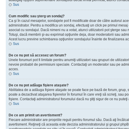
adăugaţi opţiuni suplimentare sondajului decât limita permisă, atunci contacta
Sus
Cum modific sau şterg un sondaj?
Ca şi în cazul mesajelor, sondajele pot fi modificate doar de către autorul ac
administrator. Pentru a modifica un sondaj, efectuaţi un click pe primul mesaj
asociat cu sondajul. Dacă nimeni nu a votat, atunci utilizatorii pot şterge sau 
Totuşi, dacă membrii şi-au exprimat opţiunile deja, doar moderatorii sau admini
Acest lucru previne schimbarea opţiunilor sondajului înainte de finalizarea ac
Sus
De ce nu pot să accesez un forum?
Unele forumuri pot fi limitate pentru anumiţi utilizatori sau grupuri de utilizatori
nevoie probabil de permisiuni speciale. Contactaţi un moderator sau pe admin
acces.
Sus
De ce nu pot adăuga fişiere ataşate?
Abilitatea de a adăuga fişiere ataşate se poate face pe bază de forum, grup, sa
poate a dezactivat ataşarea fişierelor în forumul în care vreţi să scrieţi, sau 
fişiere. Contactaţi administratorul forumului dacă nu ştiţi sigur de ce nu puteţi
Sus
De ce am primit un avertisment?
Fiecare administrator are propriile reguli pentru forumul său. Dacă aţi încălca
avertisment. Reţineţi că aceasta este decizia administratorului şi grupul php