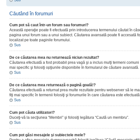
Sus
Căutând în forumuri
Cum pot să caut într-un forum sau forumuri?
Această operaţie poate fi efectuată prin introducerea termenului căutat în că
pagina unui forum sau a unui subiect. Căutarea avansată poate fi accesată fo
localizat pe toate paginile forumului.
Sus
De ce căutarea mea nu returnează niciun rezultat?
Căutarea efectuată a fost probabil prea vagă şi a inclus mulţi termeni comuni
mai specific şi folosiţi opţiunile disponibile în formularul de căutare avansată.
Sus
De ce căutarea mea returnează o pagină goală!?
Căutarea efectuată a returnat prea multe rezultate pentru webserver să le man
fiţi mai specific în termenii folosiţi şi forumurile în care căutarea este efectuată
Sus
Cum pot căuta utilizatori?
Duceţi-vă la secţiunea “Membri” şi folosiţi legătura “Caută un membru”.
Sus
Cum pot găsi mesajele şi subiectele mele?