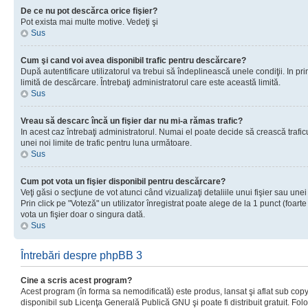
De ce nu pot descărca orice fişier?
Pot exista mai multe motive. Vedeţi şi
Sus
Cum şi cand voi avea disponibil trafic pentru descărcare?
După autentificare utilizatorul va trebui să îndeplinească unele condiţii. In prim
limită de descărcare. Întrebaţi administratorul care este această limită.
Sus
Vreau să descarc încă un fişier dar nu mi-a rămas trafic?
In acest caz întrebaţi administratorul. Numai el poate decide să crească trafic
unei noi limite de trafic pentru luna următoare.
Sus
Cum pot vota un fişier disponibil pentru descărcare?
Veţi găsi o secţiune de vot atunci când vizualizaţi detaliile unui fişier sau unei
Prin click pe "Voteză" un utilizator înregistrat poate alege de la 1 punct (foarte
vota un fişier doar o singura dată.
Sus
Întrebări despre phpBB 3
Cine a scris acest program?
Acest program (în forma sa nemodificată) este produs, lansat şi aflat sub copy
disponibil sub Licenţa Generală Publică GNU şi poate fi distribuit gratuit. Folos