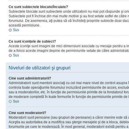
Ce sunt subiectele blocate/încuiate?
Subiectele blocate sunt subiectele unde utilizatorii nu mai pot răspunde şi or
Subiectele pot fi închise din mai multe motive şi au fost setate astfel de către
forumului. De asemenea, aţi putea să vă închideţi propriile subiecte doar dac
această permisiune.
Sus
Ce sunt iconiţele de subiect?
Aceste iconiţe sunt imagini de mici dimensiuni asociate cu mesaje pentru a ind
de a folosi aceste imagini depine de perminiunile setate de către administrato
Sus
Niveluri de utilizatori şi grupuri
Cine sunt administratorii?
Administratorii sunt membrii asociaţi cu cel mai mare nivel de control asupra în
controla toate operaţiunile forumului incluzând permisiunile de acces, excluder
sau a moderatorilor, etc. în funcţie de permisiunile primite de la fondatorul 
de moderare completă în toate formurile în funcţie de permisiunile primite de 
Sus
Cine sunt moderatorii?
Moderatorii sunt persoane (sau grupuri de persoane) a căror menire este să a
Aceştia au autoritatea de a modifica sau şterge mesajele şi de a bloca, debloc
forumurile pe care le moderează. În mod general, moderatorii există pentru a av