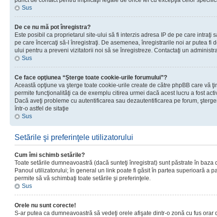
punct de contact pentru implicaţii legale de orice fel cu excepţia celor specific
Sus
De ce nu mă pot înregistra?
Este posibil ca proprietarul site-ului să fi interzis adresa IP de pe care intraţi 
pe care încercaţi să-l înregistraţi. De asemenea, înregistrarile noi ar putea fi d
ului pentru a preveni vizitatorii noi să se înregistreze. Contactaţi un administr
Sus
Ce face opţiunea “Şterge toate cookie-urile forumului”?
Această opţiune va şterge toate cookie-urile create de către phpBB care vă ţ
permite funcţionalităţi ca de exemplu citirea urmei dacă acest lucru a fost acti
Dacă aveţi probleme cu autentificarea sau dezautentificarea pe forum, şterger
într-o astfel de sitaţie
Sus
Setările şi preferinţele utilizatorului
Cum îmi schimb setările?
Toate setările dumneavoastră (dacă sunteţi înregistrat) sunt păstrate în baza de
Panoul utilizatorului; în general un link poate fi găsit în partea superioară a p
permite să vă schimbaţi toate setările şi preferinţele.
Sus
Orele nu sunt corecte!
S-ar putea ca dumneavoastră să vedeţi orele afişate dintr-o zonă cu fus orar di