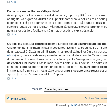
Sus
De ce nu este facilitatea X disponibilă?
Acest program a fost scris şi licenţiat de către grupul phpBB. În cazul în care co
adaugată, vă rugăm să vizitaţi site-ul phpBB.com şi să vedeţi ce are de spus
cereri de facilităţi pe forumurile de la phpbb.com, pentru că grupul phpBB fo
sarcinile legate de noile facilităţi. Vă rugăm să consultaţi aceste forumuri şi s
noastră legată de o facilitate şi să urmaţi procedura explicată acolo.
Sus
Cu cine iau legatura pentru probleme juridice şi/sau abuzuri legate de ac
Oricare din administratorii afişaţi în secţiunea “Echipa” ar trebui să fie un punc
dumneavoastră. Dacă nu primiţi răspuns, ar trebui să luaţi legătura cu poseso
whois
) sau, dacă acesta este pe un domeniu gratuit (de exemplu: Yahoo!, free
departamentul pentru abuzuri al serviciului respectiv. Vă rugăm să reţineţi 
de control
şi nu poate fi tras la răspundere pentru cum, unde sau de către cin
legatura cu grupul phpBB pentru probleme juridice care
nu sunt legate direc
în sine. Dacă trimiteţi un mesaj către grupul phpBB
despre orice folosire a un
aşteptaţi un terţ răspuns sau niciun răspuns.
Sus
Mergi la:
Echipa
•
Şterge toa
Prima pagină
Powered by
phpBB
© 2000-2011 phpBB Gro