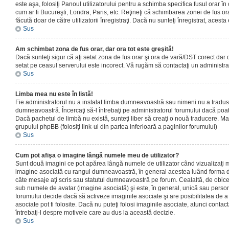
este aşa, folosiţi Panoul utilizatorului pentru a schimba specifica fusul orar în
cum ar fi Bucureşti, Londra, Paris, etc. Reţineţi că schimbarea zonei de fus orar
făcută doar de către utilizatorii înregistraţi. Dacă nu sunteţi înregistrat, aces
Sus
Am schimbat zona de fus orar, dar ora tot este greşită!
Dacă sunteţi sigur că aţi setat zona de fus orar şi ora de vară/DST corect dar o
setat pe ceasul serverului este incorect. Vă rugăm să contactaţi un administr
Sus
Limba mea nu este în listă!
Fie administratorul nu a instalat limba dumneavoastră sau nimeni nu a tradus
dumneavoastră. Încercaţi să-l întrebaţi pe administratorul forumului dacă poat
Dacă pachetul de limbă nu există, sunteţi liber să creaţi o nouă traducere. Mai 
grupului phpBB (folosiţi link-ul din partea inferioară a paginilor forumului)
Sus
Cum pot afişa o imagine lângă numele meu de utilizator?
Sunt două imagini ce pot apărea lângă numele de utilizator când vizualizaţi m
imagine asociată cu rangul dumneavoastră, în general acestea luând forma de
câte mesaje aţi scris sau statutul dumneavoastră pe forum. Cealaltă, de obic
sub numele de avatar (imagine asociată) şi este, în general, unică sau personal
forumului decide dacă să activeze imaginile asociate şi are posibilitatea de a
asociate pot fi folosite. Dacă nu puteţi folosi imaginile asociate, atunci contact
întrebaţi-l despre motivele care au dus la această decizie.
Sus