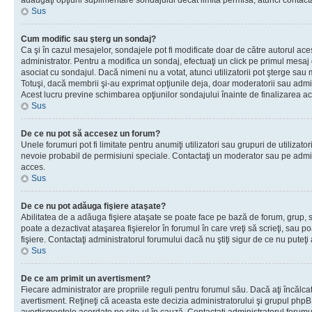
adăugaţi opţiuni suplimentare sondajului decât limita permisă, atunci contacta
Sus
Cum modific sau şterg un sondaj?
Ca şi în cazul mesajelor, sondajele pot fi modificate doar de către autorul ac
administrator. Pentru a modifica un sondaj, efectuaţi un click pe primul mesaj
asociat cu sondajul. Dacă nimeni nu a votat, atunci utilizatorii pot şterge sau 
Totuşi, dacă membrii şi-au exprimat opţiunile deja, doar moderatorii sau admini
Acest lucru previne schimbarea opţiunilor sondajului înainte de finalizarea ac
Sus
De ce nu pot să accesez un forum?
Unele forumuri pot fi limitate pentru anumiţi utilizatori sau grupuri de utilizatori
nevoie probabil de permisiuni speciale. Contactaţi un moderator sau pe admin
acces.
Sus
De ce nu pot adăuga fişiere ataşate?
Abilitatea de a adăuga fişiere ataşate se poate face pe bază de forum, grup, sa
poate a dezactivat ataşarea fişierelor în forumul în care vreţi să scrieţi, sau 
fişiere. Contactaţi administratorul forumului dacă nu ştiţi sigur de ce nu puteţi
Sus
De ce am primit un avertisment?
Fiecare administrator are propriile reguli pentru forumul său. Dacă aţi încălca
avertisment. Reţineţi că aceasta este decizia administratorului şi grupul php