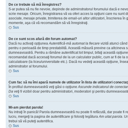
De ce trebuie să mă înregistrez?
S-ar putea să nu fie nevoie, depinde de adminstratorul forumului dacă e nevoi
scrie mesaje. Oricum, înregistrarea vă va oferi acces la opţiuni care nu sunt dis
asociate, mesaje private, trimiterea de email-uri altor utilizatori, înscrierea î
momente, aşa că vă recomandăm să vă înregistraţi.
Sus
De ce sunt scos afară din forum automat?
Dacă nu activaţi opţiunea
Autentifică-mă automat la fiecare vizită
atunci când v
pentru o perioadă de timp prestabilită. Această măsură previne ca altcineva 
dumneavoastră. Pentru a rămâne autentificat tot timpul, bifaţi această opţiune 
recomandat dacă accesaţi forumul de la un calculator public, cum ar fi de la o 
calculatoare (la liceu/universitate etc.). Dacă nu vedeţi această opţiune, îns
adminstrator al forumului.
Sus
Cum fac să nu îmi apară numele de utilizator în lista de utilizatori conectaţ
În profilul dumneavoastră veţi găsi o opţiune
Ascunde indicatorul de conecta
Da
veţi fi vizibil doar pentru administratori, moderatori şi pentru dumneavoastr
Sus
Mi-am pierdut parola!
Nu intraţi în panică! Parola dumneavoastră nu poate fi refăcută, dar poate fi r
lucru, mergeţi la pagina de autentificare şi folosiţi legătura
Am uitat parola
. Ur
trebui să vă puteţi autentifica.
Sus