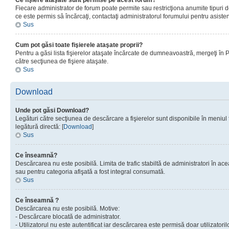
Ce fişiere ataşate sunt permise pe acest forum?
Fiecare administrator de forum poate permite sau restricţiona anumite tipuri de
ce este permis sâ încărcaţi, contactaţi administratorul forumului pentru asisten
Sus
Cum pot găsi toate fişierele ataşate proprii?
Pentru a găsi lista fişierelor ataşate încărcate de dumneavoastră, mergeţi în Pan
către secţiunea de fişiere ataşate.
Sus
Download
Unde pot găsi Download?
Legături către secţiunea de descărcare a fişierelor sunt disponibile în meniul
legătură directă: [
Download
]
Sus
Ce înseamnă?
Descărcarea nu este posibilă. Limita de trafic stabiltă de administratori în ac
sau pentru categoria afişată a fost integral consumată.
Sus
Ce înseamnă ?
Descărcarea nu este posibilă. Motive:
- Descărcare blocată de administrator.
- Utilizatorul nu este autentificat iar descărcarea este permisă doar utilizatorilo