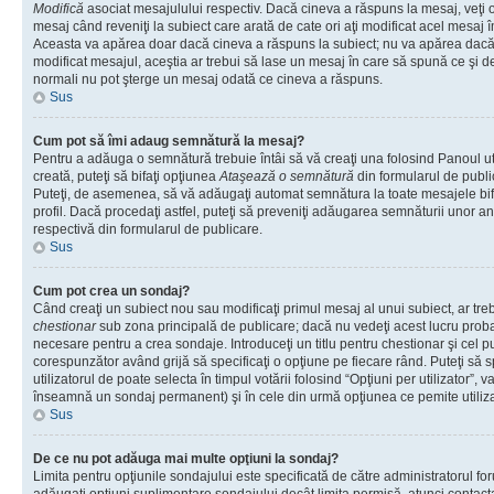
Modifică
asociat mesajulului respectiv. Dacă cineva a răspuns la mesaj, veţi 
mesaj când reveniţi la subiect care arată de cate ori aţi modificat acel mesaj 
Aceasta va apărea doar dacă cineva a răspuns la subiect; nu va apărea dacă
modificat mesajul, aceştia ar trebui să lase un mesaj în care să spună ce şi de 
normali nu pot şterge un mesaj odată ce cineva a răspuns.
Sus
Cum pot să îmi adaug semnătură la mesaj?
Pentru a adăuga o semnătură trebuie întâi să vă creaţi una folosind Panoul ut
creată, puteţi să bifaţi opţiunea
Ataşează o semnătură
din formularul de publ
Puteţi, de asemenea, să vă adăugaţi automat semnătura la toate mesajele b
profil. Dacă procedaţi astfel, puteţi să preveniţi adăugarea semnăturii unor a
respectivă din formularul de publicare.
Sus
Cum pot crea un sondaj?
Când creaţi un subiect nou sau modificaţi primul mesaj al unui subiect, ar tre
chestionar
sub zona principală de publicare; dacă nu vedeţi acest lucru probab
necesare pentru a crea sondaje. Introduceţi un titlu pentru chestionar şi cel p
corespunzător având grijă să specificaţi o opţiune pe fiecare rând. Puteţi să s
utilizatorul de poate selecta în timpul votării folosind “Opţiuni per utilizator”, v
înseamnă un sondaj permanent) şi în cele din urmă opţiunea ce pemite utilizat
Sus
De ce nu pot adăuga mai multe opţiuni la sondaj?
Limita pentru opţiunile sondajului este specificată de către administratorul fo