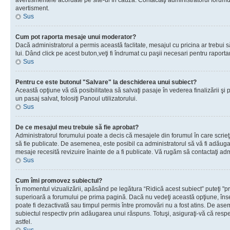
avertismentele acordate pe site-ul în cauză. Contactaţi administratorul forumulu
avertisment.
Sus
Cum pot raporta mesaje unui moderator?
Dacă administratorul a permis această faclitate, mesajul cu pricina ar trebui 
lui. Dând click pe acest buton,veţi fi îndrumat cu paşii necesari pentru raport
Sus
Pentru ce este butonul "Salvare" la deschiderea unui subiect?
Această opţiune vă dă posibilitatea să salvaţi pasaje în vederea finalizării şi pu
un pasaj salvat, folosiţi Panoul utilizatorului.
Sus
De ce mesajul meu trebuie să fie aprobat?
Administratorul forumului poate a decis că mesajele din forumul în care scrieţi
să fie publicate. De asemenea, este posibil ca administratorul să vă fi adăugat 
mesaje recesită revizuire înainte de a fi publicate. Vă rugăm să contactaţi adm
Sus
Cum îmi promovez subiectul?
În momentul vizualizării, apăsând pe legătura “Ridică acest subiect” puteţi "p
superioară a forumului pe prima pagină. Dacă nu vedeţi această opţiune, î
poate fi dezactivată sau timpul permis între promovări nu a fost atins. De as
subiectul respectiv prin adăugarea unui răspuns. Totuşi, asiguraţi-vă că respe
astfel.