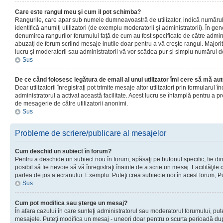
Care este rangul meu şi cum il pot schimba?
Rangurile, care apar sub numele dumneavoastră de utilizator, indică numărul 
identifică anumiţi utilizatori (de exemplu moderatorii şi administratorii). În ge
denumirea rangurilor forumului faţă de cum au fost specificate de către admin
abuzaţi de forum scriind mesaje inutile doar pentru a vă creşte rangul. Majorit
lucru şi moderatorii sau administratorii vă vor scădea pur şi simplu numărul 
Sus
De ce când folosesc legătura de email al unui utilizator îmi cere să mă aut
Doar utilizatorii înregistraţi pot trimite mesaje altor utilizatori prin formularul
administratorul a activat această facilitate. Acest lucru se întamplă pentru a p
de mesagerie de către utilizatorii anonimi.
Sus
Probleme de scriere/publicare al mesajelor
Cum deschid un subiect în forum?
Pentru a deschide un subiect nou în forum, apăsaţi pe butonul specific, fie din
posibil să fie nevoie să vă înregistraţi înainte de a scrie un mesaj. Facilităţile
partea de jos a ecranului. Exemplu: Puteţi crea subiecte noi în acest forum, Pu
Sus
Cum pot modifica sau şterge un mesaj?
În afara cazului în care sunteţi administratorul sau moderatorul forumului, put
mesajele. Puteţi modifica un mesaj - uneori doar pentru o scurta perioadă d