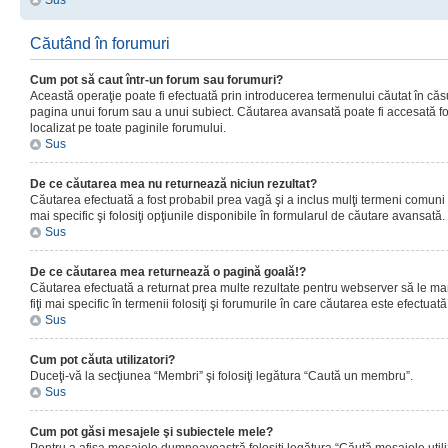
Sus
Căutând în forumuri
Cum pot să caut într-un forum sau forumuri?
Această operaţie poate fi efectuată prin introducerea termenului căutat în că
pagina unui forum sau a unui subiect. Căutarea avansată poate fi accesată fo
localizat pe toate paginile forumului.
Sus
De ce căutarea mea nu returnează niciun rezultat?
Căutarea efectuată a fost probabil prea vagă şi a inclus mulţi termeni comuni
mai specific şi folosiţi opţiunile disponibile în formularul de căutare avansată.
Sus
De ce căutarea mea returnează o pagină goală!?
Căutarea efectuată a returnat prea multe rezultate pentru webserver să le man
fiţi mai specific în termenii folosiţi şi forumurile în care căutarea este efectuată
Sus
Cum pot căuta utilizatori?
Duceţi-vă la secţiunea “Membri” şi folosiţi legătura “Caută un membru”.
Sus
Cum pot găsi mesajele şi subiectele mele?