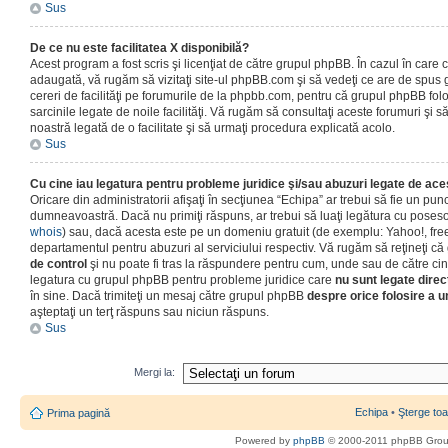
Sus
De ce nu este facilitatea X disponibilă?
Acest program a fost scris şi licenţiat de către grupul phpBB. În cazul în care co
adaugată, vă rugăm să vizitaţi site-ul phpBB.com şi să vedeţi ce are de spus
cereri de facilităţi pe forumurile de la phpbb.com, pentru că grupul phpBB fo
sarcinile legate de noile facilităţi. Vă rugăm să consultaţi aceste forumuri şi s
noastră legată de o facilitate şi să urmaţi procedura explicată acolo.
Sus
Cu cine iau legatura pentru probleme juridice şi/sau abuzuri legate de ac
Oricare din administratorii afişaţi în secţiunea “Echipa” ar trebui să fie un punc
dumneavoastră. Dacă nu primiţi răspuns, ar trebui să luaţi legătura cu poseso
whois
) sau, dacă acesta este pe un domeniu gratuit (de exemplu: Yahoo!, free
departamentul pentru abuzuri al serviciului respectiv. Vă rugăm să reţineţi 
de control
şi nu poate fi tras la răspundere pentru cum, unde sau de către cin
legatura cu grupul phpBB pentru probleme juridice care
nu sunt legate direc
în sine. Dacă trimiteţi un mesaj către grupul phpBB
despre orice folosire a un
aşteptaţi un terţ răspuns sau niciun răspuns.
Sus
Mergi la:
Echipa
•
Şterge toa
Prima pagină
Powered by
phpBB
© 2000-2011 phpBB Gro