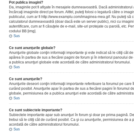
Pot publica imagini?
Da, imaginile pot fi afişate în mesajele dumneavoastră. Dacă administratorul a
încărcaţi imaginile direct pe forum. Altfel, puteţi folosi o legatură către o ima
publicului, cum ar fi http://www.examplu.com/imaginea-mea.gif. Nu puteţi să cr
calculatorul dumneavoastră (doar dacă este un server public), nici cu imagin
autentificare, cum ar fi căsuţele de e-mail, site-uri protejate cu parolă, etc. Pen
codului BB [img].
Sus
Ce sunt anunţurile globale?
Anunţurile globale conţin informaţii importante şi este indicat să le citiţi cât d
apărea în partea de sus a fiecărei pagini de forum şi în interiorul panoului de 
a publica anunţuri globale este acordată de către administratorul forumului.
Sus
Ce sunt anunţurile?
Anunţurile deseori conţin informaţii importante referitoare la forumul pe care îl 
curând posibil. Anunţurile apar în partea de sus a fiecărei pagini în forumul de
globale, permisiunea de a publica anunţuri este acordată de către administrat
Sus
Ce sunt subiectele importante?
Subiectele importante apar sub anunţuri în forum şi doar pe prima pagină. Des
trebui să le citiţi cât de curând posibil. Ca şi cu anunţurile, permisiunea de a
acordată de către administratorul forumului.
Sus