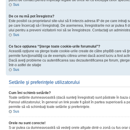
punct de contact pentru implicaţii legale de orice fel cu excepţia celor specific
Sus
De ce nu mă pot înregistra?
Este posibil ca proprietarul site-ului să fi interzis adresa IP de pe care intraţi 
pe care încercaţi să-l înregistraţi. De asemenea, înregistrarile noi ar putea fi d
ului pentru a preveni vizitatorii noi să se înregistreze. Contactaţi un administr
Sus
Ce face opţiunea “Şterge toate cookie-urile forumului”?
Această opţiune va şterge toate cookie-urile create de către phpBB care vă ţ
permite funcţionalităţi ca de exemplu citirea urmei dacă acest lucru a fost acti
Dacă aveţi probleme cu autentificarea sau dezautentificarea pe forum, şterger
într-o astfel de sitaţie
Sus
Setările şi preferinţele utilizatorului
Cum îmi schimb setările?
Toate setările dumneavoastră (dacă sunteţi înregistrat) sunt păstrate în baza de
Panoul utilizatorului; în general un link poate fi găsit în partea superioară a p
permite să vă schimbaţi toate setările şi preferinţele.
Sus
Orele nu sunt corecte!
S-ar putea ca dumneavoastră să vedeţi orele afişate dintr-o zonă cu fus orar di