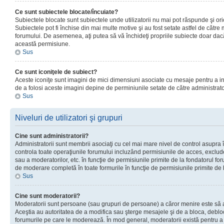
Ce sunt subiectele blocate/încuiate?
Subiectele blocate sunt subiectele unde utilizatorii nu mai pot răspunde şi or
Subiectele pot fi închise din mai multe motive şi au fost setate astfel de către
forumului. De asemenea, aţi putea să vă închideţi propriile subiecte doar dac
această permisiune.
Sus
Ce sunt iconiţele de subiect?
Aceste iconiţe sunt imagini de mici dimensiuni asociate cu mesaje pentru a ind
de a folosi aceste imagini depine de perminiunile setate de către administrato
Sus
Niveluri de utilizatori şi grupuri
Cine sunt administratorii?
Administratorii sunt membrii asociaţi cu cel mai mare nivel de control asupra în
controla toate operaţiunile forumului incluzând permisiunile de acces, excluder
sau a moderatorilor, etc. în funcţie de permisiunile primite de la fondatorul 
de moderare completă în toate formurile în funcţie de permisiunile primite de 
Sus
Cine sunt moderatorii?
Moderatorii sunt persoane (sau grupuri de persoane) a căror menire este să a
Aceştia au autoritatea de a modifica sau şterge mesajele şi de a bloca, debloc
forumurile pe care le moderează. În mod general, moderatorii există pentru a av