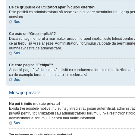
De ce grupurile de utilizatori apar în culori diferite?
Este posibil ca administratorul să asocieze o culoare membrilor unui grup pen
acestora.
Sus
Ce este un “Grup implicit”?
Dacă sunteţi membrul a mai multor grupuri, grupul implicit este folosit pentru
ce ar trebui să vi se afişeze. Administratorul forumului vă poate da permisiun
dumneavoastră de administrare.
Sus
Ce este pagina "Echipa"?
Această pagină vă furnizează o listă cu conducerea forumului, incluzând adminis
ca de exemplu forumurile pe care le moderează.
Sus
Mesaje private
Nu pot trimite mesaje private!
Există trei posibile motive: nu sunteţi înregistrat şi/sau autentificat, administ
privată pentru toţi utilizatorii sau administratorul forumului v-a restricţionat f
administrator al forumului pentru mai multe informaţii.
Sus