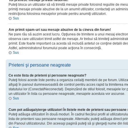
Tot primesc mesaje private nedorite!
Puteţi bloca un utilizator să vă trimită mesaje private folosind regulile de mes
primiţi mesaje private abuzive de la un anumit utilizator, contactaţi un adminis
restricţiona folosirea mesajelor private pentru anumiţi utilizatori.
Sus
Am primit spam-uri sau mesaje abuzive de la cineva din forum!
Ne pare rău să auzim acest lucru. Opţiunea de trimitere a unui mesaj electro
observa care utilizatori trimit astfel de mesaje. Ar trebui să trimiteţi administ
primit. Este foarte important ca acesta să includă antetul ce conţine detalii des
Astfel, administratorul forumului poate acţiona în consecinţă.
Sus
Prieteni şi persoane neagreate
Ce este lista de prieteni şi persoane neagreate?
Puteţi folosi aceste liste pentru a organiza ceilalţi membrii de pe forum. Utilizat
afişaţi în panoul dumneavoastră de control pentru acces rapid la trimiterea me
statutului lor (Conectat/Neconectat). Depinzând de stilul folosit, mesajele lor
un utilizator în lista cu persoane neagreate, mesajele acestuia vor ascunse.
Sus
Cum pot adăuga/şterge utilizatori în listele mele de prieteni sau persoan
Puteţi adăuga utilizatori în două moduri. În cadrul fiecărui profil al utilizatorul
lista de prienteni sau persoane neagreate. Alternativ, puteţi adăuga direct pri
din Panoul utilizatorului. Din aceeaşi pagină puteţi să şi ştergeţi nume din list