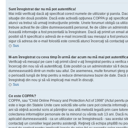
Sunt înregistrat dar nu mă pot autentifica!
Mai intâi verificaţi dacă aţi specificat corect numele de utilizator şi parola. Da
situaţie din două posibile. Dacă este activată opţiunea COPPA şi aţi specificat 
atunci va trebui să urmaţi instrucţiunile primite. Unele forumuri obligă ca utilizat
trebuie activat fie de către dumneavoastră personal, fie de către un administrat
Această informaţie a fost prezentată la înregistrare. Dacă aţi primit un email a
posibil să fi specificat o adresă de e-mail incorectă sau mesajul a fost prelucr
sigur că adresa de e-mail folosită este corectă atunci încercaţi să contactaţi u
Sus
M-am înregistrat cu ceva timp în urmă dar acum nu mă mai pot autentific
Verificaţi-vă mesajul pe care l-aţi primit când v-aţi înregistrat pentru a verifica
încercaţi din nou să vă autentificaţi. Este posibil ca un administrator să fi dezac
dumneavoastră dintr-un motiv sau altul. De asemenea, multe forumuri şterg peri
o perioadă lungă de timp pentru a reduce dimensiunea bazei de date. Dacă s-a
înregistraţi din nou şi să vă implicaţi mai mult în discuţii.
Sus
Ce este COPPA?
COPPA, sau "Child Online Privacy and Protection Act of 1998" (Actul penrtu pro
este o lege din Statele Unite care solicită site-urile care pot colecta informaţi
ani să obţină acordul scris al părinţilor sau altă metodă legală prin care tutore
colectarea informaţiilor personale de la minorul cu vârsta sub 13 ani. Dacă nu
aplicabil dumneavoastră - ca un utilizator ce se înregistrează - sau acestui site
contactaţi un consilier legal pentru asistenţă. Reţineţi că echipa phpBB nu poat