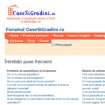
Informatie si inspiratie pentru CASA
si GRADINA ta!
Forumul CaseSiGradini.ro
Home
Produse parteneri
Revista
Galerie imagini
Catalog
Dictionar
Shop
Forum
Prima pagină
Întrebări puse frecvent
Probleme de autentificare şi înregistrare
Niveluri de utilizat
De ce nu mă pot autentifica?
Cine sunt administra
De ce trebuie să mă înregistrez?
Cine sunt moderator
De ce sunt scos afară din forum automat?
Ce sunt grupurile de 
Cum fac să nu îmi apară numele de utilizator în lista de
Unde pot fi găsite gr
utilizatori conectaţi?
asociez unuia?
Mi-am pierdut parola!
Cum pot deveni moder
Sunt înregistrat dar nu mă pot autentifica!
De ce grupurile de uti
M-am înregistrat cu ceva timp în urmă dar acum nu mă mai pot
Ce este un “Grup imp
autentifica?!
Ce este pagina "Ec