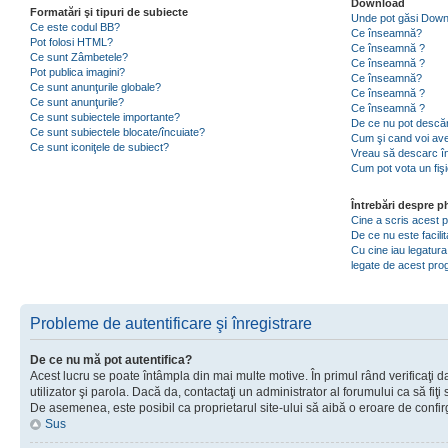
Download
Formatări şi tipuri de subiecte
Unde pot găsi Dow
Ce este codul BB?
Ce înseamnă?
Pot folosi HTML?
Ce înseamnă ?
Ce sunt Zâmbetele?
Ce înseamnă ?
Pot publica imagini?
Ce înseamnă?
Ce sunt anunţurile globale?
Ce înseamnă ?
Ce sunt anunţurile?
Ce înseamnă ?
Ce sunt subiectele importante?
De ce nu pot descăr
Ce sunt subiectele blocate/încuiate?
Cum şi cand voi ave
Ce sunt iconiţele de subiect?
Vreau să descarc în
Cum pot vota un fiş
Întrebări despre 
Cine a scris acest
De ce nu este facili
Cu cine iau legatura
legate de acest pr
Probleme de autentificare şi înregistrare
De ce nu mă pot autentifica?
Acest lucru se poate întâmpla din mai multe motive. În primul rând verificaţi d
utilizator şi parola. Dacă da, contactaţi un administrator al forumului ca să fiţi 
De asemenea, este posibil ca proprietarul site-ului să aibă o eroare de confir
Sus