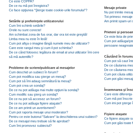
Ce este COPPA?
De ce nu mă pot înregistra?
Mesaje private
Ce face opţiunea “Şterge toate cookie-urile forumului”?
Nu pot trimite mesaj
Tot primesc mesaje 
Setările şi preferinţele utilizatorului
Am primit spam-uri 
Cum îmi schimb setările?
Orele nu sunt corecte!
Prieteni şi persoa
Am schimbat zona de fus orar, dar ora tot este greşită!
Ce este lista de pri
Limba mea nu este în listă!
Cum pot adăuga/şterg
Cum pot afişa o imagine lângă numele meu de utilizator?
persoane neagreat
Care este rangul meu şi cum il pot schimba?
De ce când folosesc legătura de email al unui utilizator îmi cere
Căutând în forumu
să mă autentific?
Cum pot să caut înt
De ce căutarea mea 
Probleme de scriere/publicare al mesajelor
De ce căutarea mea
Cum deschid un subiect în forum?
Cum pot căuta utiliz
Cum pot modifica sau şterge un mesaj?
Cum pot găsi mesaje
Cum pot să îmi adaug semnătură la mesaj?
Cum pot crea un sondaj?
Însemnarea şi însc
De ce nu pot adăuga mai multe opţiuni la sondaj?
Care este diferenţa 
Cum modific sau şterg un sondaj?
Cum mă pot înscrie 
De ce nu pot să accesez un forum?
Cum imi pot şterge î
De ce nu pot adăuga fişiere ataşate?
De ce am primit un avertisment?
Cum pot raporta mesaje unui moderator?
Fişiere ataşate
Pentru ce este butonul "Salvare" la deschiderea unui subiect?
Ce fişiere ataşate 
De ce mesajul meu trebuie să fie aprobat?
Cum pot găsi toate f
Cum îmi promovez subiectul?