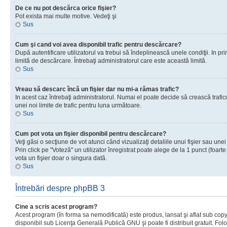
De ce nu pot descărca orice fişier?
Pot exista mai multe motive. Vedeţi şi
Sus
Cum şi cand voi avea disponibil trafic pentru descărcare?
După autentificare utilizatorul va trebui să îndeplinească unele condiţii. In prim
limită de descărcare. Întrebaţi administratorul care este această limită.
Sus
Vreau să descarc încă un fişier dar nu mi-a rămas trafic?
In acest caz întrebaţi administratorul. Numai el poate decide să crească trafic
unei noi limite de trafic pentru luna următoare.
Sus
Cum pot vota un fişier disponibil pentru descărcare?
Veţi găsi o secţiune de vot atunci când vizualizaţi detaliile unui fişier sau unei
Prin click pe "Voteză" un utilizator înregistrat poate alege de la 1 punct (foarte
vota un fişier doar o singura dată.
Sus
Întrebări despre phpBB 3
Cine a scris acest program?
Acest program (în forma sa nemodificată) este produs, lansat şi aflat sub copy
disponibil sub Licenţa Generală Publică GNU şi poate fi distribuit gratuit. Folos