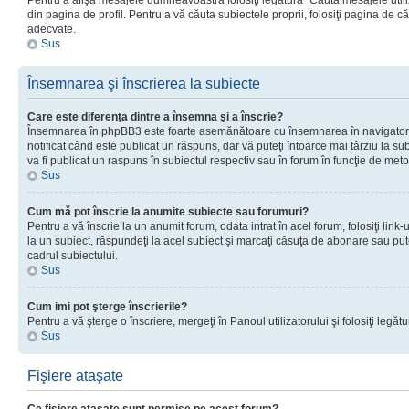
Pentru a afişa mesajele dumneavoastră folosiţi legătura “Căută mesajele utiliz
din pagina de profil. Pentru a vă căuta subiectele proprii, folosiţi pagina de c
adecvate.
Sus
Însemnarea şi înscrierea la subiecte
Care este diferenţa dintre a însemna şi a înscrie?
Însemnarea în phpBB3 este foarte asemănătoare cu însemnarea în navigator
notificat când este publicat un răspuns, dar vă puteţi întoarce mai târziu la subie
va fi publicat un raspuns în subiectul respectiv sau în forum în funcţie de meto
Sus
Cum mă pot înscrie la anumite subiecte sau forumuri?
Pentru a vă înscrie la un anumit forum, odata intrat în acel forum, folosiţi link
la un subiect, răspundeţi la acel subiect şi marcaţi căsuţa de abonare sau put
cadrul subiectului.
Sus
Cum imi pot şterge înscrierile?
Pentru a vă şterge o înscriere, mergeţi în Panoul utilizatorului şi folosiţi legătur
Sus
Fişiere ataşate