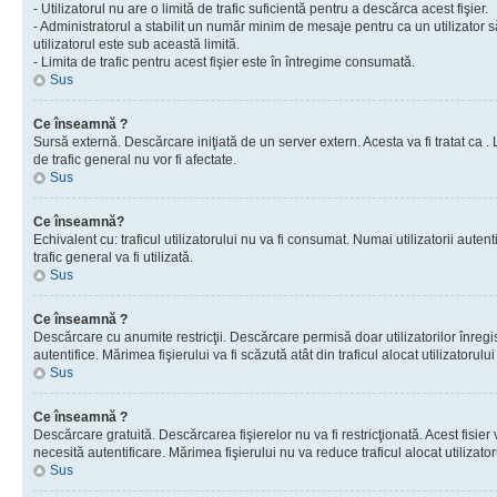
- Utilizatorul nu are o limită de trafic suficientă pentru a descărca acest fişier.
- Administratorul a stabilit un număr minim de mesaje pentru ca un utilizator s
utilizatorul este sub această limită.
- Limita de trafic pentru acest fişier este în întregime consumată.
Sus
Ce înseamnă ?
Sursă externă. Descărcare iniţiată de un server extern. Acesta va fi tratat ca . Lim
de trafic general nu vor fi afectate.
Sus
Ce înseamnă?
Echivalent cu: traficul utilizatorului nu va fi consumat. Numai utilizatorii autent
trafic general va fi utilizată.
Sus
Ce înseamnă ?
Descărcare cu anumite restricţii. Descărcare permisă doar utilizatorilor înregist
autentifice. Mărimea fişierului va fi scăzută atât din traficul alocat utilizatorului 
Sus
Ce înseamnă ?
Descărcare gratuită. Descărcarea fişierelor nu va fi restricţionată. Acest fisier 
necesită autentificare. Mărimea fişierului nu va reduce traficul alocat utilizato
Sus