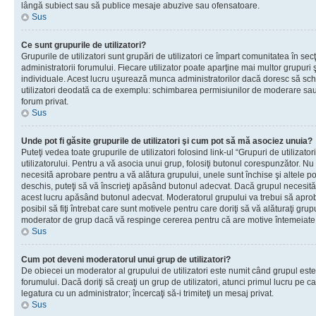
lângă subiect sau să publice mesaje abuzive sau ofensatoare.
Sus
Ce sunt grupurile de utilizatori?
Grupurile de utilizatori sunt grupări de utilizatori ce împart comunitatea în secţ
administratorii forumului. Fiecare utilizator poate aparţine mai multor grupuri 
individuale. Acest lucru uşurează munca administratorilor dacă doresc să sch
utilizatori deodată ca de exemplu: schimbarea permisiunilor de moderare sau 
forum privat.
Sus
Unde pot fi găsite grupurile de utilizatori şi cum pot să mă asociez unuia?
Puteţi vedea toate grupurile de utilizatori folosind link-ul “Grupuri de utilizato
utilizatorului. Pentru a vă asocia unui grup, folosiţi butonul corespunzător. N
necesită aprobare pentru a vă alătura grupului, unele sunt închise şi altele p
deschis, puteţi să vă înscrieţi apăsând butonul adecvat. Dacă grupul necesită
acest lucru apăsând butonul adecvat. Moderatorul grupului va trebui să apr
posibil să fiţi întrebat care sunt motivele pentru care doriţi să vă alăturaţi gru
moderator de grup dacă vă respinge cererea pentru că are motive întemeiate
Sus
Cum pot deveni moderatorul unui grup de utilizatori?
De obiecei un moderator al grupului de utilizatori este numit când grupul este
forumului. Dacă doriţi să creaţi un grup de utilizatori, atunci primul lucru pe car
legatura cu un administrator; încercaţi să-i trimiteţi un mesaj privat.
Sus