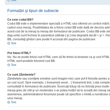
Sus
Formatări şi tipuri de subiecte
Ce este codul BB?
Codul BB este o implementare specială a HTML-ului oferind un control mărit a
cadrul unui mesaj. Posibilitatea de a folosi codul BB este dată de decizia admi
acest cod de la mesaj la mesaj din formularul de publicare. Codul BB este sim
(tag-urile) sunt închise în paranteze pătrate [ şi ] mai degrabă decât < şi >. P
BB, consultaţi ghidul care poate fi accesat din pagina de publicare.
Sus
Pot folosi HTML?
Nu. Nu se poate folosi cod HTML care să fie trimis la browser ca şi cod HTML. 
HTML sunt posibile folosind cod BB.
Sus
Ce sunt Zâmbetele?
Zâmbetele sau iconiţele emotive sunt imagini mici care pot fi folosite pentru
un cod scurt. Spre exemplu :) înseamnă vesel , :( înseamnă trist. Lista complet
consultată în formularul de publicare. Încercaţi totuşi să nu folosiţi prea mult
mesaj greu de citit şi un moderator s-ar putea hotărî să le scoată din mesaj s
asemenea, administratorul forumului poate să specifice o limită a numărului d
unui mesaj.
Sus