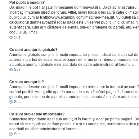
Pot publica imagini?
Da, imaginile pot fi afişate în mesajele dumneavoastră. Dacă administratorul a
încărcaţi imaginile direct pe forum. Altfel, puteţi folosi o legatură către o ima
publicului, cum ar fi http://www.examplu.com/imaginea-mea.gif. Nu puteţi să cr
calculatorul dumneavoastră (doar dacă este un server public), nici cu imagin
autentificare, cum ar fi căsuţele de e-mail, site-uri protejate cu parolă, etc. Pen
codului BB [img].
Sus
Ce sunt anunţurile globale?
Anunţurile globale conţin informaţii importante şi este indicat să le citiţi cât d
apărea în partea de sus a fiecărei pagini de forum şi în interiorul panoului de 
a publica anunţuri globale este acordată de către administratorul forumului.
Sus
Ce sunt anunţurile?
Anunţurile deseori conţin informaţii importante referitoare la forumul pe care îl 
curând posibil. Anunţurile apar în partea de sus a fiecărei pagini în forumul de
globale, permisiunea de a publica anunţuri este acordată de către administrat
Sus
Ce sunt subiectele importante?
Subiectele importante apar sub anunţuri în forum şi doar pe prima pagină. Des
trebui să le citiţi cât de curând posibil. Ca şi cu anunţurile, permisiunea de a
acordată de către administratorul forumului.
Sus