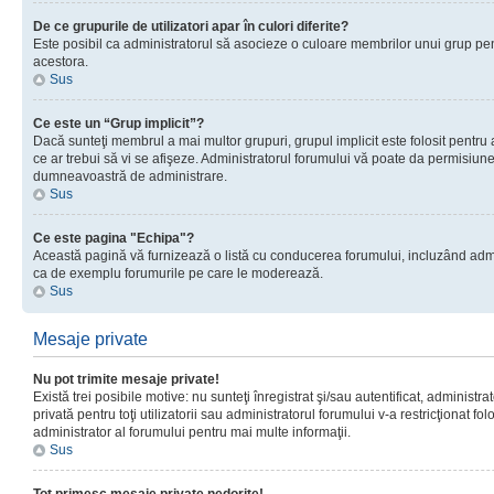
De ce grupurile de utilizatori apar în culori diferite?
Este posibil ca administratorul să asocieze o culoare membrilor unui grup pen
acestora.
Sus
Ce este un “Grup implicit”?
Dacă sunteţi membrul a mai multor grupuri, grupul implicit este folosit pentru
ce ar trebui să vi se afişeze. Administratorul forumului vă poate da permisiun
dumneavoastră de administrare.
Sus
Ce este pagina "Echipa"?
Această pagină vă furnizează o listă cu conducerea forumului, incluzând adminis
ca de exemplu forumurile pe care le moderează.
Sus
Mesaje private
Nu pot trimite mesaje private!
Există trei posibile motive: nu sunteţi înregistrat şi/sau autentificat, administ
privată pentru toţi utilizatorii sau administratorul forumului v-a restricţionat f
administrator al forumului pentru mai multe informaţii.
Sus