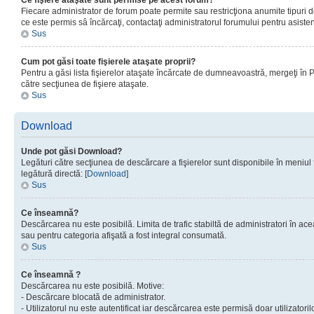
Ce fişiere ataşate sunt permise pe acest forum?
Fiecare administrator de forum poate permite sau restricţiona anumite tipuri de
ce este permis sâ încărcaţi, contactaţi administratorul forumului pentru asisten
Sus
Cum pot găsi toate fişierele ataşate proprii?
Pentru a găsi lista fişierelor ataşate încărcate de dumneavoastră, mergeţi în Pan
către secţiunea de fişiere ataşate.
Sus
Download
Unde pot găsi Download?
Legături către secţiunea de descărcare a fişierelor sunt disponibile în meniul
legătură directă: [
Download
]
Sus
Ce înseamnă?
Descărcarea nu este posibilă. Limita de trafic stabiltă de administratori în ac
sau pentru categoria afişată a fost integral consumată.
Sus
Ce înseamnă ?
Descărcarea nu este posibilă. Motive:
- Descărcare blocată de administrator.
- Utilizatorul nu este autentificat iar descărcarea este permisă doar utilizatorilo