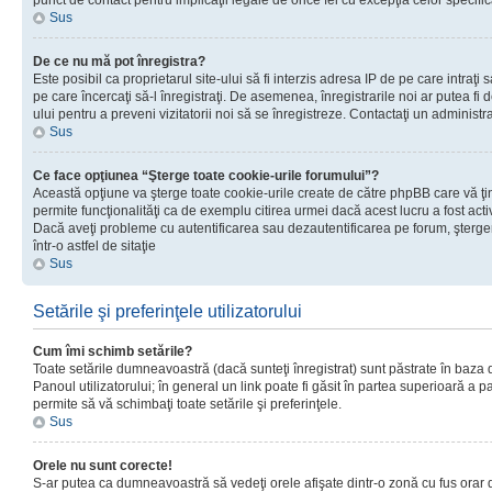
punct de contact pentru implicaţii legale de orice fel cu excepţia celor specific
Sus
De ce nu mă pot înregistra?
Este posibil ca proprietarul site-ului să fi interzis adresa IP de pe care intraţi 
pe care încercaţi să-l înregistraţi. De asemenea, înregistrarile noi ar putea fi d
ului pentru a preveni vizitatorii noi să se înregistreze. Contactaţi un administr
Sus
Ce face opţiunea “Şterge toate cookie-urile forumului”?
Această opţiune va şterge toate cookie-urile create de către phpBB care vă ţ
permite funcţionalităţi ca de exemplu citirea urmei dacă acest lucru a fost acti
Dacă aveţi probleme cu autentificarea sau dezautentificarea pe forum, şterger
într-o astfel de sitaţie
Sus
Setările şi preferinţele utilizatorului
Cum îmi schimb setările?
Toate setările dumneavoastră (dacă sunteţi înregistrat) sunt păstrate în baza de
Panoul utilizatorului; în general un link poate fi găsit în partea superioară a p
permite să vă schimbaţi toate setările şi preferinţele.
Sus
Orele nu sunt corecte!
S-ar putea ca dumneavoastră să vedeţi orele afişate dintr-o zonă cu fus orar di