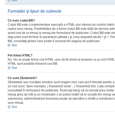
Sus
Formatări şi tipuri de subiecte
Ce este codul BB?
Codul BB este o implementare specială a HTML-ului oferind un control mărit a
cadrul unui mesaj. Posibilitatea de a folosi codul BB este dată de decizia admi
acest cod de la mesaj la mesaj din formularul de publicare. Codul BB este sim
(tag-urile) sunt închise în paranteze pătrate [ şi ] mai degrabă decât < şi >. P
BB, consultaţi ghidul care poate fi accesat din pagina de publicare.
Sus
Pot folosi HTML?
Nu. Nu se poate folosi cod HTML care să fie trimis la browser ca şi cod HTML. 
HTML sunt posibile folosind cod BB.
Sus
Ce sunt Zâmbetele?
Zâmbetele sau iconiţele emotive sunt imagini mici care pot fi folosite pentru
un cod scurt. Spre exemplu :) înseamnă vesel , :( înseamnă trist. Lista complet
consultată în formularul de publicare. Încercaţi totuşi să nu folosiţi prea mult
mesaj greu de citit şi un moderator s-ar putea hotărî să le scoată din mesaj s
asemenea, administratorul forumului poate să specifice o limită a numărului d
unui mesaj.
Sus