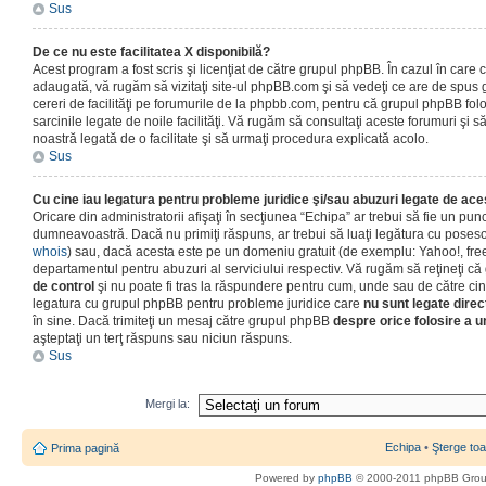
Sus
De ce nu este facilitatea X disponibilă?
Acest program a fost scris şi licenţiat de către grupul phpBB. În cazul în care co
adaugată, vă rugăm să vizitaţi site-ul phpBB.com şi să vedeţi ce are de spus
cereri de facilităţi pe forumurile de la phpbb.com, pentru că grupul phpBB fo
sarcinile legate de noile facilităţi. Vă rugăm să consultaţi aceste forumuri şi s
noastră legată de o facilitate şi să urmaţi procedura explicată acolo.
Sus
Cu cine iau legatura pentru probleme juridice şi/sau abuzuri legate de ac
Oricare din administratorii afişaţi în secţiunea “Echipa” ar trebui să fie un punc
dumneavoastră. Dacă nu primiţi răspuns, ar trebui să luaţi legătura cu poseso
whois
) sau, dacă acesta este pe un domeniu gratuit (de exemplu: Yahoo!, free
departamentul pentru abuzuri al serviciului respectiv. Vă rugăm să reţineţi 
de control
şi nu poate fi tras la răspundere pentru cum, unde sau de către cin
legatura cu grupul phpBB pentru probleme juridice care
nu sunt legate direc
în sine. Dacă trimiteţi un mesaj către grupul phpBB
despre orice folosire a un
aşteptaţi un terţ răspuns sau niciun răspuns.
Sus
Mergi la:
Echipa
•
Şterge toa
Prima pagină
Powered by
phpBB
© 2000-2011 phpBB Gro