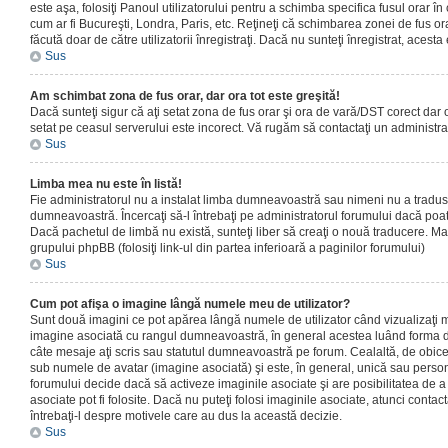
este aşa, folosiţi Panoul utilizatorului pentru a schimba specifica fusul orar în
cum ar fi Bucureşti, Londra, Paris, etc. Reţineţi că schimbarea zonei de fus orar
făcută doar de către utilizatorii înregistraţi. Dacă nu sunteţi înregistrat, aces
Sus
Am schimbat zona de fus orar, dar ora tot este greşită!
Dacă sunteţi sigur că aţi setat zona de fus orar şi ora de vară/DST corect dar o
setat pe ceasul serverului este incorect. Vă rugăm să contactaţi un administr
Sus
Limba mea nu este în listă!
Fie administratorul nu a instalat limba dumneavoastră sau nimeni nu a tradus
dumneavoastră. Încercaţi să-l întrebaţi pe administratorul forumului dacă poat
Dacă pachetul de limbă nu există, sunteţi liber să creaţi o nouă traducere. Mai 
grupului phpBB (folosiţi link-ul din partea inferioară a paginilor forumului)
Sus
Cum pot afişa o imagine lângă numele meu de utilizator?
Sunt două imagini ce pot apărea lângă numele de utilizator când vizualizaţi m
imagine asociată cu rangul dumneavoastră, în general acestea luând forma de
câte mesaje aţi scris sau statutul dumneavoastră pe forum. Cealaltă, de obic
sub numele de avatar (imagine asociată) şi este, în general, unică sau personal
forumului decide dacă să activeze imaginile asociate şi are posibilitatea de a
asociate pot fi folosite. Dacă nu puteţi folosi imaginile asociate, atunci contact
întrebaţi-l despre motivele care au dus la această decizie.
Sus