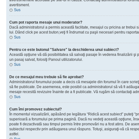
avertismentele acordate pe site-ul în cauză. Contactaţi administratorul forumulu
avertisment.
Sus
Cum pot raporta mesaje unui moderator?
Dacă administratorul a permis această faclitate, mesajul cu pricina ar trebui 
lui. Dând click pe acest buton,veţi fi îndrumat cu paşii necesari pentru raport
Sus
Pentru ce este butonul "Salvare" la deschiderea unui subiect?
Această opţiune vă dă posibilitatea să salvaţi pasaje în vederea finalizării şi pu
un pasaj salvat, folosiţi Panoul utilizatorului.
Sus
De ce mesajul meu trebuie să fie aprobat?
Administratorul forumului poate a decis că mesajele din forumul în care scrieţi
să fie publicate. De asemenea, este posibil ca administratorul să vă fi adăugat 
mesaje recesită revizuire înainte de a fi publicate. Vă rugăm să contactaţi adm
Sus
Cum îmi promovez subiectul?
În momentul vizualizării, apăsând pe legătura “Ridică acest subiect” puteţi "p
superioară a forumului pe prima pagină. Dacă nu vedeţi această opţiune, î
poate fi dezactivată sau timpul permis între promovări nu a fost atins. De as
subiectul respectiv prin adăugarea unui răspuns. Totuşi, asiguraţi-vă că respe
astfel.