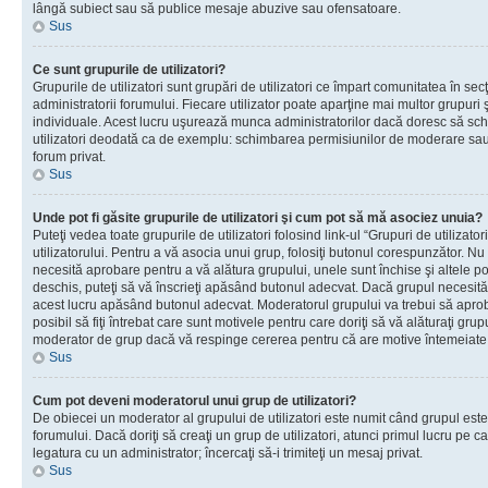
lângă subiect sau să publice mesaje abuzive sau ofensatoare.
Sus
Ce sunt grupurile de utilizatori?
Grupurile de utilizatori sunt grupări de utilizatori ce împart comunitatea în secţ
administratorii forumului. Fiecare utilizator poate aparţine mai multor grupuri 
individuale. Acest lucru uşurează munca administratorilor dacă doresc să sch
utilizatori deodată ca de exemplu: schimbarea permisiunilor de moderare sau 
forum privat.
Sus
Unde pot fi găsite grupurile de utilizatori şi cum pot să mă asociez unuia?
Puteţi vedea toate grupurile de utilizatori folosind link-ul “Grupuri de utilizato
utilizatorului. Pentru a vă asocia unui grup, folosiţi butonul corespunzător. N
necesită aprobare pentru a vă alătura grupului, unele sunt închise şi altele p
deschis, puteţi să vă înscrieţi apăsând butonul adecvat. Dacă grupul necesită
acest lucru apăsând butonul adecvat. Moderatorul grupului va trebui să apr
posibil să fiţi întrebat care sunt motivele pentru care doriţi să vă alăturaţi gru
moderator de grup dacă vă respinge cererea pentru că are motive întemeiate
Sus
Cum pot deveni moderatorul unui grup de utilizatori?
De obiecei un moderator al grupului de utilizatori este numit când grupul este
forumului. Dacă doriţi să creaţi un grup de utilizatori, atunci primul lucru pe car
legatura cu un administrator; încercaţi să-i trimiteţi un mesaj privat.
Sus