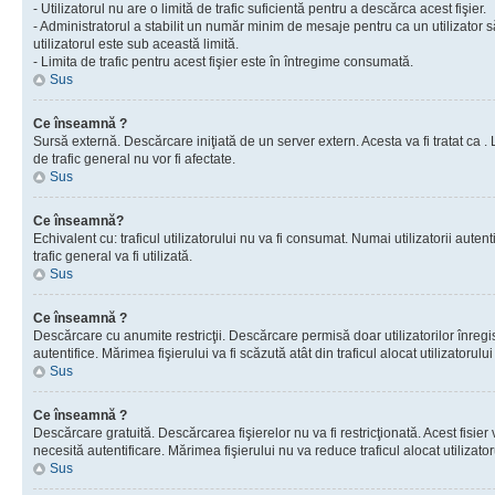
- Utilizatorul nu are o limită de trafic suficientă pentru a descărca acest fişier.
- Administratorul a stabilit un număr minim de mesaje pentru ca un utilizator s
utilizatorul este sub această limită.
- Limita de trafic pentru acest fişier este în întregime consumată.
Sus
Ce înseamnă ?
Sursă externă. Descărcare iniţiată de un server extern. Acesta va fi tratat ca . Lim
de trafic general nu vor fi afectate.
Sus
Ce înseamnă?
Echivalent cu: traficul utilizatorului nu va fi consumat. Numai utilizatorii autent
trafic general va fi utilizată.
Sus
Ce înseamnă ?
Descărcare cu anumite restricţii. Descărcare permisă doar utilizatorilor înregist
autentifice. Mărimea fişierului va fi scăzută atât din traficul alocat utilizatorului 
Sus
Ce înseamnă ?
Descărcare gratuită. Descărcarea fişierelor nu va fi restricţionată. Acest fisier 
necesită autentificare. Mărimea fişierului nu va reduce traficul alocat utilizato
Sus