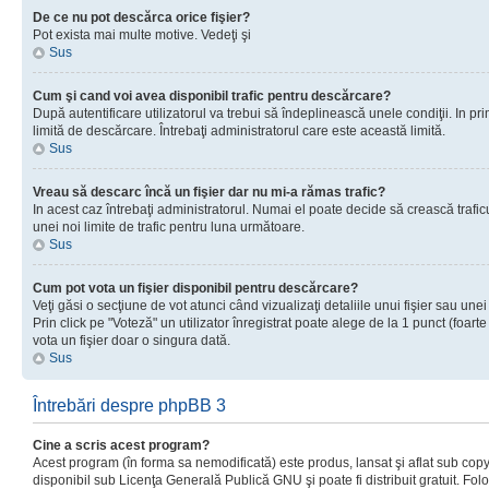
De ce nu pot descărca orice fişier?
Pot exista mai multe motive. Vedeţi şi
Sus
Cum şi cand voi avea disponibil trafic pentru descărcare?
După autentificare utilizatorul va trebui să îndeplinească unele condiţii. In prim
limită de descărcare. Întrebaţi administratorul care este această limită.
Sus
Vreau să descarc încă un fişier dar nu mi-a rămas trafic?
In acest caz întrebaţi administratorul. Numai el poate decide să crească trafic
unei noi limite de trafic pentru luna următoare.
Sus
Cum pot vota un fişier disponibil pentru descărcare?
Veţi găsi o secţiune de vot atunci când vizualizaţi detaliile unui fişier sau unei
Prin click pe "Voteză" un utilizator înregistrat poate alege de la 1 punct (foarte
vota un fişier doar o singura dată.
Sus
Întrebări despre phpBB 3
Cine a scris acest program?
Acest program (în forma sa nemodificată) este produs, lansat şi aflat sub copy
disponibil sub Licenţa Generală Publică GNU şi poate fi distribuit gratuit. Folos