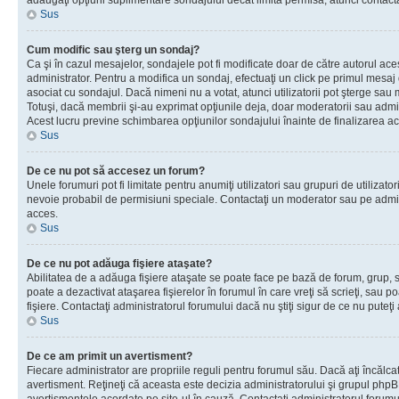
adăugaţi opţiuni suplimentare sondajului decât limita permisă, atunci contacta
Sus
Cum modific sau şterg un sondaj?
Ca şi în cazul mesajelor, sondajele pot fi modificate doar de către autorul ac
administrator. Pentru a modifica un sondaj, efectuaţi un click pe primul mesaj
asociat cu sondajul. Dacă nimeni nu a votat, atunci utilizatorii pot şterge sau 
Totuşi, dacă membrii şi-au exprimat opţiunile deja, doar moderatorii sau admini
Acest lucru previne schimbarea opţiunilor sondajului înainte de finalizarea ac
Sus
De ce nu pot să accesez un forum?
Unele forumuri pot fi limitate pentru anumiţi utilizatori sau grupuri de utilizatori
nevoie probabil de permisiuni speciale. Contactaţi un moderator sau pe admin
acces.
Sus
De ce nu pot adăuga fişiere ataşate?
Abilitatea de a adăuga fişiere ataşate se poate face pe bază de forum, grup, sa
poate a dezactivat ataşarea fişierelor în forumul în care vreţi să scrieţi, sau 
fişiere. Contactaţi administratorul forumului dacă nu ştiţi sigur de ce nu puteţi
Sus
De ce am primit un avertisment?
Fiecare administrator are propriile reguli pentru forumul său. Dacă aţi încălca
avertisment. Reţineţi că aceasta este decizia administratorului şi grupul php