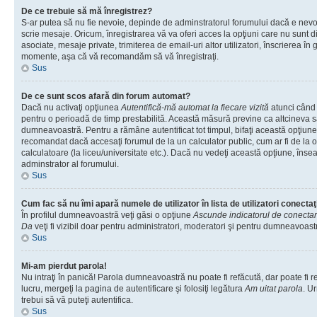
De ce trebuie să mă înregistrez?
S-ar putea să nu fie nevoie, depinde de adminstratorul forumului dacă e nevoi
scrie mesaje. Oricum, înregistrarea vă va oferi acces la opţiuni care nu sunt dis
asociate, mesaje private, trimiterea de email-uri altor utilizatori, înscrierea î
momente, aşa că vă recomandăm să vă înregistraţi.
Sus
De ce sunt scos afară din forum automat?
Dacă nu activaţi opţiunea
Autentifică-mă automat la fiecare vizită
atunci când v
pentru o perioadă de timp prestabilită. Această măsură previne ca altcineva 
dumneavoastră. Pentru a rămâne autentificat tot timpul, bifaţi această opţiune 
recomandat dacă accesaţi forumul de la un calculator public, cum ar fi de la o 
calculatoare (la liceu/universitate etc.). Dacă nu vedeţi această opţiune, îns
adminstrator al forumului.
Sus
Cum fac să nu îmi apară numele de utilizator în lista de utilizatori conectaţ
În profilul dumneavoastră veţi găsi o opţiune
Ascunde indicatorul de conecta
Da
veţi fi vizibil doar pentru administratori, moderatori şi pentru dumneavoastr
Sus
Mi-am pierdut parola!
Nu intraţi în panică! Parola dumneavoastră nu poate fi refăcută, dar poate fi r
lucru, mergeţi la pagina de autentificare şi folosiţi legătura
Am uitat parola
. Ur
trebui să vă puteţi autentifica.
Sus