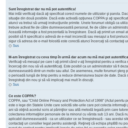
Sunt înregistrat dar nu mă pot autentifica!
Mai intâi verificaţi dacă aţi specificat corect numele de utilizator şi parola. Da
situaţie din două posibile. Dacă este activată opţiunea COPPA şi aţi specificat 
atunci va trebui să urmaţi instrucţiunile primite. Unele forumuri obligă ca utilizat
trebuie activat fie de către dumneavoastră personal, fie de către un administrat
Această informaţie a fost prezentată la înregistrare. Dacă aţi primit un email a
posibil să fi specificat o adresă de e-mail incorectă sau mesajul a fost prelucr
sigur că adresa de e-mail folosită este corectă atunci încercaţi să contactaţi u
Sus
M-am înregistrat cu ceva timp în urmă dar acum nu mă mai pot autentific
Verificaţi-vă mesajul pe care l-aţi primit când v-aţi înregistrat pentru a verifica
încercaţi din nou să vă autentificaţi. Este posibil ca un administrator să fi dezac
dumneavoastră dintr-un motiv sau altul. De asemenea, multe forumuri şterg peri
o perioadă lungă de timp pentru a reduce dimensiunea bazei de date. Dacă s-a
înregistraţi din nou şi să vă implicaţi mai mult în discuţii.
Sus
Ce este COPPA?
COPPA, sau "Child Online Privacy and Protection Act of 1998" (Actul penrtu pro
este o lege din Statele Unite care solicită site-urile care pot colecta informaţi
ani să obţină acordul scris al părinţilor sau altă metodă legală prin care tutore
colectarea informaţiilor personale de la minorul cu vârsta sub 13 ani. Dacă nu
aplicabil dumneavoastră - ca un utilizator ce se înregistrează - sau acestui site
contactaţi un consilier legal pentru asistenţă. Reţineţi că echipa phpBB nu poat