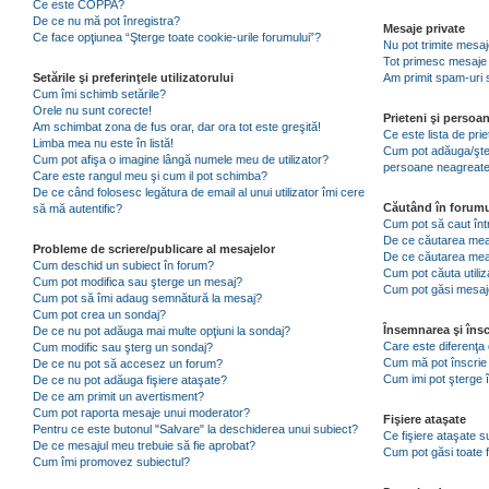
Ce este COPPA?
De ce nu mă pot înregistra?
Mesaje private
Ce face opţiunea “Şterge toate cookie-urile forumului”?
Nu pot trimite mesaj
Tot primesc mesaje 
Setările şi preferinţele utilizatorului
Am primit spam-uri 
Cum îmi schimb setările?
Orele nu sunt corecte!
Prieteni şi persoa
Am schimbat zona de fus orar, dar ora tot este greşită!
Ce este lista de pri
Limba mea nu este în listă!
Cum pot adăuga/şterg
Cum pot afişa o imagine lângă numele meu de utilizator?
persoane neagreat
Care este rangul meu şi cum il pot schimba?
De ce când folosesc legătura de email al unui utilizator îmi cere
Căutând în forumu
să mă autentific?
Cum pot să caut înt
De ce căutarea mea 
Probleme de scriere/publicare al mesajelor
De ce căutarea mea
Cum deschid un subiect în forum?
Cum pot căuta utiliz
Cum pot modifica sau şterge un mesaj?
Cum pot găsi mesaje
Cum pot să îmi adaug semnătură la mesaj?
Cum pot crea un sondaj?
Însemnarea şi însc
De ce nu pot adăuga mai multe opţiuni la sondaj?
Care este diferenţa 
Cum modific sau şterg un sondaj?
Cum mă pot înscrie 
De ce nu pot să accesez un forum?
Cum imi pot şterge î
De ce nu pot adăuga fişiere ataşate?
De ce am primit un avertisment?
Cum pot raporta mesaje unui moderator?
Fişiere ataşate
Pentru ce este butonul "Salvare" la deschiderea unui subiect?
Ce fişiere ataşate 
De ce mesajul meu trebuie să fie aprobat?
Cum pot găsi toate f
Cum îmi promovez subiectul?