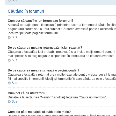
Sus
Căutând în forumuri
Cum pot să caut într-un forum sau forumuri?
Această operaţie poate fi efectuată prin introducerea termenului căutat în că
pagina unui forum sau a unui subiect. Căutarea avansată poate fi accesată fo
localizat pe toate paginile forumului.
Sus
De ce căutarea mea nu returnează niciun rezultat?
Căutarea efectuată a fost probabil prea vagă şi a inclus mulţi termeni comuni
mai specific şi folosiţi opţiunile disponibile în formularul de căutare avansată.
Sus
De ce căutarea mea returnează o pagină goală!?
Căutarea efectuată a returnat prea multe rezultate pentru webserver să le man
fiţi mai specific în termenii folosiţi şi forumurile în care căutarea este efectuată
Sus
Cum pot căuta utilizatori?
Duceţi-vă la secţiunea “Membri” şi folosiţi legătura “Caută un membru”.
Sus
Cum pot găsi mesajele şi subiectele mele?