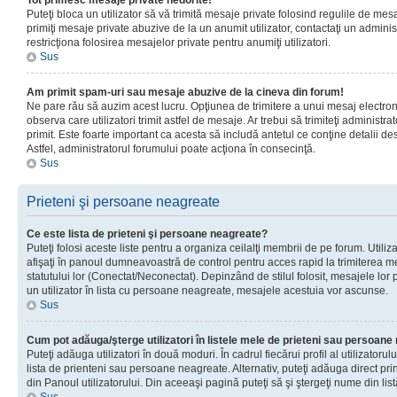
Tot primesc mesaje private nedorite!
Puteţi bloca un utilizator să vă trimită mesaje private folosind regulile de mes
primiţi mesaje private abuzive de la un anumit utilizator, contactaţi un adminis
restricţiona folosirea mesajelor private pentru anumiţi utilizatori.
Sus
Am primit spam-uri sau mesaje abuzive de la cineva din forum!
Ne pare rău să auzim acest lucru. Opţiunea de trimitere a unui mesaj electro
observa care utilizatori trimit astfel de mesaje. Ar trebui să trimiteţi administ
primit. Este foarte important ca acesta să includă antetul ce conţine detalii des
Astfel, administratorul forumului poate acţiona în consecinţă.
Sus
Prieteni şi persoane neagreate
Ce este lista de prieteni şi persoane neagreate?
Puteţi folosi aceste liste pentru a organiza ceilalţi membrii de pe forum. Utilizat
afişaţi în panoul dumneavoastră de control pentru acces rapid la trimiterea me
statutului lor (Conectat/Neconectat). Depinzând de stilul folosit, mesajele lor
un utilizator în lista cu persoane neagreate, mesajele acestuia vor ascunse.
Sus
Cum pot adăuga/şterge utilizatori în listele mele de prieteni sau persoan
Puteţi adăuga utilizatori în două moduri. În cadrul fiecărui profil al utilizatorul
lista de prienteni sau persoane neagreate. Alternativ, puteţi adăuga direct pri
din Panoul utilizatorului. Din aceeaşi pagină puteţi să şi ştergeţi nume din list