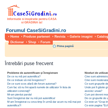
Informatie si inspiratie pentru CASA
si GRADINA ta!
Forumul CaseSiGradini.ro
Home
Produse parteneri
Revista
Galerie imagini
Catalog
Dictionar
Shop
Forum
Prima pagină
Întrebări puse frecvent
Probleme de autentificare şi înregistrare
Niveluri de utilizat
De ce nu mă pot autentifica?
Cine sunt administra
De ce trebuie să mă înregistrez?
Cine sunt moderator
De ce sunt scos afară din forum automat?
Ce sunt grupurile de 
Cum fac să nu îmi apară numele de utilizator în lista de
Unde pot fi găsite gr
utilizatori conectaţi?
asociez unuia?
Mi-am pierdut parola!
Cum pot deveni moder
Sunt înregistrat dar nu mă pot autentifica!
De ce grupurile de uti
M-am înregistrat cu ceva timp în urmă dar acum nu mă mai pot
Ce este un “Grup imp
autentifica?!
Ce este pagina "Ec