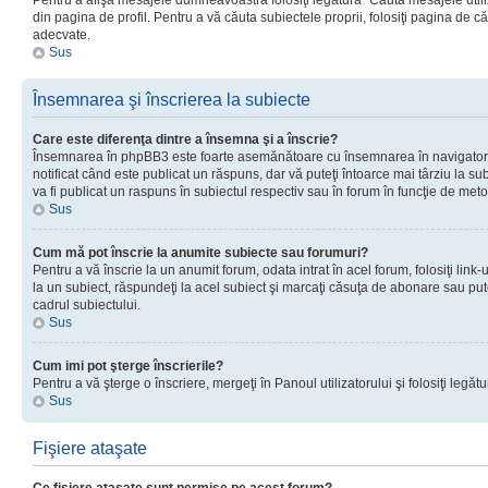
Pentru a afişa mesajele dumneavoastră folosiţi legătura “Căută mesajele utiliz
din pagina de profil. Pentru a vă căuta subiectele proprii, folosiţi pagina de c
adecvate.
Sus
Însemnarea şi înscrierea la subiecte
Care este diferenţa dintre a însemna şi a înscrie?
Însemnarea în phpBB3 este foarte asemănătoare cu însemnarea în navigator
notificat când este publicat un răspuns, dar vă puteţi întoarce mai târziu la subie
va fi publicat un raspuns în subiectul respectiv sau în forum în funcţie de meto
Sus
Cum mă pot înscrie la anumite subiecte sau forumuri?
Pentru a vă înscrie la un anumit forum, odata intrat în acel forum, folosiţi link
la un subiect, răspundeţi la acel subiect şi marcaţi căsuţa de abonare sau put
cadrul subiectului.
Sus
Cum imi pot şterge înscrierile?
Pentru a vă şterge o înscriere, mergeţi în Panoul utilizatorului şi folosiţi legătur
Sus
Fişiere ataşate