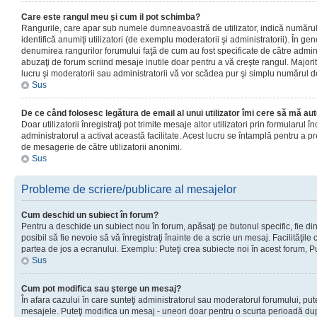
Care este rangul meu şi cum il pot schimba?
Rangurile, care apar sub numele dumneavoastră de utilizator, indică numărul 
identifică anumiţi utilizatori (de exemplu moderatorii şi administratorii). În ge
denumirea rangurilor forumului faţă de cum au fost specificate de către admin
abuzaţi de forum scriind mesaje inutile doar pentru a vă creşte rangul. Majorit
lucru şi moderatorii sau administratorii vă vor scădea pur şi simplu numărul 
Sus
De ce când folosesc legătura de email al unui utilizator îmi cere să mă aut
Doar utilizatorii înregistraţi pot trimite mesaje altor utilizatori prin formularul
administratorul a activat această facilitate. Acest lucru se întamplă pentru a p
de mesagerie de către utilizatorii anonimi.
Sus
Probleme de scriere/publicare al mesajelor
Cum deschid un subiect în forum?
Pentru a deschide un subiect nou în forum, apăsaţi pe butonul specific, fie din
posibil să fie nevoie să vă înregistraţi înainte de a scrie un mesaj. Facilităţile
partea de jos a ecranului. Exemplu: Puteţi crea subiecte noi în acest forum, Pu
Sus
Cum pot modifica sau şterge un mesaj?
În afara cazului în care sunteţi administratorul sau moderatorul forumului, put
mesajele. Puteţi modifica un mesaj - uneori doar pentru o scurta perioadă d