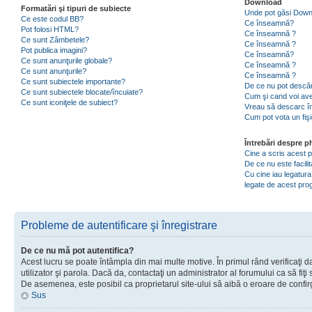
Download
Formatări şi tipuri de subiecte
Unde pot găsi Dow
Ce este codul BB?
Ce înseamnă?
Pot folosi HTML?
Ce înseamnă ?
Ce sunt Zâmbetele?
Ce înseamnă ?
Pot publica imagini?
Ce înseamnă?
Ce sunt anunţurile globale?
Ce înseamnă ?
Ce sunt anunţurile?
Ce înseamnă ?
Ce sunt subiectele importante?
De ce nu pot descăr
Ce sunt subiectele blocate/încuiate?
Cum şi cand voi ave
Ce sunt iconiţele de subiect?
Vreau să descarc în
Cum pot vota un fiş
Întrebări despre 
Cine a scris acest
De ce nu este facili
Cu cine iau legatura
legate de acest pr
Probleme de autentificare şi înregistrare
De ce nu mă pot autentifica?
Acest lucru se poate întâmpla din mai multe motive. În primul rând verificaţi d
utilizator şi parola. Dacă da, contactaţi un administrator al forumului ca să fiţi 
De asemenea, este posibil ca proprietarul site-ului să aibă o eroare de confir
Sus