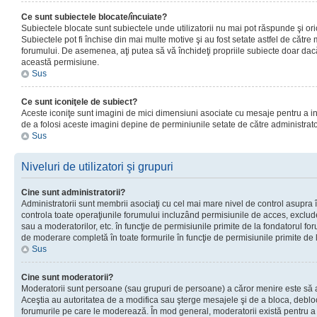
Ce sunt subiectele blocate/încuiate?
Subiectele blocate sunt subiectele unde utilizatorii nu mai pot răspunde şi or
Subiectele pot fi închise din mai multe motive şi au fost setate astfel de către
forumului. De asemenea, aţi putea să vă închideţi propriile subiecte doar dac
această permisiune.
Sus
Ce sunt iconiţele de subiect?
Aceste iconiţe sunt imagini de mici dimensiuni asociate cu mesaje pentru a ind
de a folosi aceste imagini depine de perminiunile setate de către administrato
Sus
Niveluri de utilizatori şi grupuri
Cine sunt administratorii?
Administratorii sunt membrii asociaţi cu cel mai mare nivel de control asupra în
controla toate operaţiunile forumului incluzând permisiunile de acces, excluder
sau a moderatorilor, etc. în funcţie de permisiunile primite de la fondatorul 
de moderare completă în toate formurile în funcţie de permisiunile primite de 
Sus
Cine sunt moderatorii?
Moderatorii sunt persoane (sau grupuri de persoane) a căror menire este să a
Aceştia au autoritatea de a modifica sau şterge mesajele şi de a bloca, debloc
forumurile pe care le moderează. În mod general, moderatorii există pentru a av