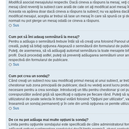
Modifică
asociat mesajulului respectiv. Dacă cineva a răspuns la mesaj, veţi 
mesaj când reveniţi la subiect care arată de cate ori aţi modificat acel mesaj 
Aceasta va apărea doar dacă cineva a răspuns la subiect; nu va apărea dacă
modificat mesajul, aceştia ar trebui să lase un mesaj în care să spună ce şi de 
normali nu pot şterge un mesaj odată ce cineva a răspuns.
Sus
Cum pot să îmi adaug semnătură la mesaj?
Pentru a adăuga o semnătură trebuie întâi să vă creaţi una folosind Panoul ut
creată, puteţi să bifaţi opţiunea
Ataşează o semnătură
din formularul de publ
Puteţi, de asemenea, să vă adăugaţi automat semnătura la toate mesajele b
profil. Dacă procedaţi astfel, puteţi să preveniţi adăugarea semnăturii unor a
respectivă din formularul de publicare.
Sus
Cum pot crea un sondaj?
Când creaţi un subiect nou sau modificaţi primul mesaj al unui subiect, ar tre
chestionar
sub zona principală de publicare; dacă nu vedeţi acest lucru probab
necesare pentru a crea sondaje. Introduceţi un titlu pentru chestionar şi cel p
corespunzător având grijă să specificaţi o opţiune pe fiecare rând. Puteţi să s
utilizatorul de poate selecta în timpul votării folosind “Opţiuni per utilizator”, v
înseamnă un sondaj permanent) şi în cele din urmă opţiunea ce pemite utilizat
Sus
De ce nu pot adăuga mai multe opţiuni la sondaj?
Limita pentru opţiunile sondajului este specificată de către administratorul fo