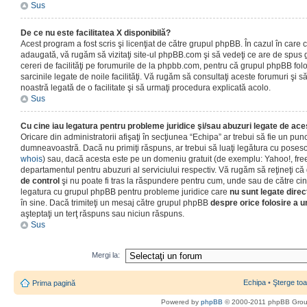
Sus
De ce nu este facilitatea X disponibilă?
Acest program a fost scris şi licenţiat de către grupul phpBB. În cazul în care co
adaugată, vă rugăm să vizitaţi site-ul phpBB.com şi să vedeţi ce are de spus
cereri de facilităţi pe forumurile de la phpbb.com, pentru că grupul phpBB fo
sarcinile legate de noile facilităţi. Vă rugăm să consultaţi aceste forumuri şi s
noastră legată de o facilitate şi să urmaţi procedura explicată acolo.
Sus
Cu cine iau legatura pentru probleme juridice şi/sau abuzuri legate de ac
Oricare din administratorii afişaţi în secţiunea “Echipa” ar trebui să fie un punc
dumneavoastră. Dacă nu primiţi răspuns, ar trebui să luaţi legătura cu poseso
whois
) sau, dacă acesta este pe un domeniu gratuit (de exemplu: Yahoo!, free
departamentul pentru abuzuri al serviciului respectiv. Vă rugăm să reţineţi 
de control
şi nu poate fi tras la răspundere pentru cum, unde sau de către cin
legatura cu grupul phpBB pentru probleme juridice care
nu sunt legate direc
în sine. Dacă trimiteţi un mesaj către grupul phpBB
despre orice folosire a un
aşteptaţi un terţ răspuns sau niciun răspuns.
Sus
Mergi la:
Echipa
•
Şterge toa
Prima pagină
Powered by
phpBB
© 2000-2011 phpBB Gro