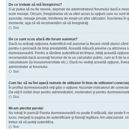
De ce trebuie să mă înregistrez?
S-ar putea să nu fie nevoie, depinde de adminstratorul forumului dacă e nevoi
scrie mesaje. Oricum, înregistrarea vă va oferi acces la opţiuni care nu sunt dis
asociate, mesaje private, trimiterea de email-uri altor utilizatori, înscrierea î
momente, aşa că vă recomandăm să vă înregistraţi.
Sus
De ce sunt scos afară din forum automat?
Dacă nu activaţi opţiunea
Autentifică-mă automat la fiecare vizită
atunci când v
pentru o perioadă de timp prestabilită. Această măsură previne ca altcineva 
dumneavoastră. Pentru a rămâne autentificat tot timpul, bifaţi această opţiune 
recomandat dacă accesaţi forumul de la un calculator public, cum ar fi de la o 
calculatoare (la liceu/universitate etc.). Dacă nu vedeţi această opţiune, îns
adminstrator al forumului.
Sus
Cum fac să nu îmi apară numele de utilizator în lista de utilizatori conectaţ
În profilul dumneavoastră veţi găsi o opţiune
Ascunde indicatorul de conecta
Da
veţi fi vizibil doar pentru administratori, moderatori şi pentru dumneavoastr
Sus
Mi-am pierdut parola!
Nu intraţi în panică! Parola dumneavoastră nu poate fi refăcută, dar poate fi r
lucru, mergeţi la pagina de autentificare şi folosiţi legătura
Am uitat parola
. Ur
trebui să vă puteţi autentifica.
Sus