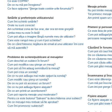
Ce este COPPA?
De ce nu mă pot înregistra?
Mesaje private
Ce face opţiunea “Şterge toate cookie-urile forumului”?
Nu pot trimite mesaj
Tot primesc mesaje 
Setările şi preferinţele utilizatorului
Am primit spam-uri 
Cum îmi schimb setările?
Orele nu sunt corecte!
Prieteni şi persoa
Am schimbat zona de fus orar, dar ora tot este greşită!
Ce este lista de pri
Limba mea nu este în listă!
Cum pot adăuga/şterg
Cum pot afişa o imagine lângă numele meu de utilizator?
persoane neagreat
Care este rangul meu şi cum il pot schimba?
De ce când folosesc legătura de email al unui utilizator îmi cere
Căutând în forumu
să mă autentific?
Cum pot să caut înt
De ce căutarea mea 
Probleme de scriere/publicare al mesajelor
De ce căutarea mea
Cum deschid un subiect în forum?
Cum pot căuta utiliz
Cum pot modifica sau şterge un mesaj?
Cum pot găsi mesaje
Cum pot să îmi adaug semnătură la mesaj?
Cum pot crea un sondaj?
Însemnarea şi însc
De ce nu pot adăuga mai multe opţiuni la sondaj?
Care este diferenţa 
Cum modific sau şterg un sondaj?
Cum mă pot înscrie 
De ce nu pot să accesez un forum?
Cum imi pot şterge î
De ce nu pot adăuga fişiere ataşate?
De ce am primit un avertisment?
Cum pot raporta mesaje unui moderator?
Fişiere ataşate
Pentru ce este butonul "Salvare" la deschiderea unui subiect?
Ce fişiere ataşate 
De ce mesajul meu trebuie să fie aprobat?
Cum pot găsi toate f
Cum îmi promovez subiectul?