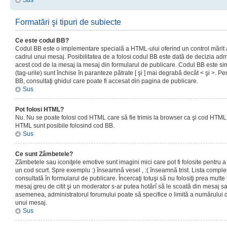
Sus
Formatări şi tipuri de subiecte
Ce este codul BB?
Codul BB este o implementare specială a HTML-ului oferind un control mărit a
cadrul unui mesaj. Posibilitatea de a folosi codul BB este dată de decizia admi
acest cod de la mesaj la mesaj din formularul de publicare. Codul BB este sim
(tag-urile) sunt închise în paranteze pătrate [ şi ] mai degrabă decât < şi >. P
BB, consultaţi ghidul care poate fi accesat din pagina de publicare.
Sus
Pot folosi HTML?
Nu. Nu se poate folosi cod HTML care să fie trimis la browser ca şi cod HTML. 
HTML sunt posibile folosind cod BB.
Sus
Ce sunt Zâmbetele?
Zâmbetele sau iconiţele emotive sunt imagini mici care pot fi folosite pentru
un cod scurt. Spre exemplu :) înseamnă vesel , :( înseamnă trist. Lista complet
consultată în formularul de publicare. Încercaţi totuşi să nu folosiţi prea mult
mesaj greu de citit şi un moderator s-ar putea hotărî să le scoată din mesaj s
asemenea, administratorul forumului poate să specifice o limită a numărului d
unui mesaj.
Sus