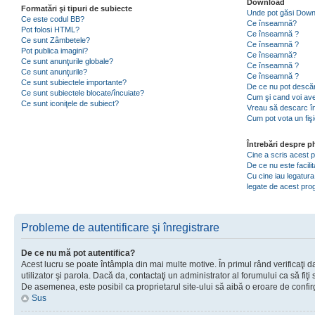
Download
Formatări şi tipuri de subiecte
Unde pot găsi Dow
Ce este codul BB?
Ce înseamnă?
Pot folosi HTML?
Ce înseamnă ?
Ce sunt Zâmbetele?
Ce înseamnă ?
Pot publica imagini?
Ce înseamnă?
Ce sunt anunţurile globale?
Ce înseamnă ?
Ce sunt anunţurile?
Ce înseamnă ?
Ce sunt subiectele importante?
De ce nu pot descăr
Ce sunt subiectele blocate/încuiate?
Cum şi cand voi ave
Ce sunt iconiţele de subiect?
Vreau să descarc în
Cum pot vota un fiş
Întrebări despre 
Cine a scris acest
De ce nu este facili
Cu cine iau legatura
legate de acest pr
Probleme de autentificare şi înregistrare
De ce nu mă pot autentifica?
Acest lucru se poate întâmpla din mai multe motive. În primul rând verificaţi d
utilizator şi parola. Dacă da, contactaţi un administrator al forumului ca să fiţi 
De asemenea, este posibil ca proprietarul site-ului să aibă o eroare de confir
Sus