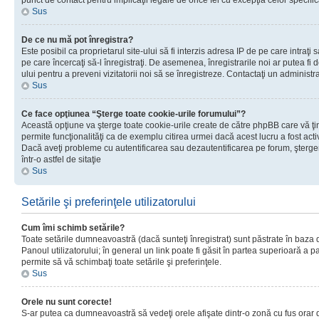
punct de contact pentru implicaţii legale de orice fel cu excepţia celor specific
Sus
De ce nu mă pot înregistra?
Este posibil ca proprietarul site-ului să fi interzis adresa IP de pe care intraţi 
pe care încercaţi să-l înregistraţi. De asemenea, înregistrarile noi ar putea fi d
ului pentru a preveni vizitatorii noi să se înregistreze. Contactaţi un administr
Sus
Ce face opţiunea “Şterge toate cookie-urile forumului”?
Această opţiune va şterge toate cookie-urile create de către phpBB care vă ţ
permite funcţionalităţi ca de exemplu citirea urmei dacă acest lucru a fost acti
Dacă aveţi probleme cu autentificarea sau dezautentificarea pe forum, şterger
într-o astfel de sitaţie
Sus
Setările şi preferinţele utilizatorului
Cum îmi schimb setările?
Toate setările dumneavoastră (dacă sunteţi înregistrat) sunt păstrate în baza de
Panoul utilizatorului; în general un link poate fi găsit în partea superioară a p
permite să vă schimbaţi toate setările şi preferinţele.
Sus
Orele nu sunt corecte!
S-ar putea ca dumneavoastră să vedeţi orele afişate dintr-o zonă cu fus orar di