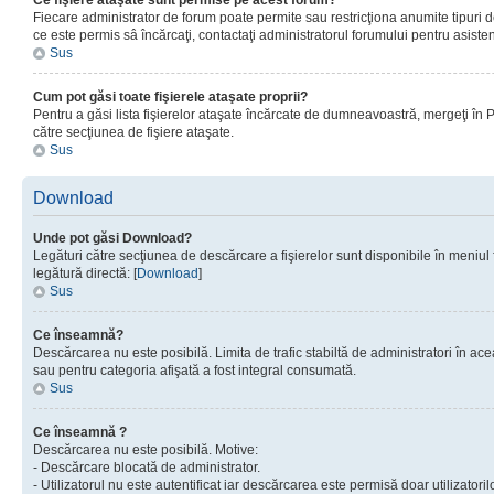
Ce fişiere ataşate sunt permise pe acest forum?
Fiecare administrator de forum poate permite sau restricţiona anumite tipuri de
ce este permis sâ încărcaţi, contactaţi administratorul forumului pentru asisten
Sus
Cum pot găsi toate fişierele ataşate proprii?
Pentru a găsi lista fişierelor ataşate încărcate de dumneavoastră, mergeţi în Pan
către secţiunea de fişiere ataşate.
Sus
Download
Unde pot găsi Download?
Legături către secţiunea de descărcare a fişierelor sunt disponibile în meniul
legătură directă: [
Download
]
Sus
Ce înseamnă?
Descărcarea nu este posibilă. Limita de trafic stabiltă de administratori în ac
sau pentru categoria afişată a fost integral consumată.
Sus
Ce înseamnă ?
Descărcarea nu este posibilă. Motive:
- Descărcare blocată de administrator.
- Utilizatorul nu este autentificat iar descărcarea este permisă doar utilizatorilo