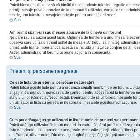
Tot primesc mesaje private nedorite!
Puteţi bloca un utilizator să vă trimită mesaje private folosind regulile de mes
primiţi mesaje private abuzive de la un anumit utilizator, contactaţi un adminis
restricţiona folosirea mesajelor private pentru anumiţi utilizatori.
Sus
Am primit spam-uri sau mesaje abuzive de la cineva din forum!
Ne pare rău să auzim acest lucru. Opţiunea de trimitere a unui mesaj electro
observa care utilizatori trimit astfel de mesaje. Ar trebui să trimiteţi administ
primit. Este foarte important ca acesta să includă antetul ce conţine detalii des
Astfel, administratorul forumului poate acţiona în consecinţă.
Sus
Prieteni şi persoane neagreate
Ce este lista de prieteni şi persoane neagreate?
Puteţi folosi aceste liste pentru a organiza ceilalţi membrii de pe forum. Utilizat
afişaţi în panoul dumneavoastră de control pentru acces rapid la trimiterea me
statutului lor (Conectat/Neconectat). Depinzând de stilul folosit, mesajele lor
un utilizator în lista cu persoane neagreate, mesajele acestuia vor ascunse.
Sus
Cum pot adăuga/şterge utilizatori în listele mele de prieteni sau persoan
Puteţi adăuga utilizatori în două moduri. În cadrul fiecărui profil al utilizatorul
lista de prienteni sau persoane neagreate. Alternativ, puteţi adăuga direct pri
din Panoul utilizatorului. Din aceeaşi pagină puteţi să şi ştergeţi nume din list