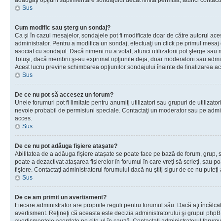
adăugaţi opţiuni suplimentare sondajului decât limita permisă, atunci contacta
Sus
Cum modific sau şterg un sondaj?
Ca şi în cazul mesajelor, sondajele pot fi modificate doar de către autorul ac
administrator. Pentru a modifica un sondaj, efectuaţi un click pe primul mesaj
asociat cu sondajul. Dacă nimeni nu a votat, atunci utilizatorii pot şterge sau 
Totuşi, dacă membrii şi-au exprimat opţiunile deja, doar moderatorii sau admini
Acest lucru previne schimbarea opţiunilor sondajului înainte de finalizarea ac
Sus
De ce nu pot să accesez un forum?
Unele forumuri pot fi limitate pentru anumiţi utilizatori sau grupuri de utilizatori
nevoie probabil de permisiuni speciale. Contactaţi un moderator sau pe admin
acces.
Sus
De ce nu pot adăuga fişiere ataşate?
Abilitatea de a adăuga fişiere ataşate se poate face pe bază de forum, grup, sa
poate a dezactivat ataşarea fişierelor în forumul în care vreţi să scrieţi, sau 
fişiere. Contactaţi administratorul forumului dacă nu ştiţi sigur de ce nu puteţi
Sus
De ce am primit un avertisment?
Fiecare administrator are propriile reguli pentru forumul său. Dacă aţi încălca
avertisment. Reţineţi că aceasta este decizia administratorului şi grupul php