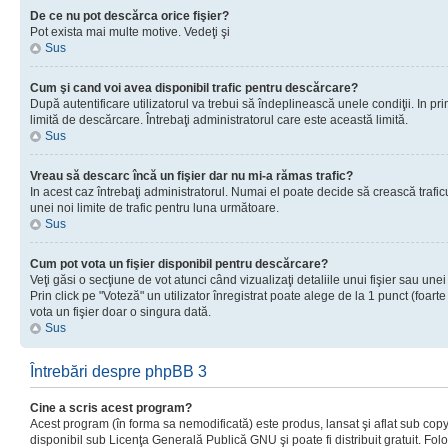
De ce nu pot descărca orice fişier?
Pot exista mai multe motive. Vedeţi şi
Sus
Cum şi cand voi avea disponibil trafic pentru descărcare?
După autentificare utilizatorul va trebui să îndeplinească unele condiţii. In prim
limită de descărcare. Întrebaţi administratorul care este această limită.
Sus
Vreau să descarc încă un fişier dar nu mi-a rămas trafic?
In acest caz întrebaţi administratorul. Numai el poate decide să crească trafic
unei noi limite de trafic pentru luna următoare.
Sus
Cum pot vota un fişier disponibil pentru descărcare?
Veţi găsi o secţiune de vot atunci când vizualizaţi detaliile unui fişier sau unei
Prin click pe "Voteză" un utilizator înregistrat poate alege de la 1 punct (foarte
vota un fişier doar o singura dată.
Sus
Întrebări despre phpBB 3
Cine a scris acest program?
Acest program (în forma sa nemodificată) este produs, lansat şi aflat sub copy
disponibil sub Licenţa Generală Publică GNU şi poate fi distribuit gratuit. Folos