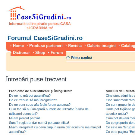
Informatie si inspiratie pentru CASA
si GRADINA ta!
Forumul CaseSiGradini.ro
Home
Produse parteneri
Revista
Galerie imagini
Catalog
Dictionar
Shop
Forum
Prima pagină
Întrebări puse frecvent
Probleme de autentificare şi înregistrare
Niveluri de utilizat
De ce nu mă pot autentifica?
Cine sunt administra
De ce trebuie să mă înregistrez?
Cine sunt moderator
De ce sunt scos afară din forum automat?
Ce sunt grupurile de 
Cum fac să nu îmi apară numele de utilizator în lista de
Unde pot fi găsite gr
utilizatori conectaţi?
asociez unuia?
Mi-am pierdut parola!
Cum pot deveni moder
Sunt înregistrat dar nu mă pot autentifica!
De ce grupurile de uti
M-am înregistrat cu ceva timp în urmă dar acum nu mă mai pot
Ce este un “Grup imp
autentifica?!
Ce este pagina "Ec