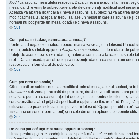
Modifică
asociat mesajulului respectiv. Dacă cineva a răspuns la mesaj, veţi 
mesaj când reveniţi la subiect care arată de cate ori aţi modificat acel mesaj 
Aceasta va apărea doar dacă cineva a răspuns la subiect; nu va apărea dacă
modificat mesajul, aceştia ar trebui să lase un mesaj în care să spună ce şi de 
normali nu pot şterge un mesaj odată ce cineva a răspuns.
Sus
Cum pot să îmi adaug semnătură la mesaj?
Pentru a adăuga o semnătură trebuie întâi să vă creaţi una folosind Panoul ut
creată, puteţi să bifaţi opţiunea
Ataşează o semnătură
din formularul de publ
Puteţi, de asemenea, să vă adăugaţi automat semnătura la toate mesajele b
profil. Dacă procedaţi astfel, puteţi să preveniţi adăugarea semnăturii unor a
respectivă din formularul de publicare.
Sus
Cum pot crea un sondaj?
Când creaţi un subiect nou sau modificaţi primul mesaj al unui subiect, ar tre
chestionar
sub zona principală de publicare; dacă nu vedeţi acest lucru probab
necesare pentru a crea sondaje. Introduceţi un titlu pentru chestionar şi cel p
corespunzător având grijă să specificaţi o opţiune pe fiecare rând. Puteţi să s
utilizatorul de poate selecta în timpul votării folosind “Opţiuni per utilizator”, v
înseamnă un sondaj permanent) şi în cele din urmă opţiunea ce pemite utilizat
Sus
De ce nu pot adăuga mai multe opţiuni la sondaj?
Limita pentru opţiunile sondajului este specificată de către administratorul fo