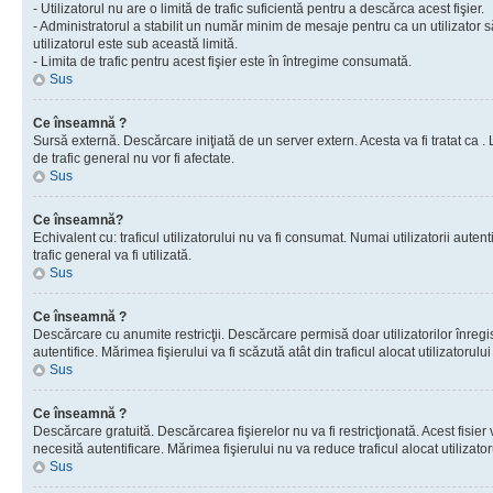
- Utilizatorul nu are o limită de trafic suficientă pentru a descărca acest fişier.
- Administratorul a stabilit un număr minim de mesaje pentru ca un utilizator s
utilizatorul este sub această limită.
- Limita de trafic pentru acest fişier este în întregime consumată.
Sus
Ce înseamnă ?
Sursă externă. Descărcare iniţiată de un server extern. Acesta va fi tratat ca . Lim
de trafic general nu vor fi afectate.
Sus
Ce înseamnă?
Echivalent cu: traficul utilizatorului nu va fi consumat. Numai utilizatorii autent
trafic general va fi utilizată.
Sus
Ce înseamnă ?
Descărcare cu anumite restricţii. Descărcare permisă doar utilizatorilor înregist
autentifice. Mărimea fişierului va fi scăzută atât din traficul alocat utilizatorului 
Sus
Ce înseamnă ?
Descărcare gratuită. Descărcarea fişierelor nu va fi restricţionată. Acest fisier 
necesită autentificare. Mărimea fişierului nu va reduce traficul alocat utilizato
Sus