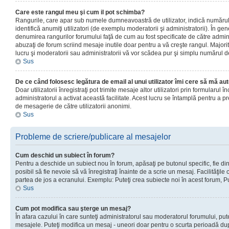
Care este rangul meu şi cum il pot schimba?
Rangurile, care apar sub numele dumneavoastră de utilizator, indică numărul 
identifică anumiţi utilizatori (de exemplu moderatorii şi administratorii). În ge
denumirea rangurilor forumului faţă de cum au fost specificate de către admin
abuzaţi de forum scriind mesaje inutile doar pentru a vă creşte rangul. Majorit
lucru şi moderatorii sau administratorii vă vor scădea pur şi simplu numărul 
Sus
De ce când folosesc legătura de email al unui utilizator îmi cere să mă aut
Doar utilizatorii înregistraţi pot trimite mesaje altor utilizatori prin formularul
administratorul a activat această facilitate. Acest lucru se întamplă pentru a p
de mesagerie de către utilizatorii anonimi.
Sus
Probleme de scriere/publicare al mesajelor
Cum deschid un subiect în forum?
Pentru a deschide un subiect nou în forum, apăsaţi pe butonul specific, fie din
posibil să fie nevoie să vă înregistraţi înainte de a scrie un mesaj. Facilităţile
partea de jos a ecranului. Exemplu: Puteţi crea subiecte noi în acest forum, Pu
Sus
Cum pot modifica sau şterge un mesaj?
În afara cazului în care sunteţi administratorul sau moderatorul forumului, put
mesajele. Puteţi modifica un mesaj - uneori doar pentru o scurta perioadă d