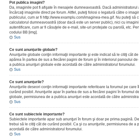
Pot publica imagini?
Da, imaginile pot fi afişate în mesajele dumneavoastră. Dacă administratorul a
încărcaţi imaginile direct pe forum. Altfel, puteţi folosi o legatură către o ima
publicului, cum ar fi http://www.examplu.com/imaginea-mea.gif. Nu puteţi să cr
calculatorul dumneavoastră (doar dacă este un server public), nici cu imagin
autentificare, cum ar fi căsuţele de e-mail, site-uri protejate cu parolă, etc. Pen
codului BB [img].
Sus
Ce sunt anunţurile globale?
Anunţurile globale conţin informaţii importante şi este indicat să le citiţi cât d
apărea în partea de sus a fiecărei pagini de forum şi în interiorul panoului de 
a publica anunţuri globale este acordată de către administratorul forumului.
Sus
Ce sunt anunţurile?
Anunţurile deseori conţin informaţii importante referitoare la forumul pe care îl 
curând posibil. Anunţurile apar în partea de sus a fiecărei pagini în forumul de
globale, permisiunea de a publica anunţuri este acordată de către administrat
Sus
Ce sunt subiectele importante?
Subiectele importante apar sub anunţuri în forum şi doar pe prima pagină. Des
trebui să le citiţi cât de curând posibil. Ca şi cu anunţurile, permisiunea de a
acordată de către administratorul forumului.
Sus