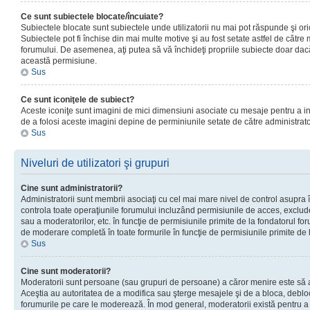
Ce sunt subiectele blocate/încuiate?
Subiectele blocate sunt subiectele unde utilizatorii nu mai pot răspunde şi or
Subiectele pot fi închise din mai multe motive şi au fost setate astfel de către
forumului. De asemenea, aţi putea să vă închideţi propriile subiecte doar dac
această permisiune.
Sus
Ce sunt iconiţele de subiect?
Aceste iconiţe sunt imagini de mici dimensiuni asociate cu mesaje pentru a ind
de a folosi aceste imagini depine de perminiunile setate de către administrato
Sus
Niveluri de utilizatori şi grupuri
Cine sunt administratorii?
Administratorii sunt membrii asociaţi cu cel mai mare nivel de control asupra în
controla toate operaţiunile forumului incluzând permisiunile de acces, excluder
sau a moderatorilor, etc. în funcţie de permisiunile primite de la fondatorul 
de moderare completă în toate formurile în funcţie de permisiunile primite de 
Sus
Cine sunt moderatorii?
Moderatorii sunt persoane (sau grupuri de persoane) a căror menire este să a
Aceştia au autoritatea de a modifica sau şterge mesajele şi de a bloca, debloc
forumurile pe care le moderează. În mod general, moderatorii există pentru a av