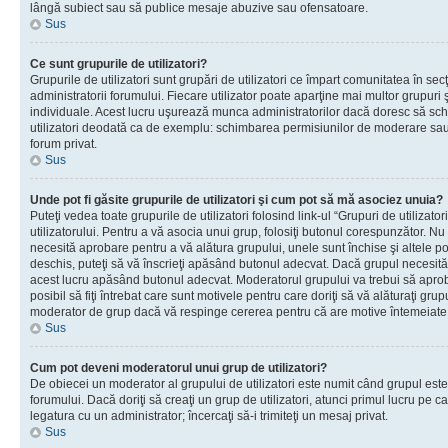
lângă subiect sau să publice mesaje abuzive sau ofensatoare.
Sus
Ce sunt grupurile de utilizatori?
Grupurile de utilizatori sunt grupări de utilizatori ce împart comunitatea în secţ
administratorii forumului. Fiecare utilizator poate aparţine mai multor grupuri 
individuale. Acest lucru uşurează munca administratorilor dacă doresc să sch
utilizatori deodată ca de exemplu: schimbarea permisiunilor de moderare sau 
forum privat.
Sus
Unde pot fi găsite grupurile de utilizatori şi cum pot să mă asociez unuia?
Puteţi vedea toate grupurile de utilizatori folosind link-ul “Grupuri de utilizato
utilizatorului. Pentru a vă asocia unui grup, folosiţi butonul corespunzător. N
necesită aprobare pentru a vă alătura grupului, unele sunt închise şi altele p
deschis, puteţi să vă înscrieţi apăsând butonul adecvat. Dacă grupul necesită
acest lucru apăsând butonul adecvat. Moderatorul grupului va trebui să apr
posibil să fiţi întrebat care sunt motivele pentru care doriţi să vă alăturaţi gru
moderator de grup dacă vă respinge cererea pentru că are motive întemeiate
Sus
Cum pot deveni moderatorul unui grup de utilizatori?
De obiecei un moderator al grupului de utilizatori este numit când grupul este
forumului. Dacă doriţi să creaţi un grup de utilizatori, atunci primul lucru pe car
legatura cu un administrator; încercaţi să-i trimiteţi un mesaj privat.
Sus