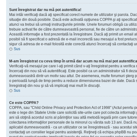
Sunt înregistrat dar nu mă pot autentifica!
Mai intâi verificaţi dacă aţi specificat corect numele de utilizator şi parola. Da
situaţie din două posibile. Dacă este activată opţiunea COPPA şi aţi specificat 
atunci va trebui să urmaţi instrucţiunile primite. Unele forumuri obligă ca utilizat
trebuie activat fie de către dumneavoastră personal, fie de către un administrat
Această informaţie a fost prezentată la înregistrare. Dacă aţi primit un email a
posibil să fi specificat o adresă de e-mail incorectă sau mesajul a fost prelucr
sigur că adresa de e-mail folosită este corectă atunci încercaţi să contactaţi u
Sus
M-am înregistrat cu ceva timp în urmă dar acum nu mă mai pot autentific
Verificaţi-vă mesajul pe care l-aţi primit când v-aţi înregistrat pentru a verifica
încercaţi din nou să vă autentificaţi. Este posibil ca un administrator să fi dezac
dumneavoastră dintr-un motiv sau altul. De asemenea, multe forumuri şterg peri
o perioadă lungă de timp pentru a reduce dimensiunea bazei de date. Dacă s-a
înregistraţi din nou şi să vă implicaţi mai mult în discuţii.
Sus
Ce este COPPA?
COPPA, sau "Child Online Privacy and Protection Act of 1998" (Actul penrtu pro
este o lege din Statele Unite care solicită site-urile care pot colecta informaţi
ani să obţină acordul scris al părinţilor sau altă metodă legală prin care tutore
colectarea informaţiilor personale de la minorul cu vârsta sub 13 ani. Dacă nu
aplicabil dumneavoastră - ca un utilizator ce se înregistrează - sau acestui site
contactaţi un consilier legal pentru asistenţă. Reţineţi că echipa phpBB nu poat