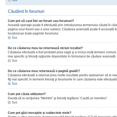
Sus
Căutând în forumuri
Cum pot să caut într-un forum sau forumuri?
Această operaţie poate fi efectuată prin introducerea termenului căutat în că
pagina unui forum sau a unui subiect. Căutarea avansată poate fi accesată fo
localizat pe toate paginile forumului.
Sus
De ce căutarea mea nu returnează niciun rezultat?
Căutarea efectuată a fost probabil prea vagă şi a inclus mulţi termeni comuni
mai specific şi folosiţi opţiunile disponibile în formularul de căutare avansată.
Sus
De ce căutarea mea returnează o pagină goală!?
Căutarea efectuată a returnat prea multe rezultate pentru webserver să le man
fiţi mai specific în termenii folosiţi şi forumurile în care căutarea este efectuată
Sus
Cum pot căuta utilizatori?
Duceţi-vă la secţiunea “Membri” şi folosiţi legătura “Caută un membru”.
Sus
Cum pot găsi mesajele şi subiectele mele?