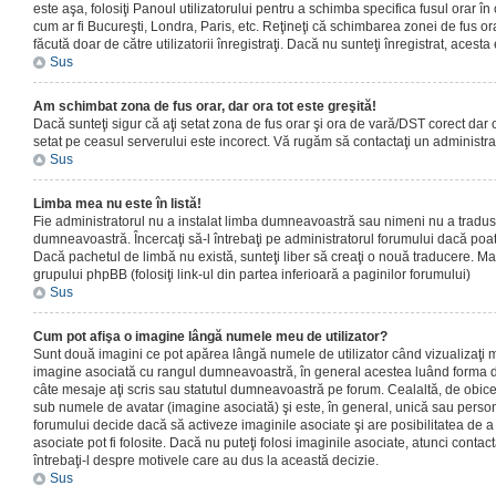
este aşa, folosiţi Panoul utilizatorului pentru a schimba specifica fusul orar în
cum ar fi Bucureşti, Londra, Paris, etc. Reţineţi că schimbarea zonei de fus orar
făcută doar de către utilizatorii înregistraţi. Dacă nu sunteţi înregistrat, aces
Sus
Am schimbat zona de fus orar, dar ora tot este greşită!
Dacă sunteţi sigur că aţi setat zona de fus orar şi ora de vară/DST corect dar o
setat pe ceasul serverului este incorect. Vă rugăm să contactaţi un administr
Sus
Limba mea nu este în listă!
Fie administratorul nu a instalat limba dumneavoastră sau nimeni nu a tradus
dumneavoastră. Încercaţi să-l întrebaţi pe administratorul forumului dacă poat
Dacă pachetul de limbă nu există, sunteţi liber să creaţi o nouă traducere. Mai 
grupului phpBB (folosiţi link-ul din partea inferioară a paginilor forumului)
Sus
Cum pot afişa o imagine lângă numele meu de utilizator?
Sunt două imagini ce pot apărea lângă numele de utilizator când vizualizaţi m
imagine asociată cu rangul dumneavoastră, în general acestea luând forma de
câte mesaje aţi scris sau statutul dumneavoastră pe forum. Cealaltă, de obic
sub numele de avatar (imagine asociată) şi este, în general, unică sau personal
forumului decide dacă să activeze imaginile asociate şi are posibilitatea de a
asociate pot fi folosite. Dacă nu puteţi folosi imaginile asociate, atunci contact
întrebaţi-l despre motivele care au dus la această decizie.
Sus