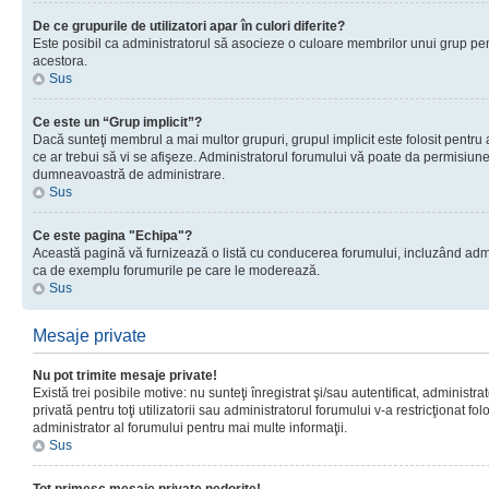
De ce grupurile de utilizatori apar în culori diferite?
Este posibil ca administratorul să asocieze o culoare membrilor unui grup pen
acestora.
Sus
Ce este un “Grup implicit”?
Dacă sunteţi membrul a mai multor grupuri, grupul implicit este folosit pentru
ce ar trebui să vi se afişeze. Administratorul forumului vă poate da permisiun
dumneavoastră de administrare.
Sus
Ce este pagina "Echipa"?
Această pagină vă furnizează o listă cu conducerea forumului, incluzând adminis
ca de exemplu forumurile pe care le moderează.
Sus
Mesaje private
Nu pot trimite mesaje private!
Există trei posibile motive: nu sunteţi înregistrat şi/sau autentificat, administ
privată pentru toţi utilizatorii sau administratorul forumului v-a restricţionat f
administrator al forumului pentru mai multe informaţii.
Sus