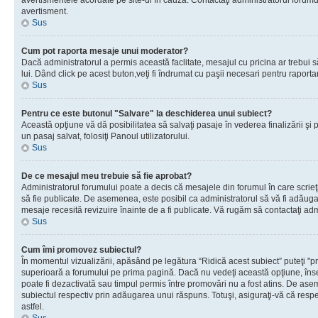
avertismentele acordate pe site-ul în cauză. Contactaţi administratorul forumulu
avertisment.
Sus
Cum pot raporta mesaje unui moderator?
Dacă administratorul a permis această faclitate, mesajul cu pricina ar trebui 
lui. Dând click pe acest buton,veţi fi îndrumat cu paşii necesari pentru raport
Sus
Pentru ce este butonul "Salvare" la deschiderea unui subiect?
Această opţiune vă dă posibilitatea să salvaţi pasaje în vederea finalizării şi pu
un pasaj salvat, folosiţi Panoul utilizatorului.
Sus
De ce mesajul meu trebuie să fie aprobat?
Administratorul forumului poate a decis că mesajele din forumul în care scrieţi
să fie publicate. De asemenea, este posibil ca administratorul să vă fi adăugat 
mesaje recesită revizuire înainte de a fi publicate. Vă rugăm să contactaţi adm
Sus
Cum îmi promovez subiectul?
În momentul vizualizării, apăsând pe legătura “Ridică acest subiect” puteţi "p
superioară a forumului pe prima pagină. Dacă nu vedeţi această opţiune, î
poate fi dezactivată sau timpul permis între promovări nu a fost atins. De as
subiectul respectiv prin adăugarea unui răspuns. Totuşi, asiguraţi-vă că respe
astfel.