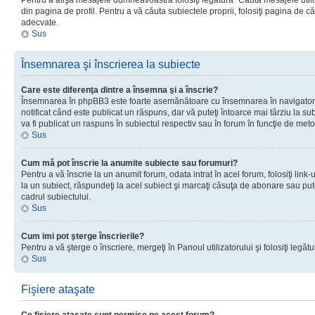
Pentru a afişa mesajele dumneavoastră folosiţi legătura “Căută mesajele utiliz
din pagina de profil. Pentru a vă căuta subiectele proprii, folosiţi pagina de c
adecvate.
Sus
Însemnarea şi înscrierea la subiecte
Care este diferenţa dintre a însemna şi a înscrie?
Însemnarea în phpBB3 este foarte asemănătoare cu însemnarea în navigator
notificat când este publicat un răspuns, dar vă puteţi întoarce mai târziu la subie
va fi publicat un raspuns în subiectul respectiv sau în forum în funcţie de meto
Sus
Cum mă pot înscrie la anumite subiecte sau forumuri?
Pentru a vă înscrie la un anumit forum, odata intrat în acel forum, folosiţi link
la un subiect, răspundeţi la acel subiect şi marcaţi căsuţa de abonare sau put
cadrul subiectului.
Sus
Cum imi pot şterge înscrierile?
Pentru a vă şterge o înscriere, mergeţi în Panoul utilizatorului şi folosiţi legătur
Sus
Fişiere ataşate