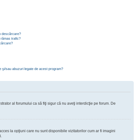
ru descărcare?
 rămas trafic?
scărcare?
ce şi/sau abuzuri legate de acest program?
rator al forumului ca să fiţi sigur că nu aveţi interdicţie pe forum. De
ces la opţiuni care nu sunt disponibile vizitatorilor cum ar fi imagini
i.