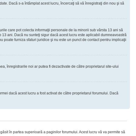
e. Dacă s-a întâmplat acest lucru, încercaţi să vă înregistraţi din nou şi să
urile care pot colecta informaţii personale de la minorii sub vârsta 13 ani să
sub 13 ani. Dacă nu sunteţi sigur dacă acest lucru este aplicabil dumneavoastră
nu poate furniza sfaturi juridice şi nu este un punct de contact pentru implicaţii
ea, înregistrarile noi ar putea fi dezactivate de către proprietarul site-ului
rmei dacă acest lucru a fost activat de către proprietarul forumului. Dacă
i găsit în partea superioară a paginilor forumului. Acest lucru vă va permite să