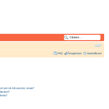
FAQ
Înregistrare
Autentificare
i cum pot să mă asociez unuia?
lizatori?
ferite?