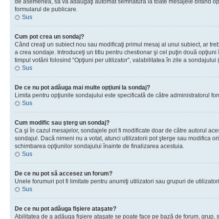
de asemenea, să vă adăugaţi automat semnătura la toate mesajele bifând opţiu
formularul de publicare.
Sus
Cum pot crea un sondaj?
Când creaţi un subiect nou sau modificaţi primul mesaj al unui subiect, ar tre
a crea sondaje. Introduceţi un titlu pentru chestionar şi cel puţin două opţiuni
timpul votării folosind “Opţiuni per utilizator”, valabilitatea în zile a sondaju
Sus
De ce nu pot adăuga mai multe opţiuni la sondaj?
Limita pentru opţiunile sondajului este specificată de către administratorul fo
Sus
Cum modific sau şterg un sondaj?
Ca şi în cazul mesajelor, sondajele pot fi modificate doar de către autorul ac
sondajul. Dacă nimeni nu a votat, atunci utilizatorii pot şterge sau modifica or
schimbarea opţiunilor sondajului înainte de finalizarea acestuia.
Sus
De ce nu pot să accesez un forum?
Unele forumuri pot fi limitate pentru anumiţi utilizatori sau grupuri de utiliza
Sus
De ce nu pot adăuga fişiere ataşate?
Abilitatea de a adăuga fişiere ataşate se poate face pe bază de forum, grup, sau