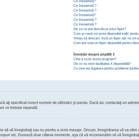
Ce înseamnă?
Ce înseamnă ?
Ce înseamnă ?
Ce înseamnă?
Ce înseamnă ?
Ce înseamnă ?
De ce nu pot descărca orice fişier?
Cum şi cand voi avea disponibil trafic pent
Vreau să descarc încă un fişier dar nu mi-a
Cum pot vota un fişier disponibil pentru de
Întrebări despre phpBB 3
Cine a scris acest program?
De ce nu este facilitatea X disponibilă?
Cu cine iau legatura pentru probleme juridi
ă aţi specificat corect numele de utilizator şi parola. Dacă da, contactaţi un administ
are ce trebuie reparată.
să vă înregistraţi sau nu pentru a scrie mesaje. Oricum, înregistrarea vă va oferi ac
 în grupuri etc. Durează doar câteva momente, aşa că vă recomandăm să vă înregistraţ