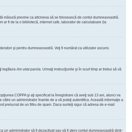
ceastă măsură previne ca altcineva să se folosească de contul dumneavoastră.
ar fi de la o bibliotecă, internet cafe, laborator de calculatoare (la
moderatori şi pentru dumneavoastră. Veţi fi numărat ca utilizator ascuns.
ţi legătura
Am uitat parola
. Urmaţi instrucţiunile şi în scurt timp ar trebui să vă
 opţiunea COPPA şi aţi specificat la înregistrare că aveţi sub 13 ani, atunci va
 de către un administrator înainte de a vă puteţi autentifica. Această informaţie a
 fost prelucrat de un filtru de spam. Daca sunteţi sigur că adresa de e-mail
il ca un administrator să fi dezactivat sau să fi şters contul dumneavoastră dintr-