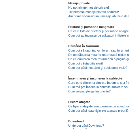
Mesaje private
Nu pot trimite mesaje private!
Tot primesc mesaje private nedorite!
Am primit spam-uri sau mesaje abuzive de l
Prieteni şi persoane neagreate
Ce este lista de prieteni şi persoane neagr
Cum pot adăuga/şterge utilizatori în listel
Căutând în forumuri
Cum pot să caut într-un forum sau forumuri
De ce căutarea mea nu returnează niciun re
De ce căutarea mea returnează o pagină g
Cum pot căuta utilizatori?
Cum pot găsi mesajele şi subiectele mele?
Însemnarea şi înscrierea la subiecte
Care este diferenţa dintre a însemna şi a în
Cum mă pot înscrie la anumite subiecte sau
Cum imi pot şterge înscrierile?
Fişiere ataşate
Ce fişiere ataşate sunt permise pe acest f
Cum pot găsi toate fişierele ataşate proprii?
Download
Unde pot găsi Download?