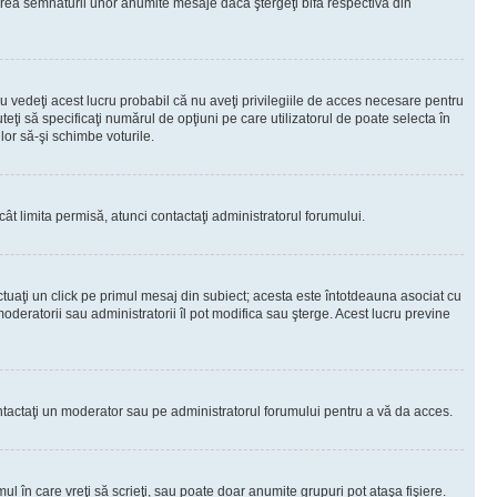
rea semnăturii unor anumite mesaje dacă ştergeţi bifa respectivă din
 vedeţi acest lucru probabil că nu aveţi privilegiile de acces necesare pentru
teţi să specificaţi numărul de opţiuni pe care utilizatorul de poate selecta în
lor să-şi schimbe voturile.
ât limita permisă, atunci contactaţi administratorul forumului.
ctuaţi un click pe primul mesaj din subiect; acesta este întotdeauna asociat cu
oderatorii sau administratorii îl pot modifica sau şterge. Acest lucru previne
 Contactaţi un moderator sau pe administratorul forumului pentru a vă da acces.
ul în care vreţi să scrieţi, sau poate doar anumite grupuri pot ataşa fişiere.