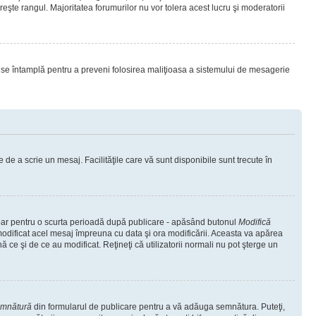
eşte rangul. Majoritatea forumurilor nu vor tolera acest lucru şi moderatorii
lucru se întamplă pentru a preveni folosirea maliţioasa a sistemului de mesagerie
 de a scrie un mesaj. Facilităţile care vă sunt disponibile sunt trecute în
 doar pentru o scurta perioadă după publicare - apăsând butonul
Modifică
 modificat acel mesaj împreuna cu data şi ora modificării. Aceasta va apărea
e şi de ce au modificat. Reţineţi că utilizatorii normali nu pot şterge un
emnătură
din formularul de publicare pentru a vă adăuga semnătura. Puteţi,