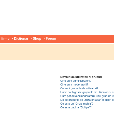
 firme
Dictionar
Shop
Forum
Niveluri de utilizatori şi grupuri
Cine sunt administratorii?
Cine sunt moderatorii?
Ce sunt grupurile de utilizatori?
Unde pot fi găsite grupurile de utilizatori ş
Cum pot deveni moderatorul unui grup de uti
De ce grupurile de utilizatori apar în culori di
Ce este un “Grup implicit”?
Ce este pagina "Echipa"?