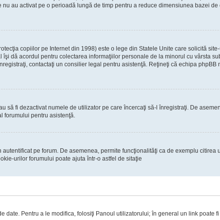
re nu au activat pe o perioadă lungă de timp pentru a reduce dimensiunea bazei de dat
ecţia copiilor pe Internet din 1998) este o lege din Statele Unite care solicită site-
gal îşi dă acordul pentru colectarea informaţiilor personale de la minorul cu vârsta 
 înregistraţi, contactaţi un consilier legal pentru asistenţă. Reţineţi că echipa phpBB 
 sau să fi dezactivat numele de utilizator pe care încercaţi să-l înregistraţi. De asemen
al forumului pentru asistenţă.
 autentificat pe forum. De asemenea, permite funcţionalităţi ca de exemplu citirea u
ie-urilor forumului poate ajuta într-o astfel de sitaţie
 date. Pentru a le modifica, folosiţi Panoul utilizatorului; în general un link poate f