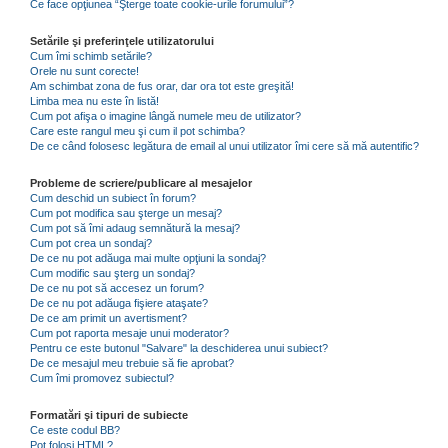
Ce face opţiunea “Şterge toate cookie-urile forumului”?
Setările şi preferinţele utilizatorului
Cum îmi schimb setările?
Orele nu sunt corecte!
Am schimbat zona de fus orar, dar ora tot este greşită!
Limba mea nu este în listă!
Cum pot afişa o imagine lângă numele meu de utilizator?
Care este rangul meu şi cum il pot schimba?
De ce când folosesc legătura de email al unui utilizator îmi cere să mă autentific?
Probleme de scriere/publicare al mesajelor
Cum deschid un subiect în forum?
Cum pot modifica sau şterge un mesaj?
Cum pot să îmi adaug semnătură la mesaj?
Cum pot crea un sondaj?
De ce nu pot adăuga mai multe opţiuni la sondaj?
Cum modific sau şterg un sondaj?
De ce nu pot să accesez un forum?
De ce nu pot adăuga fişiere ataşate?
De ce am primit un avertisment?
Cum pot raporta mesaje unui moderator?
Pentru ce este butonul "Salvare" la deschiderea unui subiect?
De ce mesajul meu trebuie să fie aprobat?
Cum îmi promovez subiectul?
Formatări şi tipuri de subiecte
Ce este codul BB?
Pot folosi HTML?