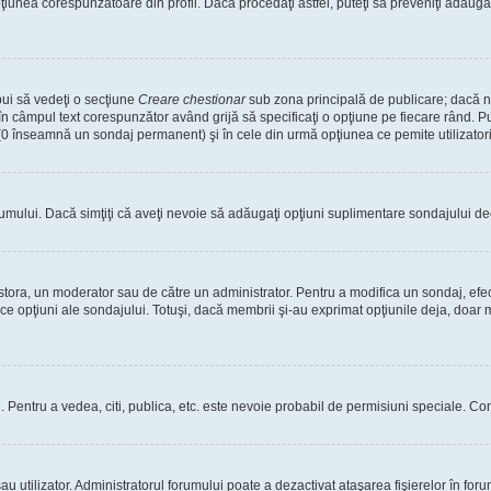
nea corespunzătoare din profil. Dacă procedaţi astfel, puteţi să preveniţi adăuga
bui să vedeţi o secţiune
Creare chestionar
sub zona principală de publicare; dacă nu
 în câmpul text corespunzător având grijă să specificaţi o opţiune pe fiecare rând. Pu
lui (0 înseamnă un sondaj permanent) şi în cele din urmă opţiunea ce pemite utilizatori
rumului. Dacă simţiţi că aveţi nevoie să adăugaţi opţiuni suplimentare sondajului dec
estora, un moderator sau de către un administrator. Pentru a modifica un sondaj, efe
ice opţiuni ale sondajului. Totuşi, dacă membrii şi-au exprimat opţiunile deja, doar m
tori. Pentru a vedea, citi, publica, etc. este nevoie probabil de permisiuni speciale.
 utilizator. Administratorul forumului poate a dezactivat ataşarea fişierelor în forum