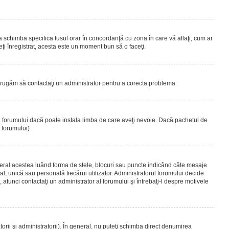
 a schimba specifica fusul orar în concordanţă cu zona în care vă aflaţi, cum ar
teţi înregistrat, acesta este un moment bun să o faceţi.
Vă rugăm să contactaţi un administrator pentru a corecta problema.
ul forumului dacă poate instala limba de care aveţi nevoie. Dacă pachetul de
r forumului)
eral acestea luând forma de stele, blocuri sau puncte indicând câte mesaje
, unică sau personală fiecărui utilizator. Administratorul forumului decide
 atunci contactaţi un administrator al forumului şi întrebaţi-l despre motivele
rii şi administratorii). În general, nu puteţi schimba direct denumirea