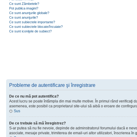
Ce sunt Zâmbetele?
Pot publica imagini?
Ce sunt anunţurile globale?
Ce sunt anunţurile?
Ce sunt subiectele importante?
Ce sunt subiectele blocate/încuiate?
Ce sunt iconiţele de subiect?
Probleme de autentificare şi înregistrare
De ce nu mă pot autentifica?
Acest lucru se poate întâmpla din mai multe motive. În primul rând verificaţi dac
asemenea, este posibil ca proprietarul site-ului să aibă o eroare de confirgur
Sus
De ce trebuie să mă înregistrez?
S-ar putea să nu fie nevoie, depinde de adminstratorul forumului dacă e nevoie 
asociate, mesaje private, trimiterea de email-uri altor utilizatori, înscrierea