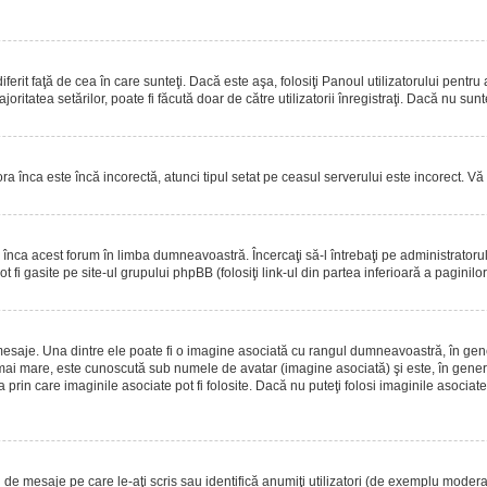
erit faţă de cea în care sunteţi. Dacă este aşa, folosiţi Panoul utilizatorului pentru
oritatea setărilor, poate fi făcută doar de către utilizatorii înregistraţi. Dacă nu sun
ora înca este încă incorectă, atunci tipul setat pe ceasul serverului este incorect. 
înca acest forum în limba dumneavoastră. Încercaţi să-l întrebaţi pe administrator
t fi gasite pe site-ul grupului phpBB (folosiţi link-ul din partea inferioară a paginilo
mesaje. Una dintre ele poate fi o imagine asociată cu rangul dumneavoastră, în gen
mai mare, este cunoscută sub numele de avatar (imagine asociată) şi este, în general
prin care imaginile asociate pot fi folosite. Dacă nu puteţi folosi imaginile asociate,
 mesaje pe care le-aţi scris sau identifică anumiţi utilizatori (de exemplu moderato