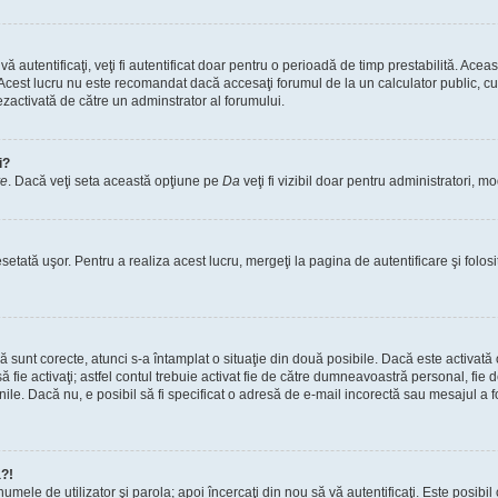
vă autentificaţi, veţi fi autentificat doar pentru o perioadă de timp prestabilită. A
. Acest lucru nu este recomandat dacă accesaţi forumul de la un calculator public, cum 
ezactivată de către un adminstrator al forumului.
i?
re
. Dacă veţi seta această opţiune pe
Da
veţi fi vizibil doar pentru administratori, 
setată uşor. Pentru a realiza acest lucru, mergeţi la pagina de autentificare şi folosi
acă sunt corecte, atunci s-a întamplat o situaţie din două posibile. Dacă este activată
 să fie activaţi; astfel contul trebuie activat fie de către dumneavoastră personal, fie
iunile. Dacă nu, e posibil să fi specificat o adresă de e-mail incorectă sau mesajul a
a?!
a numele de utilizator şi parola; apoi încercaţi din nou să vă autentificaţi. Este posib