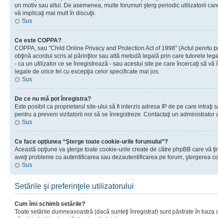
un motiv sau altul. De asemenea, multe forumuri şterg periodic utilizatorii ca
vă implicaţi mai mult în discuţii.
Sus
Ce este COPPA?
COPPA, sau "Child Online Privacy and Protection Act of 1998" (Actul penrtu prot
obţină acordul scris al părinţilor sau altă metodă legală prin care tutorele le
- ca un utilizator ce se înregistrează - sau acestui site pe care încercaţi să vă
legale de orice fel cu excepţia celor specificate mai jos.
Sus
De ce nu mă pot înregistra?
Este posibil ca proprietarul site-ului să fi interzis adresa IP de pe care intraţi
pentru a preveni vizitatorii noi să se înregistreze. Contactaţi un administrator 
Sus
Ce face opţiunea “Şterge toate cookie-urile forumului”?
Această opţiune va şterge toate cookie-urile create de către phpBB care vă ţin
aveţi probleme cu autentificarea sau dezautentificarea pe forum, ştergerea cook
Sus
Setările şi preferinţele utilizatorului
Cum îmi schimb setările?
Toate setările dumneavoastră (dacă sunteţi înregistrat) sunt păstrate în baza de