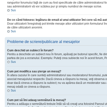
rangurilor forumului faţă de cum au fost specificate de către administratorul f
sau administratorii vă vor scădea pur şi simplu numărul de mesaje scrise.
Sus
De ce când folosesc legătura de email al unui utilizator îmi cere să mă aut
Doar utilizatorii înregistraţi pot trimite mesaje altor utilizatori prin formular
de către utilizatorii anonimi.
Sus
Probleme de scriere/publicare al mesajelor
Cum deschid un subiect în forum?
Pentru a deschide un subiect nou în forum, apăsaţi pe butonul specific, fie din f
partea de jos a ecranului. Exemplu: Puteţi crea subiecte noi în acest forum, Pu
Sus
Cum pot modifica sau şterge un mesaj?
În afara cazului în care sunteţi administratorul sau moderatorul forumului, p
asociat mesajulului respectiv. Dacă cineva a răspuns la mesaj, veţi observa o 
doar dacă cineva a răspuns la subiect; nu va apărea dacă un moderator sau admi
mesaj odată ce cineva a răspuns.
Sus
Cum pot să îmi adaug semnătură la mesaj?
Pentru a adăuga o semnătură trebuie întâi să vă creaţi una folosind Panoul uti