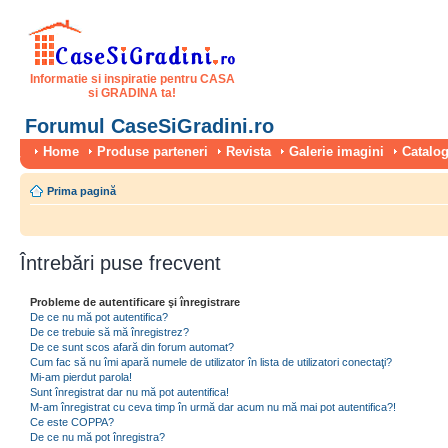
Informatie si inspiratie pentru CASA
si GRADINA ta!
Forumul CaseSiGradini.ro
Home
Produse parteneri
Revista
Galerie imagini
Catalog
Prima pagină
Întrebări puse frecvent
Probleme de autentificare şi înregistrare
De ce nu mă pot autentifica?
De ce trebuie să mă înregistrez?
De ce sunt scos afară din forum automat?
Cum fac să nu îmi apară numele de utilizator în lista de utilizatori conectaţi?
Mi-am pierdut parola!
Sunt înregistrat dar nu mă pot autentifica!
M-am înregistrat cu ceva timp în urmă dar acum nu mă mai pot autentifica?!
Ce este COPPA?
De ce nu mă pot înregistra?