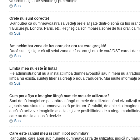
vă schimbaţi toate setările şi preferinţele.
Sus
Orele nu sunt corecte!
S-ar putea ca dumneavoastră să vedeţi orele afişate dintr-o zonă cu fus orar dif
fi Bucureşti, Londra, Paris, etc. Reţineţi că schimbarea zonei de fus orar, ca maj
Sus
Am schimbat zona de fus orar, dar ora tot este greşită!
Dacă sunteţi sigur că aţi setat zona de fus orar şi ora de vară/DST corect dar 
Sus
Limba mea nu este în listă!
Fie administratorul nu a instalat limba dumneavoastră sau nimeni nu a tradus 
limbă nu există, sunteţi liber să creaţi o nouă traducere. Mai multe informaţii po
Sus
Cum pot afişa o imagine lângă numele meu de utilizator?
Sunt două imagini ce pot apărea lângă numele de utilizator când vizualizaţi 
aţi scris sau statutul dumneavoastră pe forum. Cealaltă, de obicei o imagine 
dacă să activeze imaginile asociate şi are posibilitatea de a alege modalitatea 
care au dus la această decizie.
Sus
Care este rangul meu şi cum il pot schimba?
Rangurile, care apar sub numele dumneavoastră de utilizator, indică numărul de