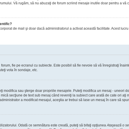
orumului. Vă rugăm, să nu abuzaţi de forum scriind mesaje inutile doar pentru a vă cr
entific?
ul încorporat de mail şi doar dacă administratorul a activat această facilitate. Acest 
orum, fie pe ecranul cu subiecte. Este posibil să fie nevoie să vă înregistraţi înainte
teţi vota în sondaje, etc.
uteţi modifica sau şterge doar propriile mesajele. Puteţi modifica un mesaj - uneori
mică secţiune de text sub mesaj când reveniţi la subiect care arată de cate ori aţi
nistrator a modificat mesajul, aceştia ar trebui să lase un mesaj în care să spună c
lizatorului. Odată ce semnătura este creată, puteţi să bifaţi opţiunea
Ataşează o s