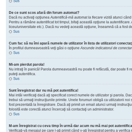
Sus
De ce sunt scos afară din forum automat?
Dacă nu activaţi opţiunea
Autentifică-mă automat la fiecare vizită
atunci când 
Pentru a rămâne autentificat tot timpul, bifaţi această opţiune la autentificare
liceu/universitate etc.). Dacă nu vedeţi această opţiune, înseamnă că a fost d
Sus
Cum fac să nu îmi apară numele de utilizator în lista de utilizatori conectaţ
În profilul dumneavoastră veţi găsi o opţiune
Ascunde indicatorul de conecta
Sus
Mi-am pierdut parola!
Nu intraţi în panică! Parola dumneavoastră nu poate fi refăcută, dar poate fi re
puteţi autentifica.
Sus
Sunt înregistrat dar nu mă pot autentifica!
Mai intâi verificaţi dacă aţi specificat corect numele de utilizator şi parola. D
trebui să urmaţi instrucţiunile primite. Unele forumuri obligă ca utilizatorii noi
fost prezentată la înregistrare. Dacă aţi primit un email atunci urmaţi instrucţ
folosită este corectă atunci încercaţi să contactaţi un administrator.
Sus
M-am înregistrat cu ceva timp în urmă dar acum nu mă mai pot autentific
Verificaţi-vă mesajul pe care l-aţi primit când v-aţi înregistrat pentru a verific