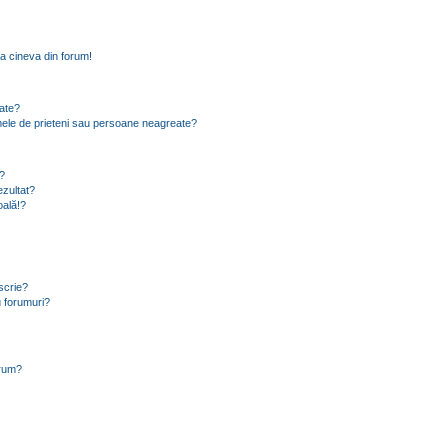
a cineva din forum!
eate?
e mele de prieteni sau persoane neagreate?
?
zultat?
oală!?
scrie?
 forumuri?
orum?