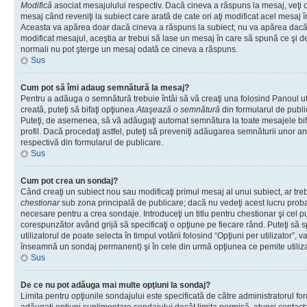
Modifică
asociat mesajulului respectiv. Dacă cineva a răspuns la mesaj, veţi 
mesaj când reveniţi la subiect care arată de cate ori aţi modificat acel mesaj 
Aceasta va apărea doar dacă cineva a răspuns la subiect; nu va apărea dacă
modificat mesajul, aceştia ar trebui să lase un mesaj în care să spună ce şi de 
normali nu pot şterge un mesaj odată ce cineva a răspuns.
Sus
Cum pot să îmi adaug semnătură la mesaj?
Pentru a adăuga o semnătură trebuie întâi să vă creaţi una folosind Panoul ut
creată, puteţi să bifaţi opţiunea
Ataşează o semnătură
din formularul de publ
Puteţi, de asemenea, să vă adăugaţi automat semnătura la toate mesajele b
profil. Dacă procedaţi astfel, puteţi să preveniţi adăugarea semnăturii unor a
respectivă din formularul de publicare.
Sus
Cum pot crea un sondaj?
Când creaţi un subiect nou sau modificaţi primul mesaj al unui subiect, ar tre
chestionar
sub zona principală de publicare; dacă nu vedeţi acest lucru probab
necesare pentru a crea sondaje. Introduceţi un titlu pentru chestionar şi cel p
corespunzător având grijă să specificaţi o opţiune pe fiecare rând. Puteţi să s
utilizatorul de poate selecta în timpul votării folosind “Opţiuni per utilizator”, v
înseamnă un sondaj permanent) şi în cele din urmă opţiunea ce pemite utilizat
Sus
De ce nu pot adăuga mai multe opţiuni la sondaj?
Limita pentru opţiunile sondajului este specificată de către administratorul fo