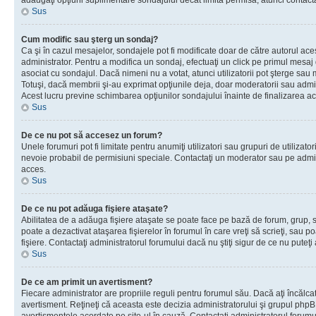
adăugaţi opţiuni suplimentare sondajului decât limita permisă, atunci contacta
Sus
Cum modific sau şterg un sondaj?
Ca şi în cazul mesajelor, sondajele pot fi modificate doar de către autorul ac
administrator. Pentru a modifica un sondaj, efectuaţi un click pe primul mesaj
asociat cu sondajul. Dacă nimeni nu a votat, atunci utilizatorii pot şterge sau 
Totuşi, dacă membrii şi-au exprimat opţiunile deja, doar moderatorii sau admini
Acest lucru previne schimbarea opţiunilor sondajului înainte de finalizarea ac
Sus
De ce nu pot să accesez un forum?
Unele forumuri pot fi limitate pentru anumiţi utilizatori sau grupuri de utilizatori
nevoie probabil de permisiuni speciale. Contactaţi un moderator sau pe admin
acces.
Sus
De ce nu pot adăuga fişiere ataşate?
Abilitatea de a adăuga fişiere ataşate se poate face pe bază de forum, grup, sa
poate a dezactivat ataşarea fişierelor în forumul în care vreţi să scrieţi, sau 
fişiere. Contactaţi administratorul forumului dacă nu ştiţi sigur de ce nu puteţi
Sus
De ce am primit un avertisment?
Fiecare administrator are propriile reguli pentru forumul său. Dacă aţi încălca
avertisment. Reţineţi că aceasta este decizia administratorului şi grupul php