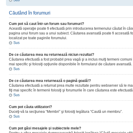
Sus
Căutând în forumuri
Cum pot să caut într-un forum sau forumuri?
Această operaţie poate fi efectuată prin introducerea termenului căutat în că
pagina unui forum sau a unui subiect. Căutarea avansată poate fi accesată fo
localizat pe toate paginile forumului.
Sus
De ce căutarea mea nu returnează niciun rezultat?
Căutarea efectuată a fost probabil prea vagă şi a inclus mulţi termeni comuni
mai specific şi folosiţi opţiunile disponibile în formularul de căutare avansată.
Sus
De ce căutarea mea returnează o pagină goală!?
Căutarea efectuată a returnat prea multe rezultate pentru webserver să le man
fiţi mai specific în termenii folosiţi şi forumurile în care căutarea este efectuată
Sus
Cum pot căuta utilizatori?
Duceţi-vă la secţiunea “Membri” şi folosiţi legătura “Caută un membru”.
Sus
Cum pot găsi mesajele şi subiectele mele?