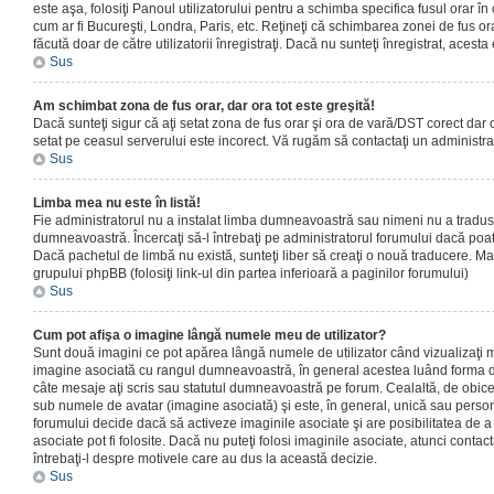
este aşa, folosiţi Panoul utilizatorului pentru a schimba specifica fusul orar în
cum ar fi Bucureşti, Londra, Paris, etc. Reţineţi că schimbarea zonei de fus orar
făcută doar de către utilizatorii înregistraţi. Dacă nu sunteţi înregistrat, aces
Sus
Am schimbat zona de fus orar, dar ora tot este greşită!
Dacă sunteţi sigur că aţi setat zona de fus orar şi ora de vară/DST corect dar o
setat pe ceasul serverului este incorect. Vă rugăm să contactaţi un administr
Sus
Limba mea nu este în listă!
Fie administratorul nu a instalat limba dumneavoastră sau nimeni nu a tradus
dumneavoastră. Încercaţi să-l întrebaţi pe administratorul forumului dacă poat
Dacă pachetul de limbă nu există, sunteţi liber să creaţi o nouă traducere. Mai 
grupului phpBB (folosiţi link-ul din partea inferioară a paginilor forumului)
Sus
Cum pot afişa o imagine lângă numele meu de utilizator?
Sunt două imagini ce pot apărea lângă numele de utilizator când vizualizaţi m
imagine asociată cu rangul dumneavoastră, în general acestea luând forma de
câte mesaje aţi scris sau statutul dumneavoastră pe forum. Cealaltă, de obic
sub numele de avatar (imagine asociată) şi este, în general, unică sau personal
forumului decide dacă să activeze imaginile asociate şi are posibilitatea de a
asociate pot fi folosite. Dacă nu puteţi folosi imaginile asociate, atunci contact
întrebaţi-l despre motivele care au dus la această decizie.
Sus