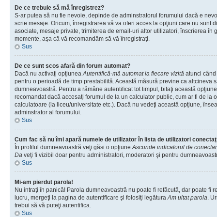
De ce trebuie să mă înregistrez?
S-ar putea să nu fie nevoie, depinde de adminstratorul forumului dacă e nevoi
scrie mesaje. Oricum, înregistrarea vă va oferi acces la opţiuni care nu sunt dis
asociate, mesaje private, trimiterea de email-uri altor utilizatori, înscrierea î
momente, aşa că vă recomandăm să vă înregistraţi.
Sus
De ce sunt scos afară din forum automat?
Dacă nu activaţi opţiunea
Autentifică-mă automat la fiecare vizită
atunci când v
pentru o perioadă de timp prestabilită. Această măsură previne ca altcineva 
dumneavoastră. Pentru a rămâne autentificat tot timpul, bifaţi această opţiune 
recomandat dacă accesaţi forumul de la un calculator public, cum ar fi de la o 
calculatoare (la liceu/universitate etc.). Dacă nu vedeţi această opţiune, îns
adminstrator al forumului.
Sus
Cum fac să nu îmi apară numele de utilizator în lista de utilizatori conectaţ
În profilul dumneavoastră veţi găsi o opţiune
Ascunde indicatorul de conecta
Da
veţi fi vizibil doar pentru administratori, moderatori şi pentru dumneavoastr
Sus
Mi-am pierdut parola!
Nu intraţi în panică! Parola dumneavoastră nu poate fi refăcută, dar poate fi r
lucru, mergeţi la pagina de autentificare şi folosiţi legătura
Am uitat parola
. Ur
trebui să vă puteţi autentifica.
Sus