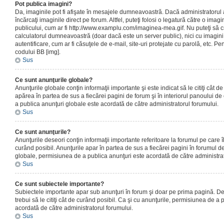
Pot publica imagini?
Da, imaginile pot fi afişate în mesajele dumneavoastră. Dacă administratorul a
încărcaţi imaginile direct pe forum. Altfel, puteţi folosi o legatură către o ima
publicului, cum ar fi http://www.examplu.com/imaginea-mea.gif. Nu puteţi să cr
calculatorul dumneavoastră (doar dacă este un server public), nici cu imagin
autentificare, cum ar fi căsuţele de e-mail, site-uri protejate cu parolă, etc. Pen
codului BB [img].
Sus
Ce sunt anunţurile globale?
Anunţurile globale conţin informaţii importante şi este indicat să le citiţi cât d
apărea în partea de sus a fiecărei pagini de forum şi în interiorul panoului de 
a publica anunţuri globale este acordată de către administratorul forumului.
Sus
Ce sunt anunţurile?
Anunţurile deseori conţin informaţii importante referitoare la forumul pe care îl 
curând posibil. Anunţurile apar în partea de sus a fiecărei pagini în forumul de
globale, permisiunea de a publica anunţuri este acordată de către administrat
Sus
Ce sunt subiectele importante?
Subiectele importante apar sub anunţuri în forum şi doar pe prima pagină. Des
trebui să le citiţi cât de curând posibil. Ca şi cu anunţurile, permisiunea de a
acordată de către administratorul forumului.
Sus