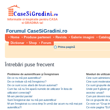
Informatie si inspiratie pentru CASA
si GRADINA ta!
Forumul CaseSiGradini.ro
Home
Produse parteneri
Revista
Galerie imagini
Catalog
Dictionar
Shop
Forum
Prima pagină
Întrebări puse frecvent
Probleme de autentificare şi înregistrare
Niveluri de utilizat
De ce nu mă pot autentifica?
Cine sunt administra
De ce trebuie să mă înregistrez?
Cine sunt moderator
De ce sunt scos afară din forum automat?
Ce sunt grupurile de 
Cum fac să nu îmi apară numele de utilizator în lista de
Unde pot fi găsite gr
utilizatori conectaţi?
asociez unuia?
Mi-am pierdut parola!
Cum pot deveni moder
Sunt înregistrat dar nu mă pot autentifica!
De ce grupurile de uti
M-am înregistrat cu ceva timp în urmă dar acum nu mă mai pot
Ce este un “Grup imp
autentifica?!
Ce este pagina "Ec