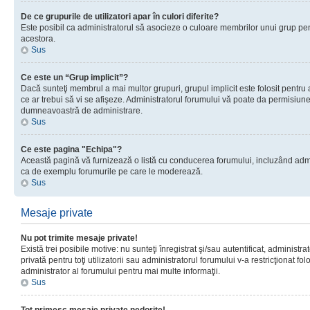
De ce grupurile de utilizatori apar în culori diferite?
Este posibil ca administratorul să asocieze o culoare membrilor unui grup pen
acestora.
Sus
Ce este un “Grup implicit”?
Dacă sunteţi membrul a mai multor grupuri, grupul implicit este folosit pentru
ce ar trebui să vi se afişeze. Administratorul forumului vă poate da permisiun
dumneavoastră de administrare.
Sus
Ce este pagina "Echipa"?
Această pagină vă furnizează o listă cu conducerea forumului, incluzând adminis
ca de exemplu forumurile pe care le moderează.
Sus
Mesaje private
Nu pot trimite mesaje private!
Există trei posibile motive: nu sunteţi înregistrat şi/sau autentificat, administ
privată pentru toţi utilizatorii sau administratorul forumului v-a restricţionat f
administrator al forumului pentru mai multe informaţii.
Sus