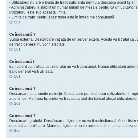
- Utilizatorul nu are o limită de trafic suficientă pentru a descărca acest fişier.
- Administratorul a stabilit un număr minim de mesaje pentru ca un utilizator s
utilizatorul este sub această limită.
- Limita de trafic pentru acest fişier este în întregime consumată.
Sus
Ce înseamnă ?
Sursă externă. Descărcare iniţiată de un server extern. Acesta va fi tratat ca . Lim
de trafic general nu vor fi afectate.
Sus
Ce înseamnă?
Echivalent cu: traficul utilizatorului nu va fi consumat. Numai utilizatorii autent
trafic general va fi utilizată.
Sus
Ce înseamnă ?
Descărcare cu anumite restricţii. Descărcare permisă doar utilizatorilor înregist
autentifice. Mărimea fişierului va fi scăzută atât din traficul alocat utilizatorului 
Sus
Ce înseamnă ?
Descărcare gratuită. Descărcarea fişierelor nu va fi restricţionată. Acest fisier 
necesită autentificare. Mărimea fişierului nu va reduce traficul alocat utilizato
Sus