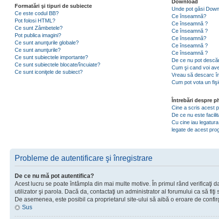
Download
Formatări şi tipuri de subiecte
Unde pot găsi Dow
Ce este codul BB?
Ce înseamnă?
Pot folosi HTML?
Ce înseamnă ?
Ce sunt Zâmbetele?
Ce înseamnă ?
Pot publica imagini?
Ce înseamnă?
Ce sunt anunţurile globale?
Ce înseamnă ?
Ce sunt anunţurile?
Ce înseamnă ?
Ce sunt subiectele importante?
De ce nu pot descăr
Ce sunt subiectele blocate/încuiate?
Cum şi cand voi ave
Ce sunt iconiţele de subiect?
Vreau să descarc în
Cum pot vota un fiş
Întrebări despre 
Cine a scris acest
De ce nu este facili
Cu cine iau legatura
legate de acest pr
Probleme de autentificare şi înregistrare
De ce nu mă pot autentifica?
Acest lucru se poate întâmpla din mai multe motive. În primul rând verificaţi d
utilizator şi parola. Dacă da, contactaţi un administrator al forumului ca să fiţi 
De asemenea, este posibil ca proprietarul site-ului să aibă o eroare de confir
Sus