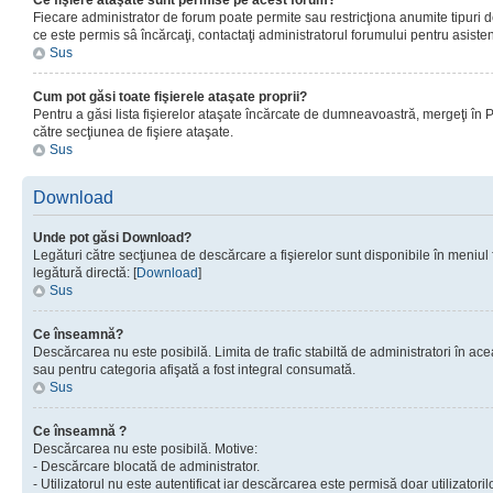
Ce fişiere ataşate sunt permise pe acest forum?
Fiecare administrator de forum poate permite sau restricţiona anumite tipuri de
ce este permis sâ încărcaţi, contactaţi administratorul forumului pentru asisten
Sus
Cum pot găsi toate fişierele ataşate proprii?
Pentru a găsi lista fişierelor ataşate încărcate de dumneavoastră, mergeţi în Pan
către secţiunea de fişiere ataşate.
Sus
Download
Unde pot găsi Download?
Legături către secţiunea de descărcare a fişierelor sunt disponibile în meniul
legătură directă: [
Download
]
Sus
Ce înseamnă?
Descărcarea nu este posibilă. Limita de trafic stabiltă de administratori în ac
sau pentru categoria afişată a fost integral consumată.
Sus
Ce înseamnă ?
Descărcarea nu este posibilă. Motive:
- Descărcare blocată de administrator.
- Utilizatorul nu este autentificat iar descărcarea este permisă doar utilizatorilo