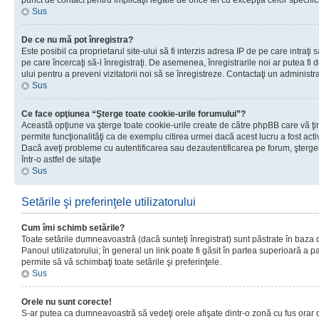
punct de contact pentru implicaţii legale de orice fel cu excepţia celor specific
Sus
De ce nu mă pot înregistra?
Este posibil ca proprietarul site-ului să fi interzis adresa IP de pe care intraţi 
pe care încercaţi să-l înregistraţi. De asemenea, înregistrarile noi ar putea fi d
ului pentru a preveni vizitatorii noi să se înregistreze. Contactaţi un administr
Sus
Ce face opţiunea “Şterge toate cookie-urile forumului”?
Această opţiune va şterge toate cookie-urile create de către phpBB care vă ţ
permite funcţionalităţi ca de exemplu citirea urmei dacă acest lucru a fost acti
Dacă aveţi probleme cu autentificarea sau dezautentificarea pe forum, şterger
într-o astfel de sitaţie
Sus
Setările şi preferinţele utilizatorului
Cum îmi schimb setările?
Toate setările dumneavoastră (dacă sunteţi înregistrat) sunt păstrate în baza de
Panoul utilizatorului; în general un link poate fi găsit în partea superioară a p
permite să vă schimbaţi toate setările şi preferinţele.
Sus
Orele nu sunt corecte!
S-ar putea ca dumneavoastră să vedeţi orele afişate dintr-o zonă cu fus orar di