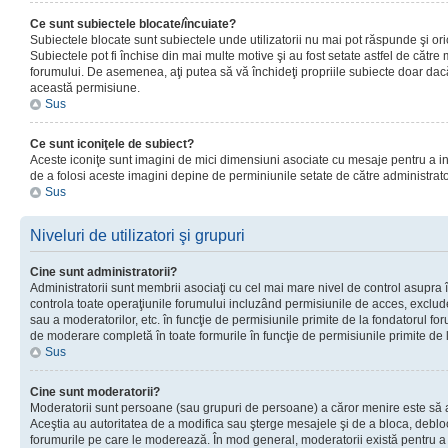
Ce sunt subiectele blocate/încuiate?
Subiectele blocate sunt subiectele unde utilizatorii nu mai pot răspunde şi or
Subiectele pot fi închise din mai multe motive şi au fost setate astfel de către
forumului. De asemenea, aţi putea să vă închideţi propriile subiecte doar dac
această permisiune.
Sus
Ce sunt iconiţele de subiect?
Aceste iconiţe sunt imagini de mici dimensiuni asociate cu mesaje pentru a ind
de a folosi aceste imagini depine de perminiunile setate de către administrato
Sus
Niveluri de utilizatori şi grupuri
Cine sunt administratorii?
Administratorii sunt membrii asociaţi cu cel mai mare nivel de control asupra în
controla toate operaţiunile forumului incluzând permisiunile de acces, excluder
sau a moderatorilor, etc. în funcţie de permisiunile primite de la fondatorul 
de moderare completă în toate formurile în funcţie de permisiunile primite de 
Sus
Cine sunt moderatorii?
Moderatorii sunt persoane (sau grupuri de persoane) a căror menire este să a
Aceştia au autoritatea de a modifica sau şterge mesajele şi de a bloca, debloc
forumurile pe care le moderează. În mod general, moderatorii există pentru a av