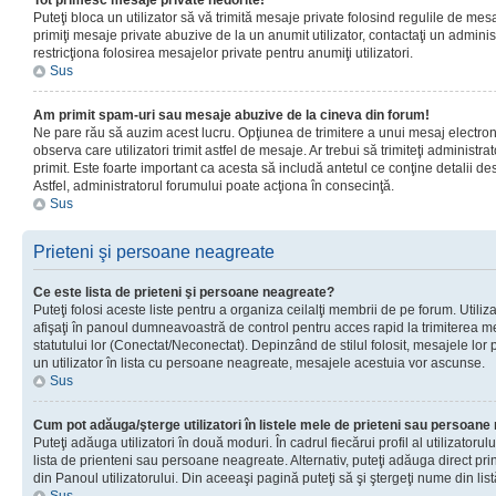
Tot primesc mesaje private nedorite!
Puteţi bloca un utilizator să vă trimită mesaje private folosind regulile de mes
primiţi mesaje private abuzive de la un anumit utilizator, contactaţi un adminis
restricţiona folosirea mesajelor private pentru anumiţi utilizatori.
Sus
Am primit spam-uri sau mesaje abuzive de la cineva din forum!
Ne pare rău să auzim acest lucru. Opţiunea de trimitere a unui mesaj electro
observa care utilizatori trimit astfel de mesaje. Ar trebui să trimiteţi administ
primit. Este foarte important ca acesta să includă antetul ce conţine detalii des
Astfel, administratorul forumului poate acţiona în consecinţă.
Sus
Prieteni şi persoane neagreate
Ce este lista de prieteni şi persoane neagreate?
Puteţi folosi aceste liste pentru a organiza ceilalţi membrii de pe forum. Utilizat
afişaţi în panoul dumneavoastră de control pentru acces rapid la trimiterea me
statutului lor (Conectat/Neconectat). Depinzând de stilul folosit, mesajele lor
un utilizator în lista cu persoane neagreate, mesajele acestuia vor ascunse.
Sus
Cum pot adăuga/şterge utilizatori în listele mele de prieteni sau persoan
Puteţi adăuga utilizatori în două moduri. În cadrul fiecărui profil al utilizatorul
lista de prienteni sau persoane neagreate. Alternativ, puteţi adăuga direct pri
din Panoul utilizatorului. Din aceeaşi pagină puteţi să şi ştergeţi nume din list