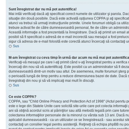
Sunt înregistrat dar nu mă pot autentifica!
Mai intâi verificaţi dacă aţi specificat corect numele de utilizator şi parola. Da
situaţie din două posibile. Dacă este activată opţiunea COPPA şi aţi specificat 
atunci va trebui să urmaţi instrucţiunile primite. Unele forumuri obligă ca utilizat
trebuie activat fie de către dumneavoastră personal, fie de către un administrat
Această informaţie a fost prezentată la înregistrare. Dacă aţi primit un email a
posibil să fi specificat o adresă de e-mail incorectă sau mesajul a fost prelucr
sigur că adresa de e-mail folosită este corectă atunci încercaţi să contactaţi u
Sus
M-am înregistrat cu ceva timp în urmă dar acum nu mă mai pot autentific
Verificaţi-vă mesajul pe care l-aţi primit când v-aţi înregistrat pentru a verifica
încercaţi din nou să vă autentificaţi. Este posibil ca un administrator să fi dezac
dumneavoastră dintr-un motiv sau altul. De asemenea, multe forumuri şterg peri
o perioadă lungă de timp pentru a reduce dimensiunea bazei de date. Dacă s-a
înregistraţi din nou şi să vă implicaţi mai mult în discuţii.
Sus
Ce este COPPA?
COPPA, sau "Child Online Privacy and Protection Act of 1998" (Actul penrtu pro
este o lege din Statele Unite care solicită site-urile care pot colecta informaţi
ani să obţină acordul scris al părinţilor sau altă metodă legală prin care tutore
colectarea informaţiilor personale de la minorul cu vârsta sub 13 ani. Dacă nu
aplicabil dumneavoastră - ca un utilizator ce se înregistrează - sau acestui site
contactaţi un consilier legal pentru asistenţă. Reţineţi că echipa phpBB nu poat