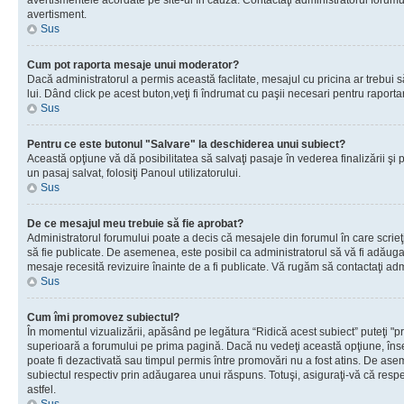
avertismentele acordate pe site-ul în cauză. Contactaţi administratorul forumulu
avertisment.
Sus
Cum pot raporta mesaje unui moderator?
Dacă administratorul a permis această faclitate, mesajul cu pricina ar trebui 
lui. Dând click pe acest buton,veţi fi îndrumat cu paşii necesari pentru raport
Sus
Pentru ce este butonul "Salvare" la deschiderea unui subiect?
Această opţiune vă dă posibilitatea să salvaţi pasaje în vederea finalizării şi pu
un pasaj salvat, folosiţi Panoul utilizatorului.
Sus
De ce mesajul meu trebuie să fie aprobat?
Administratorul forumului poate a decis că mesajele din forumul în care scrieţi
să fie publicate. De asemenea, este posibil ca administratorul să vă fi adăugat 
mesaje recesită revizuire înainte de a fi publicate. Vă rugăm să contactaţi adm
Sus
Cum îmi promovez subiectul?
În momentul vizualizării, apăsând pe legătura “Ridică acest subiect” puteţi "p
superioară a forumului pe prima pagină. Dacă nu vedeţi această opţiune, î
poate fi dezactivată sau timpul permis între promovări nu a fost atins. De as
subiectul respectiv prin adăugarea unui răspuns. Totuşi, asiguraţi-vă că respe
astfel.