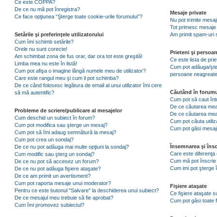
Ce este COPPA?
De ce nu mă pot înregistra?
Mesaje private
Ce face opţiunea “Şterge toate cookie-urile forumului”?
Nu pot trimite mesaj
Tot primesc mesaje 
Setările şi preferinţele utilizatorului
Am primit spam-uri 
Cum îmi schimb setările?
Orele nu sunt corecte!
Prieteni şi persoa
Am schimbat zona de fus orar, dar ora tot este greşită!
Ce este lista de pri
Limba mea nu este în listă!
Cum pot adăuga/şterg
Cum pot afişa o imagine lângă numele meu de utilizator?
persoane neagreat
Care este rangul meu şi cum il pot schimba?
De ce când folosesc legătura de email al unui utilizator îmi cere
Căutând în forumu
să mă autentific?
Cum pot să caut înt
De ce căutarea mea 
Probleme de scriere/publicare al mesajelor
De ce căutarea mea
Cum deschid un subiect în forum?
Cum pot căuta utiliz
Cum pot modifica sau şterge un mesaj?
Cum pot găsi mesaje
Cum pot să îmi adaug semnătură la mesaj?
Cum pot crea un sondaj?
Însemnarea şi însc
De ce nu pot adăuga mai multe opţiuni la sondaj?
Care este diferenţa 
Cum modific sau şterg un sondaj?
Cum mă pot înscrie 
De ce nu pot să accesez un forum?
Cum imi pot şterge î
De ce nu pot adăuga fişiere ataşate?
De ce am primit un avertisment?
Cum pot raporta mesaje unui moderator?
Fişiere ataşate
Pentru ce este butonul "Salvare" la deschiderea unui subiect?
Ce fişiere ataşate 
De ce mesajul meu trebuie să fie aprobat?
Cum pot găsi toate f
Cum îmi promovez subiectul?