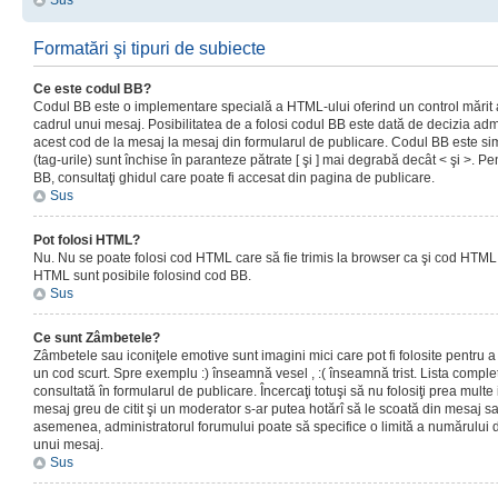
Sus
Formatări şi tipuri de subiecte
Ce este codul BB?
Codul BB este o implementare specială a HTML-ului oferind un control mărit a
cadrul unui mesaj. Posibilitatea de a folosi codul BB este dată de decizia admi
acest cod de la mesaj la mesaj din formularul de publicare. Codul BB este sim
(tag-urile) sunt închise în paranteze pătrate [ şi ] mai degrabă decât < şi >. P
BB, consultaţi ghidul care poate fi accesat din pagina de publicare.
Sus
Pot folosi HTML?
Nu. Nu se poate folosi cod HTML care să fie trimis la browser ca şi cod HTML. 
HTML sunt posibile folosind cod BB.
Sus
Ce sunt Zâmbetele?
Zâmbetele sau iconiţele emotive sunt imagini mici care pot fi folosite pentru
un cod scurt. Spre exemplu :) înseamnă vesel , :( înseamnă trist. Lista complet
consultată în formularul de publicare. Încercaţi totuşi să nu folosiţi prea mult
mesaj greu de citit şi un moderator s-ar putea hotărî să le scoată din mesaj s
asemenea, administratorul forumului poate să specifice o limită a numărului d
unui mesaj.
Sus