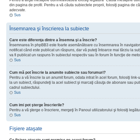
Pentru a afişa mesajele dumneavoastră folosiţi legătura “Căută mesajele utiliz
din pagina de profil. Pentru a vă căuta subiectele proprii, folosiţi pagina de c
adecvate.
Sus
Însemnarea şi înscrierea la subiecte
Care este diferenţa dintre a însemna şi a înscrie?
Însemnarea în phpBB3 este foarte asemănătoare cu însemnarea în navigator
notificat când este publicat un răspuns, dar vă puteţi întoarce mai târziu la subie
va fi publicat un raspuns în subiectul respectiv sau în forum în funcţie de meto
Sus
Cum mă pot înscrie la anumite subiecte sau forumuri?
Pentru a vă înscrie la un anumit forum, odata intrat în acel forum, folosiţi link
la un subiect, răspundeţi la acel subiect şi marcaţi căsuţa de abonare sau put
cadrul subiectului.
Sus
Cum imi pot şterge înscrierile?
Pentru a vă şterge o înscriere, mergeţi în Panoul utilizatorului şi folosiţi legătur
Sus
Fişiere ataşate