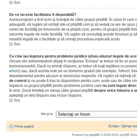
Sus
De ce nu este facilitatea X disponibilă?
Acest program a fost scris şi licenţiat de către grupul phpBB. În cazul în care co
adaugată, vă rugăm să vizitaţi site-ul phpBB.com şi să vedeţi ce are de spus
cereri de facilităţi pe forumurile de la phpbb.com, pentru că grupul phpBB fo
sarcinile legate de noile facilităţi. Vă rugăm să consultaţi aceste forumuri şi s
noastră legată de o facilitate şi să urmaţi procedura explicată acolo.
Sus
Cu cine iau legatura pentru probleme juridice şi/sau abuzuri legate de ac
Oricare din administratorii afişaţi în secţiunea “Echipa” ar trebui să fie un punc
dumneavoastră. Dacă nu primiţi răspuns, ar trebui să luaţi legătura cu poseso
whois
) sau, dacă acesta este pe un domeniu gratuit (de exemplu: Yahoo!, free
departamentul pentru abuzuri al serviciului respectiv. Vă rugăm să reţineţi 
de control
şi nu poate fi tras la răspundere pentru cum, unde sau de către cin
legatura cu grupul phpBB pentru probleme juridice care
nu sunt legate direc
în sine. Dacă trimiteţi un mesaj către grupul phpBB
despre orice folosire a un
aşteptaţi un terţ răspuns sau niciun răspuns.
Sus
Mergi la:
Echipa
•
Şterge toa
Prima pagină
Powered by
phpBB
© 2000-2011 phpBB Gro