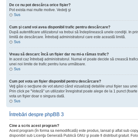
De ce nu pot descărca orice fişier?
Pot exista mai multe motive. Vedeţi şi
Sus
Cum şi cand voi avea disponibil trafic pentru descărcare?
După autentificare utilizatorul va trebui să îndeplinească unele condiţii. In prim
limită de descărcare. Întrebaţi administratorul care este această limită.
Sus
Vreau să descarc încă un fişier dar nu mi-a rămas trafic?
In acest caz întrebaţi administratorul. Numai el poate decide să crească trafic
unei noi limite de trafic pentru luna următoare.
Sus
Cum pot vota un fişier disponibil pentru descărcare?
Veţi găsi o secţiune de vot atunci când vizualizaţi detaliile unui fişier sau unei
Prin click pe "Voteză" un utilizator înregistrat poate alege de la 1 punct (foarte
vota un fişier doar o singura dată.
Sus
Întrebări despre phpBB 3
Cine a scris acest program?
Acest program (în forma sa nemodificată) este produs, lansat şi aflat sub copy
disponibil sub Licenţa Generală Publică GNU şi poate fi distribuit gratuit. Folos