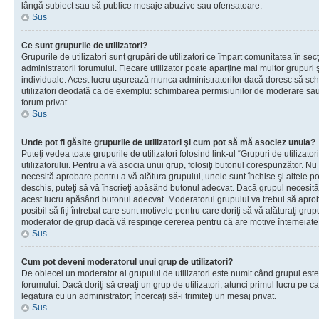
lângă subiect sau să publice mesaje abuzive sau ofensatoare.
Sus
Ce sunt grupurile de utilizatori?
Grupurile de utilizatori sunt grupări de utilizatori ce împart comunitatea în secţ
administratorii forumului. Fiecare utilizator poate aparţine mai multor grupuri 
individuale. Acest lucru uşurează munca administratorilor dacă doresc să sch
utilizatori deodată ca de exemplu: schimbarea permisiunilor de moderare sau 
forum privat.
Sus
Unde pot fi găsite grupurile de utilizatori şi cum pot să mă asociez unuia?
Puteţi vedea toate grupurile de utilizatori folosind link-ul “Grupuri de utilizato
utilizatorului. Pentru a vă asocia unui grup, folosiţi butonul corespunzător. N
necesită aprobare pentru a vă alătura grupului, unele sunt închise şi altele p
deschis, puteţi să vă înscrieţi apăsând butonul adecvat. Dacă grupul necesită
acest lucru apăsând butonul adecvat. Moderatorul grupului va trebui să apr
posibil să fiţi întrebat care sunt motivele pentru care doriţi să vă alăturaţi gru
moderator de grup dacă vă respinge cererea pentru că are motive întemeiate
Sus
Cum pot deveni moderatorul unui grup de utilizatori?
De obiecei un moderator al grupului de utilizatori este numit când grupul este
forumului. Dacă doriţi să creaţi un grup de utilizatori, atunci primul lucru pe car
legatura cu un administrator; încercaţi să-i trimiteţi un mesaj privat.
Sus