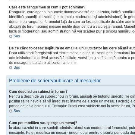
Care este rangul meu şi cum il pot schimba?
Rangurile, care apar sub numele dumneavoastră de utilizator, indică numărul 
identifică anumiţi utilizatori (de exemplu moderatorii şi administratorii). În ge
denumirea rangurilor forumului faţă de cum au fost specificate de către admin
abuzaţi de forum scriind mesaje inutile doar pentru a vă creşte rangul. Majorit
lucru şi moderatorii sau administratorii vă vor scădea pur şi simplu numărul 
Sus
De ce când folosesc legătura de email al unui utilizator îmi cere să mă aut
Doar utilizatorii înregistraţi pot trimite mesaje altor utilizatori prin formularul
administratorul a activat această facilitate. Acest lucru se întamplă pentru a p
de mesagerie de către utilizatorii anonimi.
Sus
Probleme de scriere/publicare al mesajelor
Cum deschid un subiect în forum?
Pentru a deschide un subiect nou în forum, apăsaţi pe butonul specific, fie din
posibil să fie nevoie să vă înregistraţi înainte de a scrie un mesaj. Facilităţile
partea de jos a ecranului. Exemplu: Puteţi crea subiecte noi în acest forum, Pu
Sus
Cum pot modifica sau şterge un mesaj?
În afara cazului în care sunteţi administratorul sau moderatorul forumului, put
mesajele. Puteţi modifica un mesaj - uneori doar pentru o scurta perioadă d