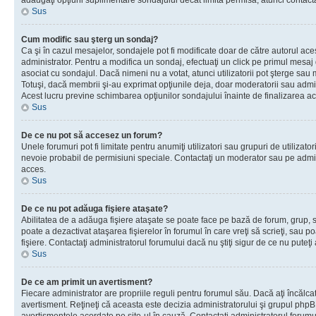
adăugaţi opţiuni suplimentare sondajului decât limita permisă, atunci contacta
Sus
Cum modific sau şterg un sondaj?
Ca şi în cazul mesajelor, sondajele pot fi modificate doar de către autorul ac
administrator. Pentru a modifica un sondaj, efectuaţi un click pe primul mesaj
asociat cu sondajul. Dacă nimeni nu a votat, atunci utilizatorii pot şterge sau 
Totuşi, dacă membrii şi-au exprimat opţiunile deja, doar moderatorii sau admini
Acest lucru previne schimbarea opţiunilor sondajului înainte de finalizarea ac
Sus
De ce nu pot să accesez un forum?
Unele forumuri pot fi limitate pentru anumiţi utilizatori sau grupuri de utilizatori
nevoie probabil de permisiuni speciale. Contactaţi un moderator sau pe admin
acces.
Sus
De ce nu pot adăuga fişiere ataşate?
Abilitatea de a adăuga fişiere ataşate se poate face pe bază de forum, grup, sa
poate a dezactivat ataşarea fişierelor în forumul în care vreţi să scrieţi, sau 
fişiere. Contactaţi administratorul forumului dacă nu ştiţi sigur de ce nu puteţi
Sus
De ce am primit un avertisment?
Fiecare administrator are propriile reguli pentru forumul său. Dacă aţi încălca
avertisment. Reţineţi că aceasta este decizia administratorului şi grupul php