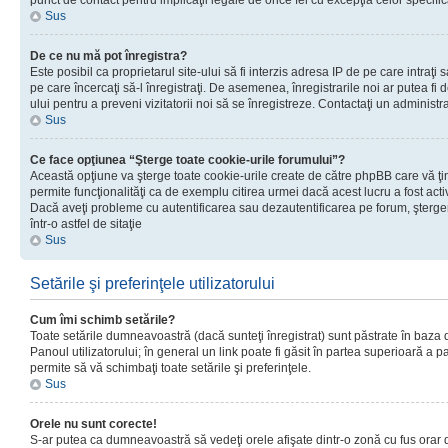
punct de contact pentru implicaţii legale de orice fel cu excepţia celor specific
Sus
De ce nu mă pot înregistra?
Este posibil ca proprietarul site-ului să fi interzis adresa IP de pe care intraţi 
pe care încercaţi să-l înregistraţi. De asemenea, înregistrarile noi ar putea fi d
ului pentru a preveni vizitatorii noi să se înregistreze. Contactaţi un administr
Sus
Ce face opţiunea “Şterge toate cookie-urile forumului”?
Această opţiune va şterge toate cookie-urile create de către phpBB care vă ţ
permite funcţionalităţi ca de exemplu citirea urmei dacă acest lucru a fost acti
Dacă aveţi probleme cu autentificarea sau dezautentificarea pe forum, şterger
într-o astfel de sitaţie
Sus
Setările şi preferinţele utilizatorului
Cum îmi schimb setările?
Toate setările dumneavoastră (dacă sunteţi înregistrat) sunt păstrate în baza de
Panoul utilizatorului; în general un link poate fi găsit în partea superioară a p
permite să vă schimbaţi toate setările şi preferinţele.
Sus
Orele nu sunt corecte!
S-ar putea ca dumneavoastră să vedeţi orele afişate dintr-o zonă cu fus orar di