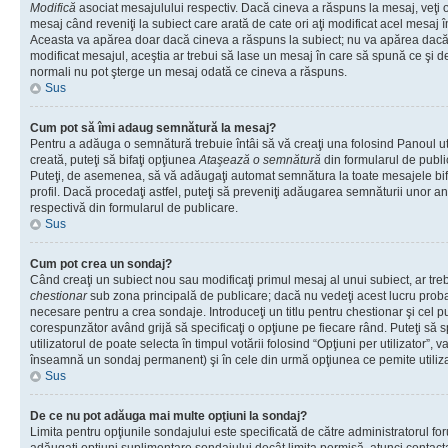
Modifică
asociat mesajulului respectiv. Dacă cineva a răspuns la mesaj, veţi 
mesaj când reveniţi la subiect care arată de cate ori aţi modificat acel mesaj 
Aceasta va apărea doar dacă cineva a răspuns la subiect; nu va apărea dacă
modificat mesajul, aceştia ar trebui să lase un mesaj în care să spună ce şi de 
normali nu pot şterge un mesaj odată ce cineva a răspuns.
Sus
Cum pot să îmi adaug semnătură la mesaj?
Pentru a adăuga o semnătură trebuie întâi să vă creaţi una folosind Panoul ut
creată, puteţi să bifaţi opţiunea
Ataşează o semnătură
din formularul de publ
Puteţi, de asemenea, să vă adăugaţi automat semnătura la toate mesajele b
profil. Dacă procedaţi astfel, puteţi să preveniţi adăugarea semnăturii unor a
respectivă din formularul de publicare.
Sus
Cum pot crea un sondaj?
Când creaţi un subiect nou sau modificaţi primul mesaj al unui subiect, ar tre
chestionar
sub zona principală de publicare; dacă nu vedeţi acest lucru probab
necesare pentru a crea sondaje. Introduceţi un titlu pentru chestionar şi cel p
corespunzător având grijă să specificaţi o opţiune pe fiecare rând. Puteţi să s
utilizatorul de poate selecta în timpul votării folosind “Opţiuni per utilizator”, v
înseamnă un sondaj permanent) şi în cele din urmă opţiunea ce pemite utilizat
Sus
De ce nu pot adăuga mai multe opţiuni la sondaj?
Limita pentru opţiunile sondajului este specificată de către administratorul fo