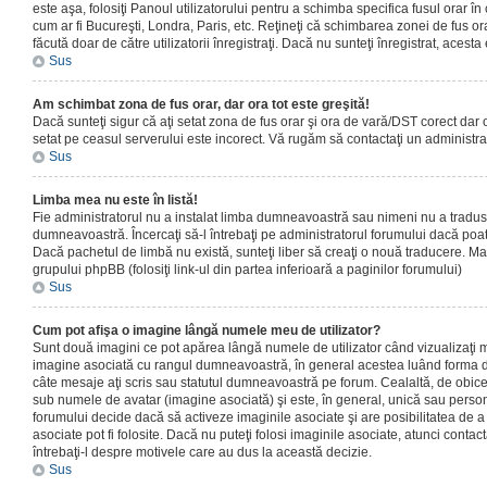
este aşa, folosiţi Panoul utilizatorului pentru a schimba specifica fusul orar în
cum ar fi Bucureşti, Londra, Paris, etc. Reţineţi că schimbarea zonei de fus orar
făcută doar de către utilizatorii înregistraţi. Dacă nu sunteţi înregistrat, aces
Sus
Am schimbat zona de fus orar, dar ora tot este greşită!
Dacă sunteţi sigur că aţi setat zona de fus orar şi ora de vară/DST corect dar o
setat pe ceasul serverului este incorect. Vă rugăm să contactaţi un administr
Sus
Limba mea nu este în listă!
Fie administratorul nu a instalat limba dumneavoastră sau nimeni nu a tradus
dumneavoastră. Încercaţi să-l întrebaţi pe administratorul forumului dacă poat
Dacă pachetul de limbă nu există, sunteţi liber să creaţi o nouă traducere. Mai 
grupului phpBB (folosiţi link-ul din partea inferioară a paginilor forumului)
Sus
Cum pot afişa o imagine lângă numele meu de utilizator?
Sunt două imagini ce pot apărea lângă numele de utilizator când vizualizaţi m
imagine asociată cu rangul dumneavoastră, în general acestea luând forma de
câte mesaje aţi scris sau statutul dumneavoastră pe forum. Cealaltă, de obic
sub numele de avatar (imagine asociată) şi este, în general, unică sau personal
forumului decide dacă să activeze imaginile asociate şi are posibilitatea de a
asociate pot fi folosite. Dacă nu puteţi folosi imaginile asociate, atunci contact
întrebaţi-l despre motivele care au dus la această decizie.
Sus