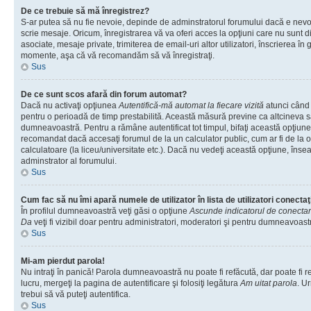
De ce trebuie să mă înregistrez?
S-ar putea să nu fie nevoie, depinde de adminstratorul forumului dacă e nevoi
scrie mesaje. Oricum, înregistrarea vă va oferi acces la opţiuni care nu sunt dis
asociate, mesaje private, trimiterea de email-uri altor utilizatori, înscrierea î
momente, aşa că vă recomandăm să vă înregistraţi.
Sus
De ce sunt scos afară din forum automat?
Dacă nu activaţi opţiunea
Autentifică-mă automat la fiecare vizită
atunci când v
pentru o perioadă de timp prestabilită. Această măsură previne ca altcineva 
dumneavoastră. Pentru a rămâne autentificat tot timpul, bifaţi această opţiune 
recomandat dacă accesaţi forumul de la un calculator public, cum ar fi de la o 
calculatoare (la liceu/universitate etc.). Dacă nu vedeţi această opţiune, îns
adminstrator al forumului.
Sus
Cum fac să nu îmi apară numele de utilizator în lista de utilizatori conectaţ
În profilul dumneavoastră veţi găsi o opţiune
Ascunde indicatorul de conecta
Da
veţi fi vizibil doar pentru administratori, moderatori şi pentru dumneavoastr
Sus
Mi-am pierdut parola!
Nu intraţi în panică! Parola dumneavoastră nu poate fi refăcută, dar poate fi r
lucru, mergeţi la pagina de autentificare şi folosiţi legătura
Am uitat parola
. Ur
trebui să vă puteţi autentifica.
Sus