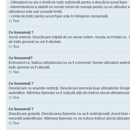
- Utilizatorul nu are o limită de trafic suficientă pentru a descărca acest fişier.
- Administratorul a stabilit un număr minim de mesaje pentru ca un utilizator s
utilizatorul este sub această limită.
- Limita de trafic pentru acest fişier este în întregime consumată.
Sus
Ce înseamnă ?
Sursă externă. Descărcare iniţiată de un server extern. Acesta va fi tratat ca . Lim
de trafic general nu vor fi afectate.
Sus
Ce înseamnă?
Echivalent cu: traficul utilizatorului nu va fi consumat. Numai utilizatorii autent
trafic general va fi utilizată.
Sus
Ce înseamnă ?
Descărcare cu anumite restricţii. Descărcare permisă doar utilizatorilor înregist
autentifice. Mărimea fişierului va fi scăzută atât din traficul alocat utilizatorului 
Sus
Ce înseamnă ?
Descărcare gratuită. Descărcarea fişierelor nu va fi restricţionată. Acest fisier 
necesită autentificare. Mărimea fişierului nu va reduce traficul alocat utilizato
Sus