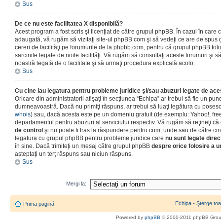
Sus
De ce nu este facilitatea X disponibilă?
Acest program a fost scris şi licenţiat de către grupul phpBB. În cazul în care co
adaugată, vă rugăm să vizitaţi site-ul phpBB.com şi să vedeţi ce are de spus
cereri de facilităţi pe forumurile de la phpbb.com, pentru că grupul phpBB fo
sarcinile legate de noile facilităţi. Vă rugăm să consultaţi aceste forumuri şi s
noastră legată de o facilitate şi să urmaţi procedura explicată acolo.
Sus
Cu cine iau legatura pentru probleme juridice şi/sau abuzuri legate de ac
Oricare din administratorii afişaţi în secţiunea “Echipa” ar trebui să fie un punc
dumneavoastră. Dacă nu primiţi răspuns, ar trebui să luaţi legătura cu poseso
whois
) sau, dacă acesta este pe un domeniu gratuit (de exemplu: Yahoo!, free
departamentul pentru abuzuri al serviciului respectiv. Vă rugăm să reţineţi 
de control
şi nu poate fi tras la răspundere pentru cum, unde sau de către cin
legatura cu grupul phpBB pentru probleme juridice care
nu sunt legate direc
în sine. Dacă trimiteţi un mesaj către grupul phpBB
despre orice folosire a un
aşteptaţi un terţ răspuns sau niciun răspuns.
Sus
Mergi la:
Echipa
•
Şterge toa
Prima pagină
Powered by
phpBB
© 2000-2011 phpBB Gro