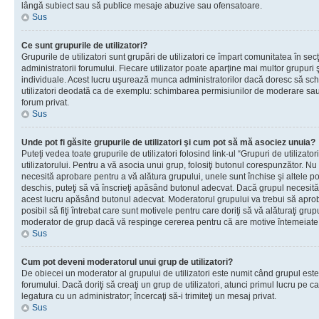
lângă subiect sau să publice mesaje abuzive sau ofensatoare.
Sus
Ce sunt grupurile de utilizatori?
Grupurile de utilizatori sunt grupări de utilizatori ce împart comunitatea în secţ
administratorii forumului. Fiecare utilizator poate aparţine mai multor grupuri 
individuale. Acest lucru uşurează munca administratorilor dacă doresc să sch
utilizatori deodată ca de exemplu: schimbarea permisiunilor de moderare sau 
forum privat.
Sus
Unde pot fi găsite grupurile de utilizatori şi cum pot să mă asociez unuia?
Puteţi vedea toate grupurile de utilizatori folosind link-ul “Grupuri de utilizato
utilizatorului. Pentru a vă asocia unui grup, folosiţi butonul corespunzător. N
necesită aprobare pentru a vă alătura grupului, unele sunt închise şi altele p
deschis, puteţi să vă înscrieţi apăsând butonul adecvat. Dacă grupul necesită
acest lucru apăsând butonul adecvat. Moderatorul grupului va trebui să apr
posibil să fiţi întrebat care sunt motivele pentru care doriţi să vă alăturaţi gru
moderator de grup dacă vă respinge cererea pentru că are motive întemeiate
Sus
Cum pot deveni moderatorul unui grup de utilizatori?
De obiecei un moderator al grupului de utilizatori este numit când grupul este
forumului. Dacă doriţi să creaţi un grup de utilizatori, atunci primul lucru pe car
legatura cu un administrator; încercaţi să-i trimiteţi un mesaj privat.
Sus