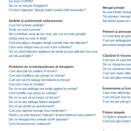
Ce este COPPA?
De ce nu mă pot înregistra?
Mesaje private
Ce face opţiunea “Şterge toate cookie-urile forumului”?
Nu pot trimite mesaj
Tot primesc mesaje 
Setările şi preferinţele utilizatorului
Am primit spam-uri 
Cum îmi schimb setările?
Orele nu sunt corecte!
Prieteni şi persoa
Am schimbat zona de fus orar, dar ora tot este greşită!
Ce este lista de pri
Limba mea nu este în listă!
Cum pot adăuga/şterg
Cum pot afişa o imagine lângă numele meu de utilizator?
persoane neagreat
Care este rangul meu şi cum il pot schimba?
De ce când folosesc legătura de email al unui utilizator îmi cere
Căutând în forumu
să mă autentific?
Cum pot să caut înt
De ce căutarea mea 
Probleme de scriere/publicare al mesajelor
De ce căutarea mea
Cum deschid un subiect în forum?
Cum pot căuta utiliz
Cum pot modifica sau şterge un mesaj?
Cum pot găsi mesaje
Cum pot să îmi adaug semnătură la mesaj?
Cum pot crea un sondaj?
Însemnarea şi însc
De ce nu pot adăuga mai multe opţiuni la sondaj?
Care este diferenţa 
Cum modific sau şterg un sondaj?
Cum mă pot înscrie 
De ce nu pot să accesez un forum?
Cum imi pot şterge î
De ce nu pot adăuga fişiere ataşate?
De ce am primit un avertisment?
Cum pot raporta mesaje unui moderator?
Fişiere ataşate
Pentru ce este butonul "Salvare" la deschiderea unui subiect?
Ce fişiere ataşate 
De ce mesajul meu trebuie să fie aprobat?
Cum pot găsi toate f
Cum îmi promovez subiectul?