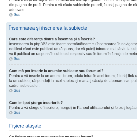
Pentru a afişa mesajele dumneavoastră folosiţi legătura “Căută mesajele utiliz
din pagina de profil. Pentru a vă căuta subiectele proprii, folosiţi pagina de c
adecvate.
Sus
Însemnarea şi înscrierea la subiecte
Care este diferenţa dintre a însemna şi a înscrie?
Însemnarea în phpBB3 este foarte asemănătoare cu însemnarea în navigator
notificat când este publicat un răspuns, dar vă puteţi întoarce mai târziu la subie
va fi publicat un raspuns în subiectul respectiv sau în forum în funcţie de meto
Sus
Cum mă pot înscrie la anumite subiecte sau forumuri?
Pentru a vă înscrie la un anumit forum, odata intrat în acel forum, folosiţi link
la un subiect, răspundeţi la acel subiect şi marcaţi căsuţa de abonare sau put
cadrul subiectului.
Sus
Cum imi pot şterge înscrierile?
Pentru a vă şterge o înscriere, mergeţi în Panoul utilizatorului şi folosiţi legătur
Sus
Fişiere ataşate