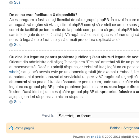
Sus
De ce nu este facilitatea X disponibilă?
Acest program a fost scris şi licenţiat de către grupul phpBB. În cazul în care co
adaugată, vă rugăm să vizitaţi site-ul phpBB.com şi să vedeţi ce are de spus
cereri de facilităţi pe forumurile de la phpbb.com, pentru că grupul phpBB fo
sarcinile legate de noile facilităţi. Vă rugăm să consultaţi aceste forumuri şi s
noastră legată de o facilitate şi să urmaţi procedura explicată acolo.
Sus
Cu cine iau legatura pentru probleme juridice şi/sau abuzuri legate de ac
Oricare din administratorii afişaţi în secţiunea “Echipa” ar trebui să fie un punc
dumneavoastră. Dacă nu primiţi răspuns, ar trebui să luaţi legătura cu poseso
whois
) sau, dacă acesta este pe un domeniu gratuit (de exemplu: Yahoo!, free
departamentul pentru abuzuri al serviciului respectiv. Vă rugăm să reţineţi 
de control
şi nu poate fi tras la răspundere pentru cum, unde sau de către cin
legatura cu grupul phpBB pentru probleme juridice care
nu sunt legate direc
în sine. Dacă trimiteţi un mesaj către grupul phpBB
despre orice folosire a un
aşteptaţi un terţ răspuns sau niciun răspuns.
Sus
Mergi la:
Echipa
•
Şterge toa
Prima pagină
Powered by
phpBB
© 2000-2011 phpBB Gro