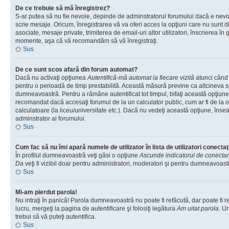
De ce trebuie să mă înregistrez?
S-ar putea să nu fie nevoie, depinde de adminstratorul forumului dacă e nevoi
scrie mesaje. Oricum, înregistrarea vă va oferi acces la opţiuni care nu sunt dis
asociate, mesaje private, trimiterea de email-uri altor utilizatori, înscrierea î
momente, aşa că vă recomandăm să vă înregistraţi.
Sus
De ce sunt scos afară din forum automat?
Dacă nu activaţi opţiunea
Autentifică-mă automat la fiecare vizită
atunci când v
pentru o perioadă de timp prestabilită. Această măsură previne ca altcineva 
dumneavoastră. Pentru a rămâne autentificat tot timpul, bifaţi această opţiune 
recomandat dacă accesaţi forumul de la un calculator public, cum ar fi de la o 
calculatoare (la liceu/universitate etc.). Dacă nu vedeţi această opţiune, îns
adminstrator al forumului.
Sus
Cum fac să nu îmi apară numele de utilizator în lista de utilizatori conectaţ
În profilul dumneavoastră veţi găsi o opţiune
Ascunde indicatorul de conecta
Da
veţi fi vizibil doar pentru administratori, moderatori şi pentru dumneavoastr
Sus
Mi-am pierdut parola!
Nu intraţi în panică! Parola dumneavoastră nu poate fi refăcută, dar poate fi r
lucru, mergeţi la pagina de autentificare şi folosiţi legătura
Am uitat parola
. Ur
trebui să vă puteţi autentifica.
Sus