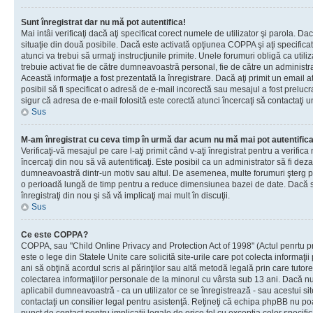
Sunt înregistrat dar nu mă pot autentifica!
Mai intâi verificaţi dacă aţi specificat corect numele de utilizator şi parola. Da
situaţie din două posibile. Dacă este activată opţiunea COPPA şi aţi specificat 
atunci va trebui să urmaţi instrucţiunile primite. Unele forumuri obligă ca utilizat
trebuie activat fie de către dumneavoastră personal, fie de către un administrat
Această informaţie a fost prezentată la înregistrare. Dacă aţi primit un email a
posibil să fi specificat o adresă de e-mail incorectă sau mesajul a fost prelucr
sigur că adresa de e-mail folosită este corectă atunci încercaţi să contactaţi u
Sus
M-am înregistrat cu ceva timp în urmă dar acum nu mă mai pot autentific
Verificaţi-vă mesajul pe care l-aţi primit când v-aţi înregistrat pentru a verifica
încercaţi din nou să vă autentificaţi. Este posibil ca un administrator să fi dezac
dumneavoastră dintr-un motiv sau altul. De asemenea, multe forumuri şterg peri
o perioadă lungă de timp pentru a reduce dimensiunea bazei de date. Dacă s-a
înregistraţi din nou şi să vă implicaţi mai mult în discuţii.
Sus
Ce este COPPA?
COPPA, sau "Child Online Privacy and Protection Act of 1998" (Actul penrtu pro
este o lege din Statele Unite care solicită site-urile care pot colecta informaţi
ani să obţină acordul scris al părinţilor sau altă metodă legală prin care tutore
colectarea informaţiilor personale de la minorul cu vârsta sub 13 ani. Dacă nu
aplicabil dumneavoastră - ca un utilizator ce se înregistrează - sau acestui site
contactaţi un consilier legal pentru asistenţă. Reţineţi că echipa phpBB nu poat