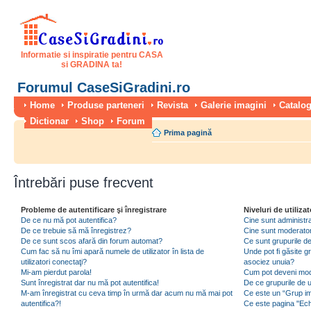
Informatie si inspiratie pentru CASA
si GRADINA ta!
Forumul CaseSiGradini.ro
Home
Produse parteneri
Revista
Galerie imagini
Catalog
Dictionar
Shop
Forum
Prima pagină
Întrebări puse frecvent
Probleme de autentificare şi înregistrare
Niveluri de utilizat
De ce nu mă pot autentifica?
Cine sunt administra
De ce trebuie să mă înregistrez?
Cine sunt moderator
De ce sunt scos afară din forum automat?
Ce sunt grupurile de 
Cum fac să nu îmi apară numele de utilizator în lista de
Unde pot fi găsite gr
utilizatori conectaţi?
asociez unuia?
Mi-am pierdut parola!
Cum pot deveni moder
Sunt înregistrat dar nu mă pot autentifica!
De ce grupurile de uti
M-am înregistrat cu ceva timp în urmă dar acum nu mă mai pot
Ce este un “Grup imp
autentifica?!
Ce este pagina "Ec