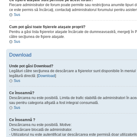
Ce fişiere ataşate sunt permise pe acest forum?
Fiecare administrator de forum poate permite sau restricţiona anumite tipuri de
ce este permis sâ încărcaţi, contactaţi administratorul forumului pentru asisten
Sus
Cum pot găsi toate fişierele ataşate proprii?
Pentru a găsi lista fişierelor ataşate încărcate de dumneavoastră, mergeţi în Pan
către secţiunea de fişiere ataşate.
Sus
Download
Unde pot găsi Download?
Legături către secţiunea de descărcare a fişierelor sunt disponibile în meniul
legătură directă: [
Download
]
Sus
Ce înseamnă?
Descărcarea nu este posibilă. Limita de trafic stabiltă de administratori în ac
sau pentru categoria afişată a fost integral consumată.
Sus
Ce înseamnă ?
Descărcarea nu este posibilă. Motive:
- Descărcare blocată de administrator.
- Utilizatorul nu este autentificat iar descărcarea este permisă doar utilizatorilo