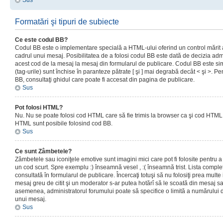
Sus
Formatări şi tipuri de subiecte
Ce este codul BB?
Codul BB este o implementare specială a HTML-ului oferind un control mărit a
cadrul unui mesaj. Posibilitatea de a folosi codul BB este dată de decizia admi
acest cod de la mesaj la mesaj din formularul de publicare. Codul BB este sim
(tag-urile) sunt închise în paranteze pătrate [ şi ] mai degrabă decât < şi >. P
BB, consultaţi ghidul care poate fi accesat din pagina de publicare.
Sus
Pot folosi HTML?
Nu. Nu se poate folosi cod HTML care să fie trimis la browser ca şi cod HTML. 
HTML sunt posibile folosind cod BB.
Sus
Ce sunt Zâmbetele?
Zâmbetele sau iconiţele emotive sunt imagini mici care pot fi folosite pentru
un cod scurt. Spre exemplu :) înseamnă vesel , :( înseamnă trist. Lista complet
consultată în formularul de publicare. Încercaţi totuşi să nu folosiţi prea mult
mesaj greu de citit şi un moderator s-ar putea hotărî să le scoată din mesaj s
asemenea, administratorul forumului poate să specifice o limită a numărului d
unui mesaj.
Sus