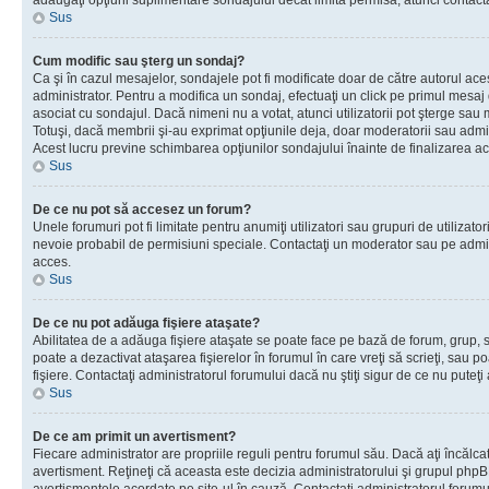
adăugaţi opţiuni suplimentare sondajului decât limita permisă, atunci contacta
Sus
Cum modific sau şterg un sondaj?
Ca şi în cazul mesajelor, sondajele pot fi modificate doar de către autorul ac
administrator. Pentru a modifica un sondaj, efectuaţi un click pe primul mesaj
asociat cu sondajul. Dacă nimeni nu a votat, atunci utilizatorii pot şterge sau 
Totuşi, dacă membrii şi-au exprimat opţiunile deja, doar moderatorii sau admini
Acest lucru previne schimbarea opţiunilor sondajului înainte de finalizarea ac
Sus
De ce nu pot să accesez un forum?
Unele forumuri pot fi limitate pentru anumiţi utilizatori sau grupuri de utilizatori
nevoie probabil de permisiuni speciale. Contactaţi un moderator sau pe admin
acces.
Sus
De ce nu pot adăuga fişiere ataşate?
Abilitatea de a adăuga fişiere ataşate se poate face pe bază de forum, grup, sa
poate a dezactivat ataşarea fişierelor în forumul în care vreţi să scrieţi, sau 
fişiere. Contactaţi administratorul forumului dacă nu ştiţi sigur de ce nu puteţi
Sus
De ce am primit un avertisment?
Fiecare administrator are propriile reguli pentru forumul său. Dacă aţi încălca
avertisment. Reţineţi că aceasta este decizia administratorului şi grupul php