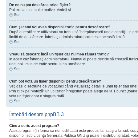
De ce nu pot descărca orice fişier?
Pot exista mai multe motive. Vedeţi şi
Sus
Cum şi cand voi avea disponibil trafic pentru descărcare?
După autentificare utilizatorul va trebui să îndeplinească unele condiţii. In prim
limită de descărcare. Întrebaţi administratorul care este această limită.
Sus
Vreau să descarc încă un fişier dar nu mi-a rămas trafic?
In acest caz întrebaţi administratorul. Numai el poate decide să crească trafic
unei noi limite de trafic pentru luna următoare.
Sus
Cum pot vota un fişier disponibil pentru descărcare?
Veţi găsi o secţiune de vot atunci când vizualizaţi detaliile unui fişier sau unei
Prin click pe "Voteză" un utilizator înregistrat poate alege de la 1 punct (foarte
vota un fişier doar o singura dată.
Sus
Întrebări despre phpBB 3
Cine a scris acest program?
Acest program (în forma sa nemodificată) este produs, lansat şi aflat sub copy
disponibil sub Licenţa Generală Publică GNU şi poate fi distribuit gratuit. Folos