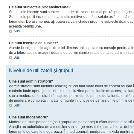
Ce sunt subiectele blocate/încuiate?
Subiectele blocate sunt subiectele unde utilizatorii nu mai pot răspunde şi or
Subiectele pot fi închise din mai multe motive şi au fost setate astfel de către
forumului. De asemenea, aţi putea să vă închideţi propriile subiecte doar dac
această permisiune.
Sus
Ce sunt iconiţele de subiect?
Aceste iconiţe sunt imagini de mici dimensiuni asociate cu mesaje pentru a ind
de a folosi aceste imagini depine de perminiunile setate de către administrato
Sus
Niveluri de utilizatori şi grupuri
Cine sunt administratorii?
Administratorii sunt membrii asociaţi cu cel mai mare nivel de control asupra în
controla toate operaţiunile forumului incluzând permisiunile de acces, excluder
sau a moderatorilor, etc. în funcţie de permisiunile primite de la fondatorul 
de moderare completă în toate formurile în funcţie de permisiunile primite de 
Sus
Cine sunt moderatorii?
Moderatorii sunt persoane (sau grupuri de persoane) a căror menire este să a
Aceştia au autoritatea de a modifica sau şterge mesajele şi de a bloca, debloc
forumurile pe care le moderează. În mod general, moderatorii există pentru a av