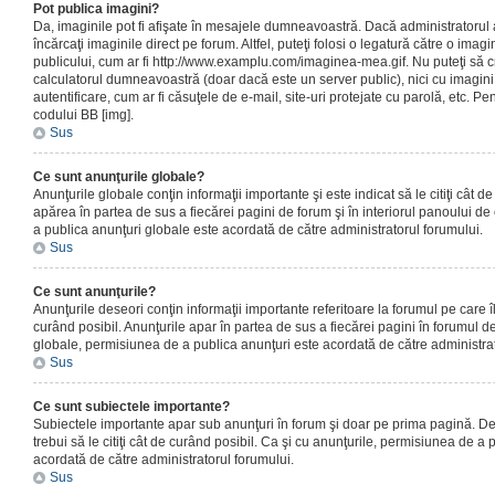
Pot publica imagini?
Da, imaginile pot fi afişate în mesajele dumneavoastră. Dacă administratorul a
încărcaţi imaginile direct pe forum. Altfel, puteţi folosi o legatură către o ima
publicului, cum ar fi http://www.examplu.com/imaginea-mea.gif. Nu puteţi să cr
calculatorul dumneavoastră (doar dacă este un server public), nici cu imagin
autentificare, cum ar fi căsuţele de e-mail, site-uri protejate cu parolă, etc. Pen
codului BB [img].
Sus
Ce sunt anunţurile globale?
Anunţurile globale conţin informaţii importante şi este indicat să le citiţi cât d
apărea în partea de sus a fiecărei pagini de forum şi în interiorul panoului de 
a publica anunţuri globale este acordată de către administratorul forumului.
Sus
Ce sunt anunţurile?
Anunţurile deseori conţin informaţii importante referitoare la forumul pe care îl 
curând posibil. Anunţurile apar în partea de sus a fiecărei pagini în forumul de
globale, permisiunea de a publica anunţuri este acordată de către administrat
Sus
Ce sunt subiectele importante?
Subiectele importante apar sub anunţuri în forum şi doar pe prima pagină. Des
trebui să le citiţi cât de curând posibil. Ca şi cu anunţurile, permisiunea de a
acordată de către administratorul forumului.
Sus