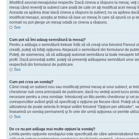
Modifică
asociat mesajulului respectiv. Dacă cineva a răspuns la mesaj, veţi 
mesaj când reveniţi la subiect care arată de cate ori aţi modificat acel mesaj 
Aceasta va apărea doar dacă cineva a răspuns la subiect; nu va apărea dacă
modificat mesajul, aceştia ar trebui să lase un mesaj în care să spună ce şi de 
normali nu pot şterge un mesaj odată ce cineva a răspuns.
Sus
Cum pot să îmi adaug semnătură la mesaj?
Pentru a adăuga o semnătură trebuie întâi să vă creaţi una folosind Panoul ut
creată, puteţi să bifaţi opţiunea
Ataşează o semnătură
din formularul de publ
Puteţi, de asemenea, să vă adăugaţi automat semnătura la toate mesajele b
profil. Dacă procedaţi astfel, puteţi să preveniţi adăugarea semnăturii unor a
respectivă din formularul de publicare.
Sus
Cum pot crea un sondaj?
Când creaţi un subiect nou sau modificaţi primul mesaj al unui subiect, ar tre
chestionar
sub zona principală de publicare; dacă nu vedeţi acest lucru probab
necesare pentru a crea sondaje. Introduceţi un titlu pentru chestionar şi cel p
corespunzător având grijă să specificaţi o opţiune pe fiecare rând. Puteţi să s
utilizatorul de poate selecta în timpul votării folosind “Opţiuni per utilizator”, v
înseamnă un sondaj permanent) şi în cele din urmă opţiunea ce pemite utilizat
Sus
De ce nu pot adăuga mai multe opţiuni la sondaj?
Limita pentru opţiunile sondajului este specificată de către administratorul fo