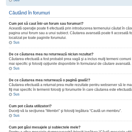
Sus
Căutând în forumuri
Cum pot să caut într-un forum sau forumuri?
Această operaţie poate fi efectuată prin introducerea termenului căutat în că
pagina unui forum sau a unui subiect. Căutarea avansată poate fi accesată fo
localizat pe toate paginile forumului.
Sus
De ce căutarea mea nu returnează niciun rezultat?
Căutarea efectuată a fost probabil prea vagă şi a inclus mulţi termeni comuni
mai specific şi folosiţi opţiunile disponibile în formularul de căutare avansată.
Sus
De ce căutarea mea returnează o pagină goală!?
Căutarea efectuată a returnat prea multe rezultate pentru webserver să le man
fiţi mai specific în termenii folosiţi şi forumurile în care căutarea este efectuată
Sus
Cum pot căuta utilizatori?
Duceţi-vă la secţiunea “Membri” şi folosiţi legătura “Caută un membru”.
Sus
Cum pot găsi mesajele şi subiectele mele?