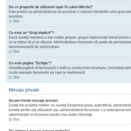
De ce grupurile de utilizatori apar în culori diferite?
Este posibil ca administratorul să asocieze o culoare membrilor unui grup pen
acestora.
Sus
Ce este un “Grup implicit”?
Dacă sunteţi membrul a mai multor grupuri, grupul implicit este folosit pentru
ce ar trebui să vi se afişeze. Administratorul forumului vă poate da permisiun
dumneavoastră de administrare.
Sus
Ce este pagina "Echipa"?
Această pagină vă furnizează o listă cu conducerea forumului, incluzând adminis
ca de exemplu forumurile pe care le moderează.
Sus
Mesaje private
Nu pot trimite mesaje private!
Există trei posibile motive: nu sunteţi înregistrat şi/sau autentificat, administ
privată pentru toţi utilizatorii sau administratorul forumului v-a restricţionat f
administrator al forumului pentru mai multe informaţii.
Sus