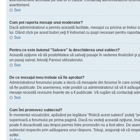
avertismentele acordate pe site-ul în cauză. Contactaţi administratorul forumulu
avertisment.
Sus
Cum pot raporta mesaje unui moderator?
Dacă administratorul a permis această faclitate, mesajul cu pricina ar trebui 
lui. Dând click pe acest buton,veţi fi îndrumat cu paşii necesari pentru raport
Sus
Pentru ce este butonul "Salvare" la deschiderea unui subiect?
Această opţiune vă dă posibilitatea să salvaţi pasaje în vederea finalizării şi pu
un pasaj salvat, folosiţi Panoul utilizatorului.
Sus
De ce mesajul meu trebuie să fie aprobat?
Administratorul forumului poate a decis că mesajele din forumul în care scrieţi
să fie publicate. De asemenea, este posibil ca administratorul să vă fi adăugat 
mesaje recesită revizuire înainte de a fi publicate. Vă rugăm să contactaţi adm
Sus
Cum îmi promovez subiectul?
În momentul vizualizării, apăsând pe legătura “Ridică acest subiect” puteţi "p
superioară a forumului pe prima pagină. Dacă nu vedeţi această opţiune, î
poate fi dezactivată sau timpul permis între promovări nu a fost atins. De as
subiectul respectiv prin adăugarea unui răspuns. Totuşi, asiguraţi-vă că respe
astfel.