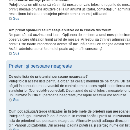
Tot primesc mesaje private nedorite!
Puteţi bloca un utilizator să vă trimită mesaje private folosind regulile de mes
primiţi mesaje private abuzive de la un anumit utilizator, contactaţi un adminis
restricţiona folosirea mesajelor private pentru anumiţi utilizatori.
Sus
Am primit spam-uri sau mesaje abuzive de la cineva din forum!
Ne pare rău să auzim acest lucru. Opţiunea de trimitere a unui mesaj electro
observa care utilizatori trimit astfel de mesaje. Ar trebui să trimiteţi administ
primit. Este foarte important ca acesta să includă antetul ce conţine detalii des
Astfel, administratorul forumului poate acţiona în consecinţă.
Sus
Prieteni şi persoane neagreate
Ce este lista de prieteni şi persoane neagreate?
Puteţi folosi aceste liste pentru a organiza ceilalţi membrii de pe forum. Utilizat
afişaţi în panoul dumneavoastră de control pentru acces rapid la trimiterea me
statutului lor (Conectat/Neconectat). Depinzând de stilul folosit, mesajele lor
un utilizator în lista cu persoane neagreate, mesajele acestuia vor ascunse.
Sus
Cum pot adăuga/şterge utilizatori în listele mele de prieteni sau persoan
Puteţi adăuga utilizatori în două moduri. În cadrul fiecărui profil al utilizatorul
lista de prienteni sau persoane neagreate. Alternativ, puteţi adăuga direct pri
din Panoul utilizatorului. Din aceeaşi pagină puteţi să şi ştergeţi nume din list