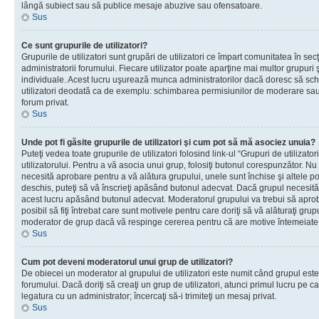
lângă subiect sau să publice mesaje abuzive sau ofensatoare.
Sus
Ce sunt grupurile de utilizatori?
Grupurile de utilizatori sunt grupări de utilizatori ce împart comunitatea în secţ
administratorii forumului. Fiecare utilizator poate aparţine mai multor grupuri 
individuale. Acest lucru uşurează munca administratorilor dacă doresc să sch
utilizatori deodată ca de exemplu: schimbarea permisiunilor de moderare sau 
forum privat.
Sus
Unde pot fi găsite grupurile de utilizatori şi cum pot să mă asociez unuia?
Puteţi vedea toate grupurile de utilizatori folosind link-ul “Grupuri de utilizato
utilizatorului. Pentru a vă asocia unui grup, folosiţi butonul corespunzător. N
necesită aprobare pentru a vă alătura grupului, unele sunt închise şi altele p
deschis, puteţi să vă înscrieţi apăsând butonul adecvat. Dacă grupul necesită
acest lucru apăsând butonul adecvat. Moderatorul grupului va trebui să apr
posibil să fiţi întrebat care sunt motivele pentru care doriţi să vă alăturaţi gru
moderator de grup dacă vă respinge cererea pentru că are motive întemeiate
Sus
Cum pot deveni moderatorul unui grup de utilizatori?
De obiecei un moderator al grupului de utilizatori este numit când grupul este
forumului. Dacă doriţi să creaţi un grup de utilizatori, atunci primul lucru pe car
legatura cu un administrator; încercaţi să-i trimiteţi un mesaj privat.
Sus