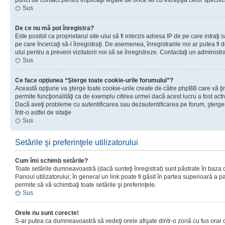
punct de contact pentru implicaţii legale de orice fel cu excepţia celor specific
Sus
De ce nu mă pot înregistra?
Este posibil ca proprietarul site-ului să fi interzis adresa IP de pe care intraţi 
pe care încercaţi să-l înregistraţi. De asemenea, înregistrarile noi ar putea fi d
ului pentru a preveni vizitatorii noi să se înregistreze. Contactaţi un administr
Sus
Ce face opţiunea “Şterge toate cookie-urile forumului”?
Această opţiune va şterge toate cookie-urile create de către phpBB care vă ţ
permite funcţionalităţi ca de exemplu citirea urmei dacă acest lucru a fost acti
Dacă aveţi probleme cu autentificarea sau dezautentificarea pe forum, şterger
într-o astfel de sitaţie
Sus
Setările şi preferinţele utilizatorului
Cum îmi schimb setările?
Toate setările dumneavoastră (dacă sunteţi înregistrat) sunt păstrate în baza de
Panoul utilizatorului; în general un link poate fi găsit în partea superioară a p
permite să vă schimbaţi toate setările şi preferinţele.
Sus
Orele nu sunt corecte!
S-ar putea ca dumneavoastră să vedeţi orele afişate dintr-o zonă cu fus orar di