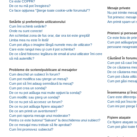
Ce este COPPA?
De ce nu mă pot înregistra?
Mesaje private
Ce face opţiunea “Şterge toate cookie-urile forumului”?
Nu pot trimite mesaj
Tot primesc mesaje 
Setările şi preferinţele utilizatorului
Am primit spam-uri 
Cum îmi schimb setările?
Orele nu sunt corecte!
Prieteni şi persoa
Am schimbat zona de fus orar, dar ora tot este greşită!
Ce este lista de pri
Limba mea nu este în listă!
Cum pot adăuga/şterg
Cum pot afişa o imagine lângă numele meu de utilizator?
persoane neagreat
Care este rangul meu şi cum il pot schimba?
De ce când folosesc legătura de email al unui utilizator îmi cere
Căutând în forumu
să mă autentific?
Cum pot să caut înt
De ce căutarea mea 
Probleme de scriere/publicare al mesajelor
De ce căutarea mea
Cum deschid un subiect în forum?
Cum pot căuta utiliz
Cum pot modifica sau şterge un mesaj?
Cum pot găsi mesaje
Cum pot să îmi adaug semnătură la mesaj?
Cum pot crea un sondaj?
Însemnarea şi însc
De ce nu pot adăuga mai multe opţiuni la sondaj?
Care este diferenţa 
Cum modific sau şterg un sondaj?
Cum mă pot înscrie 
De ce nu pot să accesez un forum?
Cum imi pot şterge î
De ce nu pot adăuga fişiere ataşate?
De ce am primit un avertisment?
Cum pot raporta mesaje unui moderator?
Fişiere ataşate
Pentru ce este butonul "Salvare" la deschiderea unui subiect?
Ce fişiere ataşate 
De ce mesajul meu trebuie să fie aprobat?
Cum pot găsi toate f
Cum îmi promovez subiectul?