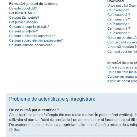
Download
Formatări şi tipuri de subiecte
Unde pot găsi Dow
Ce este codul BB?
Ce înseamnă?
Pot folosi HTML?
Ce înseamnă ?
Ce sunt Zâmbetele?
Ce înseamnă ?
Pot publica imagini?
Ce înseamnă?
Ce sunt anunţurile globale?
Ce înseamnă ?
Ce sunt anunţurile?
Ce înseamnă ?
Ce sunt subiectele importante?
De ce nu pot descăr
Ce sunt subiectele blocate/încuiate?
Cum şi cand voi ave
Ce sunt iconiţele de subiect?
Vreau să descarc în
Cum pot vota un fiş
Întrebări despre 
Cine a scris acest
De ce nu este facili
Cu cine iau legatura
legate de acest pr
Probleme de autentificare şi înregistrare
De ce nu mă pot autentifica?
Acest lucru se poate întâmpla din mai multe motive. În primul rând verificaţi d
utilizator şi parola. Dacă da, contactaţi un administrator al forumului ca să fiţi 
De asemenea, este posibil ca proprietarul site-ului să aibă o eroare de confir
Sus