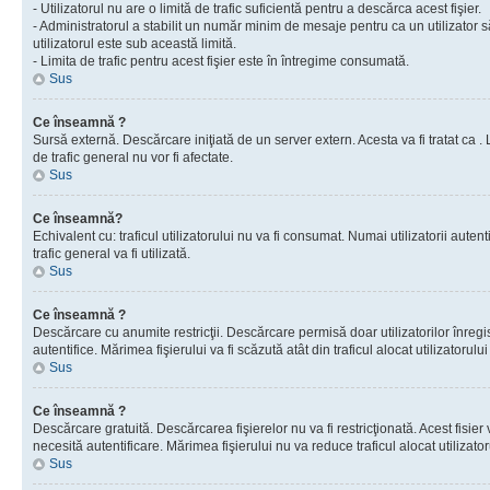
- Utilizatorul nu are o limită de trafic suficientă pentru a descărca acest fişier.
- Administratorul a stabilit un număr minim de mesaje pentru ca un utilizator s
utilizatorul este sub această limită.
- Limita de trafic pentru acest fişier este în întregime consumată.
Sus
Ce înseamnă ?
Sursă externă. Descărcare iniţiată de un server extern. Acesta va fi tratat ca . Lim
de trafic general nu vor fi afectate.
Sus
Ce înseamnă?
Echivalent cu: traficul utilizatorului nu va fi consumat. Numai utilizatorii autent
trafic general va fi utilizată.
Sus
Ce înseamnă ?
Descărcare cu anumite restricţii. Descărcare permisă doar utilizatorilor înregist
autentifice. Mărimea fişierului va fi scăzută atât din traficul alocat utilizatorului 
Sus
Ce înseamnă ?
Descărcare gratuită. Descărcarea fişierelor nu va fi restricţionată. Acest fisier 
necesită autentificare. Mărimea fişierului nu va reduce traficul alocat utilizato
Sus