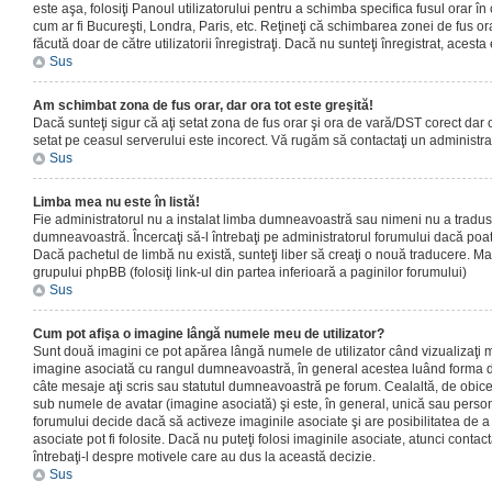
este aşa, folosiţi Panoul utilizatorului pentru a schimba specifica fusul orar în
cum ar fi Bucureşti, Londra, Paris, etc. Reţineţi că schimbarea zonei de fus orar
făcută doar de către utilizatorii înregistraţi. Dacă nu sunteţi înregistrat, aces
Sus
Am schimbat zona de fus orar, dar ora tot este greşită!
Dacă sunteţi sigur că aţi setat zona de fus orar şi ora de vară/DST corect dar o
setat pe ceasul serverului este incorect. Vă rugăm să contactaţi un administr
Sus
Limba mea nu este în listă!
Fie administratorul nu a instalat limba dumneavoastră sau nimeni nu a tradus
dumneavoastră. Încercaţi să-l întrebaţi pe administratorul forumului dacă poat
Dacă pachetul de limbă nu există, sunteţi liber să creaţi o nouă traducere. Mai 
grupului phpBB (folosiţi link-ul din partea inferioară a paginilor forumului)
Sus
Cum pot afişa o imagine lângă numele meu de utilizator?
Sunt două imagini ce pot apărea lângă numele de utilizator când vizualizaţi m
imagine asociată cu rangul dumneavoastră, în general acestea luând forma de
câte mesaje aţi scris sau statutul dumneavoastră pe forum. Cealaltă, de obic
sub numele de avatar (imagine asociată) şi este, în general, unică sau personal
forumului decide dacă să activeze imaginile asociate şi are posibilitatea de a
asociate pot fi folosite. Dacă nu puteţi folosi imaginile asociate, atunci contact
întrebaţi-l despre motivele care au dus la această decizie.
Sus