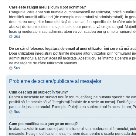
Care este rangul meu şi cum il pot schimba?
Rangurile, care apar sub numele dumneavoastră de utilizator, indică numărul 
identifică anumiţi utilizatori (de exemplu moderatorii şi administratorii). În ge
denumirea rangurilor forumului faţă de cum au fost specificate de către admin
abuzaţi de forum scriind mesaje inutile doar pentru a vă creşte rangul. Majorit
lucru şi moderatorii sau administratorii vă vor scădea pur şi simplu numărul 
Sus
De ce când folosesc legătura de email al unui utilizator îmi cere să mă aut
Doar utilizatorii înregistraţi pot trimite mesaje altor utilizatori prin formularul
administratorul a activat această facilitate. Acest lucru se întamplă pentru a p
de mesagerie de către utilizatorii anonimi.
Sus
Probleme de scriere/publicare al mesajelor
Cum deschid un subiect în forum?
Pentru a deschide un subiect nou în forum, apăsaţi pe butonul specific, fie din
posibil să fie nevoie să vă înregistraţi înainte de a scrie un mesaj. Facilităţile
partea de jos a ecranului. Exemplu: Puteţi crea subiecte noi în acest forum, Pu
Sus
Cum pot modifica sau şterge un mesaj?
În afara cazului în care sunteţi administratorul sau moderatorul forumului, put
mesajele. Puteţi modifica un mesaj - uneori doar pentru o scurta perioadă d