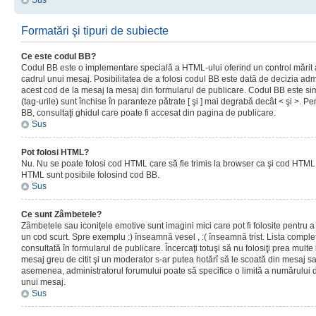
Sus
Formatări şi tipuri de subiecte
Ce este codul BB?
Codul BB este o implementare specială a HTML-ului oferind un control mărit a
cadrul unui mesaj. Posibilitatea de a folosi codul BB este dată de decizia admi
acest cod de la mesaj la mesaj din formularul de publicare. Codul BB este sim
(tag-urile) sunt închise în paranteze pătrate [ şi ] mai degrabă decât < şi >. P
BB, consultaţi ghidul care poate fi accesat din pagina de publicare.
Sus
Pot folosi HTML?
Nu. Nu se poate folosi cod HTML care să fie trimis la browser ca şi cod HTML. 
HTML sunt posibile folosind cod BB.
Sus
Ce sunt Zâmbetele?
Zâmbetele sau iconiţele emotive sunt imagini mici care pot fi folosite pentru
un cod scurt. Spre exemplu :) înseamnă vesel , :( înseamnă trist. Lista complet
consultată în formularul de publicare. Încercaţi totuşi să nu folosiţi prea mult
mesaj greu de citit şi un moderator s-ar putea hotărî să le scoată din mesaj s
asemenea, administratorul forumului poate să specifice o limită a numărului d
unui mesaj.
Sus