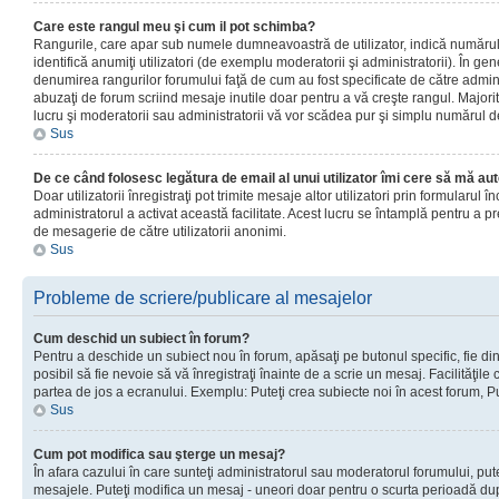
Care este rangul meu şi cum il pot schimba?
Rangurile, care apar sub numele dumneavoastră de utilizator, indică numărul 
identifică anumiţi utilizatori (de exemplu moderatorii şi administratorii). În ge
denumirea rangurilor forumului faţă de cum au fost specificate de către admin
abuzaţi de forum scriind mesaje inutile doar pentru a vă creşte rangul. Majorit
lucru şi moderatorii sau administratorii vă vor scădea pur şi simplu numărul 
Sus
De ce când folosesc legătura de email al unui utilizator îmi cere să mă aut
Doar utilizatorii înregistraţi pot trimite mesaje altor utilizatori prin formularul
administratorul a activat această facilitate. Acest lucru se întamplă pentru a p
de mesagerie de către utilizatorii anonimi.
Sus
Probleme de scriere/publicare al mesajelor
Cum deschid un subiect în forum?
Pentru a deschide un subiect nou în forum, apăsaţi pe butonul specific, fie din
posibil să fie nevoie să vă înregistraţi înainte de a scrie un mesaj. Facilităţile
partea de jos a ecranului. Exemplu: Puteţi crea subiecte noi în acest forum, Pu
Sus
Cum pot modifica sau şterge un mesaj?
În afara cazului în care sunteţi administratorul sau moderatorul forumului, put
mesajele. Puteţi modifica un mesaj - uneori doar pentru o scurta perioadă d