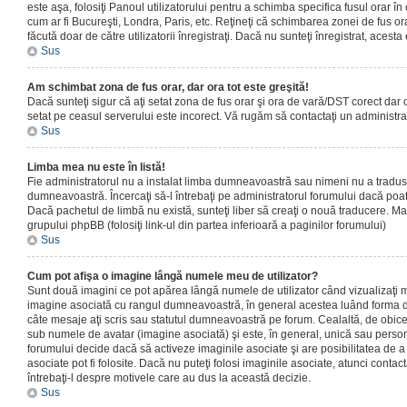
este aşa, folosiţi Panoul utilizatorului pentru a schimba specifica fusul orar în
cum ar fi Bucureşti, Londra, Paris, etc. Reţineţi că schimbarea zonei de fus orar
făcută doar de către utilizatorii înregistraţi. Dacă nu sunteţi înregistrat, aces
Sus
Am schimbat zona de fus orar, dar ora tot este greşită!
Dacă sunteţi sigur că aţi setat zona de fus orar şi ora de vară/DST corect dar o
setat pe ceasul serverului este incorect. Vă rugăm să contactaţi un administr
Sus
Limba mea nu este în listă!
Fie administratorul nu a instalat limba dumneavoastră sau nimeni nu a tradus
dumneavoastră. Încercaţi să-l întrebaţi pe administratorul forumului dacă poat
Dacă pachetul de limbă nu există, sunteţi liber să creaţi o nouă traducere. Mai 
grupului phpBB (folosiţi link-ul din partea inferioară a paginilor forumului)
Sus
Cum pot afişa o imagine lângă numele meu de utilizator?
Sunt două imagini ce pot apărea lângă numele de utilizator când vizualizaţi m
imagine asociată cu rangul dumneavoastră, în general acestea luând forma de
câte mesaje aţi scris sau statutul dumneavoastră pe forum. Cealaltă, de obic
sub numele de avatar (imagine asociată) şi este, în general, unică sau personal
forumului decide dacă să activeze imaginile asociate şi are posibilitatea de a
asociate pot fi folosite. Dacă nu puteţi folosi imaginile asociate, atunci contact
întrebaţi-l despre motivele care au dus la această decizie.
Sus