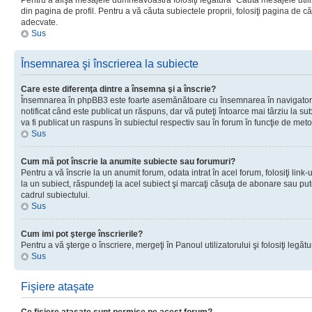
Pentru a afişa mesajele dumneavoastră folosiţi legătura “Căută mesajele utiliz
din pagina de profil. Pentru a vă căuta subiectele proprii, folosiţi pagina de c
adecvate.
Sus
Însemnarea şi înscrierea la subiecte
Care este diferenţa dintre a însemna şi a înscrie?
Însemnarea în phpBB3 este foarte asemănătoare cu însemnarea în navigator
notificat când este publicat un răspuns, dar vă puteţi întoarce mai târziu la subie
va fi publicat un raspuns în subiectul respectiv sau în forum în funcţie de meto
Sus
Cum mă pot înscrie la anumite subiecte sau forumuri?
Pentru a vă înscrie la un anumit forum, odata intrat în acel forum, folosiţi link
la un subiect, răspundeţi la acel subiect şi marcaţi căsuţa de abonare sau put
cadrul subiectului.
Sus
Cum imi pot şterge înscrierile?
Pentru a vă şterge o înscriere, mergeţi în Panoul utilizatorului şi folosiţi legătur
Sus
Fişiere ataşate