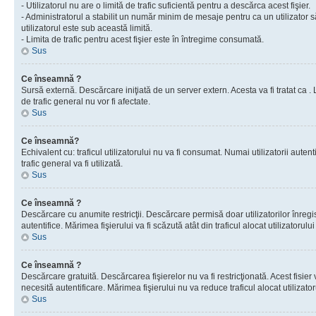
- Utilizatorul nu are o limită de trafic suficientă pentru a descărca acest fişier.
- Administratorul a stabilit un număr minim de mesaje pentru ca un utilizator s
utilizatorul este sub această limită.
- Limita de trafic pentru acest fişier este în întregime consumată.
Sus
Ce înseamnă ?
Sursă externă. Descărcare iniţiată de un server extern. Acesta va fi tratat ca . Lim
de trafic general nu vor fi afectate.
Sus
Ce înseamnă?
Echivalent cu: traficul utilizatorului nu va fi consumat. Numai utilizatorii autent
trafic general va fi utilizată.
Sus
Ce înseamnă ?
Descărcare cu anumite restricţii. Descărcare permisă doar utilizatorilor înregist
autentifice. Mărimea fişierului va fi scăzută atât din traficul alocat utilizatorului 
Sus
Ce înseamnă ?
Descărcare gratuită. Descărcarea fişierelor nu va fi restricţionată. Acest fisier 
necesită autentificare. Mărimea fişierului nu va reduce traficul alocat utilizato
Sus