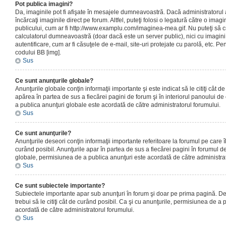
Pot publica imagini?
Da, imaginile pot fi afişate în mesajele dumneavoastră. Dacă administratorul a
încărcaţi imaginile direct pe forum. Altfel, puteţi folosi o legatură către o ima
publicului, cum ar fi http://www.examplu.com/imaginea-mea.gif. Nu puteţi să cr
calculatorul dumneavoastră (doar dacă este un server public), nici cu imagin
autentificare, cum ar fi căsuţele de e-mail, site-uri protejate cu parolă, etc. Pen
codului BB [img].
Sus
Ce sunt anunţurile globale?
Anunţurile globale conţin informaţii importante şi este indicat să le citiţi cât d
apărea în partea de sus a fiecărei pagini de forum şi în interiorul panoului de 
a publica anunţuri globale este acordată de către administratorul forumului.
Sus
Ce sunt anunţurile?
Anunţurile deseori conţin informaţii importante referitoare la forumul pe care îl 
curând posibil. Anunţurile apar în partea de sus a fiecărei pagini în forumul de
globale, permisiunea de a publica anunţuri este acordată de către administrat
Sus
Ce sunt subiectele importante?
Subiectele importante apar sub anunţuri în forum şi doar pe prima pagină. Des
trebui să le citiţi cât de curând posibil. Ca şi cu anunţurile, permisiunea de a
acordată de către administratorul forumului.
Sus