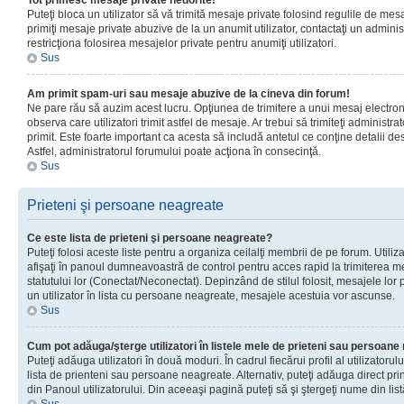
Tot primesc mesaje private nedorite!
Puteţi bloca un utilizator să vă trimită mesaje private folosind regulile de mes
primiţi mesaje private abuzive de la un anumit utilizator, contactaţi un adminis
restricţiona folosirea mesajelor private pentru anumiţi utilizatori.
Sus
Am primit spam-uri sau mesaje abuzive de la cineva din forum!
Ne pare rău să auzim acest lucru. Opţiunea de trimitere a unui mesaj electro
observa care utilizatori trimit astfel de mesaje. Ar trebui să trimiteţi administ
primit. Este foarte important ca acesta să includă antetul ce conţine detalii des
Astfel, administratorul forumului poate acţiona în consecinţă.
Sus
Prieteni şi persoane neagreate
Ce este lista de prieteni şi persoane neagreate?
Puteţi folosi aceste liste pentru a organiza ceilalţi membrii de pe forum. Utilizat
afişaţi în panoul dumneavoastră de control pentru acces rapid la trimiterea me
statutului lor (Conectat/Neconectat). Depinzând de stilul folosit, mesajele lor
un utilizator în lista cu persoane neagreate, mesajele acestuia vor ascunse.
Sus
Cum pot adăuga/şterge utilizatori în listele mele de prieteni sau persoan
Puteţi adăuga utilizatori în două moduri. În cadrul fiecărui profil al utilizatorul
lista de prienteni sau persoane neagreate. Alternativ, puteţi adăuga direct pri
din Panoul utilizatorului. Din aceeaşi pagină puteţi să şi ştergeţi nume din list