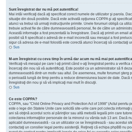
Sunt înregistrat dar nu mă pot autentifica!
Mai intâi verificaţi dacă aţi specificat corect numele de utilizator şi parola. Da
situaţie din două posibile. Dacă este activată opţiunea COPPA şi aţi specificat 
atunci va trebui să urmaţi instrucţiunile primite. Unele forumuri obligă ca utilizat
trebuie activat fie de către dumneavoastră personal, fie de către un administrat
Această informaţie a fost prezentată la înregistrare. Dacă aţi primit un email a
posibil să fi specificat o adresă de e-mail incorectă sau mesajul a fost prelucr
sigur că adresa de e-mail folosită este corectă atunci încercaţi să contactaţi u
Sus
M-am înregistrat cu ceva timp în urmă dar acum nu mă mai pot autentific
Verificaţi-vă mesajul pe care l-aţi primit când v-aţi înregistrat pentru a verifica
încercaţi din nou să vă autentificaţi. Este posibil ca un administrator să fi dezac
dumneavoastră dintr-un motiv sau altul. De asemenea, multe forumuri şterg peri
o perioadă lungă de timp pentru a reduce dimensiunea bazei de date. Dacă s-a
înregistraţi din nou şi să vă implicaţi mai mult în discuţii.
Sus
Ce este COPPA?
COPPA, sau "Child Online Privacy and Protection Act of 1998" (Actul penrtu pro
este o lege din Statele Unite care solicită site-urile care pot colecta informaţi
ani să obţină acordul scris al părinţilor sau altă metodă legală prin care tutore
colectarea informaţiilor personale de la minorul cu vârsta sub 13 ani. Dacă nu
aplicabil dumneavoastră - ca un utilizator ce se înregistrează - sau acestui site
contactaţi un consilier legal pentru asistenţă. Reţineţi că echipa phpBB nu poat