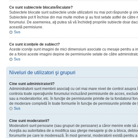
Ce sunt subiectele blocate/încuiate?
Subiectele blocate sunt subiectele unde utilizatorii nu mai pot răspunde şi or
Subiectele pot fi închise din mai multe motive şi au fost setate astfel de către
forumului. De asemenea, aţi putea să vă închideţi propriile subiecte doar dac
această permisiune.
Sus
Ce sunt iconiţele de subiect?
Aceste iconiţe sunt imagini de mici dimensiuni asociate cu mesaje pentru a ind
de a folosi aceste imagini depine de perminiunile setate de către administrato
Sus
Niveluri de utilizatori şi grupuri
Cine sunt administratorii?
Administratorii sunt membrii asociaţi cu cel mai mare nivel de control asupra în
controla toate operaţiunile forumului incluzând permisiunile de acces, excluder
sau a moderatorilor, etc. în funcţie de permisiunile primite de la fondatorul 
de moderare completă în toate formurile în funcţie de permisiunile primite de 
Sus
Cine sunt moderatorii?
Moderatorii sunt persoane (sau grupuri de persoane) a căror menire este să a
Aceştia au autoritatea de a modifica sau şterge mesajele şi de a bloca, debloc
forumurile pe care le moderează. În mod general, moderatorii există pentru a av