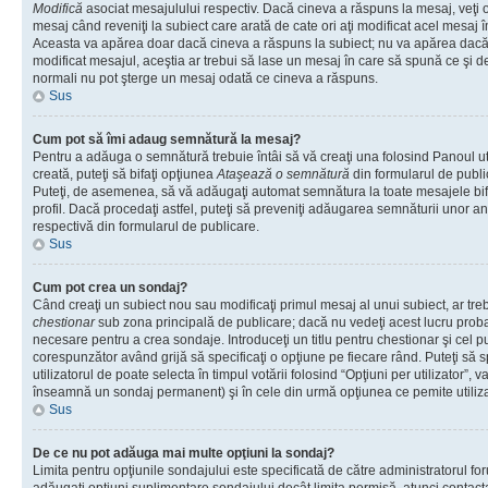
Modifică
asociat mesajulului respectiv. Dacă cineva a răspuns la mesaj, veţi 
mesaj când reveniţi la subiect care arată de cate ori aţi modificat acel mesaj 
Aceasta va apărea doar dacă cineva a răspuns la subiect; nu va apărea dacă
modificat mesajul, aceştia ar trebui să lase un mesaj în care să spună ce şi de 
normali nu pot şterge un mesaj odată ce cineva a răspuns.
Sus
Cum pot să îmi adaug semnătură la mesaj?
Pentru a adăuga o semnătură trebuie întâi să vă creaţi una folosind Panoul ut
creată, puteţi să bifaţi opţiunea
Ataşează o semnătură
din formularul de publ
Puteţi, de asemenea, să vă adăugaţi automat semnătura la toate mesajele b
profil. Dacă procedaţi astfel, puteţi să preveniţi adăugarea semnăturii unor a
respectivă din formularul de publicare.
Sus
Cum pot crea un sondaj?
Când creaţi un subiect nou sau modificaţi primul mesaj al unui subiect, ar tre
chestionar
sub zona principală de publicare; dacă nu vedeţi acest lucru probab
necesare pentru a crea sondaje. Introduceţi un titlu pentru chestionar şi cel p
corespunzător având grijă să specificaţi o opţiune pe fiecare rând. Puteţi să s
utilizatorul de poate selecta în timpul votării folosind “Opţiuni per utilizator”, v
înseamnă un sondaj permanent) şi în cele din urmă opţiunea ce pemite utilizat
Sus
De ce nu pot adăuga mai multe opţiuni la sondaj?
Limita pentru opţiunile sondajului este specificată de către administratorul fo