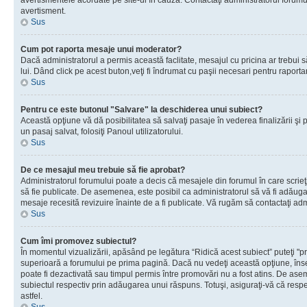
avertismentele acordate pe site-ul în cauză. Contactaţi administratorul forumulu
avertisment.
Sus
Cum pot raporta mesaje unui moderator?
Dacă administratorul a permis această faclitate, mesajul cu pricina ar trebui 
lui. Dând click pe acest buton,veţi fi îndrumat cu paşii necesari pentru raport
Sus
Pentru ce este butonul "Salvare" la deschiderea unui subiect?
Această opţiune vă dă posibilitatea să salvaţi pasaje în vederea finalizării şi pu
un pasaj salvat, folosiţi Panoul utilizatorului.
Sus
De ce mesajul meu trebuie să fie aprobat?
Administratorul forumului poate a decis că mesajele din forumul în care scrieţi
să fie publicate. De asemenea, este posibil ca administratorul să vă fi adăugat 
mesaje recesită revizuire înainte de a fi publicate. Vă rugăm să contactaţi adm
Sus
Cum îmi promovez subiectul?
În momentul vizualizării, apăsând pe legătura “Ridică acest subiect” puteţi "p
superioară a forumului pe prima pagină. Dacă nu vedeţi această opţiune, î
poate fi dezactivată sau timpul permis între promovări nu a fost atins. De as
subiectul respectiv prin adăugarea unui răspuns. Totuşi, asiguraţi-vă că respe
astfel.