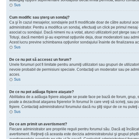
adăugaţi opţiuni suplimentare sondajului decât limita permisă, atunci contacta
Sus
Cum modific sau şterg un sondaj?
Ca şi în cazul mesajelor, sondajele pot fi modificate doar de către autorul ac
administrator. Pentru a modifica un sondaj, efectuaţi un click pe primul mesaj
asociat cu sondajul. Dacă nimeni nu a votat, atunci utilizatorii pot şterge sau 
Totuşi, dacă membrii şi-au exprimat opţiunile deja, doar moderatorii sau admini
Acest lucru previne schimbarea opţiunilor sondajului înainte de finalizarea ac
Sus
De ce nu pot să accesez un forum?
Unele forumuri pot fi limitate pentru anumiţi utilizatori sau grupuri de utilizatori
nevoie probabil de permisiuni speciale. Contactaţi un moderator sau pe admin
acces.
Sus
De ce nu pot adăuga fişiere ataşate?
Abilitatea de a adăuga fişiere ataşate se poate face pe bază de forum, grup, sa
poate a dezactivat ataşarea fişierelor în forumul în care vreţi să scrieţi, sau 
fişiere. Contactaţi administratorul forumului dacă nu ştiţi sigur de ce nu puteţi
Sus
De ce am primit un avertisment?
Fiecare administrator are propriile reguli pentru forumul său. Dacă aţi încălca
avertisment. Reţineţi că aceasta este decizia administratorului şi grupul php