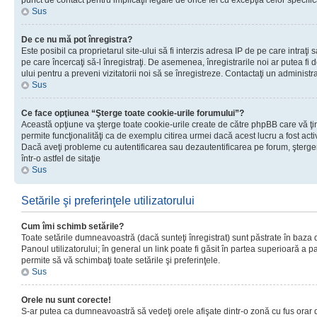
punct de contact pentru implicaţii legale de orice fel cu excepţia celor specific
Sus
De ce nu mă pot înregistra?
Este posibil ca proprietarul site-ului să fi interzis adresa IP de pe care intraţi 
pe care încercaţi să-l înregistraţi. De asemenea, înregistrarile noi ar putea fi d
ului pentru a preveni vizitatorii noi să se înregistreze. Contactaţi un administr
Sus
Ce face opţiunea “Şterge toate cookie-urile forumului”?
Această opţiune va şterge toate cookie-urile create de către phpBB care vă ţ
permite funcţionalităţi ca de exemplu citirea urmei dacă acest lucru a fost acti
Dacă aveţi probleme cu autentificarea sau dezautentificarea pe forum, şterger
într-o astfel de sitaţie
Sus
Setările şi preferinţele utilizatorului
Cum îmi schimb setările?
Toate setările dumneavoastră (dacă sunteţi înregistrat) sunt păstrate în baza de
Panoul utilizatorului; în general un link poate fi găsit în partea superioară a p
permite să vă schimbaţi toate setările şi preferinţele.
Sus
Orele nu sunt corecte!
S-ar putea ca dumneavoastră să vedeţi orele afişate dintr-o zonă cu fus orar di