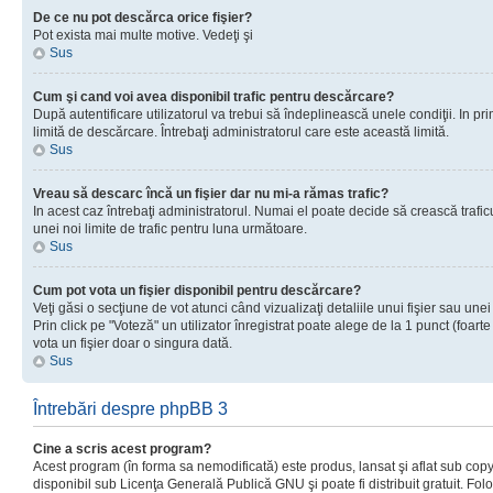
De ce nu pot descărca orice fişier?
Pot exista mai multe motive. Vedeţi şi
Sus
Cum şi cand voi avea disponibil trafic pentru descărcare?
După autentificare utilizatorul va trebui să îndeplinească unele condiţii. In prim
limită de descărcare. Întrebaţi administratorul care este această limită.
Sus
Vreau să descarc încă un fişier dar nu mi-a rămas trafic?
In acest caz întrebaţi administratorul. Numai el poate decide să crească trafic
unei noi limite de trafic pentru luna următoare.
Sus
Cum pot vota un fişier disponibil pentru descărcare?
Veţi găsi o secţiune de vot atunci când vizualizaţi detaliile unui fişier sau unei
Prin click pe "Voteză" un utilizator înregistrat poate alege de la 1 punct (foarte
vota un fişier doar o singura dată.
Sus
Întrebări despre phpBB 3
Cine a scris acest program?
Acest program (în forma sa nemodificată) este produs, lansat şi aflat sub copy
disponibil sub Licenţa Generală Publică GNU şi poate fi distribuit gratuit. Folos