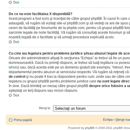
Sus
De ce nu este facilitatea X disponibilă?
Acest program a fost scris şi licenţiat de către grupul phpBB. În cazul în care co
adaugată, vă rugăm să vizitaţi site-ul phpBB.com şi să vedeţi ce are de spus
cereri de facilităţi pe forumurile de la phpbb.com, pentru că grupul phpBB fo
sarcinile legate de noile facilităţi. Vă rugăm să consultaţi aceste forumuri şi s
noastră legată de o facilitate şi să urmaţi procedura explicată acolo.
Sus
Cu cine iau legatura pentru probleme juridice şi/sau abuzuri legate de ac
Oricare din administratorii afişaţi în secţiunea “Echipa” ar trebui să fie un punc
dumneavoastră. Dacă nu primiţi răspuns, ar trebui să luaţi legătura cu poseso
whois
) sau, dacă acesta este pe un domeniu gratuit (de exemplu: Yahoo!, free
departamentul pentru abuzuri al serviciului respectiv. Vă rugăm să reţineţi 
de control
şi nu poate fi tras la răspundere pentru cum, unde sau de către cin
legatura cu grupul phpBB pentru probleme juridice care
nu sunt legate direc
în sine. Dacă trimiteţi un mesaj către grupul phpBB
despre orice folosire a un
aşteptaţi un terţ răspuns sau niciun răspuns.
Sus
Mergi la:
Echipa
•
Şterge toa
Prima pagină
Powered by
phpBB
© 2000-2011 phpBB Gro