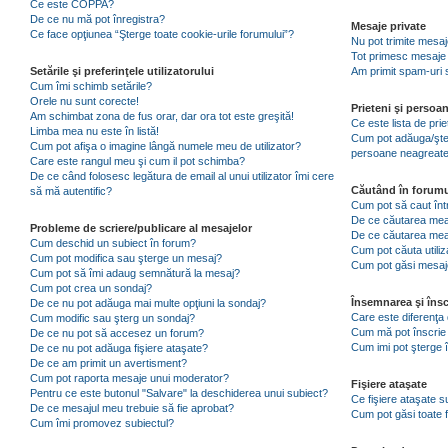
Ce este COPPA?
De ce nu mă pot înregistra?
Mesaje private
Ce face opţiunea “Şterge toate cookie-urile forumului”?
Nu pot trimite mesaj
Tot primesc mesaje 
Setările şi preferinţele utilizatorului
Am primit spam-uri 
Cum îmi schimb setările?
Orele nu sunt corecte!
Prieteni şi persoa
Am schimbat zona de fus orar, dar ora tot este greşită!
Ce este lista de pri
Limba mea nu este în listă!
Cum pot adăuga/şterg
Cum pot afişa o imagine lângă numele meu de utilizator?
persoane neagreat
Care este rangul meu şi cum il pot schimba?
De ce când folosesc legătura de email al unui utilizator îmi cere
Căutând în forumu
să mă autentific?
Cum pot să caut înt
De ce căutarea mea 
Probleme de scriere/publicare al mesajelor
De ce căutarea mea
Cum deschid un subiect în forum?
Cum pot căuta utiliz
Cum pot modifica sau şterge un mesaj?
Cum pot găsi mesaje
Cum pot să îmi adaug semnătură la mesaj?
Cum pot crea un sondaj?
Însemnarea şi însc
De ce nu pot adăuga mai multe opţiuni la sondaj?
Care este diferenţa 
Cum modific sau şterg un sondaj?
Cum mă pot înscrie 
De ce nu pot să accesez un forum?
Cum imi pot şterge î
De ce nu pot adăuga fişiere ataşate?
De ce am primit un avertisment?
Cum pot raporta mesaje unui moderator?
Fişiere ataşate
Pentru ce este butonul "Salvare" la deschiderea unui subiect?
Ce fişiere ataşate 
De ce mesajul meu trebuie să fie aprobat?
Cum pot găsi toate f
Cum îmi promovez subiectul?