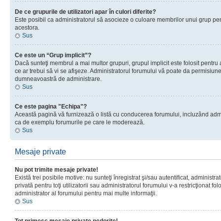
De ce grupurile de utilizatori apar în culori diferite?
Este posibil ca administratorul să asocieze o culoare membrilor unui grup pen
acestora.
Sus
Ce este un “Grup implicit”?
Dacă sunteţi membrul a mai multor grupuri, grupul implicit este folosit pentru
ce ar trebui să vi se afişeze. Administratorul forumului vă poate da permisiun
dumneavoastră de administrare.
Sus
Ce este pagina "Echipa"?
Această pagină vă furnizează o listă cu conducerea forumului, incluzând adminis
ca de exemplu forumurile pe care le moderează.
Sus
Mesaje private
Nu pot trimite mesaje private!
Există trei posibile motive: nu sunteţi înregistrat şi/sau autentificat, administ
privată pentru toţi utilizatorii sau administratorul forumului v-a restricţionat f
administrator al forumului pentru mai multe informaţii.
Sus