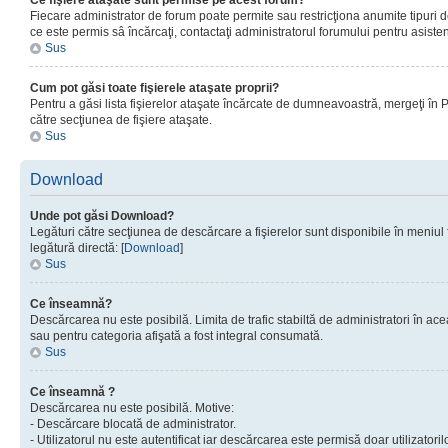
Ce fişiere ataşate sunt permise pe acest forum?
Fiecare administrator de forum poate permite sau restricţiona anumite tipuri de
ce este permis sâ încărcaţi, contactaţi administratorul forumului pentru asisten
Sus
Cum pot găsi toate fişierele ataşate proprii?
Pentru a găsi lista fişierelor ataşate încărcate de dumneavoastră, mergeţi în Pan
către secţiunea de fişiere ataşate.
Sus
Download
Unde pot găsi Download?
Legături către secţiunea de descărcare a fişierelor sunt disponibile în meniul
legătură directă: [
Download
]
Sus
Ce înseamnă?
Descărcarea nu este posibilă. Limita de trafic stabiltă de administratori în ac
sau pentru categoria afişată a fost integral consumată.
Sus
Ce înseamnă ?
Descărcarea nu este posibilă. Motive:
- Descărcare blocată de administrator.
- Utilizatorul nu este autentificat iar descărcarea este permisă doar utilizatorilo