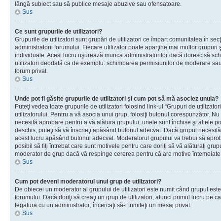
lângă subiect sau să publice mesaje abuzive sau ofensatoare.
Sus
Ce sunt grupurile de utilizatori?
Grupurile de utilizatori sunt grupări de utilizatori ce împart comunitatea în secţ
administratorii forumului. Fiecare utilizator poate aparţine mai multor grupuri 
individuale. Acest lucru uşurează munca administratorilor dacă doresc să sch
utilizatori deodată ca de exemplu: schimbarea permisiunilor de moderare sau 
forum privat.
Sus
Unde pot fi găsite grupurile de utilizatori şi cum pot să mă asociez unuia?
Puteţi vedea toate grupurile de utilizatori folosind link-ul “Grupuri de utilizato
utilizatorului. Pentru a vă asocia unui grup, folosiţi butonul corespunzător. N
necesită aprobare pentru a vă alătura grupului, unele sunt închise şi altele p
deschis, puteţi să vă înscrieţi apăsând butonul adecvat. Dacă grupul necesită
acest lucru apăsând butonul adecvat. Moderatorul grupului va trebui să apr
posibil să fiţi întrebat care sunt motivele pentru care doriţi să vă alăturaţi gru
moderator de grup dacă vă respinge cererea pentru că are motive întemeiate
Sus
Cum pot deveni moderatorul unui grup de utilizatori?
De obiecei un moderator al grupului de utilizatori este numit când grupul este
forumului. Dacă doriţi să creaţi un grup de utilizatori, atunci primul lucru pe car
legatura cu un administrator; încercaţi să-i trimiteţi un mesaj privat.
Sus