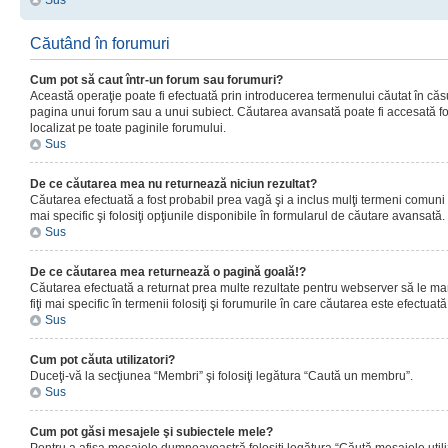
Sus
Căutând în forumuri
Cum pot să caut într-un forum sau forumuri?
Această operaţie poate fi efectuată prin introducerea termenului căutat în că
pagina unui forum sau a unui subiect. Căutarea avansată poate fi accesată fo
localizat pe toate paginile forumului.
Sus
De ce căutarea mea nu returnează niciun rezultat?
Căutarea efectuată a fost probabil prea vagă şi a inclus mulţi termeni comuni
mai specific şi folosiţi opţiunile disponibile în formularul de căutare avansată.
Sus
De ce căutarea mea returnează o pagină goală!?
Căutarea efectuată a returnat prea multe rezultate pentru webserver să le man
fiţi mai specific în termenii folosiţi şi forumurile în care căutarea este efectuată
Sus
Cum pot căuta utilizatori?
Duceţi-vă la secţiunea “Membri” şi folosiţi legătura “Caută un membru”.
Sus
Cum pot găsi mesajele şi subiectele mele?