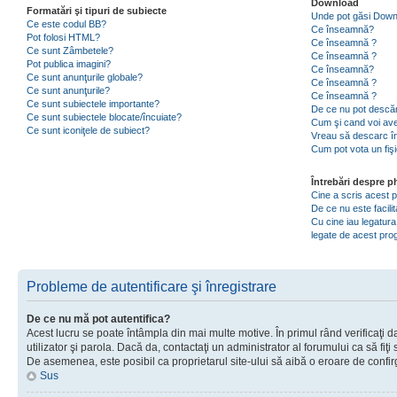
Download
Formatări şi tipuri de subiecte
Unde pot găsi Dow
Ce este codul BB?
Ce înseamnă?
Pot folosi HTML?
Ce înseamnă ?
Ce sunt Zâmbetele?
Ce înseamnă ?
Pot publica imagini?
Ce înseamnă?
Ce sunt anunţurile globale?
Ce înseamnă ?
Ce sunt anunţurile?
Ce înseamnă ?
Ce sunt subiectele importante?
De ce nu pot descăr
Ce sunt subiectele blocate/încuiate?
Cum şi cand voi ave
Ce sunt iconiţele de subiect?
Vreau să descarc în
Cum pot vota un fiş
Întrebări despre 
Cine a scris acest
De ce nu este facili
Cu cine iau legatura
legate de acest pr
Probleme de autentificare şi înregistrare
De ce nu mă pot autentifica?
Acest lucru se poate întâmpla din mai multe motive. În primul rând verificaţi d
utilizator şi parola. Dacă da, contactaţi un administrator al forumului ca să fiţi 
De asemenea, este posibil ca proprietarul site-ului să aibă o eroare de confir
Sus