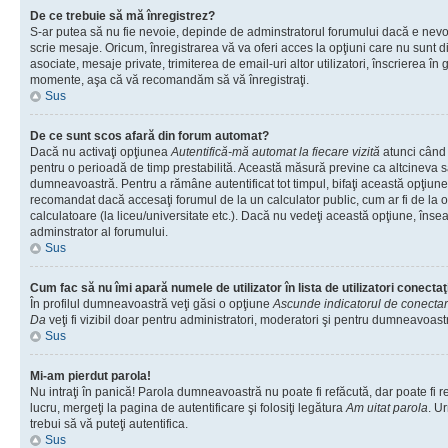
De ce trebuie să mă înregistrez?
S-ar putea să nu fie nevoie, depinde de adminstratorul forumului dacă e nevoi
scrie mesaje. Oricum, înregistrarea vă va oferi acces la opţiuni care nu sunt dis
asociate, mesaje private, trimiterea de email-uri altor utilizatori, înscrierea î
momente, aşa că vă recomandăm să vă înregistraţi.
Sus
De ce sunt scos afară din forum automat?
Dacă nu activaţi opţiunea
Autentifică-mă automat la fiecare vizită
atunci când v
pentru o perioadă de timp prestabilită. Această măsură previne ca altcineva 
dumneavoastră. Pentru a rămâne autentificat tot timpul, bifaţi această opţiune 
recomandat dacă accesaţi forumul de la un calculator public, cum ar fi de la o 
calculatoare (la liceu/universitate etc.). Dacă nu vedeţi această opţiune, îns
adminstrator al forumului.
Sus
Cum fac să nu îmi apară numele de utilizator în lista de utilizatori conectaţ
În profilul dumneavoastră veţi găsi o opţiune
Ascunde indicatorul de conecta
Da
veţi fi vizibil doar pentru administratori, moderatori şi pentru dumneavoastr
Sus
Mi-am pierdut parola!
Nu intraţi în panică! Parola dumneavoastră nu poate fi refăcută, dar poate fi r
lucru, mergeţi la pagina de autentificare şi folosiţi legătura
Am uitat parola
. Ur
trebui să vă puteţi autentifica.
Sus