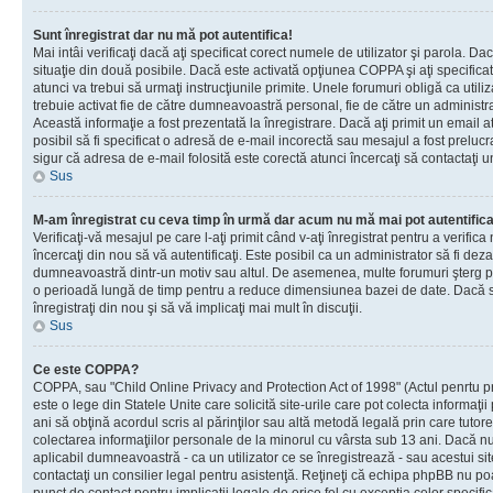
Sunt înregistrat dar nu mă pot autentifica!
Mai intâi verificaţi dacă aţi specificat corect numele de utilizator şi parola. Da
situaţie din două posibile. Dacă este activată opţiunea COPPA şi aţi specificat 
atunci va trebui să urmaţi instrucţiunile primite. Unele forumuri obligă ca utilizat
trebuie activat fie de către dumneavoastră personal, fie de către un administrat
Această informaţie a fost prezentată la înregistrare. Dacă aţi primit un email a
posibil să fi specificat o adresă de e-mail incorectă sau mesajul a fost prelucr
sigur că adresa de e-mail folosită este corectă atunci încercaţi să contactaţi u
Sus
M-am înregistrat cu ceva timp în urmă dar acum nu mă mai pot autentific
Verificaţi-vă mesajul pe care l-aţi primit când v-aţi înregistrat pentru a verifica
încercaţi din nou să vă autentificaţi. Este posibil ca un administrator să fi dezac
dumneavoastră dintr-un motiv sau altul. De asemenea, multe forumuri şterg peri
o perioadă lungă de timp pentru a reduce dimensiunea bazei de date. Dacă s-a
înregistraţi din nou şi să vă implicaţi mai mult în discuţii.
Sus
Ce este COPPA?
COPPA, sau "Child Online Privacy and Protection Act of 1998" (Actul penrtu pro
este o lege din Statele Unite care solicită site-urile care pot colecta informaţi
ani să obţină acordul scris al părinţilor sau altă metodă legală prin care tutore
colectarea informaţiilor personale de la minorul cu vârsta sub 13 ani. Dacă nu
aplicabil dumneavoastră - ca un utilizator ce se înregistrează - sau acestui site
contactaţi un consilier legal pentru asistenţă. Reţineţi că echipa phpBB nu poat