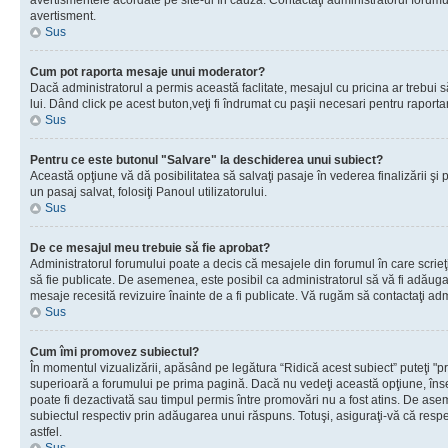
avertismentele acordate pe site-ul în cauză. Contactaţi administratorul forumulu
avertisment.
Sus
Cum pot raporta mesaje unui moderator?
Dacă administratorul a permis această faclitate, mesajul cu pricina ar trebui 
lui. Dând click pe acest buton,veţi fi îndrumat cu paşii necesari pentru raport
Sus
Pentru ce este butonul "Salvare" la deschiderea unui subiect?
Această opţiune vă dă posibilitatea să salvaţi pasaje în vederea finalizării şi pu
un pasaj salvat, folosiţi Panoul utilizatorului.
Sus
De ce mesajul meu trebuie să fie aprobat?
Administratorul forumului poate a decis că mesajele din forumul în care scrieţi
să fie publicate. De asemenea, este posibil ca administratorul să vă fi adăugat 
mesaje recesită revizuire înainte de a fi publicate. Vă rugăm să contactaţi adm
Sus
Cum îmi promovez subiectul?
În momentul vizualizării, apăsând pe legătura “Ridică acest subiect” puteţi "p
superioară a forumului pe prima pagină. Dacă nu vedeţi această opţiune, î
poate fi dezactivată sau timpul permis între promovări nu a fost atins. De as
subiectul respectiv prin adăugarea unui răspuns. Totuşi, asiguraţi-vă că respe
astfel.