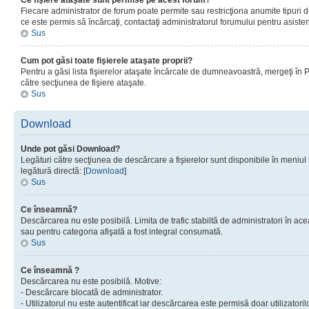
Ce fişiere ataşate sunt permise pe acest forum?
Fiecare administrator de forum poate permite sau restricţiona anumite tipuri de
ce este permis sâ încărcaţi, contactaţi administratorul forumului pentru asisten
Sus
Cum pot găsi toate fişierele ataşate proprii?
Pentru a găsi lista fişierelor ataşate încărcate de dumneavoastră, mergeţi în Pan
către secţiunea de fişiere ataşate.
Sus
Download
Unde pot găsi Download?
Legături către secţiunea de descărcare a fişierelor sunt disponibile în meniul
legătură directă: [
Download
]
Sus
Ce înseamnă?
Descărcarea nu este posibilă. Limita de trafic stabiltă de administratori în ac
sau pentru categoria afişată a fost integral consumată.
Sus
Ce înseamnă ?
Descărcarea nu este posibilă. Motive:
- Descărcare blocată de administrator.
- Utilizatorul nu este autentificat iar descărcarea este permisă doar utilizatorilo