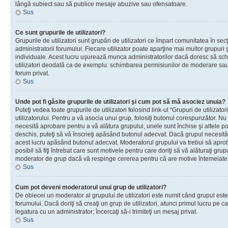
lângă subiect sau să publice mesaje abuzive sau ofensatoare.
Sus
Ce sunt grupurile de utilizatori?
Grupurile de utilizatori sunt grupări de utilizatori ce împart comunitatea în secţ
administratorii forumului. Fiecare utilizator poate aparţine mai multor grupuri 
individuale. Acest lucru uşurează munca administratorilor dacă doresc să sch
utilizatori deodată ca de exemplu: schimbarea permisiunilor de moderare sau 
forum privat.
Sus
Unde pot fi găsite grupurile de utilizatori şi cum pot să mă asociez unuia?
Puteţi vedea toate grupurile de utilizatori folosind link-ul “Grupuri de utilizato
utilizatorului. Pentru a vă asocia unui grup, folosiţi butonul corespunzător. N
necesită aprobare pentru a vă alătura grupului, unele sunt închise şi altele p
deschis, puteţi să vă înscrieţi apăsând butonul adecvat. Dacă grupul necesită
acest lucru apăsând butonul adecvat. Moderatorul grupului va trebui să apr
posibil să fiţi întrebat care sunt motivele pentru care doriţi să vă alăturaţi gru
moderator de grup dacă vă respinge cererea pentru că are motive întemeiate
Sus
Cum pot deveni moderatorul unui grup de utilizatori?
De obiecei un moderator al grupului de utilizatori este numit când grupul este
forumului. Dacă doriţi să creaţi un grup de utilizatori, atunci primul lucru pe car
legatura cu un administrator; încercaţi să-i trimiteţi un mesaj privat.
Sus