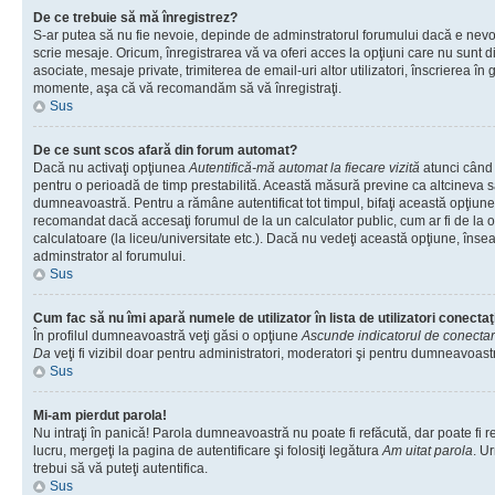
De ce trebuie să mă înregistrez?
S-ar putea să nu fie nevoie, depinde de adminstratorul forumului dacă e nevoi
scrie mesaje. Oricum, înregistrarea vă va oferi acces la opţiuni care nu sunt dis
asociate, mesaje private, trimiterea de email-uri altor utilizatori, înscrierea î
momente, aşa că vă recomandăm să vă înregistraţi.
Sus
De ce sunt scos afară din forum automat?
Dacă nu activaţi opţiunea
Autentifică-mă automat la fiecare vizită
atunci când v
pentru o perioadă de timp prestabilită. Această măsură previne ca altcineva 
dumneavoastră. Pentru a rămâne autentificat tot timpul, bifaţi această opţiune 
recomandat dacă accesaţi forumul de la un calculator public, cum ar fi de la o 
calculatoare (la liceu/universitate etc.). Dacă nu vedeţi această opţiune, îns
adminstrator al forumului.
Sus
Cum fac să nu îmi apară numele de utilizator în lista de utilizatori conectaţ
În profilul dumneavoastră veţi găsi o opţiune
Ascunde indicatorul de conecta
Da
veţi fi vizibil doar pentru administratori, moderatori şi pentru dumneavoastr
Sus
Mi-am pierdut parola!
Nu intraţi în panică! Parola dumneavoastră nu poate fi refăcută, dar poate fi r
lucru, mergeţi la pagina de autentificare şi folosiţi legătura
Am uitat parola
. Ur
trebui să vă puteţi autentifica.
Sus