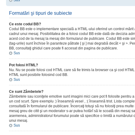
Sus
Formatări şi tipuri de subiecte
Ce este codul BB?
Codul BB este o implementare specială a HTML-ului oferind un control mărit a
cadrul unui mesaj. Posibilitatea de a folosi codul BB este dată de decizia admi
acest cod de la mesaj la mesaj din formularul de publicare. Codul BB este sim
(tag-urile) sunt închise în paranteze pătrate [ şi ] mai degrabă decât < şi >. P
BB, consultaţi ghidul care poate fi accesat din pagina de publicare.
Sus
Pot folosi HTML?
Nu. Nu se poate folosi cod HTML care să fie trimis la browser ca şi cod HTML. 
HTML sunt posibile folosind cod BB.
Sus
Ce sunt Zâmbetele?
Zâmbetele sau iconiţele emotive sunt imagini mici care pot fi folosite pentru
un cod scurt. Spre exemplu :) înseamnă vesel , :( înseamnă trist. Lista complet
consultată în formularul de publicare. Încercaţi totuşi să nu folosiţi prea mult
mesaj greu de citit şi un moderator s-ar putea hotărî să le scoată din mesaj s
asemenea, administratorul forumului poate să specifice o limită a numărului d
unui mesaj.
Sus