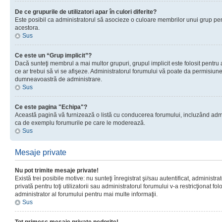
De ce grupurile de utilizatori apar în culori diferite?
Este posibil ca administratorul să asocieze o culoare membrilor unui grup pen
acestora.
Sus
Ce este un “Grup implicit”?
Dacă sunteţi membrul a mai multor grupuri, grupul implicit este folosit pentru
ce ar trebui să vi se afişeze. Administratorul forumului vă poate da permisiun
dumneavoastră de administrare.
Sus
Ce este pagina "Echipa"?
Această pagină vă furnizează o listă cu conducerea forumului, incluzând adminis
ca de exemplu forumurile pe care le moderează.
Sus
Mesaje private
Nu pot trimite mesaje private!
Există trei posibile motive: nu sunteţi înregistrat şi/sau autentificat, administ
privată pentru toţi utilizatorii sau administratorul forumului v-a restricţionat f
administrator al forumului pentru mai multe informaţii.
Sus