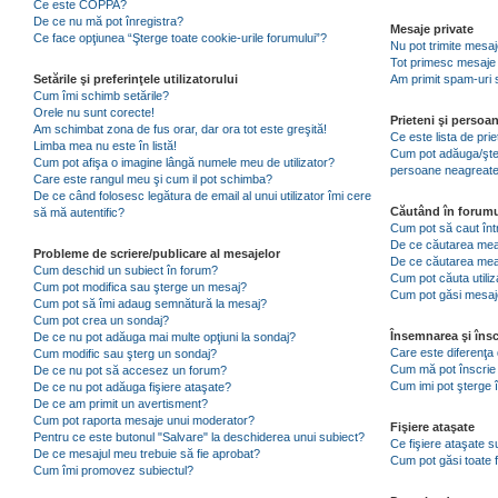
Ce este COPPA?
De ce nu mă pot înregistra?
Mesaje private
Ce face opţiunea “Şterge toate cookie-urile forumului”?
Nu pot trimite mesaj
Tot primesc mesaje 
Setările şi preferinţele utilizatorului
Am primit spam-uri 
Cum îmi schimb setările?
Orele nu sunt corecte!
Prieteni şi persoa
Am schimbat zona de fus orar, dar ora tot este greşită!
Ce este lista de pri
Limba mea nu este în listă!
Cum pot adăuga/şterg
Cum pot afişa o imagine lângă numele meu de utilizator?
persoane neagreat
Care este rangul meu şi cum il pot schimba?
De ce când folosesc legătura de email al unui utilizator îmi cere
Căutând în forumu
să mă autentific?
Cum pot să caut înt
De ce căutarea mea 
Probleme de scriere/publicare al mesajelor
De ce căutarea mea
Cum deschid un subiect în forum?
Cum pot căuta utiliz
Cum pot modifica sau şterge un mesaj?
Cum pot găsi mesaje
Cum pot să îmi adaug semnătură la mesaj?
Cum pot crea un sondaj?
Însemnarea şi însc
De ce nu pot adăuga mai multe opţiuni la sondaj?
Care este diferenţa 
Cum modific sau şterg un sondaj?
Cum mă pot înscrie 
De ce nu pot să accesez un forum?
Cum imi pot şterge î
De ce nu pot adăuga fişiere ataşate?
De ce am primit un avertisment?
Cum pot raporta mesaje unui moderator?
Fişiere ataşate
Pentru ce este butonul "Salvare" la deschiderea unui subiect?
Ce fişiere ataşate 
De ce mesajul meu trebuie să fie aprobat?
Cum pot găsi toate f
Cum îmi promovez subiectul?