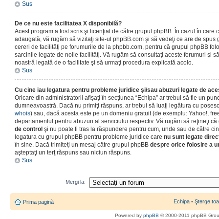
Sus
De ce nu este facilitatea X disponibilă?
Acest program a fost scris şi licenţiat de către grupul phpBB. În cazul în care co
adaugată, vă rugăm să vizitaţi site-ul phpBB.com şi să vedeţi ce are de spus
cereri de facilităţi pe forumurile de la phpbb.com, pentru că grupul phpBB fo
sarcinile legate de noile facilităţi. Vă rugăm să consultaţi aceste forumuri şi s
noastră legată de o facilitate şi să urmaţi procedura explicată acolo.
Sus
Cu cine iau legatura pentru probleme juridice şi/sau abuzuri legate de ac
Oricare din administratorii afişaţi în secţiunea “Echipa” ar trebui să fie un punc
dumneavoastră. Dacă nu primiţi răspuns, ar trebui să luaţi legătura cu poseso
whois
) sau, dacă acesta este pe un domeniu gratuit (de exemplu: Yahoo!, free
departamentul pentru abuzuri al serviciului respectiv. Vă rugăm să reţineţi 
de control
şi nu poate fi tras la răspundere pentru cum, unde sau de către cin
legatura cu grupul phpBB pentru probleme juridice care
nu sunt legate direc
în sine. Dacă trimiteţi un mesaj către grupul phpBB
despre orice folosire a un
aşteptaţi un terţ răspuns sau niciun răspuns.
Sus
Mergi la:
Echipa
•
Şterge toa
Prima pagină
Powered by
phpBB
© 2000-2011 phpBB Gro