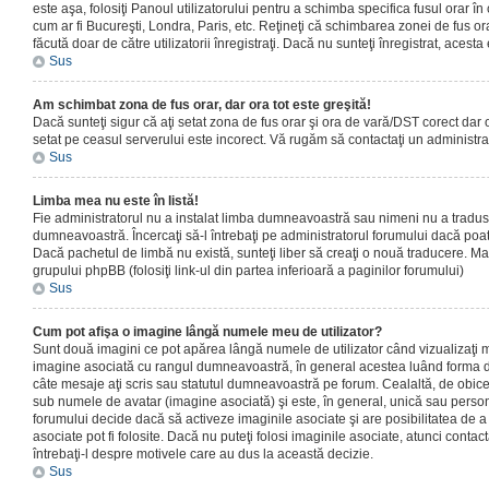
este aşa, folosiţi Panoul utilizatorului pentru a schimba specifica fusul orar în
cum ar fi Bucureşti, Londra, Paris, etc. Reţineţi că schimbarea zonei de fus orar
făcută doar de către utilizatorii înregistraţi. Dacă nu sunteţi înregistrat, aces
Sus
Am schimbat zona de fus orar, dar ora tot este greşită!
Dacă sunteţi sigur că aţi setat zona de fus orar şi ora de vară/DST corect dar o
setat pe ceasul serverului este incorect. Vă rugăm să contactaţi un administr
Sus
Limba mea nu este în listă!
Fie administratorul nu a instalat limba dumneavoastră sau nimeni nu a tradus
dumneavoastră. Încercaţi să-l întrebaţi pe administratorul forumului dacă poat
Dacă pachetul de limbă nu există, sunteţi liber să creaţi o nouă traducere. Mai 
grupului phpBB (folosiţi link-ul din partea inferioară a paginilor forumului)
Sus
Cum pot afişa o imagine lângă numele meu de utilizator?
Sunt două imagini ce pot apărea lângă numele de utilizator când vizualizaţi m
imagine asociată cu rangul dumneavoastră, în general acestea luând forma de
câte mesaje aţi scris sau statutul dumneavoastră pe forum. Cealaltă, de obic
sub numele de avatar (imagine asociată) şi este, în general, unică sau personal
forumului decide dacă să activeze imaginile asociate şi are posibilitatea de a
asociate pot fi folosite. Dacă nu puteţi folosi imaginile asociate, atunci contact
întrebaţi-l despre motivele care au dus la această decizie.
Sus