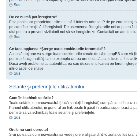
punct de contact pentru implicaţii legale de orice fel cu excepţia celor specific
Sus
De ce nu mă pot înregistra?
Este posibil ca proprietarul site-ului să fi interzis adresa IP de pe care intraţi 
pe care încercaţi să-l înregistraţi. De asemenea, înregistrarile noi ar putea fi d
ului pentru a preveni vizitatorii noi să se înregistreze. Contactaţi un administr
Sus
Ce face opţiunea “Şterge toate cookie-urile forumului”?
Această opţiune va şterge toate cookie-urile create de către phpBB care vă ţ
permite funcţionalităţi ca de exemplu citirea urmei dacă acest lucru a fost acti
Dacă aveţi probleme cu autentificarea sau dezautentificarea pe forum, şterger
într-o astfel de sitaţie
Sus
Setările şi preferinţele utilizatorului
Cum îmi schimb setările?
Toate setările dumneavoastră (dacă sunteţi înregistrat) sunt păstrate în baza de
Panoul utilizatorului; în general un link poate fi găsit în partea superioară a p
permite să vă schimbaţi toate setările şi preferinţele.
Sus
Orele nu sunt corecte!
S-ar putea ca dumneavoastră să vedeţi orele afişate dintr-o zonă cu fus orar di