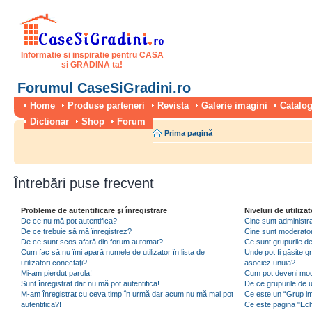
Informatie si inspiratie pentru CASA
si GRADINA ta!
Forumul CaseSiGradini.ro
Home
Produse parteneri
Revista
Galerie imagini
Catalog
Dictionar
Shop
Forum
Prima pagină
Întrebări puse frecvent
Probleme de autentificare şi înregistrare
Niveluri de utilizat
De ce nu mă pot autentifica?
Cine sunt administra
De ce trebuie să mă înregistrez?
Cine sunt moderator
De ce sunt scos afară din forum automat?
Ce sunt grupurile de 
Cum fac să nu îmi apară numele de utilizator în lista de
Unde pot fi găsite gr
utilizatori conectaţi?
asociez unuia?
Mi-am pierdut parola!
Cum pot deveni moder
Sunt înregistrat dar nu mă pot autentifica!
De ce grupurile de uti
M-am înregistrat cu ceva timp în urmă dar acum nu mă mai pot
Ce este un “Grup imp
autentifica?!
Ce este pagina "Ec