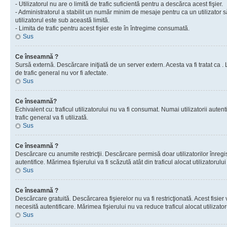
- Utilizatorul nu are o limită de trafic suficientă pentru a descărca acest fişier.
- Administratorul a stabilit un număr minim de mesaje pentru ca un utilizator s
utilizatorul este sub această limită.
- Limita de trafic pentru acest fişier este în întregime consumată.
Sus
Ce înseamnă ?
Sursă externă. Descărcare iniţiată de un server extern. Acesta va fi tratat ca . Lim
de trafic general nu vor fi afectate.
Sus
Ce înseamnă?
Echivalent cu: traficul utilizatorului nu va fi consumat. Numai utilizatorii autent
trafic general va fi utilizată.
Sus
Ce înseamnă ?
Descărcare cu anumite restricţii. Descărcare permisă doar utilizatorilor înregist
autentifice. Mărimea fişierului va fi scăzută atât din traficul alocat utilizatorului 
Sus
Ce înseamnă ?
Descărcare gratuită. Descărcarea fişierelor nu va fi restricţionată. Acest fisier 
necesită autentificare. Mărimea fişierului nu va reduce traficul alocat utilizato
Sus