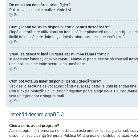
De ce nu pot descărca orice fişier?
Pot exista mai multe motive. Vedeţi şi
Sus
Cum şi cand voi avea disponibil trafic pentru descărcare?
După autentificare utilizatorul va trebui să îndeplinească unele condiţii. In prim
limită de descărcare. Întrebaţi administratorul care este această limită.
Sus
Vreau să descarc încă un fişier dar nu mi-a rămas trafic?
In acest caz întrebaţi administratorul. Numai el poate decide să crească trafic
unei noi limite de trafic pentru luna următoare.
Sus
Cum pot vota un fişier disponibil pentru descărcare?
Veţi găsi o secţiune de vot atunci când vizualizaţi detaliile unui fişier sau unei
Prin click pe "Voteză" un utilizator înregistrat poate alege de la 1 punct (foarte
vota un fişier doar o singura dată.
Sus
Întrebări despre phpBB 3
Cine a scris acest program?
Acest program (în forma sa nemodificată) este produs, lansat şi aflat sub copy
disponibil sub Licenţa Generală Publică GNU şi poate fi distribuit gratuit. Folos