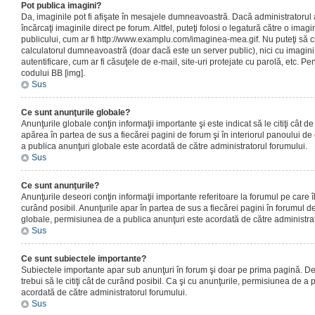
Pot publica imagini?
Da, imaginile pot fi afişate în mesajele dumneavoastră. Dacă administratorul a
încărcaţi imaginile direct pe forum. Altfel, puteţi folosi o legatură către o ima
publicului, cum ar fi http://www.examplu.com/imaginea-mea.gif. Nu puteţi să cr
calculatorul dumneavoastră (doar dacă este un server public), nici cu imagin
autentificare, cum ar fi căsuţele de e-mail, site-uri protejate cu parolă, etc. Pen
codului BB [img].
Sus
Ce sunt anunţurile globale?
Anunţurile globale conţin informaţii importante şi este indicat să le citiţi cât d
apărea în partea de sus a fiecărei pagini de forum şi în interiorul panoului de 
a publica anunţuri globale este acordată de către administratorul forumului.
Sus
Ce sunt anunţurile?
Anunţurile deseori conţin informaţii importante referitoare la forumul pe care îl 
curând posibil. Anunţurile apar în partea de sus a fiecărei pagini în forumul de
globale, permisiunea de a publica anunţuri este acordată de către administrat
Sus
Ce sunt subiectele importante?
Subiectele importante apar sub anunţuri în forum şi doar pe prima pagină. Des
trebui să le citiţi cât de curând posibil. Ca şi cu anunţurile, permisiunea de a
acordată de către administratorul forumului.
Sus