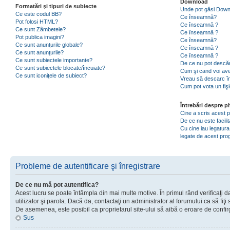
Download
Formatări şi tipuri de subiecte
Unde pot găsi Dow
Ce este codul BB?
Ce înseamnă?
Pot folosi HTML?
Ce înseamnă ?
Ce sunt Zâmbetele?
Ce înseamnă ?
Pot publica imagini?
Ce înseamnă?
Ce sunt anunţurile globale?
Ce înseamnă ?
Ce sunt anunţurile?
Ce înseamnă ?
Ce sunt subiectele importante?
De ce nu pot descăr
Ce sunt subiectele blocate/încuiate?
Cum şi cand voi ave
Ce sunt iconiţele de subiect?
Vreau să descarc în
Cum pot vota un fiş
Întrebări despre 
Cine a scris acest
De ce nu este facili
Cu cine iau legatura
legate de acest pr
Probleme de autentificare şi înregistrare
De ce nu mă pot autentifica?
Acest lucru se poate întâmpla din mai multe motive. În primul rând verificaţi d
utilizator şi parola. Dacă da, contactaţi un administrator al forumului ca să fiţi 
De asemenea, este posibil ca proprietarul site-ului să aibă o eroare de confir
Sus