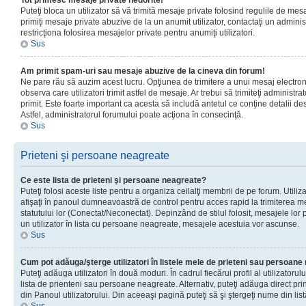
Tot primesc mesaje private nedorite!
Puteţi bloca un utilizator să vă trimită mesaje private folosind regulile de mes
primiţi mesaje private abuzive de la un anumit utilizator, contactaţi un adminis
restricţiona folosirea mesajelor private pentru anumiţi utilizatori.
Sus
Am primit spam-uri sau mesaje abuzive de la cineva din forum!
Ne pare rău să auzim acest lucru. Opţiunea de trimitere a unui mesaj electro
observa care utilizatori trimit astfel de mesaje. Ar trebui să trimiteţi administ
primit. Este foarte important ca acesta să includă antetul ce conţine detalii des
Astfel, administratorul forumului poate acţiona în consecinţă.
Sus
Prieteni şi persoane neagreate
Ce este lista de prieteni şi persoane neagreate?
Puteţi folosi aceste liste pentru a organiza ceilalţi membrii de pe forum. Utilizat
afişaţi în panoul dumneavoastră de control pentru acces rapid la trimiterea me
statutului lor (Conectat/Neconectat). Depinzând de stilul folosit, mesajele lor
un utilizator în lista cu persoane neagreate, mesajele acestuia vor ascunse.
Sus
Cum pot adăuga/şterge utilizatori în listele mele de prieteni sau persoan
Puteţi adăuga utilizatori în două moduri. În cadrul fiecărui profil al utilizatorul
lista de prienteni sau persoane neagreate. Alternativ, puteţi adăuga direct pri
din Panoul utilizatorului. Din aceeaşi pagină puteţi să şi ştergeţi nume din list