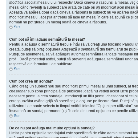
Modifică
asociat mesajulului respectiv. Dacă cineva a răspuns la mesaj, veţi 
mesaj când reveniţi la subiect care arată de cate ori aţi modificat acel mesaj 
Aceasta va apărea doar dacă cineva a răspuns la subiect; nu va apărea dacă
modificat mesajul, aceştia ar trebui să lase un mesaj în care să spună ce şi de 
normali nu pot şterge un mesaj odată ce cineva a răspuns.
Sus
Cum pot să îmi adaug semnătură la mesaj?
Pentru a adăuga o semnătură trebuie întâi să vă creaţi una folosind Panoul ut
creată, puteţi să bifaţi opţiunea
Ataşează o semnătură
din formularul de publ
Puteţi, de asemenea, să vă adăugaţi automat semnătura la toate mesajele b
profil. Dacă procedaţi astfel, puteţi să preveniţi adăugarea semnăturii unor a
respectivă din formularul de publicare.
Sus
Cum pot crea un sondaj?
Când creaţi un subiect nou sau modificaţi primul mesaj al unui subiect, ar tre
chestionar
sub zona principală de publicare; dacă nu vedeţi acest lucru probab
necesare pentru a crea sondaje. Introduceţi un titlu pentru chestionar şi cel p
corespunzător având grijă să specificaţi o opţiune pe fiecare rând. Puteţi să s
utilizatorul de poate selecta în timpul votării folosind “Opţiuni per utilizator”, v
înseamnă un sondaj permanent) şi în cele din urmă opţiunea ce pemite utilizat
Sus
De ce nu pot adăuga mai multe opţiuni la sondaj?
Limita pentru opţiunile sondajului este specificată de către administratorul fo