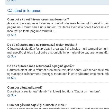
Sus
Căutând în forumuri
Cum pot să caut într-un forum sau forumuri?
Această operaţie poate fi efectuată prin introducerea termenului căutat în că
pagina unui forum sau a unui subiect. Căutarea avansată poate fi accesată fo
localizat pe toate paginile forumului.
Sus
De ce căutarea mea nu returnează niciun rezultat?
Căutarea efectuată a fost probabil prea vagă şi a inclus mulţi termeni comuni
mai specific şi folosiţi opţiunile disponibile în formularul de căutare avansată.
Sus
De ce căutarea mea returnează o pagină goală!?
Căutarea efectuată a returnat prea multe rezultate pentru webserver să le man
fiţi mai specific în termenii folosiţi şi forumurile în care căutarea este efectuată
Sus
Cum pot căuta utilizatori?
Duceţi-vă la secţiunea “Membri” şi folosiţi legătura “Caută un membru”.
Sus
Cum pot găsi mesajele şi subiectele mele?