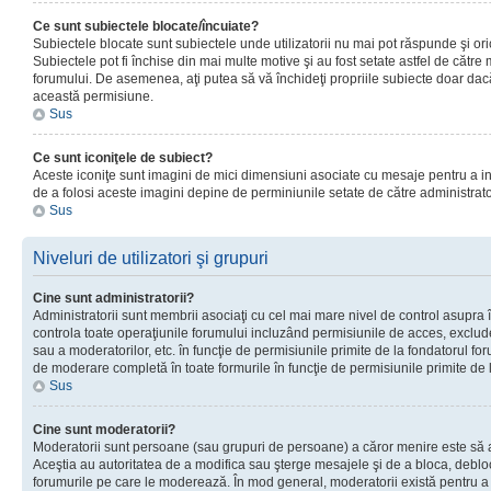
Ce sunt subiectele blocate/încuiate?
Subiectele blocate sunt subiectele unde utilizatorii nu mai pot răspunde şi or
Subiectele pot fi închise din mai multe motive şi au fost setate astfel de către
forumului. De asemenea, aţi putea să vă închideţi propriile subiecte doar dac
această permisiune.
Sus
Ce sunt iconiţele de subiect?
Aceste iconiţe sunt imagini de mici dimensiuni asociate cu mesaje pentru a ind
de a folosi aceste imagini depine de perminiunile setate de către administrato
Sus
Niveluri de utilizatori şi grupuri
Cine sunt administratorii?
Administratorii sunt membrii asociaţi cu cel mai mare nivel de control asupra în
controla toate operaţiunile forumului incluzând permisiunile de acces, excluder
sau a moderatorilor, etc. în funcţie de permisiunile primite de la fondatorul 
de moderare completă în toate formurile în funcţie de permisiunile primite de 
Sus
Cine sunt moderatorii?
Moderatorii sunt persoane (sau grupuri de persoane) a căror menire este să a
Aceştia au autoritatea de a modifica sau şterge mesajele şi de a bloca, debloc
forumurile pe care le moderează. În mod general, moderatorii există pentru a av