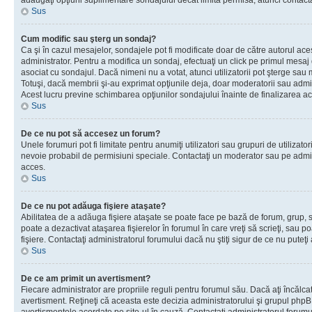
adăugaţi opţiuni suplimentare sondajului decât limita permisă, atunci contacta
Sus
Cum modific sau şterg un sondaj?
Ca şi în cazul mesajelor, sondajele pot fi modificate doar de către autorul ac
administrator. Pentru a modifica un sondaj, efectuaţi un click pe primul mesaj
asociat cu sondajul. Dacă nimeni nu a votat, atunci utilizatorii pot şterge sau 
Totuşi, dacă membrii şi-au exprimat opţiunile deja, doar moderatorii sau admini
Acest lucru previne schimbarea opţiunilor sondajului înainte de finalizarea ac
Sus
De ce nu pot să accesez un forum?
Unele forumuri pot fi limitate pentru anumiţi utilizatori sau grupuri de utilizatori
nevoie probabil de permisiuni speciale. Contactaţi un moderator sau pe admin
acces.
Sus
De ce nu pot adăuga fişiere ataşate?
Abilitatea de a adăuga fişiere ataşate se poate face pe bază de forum, grup, sa
poate a dezactivat ataşarea fişierelor în forumul în care vreţi să scrieţi, sau 
fişiere. Contactaţi administratorul forumului dacă nu ştiţi sigur de ce nu puteţi
Sus
De ce am primit un avertisment?
Fiecare administrator are propriile reguli pentru forumul său. Dacă aţi încălca
avertisment. Reţineţi că aceasta este decizia administratorului şi grupul php