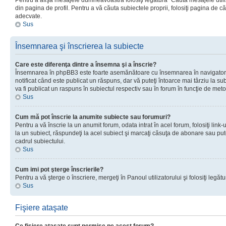
Pentru a afişa mesajele dumneavoastră folosiţi legătura “Căută mesajele utiliz
din pagina de profil. Pentru a vă căuta subiectele proprii, folosiţi pagina de c
adecvate.
Sus
Însemnarea şi înscrierea la subiecte
Care este diferenţa dintre a însemna şi a înscrie?
Însemnarea în phpBB3 este foarte asemănătoare cu însemnarea în navigator
notificat când este publicat un răspuns, dar vă puteţi întoarce mai târziu la subie
va fi publicat un raspuns în subiectul respectiv sau în forum în funcţie de meto
Sus
Cum mă pot înscrie la anumite subiecte sau forumuri?
Pentru a vă înscrie la un anumit forum, odata intrat în acel forum, folosiţi link
la un subiect, răspundeţi la acel subiect şi marcaţi căsuţa de abonare sau put
cadrul subiectului.
Sus
Cum imi pot şterge înscrierile?
Pentru a vă şterge o înscriere, mergeţi în Panoul utilizatorului şi folosiţi legătur
Sus
Fişiere ataşate