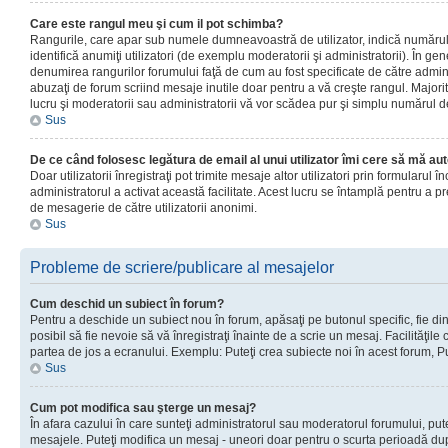
Care este rangul meu şi cum il pot schimba?
Rangurile, care apar sub numele dumneavoastră de utilizator, indică numărul 
identifică anumiţi utilizatori (de exemplu moderatorii şi administratorii). În ge
denumirea rangurilor forumului faţă de cum au fost specificate de către admin
abuzaţi de forum scriind mesaje inutile doar pentru a vă creşte rangul. Majorit
lucru şi moderatorii sau administratorii vă vor scădea pur şi simplu numărul 
Sus
De ce când folosesc legătura de email al unui utilizator îmi cere să mă aut
Doar utilizatorii înregistraţi pot trimite mesaje altor utilizatori prin formularul
administratorul a activat această facilitate. Acest lucru se întamplă pentru a p
de mesagerie de către utilizatorii anonimi.
Sus
Probleme de scriere/publicare al mesajelor
Cum deschid un subiect în forum?
Pentru a deschide un subiect nou în forum, apăsaţi pe butonul specific, fie din
posibil să fie nevoie să vă înregistraţi înainte de a scrie un mesaj. Facilităţile
partea de jos a ecranului. Exemplu: Puteţi crea subiecte noi în acest forum, Pu
Sus
Cum pot modifica sau şterge un mesaj?
În afara cazului în care sunteţi administratorul sau moderatorul forumului, put
mesajele. Puteţi modifica un mesaj - uneori doar pentru o scurta perioadă d