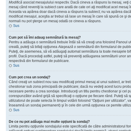
Modifică
asociat mesajulului respectiv. Dacă cineva a răspuns la mesaj, veţi 
mesaj când reveniţi la subiect care arată de cate ori aţi modificat acel mesaj 
Aceasta va apărea doar dacă cineva a răspuns la subiect; nu va apărea dacă
modificat mesajul, aceştia ar trebui să lase un mesaj în care să spună ce şi de 
normali nu pot şterge un mesaj odată ce cineva a răspuns.
Sus
Cum pot să îmi adaug semnătură la mesaj?
Pentru a adăuga o semnătură trebuie întâi să vă creaţi una folosind Panoul ut
creată, puteţi să bifaţi opţiunea
Ataşează o semnătură
din formularul de publ
Puteţi, de asemenea, să vă adăugaţi automat semnătura la toate mesajele b
profil. Dacă procedaţi astfel, puteţi să preveniţi adăugarea semnăturii unor a
respectivă din formularul de publicare.
Sus
Cum pot crea un sondaj?
Când creaţi un subiect nou sau modificaţi primul mesaj al unui subiect, ar tre
chestionar
sub zona principală de publicare; dacă nu vedeţi acest lucru probab
necesare pentru a crea sondaje. Introduceţi un titlu pentru chestionar şi cel p
corespunzător având grijă să specificaţi o opţiune pe fiecare rând. Puteţi să s
utilizatorul de poate selecta în timpul votării folosind “Opţiuni per utilizator”, v
înseamnă un sondaj permanent) şi în cele din urmă opţiunea ce pemite utilizat
Sus
De ce nu pot adăuga mai multe opţiuni la sondaj?
Limita pentru opţiunile sondajului este specificată de către administratorul fo