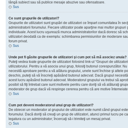
lângă subiect sau să publice mesaje abuzive sau ofensatoare.
Sus
Ce sunt grupurile de utilizatori?
Grupurile de utilizatori sunt grupări de utilizatori ce împart comunitatea în secţ
administratorii forumului. Fiecare utilizator poate aparţine mai multor grupuri 
individuale. Acest lucru uşurează munca administratorilor dacă doresc să sch
utilizatori deodată ca de exemplu: schimbarea permisiunilor de moderare sau 
forum privat.
Sus
Unde pot fi găsite grupurile de utilizatori şi cum pot să mă asociez unuia?
Puteţi vedea toate grupurile de utilizatori folosind link-ul “Grupuri de utilizato
utilizatorului. Pentru a vă asocia unui grup, folosiţi butonul corespunzător. N
necesită aprobare pentru a vă alătura grupului, unele sunt închise şi altele p
deschis, puteţi să vă înscrieţi apăsând butonul adecvat. Dacă grupul necesită
acest lucru apăsând butonul adecvat. Moderatorul grupului va trebui să apr
posibil să fiţi întrebat care sunt motivele pentru care doriţi să vă alăturaţi gru
moderator de grup dacă vă respinge cererea pentru că are motive întemeiate
Sus
Cum pot deveni moderatorul unui grup de utilizatori?
De obiecei un moderator al grupului de utilizatori este numit când grupul este
forumului. Dacă doriţi să creaţi un grup de utilizatori, atunci primul lucru pe car
legatura cu un administrator; încercaţi să-i trimiteţi un mesaj privat.
Sus