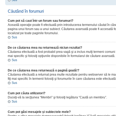
Sus
Căutând în forumuri
Cum pot să caut într-un forum sau forumuri?
Această operaţie poate fi efectuată prin introducerea termenului căutat în că
pagina unui forum sau a unui subiect. Căutarea avansată poate fi accesată fo
localizat pe toate paginile forumului.
Sus
De ce căutarea mea nu returnează niciun rezultat?
Căutarea efectuată a fost probabil prea vagă şi a inclus mulţi termeni comuni
mai specific şi folosiţi opţiunile disponibile în formularul de căutare avansată.
Sus
De ce căutarea mea returnează o pagină goală!?
Căutarea efectuată a returnat prea multe rezultate pentru webserver să le man
fiţi mai specific în termenii folosiţi şi forumurile în care căutarea este efectuată
Sus
Cum pot căuta utilizatori?
Duceţi-vă la secţiunea “Membri” şi folosiţi legătura “Caută un membru”.
Sus
Cum pot găsi mesajele şi subiectele mele?