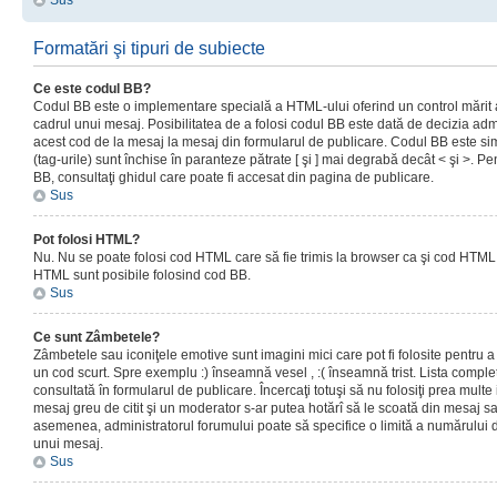
Sus
Formatări şi tipuri de subiecte
Ce este codul BB?
Codul BB este o implementare specială a HTML-ului oferind un control mărit a
cadrul unui mesaj. Posibilitatea de a folosi codul BB este dată de decizia admi
acest cod de la mesaj la mesaj din formularul de publicare. Codul BB este sim
(tag-urile) sunt închise în paranteze pătrate [ şi ] mai degrabă decât < şi >. P
BB, consultaţi ghidul care poate fi accesat din pagina de publicare.
Sus
Pot folosi HTML?
Nu. Nu se poate folosi cod HTML care să fie trimis la browser ca şi cod HTML. 
HTML sunt posibile folosind cod BB.
Sus
Ce sunt Zâmbetele?
Zâmbetele sau iconiţele emotive sunt imagini mici care pot fi folosite pentru
un cod scurt. Spre exemplu :) înseamnă vesel , :( înseamnă trist. Lista complet
consultată în formularul de publicare. Încercaţi totuşi să nu folosiţi prea mult
mesaj greu de citit şi un moderator s-ar putea hotărî să le scoată din mesaj s
asemenea, administratorul forumului poate să specifice o limită a numărului d
unui mesaj.
Sus