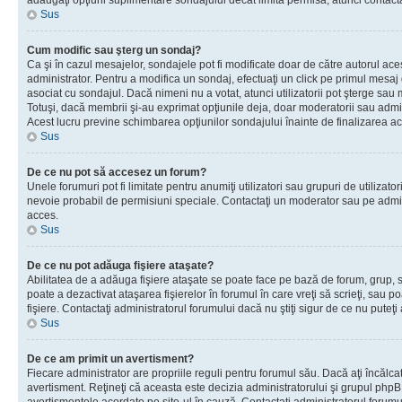
adăugaţi opţiuni suplimentare sondajului decât limita permisă, atunci contacta
Sus
Cum modific sau şterg un sondaj?
Ca şi în cazul mesajelor, sondajele pot fi modificate doar de către autorul ac
administrator. Pentru a modifica un sondaj, efectuaţi un click pe primul mesaj
asociat cu sondajul. Dacă nimeni nu a votat, atunci utilizatorii pot şterge sau 
Totuşi, dacă membrii şi-au exprimat opţiunile deja, doar moderatorii sau admini
Acest lucru previne schimbarea opţiunilor sondajului înainte de finalizarea ac
Sus
De ce nu pot să accesez un forum?
Unele forumuri pot fi limitate pentru anumiţi utilizatori sau grupuri de utilizatori
nevoie probabil de permisiuni speciale. Contactaţi un moderator sau pe admin
acces.
Sus
De ce nu pot adăuga fişiere ataşate?
Abilitatea de a adăuga fişiere ataşate se poate face pe bază de forum, grup, sa
poate a dezactivat ataşarea fişierelor în forumul în care vreţi să scrieţi, sau 
fişiere. Contactaţi administratorul forumului dacă nu ştiţi sigur de ce nu puteţi
Sus
De ce am primit un avertisment?
Fiecare administrator are propriile reguli pentru forumul său. Dacă aţi încălca
avertisment. Reţineţi că aceasta este decizia administratorului şi grupul php