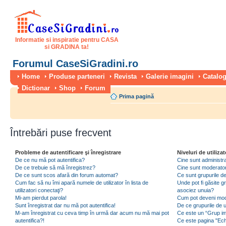
Informatie si inspiratie pentru CASA
si GRADINA ta!
Forumul CaseSiGradini.ro
Home
Produse parteneri
Revista
Galerie imagini
Catalog
Dictionar
Shop
Forum
Prima pagină
Întrebări puse frecvent
Probleme de autentificare şi înregistrare
Niveluri de utilizat
De ce nu mă pot autentifica?
Cine sunt administra
De ce trebuie să mă înregistrez?
Cine sunt moderator
De ce sunt scos afară din forum automat?
Ce sunt grupurile de 
Cum fac să nu îmi apară numele de utilizator în lista de
Unde pot fi găsite gr
utilizatori conectaţi?
asociez unuia?
Mi-am pierdut parola!
Cum pot deveni moder
Sunt înregistrat dar nu mă pot autentifica!
De ce grupurile de uti
M-am înregistrat cu ceva timp în urmă dar acum nu mă mai pot
Ce este un “Grup imp
autentifica?!
Ce este pagina "Ec