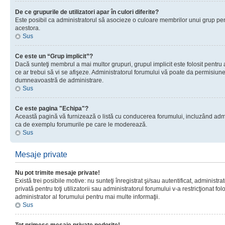
De ce grupurile de utilizatori apar în culori diferite?
Este posibil ca administratorul să asocieze o culoare membrilor unui grup pen
acestora.
Sus
Ce este un “Grup implicit”?
Dacă sunteţi membrul a mai multor grupuri, grupul implicit este folosit pentru
ce ar trebui să vi se afişeze. Administratorul forumului vă poate da permisiun
dumneavoastră de administrare.
Sus
Ce este pagina "Echipa"?
Această pagină vă furnizează o listă cu conducerea forumului, incluzând adminis
ca de exemplu forumurile pe care le moderează.
Sus
Mesaje private
Nu pot trimite mesaje private!
Există trei posibile motive: nu sunteţi înregistrat şi/sau autentificat, administ
privată pentru toţi utilizatorii sau administratorul forumului v-a restricţionat f
administrator al forumului pentru mai multe informaţii.
Sus