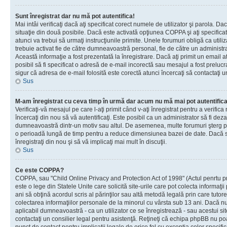
Sunt înregistrat dar nu mă pot autentifica!
Mai intâi verificaţi dacă aţi specificat corect numele de utilizator şi parola. Da
situaţie din două posibile. Dacă este activată opţiunea COPPA şi aţi specificat 
atunci va trebui să urmaţi instrucţiunile primite. Unele forumuri obligă ca utilizat
trebuie activat fie de către dumneavoastră personal, fie de către un administrat
Această informaţie a fost prezentată la înregistrare. Dacă aţi primit un email a
posibil să fi specificat o adresă de e-mail incorectă sau mesajul a fost prelucr
sigur că adresa de e-mail folosită este corectă atunci încercaţi să contactaţi u
Sus
M-am înregistrat cu ceva timp în urmă dar acum nu mă mai pot autentific
Verificaţi-vă mesajul pe care l-aţi primit când v-aţi înregistrat pentru a verifica
încercaţi din nou să vă autentificaţi. Este posibil ca un administrator să fi dezac
dumneavoastră dintr-un motiv sau altul. De asemenea, multe forumuri şterg peri
o perioadă lungă de timp pentru a reduce dimensiunea bazei de date. Dacă s-a
înregistraţi din nou şi să vă implicaţi mai mult în discuţii.
Sus
Ce este COPPA?
COPPA, sau "Child Online Privacy and Protection Act of 1998" (Actul penrtu pro
este o lege din Statele Unite care solicită site-urile care pot colecta informaţi
ani să obţină acordul scris al părinţilor sau altă metodă legală prin care tutore
colectarea informaţiilor personale de la minorul cu vârsta sub 13 ani. Dacă nu
aplicabil dumneavoastră - ca un utilizator ce se înregistrează - sau acestui site
contactaţi un consilier legal pentru asistenţă. Reţineţi că echipa phpBB nu poat