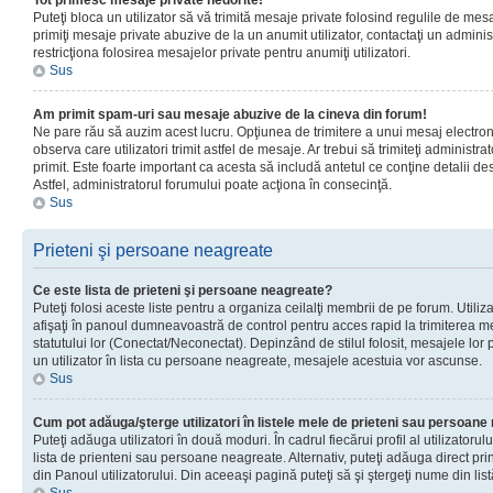
Tot primesc mesaje private nedorite!
Puteţi bloca un utilizator să vă trimită mesaje private folosind regulile de mes
primiţi mesaje private abuzive de la un anumit utilizator, contactaţi un adminis
restricţiona folosirea mesajelor private pentru anumiţi utilizatori.
Sus
Am primit spam-uri sau mesaje abuzive de la cineva din forum!
Ne pare rău să auzim acest lucru. Opţiunea de trimitere a unui mesaj electro
observa care utilizatori trimit astfel de mesaje. Ar trebui să trimiteţi administ
primit. Este foarte important ca acesta să includă antetul ce conţine detalii des
Astfel, administratorul forumului poate acţiona în consecinţă.
Sus
Prieteni şi persoane neagreate
Ce este lista de prieteni şi persoane neagreate?
Puteţi folosi aceste liste pentru a organiza ceilalţi membrii de pe forum. Utilizat
afişaţi în panoul dumneavoastră de control pentru acces rapid la trimiterea me
statutului lor (Conectat/Neconectat). Depinzând de stilul folosit, mesajele lor
un utilizator în lista cu persoane neagreate, mesajele acestuia vor ascunse.
Sus
Cum pot adăuga/şterge utilizatori în listele mele de prieteni sau persoan
Puteţi adăuga utilizatori în două moduri. În cadrul fiecărui profil al utilizatorul
lista de prienteni sau persoane neagreate. Alternativ, puteţi adăuga direct pri
din Panoul utilizatorului. Din aceeaşi pagină puteţi să şi ştergeţi nume din list