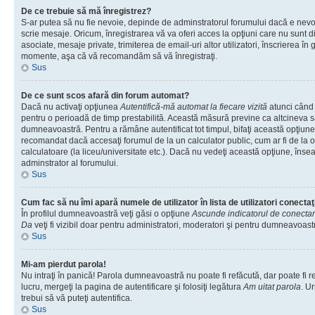
De ce trebuie să mă înregistrez?
S-ar putea să nu fie nevoie, depinde de adminstratorul forumului dacă e nevoi
scrie mesaje. Oricum, înregistrarea vă va oferi acces la opţiuni care nu sunt dis
asociate, mesaje private, trimiterea de email-uri altor utilizatori, înscrierea î
momente, aşa că vă recomandăm să vă înregistraţi.
Sus
De ce sunt scos afară din forum automat?
Dacă nu activaţi opţiunea
Autentifică-mă automat la fiecare vizită
atunci când v
pentru o perioadă de timp prestabilită. Această măsură previne ca altcineva 
dumneavoastră. Pentru a rămâne autentificat tot timpul, bifaţi această opţiune 
recomandat dacă accesaţi forumul de la un calculator public, cum ar fi de la o 
calculatoare (la liceu/universitate etc.). Dacă nu vedeţi această opţiune, îns
adminstrator al forumului.
Sus
Cum fac să nu îmi apară numele de utilizator în lista de utilizatori conectaţ
În profilul dumneavoastră veţi găsi o opţiune
Ascunde indicatorul de conecta
Da
veţi fi vizibil doar pentru administratori, moderatori şi pentru dumneavoastr
Sus
Mi-am pierdut parola!
Nu intraţi în panică! Parola dumneavoastră nu poate fi refăcută, dar poate fi r
lucru, mergeţi la pagina de autentificare şi folosiţi legătura
Am uitat parola
. Ur
trebui să vă puteţi autentifica.
Sus