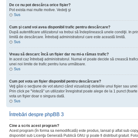
De ce nu pot descărca orice fişier?
Pot exista mai multe motive. Vedeţi şi
Sus
Cum şi cand voi avea disponibil trafic pentru descărcare?
După autentificare utilizatorul va trebui să îndeplinească unele condiţii. In prim
limită de descărcare. Întrebaţi administratorul care este această limită.
Sus
Vreau să descarc încă un fişier dar nu mi-a rămas trafic?
In acest caz întrebaţi administratorul. Numai el poate decide să crească trafic
unei noi limite de trafic pentru luna următoare.
Sus
Cum pot vota un fişier disponibil pentru descărcare?
Veţi găsi o secţiune de vot atunci când vizualizaţi detaliile unui fişier sau unei
Prin click pe "Voteză" un utilizator înregistrat poate alege de la 1 punct (foarte
vota un fişier doar o singura dată.
Sus
Întrebări despre phpBB 3
Cine a scris acest program?
Acest program (în forma sa nemodificată) este produs, lansat şi aflat sub copy
disponibil sub Licenţa Generală Publică GNU şi poate fi distribuit gratuit. Folos