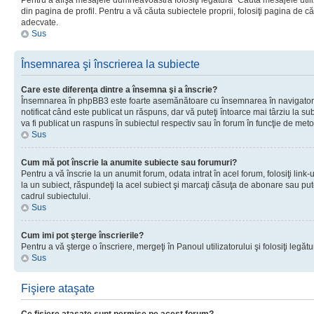
Pentru a afişa mesajele dumneavoastră folosiţi legătura “Căută mesajele utiliz
din pagina de profil. Pentru a vă căuta subiectele proprii, folosiţi pagina de c
adecvate.
Sus
Însemnarea şi înscrierea la subiecte
Care este diferenţa dintre a însemna şi a înscrie?
Însemnarea în phpBB3 este foarte asemănătoare cu însemnarea în navigator
notificat când este publicat un răspuns, dar vă puteţi întoarce mai târziu la subie
va fi publicat un raspuns în subiectul respectiv sau în forum în funcţie de meto
Sus
Cum mă pot înscrie la anumite subiecte sau forumuri?
Pentru a vă înscrie la un anumit forum, odata intrat în acel forum, folosiţi link
la un subiect, răspundeţi la acel subiect şi marcaţi căsuţa de abonare sau put
cadrul subiectului.
Sus
Cum imi pot şterge înscrierile?
Pentru a vă şterge o înscriere, mergeţi în Panoul utilizatorului şi folosiţi legătur
Sus
Fişiere ataşate