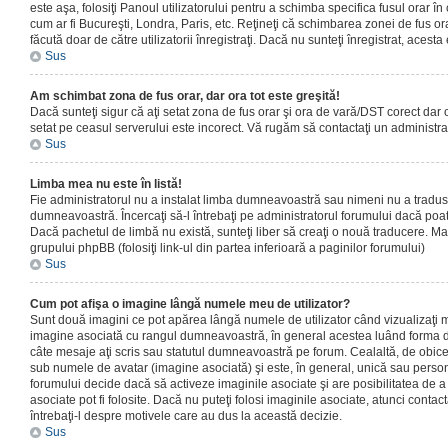
este aşa, folosiţi Panoul utilizatorului pentru a schimba specifica fusul orar în
cum ar fi Bucureşti, Londra, Paris, etc. Reţineţi că schimbarea zonei de fus orar
făcută doar de către utilizatorii înregistraţi. Dacă nu sunteţi înregistrat, aces
Sus
Am schimbat zona de fus orar, dar ora tot este greşită!
Dacă sunteţi sigur că aţi setat zona de fus orar şi ora de vară/DST corect dar o
setat pe ceasul serverului este incorect. Vă rugăm să contactaţi un administr
Sus
Limba mea nu este în listă!
Fie administratorul nu a instalat limba dumneavoastră sau nimeni nu a tradus
dumneavoastră. Încercaţi să-l întrebaţi pe administratorul forumului dacă poat
Dacă pachetul de limbă nu există, sunteţi liber să creaţi o nouă traducere. Mai 
grupului phpBB (folosiţi link-ul din partea inferioară a paginilor forumului)
Sus
Cum pot afişa o imagine lângă numele meu de utilizator?
Sunt două imagini ce pot apărea lângă numele de utilizator când vizualizaţi m
imagine asociată cu rangul dumneavoastră, în general acestea luând forma de
câte mesaje aţi scris sau statutul dumneavoastră pe forum. Cealaltă, de obic
sub numele de avatar (imagine asociată) şi este, în general, unică sau personal
forumului decide dacă să activeze imaginile asociate şi are posibilitatea de a
asociate pot fi folosite. Dacă nu puteţi folosi imaginile asociate, atunci contact
întrebaţi-l despre motivele care au dus la această decizie.
Sus