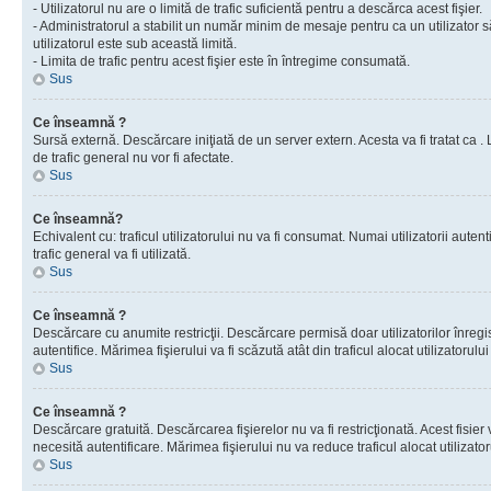
- Utilizatorul nu are o limită de trafic suficientă pentru a descărca acest fişier.
- Administratorul a stabilit un număr minim de mesaje pentru ca un utilizator s
utilizatorul este sub această limită.
- Limita de trafic pentru acest fişier este în întregime consumată.
Sus
Ce înseamnă ?
Sursă externă. Descărcare iniţiată de un server extern. Acesta va fi tratat ca . Lim
de trafic general nu vor fi afectate.
Sus
Ce înseamnă?
Echivalent cu: traficul utilizatorului nu va fi consumat. Numai utilizatorii autent
trafic general va fi utilizată.
Sus
Ce înseamnă ?
Descărcare cu anumite restricţii. Descărcare permisă doar utilizatorilor înregist
autentifice. Mărimea fişierului va fi scăzută atât din traficul alocat utilizatorului 
Sus
Ce înseamnă ?
Descărcare gratuită. Descărcarea fişierelor nu va fi restricţionată. Acest fisier 
necesită autentificare. Mărimea fişierului nu va reduce traficul alocat utilizato
Sus