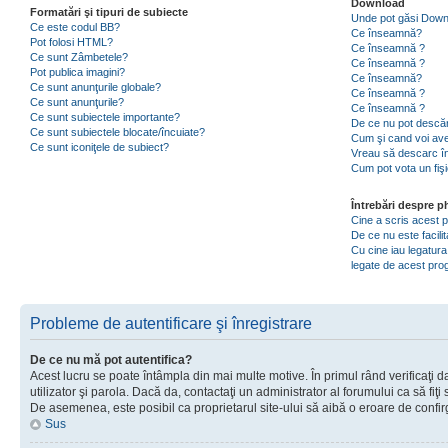
Download
Formatări şi tipuri de subiecte
Unde pot găsi Dow
Ce este codul BB?
Ce înseamnă?
Pot folosi HTML?
Ce înseamnă ?
Ce sunt Zâmbetele?
Ce înseamnă ?
Pot publica imagini?
Ce înseamnă?
Ce sunt anunţurile globale?
Ce înseamnă ?
Ce sunt anunţurile?
Ce înseamnă ?
Ce sunt subiectele importante?
De ce nu pot descăr
Ce sunt subiectele blocate/încuiate?
Cum şi cand voi ave
Ce sunt iconiţele de subiect?
Vreau să descarc în
Cum pot vota un fiş
Întrebări despre 
Cine a scris acest
De ce nu este facili
Cu cine iau legatura
legate de acest pr
Probleme de autentificare şi înregistrare
De ce nu mă pot autentifica?
Acest lucru se poate întâmpla din mai multe motive. În primul rând verificaţi d
utilizator şi parola. Dacă da, contactaţi un administrator al forumului ca să fiţi 
De asemenea, este posibil ca proprietarul site-ului să aibă o eroare de confir
Sus