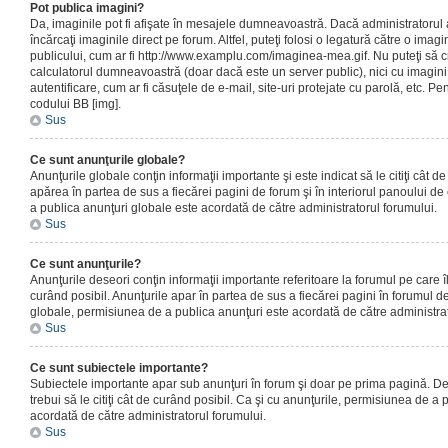
Pot publica imagini?
Da, imaginile pot fi afişate în mesajele dumneavoastră. Dacă administratorul a
încărcaţi imaginile direct pe forum. Altfel, puteţi folosi o legatură către o ima
publicului, cum ar fi http://www.examplu.com/imaginea-mea.gif. Nu puteţi să cr
calculatorul dumneavoastră (doar dacă este un server public), nici cu imagin
autentificare, cum ar fi căsuţele de e-mail, site-uri protejate cu parolă, etc. Pen
codului BB [img].
Sus
Ce sunt anunţurile globale?
Anunţurile globale conţin informaţii importante şi este indicat să le citiţi cât d
apărea în partea de sus a fiecărei pagini de forum şi în interiorul panoului de 
a publica anunţuri globale este acordată de către administratorul forumului.
Sus
Ce sunt anunţurile?
Anunţurile deseori conţin informaţii importante referitoare la forumul pe care îl 
curând posibil. Anunţurile apar în partea de sus a fiecărei pagini în forumul de
globale, permisiunea de a publica anunţuri este acordată de către administrat
Sus
Ce sunt subiectele importante?
Subiectele importante apar sub anunţuri în forum şi doar pe prima pagină. Des
trebui să le citiţi cât de curând posibil. Ca şi cu anunţurile, permisiunea de a
acordată de către administratorul forumului.
Sus