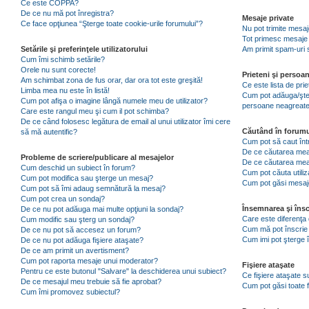
Ce este COPPA?
De ce nu mă pot înregistra?
Mesaje private
Ce face opţiunea “Şterge toate cookie-urile forumului”?
Nu pot trimite mesaj
Tot primesc mesaje 
Setările şi preferinţele utilizatorului
Am primit spam-uri 
Cum îmi schimb setările?
Orele nu sunt corecte!
Prieteni şi persoa
Am schimbat zona de fus orar, dar ora tot este greşită!
Ce este lista de pri
Limba mea nu este în listă!
Cum pot adăuga/şterg
Cum pot afişa o imagine lângă numele meu de utilizator?
persoane neagreat
Care este rangul meu şi cum il pot schimba?
De ce când folosesc legătura de email al unui utilizator îmi cere
Căutând în forumu
să mă autentific?
Cum pot să caut înt
De ce căutarea mea 
Probleme de scriere/publicare al mesajelor
De ce căutarea mea
Cum deschid un subiect în forum?
Cum pot căuta utiliz
Cum pot modifica sau şterge un mesaj?
Cum pot găsi mesaje
Cum pot să îmi adaug semnătură la mesaj?
Cum pot crea un sondaj?
Însemnarea şi însc
De ce nu pot adăuga mai multe opţiuni la sondaj?
Care este diferenţa 
Cum modific sau şterg un sondaj?
Cum mă pot înscrie 
De ce nu pot să accesez un forum?
Cum imi pot şterge î
De ce nu pot adăuga fişiere ataşate?
De ce am primit un avertisment?
Cum pot raporta mesaje unui moderator?
Fişiere ataşate
Pentru ce este butonul "Salvare" la deschiderea unui subiect?
Ce fişiere ataşate 
De ce mesajul meu trebuie să fie aprobat?
Cum pot găsi toate f
Cum îmi promovez subiectul?