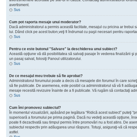
avertismentele acordate pe site-ul în cauză. Contactaţi administratorul forumulu
avertisment.
Sus
Cum pot raporta mesaje unui moderator?
Dacă administratorul a permis această faclitate, mesajul cu pricina ar trebui 
lui. Dând click pe acest buton,veţi fi îndrumat cu paşii necesari pentru raport
Sus
Pentru ce este butonul "Salvare" la deschiderea unui subiect?
Această opţiune vă dă posibilitatea să salvaţi pasaje în vederea finalizării şi pu
un pasaj salvat, folosiţi Panoul utilizatorului.
Sus
De ce mesajul meu trebuie să fie aprobat?
Administratorul forumului poate a decis că mesajele din forumul în care scrieţi
să fie publicate. De asemenea, este posibil ca administratorul să vă fi adăugat 
mesaje recesită revizuire înainte de a fi publicate. Vă rugăm să contactaţi adm
Sus
Cum îmi promovez subiectul?
În momentul vizualizării, apăsând pe legătura “Ridică acest subiect” puteţi "p
superioară a forumului pe prima pagină. Dacă nu vedeţi această opţiune, î
poate fi dezactivată sau timpul permis între promovări nu a fost atins. De as
subiectul respectiv prin adăugarea unui răspuns. Totuşi, asiguraţi-vă că respe
astfel.