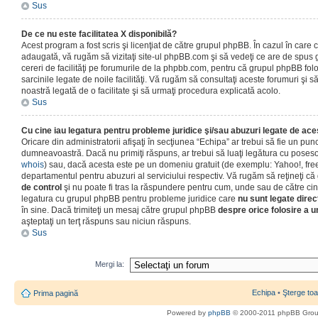
Sus
De ce nu este facilitatea X disponibilă?
Acest program a fost scris şi licenţiat de către grupul phpBB. În cazul în care co
adaugată, vă rugăm să vizitaţi site-ul phpBB.com şi să vedeţi ce are de spus
cereri de facilităţi pe forumurile de la phpbb.com, pentru că grupul phpBB fo
sarcinile legate de noile facilităţi. Vă rugăm să consultaţi aceste forumuri şi s
noastră legată de o facilitate şi să urmaţi procedura explicată acolo.
Sus
Cu cine iau legatura pentru probleme juridice şi/sau abuzuri legate de ac
Oricare din administratorii afişaţi în secţiunea “Echipa” ar trebui să fie un punc
dumneavoastră. Dacă nu primiţi răspuns, ar trebui să luaţi legătura cu poseso
whois
) sau, dacă acesta este pe un domeniu gratuit (de exemplu: Yahoo!, free
departamentul pentru abuzuri al serviciului respectiv. Vă rugăm să reţineţi 
de control
şi nu poate fi tras la răspundere pentru cum, unde sau de către cin
legatura cu grupul phpBB pentru probleme juridice care
nu sunt legate direc
în sine. Dacă trimiteţi un mesaj către grupul phpBB
despre orice folosire a un
aşteptaţi un terţ răspuns sau niciun răspuns.
Sus
Mergi la:
Echipa
•
Şterge toa
Prima pagină
Powered by
phpBB
© 2000-2011 phpBB Gro