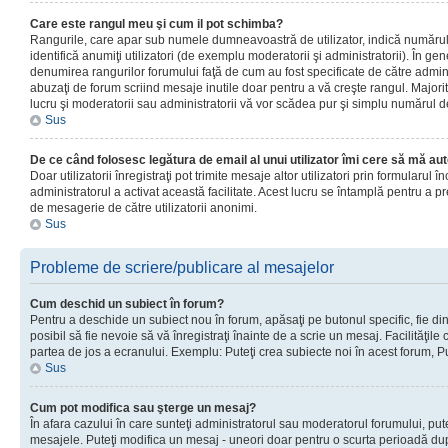
Care este rangul meu şi cum il pot schimba?
Rangurile, care apar sub numele dumneavoastră de utilizator, indică numărul 
identifică anumiţi utilizatori (de exemplu moderatorii şi administratorii). În ge
denumirea rangurilor forumului faţă de cum au fost specificate de către admin
abuzaţi de forum scriind mesaje inutile doar pentru a vă creşte rangul. Majorit
lucru şi moderatorii sau administratorii vă vor scădea pur şi simplu numărul 
Sus
De ce când folosesc legătura de email al unui utilizator îmi cere să mă aut
Doar utilizatorii înregistraţi pot trimite mesaje altor utilizatori prin formularul
administratorul a activat această facilitate. Acest lucru se întamplă pentru a p
de mesagerie de către utilizatorii anonimi.
Sus
Probleme de scriere/publicare al mesajelor
Cum deschid un subiect în forum?
Pentru a deschide un subiect nou în forum, apăsaţi pe butonul specific, fie din
posibil să fie nevoie să vă înregistraţi înainte de a scrie un mesaj. Facilităţile
partea de jos a ecranului. Exemplu: Puteţi crea subiecte noi în acest forum, Pu
Sus
Cum pot modifica sau şterge un mesaj?
În afara cazului în care sunteţi administratorul sau moderatorul forumului, put
mesajele. Puteţi modifica un mesaj - uneori doar pentru o scurta perioadă d