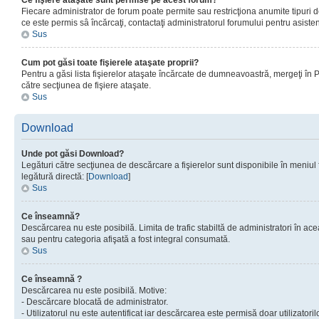
Ce fişiere ataşate sunt permise pe acest forum?
Fiecare administrator de forum poate permite sau restricţiona anumite tipuri de
ce este permis sâ încărcaţi, contactaţi administratorul forumului pentru asisten
Sus
Cum pot găsi toate fişierele ataşate proprii?
Pentru a găsi lista fişierelor ataşate încărcate de dumneavoastră, mergeţi în Pan
către secţiunea de fişiere ataşate.
Sus
Download
Unde pot găsi Download?
Legături către secţiunea de descărcare a fişierelor sunt disponibile în meniul
legătură directă: [
Download
]
Sus
Ce înseamnă?
Descărcarea nu este posibilă. Limita de trafic stabiltă de administratori în ac
sau pentru categoria afişată a fost integral consumată.
Sus
Ce înseamnă ?
Descărcarea nu este posibilă. Motive:
- Descărcare blocată de administrator.
- Utilizatorul nu este autentificat iar descărcarea este permisă doar utilizatorilo