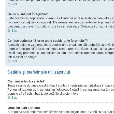
punct de contact pentru implicaţii legale de orice fel cu excepţia celor specific
Sus
De ce nu mă pot înregistra?
Este posibil ca proprietarul site-ului să fi interzis adresa IP de pe care intraţi 
pe care încercaţi să-l înregistraţi. De asemenea, înregistrarile noi ar putea fi d
ului pentru a preveni vizitatorii noi să se înregistreze. Contactaţi un administr
Sus
Ce face opţiunea “Şterge toate cookie-urile forumului”?
Această opţiune va şterge toate cookie-urile create de către phpBB care vă ţ
permite funcţionalităţi ca de exemplu citirea urmei dacă acest lucru a fost acti
Dacă aveţi probleme cu autentificarea sau dezautentificarea pe forum, şterger
într-o astfel de sitaţie
Sus
Setările şi preferinţele utilizatorului
Cum îmi schimb setările?
Toate setările dumneavoastră (dacă sunteţi înregistrat) sunt păstrate în baza de
Panoul utilizatorului; în general un link poate fi găsit în partea superioară a p
permite să vă schimbaţi toate setările şi preferinţele.
Sus
Orele nu sunt corecte!
S-ar putea ca dumneavoastră să vedeţi orele afişate dintr-o zonă cu fus orar di