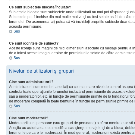
Ce sunt subiectele blocate/încuiate?
Subiectele blocate sunt subiectele unde utilizatorii nu mai pot răspunde şi or
Subiectele pot fi închise din mai multe motive şi au fost setate astfel de către
forumului. De asemenea, aţi putea să vă închideţi propriile subiecte doar dac
această permisiune.
Sus
Ce sunt iconiţele de subiect?
Aceste iconiţe sunt imagini de mici dimensiuni asociate cu mesaje pentru a ind
de a folosi aceste imagini depine de perminiunile setate de către administrato
Sus
Niveluri de utilizatori şi grupuri
Cine sunt administratorii?
Administratorii sunt membrii asociaţi cu cel mai mare nivel de control asupra în
controla toate operaţiunile forumului incluzând permisiunile de acces, excluder
sau a moderatorilor, etc. în funcţie de permisiunile primite de la fondatorul 
de moderare completă în toate formurile în funcţie de permisiunile primite de 
Sus
Cine sunt moderatorii?
Moderatorii sunt persoane (sau grupuri de persoane) a căror menire este să a
Aceştia au autoritatea de a modifica sau şterge mesajele şi de a bloca, debloc
forumurile pe care le moderează. În mod general, moderatorii există pentru a av