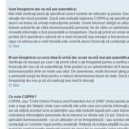
Sunt înregistrat dar nu mă pot autentifica!
Mai intâi verificaţi dacă aţi specificat corect numele de utilizator şi parola. Da
situaţie din două posibile. Dacă este activată opţiunea COPPA şi aţi specificat 
atunci va trebui să urmaţi instrucţiunile primite. Unele forumuri obligă ca utilizat
trebuie activat fie de către dumneavoastră personal, fie de către un administrat
Această informaţie a fost prezentată la înregistrare. Dacă aţi primit un email a
posibil să fi specificat o adresă de e-mail incorectă sau mesajul a fost prelucr
sigur că adresa de e-mail folosită este corectă atunci încercaţi să contactaţi u
Sus
M-am înregistrat cu ceva timp în urmă dar acum nu mă mai pot autentific
Verificaţi-vă mesajul pe care l-aţi primit când v-aţi înregistrat pentru a verifica
încercaţi din nou să vă autentificaţi. Este posibil ca un administrator să fi dezac
dumneavoastră dintr-un motiv sau altul. De asemenea, multe forumuri şterg peri
o perioadă lungă de timp pentru a reduce dimensiunea bazei de date. Dacă s-a
înregistraţi din nou şi să vă implicaţi mai mult în discuţii.
Sus
Ce este COPPA?
COPPA, sau "Child Online Privacy and Protection Act of 1998" (Actul penrtu pro
este o lege din Statele Unite care solicită site-urile care pot colecta informaţi
ani să obţină acordul scris al părinţilor sau altă metodă legală prin care tutore
colectarea informaţiilor personale de la minorul cu vârsta sub 13 ani. Dacă nu
aplicabil dumneavoastră - ca un utilizator ce se înregistrează - sau acestui site
contactaţi un consilier legal pentru asistenţă. Reţineţi că echipa phpBB nu poat