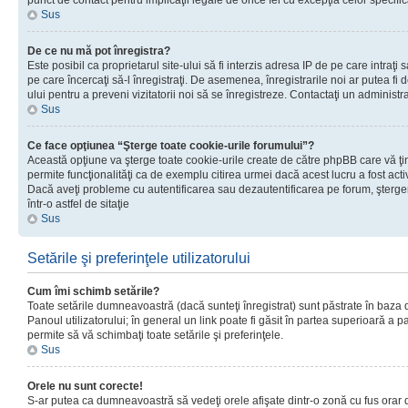
punct de contact pentru implicaţii legale de orice fel cu excepţia celor specific
Sus
De ce nu mă pot înregistra?
Este posibil ca proprietarul site-ului să fi interzis adresa IP de pe care intraţi 
pe care încercaţi să-l înregistraţi. De asemenea, înregistrarile noi ar putea fi d
ului pentru a preveni vizitatorii noi să se înregistreze. Contactaţi un administr
Sus
Ce face opţiunea “Şterge toate cookie-urile forumului”?
Această opţiune va şterge toate cookie-urile create de către phpBB care vă ţ
permite funcţionalităţi ca de exemplu citirea urmei dacă acest lucru a fost acti
Dacă aveţi probleme cu autentificarea sau dezautentificarea pe forum, şterger
într-o astfel de sitaţie
Sus
Setările şi preferinţele utilizatorului
Cum îmi schimb setările?
Toate setările dumneavoastră (dacă sunteţi înregistrat) sunt păstrate în baza de
Panoul utilizatorului; în general un link poate fi găsit în partea superioară a p
permite să vă schimbaţi toate setările şi preferinţele.
Sus
Orele nu sunt corecte!
S-ar putea ca dumneavoastră să vedeţi orele afişate dintr-o zonă cu fus orar di