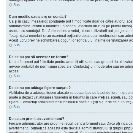
adăugaţi opţiuni suplimentare sondajului decât limita permisă, atunci contacta
Sus
Cum modific sau şterg un sondaj?
Ca şi în cazul mesajelor, sondajele pot fi modificate doar de către autorul ac
administrator. Pentru a modifica un sondaj, efectuaţi un click pe primul mesaj
asociat cu sondajul. Dacă nimeni nu a votat, atunci utilizatorii pot şterge sau 
Totuşi, dacă membrii şi-au exprimat opţiunile deja, doar moderatorii sau admini
Acest lucru previne schimbarea opţiunilor sondajului înainte de finalizarea ac
Sus
De ce nu pot să accesez un forum?
Unele forumuri pot fi limitate pentru anumiţi utilizatori sau grupuri de utilizatori
nevoie probabil de permisiuni speciale. Contactaţi un moderator sau pe admin
acces.
Sus
De ce nu pot adăuga fişiere ataşate?
Abilitatea de a adăuga fişiere ataşate se poate face pe bază de forum, grup, sa
poate a dezactivat ataşarea fişierelor în forumul în care vreţi să scrieţi, sau 
fişiere. Contactaţi administratorul forumului dacă nu ştiţi sigur de ce nu puteţi
Sus
De ce am primit un avertisment?
Fiecare administrator are propriile reguli pentru forumul său. Dacă aţi încălca
avertisment. Reţineţi că aceasta este decizia administratorului şi grupul php