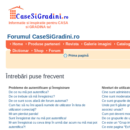
Informatie si inspiratie pentru CASA
si GRADINA ta!
Forumul CaseSiGradini.ro
Home
Produse parteneri
Revista
Galerie imagini
Catalog
Dictionar
Shop
Forum
Prima pagină
Întrebări puse frecvent
Probleme de autentificare şi înregistrare
Niveluri de utilizat
De ce nu mă pot autentifica?
Cine sunt administra
De ce trebuie să mă înregistrez?
Cine sunt moderator
De ce sunt scos afară din forum automat?
Ce sunt grupurile de 
Cum fac să nu îmi apară numele de utilizator în lista de
Unde pot fi găsite gr
utilizatori conectaţi?
asociez unuia?
Mi-am pierdut parola!
Cum pot deveni moder
Sunt înregistrat dar nu mă pot autentifica!
De ce grupurile de uti
M-am înregistrat cu ceva timp în urmă dar acum nu mă mai pot
Ce este un “Grup imp
autentifica?!
Ce este pagina "Ec