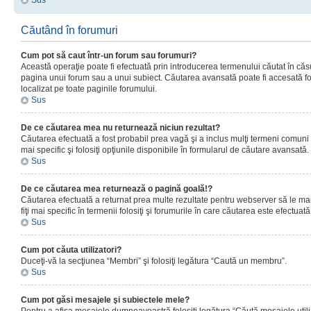
Sus
Căutând în forumuri
Cum pot să caut într-un forum sau forumuri?
Această operaţie poate fi efectuată prin introducerea termenului căutat în că
pagina unui forum sau a unui subiect. Căutarea avansată poate fi accesată fo
localizat pe toate paginile forumului.
Sus
De ce căutarea mea nu returnează niciun rezultat?
Căutarea efectuată a fost probabil prea vagă şi a inclus mulţi termeni comuni
mai specific şi folosiţi opţiunile disponibile în formularul de căutare avansată.
Sus
De ce căutarea mea returnează o pagină goală!?
Căutarea efectuată a returnat prea multe rezultate pentru webserver să le man
fiţi mai specific în termenii folosiţi şi forumurile în care căutarea este efectuată
Sus
Cum pot căuta utilizatori?
Duceţi-vă la secţiunea “Membri” şi folosiţi legătura “Caută un membru”.
Sus
Cum pot găsi mesajele şi subiectele mele?