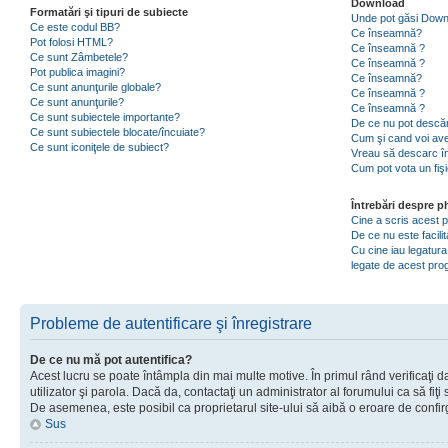
Download
Formatări şi tipuri de subiecte
Unde pot găsi Dow
Ce este codul BB?
Ce înseamnă?
Pot folosi HTML?
Ce înseamnă ?
Ce sunt Zâmbetele?
Ce înseamnă ?
Pot publica imagini?
Ce înseamnă?
Ce sunt anunţurile globale?
Ce înseamnă ?
Ce sunt anunţurile?
Ce înseamnă ?
Ce sunt subiectele importante?
De ce nu pot descăr
Ce sunt subiectele blocate/încuiate?
Cum şi cand voi ave
Ce sunt iconiţele de subiect?
Vreau să descarc în
Cum pot vota un fiş
Întrebări despre 
Cine a scris acest
De ce nu este facili
Cu cine iau legatura
legate de acest pr
Probleme de autentificare şi înregistrare
De ce nu mă pot autentifica?
Acest lucru se poate întâmpla din mai multe motive. În primul rând verificaţi d
utilizator şi parola. Dacă da, contactaţi un administrator al forumului ca să fiţi 
De asemenea, este posibil ca proprietarul site-ului să aibă o eroare de confir
Sus