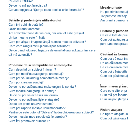
Ce este COPPA?
De ce nu mă pot înregistra?
Mesaje private
Ce face opţiunea “Şterge toate cookie-urile forumului”?
Nu pot trimite mesaj
Tot primesc mesaje 
Setările şi preferinţele utilizatorului
Am primit spam-uri 
Cum îmi schimb setările?
Orele nu sunt corecte!
Prieteni şi persoa
Am schimbat zona de fus orar, dar ora tot este greşită!
Ce este lista de pri
Limba mea nu este în listă!
Cum pot adăuga/şterg
Cum pot afişa o imagine lângă numele meu de utilizator?
persoane neagreat
Care este rangul meu şi cum il pot schimba?
De ce când folosesc legătura de email al unui utilizator îmi cere
Căutând în forumu
să mă autentific?
Cum pot să caut înt
De ce căutarea mea 
Probleme de scriere/publicare al mesajelor
De ce căutarea mea
Cum deschid un subiect în forum?
Cum pot căuta utiliz
Cum pot modifica sau şterge un mesaj?
Cum pot găsi mesaje
Cum pot să îmi adaug semnătură la mesaj?
Cum pot crea un sondaj?
Însemnarea şi însc
De ce nu pot adăuga mai multe opţiuni la sondaj?
Care este diferenţa 
Cum modific sau şterg un sondaj?
Cum mă pot înscrie 
De ce nu pot să accesez un forum?
Cum imi pot şterge î
De ce nu pot adăuga fişiere ataşate?
De ce am primit un avertisment?
Cum pot raporta mesaje unui moderator?
Fişiere ataşate
Pentru ce este butonul "Salvare" la deschiderea unui subiect?
Ce fişiere ataşate 
De ce mesajul meu trebuie să fie aprobat?
Cum pot găsi toate f
Cum îmi promovez subiectul?