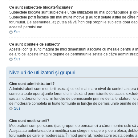
Ce sunt subiectele blocate/încuiate?
Subiectele blocate sunt subiectele unde utilizatorii nu mai pot răspunde şi or
Subiectele pot fi închise din mai multe motive şi au fost setate astfel de către
forumului. De asemenea, aţi putea să vă închideţi propriile subiecte doar dac
această permisiune.
Sus
Ce sunt iconiţele de subiect?
Aceste iconiţe sunt imagini de mici dimensiuni asociate cu mesaje pentru a ind
de a folosi aceste imagini depine de perminiunile setate de către administrato
Sus
Niveluri de utilizatori şi grupuri
Cine sunt administratorii?
Administratorii sunt membrii asociaţi cu cel mai mare nivel de control asupra în
controla toate operaţiunile forumului incluzând permisiunile de acces, excluder
sau a moderatorilor, etc. în funcţie de permisiunile primite de la fondatorul 
de moderare completă în toate formurile în funcţie de permisiunile primite de 
Sus
Cine sunt moderatorii?
Moderatorii sunt persoane (sau grupuri de persoane) a căror menire este să a
Aceştia au autoritatea de a modifica sau şterge mesajele şi de a bloca, debloc
forumurile pe care le moderează. În mod general, moderatorii există pentru a av