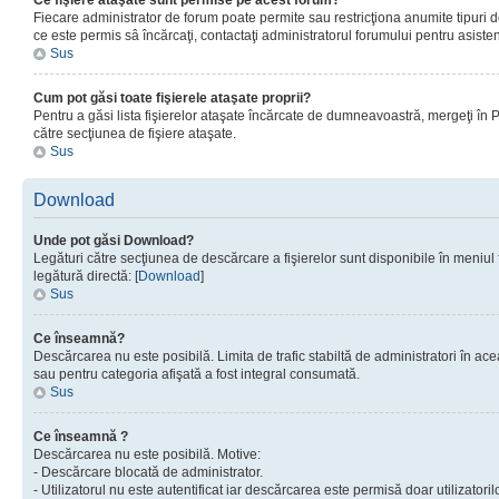
Ce fişiere ataşate sunt permise pe acest forum?
Fiecare administrator de forum poate permite sau restricţiona anumite tipuri de
ce este permis sâ încărcaţi, contactaţi administratorul forumului pentru asisten
Sus
Cum pot găsi toate fişierele ataşate proprii?
Pentru a găsi lista fişierelor ataşate încărcate de dumneavoastră, mergeţi în Pan
către secţiunea de fişiere ataşate.
Sus
Download
Unde pot găsi Download?
Legături către secţiunea de descărcare a fişierelor sunt disponibile în meniul
legătură directă: [
Download
]
Sus
Ce înseamnă?
Descărcarea nu este posibilă. Limita de trafic stabiltă de administratori în ac
sau pentru categoria afişată a fost integral consumată.
Sus
Ce înseamnă ?
Descărcarea nu este posibilă. Motive:
- Descărcare blocată de administrator.
- Utilizatorul nu este autentificat iar descărcarea este permisă doar utilizatorilo