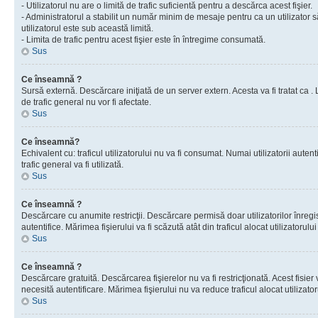
- Utilizatorul nu are o limită de trafic suficientă pentru a descărca acest fişier.
- Administratorul a stabilit un număr minim de mesaje pentru ca un utilizator s
utilizatorul este sub această limită.
- Limita de trafic pentru acest fişier este în întregime consumată.
Sus
Ce înseamnă ?
Sursă externă. Descărcare iniţiată de un server extern. Acesta va fi tratat ca . Lim
de trafic general nu vor fi afectate.
Sus
Ce înseamnă?
Echivalent cu: traficul utilizatorului nu va fi consumat. Numai utilizatorii autent
trafic general va fi utilizată.
Sus
Ce înseamnă ?
Descărcare cu anumite restricţii. Descărcare permisă doar utilizatorilor înregist
autentifice. Mărimea fişierului va fi scăzută atât din traficul alocat utilizatorului 
Sus
Ce înseamnă ?
Descărcare gratuită. Descărcarea fişierelor nu va fi restricţionată. Acest fisier 
necesită autentificare. Mărimea fişierului nu va reduce traficul alocat utilizato
Sus