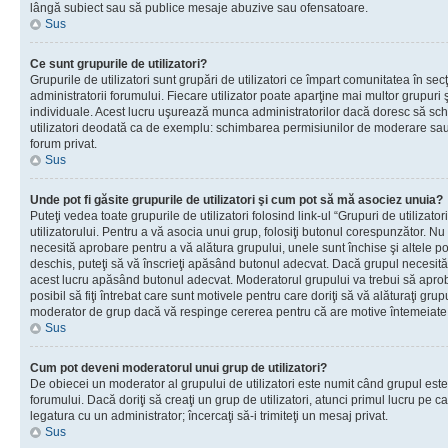
lângă subiect sau să publice mesaje abuzive sau ofensatoare.
Sus
Ce sunt grupurile de utilizatori?
Grupurile de utilizatori sunt grupări de utilizatori ce împart comunitatea în secţ
administratorii forumului. Fiecare utilizator poate aparţine mai multor grupuri 
individuale. Acest lucru uşurează munca administratorilor dacă doresc să sch
utilizatori deodată ca de exemplu: schimbarea permisiunilor de moderare sau 
forum privat.
Sus
Unde pot fi găsite grupurile de utilizatori şi cum pot să mă asociez unuia?
Puteţi vedea toate grupurile de utilizatori folosind link-ul “Grupuri de utilizato
utilizatorului. Pentru a vă asocia unui grup, folosiţi butonul corespunzător. N
necesită aprobare pentru a vă alătura grupului, unele sunt închise şi altele p
deschis, puteţi să vă înscrieţi apăsând butonul adecvat. Dacă grupul necesită
acest lucru apăsând butonul adecvat. Moderatorul grupului va trebui să apr
posibil să fiţi întrebat care sunt motivele pentru care doriţi să vă alăturaţi gru
moderator de grup dacă vă respinge cererea pentru că are motive întemeiate
Sus
Cum pot deveni moderatorul unui grup de utilizatori?
De obiecei un moderator al grupului de utilizatori este numit când grupul este
forumului. Dacă doriţi să creaţi un grup de utilizatori, atunci primul lucru pe car
legatura cu un administrator; încercaţi să-i trimiteţi un mesaj privat.
Sus