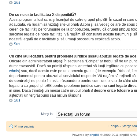
Sus
De ce nu este facilitatea X disponibilă?
Acest program a fost scris şi licenţiat de către grupul phpBB. În cazul în care co
adaugată, vă rugăm să vizitaţi site-ul phpBB.com şi să vedeţi ce are de spus
cereri de facilităţi pe forumurile de la phpbb.com, pentru că grupul phpBB fo
sarcinile legate de noile facilităţi. Vă rugăm să consultaţi aceste forumuri şi s
noastră legată de o facilitate şi să urmaţi procedura explicată acolo.
Sus
Cu cine iau legatura pentru probleme juridice şi/sau abuzuri legate de ac
Oricare din administratorii afişaţi în secţiunea “Echipa” ar trebui să fie un punc
dumneavoastră. Dacă nu primiţi răspuns, ar trebui să luaţi legătura cu poseso
whois
) sau, dacă acesta este pe un domeniu gratuit (de exemplu: Yahoo!, free
departamentul pentru abuzuri al serviciului respectiv. Vă rugăm să reţineţi 
de control
şi nu poate fi tras la răspundere pentru cum, unde sau de către cin
legatura cu grupul phpBB pentru probleme juridice care
nu sunt legate direc
în sine. Dacă trimiteţi un mesaj către grupul phpBB
despre orice folosire a un
aşteptaţi un terţ răspuns sau niciun răspuns.
Sus
Mergi la:
Echipa
•
Şterge toa
Prima pagină
Powered by
phpBB
© 2000-2011 phpBB Gro