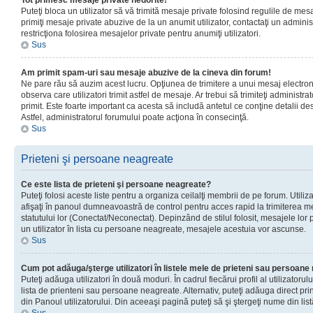
Tot primesc mesaje private nedorite!
Puteţi bloca un utilizator să vă trimită mesaje private folosind regulile de mes
primiţi mesaje private abuzive de la un anumit utilizator, contactaţi un adminis
restricţiona folosirea mesajelor private pentru anumiţi utilizatori.
Sus
Am primit spam-uri sau mesaje abuzive de la cineva din forum!
Ne pare rău să auzim acest lucru. Opţiunea de trimitere a unui mesaj electro
observa care utilizatori trimit astfel de mesaje. Ar trebui să trimiteţi administ
primit. Este foarte important ca acesta să includă antetul ce conţine detalii des
Astfel, administratorul forumului poate acţiona în consecinţă.
Sus
Prieteni şi persoane neagreate
Ce este lista de prieteni şi persoane neagreate?
Puteţi folosi aceste liste pentru a organiza ceilalţi membrii de pe forum. Utilizat
afişaţi în panoul dumneavoastră de control pentru acces rapid la trimiterea me
statutului lor (Conectat/Neconectat). Depinzând de stilul folosit, mesajele lor
un utilizator în lista cu persoane neagreate, mesajele acestuia vor ascunse.
Sus
Cum pot adăuga/şterge utilizatori în listele mele de prieteni sau persoan
Puteţi adăuga utilizatori în două moduri. În cadrul fiecărui profil al utilizatorul
lista de prienteni sau persoane neagreate. Alternativ, puteţi adăuga direct pri
din Panoul utilizatorului. Din aceeaşi pagină puteţi să şi ştergeţi nume din list