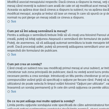
Modifică
asociat mesajulului respectiv. Dacă cineva a răspuns la mesaj, veţi 
mesaj când reveniţi la subiect care arată de cate ori aţi modificat acel mesaj 
Aceasta va apărea doar dacă cineva a răspuns la subiect; nu va apărea dacă
modificat mesajul, aceştia ar trebui să lase un mesaj în care să spună ce şi de 
normali nu pot şterge un mesaj odată ce cineva a răspuns.
Sus
Cum pot să îmi adaug semnătură la mesaj?
Pentru a adăuga o semnătură trebuie întâi să vă creaţi una folosind Panoul ut
creată, puteţi să bifaţi opţiunea
Ataşează o semnătură
din formularul de publ
Puteţi, de asemenea, să vă adăugaţi automat semnătura la toate mesajele b
profil. Dacă procedaţi astfel, puteţi să preveniţi adăugarea semnăturii unor a
respectivă din formularul de publicare.
Sus
Cum pot crea un sondaj?
Când creaţi un subiect nou sau modificaţi primul mesaj al unui subiect, ar tre
chestionar
sub zona principală de publicare; dacă nu vedeţi acest lucru probab
necesare pentru a crea sondaje. Introduceţi un titlu pentru chestionar şi cel p
corespunzător având grijă să specificaţi o opţiune pe fiecare rând. Puteţi să s
utilizatorul de poate selecta în timpul votării folosind “Opţiuni per utilizator”, v
înseamnă un sondaj permanent) şi în cele din urmă opţiunea ce pemite utilizat
Sus
De ce nu pot adăuga mai multe opţiuni la sondaj?
Limita pentru opţiunile sondajului este specificată de către administratorul fo