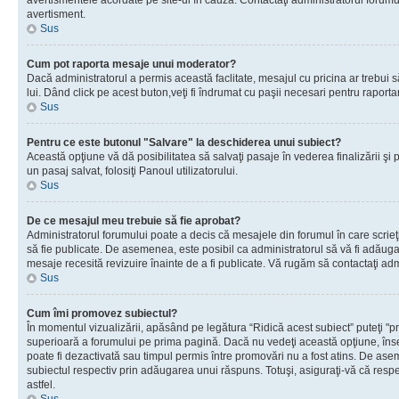
avertismentele acordate pe site-ul în cauză. Contactaţi administratorul forumulu
avertisment.
Sus
Cum pot raporta mesaje unui moderator?
Dacă administratorul a permis această faclitate, mesajul cu pricina ar trebui 
lui. Dând click pe acest buton,veţi fi îndrumat cu paşii necesari pentru raport
Sus
Pentru ce este butonul "Salvare" la deschiderea unui subiect?
Această opţiune vă dă posibilitatea să salvaţi pasaje în vederea finalizării şi pu
un pasaj salvat, folosiţi Panoul utilizatorului.
Sus
De ce mesajul meu trebuie să fie aprobat?
Administratorul forumului poate a decis că mesajele din forumul în care scrieţi
să fie publicate. De asemenea, este posibil ca administratorul să vă fi adăugat 
mesaje recesită revizuire înainte de a fi publicate. Vă rugăm să contactaţi adm
Sus
Cum îmi promovez subiectul?
În momentul vizualizării, apăsând pe legătura “Ridică acest subiect” puteţi "p
superioară a forumului pe prima pagină. Dacă nu vedeţi această opţiune, î
poate fi dezactivată sau timpul permis între promovări nu a fost atins. De as
subiectul respectiv prin adăugarea unui răspuns. Totuşi, asiguraţi-vă că respe
astfel.