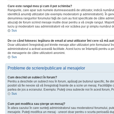
Care este rangul meu şi cum il pot schimba?
Rangurile, care apar sub numele dumneavoastră de utilizator, indică numărul 
identifică anumiţi utilizatori (de exemplu moderatorii şi administratorii). În ge
denumirea rangurilor forumului faţă de cum au fost specificate de către admin
abuzaţi de forum scriind mesaje inutile doar pentru a vă creşte rangul. Majorit
lucru şi moderatorii sau administratorii vă vor scădea pur şi simplu numărul 
Sus
De ce când folosesc legătura de email al unui utilizator îmi cere să mă aut
Doar utilizatorii înregistraţi pot trimite mesaje altor utilizatori prin formularul
administratorul a activat această facilitate. Acest lucru se întamplă pentru a p
de mesagerie de către utilizatorii anonimi.
Sus
Probleme de scriere/publicare al mesajelor
Cum deschid un subiect în forum?
Pentru a deschide un subiect nou în forum, apăsaţi pe butonul specific, fie din
posibil să fie nevoie să vă înregistraţi înainte de a scrie un mesaj. Facilităţile
partea de jos a ecranului. Exemplu: Puteţi crea subiecte noi în acest forum, Pu
Sus
Cum pot modifica sau şterge un mesaj?
În afara cazului în care sunteţi administratorul sau moderatorul forumului, put
mesajele. Puteţi modifica un mesaj - uneori doar pentru o scurta perioadă d