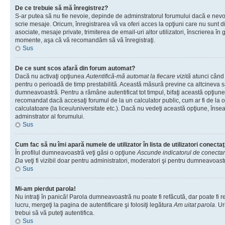
De ce trebuie să mă înregistrez?
S-ar putea să nu fie nevoie, depinde de adminstratorul forumului dacă e nevoi
scrie mesaje. Oricum, înregistrarea vă va oferi acces la opţiuni care nu sunt dis
asociate, mesaje private, trimiterea de email-uri altor utilizatori, înscrierea î
momente, aşa că vă recomandăm să vă înregistraţi.
Sus
De ce sunt scos afară din forum automat?
Dacă nu activaţi opţiunea
Autentifică-mă automat la fiecare vizită
atunci când v
pentru o perioadă de timp prestabilită. Această măsură previne ca altcineva 
dumneavoastră. Pentru a rămâne autentificat tot timpul, bifaţi această opţiune 
recomandat dacă accesaţi forumul de la un calculator public, cum ar fi de la o 
calculatoare (la liceu/universitate etc.). Dacă nu vedeţi această opţiune, îns
adminstrator al forumului.
Sus
Cum fac să nu îmi apară numele de utilizator în lista de utilizatori conectaţ
În profilul dumneavoastră veţi găsi o opţiune
Ascunde indicatorul de conecta
Da
veţi fi vizibil doar pentru administratori, moderatori şi pentru dumneavoastr
Sus
Mi-am pierdut parola!
Nu intraţi în panică! Parola dumneavoastră nu poate fi refăcută, dar poate fi r
lucru, mergeţi la pagina de autentificare şi folosiţi legătura
Am uitat parola
. Ur
trebui să vă puteţi autentifica.
Sus