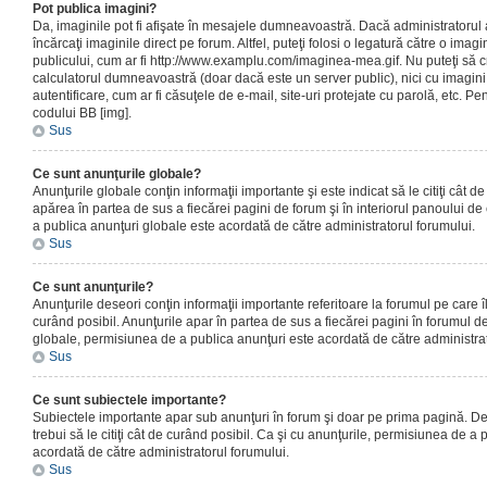
Pot publica imagini?
Da, imaginile pot fi afişate în mesajele dumneavoastră. Dacă administratorul a
încărcaţi imaginile direct pe forum. Altfel, puteţi folosi o legatură către o ima
publicului, cum ar fi http://www.examplu.com/imaginea-mea.gif. Nu puteţi să cr
calculatorul dumneavoastră (doar dacă este un server public), nici cu imagin
autentificare, cum ar fi căsuţele de e-mail, site-uri protejate cu parolă, etc. Pen
codului BB [img].
Sus
Ce sunt anunţurile globale?
Anunţurile globale conţin informaţii importante şi este indicat să le citiţi cât d
apărea în partea de sus a fiecărei pagini de forum şi în interiorul panoului de 
a publica anunţuri globale este acordată de către administratorul forumului.
Sus
Ce sunt anunţurile?
Anunţurile deseori conţin informaţii importante referitoare la forumul pe care îl 
curând posibil. Anunţurile apar în partea de sus a fiecărei pagini în forumul de
globale, permisiunea de a publica anunţuri este acordată de către administrat
Sus
Ce sunt subiectele importante?
Subiectele importante apar sub anunţuri în forum şi doar pe prima pagină. Des
trebui să le citiţi cât de curând posibil. Ca şi cu anunţurile, permisiunea de a
acordată de către administratorul forumului.
Sus