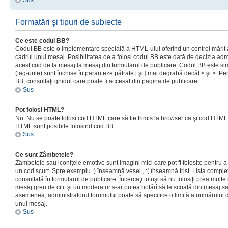
Sus
Formatări şi tipuri de subiecte
Ce este codul BB?
Codul BB este o implementare specială a HTML-ului oferind un control mărit a
cadrul unui mesaj. Posibilitatea de a folosi codul BB este dată de decizia admi
acest cod de la mesaj la mesaj din formularul de publicare. Codul BB este sim
(tag-urile) sunt închise în paranteze pătrate [ şi ] mai degrabă decât < şi >. P
BB, consultaţi ghidul care poate fi accesat din pagina de publicare.
Sus
Pot folosi HTML?
Nu. Nu se poate folosi cod HTML care să fie trimis la browser ca şi cod HTML. 
HTML sunt posibile folosind cod BB.
Sus
Ce sunt Zâmbetele?
Zâmbetele sau iconiţele emotive sunt imagini mici care pot fi folosite pentru
un cod scurt. Spre exemplu :) înseamnă vesel , :( înseamnă trist. Lista complet
consultată în formularul de publicare. Încercaţi totuşi să nu folosiţi prea mult
mesaj greu de citit şi un moderator s-ar putea hotărî să le scoată din mesaj s
asemenea, administratorul forumului poate să specifice o limită a numărului d
unui mesaj.
Sus