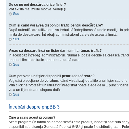
De ce nu pot descărca orice fişier?
Pot exista mai multe motive. Vedeţi şi
Sus
Cum şi cand voi avea disponibil trafic pentru descărcare?
După autentificare utilizatorul va trebui să îndeplinească unele condiţii. In prim
limită de descărcare. Întrebaţi administratorul care este această limită.
Sus
Vreau să descarc încă un fişier dar nu mi-a rămas trafic?
In acest caz întrebaţi administratorul. Numai el poate decide să crească trafic
unei noi limite de trafic pentru luna următoare.
Sus
Cum pot vota un fişier disponibil pentru descărcare?
Veţi găsi o secţiune de vot atunci când vizualizaţi detaliile unui fişier sau unei
Prin click pe "Voteză" un utilizator înregistrat poate alege de la 1 punct (foarte
vota un fişier doar o singura dată.
Sus
Întrebări despre phpBB 3
Cine a scris acest program?
Acest program (în forma sa nemodificată) este produs, lansat şi aflat sub copy
disponibil sub Licenţa Generală Publică GNU şi poate fi distribuit gratuit. Folos