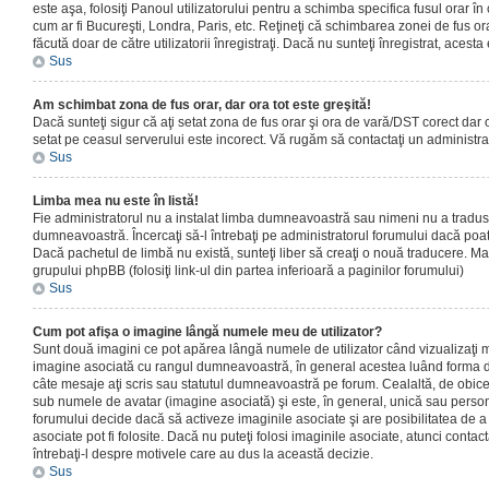
este aşa, folosiţi Panoul utilizatorului pentru a schimba specifica fusul orar în
cum ar fi Bucureşti, Londra, Paris, etc. Reţineţi că schimbarea zonei de fus orar
făcută doar de către utilizatorii înregistraţi. Dacă nu sunteţi înregistrat, aces
Sus
Am schimbat zona de fus orar, dar ora tot este greşită!
Dacă sunteţi sigur că aţi setat zona de fus orar şi ora de vară/DST corect dar o
setat pe ceasul serverului este incorect. Vă rugăm să contactaţi un administr
Sus
Limba mea nu este în listă!
Fie administratorul nu a instalat limba dumneavoastră sau nimeni nu a tradus
dumneavoastră. Încercaţi să-l întrebaţi pe administratorul forumului dacă poat
Dacă pachetul de limbă nu există, sunteţi liber să creaţi o nouă traducere. Mai 
grupului phpBB (folosiţi link-ul din partea inferioară a paginilor forumului)
Sus
Cum pot afişa o imagine lângă numele meu de utilizator?
Sunt două imagini ce pot apărea lângă numele de utilizator când vizualizaţi m
imagine asociată cu rangul dumneavoastră, în general acestea luând forma de
câte mesaje aţi scris sau statutul dumneavoastră pe forum. Cealaltă, de obic
sub numele de avatar (imagine asociată) şi este, în general, unică sau personal
forumului decide dacă să activeze imaginile asociate şi are posibilitatea de a
asociate pot fi folosite. Dacă nu puteţi folosi imaginile asociate, atunci contact
întrebaţi-l despre motivele care au dus la această decizie.
Sus