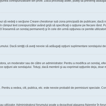
nea corespunzătoare din profil. Dacă procedaţi astfel, puteţi să preveniţi adăuga
bui să vedeţi o secţiune
Creare chestionar
sub zona principală de publicare; dacă nu
 în câmpul text corespunzător având grijă să specificaţi o opţiune pe fiecare rând. Pu
lui (0 înseamnă un sondaj permanent) şi în cele din urmă opţiunea ce pemite utilizatori
rumului. Dacă simţiţi că aveţi nevoie să adăugaţi opţiuni suplimentare sondajului dec
estora, un moderator sau de către un administrator. Pentru a modifica un sondaj, efe
ice opţiuni ale sondajului. Totuşi, dacă membrii şi-au exprimat opţiunile deja, doar m
tori. Pentru a vedea, citi, publica, etc. este nevoie probabil de permisiuni speciale.
 utilizator. Administratorul forumului poate a dezactivat ataşarea fişierelor în forum