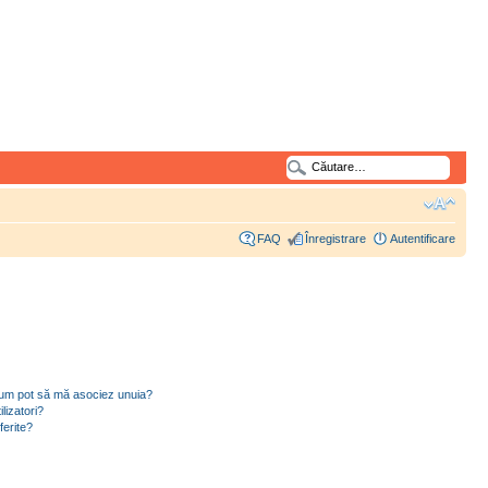
FAQ
Înregistrare
Autentificare
i cum pot să mă asociez unuia?
lizatori?
ferite?