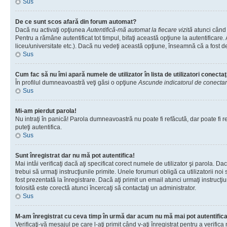
Sus
De ce sunt scos afară din forum automat?
Dacă nu activaţi opţiunea
Autentifică-mă automat la fiecare vizită
atunci când 
Pentru a rămâne autentificat tot timpul, bifaţi această opţiune la autentificare
liceu/universitate etc.). Dacă nu vedeţi această opţiune, înseamnă că a fost d
Sus
Cum fac să nu îmi apară numele de utilizator în lista de utilizatori conectaţ
În profilul dumneavoastră veţi găsi o opţiune
Ascunde indicatorul de conecta
Sus
Mi-am pierdut parola!
Nu intraţi în panică! Parola dumneavoastră nu poate fi refăcută, dar poate fi re
puteţi autentifica.
Sus
Sunt înregistrat dar nu mă pot autentifica!
Mai intâi verificaţi dacă aţi specificat corect numele de utilizator şi parola. D
trebui să urmaţi instrucţiunile primite. Unele forumuri obligă ca utilizatorii noi
fost prezentată la înregistrare. Dacă aţi primit un email atunci urmaţi instrucţ
folosită este corectă atunci încercaţi să contactaţi un administrator.
Sus
M-am înregistrat cu ceva timp în urmă dar acum nu mă mai pot autentific
Verificaţi-vă mesajul pe care l-aţi primit când v-aţi înregistrat pentru a verific