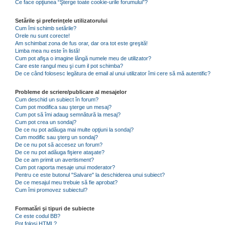
Ce face opţiunea “Şterge toate cookie-urile forumului”?
Setările şi preferinţele utilizatorului
Cum îmi schimb setările?
Orele nu sunt corecte!
Am schimbat zona de fus orar, dar ora tot este greşită!
Limba mea nu este în listă!
Cum pot afişa o imagine lângă numele meu de utilizator?
Care este rangul meu şi cum il pot schimba?
De ce când folosesc legătura de email al unui utilizator îmi cere să mă autentific?
Probleme de scriere/publicare al mesajelor
Cum deschid un subiect în forum?
Cum pot modifica sau şterge un mesaj?
Cum pot să îmi adaug semnătură la mesaj?
Cum pot crea un sondaj?
De ce nu pot adăuga mai multe opţiuni la sondaj?
Cum modific sau şterg un sondaj?
De ce nu pot să accesez un forum?
De ce nu pot adăuga fişiere ataşate?
De ce am primit un avertisment?
Cum pot raporta mesaje unui moderator?
Pentru ce este butonul "Salvare" la deschiderea unui subiect?
De ce mesajul meu trebuie să fie aprobat?
Cum îmi promovez subiectul?
Formatări şi tipuri de subiecte
Ce este codul BB?
Pot folosi HTML?