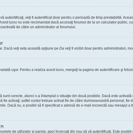
vă autentificaţi, veţi fi autentificat doar pentru o perioadă de timp prestabilită. A
. Acest lucru nu este recomandat dacă accesaţi forumul de la un calculator public, cum 
ezactivată de către un adminstrator al forumului.
i?
re
. Dacă veţi seta această opţiune pe
Da
veţi fi vizibil doar pentru administratori, 
setată uşor. Pentru a realiza acest lucru, mergeţi la pagina de autentificare şi folosi
acă sunt corecte, atunci s-a întamplat o situaţie din două posibile. Dacă este activată
 să fie activaţi; astfel contul trebuie activat fie de către dumneavoastră personal, fie
iunile. Dacă nu, e posibil să fi specificat o adresă de e-mail incorectă sau mesajul a
a?!
a numele de utilizator şi parola; apoi încercaţi din nou să vă autentificaţi. Este posib