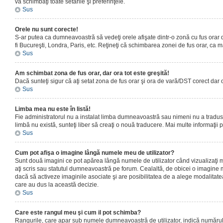
vă schimbaţi toate setările şi preferinţele.
Sus
Orele nu sunt corecte!
S-ar putea ca dumneavoastră să vedeţi orele afişate dintr-o zonă cu fus orar dif
fi Bucureşti, Londra, Paris, etc. Reţineţi că schimbarea zonei de fus orar, ca maj
Sus
Am schimbat zona de fus orar, dar ora tot este greşită!
Dacă sunteţi sigur că aţi setat zona de fus orar şi ora de vară/DST corect dar 
Sus
Limba mea nu este în listă!
Fie administratorul nu a instalat limba dumneavoastră sau nimeni nu a tradus 
limbă nu există, sunteţi liber să creaţi o nouă traducere. Mai multe informaţii po
Sus
Cum pot afişa o imagine lângă numele meu de utilizator?
Sunt două imagini ce pot apărea lângă numele de utilizator când vizualizaţi 
aţi scris sau statutul dumneavoastră pe forum. Cealaltă, de obicei o imagine 
dacă să activeze imaginile asociate şi are posibilitatea de a alege modalitatea 
care au dus la această decizie.
Sus
Care este rangul meu şi cum il pot schimba?
Rangurile, care apar sub numele dumneavoastră de utilizator, indică numărul de