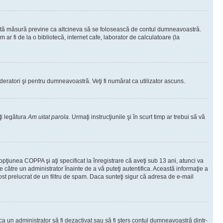
ceastă măsură previne ca altcineva să se folosească de contul dumneavoastră.
ar fi de la o bibliotecă, internet cafe, laborator de calculatoare (la
moderatori şi pentru dumneavoastră. Veţi fi numărat ca utilizator ascuns.
ţi legătura
Am uitat parola
. Urmaţi instrucţiunile şi în scurt timp ar trebui să vă
 opţiunea COPPA şi aţi specificat la înregistrare că aveţi sub 13 ani, atunci va
 de către un administrator înainte de a vă puteţi autentifica. Această informaţie a
 fost prelucrat de un filtru de spam. Daca sunteţi sigur că adresa de e-mail
il ca un administrator să fi dezactivat sau să fi şters contul dumneavoastră dintr-