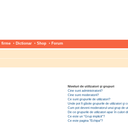
 firme
Dictionar
Shop
Forum
Niveluri de utilizatori şi grupuri
Cine sunt administratorii?
Cine sunt moderatorii?
Ce sunt grupurile de utilizatori?
Unde pot fi găsite grupurile de utilizatori ş
Cum pot deveni moderatorul unui grup de uti
De ce grupurile de utilizatori apar în culori di
Ce este un “Grup implicit”?
Ce este pagina "Echipa"?