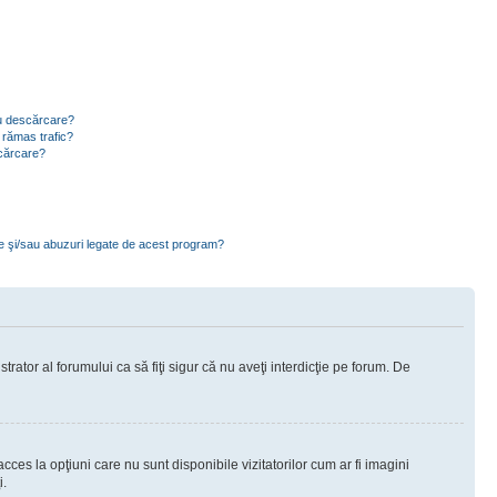
ru descărcare?
 rămas trafic?
scărcare?
ce şi/sau abuzuri legate de acest program?
rator al forumului ca să fiţi sigur că nu aveţi interdicţie pe forum. De
ces la opţiuni care nu sunt disponibile vizitatorilor cum ar fi imagini
i.