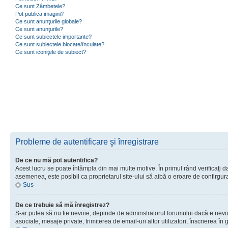
Ce sunt Zâmbetele?
Pot publica imagini?
Ce sunt anunţurile globale?
Ce sunt anunţurile?
Ce sunt subiectele importante?
Ce sunt subiectele blocate/încuiate?
Ce sunt iconiţele de subiect?
Probleme de autentificare şi înregistrare
De ce nu mă pot autentifica?
Acest lucru se poate întâmpla din mai multe motive. În primul rând verificaţi dac
asemenea, este posibil ca proprietarul site-ului să aibă o eroare de confirgur
Sus
De ce trebuie să mă înregistrez?
S-ar putea să nu fie nevoie, depinde de adminstratorul forumului dacă e nevoie 
asociate, mesaje private, trimiterea de email-uri altor utilizatori, înscrierea