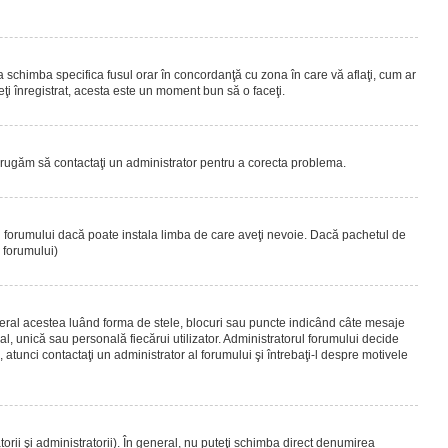
 a schimba specifica fusul orar în concordanţă cu zona în care vă aflaţi, cum ar
teţi înregistrat, acesta este un moment bun să o faceţi.
Vă rugăm să contactaţi un administrator pentru a corecta problema.
ul forumului dacă poate instala limba de care aveţi nevoie. Dacă pachetul de
r forumului)
eral acestea luând forma de stele, blocuri sau puncte indicând câte mesaje
, unică sau personală fiecărui utilizator. Administratorul forumului decide
 atunci contactaţi un administrator al forumului şi întrebaţi-l despre motivele
rii şi administratorii). În general, nu puteţi schimba direct denumirea