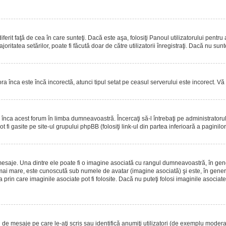
erit faţă de cea în care sunteţi. Dacă este aşa, folosiţi Panoul utilizatorului pentru
oritatea setărilor, poate fi făcută doar de către utilizatorii înregistraţi. Dacă nu sun
ora înca este încă incorectă, atunci tipul setat pe ceasul serverului este incorect. 
înca acest forum în limba dumneavoastră. Încercaţi să-l întrebaţi pe administrator
t fi gasite pe site-ul grupului phpBB (folosiţi link-ul din partea inferioară a paginilo
mesaje. Una dintre ele poate fi o imagine asociată cu rangul dumneavoastră, în gen
mai mare, este cunoscută sub numele de avatar (imagine asociată) şi este, în general
prin care imaginile asociate pot fi folosite. Dacă nu puteţi folosi imaginile asociate,
 mesaje pe care le-aţi scris sau identifică anumiţi utilizatori (de exemplu moderato