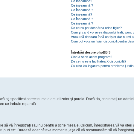
Ce înseamnă?
Ce înseamnă ?
Ce înseamnă ?
Ce înseamnă?
Ce înseamnă ?
Ce înseamnă ?
De ce nu pot descărca orice fişier?
Cum şi cand voi avea disponibil trafic pent
Vreau să descarc încă un fişier dar nu mi-a
Cum pot vota un fişier disponibil pentru de
Întrebări despre phpBB 3
Cine a scris acest program?
De ce nu este facilitatea X disponibilă?
Cu cine iau legatura pentru probleme juridi
ă aţi specificat corect numele de utilizator şi parola. Dacă da, contactaţi un administ
are ce trebuie reparată.
să vă înregistraţi sau nu pentru a scrie mesaje. Oricum, înregistrarea vă va oferi ac
 în grupuri etc. Durează doar câteva momente, aşa că vă recomandăm să vă înregistraţ