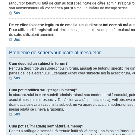
rangurilor forumului faţă de cum au fost specificate de către administratorul f
sau administratorii vă vor scădea pur şi simplu numărul de mesaje scrise.
Sus
De ce când folosesc legătura de email al unui utilizator îmi cere să mă aut
Doar utilizatorii înregistraţi pot trimite mesaje altor utilizatori prin formular
de către utilizatorii anonimi.
Sus
Probleme de scriere/publicare al mesajelor
Cum deschid un subiect în forum?
Pentru a deschide un subiect nou în forum, apăsaţi pe butonul specific, fie din f
partea de jos a ecranului. Exemplu: Puteţi crea subiecte noi în acest forum, Pu
Sus
Cum pot modifica sau şterge un mesaj?
În afara cazului în care sunteţi administratorul sau moderatorul forumului, p
asociat mesajulului respectiv. Dacă cineva a răspuns la mesaj, veţi observa o 
doar dacă cineva a răspuns la subiect; nu va apărea dacă un moderator sau admi
mesaj odată ce cineva a răspuns.
Sus
Cum pot să îmi adaug semnătură la mesaj?
Pentru a adăuga o semnătură trebuie întâi să vă creaţi una folosind Panoul uti