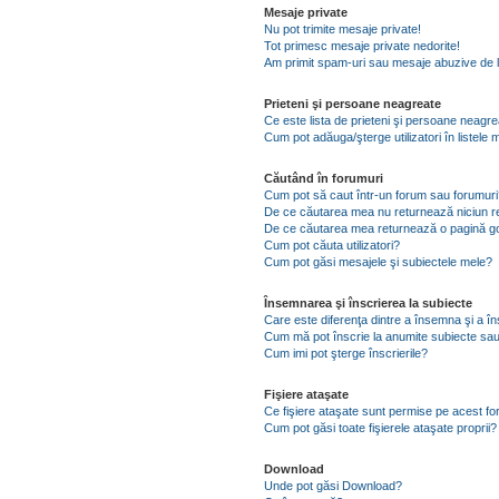
Mesaje private
Nu pot trimite mesaje private!
Tot primesc mesaje private nedorite!
Am primit spam-uri sau mesaje abuzive de l
Prieteni şi persoane neagreate
Ce este lista de prieteni şi persoane neagr
Cum pot adăuga/şterge utilizatori în listel
Căutând în forumuri
Cum pot să caut într-un forum sau forumuri
De ce căutarea mea nu returnează niciun re
De ce căutarea mea returnează o pagină g
Cum pot căuta utilizatori?
Cum pot găsi mesajele şi subiectele mele?
Însemnarea şi înscrierea la subiecte
Care este diferenţa dintre a însemna şi a în
Cum mă pot înscrie la anumite subiecte sau
Cum imi pot şterge înscrierile?
Fişiere ataşate
Ce fişiere ataşate sunt permise pe acest f
Cum pot găsi toate fişierele ataşate proprii?
Download
Unde pot găsi Download?