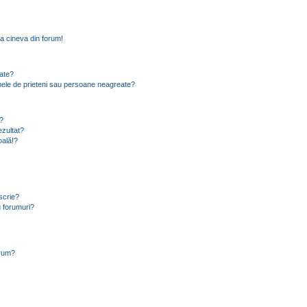
a cineva din forum!
eate?
e mele de prieteni sau persoane neagreate?
?
zultat?
oală!?
scrie?
 forumuri?
orum?