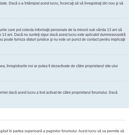
e. Dacă s-a întâmplat acest lucru, încercaţi să vă înregistraţi din nou şi să
urile care pot colecta informaţii personale de la minorii sub vârsta 13 ani să
sub 13 ani. Dacă nu sunteţi sigur dacă acest lucru este aplicabil dumneavoastră
nu poate furniza sfaturi juridice şi nu este un punct de contact pentru implicaţii
ea, înregistrarile noi ar putea fi dezactivate de către proprietarul site-ului
rmei dacă acest lucru a fost activat de către proprietarul forumului. Dacă
i găsit în partea superioară a paginilor forumului. Acest lucru vă va permite să