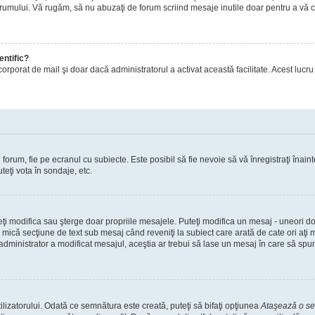
orumului. Vă rugăm, să nu abuzaţi de forum scriind mesaje inutile doar pentru a vă cr
entific?
ul încorporat de mail şi doar dacă administratorul a activat această facilitate. Acest 
orum, fie pe ecranul cu subiecte. Este posibil să fie nevoie să vă înregistraţi înainte
teţi vota în sondaje, etc.
uteţi modifica sau şterge doar propriile mesajele. Puteţi modifica un mesaj - uneori
mică secţiune de text sub mesaj când reveniţi la subiect care arată de cate ori aţi
nistrator a modificat mesajul, aceştia ar trebui să lase un mesaj în care să spună c
lizatorului. Odată ce semnătura este creată, puteţi să bifaţi opţiunea
Ataşează o s