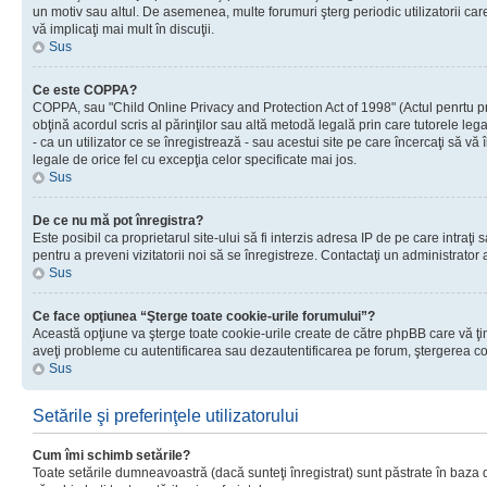
un motiv sau altul. De asemenea, multe forumuri şterg periodic utilizatorii ca
vă implicaţi mai mult în discuţii.
Sus
Ce este COPPA?
COPPA, sau "Child Online Privacy and Protection Act of 1998" (Actul penrtu prot
obţină acordul scris al părinţilor sau altă metodă legală prin care tutorele le
- ca un utilizator ce se înregistrează - sau acestui site pe care încercaţi să vă
legale de orice fel cu excepţia celor specificate mai jos.
Sus
De ce nu mă pot înregistra?
Este posibil ca proprietarul site-ului să fi interzis adresa IP de pe care intraţi
pentru a preveni vizitatorii noi să se înregistreze. Contactaţi un administrator 
Sus
Ce face opţiunea “Şterge toate cookie-urile forumului”?
Această opţiune va şterge toate cookie-urile create de către phpBB care vă ţin
aveţi probleme cu autentificarea sau dezautentificarea pe forum, ştergerea cook
Sus
Setările şi preferinţele utilizatorului
Cum îmi schimb setările?
Toate setările dumneavoastră (dacă sunteţi înregistrat) sunt păstrate în baza de