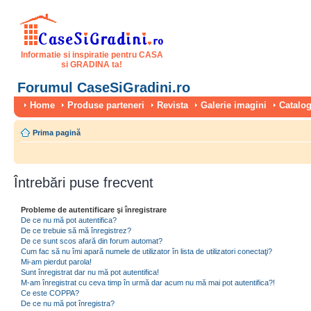
Informatie si inspiratie pentru CASA
si GRADINA ta!
Forumul CaseSiGradini.ro
Home
Produse parteneri
Revista
Galerie imagini
Catalog
Prima pagină
Întrebări puse frecvent
Probleme de autentificare şi înregistrare
De ce nu mă pot autentifica?
De ce trebuie să mă înregistrez?
De ce sunt scos afară din forum automat?
Cum fac să nu îmi apară numele de utilizator în lista de utilizatori conectaţi?
Mi-am pierdut parola!
Sunt înregistrat dar nu mă pot autentifica!
M-am înregistrat cu ceva timp în urmă dar acum nu mă mai pot autentifica?!
Ce este COPPA?
De ce nu mă pot înregistra?