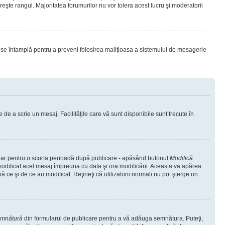
eşte rangul. Majoritatea forumurilor nu vor tolera acest lucru şi moderatorii
lucru se întamplă pentru a preveni folosirea maliţioasa a sistemului de mesagerie
 de a scrie un mesaj. Facilităţile care vă sunt disponibile sunt trecute în
 doar pentru o scurta perioadă după publicare - apăsând butonul
Modifică
 modificat acel mesaj împreuna cu data şi ora modificării. Aceasta va apărea
e şi de ce au modificat. Reţineţi că utilizatorii normali nu pot şterge un
emnătură
din formularul de publicare pentru a vă adăuga semnătura. Puteţi,