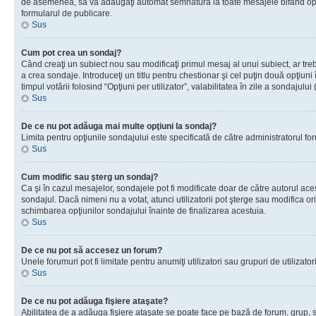
de asemenea, să vă adăugaţi automat semnătura la toate mesajele bifând opţiu
formularul de publicare.
Sus
Cum pot crea un sondaj?
Când creaţi un subiect nou sau modificaţi primul mesaj al unui subiect, ar tre
a crea sondaje. Introduceţi un titlu pentru chestionar şi cel puţin două opţiuni
timpul votării folosind “Opţiuni per utilizator”, valabilitatea în zile a sondaju
Sus
De ce nu pot adăuga mai multe opţiuni la sondaj?
Limita pentru opţiunile sondajului este specificată de către administratorul fo
Sus
Cum modific sau şterg un sondaj?
Ca şi în cazul mesajelor, sondajele pot fi modificate doar de către autorul ac
sondajul. Dacă nimeni nu a votat, atunci utilizatorii pot şterge sau modifica or
schimbarea opţiunilor sondajului înainte de finalizarea acestuia.
Sus
De ce nu pot să accesez un forum?
Unele forumuri pot fi limitate pentru anumiţi utilizatori sau grupuri de utiliza
Sus
De ce nu pot adăuga fişiere ataşate?
Abilitatea de a adăuga fişiere ataşate se poate face pe bază de forum, grup, sau