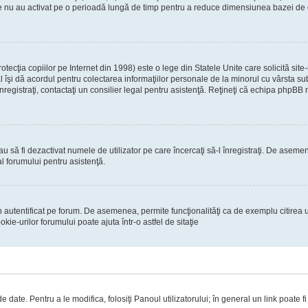
re nu au activat pe o perioadă lungă de timp pentru a reduce dimensiunea bazei de dat
ecţia copiilor pe Internet din 1998) este o lege din Statele Unite care solicită site-
gal îşi dă acordul pentru colectarea informaţiilor personale de la minorul cu vârsta 
 înregistraţi, contactaţi un consilier legal pentru asistenţă. Reţineţi că echipa phpBB 
 sau să fi dezactivat numele de utilizator pe care încercaţi să-l înregistraţi. De asemen
al forumului pentru asistenţă.
 autentificat pe forum. De asemenea, permite funcţionalităţi ca de exemplu citirea u
ie-urilor forumului poate ajuta într-o astfel de sitaţie
 date. Pentru a le modifica, folosiţi Panoul utilizatorului; în general un link poate f