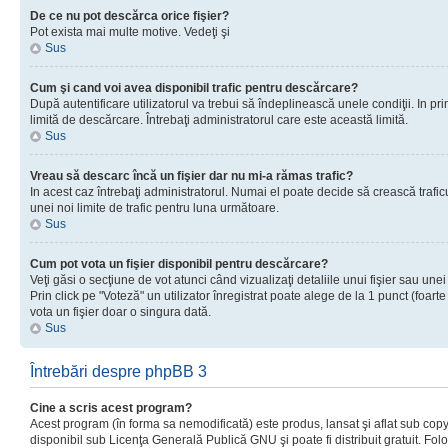
De ce nu pot descărca orice fişier?
Pot exista mai multe motive. Vedeţi şi
Sus
Cum şi cand voi avea disponibil trafic pentru descărcare?
După autentificare utilizatorul va trebui să îndeplinească unele condiţii. In prim
limită de descărcare. Întrebaţi administratorul care este această limită.
Sus
Vreau să descarc încă un fişier dar nu mi-a rămas trafic?
In acest caz întrebaţi administratorul. Numai el poate decide să crească trafic
unei noi limite de trafic pentru luna următoare.
Sus
Cum pot vota un fişier disponibil pentru descărcare?
Veţi găsi o secţiune de vot atunci când vizualizaţi detaliile unui fişier sau unei
Prin click pe "Voteză" un utilizator înregistrat poate alege de la 1 punct (foarte
vota un fişier doar o singura dată.
Sus
Întrebări despre phpBB 3
Cine a scris acest program?
Acest program (în forma sa nemodificată) este produs, lansat şi aflat sub copy
disponibil sub Licenţa Generală Publică GNU şi poate fi distribuit gratuit. Folos