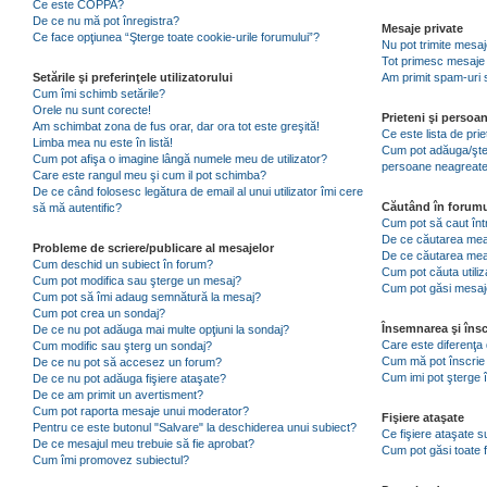
Ce este COPPA?
De ce nu mă pot înregistra?
Mesaje private
Ce face opţiunea “Şterge toate cookie-urile forumului”?
Nu pot trimite mesaj
Tot primesc mesaje 
Setările şi preferinţele utilizatorului
Am primit spam-uri 
Cum îmi schimb setările?
Orele nu sunt corecte!
Prieteni şi persoa
Am schimbat zona de fus orar, dar ora tot este greşită!
Ce este lista de pri
Limba mea nu este în listă!
Cum pot adăuga/şterg
Cum pot afişa o imagine lângă numele meu de utilizator?
persoane neagreat
Care este rangul meu şi cum il pot schimba?
De ce când folosesc legătura de email al unui utilizator îmi cere
Căutând în forumu
să mă autentific?
Cum pot să caut înt
De ce căutarea mea 
Probleme de scriere/publicare al mesajelor
De ce căutarea mea
Cum deschid un subiect în forum?
Cum pot căuta utiliz
Cum pot modifica sau şterge un mesaj?
Cum pot găsi mesaje
Cum pot să îmi adaug semnătură la mesaj?
Cum pot crea un sondaj?
Însemnarea şi însc
De ce nu pot adăuga mai multe opţiuni la sondaj?
Care este diferenţa 
Cum modific sau şterg un sondaj?
Cum mă pot înscrie 
De ce nu pot să accesez un forum?
Cum imi pot şterge î
De ce nu pot adăuga fişiere ataşate?
De ce am primit un avertisment?
Cum pot raporta mesaje unui moderator?
Fişiere ataşate
Pentru ce este butonul "Salvare" la deschiderea unui subiect?
Ce fişiere ataşate 
De ce mesajul meu trebuie să fie aprobat?
Cum pot găsi toate f
Cum îmi promovez subiectul?