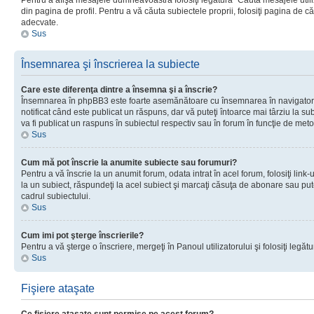
Pentru a afişa mesajele dumneavoastră folosiţi legătura “Căută mesajele utiliz
din pagina de profil. Pentru a vă căuta subiectele proprii, folosiţi pagina de c
adecvate.
Sus
Însemnarea şi înscrierea la subiecte
Care este diferenţa dintre a însemna şi a înscrie?
Însemnarea în phpBB3 este foarte asemănătoare cu însemnarea în navigator
notificat când este publicat un răspuns, dar vă puteţi întoarce mai târziu la subie
va fi publicat un raspuns în subiectul respectiv sau în forum în funcţie de meto
Sus
Cum mă pot înscrie la anumite subiecte sau forumuri?
Pentru a vă înscrie la un anumit forum, odata intrat în acel forum, folosiţi link
la un subiect, răspundeţi la acel subiect şi marcaţi căsuţa de abonare sau put
cadrul subiectului.
Sus
Cum imi pot şterge înscrierile?
Pentru a vă şterge o înscriere, mergeţi în Panoul utilizatorului şi folosiţi legătur
Sus
Fişiere ataşate