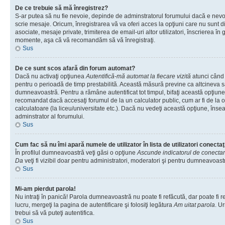
De ce trebuie să mă înregistrez?
S-ar putea să nu fie nevoie, depinde de adminstratorul forumului dacă e nevoi
scrie mesaje. Oricum, înregistrarea vă va oferi acces la opţiuni care nu sunt dis
asociate, mesaje private, trimiterea de email-uri altor utilizatori, înscrierea î
momente, aşa că vă recomandăm să vă înregistraţi.
Sus
De ce sunt scos afară din forum automat?
Dacă nu activaţi opţiunea
Autentifică-mă automat la fiecare vizită
atunci când v
pentru o perioadă de timp prestabilită. Această măsură previne ca altcineva 
dumneavoastră. Pentru a rămâne autentificat tot timpul, bifaţi această opţiune 
recomandat dacă accesaţi forumul de la un calculator public, cum ar fi de la o 
calculatoare (la liceu/universitate etc.). Dacă nu vedeţi această opţiune, îns
adminstrator al forumului.
Sus
Cum fac să nu îmi apară numele de utilizator în lista de utilizatori conectaţ
În profilul dumneavoastră veţi găsi o opţiune
Ascunde indicatorul de conecta
Da
veţi fi vizibil doar pentru administratori, moderatori şi pentru dumneavoastr
Sus
Mi-am pierdut parola!
Nu intraţi în panică! Parola dumneavoastră nu poate fi refăcută, dar poate fi r
lucru, mergeţi la pagina de autentificare şi folosiţi legătura
Am uitat parola
. Ur
trebui să vă puteţi autentifica.
Sus