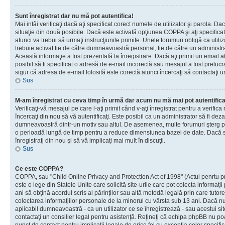
Sunt înregistrat dar nu mă pot autentifica!
Mai intâi verificaţi dacă aţi specificat corect numele de utilizator şi parola. Da
situaţie din două posibile. Dacă este activată opţiunea COPPA şi aţi specificat 
atunci va trebui să urmaţi instrucţiunile primite. Unele forumuri obligă ca utilizat
trebuie activat fie de către dumneavoastră personal, fie de către un administrat
Această informaţie a fost prezentată la înregistrare. Dacă aţi primit un email a
posibil să fi specificat o adresă de e-mail incorectă sau mesajul a fost prelucr
sigur că adresa de e-mail folosită este corectă atunci încercaţi să contactaţi u
Sus
M-am înregistrat cu ceva timp în urmă dar acum nu mă mai pot autentific
Verificaţi-vă mesajul pe care l-aţi primit când v-aţi înregistrat pentru a verifica
încercaţi din nou să vă autentificaţi. Este posibil ca un administrator să fi dezac
dumneavoastră dintr-un motiv sau altul. De asemenea, multe forumuri şterg peri
o perioadă lungă de timp pentru a reduce dimensiunea bazei de date. Dacă s-a
înregistraţi din nou şi să vă implicaţi mai mult în discuţii.
Sus
Ce este COPPA?
COPPA, sau "Child Online Privacy and Protection Act of 1998" (Actul penrtu pro
este o lege din Statele Unite care solicită site-urile care pot colecta informaţi
ani să obţină acordul scris al părinţilor sau altă metodă legală prin care tutore
colectarea informaţiilor personale de la minorul cu vârsta sub 13 ani. Dacă nu
aplicabil dumneavoastră - ca un utilizator ce se înregistrează - sau acestui site
contactaţi un consilier legal pentru asistenţă. Reţineţi că echipa phpBB nu poat