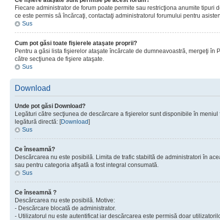
Ce fişiere ataşate sunt permise pe acest forum?
Fiecare administrator de forum poate permite sau restricţiona anumite tipuri de
ce este permis sâ încărcaţi, contactaţi administratorul forumului pentru asisten
Sus
Cum pot găsi toate fişierele ataşate proprii?
Pentru a găsi lista fişierelor ataşate încărcate de dumneavoastră, mergeţi în Pan
către secţiunea de fişiere ataşate.
Sus
Download
Unde pot găsi Download?
Legături către secţiunea de descărcare a fişierelor sunt disponibile în meniul
legătură directă: [
Download
]
Sus
Ce înseamnă?
Descărcarea nu este posibilă. Limita de trafic stabiltă de administratori în ac
sau pentru categoria afişată a fost integral consumată.
Sus
Ce înseamnă ?
Descărcarea nu este posibilă. Motive:
- Descărcare blocată de administrator.
- Utilizatorul nu este autentificat iar descărcarea este permisă doar utilizatorilo