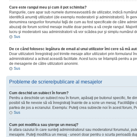
Care este rangul meu şi cum il pot schimba?
Rangurile, care apar sub numele dumneavoastră de utilizator, indică numărul 
identifică anumiţi utilizatori (de exemplu moderatorii şi administratorii). În ge
denumirea rangurilor forumului faţă de cum au fost specificate de către admin
abuzaţi de forum scriind mesaje inutile doar pentru a vă creşte rangul. Majorit
lucru şi moderatorii sau administratorii vă vor scădea pur şi simplu numărul 
Sus
De ce când folosesc legătura de email al unui utilizator îmi cere să mă aut
Doar utilizatorii înregistraţi pot trimite mesaje altor utilizatori prin formularul
administratorul a activat această facilitate. Acest lucru se întamplă pentru a p
de mesagerie de către utilizatorii anonimi.
Sus
Probleme de scriere/publicare al mesajelor
Cum deschid un subiect în forum?
Pentru a deschide un subiect nou în forum, apăsaţi pe butonul specific, fie din
posibil să fie nevoie să vă înregistraţi înainte de a scrie un mesaj. Facilităţile
partea de jos a ecranului. Exemplu: Puteţi crea subiecte noi în acest forum, Pu
Sus
Cum pot modifica sau şterge un mesaj?
În afara cazului în care sunteţi administratorul sau moderatorul forumului, put
mesajele. Puteţi modifica un mesaj - uneori doar pentru o scurta perioadă d