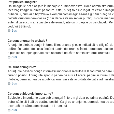
Pot publica imagini?
Da, imaginile pot fi afişate în mesajele dumneavoastră. Dacă administratorul a
încărcaţi imaginile direct pe forum. Altfel, puteţi folosi o legatură către o ima
publicului, cum ar fi http://www.examplu.com/imaginea-mea.gif. Nu puteţi să cr
calculatorul dumneavoastră (doar dacă este un server public), nici cu imagin
autentificare, cum ar fi căsuţele de e-mail, site-uri protejate cu parolă, etc. Pen
codului BB [img].
Sus
Ce sunt anunţurile globale?
Anunţurile globale conţin informaţii importante şi este indicat să le citiţi cât d
apărea în partea de sus a fiecărei pagini de forum şi în interiorul panoului de 
a publica anunţuri globale este acordată de către administratorul forumului.
Sus
Ce sunt anunţurile?
Anunţurile deseori conţin informaţii importante referitoare la forumul pe care îl 
curând posibil. Anunţurile apar în partea de sus a fiecărei pagini în forumul de
globale, permisiunea de a publica anunţuri este acordată de către administrat
Sus
Ce sunt subiectele importante?
Subiectele importante apar sub anunţuri în forum şi doar pe prima pagină. Des
trebui să le citiţi cât de curând posibil. Ca şi cu anunţurile, permisiunea de a
acordată de către administratorul forumului.
Sus