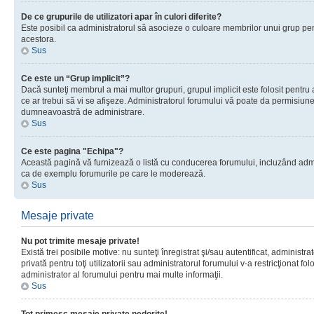
De ce grupurile de utilizatori apar în culori diferite?
Este posibil ca administratorul să asocieze o culoare membrilor unui grup pen
acestora.
Sus
Ce este un “Grup implicit”?
Dacă sunteţi membrul a mai multor grupuri, grupul implicit este folosit pentru
ce ar trebui să vi se afişeze. Administratorul forumului vă poate da permisiun
dumneavoastră de administrare.
Sus
Ce este pagina "Echipa"?
Această pagină vă furnizează o listă cu conducerea forumului, incluzând adminis
ca de exemplu forumurile pe care le moderează.
Sus
Mesaje private
Nu pot trimite mesaje private!
Există trei posibile motive: nu sunteţi înregistrat şi/sau autentificat, administ
privată pentru toţi utilizatorii sau administratorul forumului v-a restricţionat f
administrator al forumului pentru mai multe informaţii.
Sus