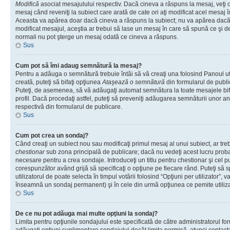
Modifică
asociat mesajulului respectiv. Dacă cineva a răspuns la mesaj, veţi 
mesaj când reveniţi la subiect care arată de cate ori aţi modificat acel mesaj 
Aceasta va apărea doar dacă cineva a răspuns la subiect; nu va apărea dacă
modificat mesajul, aceştia ar trebui să lase un mesaj în care să spună ce şi de 
normali nu pot şterge un mesaj odată ce cineva a răspuns.
Sus
Cum pot să îmi adaug semnătură la mesaj?
Pentru a adăuga o semnătură trebuie întâi să vă creaţi una folosind Panoul ut
creată, puteţi să bifaţi opţiunea
Ataşează o semnătură
din formularul de publ
Puteţi, de asemenea, să vă adăugaţi automat semnătura la toate mesajele b
profil. Dacă procedaţi astfel, puteţi să preveniţi adăugarea semnăturii unor a
respectivă din formularul de publicare.
Sus
Cum pot crea un sondaj?
Când creaţi un subiect nou sau modificaţi primul mesaj al unui subiect, ar tre
chestionar
sub zona principală de publicare; dacă nu vedeţi acest lucru probab
necesare pentru a crea sondaje. Introduceţi un titlu pentru chestionar şi cel p
corespunzător având grijă să specificaţi o opţiune pe fiecare rând. Puteţi să s
utilizatorul de poate selecta în timpul votării folosind “Opţiuni per utilizator”, v
înseamnă un sondaj permanent) şi în cele din urmă opţiunea ce pemite utilizat
Sus
De ce nu pot adăuga mai multe opţiuni la sondaj?
Limita pentru opţiunile sondajului este specificată de către administratorul fo