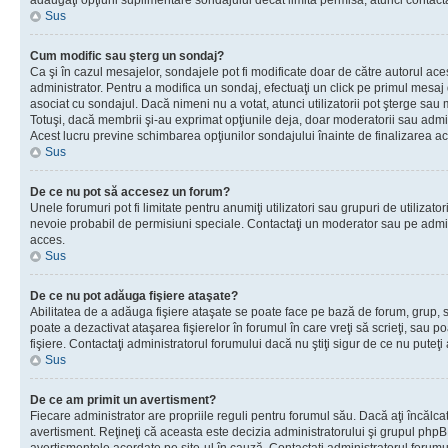
adăugaţi opţiuni suplimentare sondajului decât limita permisă, atunci contacta
Sus
Cum modific sau şterg un sondaj?
Ca şi în cazul mesajelor, sondajele pot fi modificate doar de către autorul ac
administrator. Pentru a modifica un sondaj, efectuaţi un click pe primul mesaj
asociat cu sondajul. Dacă nimeni nu a votat, atunci utilizatorii pot şterge sau 
Totuşi, dacă membrii şi-au exprimat opţiunile deja, doar moderatorii sau admini
Acest lucru previne schimbarea opţiunilor sondajului înainte de finalizarea ac
Sus
De ce nu pot să accesez un forum?
Unele forumuri pot fi limitate pentru anumiţi utilizatori sau grupuri de utilizatori
nevoie probabil de permisiuni speciale. Contactaţi un moderator sau pe admin
acces.
Sus
De ce nu pot adăuga fişiere ataşate?
Abilitatea de a adăuga fişiere ataşate se poate face pe bază de forum, grup, sa
poate a dezactivat ataşarea fişierelor în forumul în care vreţi să scrieţi, sau 
fişiere. Contactaţi administratorul forumului dacă nu ştiţi sigur de ce nu puteţi
Sus
De ce am primit un avertisment?
Fiecare administrator are propriile reguli pentru forumul său. Dacă aţi încălca
avertisment. Reţineţi că aceasta este decizia administratorului şi grupul php