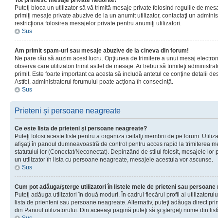
Tot primesc mesaje private nedorite!
Puteţi bloca un utilizator să vă trimită mesaje private folosind regulile de mes
primiţi mesaje private abuzive de la un anumit utilizator, contactaţi un adminis
restricţiona folosirea mesajelor private pentru anumiţi utilizatori.
Sus
Am primit spam-uri sau mesaje abuzive de la cineva din forum!
Ne pare rău să auzim acest lucru. Opţiunea de trimitere a unui mesaj electro
observa care utilizatori trimit astfel de mesaje. Ar trebui să trimiteţi administ
primit. Este foarte important ca acesta să includă antetul ce conţine detalii des
Astfel, administratorul forumului poate acţiona în consecinţă.
Sus
Prieteni şi persoane neagreate
Ce este lista de prieteni şi persoane neagreate?
Puteţi folosi aceste liste pentru a organiza ceilalţi membrii de pe forum. Utilizat
afişaţi în panoul dumneavoastră de control pentru acces rapid la trimiterea me
statutului lor (Conectat/Neconectat). Depinzând de stilul folosit, mesajele lor
un utilizator în lista cu persoane neagreate, mesajele acestuia vor ascunse.
Sus
Cum pot adăuga/şterge utilizatori în listele mele de prieteni sau persoan
Puteţi adăuga utilizatori în două moduri. În cadrul fiecărui profil al utilizatorul
lista de prienteni sau persoane neagreate. Alternativ, puteţi adăuga direct pri
din Panoul utilizatorului. Din aceeaşi pagină puteţi să şi ştergeţi nume din list