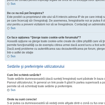
punct de contact pentru implicaţii legale de orice fel cu excepţia celor specific
Sus
De ce nu mă pot înregistra?
Este posibil ca proprietarul site-ului să fi interzis adresa IP de pe care intraţi 
pe care încercaţi să-l înregistraţi. De asemenea, înregistrarile noi ar putea fi d
ului pentru a preveni vizitatorii noi să se înregistreze. Contactaţi un administr
Sus
Ce face opţiunea “Şterge toate cookie-urile forumului”?
Această opţiune va şterge toate cookie-urile create de către phpBB care vă ţ
permite funcţionalităţi ca de exemplu citirea urmei dacă acest lucru a fost acti
Dacă aveţi probleme cu autentificarea sau dezautentificarea pe forum, şterger
într-o astfel de sitaţie
Sus
Setările şi preferinţele utilizatorului
Cum îmi schimb setările?
Toate setările dumneavoastră (dacă sunteţi înregistrat) sunt păstrate în baza de
Panoul utilizatorului; în general un link poate fi găsit în partea superioară a p
permite să vă schimbaţi toate setările şi preferinţele.
Sus
Orele nu sunt corecte!
S-ar putea ca dumneavoastră să vedeţi orele afişate dintr-o zonă cu fus orar di