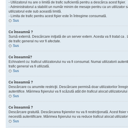
- Utilizatorul nu are o limită de trafic suficientă pentru a descărca acest fişier.
- Administratorul a stabilit un număr minim de mesaje pentru ca un utilizator s
utilizatorul este sub această limită.
- Limita de trafic pentru acest fişier este în întregime consumată.
Sus
Ce înseamnă ?
Sursă externă. Descărcare iniţiată de un server extern. Acesta va fi tratat ca . Lim
de trafic general nu vor fi afectate.
Sus
Ce înseamnă?
Echivalent cu: traficul utilizatorului nu va fi consumat. Numai utilizatorii autent
trafic general va fi utilizată.
Sus
Ce înseamnă ?
Descărcare cu anumite restricţii. Descărcare permisă doar utilizatorilor înregist
autentifice. Mărimea fişierului va fi scăzută atât din traficul alocat utilizatorului 
Sus
Ce înseamnă ?
Descărcare gratuită. Descărcarea fişierelor nu va fi restricţionată. Acest fisier 
necesită autentificare. Mărimea fişierului nu va reduce traficul alocat utilizato
Sus