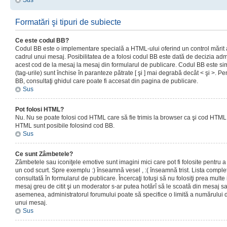
Sus
Formatări şi tipuri de subiecte
Ce este codul BB?
Codul BB este o implementare specială a HTML-ului oferind un control mărit a
cadrul unui mesaj. Posibilitatea de a folosi codul BB este dată de decizia admi
acest cod de la mesaj la mesaj din formularul de publicare. Codul BB este sim
(tag-urile) sunt închise în paranteze pătrate [ şi ] mai degrabă decât < şi >. P
BB, consultaţi ghidul care poate fi accesat din pagina de publicare.
Sus
Pot folosi HTML?
Nu. Nu se poate folosi cod HTML care să fie trimis la browser ca şi cod HTML. 
HTML sunt posibile folosind cod BB.
Sus
Ce sunt Zâmbetele?
Zâmbetele sau iconiţele emotive sunt imagini mici care pot fi folosite pentru
un cod scurt. Spre exemplu :) înseamnă vesel , :( înseamnă trist. Lista complet
consultată în formularul de publicare. Încercaţi totuşi să nu folosiţi prea mult
mesaj greu de citit şi un moderator s-ar putea hotărî să le scoată din mesaj s
asemenea, administratorul forumului poate să specifice o limită a numărului d
unui mesaj.
Sus