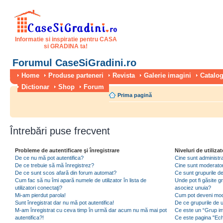
Informatie si inspiratie pentru CASA
si GRADINA ta!
Forumul CaseSiGradini.ro
Home
Produse parteneri
Revista
Galerie imagini
Catalog
Dictionar
Shop
Forum
Prima pagină
Întrebări puse frecvent
Probleme de autentificare şi înregistrare
Niveluri de utilizat
De ce nu mă pot autentifica?
Cine sunt administra
De ce trebuie să mă înregistrez?
Cine sunt moderator
De ce sunt scos afară din forum automat?
Ce sunt grupurile de 
Cum fac să nu îmi apară numele de utilizator în lista de
Unde pot fi găsite gr
utilizatori conectaţi?
asociez unuia?
Mi-am pierdut parola!
Cum pot deveni moder
Sunt înregistrat dar nu mă pot autentifica!
De ce grupurile de uti
M-am înregistrat cu ceva timp în urmă dar acum nu mă mai pot
Ce este un “Grup imp
autentifica?!
Ce este pagina "Ec