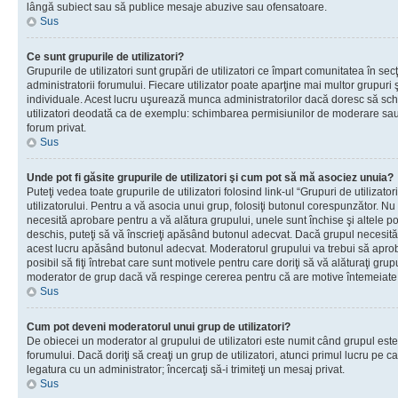
lângă subiect sau să publice mesaje abuzive sau ofensatoare.
Sus
Ce sunt grupurile de utilizatori?
Grupurile de utilizatori sunt grupări de utilizatori ce împart comunitatea în secţ
administratorii forumului. Fiecare utilizator poate aparţine mai multor grupuri 
individuale. Acest lucru uşurează munca administratorilor dacă doresc să sch
utilizatori deodată ca de exemplu: schimbarea permisiunilor de moderare sau 
forum privat.
Sus
Unde pot fi găsite grupurile de utilizatori şi cum pot să mă asociez unuia?
Puteţi vedea toate grupurile de utilizatori folosind link-ul “Grupuri de utilizato
utilizatorului. Pentru a vă asocia unui grup, folosiţi butonul corespunzător. N
necesită aprobare pentru a vă alătura grupului, unele sunt închise şi altele p
deschis, puteţi să vă înscrieţi apăsând butonul adecvat. Dacă grupul necesită
acest lucru apăsând butonul adecvat. Moderatorul grupului va trebui să apr
posibil să fiţi întrebat care sunt motivele pentru care doriţi să vă alăturaţi gru
moderator de grup dacă vă respinge cererea pentru că are motive întemeiate
Sus
Cum pot deveni moderatorul unui grup de utilizatori?
De obiecei un moderator al grupului de utilizatori este numit când grupul este
forumului. Dacă doriţi să creaţi un grup de utilizatori, atunci primul lucru pe car
legatura cu un administrator; încercaţi să-i trimiteţi un mesaj privat.
Sus