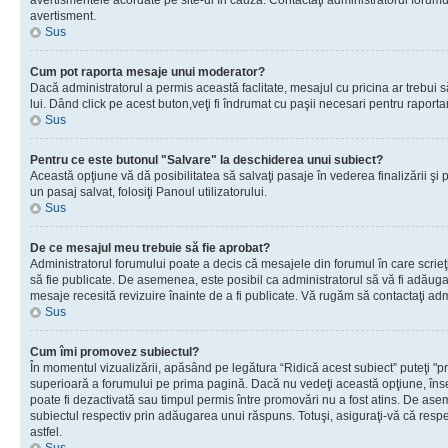
avertismentele acordate pe site-ul în cauză. Contactaţi administratorul forumulu
avertisment.
Sus
Cum pot raporta mesaje unui moderator?
Dacă administratorul a permis această faclitate, mesajul cu pricina ar trebui 
lui. Dând click pe acest buton,veţi fi îndrumat cu paşii necesari pentru raport
Sus
Pentru ce este butonul "Salvare" la deschiderea unui subiect?
Această opţiune vă dă posibilitatea să salvaţi pasaje în vederea finalizării şi pu
un pasaj salvat, folosiţi Panoul utilizatorului.
Sus
De ce mesajul meu trebuie să fie aprobat?
Administratorul forumului poate a decis că mesajele din forumul în care scrieţi
să fie publicate. De asemenea, este posibil ca administratorul să vă fi adăugat 
mesaje recesită revizuire înainte de a fi publicate. Vă rugăm să contactaţi adm
Sus
Cum îmi promovez subiectul?
În momentul vizualizării, apăsând pe legătura “Ridică acest subiect” puteţi "p
superioară a forumului pe prima pagină. Dacă nu vedeţi această opţiune, î
poate fi dezactivată sau timpul permis între promovări nu a fost atins. De as
subiectul respectiv prin adăugarea unui răspuns. Totuşi, asiguraţi-vă că respe
astfel.