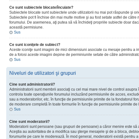
Ce sunt subiectele blocate/încuiate?
Subiectele blocate sunt subiectele unde utilizatorii nu mai pot răspunde şi or
Subiectele pot fi închise din mai multe motive şi au fost setate astfel de către
forumului. De asemenea, aţi putea să vă închideţi propriile subiecte doar dac
această permisiune.
Sus
Ce sunt iconiţele de subiect?
Aceste iconiţe sunt imagini de mici dimensiuni asociate cu mesaje pentru a ind
de a folosi aceste imagini depine de perminiunile setate de către administrato
Sus
Niveluri de utilizatori şi grupuri
Cine sunt administratorii?
Administratorii sunt membrii asociaţi cu cel mai mare nivel de control asupra în
controla toate operaţiunile forumului incluzând permisiunile de acces, excluder
sau a moderatorilor, etc. în funcţie de permisiunile primite de la fondatorul 
de moderare completă în toate formurile în funcţie de permisiunile primite de 
Sus
Cine sunt moderatorii?
Moderatorii sunt persoane (sau grupuri de persoane) a căror menire este să a
Aceştia au autoritatea de a modifica sau şterge mesajele şi de a bloca, debloc
forumurile pe care le moderează. În mod general, moderatorii există pentru a av