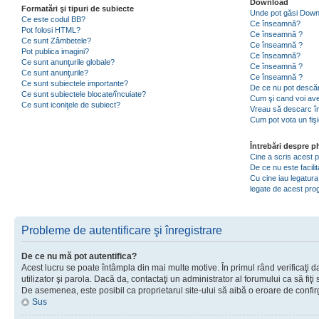
Download
Formatări şi tipuri de subiecte
Unde pot găsi Dow
Ce este codul BB?
Ce înseamnă?
Pot folosi HTML?
Ce înseamnă ?
Ce sunt Zâmbetele?
Ce înseamnă ?
Pot publica imagini?
Ce înseamnă?
Ce sunt anunţurile globale?
Ce înseamnă ?
Ce sunt anunţurile?
Ce înseamnă ?
Ce sunt subiectele importante?
De ce nu pot descăr
Ce sunt subiectele blocate/încuiate?
Cum şi cand voi ave
Ce sunt iconiţele de subiect?
Vreau să descarc în
Cum pot vota un fiş
Întrebări despre 
Cine a scris acest
De ce nu este facili
Cu cine iau legatura
legate de acest pr
Probleme de autentificare şi înregistrare
De ce nu mă pot autentifica?
Acest lucru se poate întâmpla din mai multe motive. În primul rând verificaţi d
utilizator şi parola. Dacă da, contactaţi un administrator al forumului ca să fiţi 
De asemenea, este posibil ca proprietarul site-ului să aibă o eroare de confir
Sus