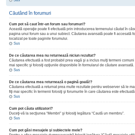
Sus
Căutând în forumuri
Cum pot să caut într-un forum sau forumuri?
Această operaţie poate fi efectuată prin introducerea termenului căutat în că
pagina unui forum sau a unui subiect. Căutarea avansată poate fi accesată fo
localizat pe toate paginile forumului.
Sus
De ce căutarea mea nu returnează niciun rezultat?
Căutarea efectuată a fost probabil prea vagă şi a inclus mulţi termeni comuni
mai specific şi folosiţi opţiunile disponibile în formularul de căutare avansată.
Sus
De ce căutarea mea returnează o pagină goală!?
Căutarea efectuată a returnat prea multe rezultate pentru webserver să le man
fiţi mai specific în termenii folosiţi şi forumurile în care căutarea este efectuată
Sus
Cum pot căuta utilizatori?
Duceţi-vă la secţiunea “Membri” şi folosiţi legătura “Caută un membru”.
Sus
Cum pot găsi mesajele şi subiectele mele?