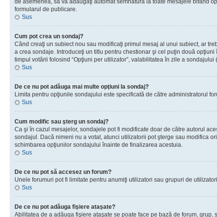
de asemenea, să vă adăugaţi automat semnătura la toate mesajele bifând opţiu
formularul de publicare.
Sus
Cum pot crea un sondaj?
Când creaţi un subiect nou sau modificaţi primul mesaj al unui subiect, ar tre
a crea sondaje. Introduceţi un titlu pentru chestionar şi cel puţin două opţiuni
timpul votării folosind “Opţiuni per utilizator”, valabilitatea în zile a sondaju
Sus
De ce nu pot adăuga mai multe opţiuni la sondaj?
Limita pentru opţiunile sondajului este specificată de către administratorul fo
Sus
Cum modific sau şterg un sondaj?
Ca şi în cazul mesajelor, sondajele pot fi modificate doar de către autorul ac
sondajul. Dacă nimeni nu a votat, atunci utilizatorii pot şterge sau modifica or
schimbarea opţiunilor sondajului înainte de finalizarea acestuia.
Sus
De ce nu pot să accesez un forum?
Unele forumuri pot fi limitate pentru anumiţi utilizatori sau grupuri de utiliza
Sus
De ce nu pot adăuga fişiere ataşate?
Abilitatea de a adăuga fişiere ataşate se poate face pe bază de forum, grup, sau