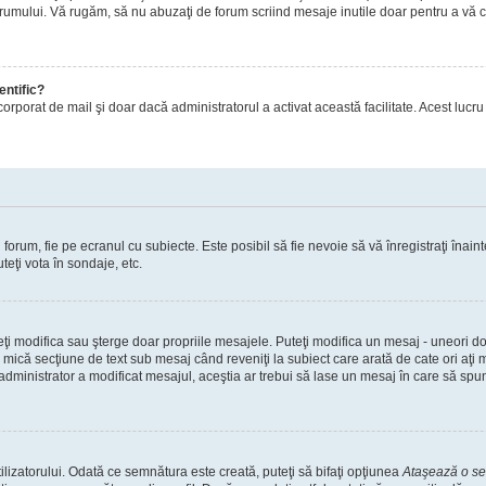
orumului. Vă rugăm, să nu abuzaţi de forum scriind mesaje inutile doar pentru a vă cr
entific?
ul încorporat de mail şi doar dacă administratorul a activat această facilitate. Acest 
orum, fie pe ecranul cu subiecte. Este posibil să fie nevoie să vă înregistraţi înainte
teţi vota în sondaje, etc.
uteţi modifica sau şterge doar propriile mesajele. Puteţi modifica un mesaj - uneori
mică secţiune de text sub mesaj când reveniţi la subiect care arată de cate ori aţi
nistrator a modificat mesajul, aceştia ar trebui să lase un mesaj în care să spună c
lizatorului. Odată ce semnătura este creată, puteţi să bifaţi opţiunea
Ataşează o s