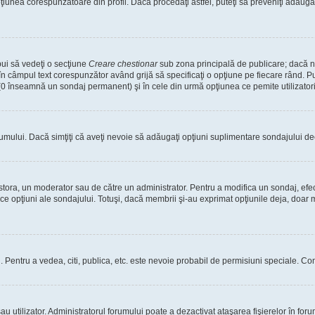
nea corespunzătoare din profil. Dacă procedaţi astfel, puteţi să preveniţi adăuga
bui să vedeţi o secţiune
Creare chestionar
sub zona principală de publicare; dacă nu
 în câmpul text corespunzător având grijă să specificaţi o opţiune pe fiecare rând. Pu
lui (0 înseamnă un sondaj permanent) şi în cele din urmă opţiunea ce pemite utilizatori
rumului. Dacă simţiţi că aveţi nevoie să adăugaţi opţiuni suplimentare sondajului dec
estora, un moderator sau de către un administrator. Pentru a modifica un sondaj, efe
ice opţiuni ale sondajului. Totuşi, dacă membrii şi-au exprimat opţiunile deja, doar m
tori. Pentru a vedea, citi, publica, etc. este nevoie probabil de permisiuni speciale.
 utilizator. Administratorul forumului poate a dezactivat ataşarea fişierelor în forum