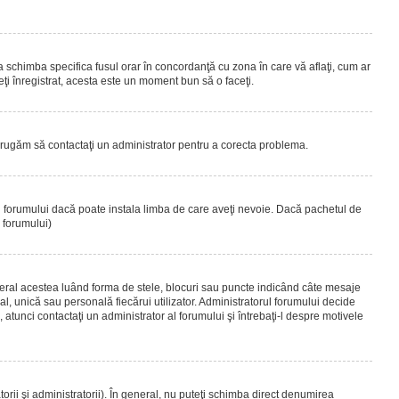
 a schimba specifica fusul orar în concordanţă cu zona în care vă aflaţi, cum ar
teţi înregistrat, acesta este un moment bun să o faceţi.
Vă rugăm să contactaţi un administrator pentru a corecta problema.
ul forumului dacă poate instala limba de care aveţi nevoie. Dacă pachetul de
r forumului)
eral acestea luând forma de stele, blocuri sau puncte indicând câte mesaje
, unică sau personală fiecărui utilizator. Administratorul forumului decide
 atunci contactaţi un administrator al forumului şi întrebaţi-l despre motivele
rii şi administratorii). În general, nu puteţi schimba direct denumirea