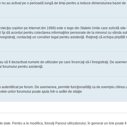
re nu au activat pe o perioadă lungă de timp pentru a reduce dimensiunea bazei de dat
ecţia copiilor pe Internet din 1998) este o lege din Statele Unite care solicită site-
gal îşi dă acordul pentru colectarea informaţiilor personale de la minorul cu vârsta 
 înregistraţi, contactaţi un consilier legal pentru asistenţă. Reţineţi că echipa phpBB 
 sau să fi dezactivat numele de utilizator pe care încercaţi să-l înregistraţi. De asemen
al forumului pentru asistenţă.
 autentificat pe forum. De asemenea, permite funcţionalităţi ca de exemplu citirea u
ie-urilor forumului poate ajuta într-o astfel de sitaţie
 date. Pentru a le modifica, folosiţi Panoul utilizatorului; în general un link poate f