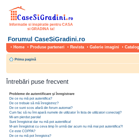
Informatie si inspiratie pentru CASA
si GRADINA ta!
Forumul CaseSiGradini.ro
Home
Produse parteneri
Revista
Galerie imagini
Catalog
Prima pagină
Întrebări puse frecvent
Probleme de autentificare şi înregistrare
De ce nu mă pot autentifica?
De ce trebuie să mă înregistrez?
De ce sunt scos afară din forum automat?
Cum fac să nu îmi apară numele de utilizator în lista de utilizatori conectaţi?
Mi-am pierdut parola!
Sunt înregistrat dar nu mă pot autentifica!
M-am înregistrat cu ceva timp în urmă dar acum nu mă mai pot autentifica?!
Ce este COPPA?
De ce nu mă pot înregistra?