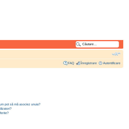
FAQ
Înregistrare
Autentificare
i cum pot să mă asociez unuia?
lizatori?
ferite?