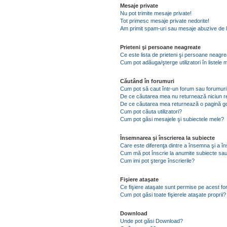
Mesaje private
Nu pot trimite mesaje private!
Tot primesc mesaje private nedorite!
Am primit spam-uri sau mesaje abuzive de l
Prieteni şi persoane neagreate
Ce este lista de prieteni şi persoane neagr
Cum pot adăuga/şterge utilizatori în listel
Căutând în forumuri
Cum pot să caut într-un forum sau forumuri
De ce căutarea mea nu returnează niciun re
De ce căutarea mea returnează o pagină g
Cum pot căuta utilizatori?
Cum pot găsi mesajele şi subiectele mele?
Însemnarea şi înscrierea la subiecte
Care este diferenţa dintre a însemna şi a în
Cum mă pot înscrie la anumite subiecte sau
Cum imi pot şterge înscrierile?
Fişiere ataşate
Ce fişiere ataşate sunt permise pe acest f
Cum pot găsi toate fişierele ataşate proprii?
Download
Unde pot găsi Download?