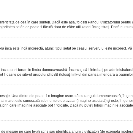
erit faţă de cea în care sunteţi. Dacă este aşa, folosiţi Panoul utilizatorului pentru
oritatea setărilor, poate fi făcută doar de către utilizatorii înregistraţi. Dacă nu sun
ora înca este încă incorectă, atunci tipul setat pe ceasul serverului este incorect. 
înca acest forum în limba dumneavoastră. Încercaţi să-l întrebaţi pe administrator
t fi gasite pe site-ul grupului phpBB (folosiţi link-ul din partea inferioară a paginilo
mesaje. Una dintre ele poate fi o imagine asociată cu rangul dumneavoastră, în gen
mai mare, este cunoscută sub numele de avatar (imagine asociată) şi este, în general
prin care imaginile asociate pot fi folosite. Dacă nu puteţi folosi imaginile asociate,
 mesaje pe care le-aţi scris sau identifică anumiţi utilizatori (de exemplu moderato