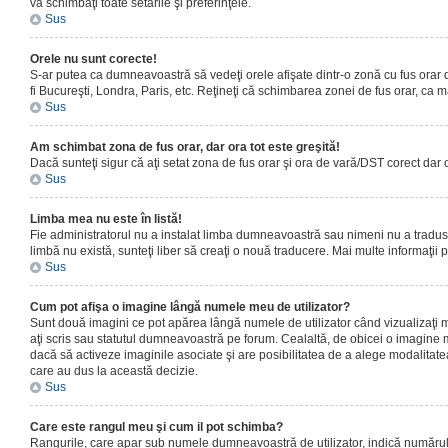
vă schimbaţi toate setările şi preferinţele.
Sus
Orele nu sunt corecte!
S-ar putea ca dumneavoastră să vedeţi orele afişate dintr-o zonă cu fus orar dif
fi Bucureşti, Londra, Paris, etc. Reţineţi că schimbarea zonei de fus orar, ca maj
Sus
Am schimbat zona de fus orar, dar ora tot este greşită!
Dacă sunteţi sigur că aţi setat zona de fus orar şi ora de vară/DST corect dar 
Sus
Limba mea nu este în listă!
Fie administratorul nu a instalat limba dumneavoastră sau nimeni nu a tradus 
limbă nu există, sunteţi liber să creaţi o nouă traducere. Mai multe informaţii po
Sus
Cum pot afişa o imagine lângă numele meu de utilizator?
Sunt două imagini ce pot apărea lângă numele de utilizator când vizualizaţi 
aţi scris sau statutul dumneavoastră pe forum. Cealaltă, de obicei o imagine 
dacă să activeze imaginile asociate şi are posibilitatea de a alege modalitatea 
care au dus la această decizie.
Sus
Care este rangul meu şi cum il pot schimba?
Rangurile, care apar sub numele dumneavoastră de utilizator, indică numărul de