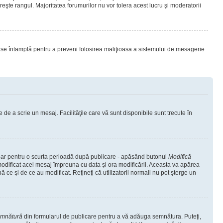
eşte rangul. Majoritatea forumurilor nu vor tolera acest lucru şi moderatorii
lucru se întamplă pentru a preveni folosirea maliţioasa a sistemului de mesagerie
 de a scrie un mesaj. Facilităţile care vă sunt disponibile sunt trecute în
 doar pentru o scurta perioadă după publicare - apăsând butonul
Modifică
 modificat acel mesaj împreuna cu data şi ora modificării. Aceasta va apărea
e şi de ce au modificat. Reţineţi că utilizatorii normali nu pot şterge un
emnătură
din formularul de publicare pentru a vă adăuga semnătura. Puteţi,