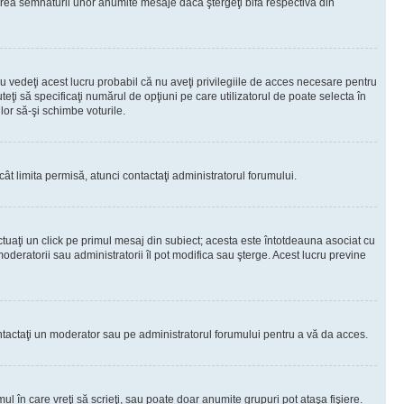
rea semnăturii unor anumite mesaje dacă ştergeţi bifa respectivă din
 vedeţi acest lucru probabil că nu aveţi privilegiile de acces necesare pentru
teţi să specificaţi numărul de opţiuni pe care utilizatorul de poate selecta în
lor să-şi schimbe voturile.
ât limita permisă, atunci contactaţi administratorul forumului.
ctuaţi un click pe primul mesaj din subiect; acesta este întotdeauna asociat cu
oderatorii sau administratorii îl pot modifica sau şterge. Acest lucru previne
 Contactaţi un moderator sau pe administratorul forumului pentru a vă da acces.
ul în care vreţi să scrieţi, sau poate doar anumite grupuri pot ataşa fişiere.