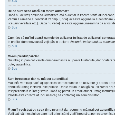
Sus
De ce sunt scos afară din forum automat?
Dacă nu activaţi opţiunea
Autentifică-mă automat la fiecare vizită
atunci când 
Pentru a rămâne autentificat tot timpul, bifaţi această opţiune la autentificare
liceu/universitate etc.). Dacă nu vedeţi această opţiune, înseamnă că a fost d
Sus
Cum fac să nu îmi apară numele de utilizator în lista de utilizatori conectaţ
În profilul dumneavoastră veţi găsi o opţiune
Ascunde indicatorul de conecta
Sus
Mi-am pierdut parola!
Nu intraţi în panică! Parola dumneavoastră nu poate fi refăcută, dar poate fi re
puteţi autentifica.
Sus
Sunt înregistrat dar nu mă pot autentifica!
Mai intâi verificaţi dacă aţi specificat corect numele de utilizator şi parola. D
trebui să urmaţi instrucţiunile primite. Unele forumuri obligă ca utilizatorii noi
fost prezentată la înregistrare. Dacă aţi primit un email atunci urmaţi instrucţ
folosită este corectă atunci încercaţi să contactaţi un administrator.
Sus
M-am înregistrat cu ceva timp în urmă dar acum nu mă mai pot autentific
Verificaţi-vă mesajul pe care l-aţi primit când v-aţi înregistrat pentru a verific