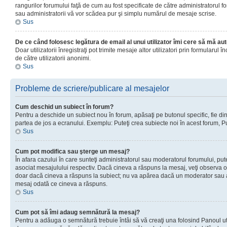
rangurilor forumului faţă de cum au fost specificate de către administratorul f
sau administratorii vă vor scădea pur şi simplu numărul de mesaje scrise.
Sus
De ce când folosesc legătura de email al unui utilizator îmi cere să mă aut
Doar utilizatorii înregistraţi pot trimite mesaje altor utilizatori prin formular
de către utilizatorii anonimi.
Sus
Probleme de scriere/publicare al mesajelor
Cum deschid un subiect în forum?
Pentru a deschide un subiect nou în forum, apăsaţi pe butonul specific, fie din f
partea de jos a ecranului. Exemplu: Puteţi crea subiecte noi în acest forum, Pu
Sus
Cum pot modifica sau şterge un mesaj?
În afara cazului în care sunteţi administratorul sau moderatorul forumului, p
asociat mesajulului respectiv. Dacă cineva a răspuns la mesaj, veţi observa o 
doar dacă cineva a răspuns la subiect; nu va apărea dacă un moderator sau admi
mesaj odată ce cineva a răspuns.
Sus
Cum pot să îmi adaug semnătură la mesaj?
Pentru a adăuga o semnătură trebuie întâi să vă creaţi una folosind Panoul uti