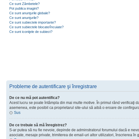
Ce sunt Zâmbetele?
Pot publica imagini?
Ce sunt anunţurile globale?
Ce sunt anunţurile?
Ce sunt subiectele importante?
Ce sunt subiectele blocate/încuiate?
Ce sunt iconiţele de subiect?
Probleme de autentificare şi înregistrare
De ce nu mă pot autentifica?
Acest lucru se poate întâmpla din mai multe motive. În primul rând verificaţi dac
asemenea, este posibil ca proprietarul site-ului să aibă o eroare de confirgur
Sus
De ce trebuie să mă înregistrez?
S-ar putea să nu fie nevoie, depinde de adminstratorul forumului dacă e nevoie 
asociate, mesaje private, trimiterea de email-uri altor utilizatori, înscrierea