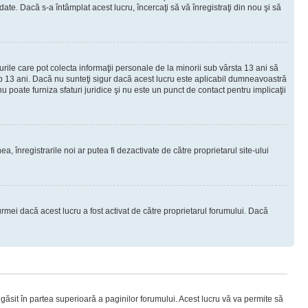
e. Dacă s-a întâmplat acest lucru, încercaţi să vă înregistraţi din nou şi să
urile care pot colecta informaţii personale de la minorii sub vârsta 13 ani să
sub 13 ani. Dacă nu sunteţi sigur dacă acest lucru este aplicabil dumneavoastră
nu poate furniza sfaturi juridice şi nu este un punct de contact pentru implicaţii
ea, înregistrarile noi ar putea fi dezactivate de către proprietarul site-ului
rmei dacă acest lucru a fost activat de către proprietarul forumului. Dacă
i găsit în partea superioară a paginilor forumului. Acest lucru vă va permite să