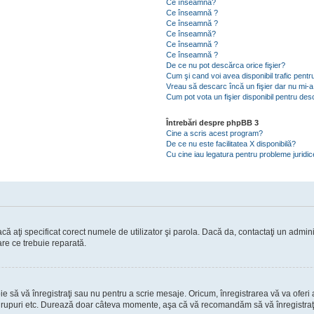
Ce înseamnă?
Ce înseamnă ?
Ce înseamnă ?
Ce înseamnă?
Ce înseamnă ?
Ce înseamnă ?
De ce nu pot descărca orice fişier?
Cum şi cand voi avea disponibil trafic pent
Vreau să descarc încă un fişier dar nu mi-a
Cum pot vota un fişier disponibil pentru de
Întrebări despre phpBB 3
Cine a scris acest program?
De ce nu este facilitatea X disponibilă?
Cu cine iau legatura pentru probleme juridi
ă aţi specificat corect numele de utilizator şi parola. Dacă da, contactaţi un administ
are ce trebuie reparată.
să vă înregistraţi sau nu pentru a scrie mesaje. Oricum, înregistrarea vă va oferi ac
 în grupuri etc. Durează doar câteva momente, aşa că vă recomandăm să vă înregistraţ