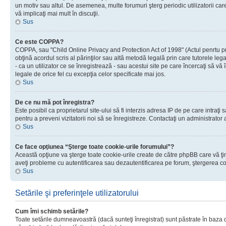
un motiv sau altul. De asemenea, multe forumuri şterg periodic utilizatorii ca
vă implicaţi mai mult în discuţii.
Sus
Ce este COPPA?
COPPA, sau "Child Online Privacy and Protection Act of 1998" (Actul penrtu prot
obţină acordul scris al părinţilor sau altă metodă legală prin care tutorele le
- ca un utilizator ce se înregistrează - sau acestui site pe care încercaţi să vă
legale de orice fel cu excepţia celor specificate mai jos.
Sus
De ce nu mă pot înregistra?
Este posibil ca proprietarul site-ului să fi interzis adresa IP de pe care intraţi
pentru a preveni vizitatorii noi să se înregistreze. Contactaţi un administrator 
Sus
Ce face opţiunea “Şterge toate cookie-urile forumului”?
Această opţiune va şterge toate cookie-urile create de către phpBB care vă ţin
aveţi probleme cu autentificarea sau dezautentificarea pe forum, ştergerea cook
Sus
Setările şi preferinţele utilizatorului
Cum îmi schimb setările?
Toate setările dumneavoastră (dacă sunteţi înregistrat) sunt păstrate în baza de