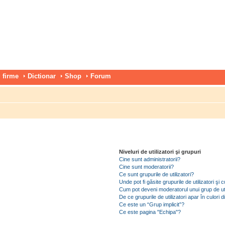
 firme
Dictionar
Shop
Forum
Niveluri de utilizatori şi grupuri
Cine sunt administratorii?
Cine sunt moderatorii?
Ce sunt grupurile de utilizatori?
Unde pot fi găsite grupurile de utilizatori ş
Cum pot deveni moderatorul unui grup de uti
De ce grupurile de utilizatori apar în culori di
Ce este un “Grup implicit”?
Ce este pagina "Echipa"?