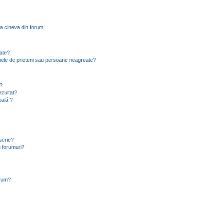
a cineva din forum!
eate?
e mele de prieteni sau persoane neagreate?
?
zultat?
oală!?
scrie?
 forumuri?
orum?