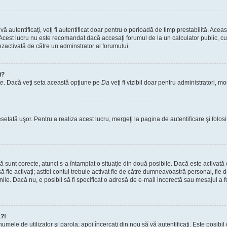
vă autentificaţi, veţi fi autentificat doar pentru o perioadă de timp prestabilită. A
. Acest lucru nu este recomandat dacă accesaţi forumul de la un calculator public, cum 
ezactivată de către un adminstrator al forumului.
i?
re
. Dacă veţi seta această opţiune pe
Da
veţi fi vizibil doar pentru administratori, 
setată uşor. Pentru a realiza acest lucru, mergeţi la pagina de autentificare şi folosi
acă sunt corecte, atunci s-a întamplat o situaţie din două posibile. Dacă este activată
 să fie activaţi; astfel contul trebuie activat fie de către dumneavoastră personal, fie
iunile. Dacă nu, e posibil să fi specificat o adresă de e-mail incorectă sau mesajul a
a?!
a numele de utilizator şi parola; apoi încercaţi din nou să vă autentificaţi. Este posib