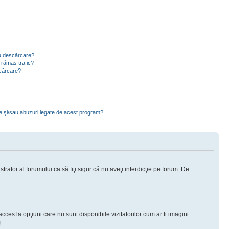
ru descărcare?
 rămas trafic?
scărcare?
ce şi/sau abuzuri legate de acest program?
rator al forumului ca să fiţi sigur că nu aveţi interdicţie pe forum. De
ces la opţiuni care nu sunt disponibile vizitatorilor cum ar fi imagini
i.