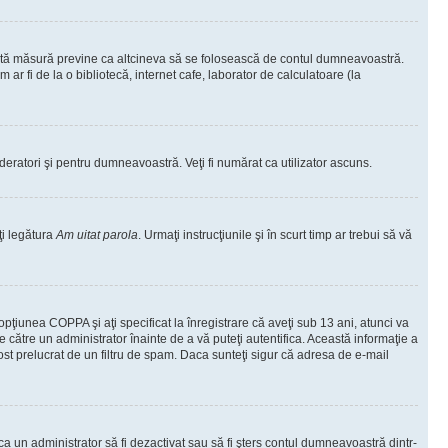
ceastă măsură previne ca altcineva să se folosească de contul dumneavoastră.
ar fi de la o bibliotecă, internet cafe, laborator de calculatoare (la
moderatori şi pentru dumneavoastră. Veţi fi numărat ca utilizator ascuns.
ţi legătura
Am uitat parola
. Urmaţi instrucţiunile şi în scurt timp ar trebui să vă
 opţiunea COPPA şi aţi specificat la înregistrare că aveţi sub 13 ani, atunci va
 de către un administrator înainte de a vă puteţi autentifica. Această informaţie a
 fost prelucrat de un filtru de spam. Daca sunteţi sigur că adresa de e-mail
il ca un administrator să fi dezactivat sau să fi şters contul dumneavoastră dintr-