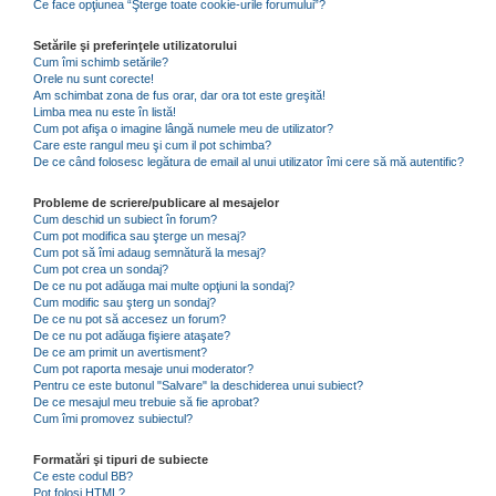
Ce face opţiunea “Şterge toate cookie-urile forumului”?
Setările şi preferinţele utilizatorului
Cum îmi schimb setările?
Orele nu sunt corecte!
Am schimbat zona de fus orar, dar ora tot este greşită!
Limba mea nu este în listă!
Cum pot afişa o imagine lângă numele meu de utilizator?
Care este rangul meu şi cum il pot schimba?
De ce când folosesc legătura de email al unui utilizator îmi cere să mă autentific?
Probleme de scriere/publicare al mesajelor
Cum deschid un subiect în forum?
Cum pot modifica sau şterge un mesaj?
Cum pot să îmi adaug semnătură la mesaj?
Cum pot crea un sondaj?
De ce nu pot adăuga mai multe opţiuni la sondaj?
Cum modific sau şterg un sondaj?
De ce nu pot să accesez un forum?
De ce nu pot adăuga fişiere ataşate?
De ce am primit un avertisment?
Cum pot raporta mesaje unui moderator?
Pentru ce este butonul "Salvare" la deschiderea unui subiect?
De ce mesajul meu trebuie să fie aprobat?
Cum îmi promovez subiectul?
Formatări şi tipuri de subiecte
Ce este codul BB?
Pot folosi HTML?