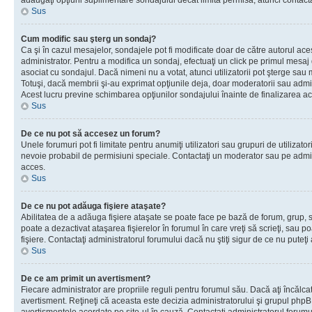
adăugaţi opţiuni suplimentare sondajului decât limita permisă, atunci contacta
Sus
Cum modific sau şterg un sondaj?
Ca şi în cazul mesajelor, sondajele pot fi modificate doar de către autorul ac
administrator. Pentru a modifica un sondaj, efectuaţi un click pe primul mesaj
asociat cu sondajul. Dacă nimeni nu a votat, atunci utilizatorii pot şterge sau 
Totuşi, dacă membrii şi-au exprimat opţiunile deja, doar moderatorii sau admini
Acest lucru previne schimbarea opţiunilor sondajului înainte de finalizarea ac
Sus
De ce nu pot să accesez un forum?
Unele forumuri pot fi limitate pentru anumiţi utilizatori sau grupuri de utilizatori
nevoie probabil de permisiuni speciale. Contactaţi un moderator sau pe admin
acces.
Sus
De ce nu pot adăuga fişiere ataşate?
Abilitatea de a adăuga fişiere ataşate se poate face pe bază de forum, grup, sa
poate a dezactivat ataşarea fişierelor în forumul în care vreţi să scrieţi, sau 
fişiere. Contactaţi administratorul forumului dacă nu ştiţi sigur de ce nu puteţi
Sus
De ce am primit un avertisment?
Fiecare administrator are propriile reguli pentru forumul său. Dacă aţi încălca
avertisment. Reţineţi că aceasta este decizia administratorului şi grupul php