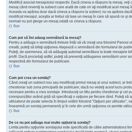
Modifică
asociat mesajulului respectiv. Dacă cineva a răspuns la mesaj, veţi 
mesaj când reveniţi la subiect care arată de cate ori aţi modificat acel mesaj 
Aceasta va apărea doar dacă cineva a răspuns la subiect; nu va apărea dacă
modificat mesajul, aceştia ar trebui să lase un mesaj în care să spună ce şi de 
normali nu pot şterge un mesaj odată ce cineva a răspuns.
Sus
Cum pot să îmi adaug semnătură la mesaj?
Pentru a adăuga o semnătură trebuie întâi să vă creaţi una folosind Panoul ut
creată, puteţi să bifaţi opţiunea
Ataşează o semnătură
din formularul de publ
Puteţi, de asemenea, să vă adăugaţi automat semnătura la toate mesajele b
profil. Dacă procedaţi astfel, puteţi să preveniţi adăugarea semnăturii unor a
respectivă din formularul de publicare.
Sus
Cum pot crea un sondaj?
Când creaţi un subiect nou sau modificaţi primul mesaj al unui subiect, ar tre
chestionar
sub zona principală de publicare; dacă nu vedeţi acest lucru probab
necesare pentru a crea sondaje. Introduceţi un titlu pentru chestionar şi cel p
corespunzător având grijă să specificaţi o opţiune pe fiecare rând. Puteţi să s
utilizatorul de poate selecta în timpul votării folosind “Opţiuni per utilizator”, v
înseamnă un sondaj permanent) şi în cele din urmă opţiunea ce pemite utilizat
Sus
De ce nu pot adăuga mai multe opţiuni la sondaj?
Limita pentru opţiunile sondajului este specificată de către administratorul fo