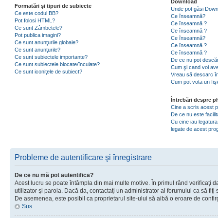
Download
Formatări şi tipuri de subiecte
Unde pot găsi Dow
Ce este codul BB?
Ce înseamnă?
Pot folosi HTML?
Ce înseamnă ?
Ce sunt Zâmbetele?
Ce înseamnă ?
Pot publica imagini?
Ce înseamnă?
Ce sunt anunţurile globale?
Ce înseamnă ?
Ce sunt anunţurile?
Ce înseamnă ?
Ce sunt subiectele importante?
De ce nu pot descăr
Ce sunt subiectele blocate/încuiate?
Cum şi cand voi ave
Ce sunt iconiţele de subiect?
Vreau să descarc în
Cum pot vota un fiş
Întrebări despre 
Cine a scris acest
De ce nu este facili
Cu cine iau legatura
legate de acest pr
Probleme de autentificare şi înregistrare
De ce nu mă pot autentifica?
Acest lucru se poate întâmpla din mai multe motive. În primul rând verificaţi d
utilizator şi parola. Dacă da, contactaţi un administrator al forumului ca să fiţi 
De asemenea, este posibil ca proprietarul site-ului să aibă o eroare de confir
Sus