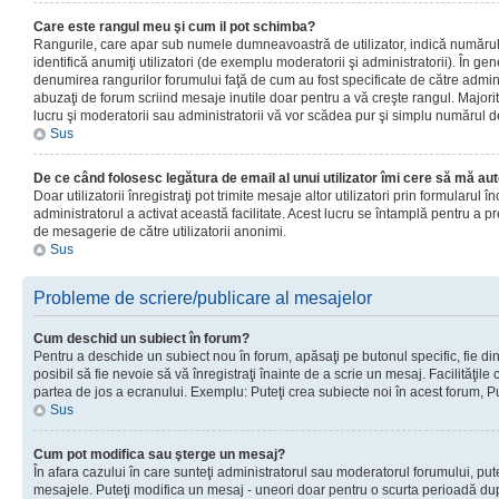
Care este rangul meu şi cum il pot schimba?
Rangurile, care apar sub numele dumneavoastră de utilizator, indică numărul 
identifică anumiţi utilizatori (de exemplu moderatorii şi administratorii). În ge
denumirea rangurilor forumului faţă de cum au fost specificate de către admin
abuzaţi de forum scriind mesaje inutile doar pentru a vă creşte rangul. Majorit
lucru şi moderatorii sau administratorii vă vor scădea pur şi simplu numărul 
Sus
De ce când folosesc legătura de email al unui utilizator îmi cere să mă aut
Doar utilizatorii înregistraţi pot trimite mesaje altor utilizatori prin formularul
administratorul a activat această facilitate. Acest lucru se întamplă pentru a p
de mesagerie de către utilizatorii anonimi.
Sus
Probleme de scriere/publicare al mesajelor
Cum deschid un subiect în forum?
Pentru a deschide un subiect nou în forum, apăsaţi pe butonul specific, fie din
posibil să fie nevoie să vă înregistraţi înainte de a scrie un mesaj. Facilităţile
partea de jos a ecranului. Exemplu: Puteţi crea subiecte noi în acest forum, Pu
Sus
Cum pot modifica sau şterge un mesaj?
În afara cazului în care sunteţi administratorul sau moderatorul forumului, put
mesajele. Puteţi modifica un mesaj - uneori doar pentru o scurta perioadă d