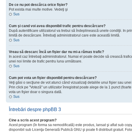
De ce nu pot descărca orice fişier?
Pot exista mai multe motive. Vedeţi şi
Sus
Cum şi cand voi avea disponibil trafic pentru descărcare?
După autentificare utilizatorul va trebui să îndeplinească unele condiţii. In prim
limită de descărcare. Întrebaţi administratorul care este această limită.
Sus
Vreau să descarc încă un fişier dar nu mi-a rămas trafic?
In acest caz întrebaţi administratorul. Numai el poate decide să crească trafic
unei noi limite de trafic pentru luna următoare.
Sus
Cum pot vota un fişier disponibil pentru descărcare?
Veţi găsi o secţiune de vot atunci când vizualizaţi detaliile unui fişier sau unei
Prin click pe "Voteză" un utilizator înregistrat poate alege de la 1 punct (foarte
vota un fişier doar o singura dată.
Sus
Întrebări despre phpBB 3
Cine a scris acest program?
Acest program (în forma sa nemodificată) este produs, lansat şi aflat sub copy
disponibil sub Licenţa Generală Publică GNU şi poate fi distribuit gratuit. Folos