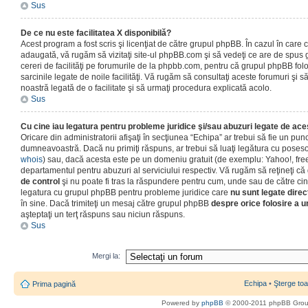
Sus
De ce nu este facilitatea X disponibilă?
Acest program a fost scris şi licenţiat de către grupul phpBB. În cazul în care co
adaugată, vă rugăm să vizitaţi site-ul phpBB.com şi să vedeţi ce are de spus
cereri de facilităţi pe forumurile de la phpbb.com, pentru că grupul phpBB fo
sarcinile legate de noile facilităţi. Vă rugăm să consultaţi aceste forumuri şi s
noastră legată de o facilitate şi să urmaţi procedura explicată acolo.
Sus
Cu cine iau legatura pentru probleme juridice şi/sau abuzuri legate de ac
Oricare din administratorii afişaţi în secţiunea “Echipa” ar trebui să fie un punc
dumneavoastră. Dacă nu primiţi răspuns, ar trebui să luaţi legătura cu poseso
whois
) sau, dacă acesta este pe un domeniu gratuit (de exemplu: Yahoo!, free
departamentul pentru abuzuri al serviciului respectiv. Vă rugăm să reţineţi 
de control
şi nu poate fi tras la răspundere pentru cum, unde sau de către cin
legatura cu grupul phpBB pentru probleme juridice care
nu sunt legate direc
în sine. Dacă trimiteţi un mesaj către grupul phpBB
despre orice folosire a un
aşteptaţi un terţ răspuns sau niciun răspuns.
Sus
Mergi la:
Echipa
•
Şterge toa
Prima pagină
Powered by
phpBB
© 2000-2011 phpBB Gro