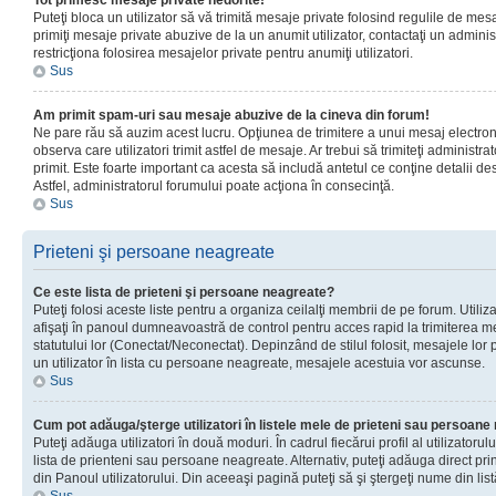
Tot primesc mesaje private nedorite!
Puteţi bloca un utilizator să vă trimită mesaje private folosind regulile de mes
primiţi mesaje private abuzive de la un anumit utilizator, contactaţi un adminis
restricţiona folosirea mesajelor private pentru anumiţi utilizatori.
Sus
Am primit spam-uri sau mesaje abuzive de la cineva din forum!
Ne pare rău să auzim acest lucru. Opţiunea de trimitere a unui mesaj electro
observa care utilizatori trimit astfel de mesaje. Ar trebui să trimiteţi administ
primit. Este foarte important ca acesta să includă antetul ce conţine detalii des
Astfel, administratorul forumului poate acţiona în consecinţă.
Sus
Prieteni şi persoane neagreate
Ce este lista de prieteni şi persoane neagreate?
Puteţi folosi aceste liste pentru a organiza ceilalţi membrii de pe forum. Utilizat
afişaţi în panoul dumneavoastră de control pentru acces rapid la trimiterea me
statutului lor (Conectat/Neconectat). Depinzând de stilul folosit, mesajele lor
un utilizator în lista cu persoane neagreate, mesajele acestuia vor ascunse.
Sus
Cum pot adăuga/şterge utilizatori în listele mele de prieteni sau persoan
Puteţi adăuga utilizatori în două moduri. În cadrul fiecărui profil al utilizatorul
lista de prienteni sau persoane neagreate. Alternativ, puteţi adăuga direct pri
din Panoul utilizatorului. Din aceeaşi pagină puteţi să şi ştergeţi nume din list