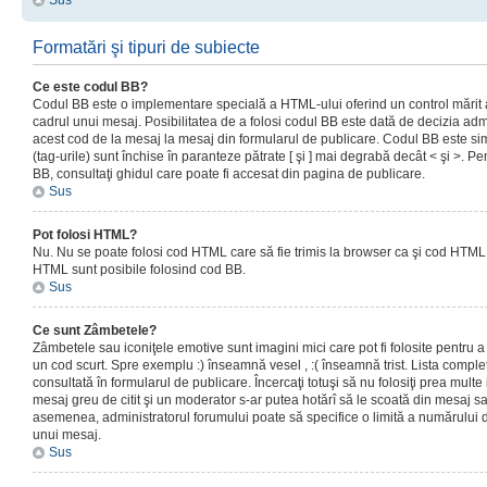
Sus
Formatări şi tipuri de subiecte
Ce este codul BB?
Codul BB este o implementare specială a HTML-ului oferind un control mărit a
cadrul unui mesaj. Posibilitatea de a folosi codul BB este dată de decizia admi
acest cod de la mesaj la mesaj din formularul de publicare. Codul BB este sim
(tag-urile) sunt închise în paranteze pătrate [ şi ] mai degrabă decât < şi >. P
BB, consultaţi ghidul care poate fi accesat din pagina de publicare.
Sus
Pot folosi HTML?
Nu. Nu se poate folosi cod HTML care să fie trimis la browser ca şi cod HTML. 
HTML sunt posibile folosind cod BB.
Sus
Ce sunt Zâmbetele?
Zâmbetele sau iconiţele emotive sunt imagini mici care pot fi folosite pentru
un cod scurt. Spre exemplu :) înseamnă vesel , :( înseamnă trist. Lista complet
consultată în formularul de publicare. Încercaţi totuşi să nu folosiţi prea mult
mesaj greu de citit şi un moderator s-ar putea hotărî să le scoată din mesaj s
asemenea, administratorul forumului poate să specifice o limită a numărului d
unui mesaj.
Sus