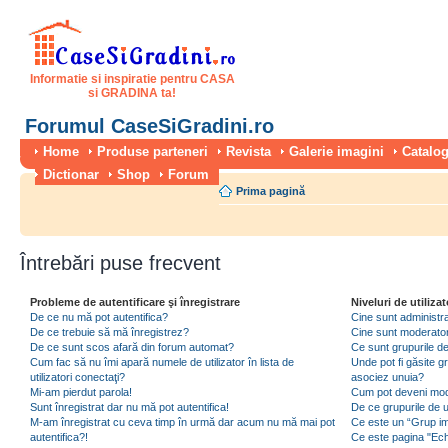
Informatie si inspiratie pentru CASA
si GRADINA ta!
Forumul CaseSiGradini.ro
Home
Produse parteneri
Revista
Galerie imagini
Catalog
Dictionar
Shop
Forum
Prima pagină
Întrebări puse frecvent
Probleme de autentificare şi înregistrare
Niveluri de utilizat
De ce nu mă pot autentifica?
Cine sunt administra
De ce trebuie să mă înregistrez?
Cine sunt moderator
De ce sunt scos afară din forum automat?
Ce sunt grupurile de 
Cum fac să nu îmi apară numele de utilizator în lista de
Unde pot fi găsite gr
utilizatori conectaţi?
asociez unuia?
Mi-am pierdut parola!
Cum pot deveni moder
Sunt înregistrat dar nu mă pot autentifica!
De ce grupurile de uti
M-am înregistrat cu ceva timp în urmă dar acum nu mă mai pot
Ce este un “Grup imp
autentifica?!
Ce este pagina "Ec