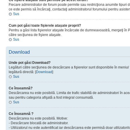
Ce fişiere ataşate sunt permise pe acest forum?
Fiecare administrator de forum poate permite sau restricţiona anumite tipuri de
ce este permis sâ încărcaţi, contactaţi administratorul forumului pentru asisten
Sus
Cum pot găsi toate fişierele ataşate proprii?
Pentru a găsi lista fişierelor ataşate încărcate de dumneavoastră, mergeţi în Pan
către secţiunea de fişiere ataşate.
Sus
Download
Unde pot găsi Download?
Legături către secţiunea de descărcare a fişierelor sunt disponibile în meniul
legătură directă: [
Download
]
Sus
Ce înseamnă?
Descărcarea nu este posibilă. Limita de trafic stabiltă de administratori în ac
sau pentru categoria afişată a fost integral consumată.
Sus
Ce înseamnă ?
Descărcarea nu este posibilă. Motive:
- Descărcare blocată de administrator.
- Utilizatorul nu este autentificat iar descărcarea este permisă doar utilizatorilo