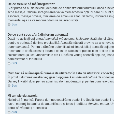
De ce trebuie să mă înregistrez?
S-ar putea să nu fie nevoie, depinde de adminstratorul forumului dacă e nevoi
scrie mesaje. Oricum, înregistrarea vă va oferi acces la opţiuni care nu sunt dis
asociate, mesaje private, trimiterea de email-uri altor utilizatori, înscrierea î
momente, aşa că vă recomandăm să vă înregistraţi.
Sus
De ce sunt scos afară din forum automat?
Dacă nu activaţi opţiunea
Autentifică-mă automat la fiecare vizită
atunci când v
pentru o perioadă de timp prestabilită. Această măsură previne ca altcineva 
dumneavoastră. Pentru a rămâne autentificat tot timpul, bifaţi această opţiune 
recomandat dacă accesaţi forumul de la un calculator public, cum ar fi de la o 
calculatoare (la liceu/universitate etc.). Dacă nu vedeţi această opţiune, îns
adminstrator al forumului.
Sus
Cum fac să nu îmi apară numele de utilizator în lista de utilizatori conectaţ
În profilul dumneavoastră veţi găsi o opţiune
Ascunde indicatorul de conecta
Da
veţi fi vizibil doar pentru administratori, moderatori şi pentru dumneavoastr
Sus
Mi-am pierdut parola!
Nu intraţi în panică! Parola dumneavoastră nu poate fi refăcută, dar poate fi r
lucru, mergeţi la pagina de autentificare şi folosiţi legătura
Am uitat parola
. Ur
trebui să vă puteţi autentifica.
Sus