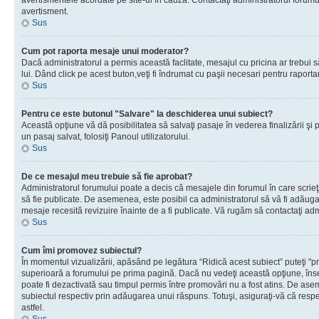
avertismentele acordate pe site-ul în cauză. Contactaţi administratorul forumulu
avertisment.
Sus
Cum pot raporta mesaje unui moderator?
Dacă administratorul a permis această faclitate, mesajul cu pricina ar trebui 
lui. Dând click pe acest buton,veţi fi îndrumat cu paşii necesari pentru raport
Sus
Pentru ce este butonul "Salvare" la deschiderea unui subiect?
Această opţiune vă dă posibilitatea să salvaţi pasaje în vederea finalizării şi pu
un pasaj salvat, folosiţi Panoul utilizatorului.
Sus
De ce mesajul meu trebuie să fie aprobat?
Administratorul forumului poate a decis că mesajele din forumul în care scrieţi
să fie publicate. De asemenea, este posibil ca administratorul să vă fi adăugat 
mesaje recesită revizuire înainte de a fi publicate. Vă rugăm să contactaţi adm
Sus
Cum îmi promovez subiectul?
În momentul vizualizării, apăsând pe legătura “Ridică acest subiect” puteţi "p
superioară a forumului pe prima pagină. Dacă nu vedeţi această opţiune, î
poate fi dezactivată sau timpul permis între promovări nu a fost atins. De as
subiectul respectiv prin adăugarea unui răspuns. Totuşi, asiguraţi-vă că respe
astfel.