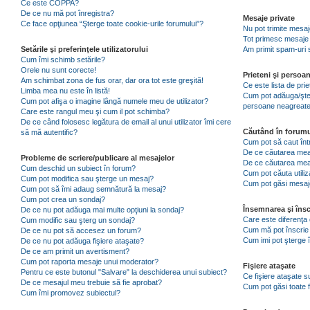
Ce este COPPA?
De ce nu mă pot înregistra?
Mesaje private
Ce face opţiunea “Şterge toate cookie-urile forumului”?
Nu pot trimite mesaj
Tot primesc mesaje 
Setările şi preferinţele utilizatorului
Am primit spam-uri 
Cum îmi schimb setările?
Orele nu sunt corecte!
Prieteni şi persoa
Am schimbat zona de fus orar, dar ora tot este greşită!
Ce este lista de pri
Limba mea nu este în listă!
Cum pot adăuga/şterg
Cum pot afişa o imagine lângă numele meu de utilizator?
persoane neagreat
Care este rangul meu şi cum il pot schimba?
De ce când folosesc legătura de email al unui utilizator îmi cere
Căutând în forumu
să mă autentific?
Cum pot să caut înt
De ce căutarea mea 
Probleme de scriere/publicare al mesajelor
De ce căutarea mea
Cum deschid un subiect în forum?
Cum pot căuta utiliz
Cum pot modifica sau şterge un mesaj?
Cum pot găsi mesaje
Cum pot să îmi adaug semnătură la mesaj?
Cum pot crea un sondaj?
Însemnarea şi însc
De ce nu pot adăuga mai multe opţiuni la sondaj?
Care este diferenţa 
Cum modific sau şterg un sondaj?
Cum mă pot înscrie 
De ce nu pot să accesez un forum?
Cum imi pot şterge î
De ce nu pot adăuga fişiere ataşate?
De ce am primit un avertisment?
Cum pot raporta mesaje unui moderator?
Fişiere ataşate
Pentru ce este butonul "Salvare" la deschiderea unui subiect?
Ce fişiere ataşate 
De ce mesajul meu trebuie să fie aprobat?
Cum pot găsi toate f
Cum îmi promovez subiectul?