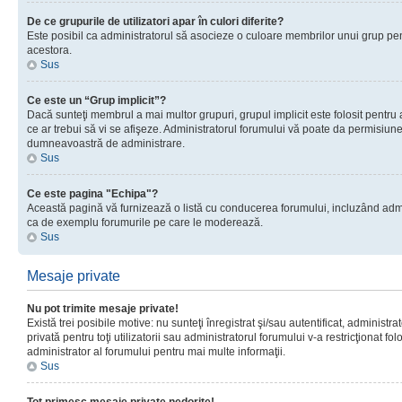
De ce grupurile de utilizatori apar în culori diferite?
Este posibil ca administratorul să asocieze o culoare membrilor unui grup pen
acestora.
Sus
Ce este un “Grup implicit”?
Dacă sunteţi membrul a mai multor grupuri, grupul implicit este folosit pentru
ce ar trebui să vi se afişeze. Administratorul forumului vă poate da permisiun
dumneavoastră de administrare.
Sus
Ce este pagina "Echipa"?
Această pagină vă furnizează o listă cu conducerea forumului, incluzând adminis
ca de exemplu forumurile pe care le moderează.
Sus
Mesaje private
Nu pot trimite mesaje private!
Există trei posibile motive: nu sunteţi înregistrat şi/sau autentificat, administ
privată pentru toţi utilizatorii sau administratorul forumului v-a restricţionat f
administrator al forumului pentru mai multe informaţii.
Sus