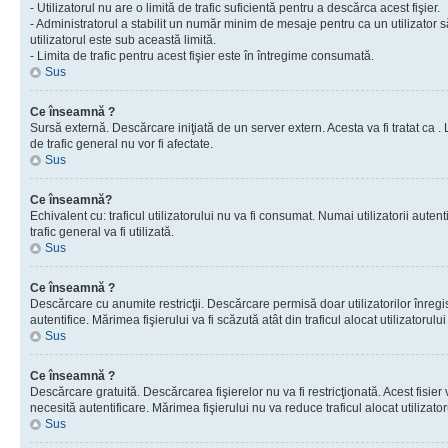
- Utilizatorul nu are o limită de trafic suficientă pentru a descărca acest fişier.
- Administratorul a stabilit un număr minim de mesaje pentru ca un utilizator s
utilizatorul este sub această limită.
- Limita de trafic pentru acest fişier este în întregime consumată.
Sus
Ce înseamnă ?
Sursă externă. Descărcare iniţiată de un server extern. Acesta va fi tratat ca . Lim
de trafic general nu vor fi afectate.
Sus
Ce înseamnă?
Echivalent cu: traficul utilizatorului nu va fi consumat. Numai utilizatorii autent
trafic general va fi utilizată.
Sus
Ce înseamnă ?
Descărcare cu anumite restricţii. Descărcare permisă doar utilizatorilor înregist
autentifice. Mărimea fişierului va fi scăzută atât din traficul alocat utilizatorului 
Sus
Ce înseamnă ?
Descărcare gratuită. Descărcarea fişierelor nu va fi restricţionată. Acest fisier 
necesită autentificare. Mărimea fişierului nu va reduce traficul alocat utilizato
Sus