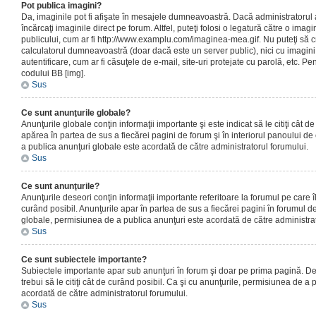
Pot publica imagini?
Da, imaginile pot fi afişate în mesajele dumneavoastră. Dacă administratorul a
încărcaţi imaginile direct pe forum. Altfel, puteţi folosi o legatură către o ima
publicului, cum ar fi http://www.examplu.com/imaginea-mea.gif. Nu puteţi să cr
calculatorul dumneavoastră (doar dacă este un server public), nici cu imagin
autentificare, cum ar fi căsuţele de e-mail, site-uri protejate cu parolă, etc. Pen
codului BB [img].
Sus
Ce sunt anunţurile globale?
Anunţurile globale conţin informaţii importante şi este indicat să le citiţi cât d
apărea în partea de sus a fiecărei pagini de forum şi în interiorul panoului de 
a publica anunţuri globale este acordată de către administratorul forumului.
Sus
Ce sunt anunţurile?
Anunţurile deseori conţin informaţii importante referitoare la forumul pe care îl 
curând posibil. Anunţurile apar în partea de sus a fiecărei pagini în forumul de
globale, permisiunea de a publica anunţuri este acordată de către administrat
Sus
Ce sunt subiectele importante?
Subiectele importante apar sub anunţuri în forum şi doar pe prima pagină. Des
trebui să le citiţi cât de curând posibil. Ca şi cu anunţurile, permisiunea de a
acordată de către administratorul forumului.
Sus