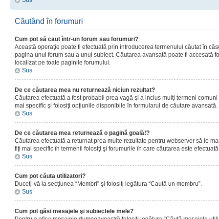
Sus
Căutând în forumuri
Cum pot să caut într-un forum sau forumuri?
Această operaţie poate fi efectuată prin introducerea termenului căutat în că
pagina unui forum sau a unui subiect. Căutarea avansată poate fi accesată fo
localizat pe toate paginile forumului.
Sus
De ce căutarea mea nu returnează niciun rezultat?
Căutarea efectuată a fost probabil prea vagă şi a inclus mulţi termeni comuni
mai specific şi folosiţi opţiunile disponibile în formularul de căutare avansată.
Sus
De ce căutarea mea returnează o pagină goală!?
Căutarea efectuată a returnat prea multe rezultate pentru webserver să le man
fiţi mai specific în termenii folosiţi şi forumurile în care căutarea este efectuată
Sus
Cum pot căuta utilizatori?
Duceţi-vă la secţiunea “Membri” şi folosiţi legătura “Caută un membru”.
Sus
Cum pot găsi mesajele şi subiectele mele?