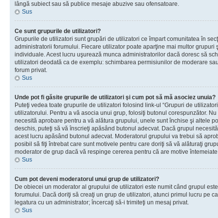
lângă subiect sau să publice mesaje abuzive sau ofensatoare.
Sus
Ce sunt grupurile de utilizatori?
Grupurile de utilizatori sunt grupări de utilizatori ce împart comunitatea în secţ
administratorii forumului. Fiecare utilizator poate aparţine mai multor grupuri 
individuale. Acest lucru uşurează munca administratorilor dacă doresc să sch
utilizatori deodată ca de exemplu: schimbarea permisiunilor de moderare sau 
forum privat.
Sus
Unde pot fi găsite grupurile de utilizatori şi cum pot să mă asociez unuia?
Puteţi vedea toate grupurile de utilizatori folosind link-ul “Grupuri de utilizato
utilizatorului. Pentru a vă asocia unui grup, folosiţi butonul corespunzător. N
necesită aprobare pentru a vă alătura grupului, unele sunt închise şi altele p
deschis, puteţi să vă înscrieţi apăsând butonul adecvat. Dacă grupul necesită
acest lucru apăsând butonul adecvat. Moderatorul grupului va trebui să apr
posibil să fiţi întrebat care sunt motivele pentru care doriţi să vă alăturaţi gru
moderator de grup dacă vă respinge cererea pentru că are motive întemeiate
Sus
Cum pot deveni moderatorul unui grup de utilizatori?
De obiecei un moderator al grupului de utilizatori este numit când grupul este
forumului. Dacă doriţi să creaţi un grup de utilizatori, atunci primul lucru pe car
legatura cu un administrator; încercaţi să-i trimiteţi un mesaj privat.
Sus