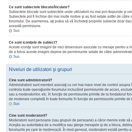
Ce sunt subiectele blocate/încuiate?
Subiectele blocate sunt subiectele unde utilizatorii nu mai pot răspunde şi or
Subiectele pot fi închise din mai multe motive şi au fost setate astfel de către
forumului. De asemenea, aţi putea să vă închideţi propriile subiecte doar dac
această permisiune.
Sus
Ce sunt iconiţele de subiect?
Aceste iconiţe sunt imagini de mici dimensiuni asociate cu mesaje pentru a ind
de a folosi aceste imagini depine de perminiunile setate de către administrato
Sus
Niveluri de utilizatori şi grupuri
Cine sunt administratorii?
Administratorii sunt membrii asociaţi cu cel mai mare nivel de control asupra în
controla toate operaţiunile forumului incluzând permisiunile de acces, excluder
sau a moderatorilor, etc. în funcţie de permisiunile primite de la fondatorul 
de moderare completă în toate formurile în funcţie de permisiunile primite de 
Sus
Cine sunt moderatorii?
Moderatorii sunt persoane (sau grupuri de persoane) a căror menire este să a
Aceştia au autoritatea de a modifica sau şterge mesajele şi de a bloca, debloc
forumurile pe care le moderează. În mod general, moderatorii există pentru a av