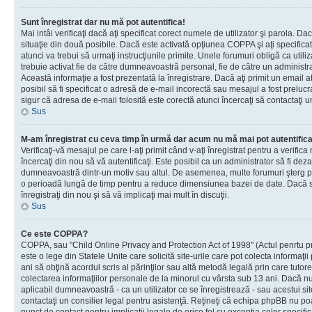
Sunt înregistrat dar nu mă pot autentifica!
Mai intâi verificaţi dacă aţi specificat corect numele de utilizator şi parola. Da
situaţie din două posibile. Dacă este activată opţiunea COPPA şi aţi specificat 
atunci va trebui să urmaţi instrucţiunile primite. Unele forumuri obligă ca utilizat
trebuie activat fie de către dumneavoastră personal, fie de către un administrat
Această informaţie a fost prezentată la înregistrare. Dacă aţi primit un email a
posibil să fi specificat o adresă de e-mail incorectă sau mesajul a fost prelucr
sigur că adresa de e-mail folosită este corectă atunci încercaţi să contactaţi u
Sus
M-am înregistrat cu ceva timp în urmă dar acum nu mă mai pot autentific
Verificaţi-vă mesajul pe care l-aţi primit când v-aţi înregistrat pentru a verifica
încercaţi din nou să vă autentificaţi. Este posibil ca un administrator să fi dezac
dumneavoastră dintr-un motiv sau altul. De asemenea, multe forumuri şterg peri
o perioadă lungă de timp pentru a reduce dimensiunea bazei de date. Dacă s-a
înregistraţi din nou şi să vă implicaţi mai mult în discuţii.
Sus
Ce este COPPA?
COPPA, sau "Child Online Privacy and Protection Act of 1998" (Actul penrtu pro
este o lege din Statele Unite care solicită site-urile care pot colecta informaţi
ani să obţină acordul scris al părinţilor sau altă metodă legală prin care tutore
colectarea informaţiilor personale de la minorul cu vârsta sub 13 ani. Dacă nu
aplicabil dumneavoastră - ca un utilizator ce se înregistrează - sau acestui site
contactaţi un consilier legal pentru asistenţă. Reţineţi că echipa phpBB nu poat