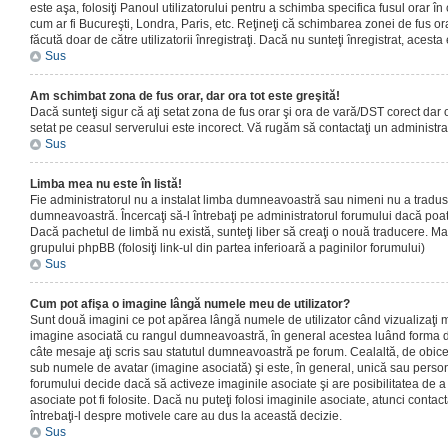
este aşa, folosiţi Panoul utilizatorului pentru a schimba specifica fusul orar în
cum ar fi Bucureşti, Londra, Paris, etc. Reţineţi că schimbarea zonei de fus orar
făcută doar de către utilizatorii înregistraţi. Dacă nu sunteţi înregistrat, aces
Sus
Am schimbat zona de fus orar, dar ora tot este greşită!
Dacă sunteţi sigur că aţi setat zona de fus orar şi ora de vară/DST corect dar o
setat pe ceasul serverului este incorect. Vă rugăm să contactaţi un administr
Sus
Limba mea nu este în listă!
Fie administratorul nu a instalat limba dumneavoastră sau nimeni nu a tradus
dumneavoastră. Încercaţi să-l întrebaţi pe administratorul forumului dacă poat
Dacă pachetul de limbă nu există, sunteţi liber să creaţi o nouă traducere. Mai 
grupului phpBB (folosiţi link-ul din partea inferioară a paginilor forumului)
Sus
Cum pot afişa o imagine lângă numele meu de utilizator?
Sunt două imagini ce pot apărea lângă numele de utilizator când vizualizaţi m
imagine asociată cu rangul dumneavoastră, în general acestea luând forma de
câte mesaje aţi scris sau statutul dumneavoastră pe forum. Cealaltă, de obic
sub numele de avatar (imagine asociată) şi este, în general, unică sau personal
forumului decide dacă să activeze imaginile asociate şi are posibilitatea de a
asociate pot fi folosite. Dacă nu puteţi folosi imaginile asociate, atunci contact
întrebaţi-l despre motivele care au dus la această decizie.
Sus