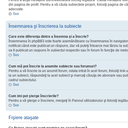
Pentru a afişa mesajele dumneavoastră folosiţi legătura “Căută mesajele utiliz
din pagina de profil. Pentru a vă căuta subiectele proprii, folosiţi pagina de c
adecvate.
Sus
Însemnarea şi înscrierea la subiecte
Care este diferenţa dintre a însemna şi a înscrie?
Însemnarea în phpBB3 este foarte asemănătoare cu însemnarea în navigator
notificat când este publicat un răspuns, dar vă puteţi întoarce mai târziu la subie
va fi publicat un raspuns în subiectul respectiv sau în forum în funcţie de meto
Sus
Cum mă pot înscrie la anumite subiecte sau forumuri?
Pentru a vă înscrie la un anumit forum, odata intrat în acel forum, folosiţi link
la un subiect, răspundeţi la acel subiect şi marcaţi căsuţa de abonare sau put
cadrul subiectului.
Sus
Cum imi pot şterge înscrierile?
Pentru a vă şterge o înscriere, mergeţi în Panoul utilizatorului şi folosiţi legătur
Sus
Fişiere ataşate