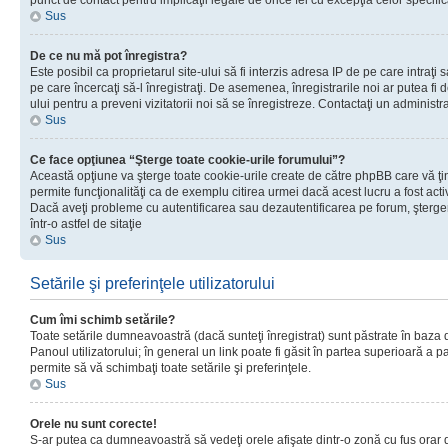
punct de contact pentru implicaţii legale de orice fel cu excepţia celor specific
Sus
De ce nu mă pot înregistra?
Este posibil ca proprietarul site-ului să fi interzis adresa IP de pe care intraţi 
pe care încercaţi să-l înregistraţi. De asemenea, înregistrarile noi ar putea fi d
ului pentru a preveni vizitatorii noi să se înregistreze. Contactaţi un administr
Sus
Ce face opţiunea “Şterge toate cookie-urile forumului”?
Această opţiune va şterge toate cookie-urile create de către phpBB care vă ţ
permite funcţionalităţi ca de exemplu citirea urmei dacă acest lucru a fost acti
Dacă aveţi probleme cu autentificarea sau dezautentificarea pe forum, şterger
într-o astfel de sitaţie
Sus
Setările şi preferinţele utilizatorului
Cum îmi schimb setările?
Toate setările dumneavoastră (dacă sunteţi înregistrat) sunt păstrate în baza de
Panoul utilizatorului; în general un link poate fi găsit în partea superioară a p
permite să vă schimbaţi toate setările şi preferinţele.
Sus
Orele nu sunt corecte!
S-ar putea ca dumneavoastră să vedeţi orele afişate dintr-o zonă cu fus orar di