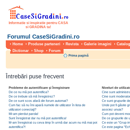
Informatie si inspiratie pentru CASA
si GRADINA ta!
Forumul CaseSiGradini.ro
Home
Produse parteneri
Revista
Galerie imagini
Catalog
Dictionar
Shop
Forum
Prima pagină
Întrebări puse frecvent
Probleme de autentificare şi înregistrare
Niveluri de utilizat
De ce nu mă pot autentifica?
Cine sunt administra
De ce trebuie să mă înregistrez?
Cine sunt moderator
De ce sunt scos afară din forum automat?
Ce sunt grupurile de 
Cum fac să nu îmi apară numele de utilizator în lista de
Unde pot fi găsite gr
utilizatori conectaţi?
asociez unuia?
Mi-am pierdut parola!
Cum pot deveni moder
Sunt înregistrat dar nu mă pot autentifica!
De ce grupurile de uti
M-am înregistrat cu ceva timp în urmă dar acum nu mă mai pot
Ce este un “Grup imp
autentifica?!
Ce este pagina "Ec