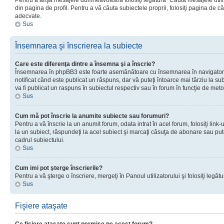
Pentru a afişa mesajele dumneavoastră folosiţi legătura “Căută mesajele utiliz
din pagina de profil. Pentru a vă căuta subiectele proprii, folosiţi pagina de c
adecvate.
Sus
Însemnarea şi înscrierea la subiecte
Care este diferenţa dintre a însemna şi a înscrie?
Însemnarea în phpBB3 este foarte asemănătoare cu însemnarea în navigator
notificat când este publicat un răspuns, dar vă puteţi întoarce mai târziu la subie
va fi publicat un raspuns în subiectul respectiv sau în forum în funcţie de meto
Sus
Cum mă pot înscrie la anumite subiecte sau forumuri?
Pentru a vă înscrie la un anumit forum, odata intrat în acel forum, folosiţi link
la un subiect, răspundeţi la acel subiect şi marcaţi căsuţa de abonare sau put
cadrul subiectului.
Sus
Cum imi pot şterge înscrierile?
Pentru a vă şterge o înscriere, mergeţi în Panoul utilizatorului şi folosiţi legătur
Sus
Fişiere ataşate