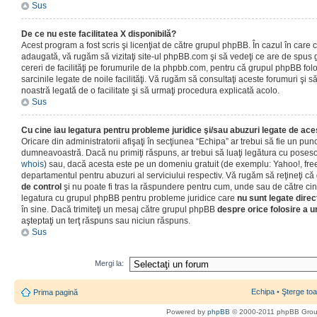
Sus
De ce nu este facilitatea X disponibilă?
Acest program a fost scris şi licenţiat de către grupul phpBB. În cazul în care co
adaugată, vă rugăm să vizitaţi site-ul phpBB.com şi să vedeţi ce are de spus
cereri de facilităţi pe forumurile de la phpbb.com, pentru că grupul phpBB fo
sarcinile legate de noile facilităţi. Vă rugăm să consultaţi aceste forumuri şi s
noastră legată de o facilitate şi să urmaţi procedura explicată acolo.
Sus
Cu cine iau legatura pentru probleme juridice şi/sau abuzuri legate de ac
Oricare din administratorii afişaţi în secţiunea “Echipa” ar trebui să fie un punc
dumneavoastră. Dacă nu primiţi răspuns, ar trebui să luaţi legătura cu poseso
whois
) sau, dacă acesta este pe un domeniu gratuit (de exemplu: Yahoo!, free
departamentul pentru abuzuri al serviciului respectiv. Vă rugăm să reţineţi 
de control
şi nu poate fi tras la răspundere pentru cum, unde sau de către cin
legatura cu grupul phpBB pentru probleme juridice care
nu sunt legate direc
în sine. Dacă trimiteţi un mesaj către grupul phpBB
despre orice folosire a un
aşteptaţi un terţ răspuns sau niciun răspuns.
Sus
Mergi la:
Echipa
•
Şterge toa
Prima pagină
Powered by
phpBB
© 2000-2011 phpBB Gro