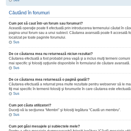
Sus
Căutând în forumuri
Cum pot să caut într-un forum sau forumuri?
Această operaţie poate fi efectuată prin introducerea termenului căutat în că
pagina unui forum sau a unui subiect. Căutarea avansată poate fi accesată fo
localizat pe toate paginile forumului.
Sus
De ce căutarea mea nu returnează niciun rezultat?
Căutarea efectuată a fost probabil prea vagă şi a inclus mulţi termeni comuni
mai specific şi folosiţi opţiunile disponibile în formularul de căutare avansată.
Sus
De ce căutarea mea returnează o pagină goală!?
Căutarea efectuată a returnat prea multe rezultate pentru webserver să le man
fiţi mai specific în termenii folosiţi şi forumurile în care căutarea este efectuată
Sus
Cum pot căuta utilizatori?
Duceţi-vă la secţiunea “Membri” şi folosiţi legătura “Caută un membru”.
Sus
Cum pot găsi mesajele şi subiectele mele?