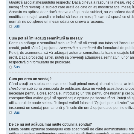
Modifică
asociat mesajulului respectiv. Dacă cineva a răspuns la mesaj, veţi 
mesaj când reveniţi la subiect care arată de cate ori aţi modificat acel mesaj 
Aceasta va apărea doar dacă cineva a răspuns la subiect; nu va apărea dacă
modificat mesajul, aceştia ar trebui să lase un mesaj în care să spună ce şi de 
normali nu pot şterge un mesaj odată ce cineva a răspuns.
Sus
Cum pot să îmi adaug semnătură la mesaj?
Pentru a adăuga o semnătură trebuie întâi să vă creaţi una folosind Panoul ut
creată, puteţi să bifaţi opţiunea
Ataşează o semnătură
din formularul de publ
Puteţi, de asemenea, să vă adăugaţi automat semnătura la toate mesajele b
profil. Dacă procedaţi astfel, puteţi să preveniţi adăugarea semnăturii unor a
respectivă din formularul de publicare.
Sus
Cum pot crea un sondaj?
Când creaţi un subiect nou sau modificaţi primul mesaj al unui subiect, ar tre
chestionar
sub zona principală de publicare; dacă nu vedeţi acest lucru probab
necesare pentru a crea sondaje. Introduceţi un titlu pentru chestionar şi cel p
corespunzător având grijă să specificaţi o opţiune pe fiecare rând. Puteţi să s
utilizatorul de poate selecta în timpul votării folosind “Opţiuni per utilizator”, v
înseamnă un sondaj permanent) şi în cele din urmă opţiunea ce pemite utilizat
Sus
De ce nu pot adăuga mai multe opţiuni la sondaj?
Limita pentru opţiunile sondajului este specificată de către administratorul fo