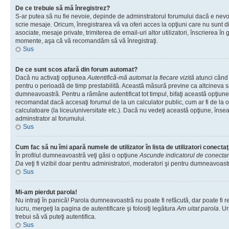
De ce trebuie să mă înregistrez?
S-ar putea să nu fie nevoie, depinde de adminstratorul forumului dacă e nevoi
scrie mesaje. Oricum, înregistrarea vă va oferi acces la opţiuni care nu sunt dis
asociate, mesaje private, trimiterea de email-uri altor utilizatori, înscrierea î
momente, aşa că vă recomandăm să vă înregistraţi.
Sus
De ce sunt scos afară din forum automat?
Dacă nu activaţi opţiunea
Autentifică-mă automat la fiecare vizită
atunci când v
pentru o perioadă de timp prestabilită. Această măsură previne ca altcineva 
dumneavoastră. Pentru a rămâne autentificat tot timpul, bifaţi această opţiune 
recomandat dacă accesaţi forumul de la un calculator public, cum ar fi de la o 
calculatoare (la liceu/universitate etc.). Dacă nu vedeţi această opţiune, îns
adminstrator al forumului.
Sus
Cum fac să nu îmi apară numele de utilizator în lista de utilizatori conectaţ
În profilul dumneavoastră veţi găsi o opţiune
Ascunde indicatorul de conecta
Da
veţi fi vizibil doar pentru administratori, moderatori şi pentru dumneavoastr
Sus
Mi-am pierdut parola!
Nu intraţi în panică! Parola dumneavoastră nu poate fi refăcută, dar poate fi r
lucru, mergeţi la pagina de autentificare şi folosiţi legătura
Am uitat parola
. Ur
trebui să vă puteţi autentifica.
Sus