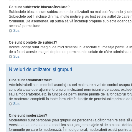
Ce sunt subiectele blocate/încuiate?
Subiectele blocate sunt subiectele unde utilizatorii nu mai pot răspunde şi or
Subiectele pot fi închise din mai multe motive şi au fost setate astfel de către
forumului. De asemenea, aţi putea să vă închideţi propriile subiecte doar dac
această permisiune.
Sus
Ce sunt iconiţele de subiect?
Aceste iconiţe sunt imagini de mici dimensiuni asociate cu mesaje pentru a ind
de a folosi aceste imagini depine de perminiunile setate de către administrato
Sus
Niveluri de utilizatori şi grupuri
Cine sunt administratorii?
Administratorii sunt membrii asociaţi cu cel mai mare nivel de control asupra în
controla toate operaţiunile forumului incluzând permisiunile de acces, excluder
sau a moderatorilor, etc. în funcţie de permisiunile primite de la fondatorul 
de moderare completă în toate formurile în funcţie de permisiunile primite de 
Sus
Cine sunt moderatorii?
Moderatorii sunt persoane (sau grupuri de persoane) a căror menire este să a
Aceştia au autoritatea de a modifica sau şterge mesajele şi de a bloca, debloc
forumurile pe care le moderează. În mod general, moderatorii există pentru a av