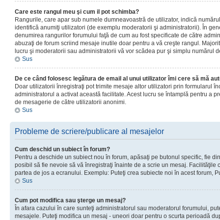
Care este rangul meu şi cum il pot schimba?
Rangurile, care apar sub numele dumneavoastră de utilizator, indică numărul 
identifică anumiţi utilizatori (de exemplu moderatorii şi administratorii). În ge
denumirea rangurilor forumului faţă de cum au fost specificate de către admin
abuzaţi de forum scriind mesaje inutile doar pentru a vă creşte rangul. Majorit
lucru şi moderatorii sau administratorii vă vor scădea pur şi simplu numărul 
Sus
De ce când folosesc legătura de email al unui utilizator îmi cere să mă aut
Doar utilizatorii înregistraţi pot trimite mesaje altor utilizatori prin formularul
administratorul a activat această facilitate. Acest lucru se întamplă pentru a p
de mesagerie de către utilizatorii anonimi.
Sus
Probleme de scriere/publicare al mesajelor
Cum deschid un subiect în forum?
Pentru a deschide un subiect nou în forum, apăsaţi pe butonul specific, fie din
posibil să fie nevoie să vă înregistraţi înainte de a scrie un mesaj. Facilităţile
partea de jos a ecranului. Exemplu: Puteţi crea subiecte noi în acest forum, Pu
Sus
Cum pot modifica sau şterge un mesaj?
În afara cazului în care sunteţi administratorul sau moderatorul forumului, put
mesajele. Puteţi modifica un mesaj - uneori doar pentru o scurta perioadă d