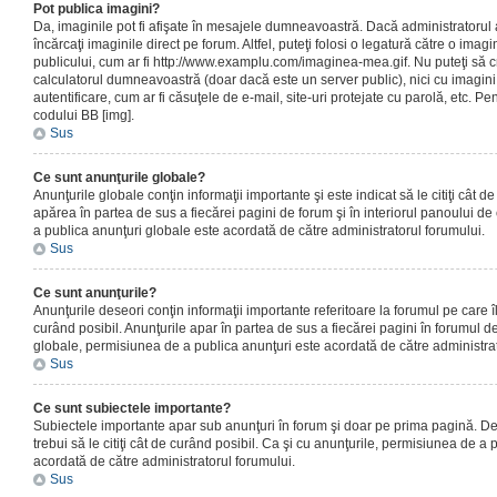
Pot publica imagini?
Da, imaginile pot fi afişate în mesajele dumneavoastră. Dacă administratorul a
încărcaţi imaginile direct pe forum. Altfel, puteţi folosi o legatură către o ima
publicului, cum ar fi http://www.examplu.com/imaginea-mea.gif. Nu puteţi să cr
calculatorul dumneavoastră (doar dacă este un server public), nici cu imagin
autentificare, cum ar fi căsuţele de e-mail, site-uri protejate cu parolă, etc. Pen
codului BB [img].
Sus
Ce sunt anunţurile globale?
Anunţurile globale conţin informaţii importante şi este indicat să le citiţi cât d
apărea în partea de sus a fiecărei pagini de forum şi în interiorul panoului de 
a publica anunţuri globale este acordată de către administratorul forumului.
Sus
Ce sunt anunţurile?
Anunţurile deseori conţin informaţii importante referitoare la forumul pe care îl 
curând posibil. Anunţurile apar în partea de sus a fiecărei pagini în forumul de
globale, permisiunea de a publica anunţuri este acordată de către administrat
Sus
Ce sunt subiectele importante?
Subiectele importante apar sub anunţuri în forum şi doar pe prima pagină. Des
trebui să le citiţi cât de curând posibil. Ca şi cu anunţurile, permisiunea de a
acordată de către administratorul forumului.
Sus