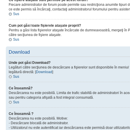
Ce fişiere ataşate sunt permise pe acest forum?
Fiecare administrator de forum poate permite sau restricţiona anumite tipuri de
ce este permis sâ încărcaţi, contactaţi administratorul forumului pentru asisten
Sus
Cum pot găsi toate fişierele ataşate proprii?
Pentru a găsi lista fişierelor ataşate încărcate de dumneavoastră, mergeţi în Pan
către secţiunea de fişiere ataşate.
Sus
Download
Unde pot găsi Download?
Legături către secţiunea de descărcare a fişierelor sunt disponibile în meniul
legătură directă: [
Download
]
Sus
Ce înseamnă?
Descărcarea nu este posibilă. Limita de trafic stabiltă de administratori în ac
sau pentru categoria afişată a fost integral consumată.
Sus
Ce înseamnă ?
Descărcarea nu este posibilă. Motive:
- Descărcare blocată de administrator.
- Utilizatorul nu este autentificat iar descărcarea este permisă doar utilizatorilo