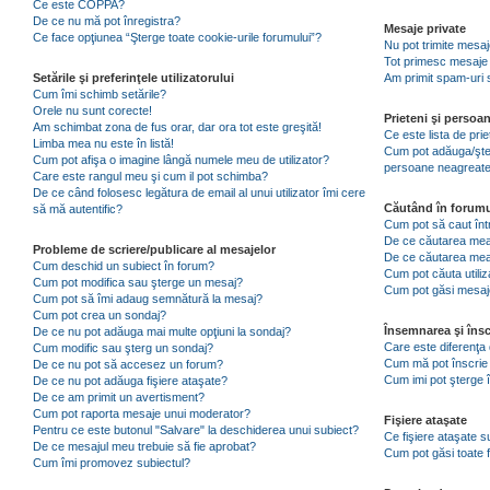
Ce este COPPA?
De ce nu mă pot înregistra?
Mesaje private
Ce face opţiunea “Şterge toate cookie-urile forumului”?
Nu pot trimite mesaj
Tot primesc mesaje 
Setările şi preferinţele utilizatorului
Am primit spam-uri 
Cum îmi schimb setările?
Orele nu sunt corecte!
Prieteni şi persoa
Am schimbat zona de fus orar, dar ora tot este greşită!
Ce este lista de pri
Limba mea nu este în listă!
Cum pot adăuga/şterg
Cum pot afişa o imagine lângă numele meu de utilizator?
persoane neagreat
Care este rangul meu şi cum il pot schimba?
De ce când folosesc legătura de email al unui utilizator îmi cere
Căutând în forumu
să mă autentific?
Cum pot să caut înt
De ce căutarea mea 
Probleme de scriere/publicare al mesajelor
De ce căutarea mea
Cum deschid un subiect în forum?
Cum pot căuta utiliz
Cum pot modifica sau şterge un mesaj?
Cum pot găsi mesaje
Cum pot să îmi adaug semnătură la mesaj?
Cum pot crea un sondaj?
Însemnarea şi însc
De ce nu pot adăuga mai multe opţiuni la sondaj?
Care este diferenţa 
Cum modific sau şterg un sondaj?
Cum mă pot înscrie 
De ce nu pot să accesez un forum?
Cum imi pot şterge î
De ce nu pot adăuga fişiere ataşate?
De ce am primit un avertisment?
Cum pot raporta mesaje unui moderator?
Fişiere ataşate
Pentru ce este butonul "Salvare" la deschiderea unui subiect?
Ce fişiere ataşate 
De ce mesajul meu trebuie să fie aprobat?
Cum pot găsi toate f
Cum îmi promovez subiectul?