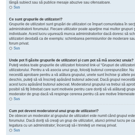
lângă subiect sau să publice mesaje abuzive sau ofensatoare.
Sus
Ce sunt grupurile de utilizatori?
Grupurile de utilizatori sunt grupări de utilizatori ce împart comunitatea în secţ
administratorii forumului. Fiecare utilizator poate aparţine mai multor grupuri 
individuale. Acest lucru uşurează munca administratorilor dacă doresc să sch
utilizatori deodată ca de exemplu: schimbarea permisiunilor de moderare sau 
forum privat.
Sus
Unde pot fi găsite grupurile de utilizatori şi cum pot să mă asociez unuia?
Puteţi vedea toate grupurile de utilizatori folosind link-ul “Grupuri de utilizato
utilizatorului. Pentru a vă asocia unui grup, folosiţi butonul corespunzător. N
necesită aprobare pentru a vă alătura grupului, unele sunt închise şi altele p
deschis, puteţi să vă înscrieţi apăsând butonul adecvat. Dacă grupul necesită
acest lucru apăsând butonul adecvat. Moderatorul grupului va trebui să apr
posibil să fiţi întrebat care sunt motivele pentru care doriţi să vă alăturaţi gru
moderator de grup dacă vă respinge cererea pentru că are motive întemeiate
Sus
Cum pot deveni moderatorul unui grup de utilizatori?
De obiecei un moderator al grupului de utilizatori este numit când grupul este
forumului. Dacă doriţi să creaţi un grup de utilizatori, atunci primul lucru pe car
legatura cu un administrator; încercaţi să-i trimiteţi un mesaj privat.
Sus