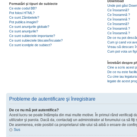
Download
Formatări şi tipuri de subiecte
Unde pot găsi Dow
Ce este codul BB?
Ce înseamnă?
Pot folosi HTML?
Ce înseamnă ?
Ce sunt Zâmbetele?
Ce înseamnă ?
Pot publica imagini?
Ce înseamnă?
Ce sunt anunţurile globale?
Ce înseamnă ?
Ce sunt anunţurile?
Ce înseamnă ?
Ce sunt subiectele importante?
De ce nu pot descăr
Ce sunt subiectele blocate/încuiate?
Cum şi cand voi ave
Ce sunt iconiţele de subiect?
Vreau să descarc în
Cum pot vota un fiş
Întrebări despre 
Cine a scris acest
De ce nu este facili
Cu cine iau legatura
legate de acest pr
Probleme de autentificare şi înregistrare
De ce nu mă pot autentifica?
Acest lucru se poate întâmpla din mai multe motive. În primul rând verificaţi d
utilizator şi parola. Dacă da, contactaţi un administrator al forumului ca să fiţi 
De asemenea, este posibil ca proprietarul site-ului să aibă o eroare de confir
Sus