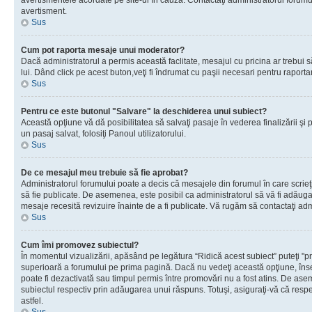
avertismentele acordate pe site-ul în cauză. Contactaţi administratorul forumulu
avertisment.
Sus
Cum pot raporta mesaje unui moderator?
Dacă administratorul a permis această faclitate, mesajul cu pricina ar trebui 
lui. Dând click pe acest buton,veţi fi îndrumat cu paşii necesari pentru raport
Sus
Pentru ce este butonul "Salvare" la deschiderea unui subiect?
Această opţiune vă dă posibilitatea să salvaţi pasaje în vederea finalizării şi pu
un pasaj salvat, folosiţi Panoul utilizatorului.
Sus
De ce mesajul meu trebuie să fie aprobat?
Administratorul forumului poate a decis că mesajele din forumul în care scrieţi
să fie publicate. De asemenea, este posibil ca administratorul să vă fi adăugat 
mesaje recesită revizuire înainte de a fi publicate. Vă rugăm să contactaţi adm
Sus
Cum îmi promovez subiectul?
În momentul vizualizării, apăsând pe legătura “Ridică acest subiect” puteţi "p
superioară a forumului pe prima pagină. Dacă nu vedeţi această opţiune, î
poate fi dezactivată sau timpul permis între promovări nu a fost atins. De as
subiectul respectiv prin adăugarea unui răspuns. Totuşi, asiguraţi-vă că respe
astfel.