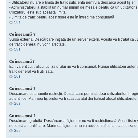
- Utilizatorul nu are o limită de trafic suficientă pentru a descărca acest fişier.
- Administratorul a stabilit un număr minim de mesaje pentru ca un utilizator s
utilizatorul este sub această limită.
- Limita de trafic pentru acest fişier este în întregime consumată.
Sus
Ce înseamnă ?
Sursă externă. Descărcare iniţiată de un server extern. Acesta va fi tratat ca . Lim
de trafic general nu vor fi afectate.
Sus
Ce înseamnă?
Echivalent cu: traficul utilizatorului nu va fi consumat. Numai utilizatorii autent
trafic general va fi utilizată.
Sus
Ce înseamnă ?
Descărcare cu anumite restricţii. Descărcare permisă doar utilizatorilor înregist
autentifice. Mărimea fişierului va fi scăzută atât din traficul alocat utilizatorului 
Sus
Ce înseamnă ?
Descărcare gratuită. Descărcarea fişierelor nu va fi restricţionată. Acest fisier 
necesită autentificare. Mărimea fişierului nu va reduce traficul alocat utilizato
Sus