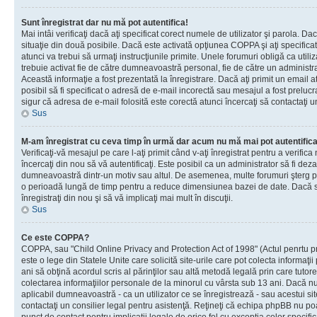
Sunt înregistrat dar nu mă pot autentifica!
Mai intâi verificaţi dacă aţi specificat corect numele de utilizator şi parola. Da
situaţie din două posibile. Dacă este activată opţiunea COPPA şi aţi specificat 
atunci va trebui să urmaţi instrucţiunile primite. Unele forumuri obligă ca utilizat
trebuie activat fie de către dumneavoastră personal, fie de către un administrat
Această informaţie a fost prezentată la înregistrare. Dacă aţi primit un email a
posibil să fi specificat o adresă de e-mail incorectă sau mesajul a fost prelucr
sigur că adresa de e-mail folosită este corectă atunci încercaţi să contactaţi u
Sus
M-am înregistrat cu ceva timp în urmă dar acum nu mă mai pot autentific
Verificaţi-vă mesajul pe care l-aţi primit când v-aţi înregistrat pentru a verifica
încercaţi din nou să vă autentificaţi. Este posibil ca un administrator să fi dezac
dumneavoastră dintr-un motiv sau altul. De asemenea, multe forumuri şterg peri
o perioadă lungă de timp pentru a reduce dimensiunea bazei de date. Dacă s-a
înregistraţi din nou şi să vă implicaţi mai mult în discuţii.
Sus
Ce este COPPA?
COPPA, sau "Child Online Privacy and Protection Act of 1998" (Actul penrtu pro
este o lege din Statele Unite care solicită site-urile care pot colecta informaţi
ani să obţină acordul scris al părinţilor sau altă metodă legală prin care tutore
colectarea informaţiilor personale de la minorul cu vârsta sub 13 ani. Dacă nu
aplicabil dumneavoastră - ca un utilizator ce se înregistrează - sau acestui site
contactaţi un consilier legal pentru asistenţă. Reţineţi că echipa phpBB nu poat