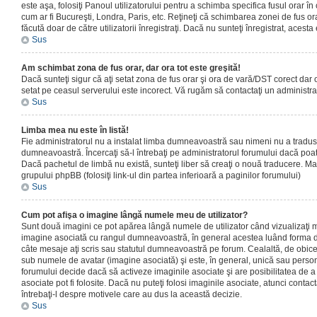
este aşa, folosiţi Panoul utilizatorului pentru a schimba specifica fusul orar în
cum ar fi Bucureşti, Londra, Paris, etc. Reţineţi că schimbarea zonei de fus orar
făcută doar de către utilizatorii înregistraţi. Dacă nu sunteţi înregistrat, aces
Sus
Am schimbat zona de fus orar, dar ora tot este greşită!
Dacă sunteţi sigur că aţi setat zona de fus orar şi ora de vară/DST corect dar o
setat pe ceasul serverului este incorect. Vă rugăm să contactaţi un administr
Sus
Limba mea nu este în listă!
Fie administratorul nu a instalat limba dumneavoastră sau nimeni nu a tradus
dumneavoastră. Încercaţi să-l întrebaţi pe administratorul forumului dacă poat
Dacă pachetul de limbă nu există, sunteţi liber să creaţi o nouă traducere. Mai 
grupului phpBB (folosiţi link-ul din partea inferioară a paginilor forumului)
Sus
Cum pot afişa o imagine lângă numele meu de utilizator?
Sunt două imagini ce pot apărea lângă numele de utilizator când vizualizaţi m
imagine asociată cu rangul dumneavoastră, în general acestea luând forma de
câte mesaje aţi scris sau statutul dumneavoastră pe forum. Cealaltă, de obic
sub numele de avatar (imagine asociată) şi este, în general, unică sau personal
forumului decide dacă să activeze imaginile asociate şi are posibilitatea de a
asociate pot fi folosite. Dacă nu puteţi folosi imaginile asociate, atunci contact
întrebaţi-l despre motivele care au dus la această decizie.
Sus