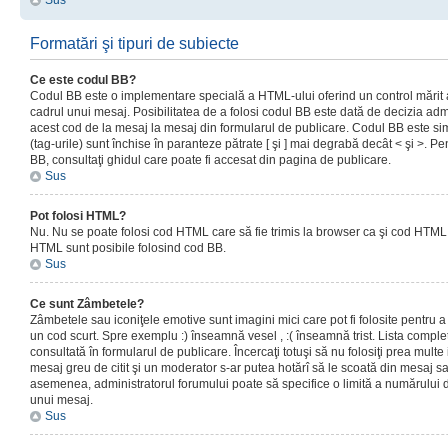
Sus
Formatări şi tipuri de subiecte
Ce este codul BB?
Codul BB este o implementare specială a HTML-ului oferind un control mărit a
cadrul unui mesaj. Posibilitatea de a folosi codul BB este dată de decizia admi
acest cod de la mesaj la mesaj din formularul de publicare. Codul BB este sim
(tag-urile) sunt închise în paranteze pătrate [ şi ] mai degrabă decât < şi >. P
BB, consultaţi ghidul care poate fi accesat din pagina de publicare.
Sus
Pot folosi HTML?
Nu. Nu se poate folosi cod HTML care să fie trimis la browser ca şi cod HTML. 
HTML sunt posibile folosind cod BB.
Sus
Ce sunt Zâmbetele?
Zâmbetele sau iconiţele emotive sunt imagini mici care pot fi folosite pentru
un cod scurt. Spre exemplu :) înseamnă vesel , :( înseamnă trist. Lista complet
consultată în formularul de publicare. Încercaţi totuşi să nu folosiţi prea mult
mesaj greu de citit şi un moderator s-ar putea hotărî să le scoată din mesaj s
asemenea, administratorul forumului poate să specifice o limită a numărului d
unui mesaj.
Sus