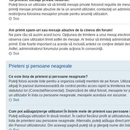
Tot primesc mesaje private nedorite!
Puteţi bloca un utilizator să vă trimită mesaje private folosind regulile de mes
primiţi mesaje private abuzive de la un anumit utilizator, contactaţi un adminis
restricţiona folosirea mesajelor private pentru anumiţi utilizatori.
Sus
Am primit spam-uri sau mesaje abuzive de la cineva din forum!
Ne pare rău să auzim acest lucru. Opţiunea de trimitere a unui mesaj electro
observa care utilizatori trimit astfel de mesaje. Ar trebui să trimiteţi administ
primit. Este foarte important ca acesta să includă antetul ce conţine detalii des
Astfel, administratorul forumului poate acţiona în consecinţă.
Sus
Prieteni şi persoane neagreate
Ce este lista de prieteni şi persoane neagreate?
Puteţi folosi aceste liste pentru a organiza ceilalţi membrii de pe forum. Utilizat
afişaţi în panoul dumneavoastră de control pentru acces rapid la trimiterea me
statutului lor (Conectat/Neconectat). Depinzând de stilul folosit, mesajele lor
un utilizator în lista cu persoane neagreate, mesajele acestuia vor ascunse.
Sus
Cum pot adăuga/şterge utilizatori în listele mele de prieteni sau persoan
Puteţi adăuga utilizatori în două moduri. În cadrul fiecărui profil al utilizatorul
lista de prienteni sau persoane neagreate. Alternativ, puteţi adăuga direct pri
din Panoul utilizatorului. Din aceeaşi pagină puteţi să şi ştergeţi nume din list