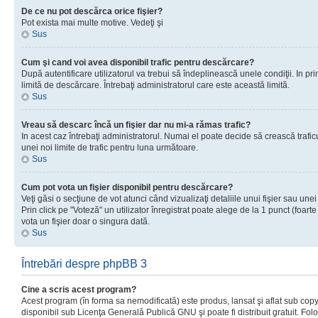
De ce nu pot descărca orice fişier?
Pot exista mai multe motive. Vedeţi şi
Sus
Cum şi cand voi avea disponibil trafic pentru descărcare?
După autentificare utilizatorul va trebui să îndeplinească unele condiţii. In prim
limită de descărcare. Întrebaţi administratorul care este această limită.
Sus
Vreau să descarc încă un fişier dar nu mi-a rămas trafic?
In acest caz întrebaţi administratorul. Numai el poate decide să crească trafic
unei noi limite de trafic pentru luna următoare.
Sus
Cum pot vota un fişier disponibil pentru descărcare?
Veţi găsi o secţiune de vot atunci când vizualizaţi detaliile unui fişier sau unei
Prin click pe "Voteză" un utilizator înregistrat poate alege de la 1 punct (foarte
vota un fişier doar o singura dată.
Sus
Întrebări despre phpBB 3
Cine a scris acest program?
Acest program (în forma sa nemodificată) este produs, lansat şi aflat sub copy
disponibil sub Licenţa Generală Publică GNU şi poate fi distribuit gratuit. Folos