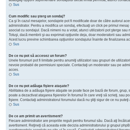
adăugaţi opţiuni suplimentare sondajului decât limita permisă, atunci contacta
Sus
Cum modific sau şterg un sondaj?
Ca şi în cazul mesajelor, sondajele pot fi modificate doar de către autorul ac
administrator. Pentru a modifica un sondaj, efectuaţi un click pe primul mesaj
asociat cu sondajul. Dacă nimeni nu a votat, atunci utilizatorii pot şterge sau 
Totuşi, dacă membrii şi-au exprimat opţiunile deja, doar moderatorii sau admini
Acest lucru previne schimbarea opţiunilor sondajului înainte de finalizarea ac
Sus
De ce nu pot să accesez un forum?
Unele forumuri pot fi limitate pentru anumiţi utilizatori sau grupuri de utilizatori
nevoie probabil de permisiuni speciale. Contactaţi un moderator sau pe admin
acces.
Sus
De ce nu pot adăuga fişiere ataşate?
Abilitatea de a adăuga fişiere ataşate se poate face pe bază de forum, grup, sa
poate a dezactivat ataşarea fişierelor în forumul în care vreţi să scrieţi, sau 
fişiere. Contactaţi administratorul forumului dacă nu ştiţi sigur de ce nu puteţi
Sus
De ce am primit un avertisment?
Fiecare administrator are propriile reguli pentru forumul său. Dacă aţi încălca
avertisment. Reţineţi că aceasta este decizia administratorului şi grupul php