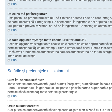
punct de contact pentru implicaţii legale de orice fel cu excepţia celor specific
Sus
De ce nu mă pot înregistra?
Este posibil ca proprietarul site-ului să fi interzis adresa IP de pe care intraţi 
pe care încercaţi să-l înregistraţi. De asemenea, înregistrarile noi ar putea fi d
ului pentru a preveni vizitatorii noi să se înregistreze. Contactaţi un administr
Sus
Ce face opţiunea “Şterge toate cookie-urile forumului”?
Această opţiune va şterge toate cookie-urile create de către phpBB care vă ţ
permite funcţionalităţi ca de exemplu citirea urmei dacă acest lucru a fost acti
Dacă aveţi probleme cu autentificarea sau dezautentificarea pe forum, şterger
într-o astfel de sitaţie
Sus
Setările şi preferinţele utilizatorului
Cum îmi schimb setările?
Toate setările dumneavoastră (dacă sunteţi înregistrat) sunt păstrate în baza de
Panoul utilizatorului; în general un link poate fi găsit în partea superioară a p
permite să vă schimbaţi toate setările şi preferinţele.
Sus
Orele nu sunt corecte!
S-ar putea ca dumneavoastră să vedeţi orele afişate dintr-o zonă cu fus orar di