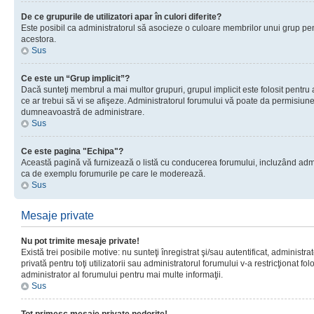
De ce grupurile de utilizatori apar în culori diferite?
Este posibil ca administratorul să asocieze o culoare membrilor unui grup pen
acestora.
Sus
Ce este un “Grup implicit”?
Dacă sunteţi membrul a mai multor grupuri, grupul implicit este folosit pentru
ce ar trebui să vi se afişeze. Administratorul forumului vă poate da permisiun
dumneavoastră de administrare.
Sus
Ce este pagina "Echipa"?
Această pagină vă furnizează o listă cu conducerea forumului, incluzând adminis
ca de exemplu forumurile pe care le moderează.
Sus
Mesaje private
Nu pot trimite mesaje private!
Există trei posibile motive: nu sunteţi înregistrat şi/sau autentificat, administ
privată pentru toţi utilizatorii sau administratorul forumului v-a restricţionat f
administrator al forumului pentru mai multe informaţii.
Sus