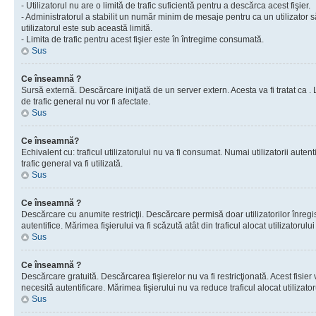
- Utilizatorul nu are o limită de trafic suficientă pentru a descărca acest fişier.
- Administratorul a stabilit un număr minim de mesaje pentru ca un utilizator s
utilizatorul este sub această limită.
- Limita de trafic pentru acest fişier este în întregime consumată.
Sus
Ce înseamnă ?
Sursă externă. Descărcare iniţiată de un server extern. Acesta va fi tratat ca . Lim
de trafic general nu vor fi afectate.
Sus
Ce înseamnă?
Echivalent cu: traficul utilizatorului nu va fi consumat. Numai utilizatorii autent
trafic general va fi utilizată.
Sus
Ce înseamnă ?
Descărcare cu anumite restricţii. Descărcare permisă doar utilizatorilor înregist
autentifice. Mărimea fişierului va fi scăzută atât din traficul alocat utilizatorului 
Sus
Ce înseamnă ?
Descărcare gratuită. Descărcarea fişierelor nu va fi restricţionată. Acest fisier 
necesită autentificare. Mărimea fişierului nu va reduce traficul alocat utilizato
Sus