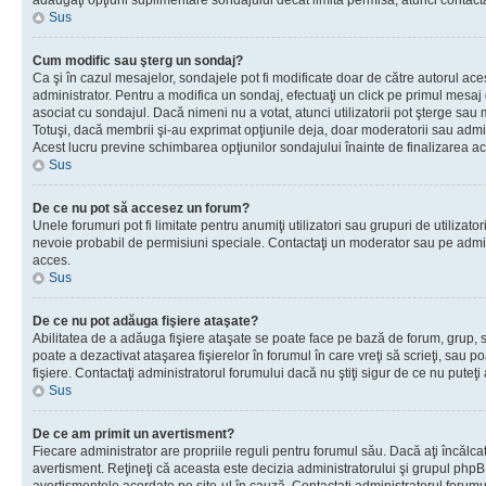
adăugaţi opţiuni suplimentare sondajului decât limita permisă, atunci contacta
Sus
Cum modific sau şterg un sondaj?
Ca şi în cazul mesajelor, sondajele pot fi modificate doar de către autorul ac
administrator. Pentru a modifica un sondaj, efectuaţi un click pe primul mesaj
asociat cu sondajul. Dacă nimeni nu a votat, atunci utilizatorii pot şterge sau 
Totuşi, dacă membrii şi-au exprimat opţiunile deja, doar moderatorii sau admini
Acest lucru previne schimbarea opţiunilor sondajului înainte de finalizarea ac
Sus
De ce nu pot să accesez un forum?
Unele forumuri pot fi limitate pentru anumiţi utilizatori sau grupuri de utilizatori
nevoie probabil de permisiuni speciale. Contactaţi un moderator sau pe admin
acces.
Sus
De ce nu pot adăuga fişiere ataşate?
Abilitatea de a adăuga fişiere ataşate se poate face pe bază de forum, grup, sa
poate a dezactivat ataşarea fişierelor în forumul în care vreţi să scrieţi, sau 
fişiere. Contactaţi administratorul forumului dacă nu ştiţi sigur de ce nu puteţi
Sus
De ce am primit un avertisment?
Fiecare administrator are propriile reguli pentru forumul său. Dacă aţi încălca
avertisment. Reţineţi că aceasta este decizia administratorului şi grupul php