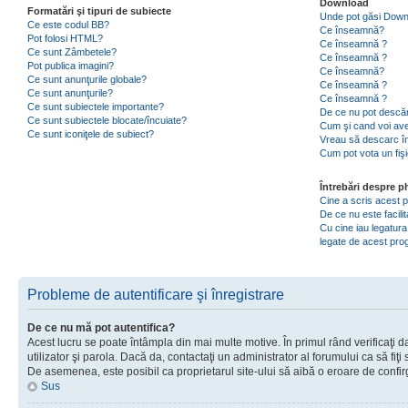
Download
Formatări şi tipuri de subiecte
Unde pot găsi Dow
Ce este codul BB?
Ce înseamnă?
Pot folosi HTML?
Ce înseamnă ?
Ce sunt Zâmbetele?
Ce înseamnă ?
Pot publica imagini?
Ce înseamnă?
Ce sunt anunţurile globale?
Ce înseamnă ?
Ce sunt anunţurile?
Ce înseamnă ?
Ce sunt subiectele importante?
De ce nu pot descăr
Ce sunt subiectele blocate/încuiate?
Cum şi cand voi ave
Ce sunt iconiţele de subiect?
Vreau să descarc în
Cum pot vota un fiş
Întrebări despre 
Cine a scris acest
De ce nu este facili
Cu cine iau legatura
legate de acest pr
Probleme de autentificare şi înregistrare
De ce nu mă pot autentifica?
Acest lucru se poate întâmpla din mai multe motive. În primul rând verificaţi d
utilizator şi parola. Dacă da, contactaţi un administrator al forumului ca să fiţi 
De asemenea, este posibil ca proprietarul site-ului să aibă o eroare de confir
Sus