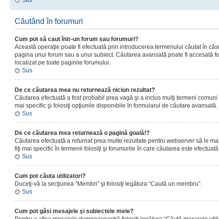
Sus
Căutând în forumuri
Cum pot să caut într-un forum sau forumuri?
Această operaţie poate fi efectuată prin introducerea termenului căutat în că
pagina unui forum sau a unui subiect. Căutarea avansată poate fi accesată fo
localizat pe toate paginile forumului.
Sus
De ce căutarea mea nu returnează niciun rezultat?
Căutarea efectuată a fost probabil prea vagă şi a inclus mulţi termeni comuni
mai specific şi folosiţi opţiunile disponibile în formularul de căutare avansată.
Sus
De ce căutarea mea returnează o pagină goală!?
Căutarea efectuată a returnat prea multe rezultate pentru webserver să le man
fiţi mai specific în termenii folosiţi şi forumurile în care căutarea este efectuată
Sus
Cum pot căuta utilizatori?
Duceţi-vă la secţiunea “Membri” şi folosiţi legătura “Caută un membru”.
Sus
Cum pot găsi mesajele şi subiectele mele?