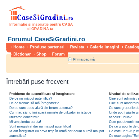
Informatie si inspiratie pentru CASA
si GRADINA ta!
Forumul CaseSiGradini.ro
Home
Produse parteneri
Revista
Galerie imagini
Catalog
Dictionar
Shop
Forum
Prima pagină
Întrebări puse frecvent
Probleme de autentificare şi înregistrare
Niveluri de utilizat
De ce nu mă pot autentifica?
Cine sunt administra
De ce trebuie să mă înregistrez?
Cine sunt moderator
De ce sunt scos afară din forum automat?
Ce sunt grupurile de 
Cum fac să nu îmi apară numele de utilizator în lista de
Unde pot fi găsite gr
utilizatori conectaţi?
asociez unuia?
Mi-am pierdut parola!
Cum pot deveni moder
Sunt înregistrat dar nu mă pot autentifica!
De ce grupurile de uti
M-am înregistrat cu ceva timp în urmă dar acum nu mă mai pot
Ce este un “Grup imp
autentifica?!
Ce este pagina "Ec