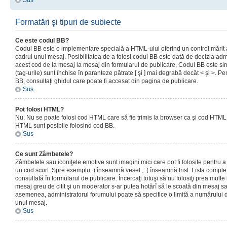
Sus
Formatări şi tipuri de subiecte
Ce este codul BB?
Codul BB este o implementare specială a HTML-ului oferind un control mărit a
cadrul unui mesaj. Posibilitatea de a folosi codul BB este dată de decizia admi
acest cod de la mesaj la mesaj din formularul de publicare. Codul BB este sim
(tag-urile) sunt închise în paranteze pătrate [ şi ] mai degrabă decât < şi >. P
BB, consultaţi ghidul care poate fi accesat din pagina de publicare.
Sus
Pot folosi HTML?
Nu. Nu se poate folosi cod HTML care să fie trimis la browser ca şi cod HTML. 
HTML sunt posibile folosind cod BB.
Sus
Ce sunt Zâmbetele?
Zâmbetele sau iconiţele emotive sunt imagini mici care pot fi folosite pentru
un cod scurt. Spre exemplu :) înseamnă vesel , :( înseamnă trist. Lista complet
consultată în formularul de publicare. Încercaţi totuşi să nu folosiţi prea mult
mesaj greu de citit şi un moderator s-ar putea hotărî să le scoată din mesaj s
asemenea, administratorul forumului poate să specifice o limită a numărului d
unui mesaj.
Sus