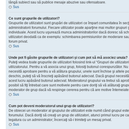
lângă subiect sau să publice mesaje abuzive sau ofensatoare.
Sus
Ce sunt grupurile de utilizatori?
Grupurile de utilizatori sunt grupări de utilizatori ce împart comunitatea în secţ
administratorii forumului. Fiecare utilizator poate aparţine mai multor grupuri 
individuale. Acest lucru uşurează munca administratorilor dacă doresc să sch
utilizatori deodată ca de exemplu: schimbarea permisiunilor de moderare sau 
forum privat.
Sus
Unde pot fi găsite grupurile de utilizatori şi cum pot să mă asociez unuia?
Puteţi vedea toate grupurile de utilizatori folosind link-ul “Grupuri de utilizato
utilizatorului. Pentru a vă asocia unui grup, folosiţi butonul corespunzător. N
necesită aprobare pentru a vă alătura grupului, unele sunt închise şi altele p
deschis, puteţi să vă înscrieţi apăsând butonul adecvat. Dacă grupul necesită
acest lucru apăsând butonul adecvat. Moderatorul grupului va trebui să apr
posibil să fiţi întrebat care sunt motivele pentru care doriţi să vă alăturaţi gru
moderator de grup dacă vă respinge cererea pentru că are motive întemeiate
Sus
Cum pot deveni moderatorul unui grup de utilizatori?
De obiecei un moderator al grupului de utilizatori este numit când grupul este
forumului. Dacă doriţi să creaţi un grup de utilizatori, atunci primul lucru pe car
legatura cu un administrator; încercaţi să-i trimiteţi un mesaj privat.
Sus