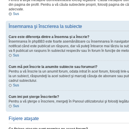
Pentru a afişa mesajele dumneavoastră folosiţi legătura “Căută mesajele utiliz
din pagina de profil. Pentru a vă căuta subiectele proprii, folosiţi pagina de c
adecvate.
Sus
Însemnarea şi înscrierea la subiecte
Care este diferenţa dintre a însemna şi a înscrie?
Însemnarea în phpBB3 este foarte asemănătoare cu însemnarea în navigator
notificat când este publicat un răspuns, dar vă puteţi întoarce mai târziu la subie
va fi publicat un raspuns în subiectul respectiv sau în forum în funcţie de meto
Sus
Cum mă pot înscrie la anumite subiecte sau forumuri?
Pentru a vă înscrie la un anumit forum, odata intrat în acel forum, folosiţi link
la un subiect, răspundeţi la acel subiect şi marcaţi căsuţa de abonare sau put
cadrul subiectului.
Sus
Cum imi pot şterge înscrierile?
Pentru a vă şterge o înscriere, mergeţi în Panoul utilizatorului şi folosiţi legătur
Sus
Fişiere ataşate