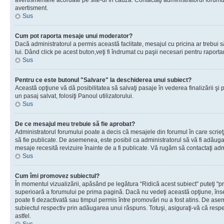
avertismentele acordate pe site-ul în cauză. Contactaţi administratorul forumulu
avertisment.
Sus
Cum pot raporta mesaje unui moderator?
Dacă administratorul a permis această faclitate, mesajul cu pricina ar trebui 
lui. Dând click pe acest buton,veţi fi îndrumat cu paşii necesari pentru raport
Sus
Pentru ce este butonul "Salvare" la deschiderea unui subiect?
Această opţiune vă dă posibilitatea să salvaţi pasaje în vederea finalizării şi pu
un pasaj salvat, folosiţi Panoul utilizatorului.
Sus
De ce mesajul meu trebuie să fie aprobat?
Administratorul forumului poate a decis că mesajele din forumul în care scrieţi
să fie publicate. De asemenea, este posibil ca administratorul să vă fi adăugat 
mesaje recesită revizuire înainte de a fi publicate. Vă rugăm să contactaţi adm
Sus
Cum îmi promovez subiectul?
În momentul vizualizării, apăsând pe legătura “Ridică acest subiect” puteţi "p
superioară a forumului pe prima pagină. Dacă nu vedeţi această opţiune, î
poate fi dezactivată sau timpul permis între promovări nu a fost atins. De as
subiectul respectiv prin adăugarea unui răspuns. Totuşi, asiguraţi-vă că respe
astfel.