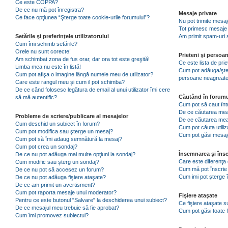
Ce este COPPA?
De ce nu mă pot înregistra?
Mesaje private
Ce face opţiunea “Şterge toate cookie-urile forumului”?
Nu pot trimite mesaj
Tot primesc mesaje 
Setările şi preferinţele utilizatorului
Am primit spam-uri 
Cum îmi schimb setările?
Orele nu sunt corecte!
Prieteni şi persoa
Am schimbat zona de fus orar, dar ora tot este greşită!
Ce este lista de pri
Limba mea nu este în listă!
Cum pot adăuga/şterg
Cum pot afişa o imagine lângă numele meu de utilizator?
persoane neagreat
Care este rangul meu şi cum il pot schimba?
De ce când folosesc legătura de email al unui utilizator îmi cere
Căutând în forumu
să mă autentific?
Cum pot să caut înt
De ce căutarea mea 
Probleme de scriere/publicare al mesajelor
De ce căutarea mea
Cum deschid un subiect în forum?
Cum pot căuta utiliz
Cum pot modifica sau şterge un mesaj?
Cum pot găsi mesaje
Cum pot să îmi adaug semnătură la mesaj?
Cum pot crea un sondaj?
Însemnarea şi însc
De ce nu pot adăuga mai multe opţiuni la sondaj?
Care este diferenţa 
Cum modific sau şterg un sondaj?
Cum mă pot înscrie 
De ce nu pot să accesez un forum?
Cum imi pot şterge î
De ce nu pot adăuga fişiere ataşate?
De ce am primit un avertisment?
Cum pot raporta mesaje unui moderator?
Fişiere ataşate
Pentru ce este butonul "Salvare" la deschiderea unui subiect?
Ce fişiere ataşate 
De ce mesajul meu trebuie să fie aprobat?
Cum pot găsi toate f
Cum îmi promovez subiectul?