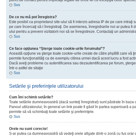
punct de contact pentru implicaţii legale de orice fel cu excepţia celor specific
Sus
De ce nu mă pot înregistra?
Este posibil ca proprietarul site-ului să fi interzis adresa IP de pe care intraţi 
pe care încercaţi să-l înregistraţi. De asemenea, înregistrarile noi ar putea fi d
ului pentru a preveni vizitatorii noi să se înregistreze. Contactaţi un administr
Sus
Ce face opţiunea “Şterge toate cookie-urile forumului”?
Această opţiune va şterge toate cookie-urile create de către phpBB care vă ţ
permite funcţionalităţi ca de exemplu citirea urmei dacă acest lucru a fost acti
Dacă aveţi probleme cu autentificarea sau dezautentificarea pe forum, şterger
într-o astfel de sitaţie
Sus
Setările şi preferinţele utilizatorului
Cum îmi schimb setările?
Toate setările dumneavoastră (dacă sunteţi înregistrat) sunt păstrate în baza de
Panoul utilizatorului; în general un link poate fi găsit în partea superioară a p
permite să vă schimbaţi toate setările şi preferinţele.
Sus
Orele nu sunt corecte!
S-ar putea ca dumneavoastră să vedeţi orele afişate dintr-o zonă cu fus orar di