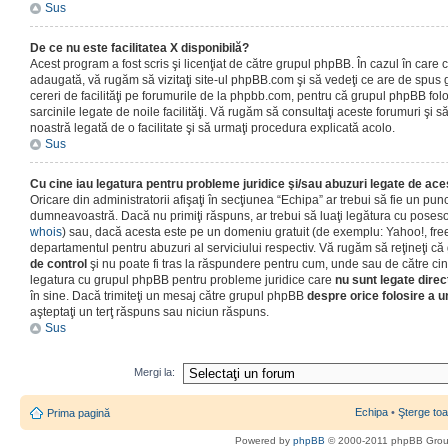
Sus
De ce nu este facilitatea X disponibilă?
Acest program a fost scris şi licenţiat de către grupul phpBB. În cazul în care co
adaugată, vă rugăm să vizitaţi site-ul phpBB.com şi să vedeţi ce are de spus
cereri de facilităţi pe forumurile de la phpbb.com, pentru că grupul phpBB fo
sarcinile legate de noile facilităţi. Vă rugăm să consultaţi aceste forumuri şi s
noastră legată de o facilitate şi să urmaţi procedura explicată acolo.
Sus
Cu cine iau legatura pentru probleme juridice şi/sau abuzuri legate de ac
Oricare din administratorii afişaţi în secţiunea “Echipa” ar trebui să fie un punc
dumneavoastră. Dacă nu primiţi răspuns, ar trebui să luaţi legătura cu poseso
whois
) sau, dacă acesta este pe un domeniu gratuit (de exemplu: Yahoo!, free
departamentul pentru abuzuri al serviciului respectiv. Vă rugăm să reţineţi 
de control
şi nu poate fi tras la răspundere pentru cum, unde sau de către cin
legatura cu grupul phpBB pentru probleme juridice care
nu sunt legate direc
în sine. Dacă trimiteţi un mesaj către grupul phpBB
despre orice folosire a un
aşteptaţi un terţ răspuns sau niciun răspuns.
Sus
Mergi la:
Echipa
•
Şterge toa
Prima pagină
Powered by
phpBB
© 2000-2011 phpBB Gro