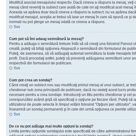
Modifică
asociat mesajulului respectiv. Dacă cineva a răspuns la mesaj, veţi 
mesaj când reveniţi la subiect care arată de cate ori aţi modificat acel mesaj 
Aceasta va apărea doar dacă cineva a răspuns la subiect; nu va apărea dacă
modificat mesajul, aceştia ar trebui să lase un mesaj în care să spună ce şi de 
normali nu pot şterge un mesaj odată ce cineva a răspuns.
Sus
Cum pot să îmi adaug semnătură la mesaj?
Pentru a adăuga o semnătură trebuie întâi să vă creaţi una folosind Panoul ut
creată, puteţi să bifaţi opţiunea
Ataşează o semnătură
din formularul de publ
Puteţi, de asemenea, să vă adăugaţi automat semnătura la toate mesajele b
profil. Dacă procedaţi astfel, puteţi să preveniţi adăugarea semnăturii unor a
respectivă din formularul de publicare.
Sus
Cum pot crea un sondaj?
Când creaţi un subiect nou sau modificaţi primul mesaj al unui subiect, ar tre
chestionar
sub zona principală de publicare; dacă nu vedeţi acest lucru probab
necesare pentru a crea sondaje. Introduceţi un titlu pentru chestionar şi cel p
corespunzător având grijă să specificaţi o opţiune pe fiecare rând. Puteţi să s
utilizatorul de poate selecta în timpul votării folosind “Opţiuni per utilizator”, v
înseamnă un sondaj permanent) şi în cele din urmă opţiunea ce pemite utilizat
Sus
De ce nu pot adăuga mai multe opţiuni la sondaj?
Limita pentru opţiunile sondajului este specificată de către administratorul fo