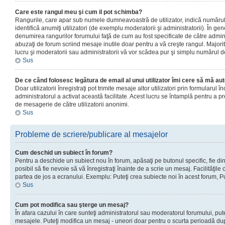
Care este rangul meu şi cum il pot schimba?
Rangurile, care apar sub numele dumneavoastră de utilizator, indică numărul 
identifică anumiţi utilizatori (de exemplu moderatorii şi administratorii). În ge
denumirea rangurilor forumului faţă de cum au fost specificate de către admin
abuzaţi de forum scriind mesaje inutile doar pentru a vă creşte rangul. Majorit
lucru şi moderatorii sau administratorii vă vor scădea pur şi simplu numărul 
Sus
De ce când folosesc legătura de email al unui utilizator îmi cere să mă aut
Doar utilizatorii înregistraţi pot trimite mesaje altor utilizatori prin formularul
administratorul a activat această facilitate. Acest lucru se întamplă pentru a p
de mesagerie de către utilizatorii anonimi.
Sus
Probleme de scriere/publicare al mesajelor
Cum deschid un subiect în forum?
Pentru a deschide un subiect nou în forum, apăsaţi pe butonul specific, fie din
posibil să fie nevoie să vă înregistraţi înainte de a scrie un mesaj. Facilităţile
partea de jos a ecranului. Exemplu: Puteţi crea subiecte noi în acest forum, Pu
Sus
Cum pot modifica sau şterge un mesaj?
În afara cazului în care sunteţi administratorul sau moderatorul forumului, put
mesajele. Puteţi modifica un mesaj - uneori doar pentru o scurta perioadă d