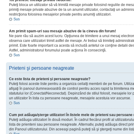
Tot primesc mesaje private nedorite!
Puteţi bloca un utilizator să vă trimită mesaje private folosind regulile de mes
primiţi mesaje private abuzive de la un anumit utilizator, contactaţi un adminis
restricţiona folosirea mesajelor private pentru anumiţi utilizatori.
Sus
Am primit spam-uri sau mesaje abuzive de la cineva din forum!
Ne pare rău să auzim acest lucru. Opţiunea de trimitere a unui mesaj electro
observa care utilizatori trimit astfel de mesaje. Ar trebui să trimiteţi administ
primit. Este foarte important ca acesta să includă antetul ce conţine detalii des
Astfel, administratorul forumului poate acţiona în consecinţă.
Sus
Prieteni şi persoane neagreate
Ce este lista de prieteni şi persoane neagreate?
Puteţi folosi aceste liste pentru a organiza ceilalţi membrii de pe forum. Utilizat
afişaţi în panoul dumneavoastră de control pentru acces rapid la trimiterea me
statutului lor (Conectat/Neconectat). Depinzând de stilul folosit, mesajele lor
un utilizator în lista cu persoane neagreate, mesajele acestuia vor ascunse.
Sus
Cum pot adăuga/şterge utilizatori în listele mele de prieteni sau persoan
Puteţi adăuga utilizatori în două moduri. În cadrul fiecărui profil al utilizatorul
lista de prienteni sau persoane neagreate. Alternativ, puteţi adăuga direct pri
din Panoul utilizatorului. Din aceeaşi pagină puteţi să şi ştergeţi nume din list