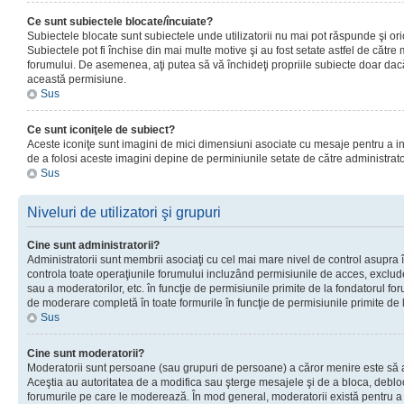
Ce sunt subiectele blocate/încuiate?
Subiectele blocate sunt subiectele unde utilizatorii nu mai pot răspunde şi or
Subiectele pot fi închise din mai multe motive şi au fost setate astfel de către
forumului. De asemenea, aţi putea să vă închideţi propriile subiecte doar dac
această permisiune.
Sus
Ce sunt iconiţele de subiect?
Aceste iconiţe sunt imagini de mici dimensiuni asociate cu mesaje pentru a ind
de a folosi aceste imagini depine de perminiunile setate de către administrato
Sus
Niveluri de utilizatori şi grupuri
Cine sunt administratorii?
Administratorii sunt membrii asociaţi cu cel mai mare nivel de control asupra în
controla toate operaţiunile forumului incluzând permisiunile de acces, excluder
sau a moderatorilor, etc. în funcţie de permisiunile primite de la fondatorul 
de moderare completă în toate formurile în funcţie de permisiunile primite de 
Sus
Cine sunt moderatorii?
Moderatorii sunt persoane (sau grupuri de persoane) a căror menire este să a
Aceştia au autoritatea de a modifica sau şterge mesajele şi de a bloca, debloc
forumurile pe care le moderează. În mod general, moderatorii există pentru a av