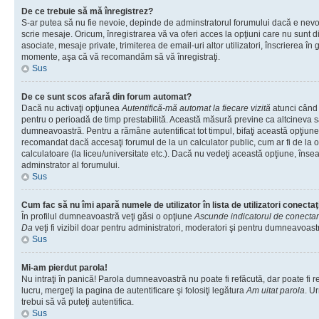
De ce trebuie să mă înregistrez?
S-ar putea să nu fie nevoie, depinde de adminstratorul forumului dacă e nevoi
scrie mesaje. Oricum, înregistrarea vă va oferi acces la opţiuni care nu sunt dis
asociate, mesaje private, trimiterea de email-uri altor utilizatori, înscrierea î
momente, aşa că vă recomandăm să vă înregistraţi.
Sus
De ce sunt scos afară din forum automat?
Dacă nu activaţi opţiunea
Autentifică-mă automat la fiecare vizită
atunci când v
pentru o perioadă de timp prestabilită. Această măsură previne ca altcineva 
dumneavoastră. Pentru a rămâne autentificat tot timpul, bifaţi această opţiune 
recomandat dacă accesaţi forumul de la un calculator public, cum ar fi de la o 
calculatoare (la liceu/universitate etc.). Dacă nu vedeţi această opţiune, îns
adminstrator al forumului.
Sus
Cum fac să nu îmi apară numele de utilizator în lista de utilizatori conectaţ
În profilul dumneavoastră veţi găsi o opţiune
Ascunde indicatorul de conecta
Da
veţi fi vizibil doar pentru administratori, moderatori şi pentru dumneavoastr
Sus
Mi-am pierdut parola!
Nu intraţi în panică! Parola dumneavoastră nu poate fi refăcută, dar poate fi r
lucru, mergeţi la pagina de autentificare şi folosiţi legătura
Am uitat parola
. Ur
trebui să vă puteţi autentifica.
Sus