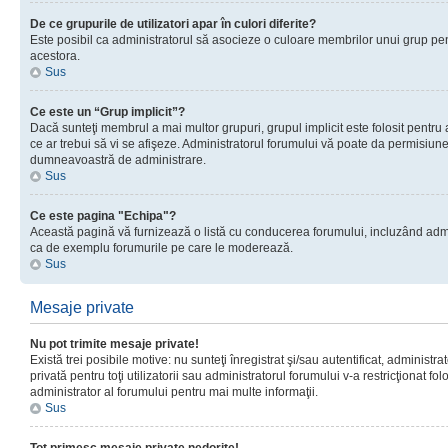
De ce grupurile de utilizatori apar în culori diferite?
Este posibil ca administratorul să asocieze o culoare membrilor unui grup pen
acestora.
Sus
Ce este un “Grup implicit”?
Dacă sunteţi membrul a mai multor grupuri, grupul implicit este folosit pentru
ce ar trebui să vi se afişeze. Administratorul forumului vă poate da permisiun
dumneavoastră de administrare.
Sus
Ce este pagina "Echipa"?
Această pagină vă furnizează o listă cu conducerea forumului, incluzând adminis
ca de exemplu forumurile pe care le moderează.
Sus
Mesaje private
Nu pot trimite mesaje private!
Există trei posibile motive: nu sunteţi înregistrat şi/sau autentificat, administ
privată pentru toţi utilizatorii sau administratorul forumului v-a restricţionat f
administrator al forumului pentru mai multe informaţii.
Sus