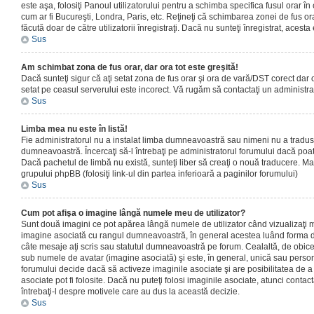
este aşa, folosiţi Panoul utilizatorului pentru a schimba specifica fusul orar în
cum ar fi Bucureşti, Londra, Paris, etc. Reţineţi că schimbarea zonei de fus orar
făcută doar de către utilizatorii înregistraţi. Dacă nu sunteţi înregistrat, aces
Sus
Am schimbat zona de fus orar, dar ora tot este greşită!
Dacă sunteţi sigur că aţi setat zona de fus orar şi ora de vară/DST corect dar o
setat pe ceasul serverului este incorect. Vă rugăm să contactaţi un administr
Sus
Limba mea nu este în listă!
Fie administratorul nu a instalat limba dumneavoastră sau nimeni nu a tradus
dumneavoastră. Încercaţi să-l întrebaţi pe administratorul forumului dacă poat
Dacă pachetul de limbă nu există, sunteţi liber să creaţi o nouă traducere. Mai 
grupului phpBB (folosiţi link-ul din partea inferioară a paginilor forumului)
Sus
Cum pot afişa o imagine lângă numele meu de utilizator?
Sunt două imagini ce pot apărea lângă numele de utilizator când vizualizaţi m
imagine asociată cu rangul dumneavoastră, în general acestea luând forma de
câte mesaje aţi scris sau statutul dumneavoastră pe forum. Cealaltă, de obic
sub numele de avatar (imagine asociată) şi este, în general, unică sau personal
forumului decide dacă să activeze imaginile asociate şi are posibilitatea de a
asociate pot fi folosite. Dacă nu puteţi folosi imaginile asociate, atunci contact
întrebaţi-l despre motivele care au dus la această decizie.
Sus