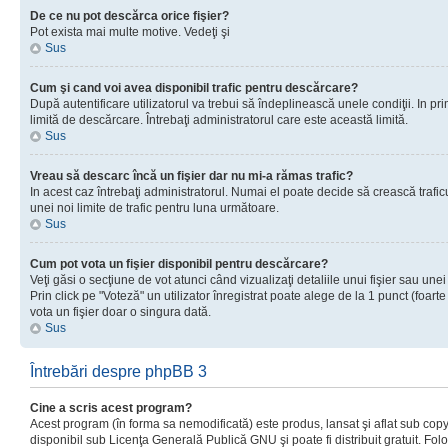
De ce nu pot descărca orice fişier?
Pot exista mai multe motive. Vedeţi şi
Sus
Cum şi cand voi avea disponibil trafic pentru descărcare?
După autentificare utilizatorul va trebui să îndeplinească unele condiţii. In prim
limită de descărcare. Întrebaţi administratorul care este această limită.
Sus
Vreau să descarc încă un fişier dar nu mi-a rămas trafic?
In acest caz întrebaţi administratorul. Numai el poate decide să crească trafic
unei noi limite de trafic pentru luna următoare.
Sus
Cum pot vota un fişier disponibil pentru descărcare?
Veţi găsi o secţiune de vot atunci când vizualizaţi detaliile unui fişier sau unei
Prin click pe "Voteză" un utilizator înregistrat poate alege de la 1 punct (foarte
vota un fişier doar o singura dată.
Sus
Întrebări despre phpBB 3
Cine a scris acest program?
Acest program (în forma sa nemodificată) este produs, lansat şi aflat sub copy
disponibil sub Licenţa Generală Publică GNU şi poate fi distribuit gratuit. Folos