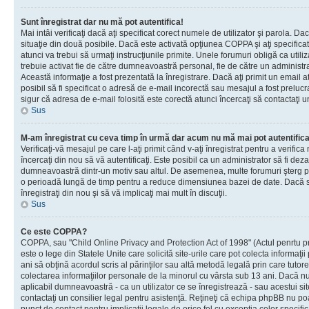
Sunt înregistrat dar nu mă pot autentifica!
Mai intâi verificaţi dacă aţi specificat corect numele de utilizator şi parola. Da
situaţie din două posibile. Dacă este activată opţiunea COPPA şi aţi specificat 
atunci va trebui să urmaţi instrucţiunile primite. Unele forumuri obligă ca utilizat
trebuie activat fie de către dumneavoastră personal, fie de către un administrat
Această informaţie a fost prezentată la înregistrare. Dacă aţi primit un email a
posibil să fi specificat o adresă de e-mail incorectă sau mesajul a fost prelucr
sigur că adresa de e-mail folosită este corectă atunci încercaţi să contactaţi u
Sus
M-am înregistrat cu ceva timp în urmă dar acum nu mă mai pot autentific
Verificaţi-vă mesajul pe care l-aţi primit când v-aţi înregistrat pentru a verifica
încercaţi din nou să vă autentificaţi. Este posibil ca un administrator să fi dezac
dumneavoastră dintr-un motiv sau altul. De asemenea, multe forumuri şterg peri
o perioadă lungă de timp pentru a reduce dimensiunea bazei de date. Dacă s-a
înregistraţi din nou şi să vă implicaţi mai mult în discuţii.
Sus
Ce este COPPA?
COPPA, sau "Child Online Privacy and Protection Act of 1998" (Actul penrtu pro
este o lege din Statele Unite care solicită site-urile care pot colecta informaţi
ani să obţină acordul scris al părinţilor sau altă metodă legală prin care tutore
colectarea informaţiilor personale de la minorul cu vârsta sub 13 ani. Dacă nu
aplicabil dumneavoastră - ca un utilizator ce se înregistrează - sau acestui site
contactaţi un consilier legal pentru asistenţă. Reţineţi că echipa phpBB nu poat