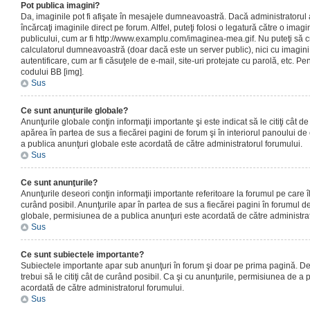
Pot publica imagini?
Da, imaginile pot fi afişate în mesajele dumneavoastră. Dacă administratorul a
încărcaţi imaginile direct pe forum. Altfel, puteţi folosi o legatură către o ima
publicului, cum ar fi http://www.examplu.com/imaginea-mea.gif. Nu puteţi să cr
calculatorul dumneavoastră (doar dacă este un server public), nici cu imagin
autentificare, cum ar fi căsuţele de e-mail, site-uri protejate cu parolă, etc. Pen
codului BB [img].
Sus
Ce sunt anunţurile globale?
Anunţurile globale conţin informaţii importante şi este indicat să le citiţi cât d
apărea în partea de sus a fiecărei pagini de forum şi în interiorul panoului de 
a publica anunţuri globale este acordată de către administratorul forumului.
Sus
Ce sunt anunţurile?
Anunţurile deseori conţin informaţii importante referitoare la forumul pe care îl 
curând posibil. Anunţurile apar în partea de sus a fiecărei pagini în forumul de
globale, permisiunea de a publica anunţuri este acordată de către administrat
Sus
Ce sunt subiectele importante?
Subiectele importante apar sub anunţuri în forum şi doar pe prima pagină. Des
trebui să le citiţi cât de curând posibil. Ca şi cu anunţurile, permisiunea de a
acordată de către administratorul forumului.
Sus