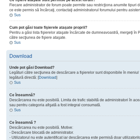
Ce fişiere ataşate sunt permise pe acest forum?
Fiecare administrator de forum poate permite sau restricţiona anumite tipuri de
ce este permis sâ încărcaţi, contactaţi administratorul forumului pentru asisten
Sus
Cum pot găsi toate fişierele ataşate proprii?
Pentru a găsi lista fişierelor ataşate încărcate de dumneavoastră, mergeţi în Pan
către secţiunea de fişiere ataşate.
Sus
Download
Unde pot găsi Download?
Legături către secţiunea de descărcare a fişierelor sunt disponibile în meniul
legătură directă: [
Download
]
Sus
Ce înseamnă?
Descărcarea nu este posibilă. Limita de trafic stabiltă de administratori în ac
sau pentru categoria afişată a fost integral consumată.
Sus
Ce înseamnă ?
Descărcarea nu este posibilă. Motive:
- Descărcare blocată de administrator.
- Utilizatorul nu este autentificat iar descărcarea este permisă doar utilizatorilo