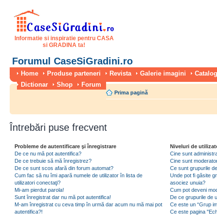
Informatie si inspiratie pentru CASA
si GRADINA ta!
Forumul CaseSiGradini.ro
Home
Produse parteneri
Revista
Galerie imagini
Catalog
Dictionar
Shop
Forum
Prima pagină
Întrebări puse frecvent
Probleme de autentificare şi înregistrare
Niveluri de utilizat
De ce nu mă pot autentifica?
Cine sunt administra
De ce trebuie să mă înregistrez?
Cine sunt moderator
De ce sunt scos afară din forum automat?
Ce sunt grupurile de 
Cum fac să nu îmi apară numele de utilizator în lista de
Unde pot fi găsite gr
utilizatori conectaţi?
asociez unuia?
Mi-am pierdut parola!
Cum pot deveni moder
Sunt înregistrat dar nu mă pot autentifica!
De ce grupurile de uti
M-am înregistrat cu ceva timp în urmă dar acum nu mă mai pot
Ce este un “Grup imp
autentifica?!
Ce este pagina "Ec