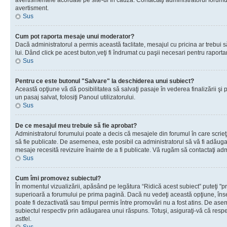
avertismentele acordate pe site-ul în cauză. Contactaţi administratorul forumulu
avertisment.
Sus
Cum pot raporta mesaje unui moderator?
Dacă administratorul a permis această faclitate, mesajul cu pricina ar trebui 
lui. Dând click pe acest buton,veţi fi îndrumat cu paşii necesari pentru raport
Sus
Pentru ce este butonul "Salvare" la deschiderea unui subiect?
Această opţiune vă dă posibilitatea să salvaţi pasaje în vederea finalizării şi pu
un pasaj salvat, folosiţi Panoul utilizatorului.
Sus
De ce mesajul meu trebuie să fie aprobat?
Administratorul forumului poate a decis că mesajele din forumul în care scrieţi
să fie publicate. De asemenea, este posibil ca administratorul să vă fi adăugat 
mesaje recesită revizuire înainte de a fi publicate. Vă rugăm să contactaţi adm
Sus
Cum îmi promovez subiectul?
În momentul vizualizării, apăsând pe legătura “Ridică acest subiect” puteţi "p
superioară a forumului pe prima pagină. Dacă nu vedeţi această opţiune, î
poate fi dezactivată sau timpul permis între promovări nu a fost atins. De as
subiectul respectiv prin adăugarea unui răspuns. Totuşi, asiguraţi-vă că respe
astfel.