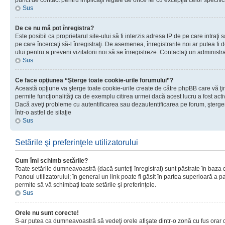
punct de contact pentru implicaţii legale de orice fel cu excepţia celor specific
Sus
De ce nu mă pot înregistra?
Este posibil ca proprietarul site-ului să fi interzis adresa IP de pe care intraţi 
pe care încercaţi să-l înregistraţi. De asemenea, înregistrarile noi ar putea fi d
ului pentru a preveni vizitatorii noi să se înregistreze. Contactaţi un administr
Sus
Ce face opţiunea “Şterge toate cookie-urile forumului”?
Această opţiune va şterge toate cookie-urile create de către phpBB care vă ţ
permite funcţionalităţi ca de exemplu citirea urmei dacă acest lucru a fost acti
Dacă aveţi probleme cu autentificarea sau dezautentificarea pe forum, şterger
într-o astfel de sitaţie
Sus
Setările şi preferinţele utilizatorului
Cum îmi schimb setările?
Toate setările dumneavoastră (dacă sunteţi înregistrat) sunt păstrate în baza de
Panoul utilizatorului; în general un link poate fi găsit în partea superioară a p
permite să vă schimbaţi toate setările şi preferinţele.
Sus
Orele nu sunt corecte!
S-ar putea ca dumneavoastră să vedeţi orele afişate dintr-o zonă cu fus orar di