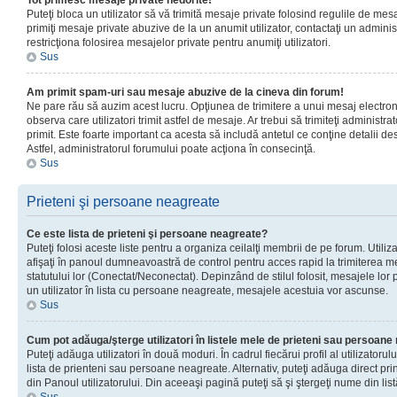
Tot primesc mesaje private nedorite!
Puteţi bloca un utilizator să vă trimită mesaje private folosind regulile de mes
primiţi mesaje private abuzive de la un anumit utilizator, contactaţi un adminis
restricţiona folosirea mesajelor private pentru anumiţi utilizatori.
Sus
Am primit spam-uri sau mesaje abuzive de la cineva din forum!
Ne pare rău să auzim acest lucru. Opţiunea de trimitere a unui mesaj electro
observa care utilizatori trimit astfel de mesaje. Ar trebui să trimiteţi administ
primit. Este foarte important ca acesta să includă antetul ce conţine detalii des
Astfel, administratorul forumului poate acţiona în consecinţă.
Sus
Prieteni şi persoane neagreate
Ce este lista de prieteni şi persoane neagreate?
Puteţi folosi aceste liste pentru a organiza ceilalţi membrii de pe forum. Utilizat
afişaţi în panoul dumneavoastră de control pentru acces rapid la trimiterea me
statutului lor (Conectat/Neconectat). Depinzând de stilul folosit, mesajele lor
un utilizator în lista cu persoane neagreate, mesajele acestuia vor ascunse.
Sus
Cum pot adăuga/şterge utilizatori în listele mele de prieteni sau persoan
Puteţi adăuga utilizatori în două moduri. În cadrul fiecărui profil al utilizatorul
lista de prienteni sau persoane neagreate. Alternativ, puteţi adăuga direct pri
din Panoul utilizatorului. Din aceeaşi pagină puteţi să şi ştergeţi nume din list