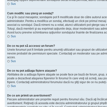
adăugaţi opţiuni suplimentare sondajului decât limita permisă, atunci contacta
Sus
Cum modific sau şterg un sondaj?
Ca şi în cazul mesajelor, sondajele pot fi modificate doar de către autorul ac
administrator. Pentru a modifica un sondaj, efectuaţi un click pe primul mesaj
asociat cu sondajul. Dacă nimeni nu a votat, atunci utilizatorii pot şterge sau 
Totuşi, dacă membrii şi-au exprimat opţiunile deja, doar moderatorii sau admini
Acest lucru previne schimbarea opţiunilor sondajului înainte de finalizarea ac
Sus
De ce nu pot să accesez un forum?
Unele forumuri pot fi limitate pentru anumiţi utilizatori sau grupuri de utilizatori
nevoie probabil de permisiuni speciale. Contactaţi un moderator sau pe admin
acces.
Sus
De ce nu pot adăuga fişiere ataşate?
Abilitatea de a adăuga fişiere ataşate se poate face pe bază de forum, grup, sa
poate a dezactivat ataşarea fişierelor în forumul în care vreţi să scrieţi, sau 
fişiere. Contactaţi administratorul forumului dacă nu ştiţi sigur de ce nu puteţi
Sus
De ce am primit un avertisment?
Fiecare administrator are propriile reguli pentru forumul său. Dacă aţi încălca
avertisment. Reţineţi că aceasta este decizia administratorului şi grupul php