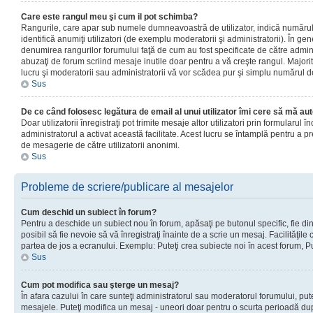
Care este rangul meu şi cum il pot schimba?
Rangurile, care apar sub numele dumneavoastră de utilizator, indică numărul 
identifică anumiţi utilizatori (de exemplu moderatorii şi administratorii). În ge
denumirea rangurilor forumului faţă de cum au fost specificate de către admin
abuzaţi de forum scriind mesaje inutile doar pentru a vă creşte rangul. Majorit
lucru şi moderatorii sau administratorii vă vor scădea pur şi simplu numărul 
Sus
De ce când folosesc legătura de email al unui utilizator îmi cere să mă aut
Doar utilizatorii înregistraţi pot trimite mesaje altor utilizatori prin formularul
administratorul a activat această facilitate. Acest lucru se întamplă pentru a p
de mesagerie de către utilizatorii anonimi.
Sus
Probleme de scriere/publicare al mesajelor
Cum deschid un subiect în forum?
Pentru a deschide un subiect nou în forum, apăsaţi pe butonul specific, fie din
posibil să fie nevoie să vă înregistraţi înainte de a scrie un mesaj. Facilităţile
partea de jos a ecranului. Exemplu: Puteţi crea subiecte noi în acest forum, Pu
Sus
Cum pot modifica sau şterge un mesaj?
În afara cazului în care sunteţi administratorul sau moderatorul forumului, put
mesajele. Puteţi modifica un mesaj - uneori doar pentru o scurta perioadă d