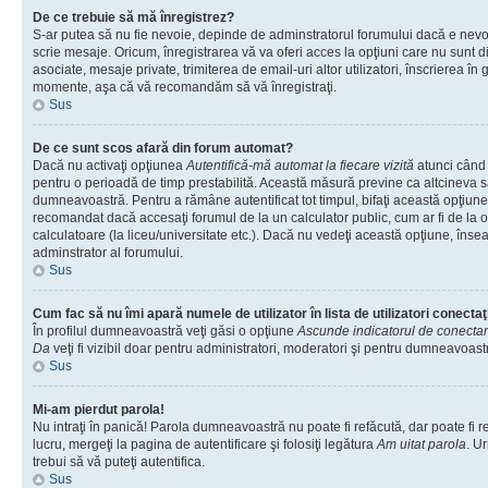
De ce trebuie să mă înregistrez?
S-ar putea să nu fie nevoie, depinde de adminstratorul forumului dacă e nevoi
scrie mesaje. Oricum, înregistrarea vă va oferi acces la opţiuni care nu sunt dis
asociate, mesaje private, trimiterea de email-uri altor utilizatori, înscrierea î
momente, aşa că vă recomandăm să vă înregistraţi.
Sus
De ce sunt scos afară din forum automat?
Dacă nu activaţi opţiunea
Autentifică-mă automat la fiecare vizită
atunci când v
pentru o perioadă de timp prestabilită. Această măsură previne ca altcineva 
dumneavoastră. Pentru a rămâne autentificat tot timpul, bifaţi această opţiune 
recomandat dacă accesaţi forumul de la un calculator public, cum ar fi de la o 
calculatoare (la liceu/universitate etc.). Dacă nu vedeţi această opţiune, îns
adminstrator al forumului.
Sus
Cum fac să nu îmi apară numele de utilizator în lista de utilizatori conectaţ
În profilul dumneavoastră veţi găsi o opţiune
Ascunde indicatorul de conecta
Da
veţi fi vizibil doar pentru administratori, moderatori şi pentru dumneavoastr
Sus
Mi-am pierdut parola!
Nu intraţi în panică! Parola dumneavoastră nu poate fi refăcută, dar poate fi r
lucru, mergeţi la pagina de autentificare şi folosiţi legătura
Am uitat parola
. Ur
trebui să vă puteţi autentifica.
Sus