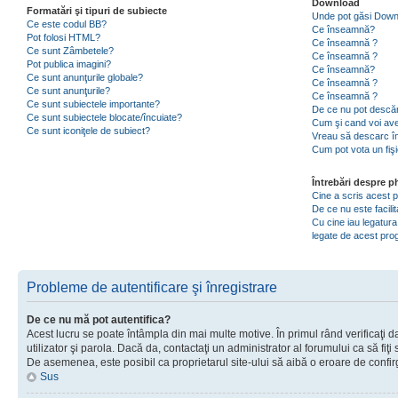
Download
Formatări şi tipuri de subiecte
Unde pot găsi Dow
Ce este codul BB?
Ce înseamnă?
Pot folosi HTML?
Ce înseamnă ?
Ce sunt Zâmbetele?
Ce înseamnă ?
Pot publica imagini?
Ce înseamnă?
Ce sunt anunţurile globale?
Ce înseamnă ?
Ce sunt anunţurile?
Ce înseamnă ?
Ce sunt subiectele importante?
De ce nu pot descăr
Ce sunt subiectele blocate/încuiate?
Cum şi cand voi ave
Ce sunt iconiţele de subiect?
Vreau să descarc în
Cum pot vota un fiş
Întrebări despre 
Cine a scris acest
De ce nu este facili
Cu cine iau legatura
legate de acest pr
Probleme de autentificare şi înregistrare
De ce nu mă pot autentifica?
Acest lucru se poate întâmpla din mai multe motive. În primul rând verificaţi d
utilizator şi parola. Dacă da, contactaţi un administrator al forumului ca să fiţi 
De asemenea, este posibil ca proprietarul site-ului să aibă o eroare de confir
Sus