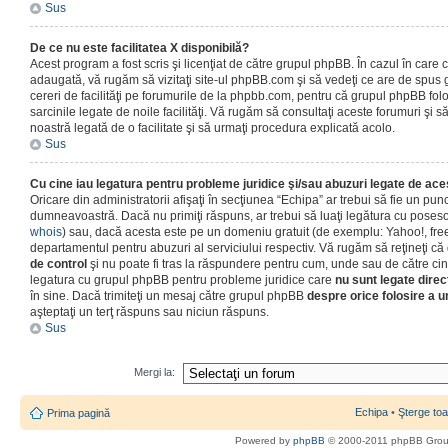
Sus
De ce nu este facilitatea X disponibilă?
Acest program a fost scris şi licenţiat de către grupul phpBB. În cazul în care co
adaugată, vă rugăm să vizitaţi site-ul phpBB.com şi să vedeţi ce are de spus
cereri de facilităţi pe forumurile de la phpbb.com, pentru că grupul phpBB fo
sarcinile legate de noile facilităţi. Vă rugăm să consultaţi aceste forumuri şi s
noastră legată de o facilitate şi să urmaţi procedura explicată acolo.
Sus
Cu cine iau legatura pentru probleme juridice şi/sau abuzuri legate de ac
Oricare din administratorii afişaţi în secţiunea “Echipa” ar trebui să fie un punc
dumneavoastră. Dacă nu primiţi răspuns, ar trebui să luaţi legătura cu poseso
whois
) sau, dacă acesta este pe un domeniu gratuit (de exemplu: Yahoo!, free
departamentul pentru abuzuri al serviciului respectiv. Vă rugăm să reţineţi 
de control
şi nu poate fi tras la răspundere pentru cum, unde sau de către cin
legatura cu grupul phpBB pentru probleme juridice care
nu sunt legate direc
în sine. Dacă trimiteţi un mesaj către grupul phpBB
despre orice folosire a un
aşteptaţi un terţ răspuns sau niciun răspuns.
Sus
Mergi la:
Echipa
•
Şterge toa
Prima pagină
Powered by
phpBB
© 2000-2011 phpBB Gro