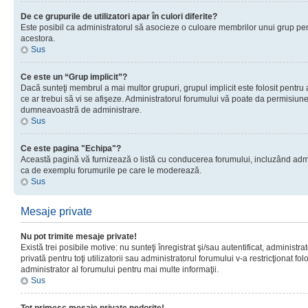
De ce grupurile de utilizatori apar în culori diferite?
Este posibil ca administratorul să asocieze o culoare membrilor unui grup pen
acestora.
Sus
Ce este un “Grup implicit”?
Dacă sunteţi membrul a mai multor grupuri, grupul implicit este folosit pentru
ce ar trebui să vi se afişeze. Administratorul forumului vă poate da permisiun
dumneavoastră de administrare.
Sus
Ce este pagina "Echipa"?
Această pagină vă furnizează o listă cu conducerea forumului, incluzând adminis
ca de exemplu forumurile pe care le moderează.
Sus
Mesaje private
Nu pot trimite mesaje private!
Există trei posibile motive: nu sunteţi înregistrat şi/sau autentificat, administ
privată pentru toţi utilizatorii sau administratorul forumului v-a restricţionat f
administrator al forumului pentru mai multe informaţii.
Sus