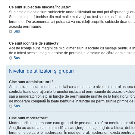
Ce sunt subiectele blocate/încuiate?
Subiectele blocate sunt subiectele unde utilizatorii nu mai pot răspunde şi or
Subiectele pot fi închise din mai multe motive şi au fost setate astfel de către
forumului. De asemenea, aţi putea să vă închideţi propriile subiecte doar dac
această permisiune.
Sus
Ce sunt iconiţele de subiect?
Aceste iconiţe sunt imagini de mici dimensiuni asociate cu mesaje pentru a ind
de a folosi aceste imagini depine de perminiunile setate de către administrato
Sus
Niveluri de utilizatori şi grupuri
Cine sunt administratorii?
Administratorii sunt membrii asociaţi cu cel mai mare nivel de control asupra în
controla toate operaţiunile forumului incluzând permisiunile de acces, excluder
sau a moderatorilor, etc. în funcţie de permisiunile primite de la fondatorul 
de moderare completă în toate formurile în funcţie de permisiunile primite de 
Sus
Cine sunt moderatorii?
Moderatorii sunt persoane (sau grupuri de persoane) a căror menire este să a
Aceştia au autoritatea de a modifica sau şterge mesajele şi de a bloca, debloc
forumurile pe care le moderează. În mod general, moderatorii există pentru a av