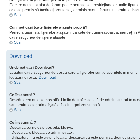
Ce fişiere ataşate sunt permise pe acest forum?
Fiecare administrator de forum poate permite sau restricţiona anumite tipuri de
ce este permis sâ încărcaţi, contactaţi administratorul forumului pentru asisten
Sus
Cum pot găsi toate fişierele ataşate proprii?
Pentru a găsi lista fişierelor ataşate încărcate de dumneavoastră, mergeţi în Pan
către secţiunea de fişiere ataşate.
Sus
Download
Unde pot găsi Download?
Legături către secţiunea de descărcare a fişierelor sunt disponibile în meniul
legătură directă: [
Download
]
Sus
Ce înseamnă?
Descărcarea nu este posibilă. Limita de trafic stabiltă de administratori în ac
sau pentru categoria afişată a fost integral consumată.
Sus
Ce înseamnă ?
Descărcarea nu este posibilă. Motive:
- Descărcare blocată de administrator.
- Utilizatorul nu este autentificat iar descărcarea este permisă doar utilizatorilo