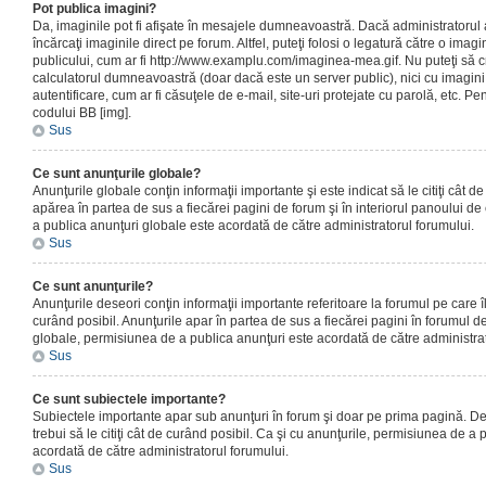
Pot publica imagini?
Da, imaginile pot fi afişate în mesajele dumneavoastră. Dacă administratorul a
încărcaţi imaginile direct pe forum. Altfel, puteţi folosi o legatură către o ima
publicului, cum ar fi http://www.examplu.com/imaginea-mea.gif. Nu puteţi să cr
calculatorul dumneavoastră (doar dacă este un server public), nici cu imagin
autentificare, cum ar fi căsuţele de e-mail, site-uri protejate cu parolă, etc. Pen
codului BB [img].
Sus
Ce sunt anunţurile globale?
Anunţurile globale conţin informaţii importante şi este indicat să le citiţi cât d
apărea în partea de sus a fiecărei pagini de forum şi în interiorul panoului de 
a publica anunţuri globale este acordată de către administratorul forumului.
Sus
Ce sunt anunţurile?
Anunţurile deseori conţin informaţii importante referitoare la forumul pe care îl 
curând posibil. Anunţurile apar în partea de sus a fiecărei pagini în forumul de
globale, permisiunea de a publica anunţuri este acordată de către administrat
Sus
Ce sunt subiectele importante?
Subiectele importante apar sub anunţuri în forum şi doar pe prima pagină. Des
trebui să le citiţi cât de curând posibil. Ca şi cu anunţurile, permisiunea de a
acordată de către administratorul forumului.
Sus