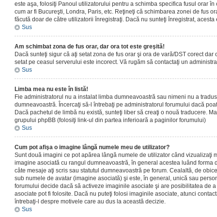
este aşa, folosiţi Panoul utilizatorului pentru a schimba specifica fusul orar în
cum ar fi Bucureşti, Londra, Paris, etc. Reţineţi că schimbarea zonei de fus orar
făcută doar de către utilizatorii înregistraţi. Dacă nu sunteţi înregistrat, aces
Sus
Am schimbat zona de fus orar, dar ora tot este greşită!
Dacă sunteţi sigur că aţi setat zona de fus orar şi ora de vară/DST corect dar o
setat pe ceasul serverului este incorect. Vă rugăm să contactaţi un administr
Sus
Limba mea nu este în listă!
Fie administratorul nu a instalat limba dumneavoastră sau nimeni nu a tradus
dumneavoastră. Încercaţi să-l întrebaţi pe administratorul forumului dacă poat
Dacă pachetul de limbă nu există, sunteţi liber să creaţi o nouă traducere. Mai 
grupului phpBB (folosiţi link-ul din partea inferioară a paginilor forumului)
Sus
Cum pot afişa o imagine lângă numele meu de utilizator?
Sunt două imagini ce pot apărea lângă numele de utilizator când vizualizaţi m
imagine asociată cu rangul dumneavoastră, în general acestea luând forma de
câte mesaje aţi scris sau statutul dumneavoastră pe forum. Cealaltă, de obic
sub numele de avatar (imagine asociată) şi este, în general, unică sau personal
forumului decide dacă să activeze imaginile asociate şi are posibilitatea de a
asociate pot fi folosite. Dacă nu puteţi folosi imaginile asociate, atunci contact
întrebaţi-l despre motivele care au dus la această decizie.
Sus