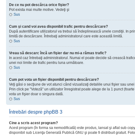
De ce nu pot descărca orice fişier?
Pot exista mai multe motive. Vedeţi şi
Sus
Cum şi cand voi avea disponibil trafic pentru descărcare?
După autentificare utilizatorul va trebui să îndeplinească unele condiţii. In prim
limită de descărcare. Întrebaţi administratorul care este această limită.
Sus
Vreau să descarc încă un fişier dar nu mi-a rămas trafic?
In acest caz întrebaţi administratorul. Numai el poate decide să crească trafic
unei noi limite de trafic pentru luna următoare.
Sus
Cum pot vota un fişier disponibil pentru descărcare?
Veţi găsi o secţiune de vot atunci când vizualizaţi detaliile unui fişier sau unei
Prin click pe "Voteză" un utilizator înregistrat poate alege de la 1 punct (foarte
vota un fişier doar o singura dată.
Sus
Întrebări despre phpBB 3
Cine a scris acest program?
Acest program (în forma sa nemodificată) este produs, lansat şi aflat sub copy
disponibil sub Licenţa Generală Publică GNU şi poate fi distribuit gratuit. Folos