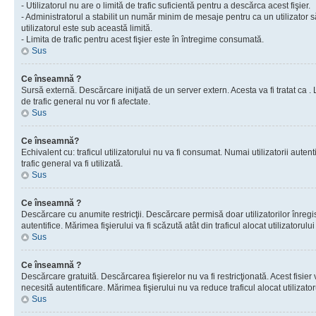
- Utilizatorul nu are o limită de trafic suficientă pentru a descărca acest fişier.
- Administratorul a stabilit un număr minim de mesaje pentru ca un utilizator s
utilizatorul este sub această limită.
- Limita de trafic pentru acest fişier este în întregime consumată.
Sus
Ce înseamnă ?
Sursă externă. Descărcare iniţiată de un server extern. Acesta va fi tratat ca . Lim
de trafic general nu vor fi afectate.
Sus
Ce înseamnă?
Echivalent cu: traficul utilizatorului nu va fi consumat. Numai utilizatorii autent
trafic general va fi utilizată.
Sus
Ce înseamnă ?
Descărcare cu anumite restricţii. Descărcare permisă doar utilizatorilor înregist
autentifice. Mărimea fişierului va fi scăzută atât din traficul alocat utilizatorului 
Sus
Ce înseamnă ?
Descărcare gratuită. Descărcarea fişierelor nu va fi restricţionată. Acest fisier 
necesită autentificare. Mărimea fişierului nu va reduce traficul alocat utilizato
Sus