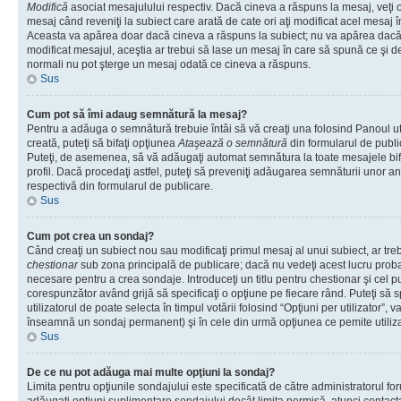
Modifică
asociat mesajulului respectiv. Dacă cineva a răspuns la mesaj, veţi 
mesaj când reveniţi la subiect care arată de cate ori aţi modificat acel mesaj 
Aceasta va apărea doar dacă cineva a răspuns la subiect; nu va apărea dacă
modificat mesajul, aceştia ar trebui să lase un mesaj în care să spună ce şi de 
normali nu pot şterge un mesaj odată ce cineva a răspuns.
Sus
Cum pot să îmi adaug semnătură la mesaj?
Pentru a adăuga o semnătură trebuie întâi să vă creaţi una folosind Panoul ut
creată, puteţi să bifaţi opţiunea
Ataşează o semnătură
din formularul de publ
Puteţi, de asemenea, să vă adăugaţi automat semnătura la toate mesajele b
profil. Dacă procedaţi astfel, puteţi să preveniţi adăugarea semnăturii unor a
respectivă din formularul de publicare.
Sus
Cum pot crea un sondaj?
Când creaţi un subiect nou sau modificaţi primul mesaj al unui subiect, ar tre
chestionar
sub zona principală de publicare; dacă nu vedeţi acest lucru probab
necesare pentru a crea sondaje. Introduceţi un titlu pentru chestionar şi cel p
corespunzător având grijă să specificaţi o opţiune pe fiecare rând. Puteţi să s
utilizatorul de poate selecta în timpul votării folosind “Opţiuni per utilizator”, v
înseamnă un sondaj permanent) şi în cele din urmă opţiunea ce pemite utilizat
Sus
De ce nu pot adăuga mai multe opţiuni la sondaj?
Limita pentru opţiunile sondajului este specificată de către administratorul fo