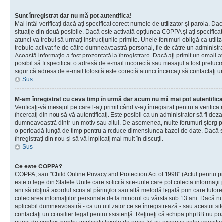
Sunt înregistrat dar nu mă pot autentifica!
Mai intâi verificaţi dacă aţi specificat corect numele de utilizator şi parola. Da
situaţie din două posibile. Dacă este activată opţiunea COPPA şi aţi specificat 
atunci va trebui să urmaţi instrucţiunile primite. Unele forumuri obligă ca utilizat
trebuie activat fie de către dumneavoastră personal, fie de către un administrat
Această informaţie a fost prezentată la înregistrare. Dacă aţi primit un email a
posibil să fi specificat o adresă de e-mail incorectă sau mesajul a fost prelucr
sigur că adresa de e-mail folosită este corectă atunci încercaţi să contactaţi u
Sus
M-am înregistrat cu ceva timp în urmă dar acum nu mă mai pot autentific
Verificaţi-vă mesajul pe care l-aţi primit când v-aţi înregistrat pentru a verifica
încercaţi din nou să vă autentificaţi. Este posibil ca un administrator să fi dezac
dumneavoastră dintr-un motiv sau altul. De asemenea, multe forumuri şterg peri
o perioadă lungă de timp pentru a reduce dimensiunea bazei de date. Dacă s-a
înregistraţi din nou şi să vă implicaţi mai mult în discuţii.
Sus
Ce este COPPA?
COPPA, sau "Child Online Privacy and Protection Act of 1998" (Actul penrtu pro
este o lege din Statele Unite care solicită site-urile care pot colecta informaţi
ani să obţină acordul scris al părinţilor sau altă metodă legală prin care tutore
colectarea informaţiilor personale de la minorul cu vârsta sub 13 ani. Dacă nu
aplicabil dumneavoastră - ca un utilizator ce se înregistrează - sau acestui site
contactaţi un consilier legal pentru asistenţă. Reţineţi că echipa phpBB nu poat