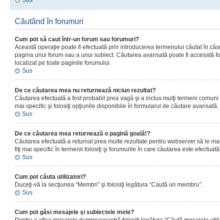
Sus
Căutând în forumuri
Cum pot să caut într-un forum sau forumuri?
Această operaţie poate fi efectuată prin introducerea termenului căutat în că
pagina unui forum sau a unui subiect. Căutarea avansată poate fi accesată fo
localizat pe toate paginile forumului.
Sus
De ce căutarea mea nu returnează niciun rezultat?
Căutarea efectuată a fost probabil prea vagă şi a inclus mulţi termeni comuni
mai specific şi folosiţi opţiunile disponibile în formularul de căutare avansată.
Sus
De ce căutarea mea returnează o pagină goală!?
Căutarea efectuată a returnat prea multe rezultate pentru webserver să le man
fiţi mai specific în termenii folosiţi şi forumurile în care căutarea este efectuată
Sus
Cum pot căuta utilizatori?
Duceţi-vă la secţiunea “Membri” şi folosiţi legătura “Caută un membru”.
Sus
Cum pot găsi mesajele şi subiectele mele?