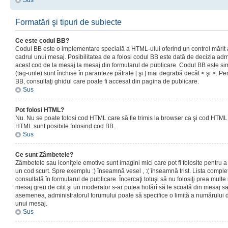
Sus
Formatări şi tipuri de subiecte
Ce este codul BB?
Codul BB este o implementare specială a HTML-ului oferind un control mărit a
cadrul unui mesaj. Posibilitatea de a folosi codul BB este dată de decizia admi
acest cod de la mesaj la mesaj din formularul de publicare. Codul BB este sim
(tag-urile) sunt închise în paranteze pătrate [ şi ] mai degrabă decât < şi >. P
BB, consultaţi ghidul care poate fi accesat din pagina de publicare.
Sus
Pot folosi HTML?
Nu. Nu se poate folosi cod HTML care să fie trimis la browser ca şi cod HTML. 
HTML sunt posibile folosind cod BB.
Sus
Ce sunt Zâmbetele?
Zâmbetele sau iconiţele emotive sunt imagini mici care pot fi folosite pentru
un cod scurt. Spre exemplu :) înseamnă vesel , :( înseamnă trist. Lista complet
consultată în formularul de publicare. Încercaţi totuşi să nu folosiţi prea mult
mesaj greu de citit şi un moderator s-ar putea hotărî să le scoată din mesaj s
asemenea, administratorul forumului poate să specifice o limită a numărului d
unui mesaj.
Sus