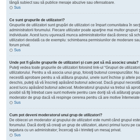
lângă subiect sau să publice mesaje abuzive sau ofensatoare.
Sus
Ce sunt grupurile de utilizatori?
Grupurile de utilizatori sunt grupări de utilizatori ce împart comunitatea în secţ
administratorii forumului. Fiecare utilizator poate aparţine mai multor grupuri 
individuale. Acest lucru uşurează munca administratorilor dacă doresc să sch
utilizatori deodată ca de exemplu: schimbarea permisiunilor de moderare sau 
forum privat.
Sus
Unde pot fi găsite grupurile de utilizatori şi cum pot să mă asociez unuia?
Puteţi vedea toate grupurile de utilizatori folosind link-ul “Grupuri de utilizato
utilizatorului. Pentru a vă asocia unui grup, folosiţi butonul corespunzător. N
necesită aprobare pentru a vă alătura grupului, unele sunt închise şi altele p
deschis, puteţi să vă înscrieţi apăsând butonul adecvat. Dacă grupul necesită
acest lucru apăsând butonul adecvat. Moderatorul grupului va trebui să apr
posibil să fiţi întrebat care sunt motivele pentru care doriţi să vă alăturaţi gru
moderator de grup dacă vă respinge cererea pentru că are motive întemeiate
Sus
Cum pot deveni moderatorul unui grup de utilizatori?
De obiecei un moderator al grupului de utilizatori este numit când grupul este
forumului. Dacă doriţi să creaţi un grup de utilizatori, atunci primul lucru pe car
legatura cu un administrator; încercaţi să-i trimiteţi un mesaj privat.
Sus