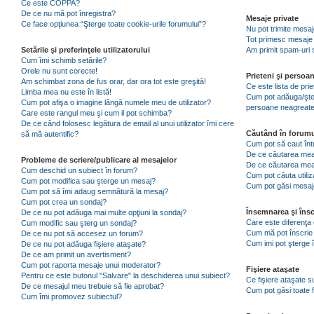
Ce este COPPA?
De ce nu mă pot înregistra?
Mesaje private
Ce face opţiunea “Şterge toate cookie-urile forumului”?
Nu pot trimite mesaj
Tot primesc mesaje 
Setările şi preferinţele utilizatorului
Am primit spam-uri 
Cum îmi schimb setările?
Orele nu sunt corecte!
Prieteni şi persoa
Am schimbat zona de fus orar, dar ora tot este greşită!
Ce este lista de pri
Limba mea nu este în listă!
Cum pot adăuga/şterg
Cum pot afişa o imagine lângă numele meu de utilizator?
persoane neagreat
Care este rangul meu şi cum il pot schimba?
De ce când folosesc legătura de email al unui utilizator îmi cere
Căutând în forumu
să mă autentific?
Cum pot să caut înt
De ce căutarea mea 
Probleme de scriere/publicare al mesajelor
De ce căutarea mea
Cum deschid un subiect în forum?
Cum pot căuta utiliz
Cum pot modifica sau şterge un mesaj?
Cum pot găsi mesaje
Cum pot să îmi adaug semnătură la mesaj?
Cum pot crea un sondaj?
Însemnarea şi însc
De ce nu pot adăuga mai multe opţiuni la sondaj?
Care este diferenţa 
Cum modific sau şterg un sondaj?
Cum mă pot înscrie 
De ce nu pot să accesez un forum?
Cum imi pot şterge î
De ce nu pot adăuga fişiere ataşate?
De ce am primit un avertisment?
Cum pot raporta mesaje unui moderator?
Fişiere ataşate
Pentru ce este butonul "Salvare" la deschiderea unui subiect?
Ce fişiere ataşate 
De ce mesajul meu trebuie să fie aprobat?
Cum pot găsi toate f
Cum îmi promovez subiectul?