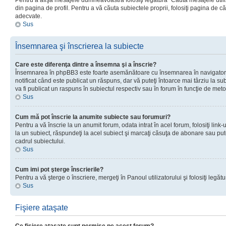
Pentru a afişa mesajele dumneavoastră folosiţi legătura “Căută mesajele utiliz
din pagina de profil. Pentru a vă căuta subiectele proprii, folosiţi pagina de c
adecvate.
Sus
Însemnarea şi înscrierea la subiecte
Care este diferenţa dintre a însemna şi a înscrie?
Însemnarea în phpBB3 este foarte asemănătoare cu însemnarea în navigator
notificat când este publicat un răspuns, dar vă puteţi întoarce mai târziu la subie
va fi publicat un raspuns în subiectul respectiv sau în forum în funcţie de meto
Sus
Cum mă pot înscrie la anumite subiecte sau forumuri?
Pentru a vă înscrie la un anumit forum, odata intrat în acel forum, folosiţi link
la un subiect, răspundeţi la acel subiect şi marcaţi căsuţa de abonare sau put
cadrul subiectului.
Sus
Cum imi pot şterge înscrierile?
Pentru a vă şterge o înscriere, mergeţi în Panoul utilizatorului şi folosiţi legătur
Sus
Fişiere ataşate