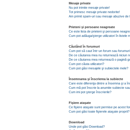
Mesaje private
Nu pot trimite mesaje private!
Tot primesc mesaje private nedorite!
Am primit spam-uri sau mesaje abuzive de l
Prieteni şi persoane neagreate
Ce este lista de prieteni şi persoane neagr
Cum pot adăuga/şterge utilizatori în listel
Căutând în forumuri
Cum pot să caut într-un forum sau forumuri
De ce căutarea mea nu returnează niciun re
De ce căutarea mea returnează o pagină g
Cum pot căuta utilizatori?
Cum pot găsi mesajele şi subiectele mele?
Însemnarea şi înscrierea la subiecte
Care este diferenţa dintre a însemna şi a în
Cum mă pot înscrie la anumite subiecte sau
Cum imi pot şterge înscrierile?
Fişiere ataşate
Ce fişiere ataşate sunt permise pe acest f
Cum pot găsi toate fişierele ataşate proprii?
Download
Unde pot găsi Download?