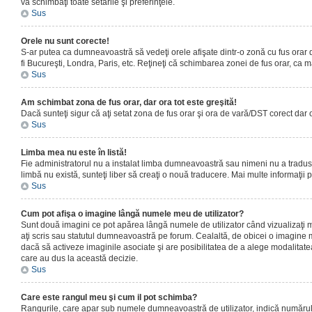
vă schimbaţi toate setările şi preferinţele.
Sus
Orele nu sunt corecte!
S-ar putea ca dumneavoastră să vedeţi orele afişate dintr-o zonă cu fus orar dif
fi Bucureşti, Londra, Paris, etc. Reţineţi că schimbarea zonei de fus orar, ca maj
Sus
Am schimbat zona de fus orar, dar ora tot este greşită!
Dacă sunteţi sigur că aţi setat zona de fus orar şi ora de vară/DST corect dar 
Sus
Limba mea nu este în listă!
Fie administratorul nu a instalat limba dumneavoastră sau nimeni nu a tradus 
limbă nu există, sunteţi liber să creaţi o nouă traducere. Mai multe informaţii po
Sus
Cum pot afişa o imagine lângă numele meu de utilizator?
Sunt două imagini ce pot apărea lângă numele de utilizator când vizualizaţi 
aţi scris sau statutul dumneavoastră pe forum. Cealaltă, de obicei o imagine 
dacă să activeze imaginile asociate şi are posibilitatea de a alege modalitatea 
care au dus la această decizie.
Sus
Care este rangul meu şi cum il pot schimba?
Rangurile, care apar sub numele dumneavoastră de utilizator, indică numărul de