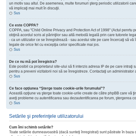
un motiv sau altul. De asemenea, multe forumuri şterg periodic utilizatorii ca
vă implicaţi mai mult în discuţii.
Sus
Ce este COPPA?
COPPA, sau "Child Online Privacy and Protection Act of 1998" (Actul penrtu prot
obţină acordul scris al părinţilor sau altă metodă legală prin care tutorele le
- ca un utilizator ce se înregistrează - sau acestui site pe care încercaţi să vă
legale de orice fel cu excepţia celor specificate mai jos.
Sus
De ce nu mă pot înregistra?
Este posibil ca proprietarul site-ului să fi interzis adresa IP de pe care intraţi
pentru a preveni vizitatorii noi să se înregistreze. Contactaţi un administrator 
Sus
Ce face opţiunea “Şterge toate cookie-urile forumului”?
Această opţiune va şterge toate cookie-urile create de către phpBB care vă ţin
aveţi probleme cu autentificarea sau dezautentificarea pe forum, ştergerea cook
Sus
Setările şi preferinţele utilizatorului
Cum îmi schimb setările?
Toate setările dumneavoastră (dacă sunteţi înregistrat) sunt păstrate în baza de