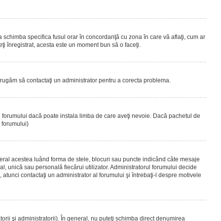
 a schimba specifica fusul orar în concordanţă cu zona în care vă aflaţi, cum ar
teţi înregistrat, acesta este un moment bun să o faceţi.
Vă rugăm să contactaţi un administrator pentru a corecta problema.
ul forumului dacă poate instala limba de care aveţi nevoie. Dacă pachetul de
r forumului)
eral acestea luând forma de stele, blocuri sau puncte indicând câte mesaje
, unică sau personală fiecărui utilizator. Administratorul forumului decide
 atunci contactaţi un administrator al forumului şi întrebaţi-l despre motivele
rii şi administratorii). În general, nu puteţi schimba direct denumirea