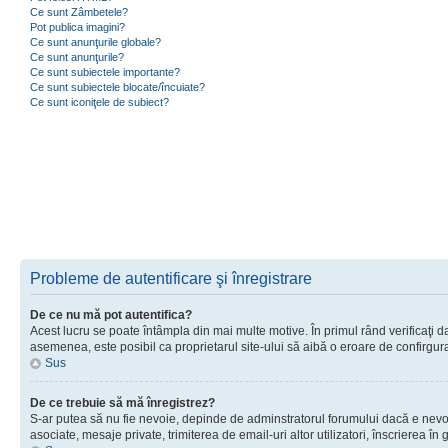
Ce sunt Zâmbetele?
Pot publica imagini?
Ce sunt anunţurile globale?
Ce sunt anunţurile?
Ce sunt subiectele importante?
Ce sunt subiectele blocate/încuiate?
Ce sunt iconiţele de subiect?
Probleme de autentificare şi înregistrare
De ce nu mă pot autentifica?
Acest lucru se poate întâmpla din mai multe motive. În primul rând verificaţi dac
asemenea, este posibil ca proprietarul site-ului să aibă o eroare de confirgur
Sus
De ce trebuie să mă înregistrez?
S-ar putea să nu fie nevoie, depinde de adminstratorul forumului dacă e nevoie 
asociate, mesaje private, trimiterea de email-uri altor utilizatori, înscrierea