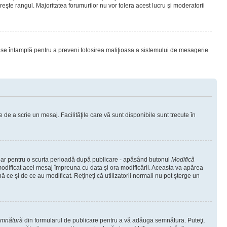
eşte rangul. Majoritatea forumurilor nu vor tolera acest lucru şi moderatorii
lucru se întamplă pentru a preveni folosirea maliţioasa a sistemului de mesagerie
 de a scrie un mesaj. Facilităţile care vă sunt disponibile sunt trecute în
 doar pentru o scurta perioadă după publicare - apăsând butonul
Modifică
 modificat acel mesaj împreuna cu data şi ora modificării. Aceasta va apărea
e şi de ce au modificat. Reţineţi că utilizatorii normali nu pot şterge un
emnătură
din formularul de publicare pentru a vă adăuga semnătura. Puteţi,