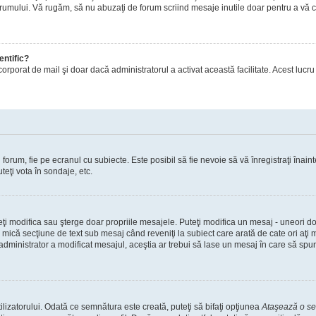
orumului. Vă rugăm, să nu abuzaţi de forum scriind mesaje inutile doar pentru a vă cr
entific?
ul încorporat de mail şi doar dacă administratorul a activat această facilitate. Acest 
orum, fie pe ecranul cu subiecte. Este posibil să fie nevoie să vă înregistraţi înainte
teţi vota în sondaje, etc.
uteţi modifica sau şterge doar propriile mesajele. Puteţi modifica un mesaj - uneori
mică secţiune de text sub mesaj când reveniţi la subiect care arată de cate ori aţi
nistrator a modificat mesajul, aceştia ar trebui să lase un mesaj în care să spună c
lizatorului. Odată ce semnătura este creată, puteţi să bifaţi opţiunea
Ataşează o s