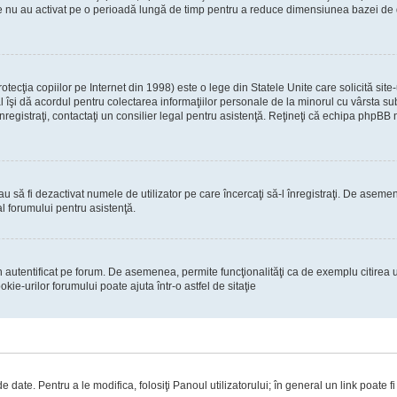
re nu au activat pe o perioadă lungă de timp pentru a reduce dimensiunea bazei de dat
ecţia copiilor pe Internet din 1998) este o lege din Statele Unite care solicită site-
gal îşi dă acordul pentru colectarea informaţiilor personale de la minorul cu vârsta 
 înregistraţi, contactaţi un consilier legal pentru asistenţă. Reţineţi că echipa phpBB 
 sau să fi dezactivat numele de utilizator pe care încercaţi să-l înregistraţi. De asemen
al forumului pentru asistenţă.
 autentificat pe forum. De asemenea, permite funcţionalităţi ca de exemplu citirea u
ie-urilor forumului poate ajuta într-o astfel de sitaţie
 date. Pentru a le modifica, folosiţi Panoul utilizatorului; în general un link poate f