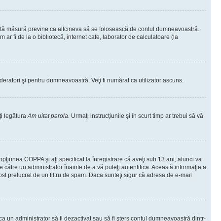
ceastă măsură previne ca altcineva să se folosească de contul dumneavoastră.
ar fi de la o bibliotecă, internet cafe, laborator de calculatoare (la
moderatori şi pentru dumneavoastră. Veţi fi numărat ca utilizator ascuns.
ţi legătura
Am uitat parola
. Urmaţi instrucţiunile şi în scurt timp ar trebui să vă
 opţiunea COPPA şi aţi specificat la înregistrare că aveţi sub 13 ani, atunci va
 de către un administrator înainte de a vă puteţi autentifica. Această informaţie a
 fost prelucrat de un filtru de spam. Daca sunteţi sigur că adresa de e-mail
il ca un administrator să fi dezactivat sau să fi şters contul dumneavoastră dintr-