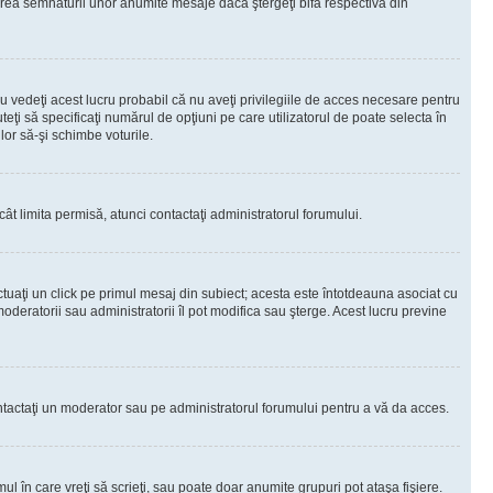
rea semnăturii unor anumite mesaje dacă ştergeţi bifa respectivă din
 vedeţi acest lucru probabil că nu aveţi privilegiile de acces necesare pentru
teţi să specificaţi numărul de opţiuni pe care utilizatorul de poate selecta în
lor să-şi schimbe voturile.
ât limita permisă, atunci contactaţi administratorul forumului.
ctuaţi un click pe primul mesaj din subiect; acesta este întotdeauna asociat cu
oderatorii sau administratorii îl pot modifica sau şterge. Acest lucru previne
 Contactaţi un moderator sau pe administratorul forumului pentru a vă da acces.
ul în care vreţi să scrieţi, sau poate doar anumite grupuri pot ataşa fişiere.