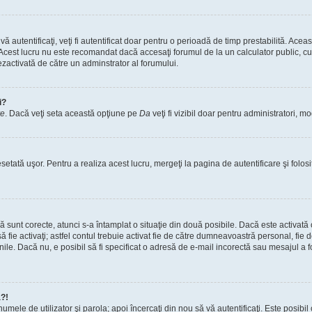
vă autentificaţi, veţi fi autentificat doar pentru o perioadă de timp prestabilită. A
. Acest lucru nu este recomandat dacă accesaţi forumul de la un calculator public, cum 
ezactivată de către un adminstrator al forumului.
i?
re
. Dacă veţi seta această opţiune pe
Da
veţi fi vizibil doar pentru administratori, 
setată uşor. Pentru a realiza acest lucru, mergeţi la pagina de autentificare şi folosi
acă sunt corecte, atunci s-a întamplat o situaţie din două posibile. Dacă este activată
 să fie activaţi; astfel contul trebuie activat fie de către dumneavoastră personal, fie
iunile. Dacă nu, e posibil să fi specificat o adresă de e-mail incorectă sau mesajul a
a?!
a numele de utilizator şi parola; apoi încercaţi din nou să vă autentificaţi. Este posib