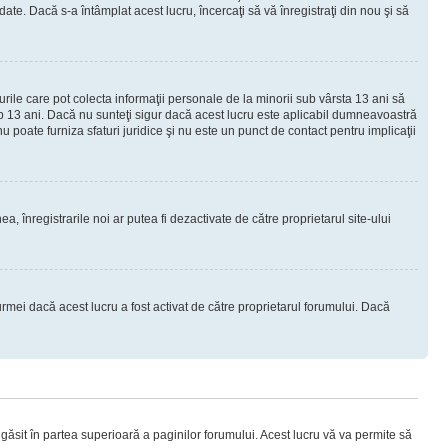
e. Dacă s-a întâmplat acest lucru, încercaţi să vă înregistraţi din nou şi să
urile care pot colecta informaţii personale de la minorii sub vârsta 13 ani să
sub 13 ani. Dacă nu sunteţi sigur dacă acest lucru este aplicabil dumneavoastră
nu poate furniza sfaturi juridice şi nu este un punct de contact pentru implicaţii
ea, înregistrarile noi ar putea fi dezactivate de către proprietarul site-ului
rmei dacă acest lucru a fost activat de către proprietarul forumului. Dacă
i găsit în partea superioară a paginilor forumului. Acest lucru vă va permite să