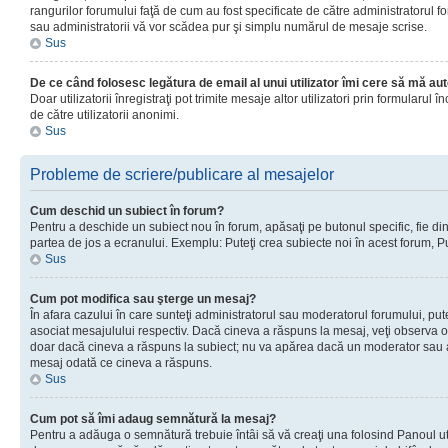
rangurilor forumului faţă de cum au fost specificate de către administratorul f
sau administratorii vă vor scădea pur şi simplu numărul de mesaje scrise.
Sus
De ce când folosesc legătura de email al unui utilizator îmi cere să mă aut
Doar utilizatorii înregistraţi pot trimite mesaje altor utilizatori prin formular
de către utilizatorii anonimi.
Sus
Probleme de scriere/publicare al mesajelor
Cum deschid un subiect în forum?
Pentru a deschide un subiect nou în forum, apăsaţi pe butonul specific, fie din f
partea de jos a ecranului. Exemplu: Puteţi crea subiecte noi în acest forum, Pu
Sus
Cum pot modifica sau şterge un mesaj?
În afara cazului în care sunteţi administratorul sau moderatorul forumului, p
asociat mesajulului respectiv. Dacă cineva a răspuns la mesaj, veţi observa o 
doar dacă cineva a răspuns la subiect; nu va apărea dacă un moderator sau admi
mesaj odată ce cineva a răspuns.
Sus
Cum pot să îmi adaug semnătură la mesaj?
Pentru a adăuga o semnătură trebuie întâi să vă creaţi una folosind Panoul uti