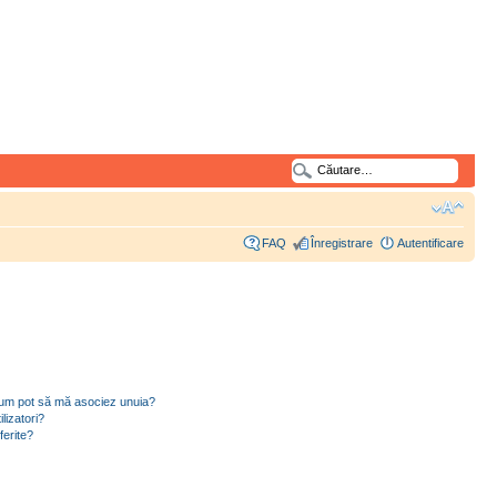
FAQ
Înregistrare
Autentificare
i cum pot să mă asociez unuia?
lizatori?
ferite?