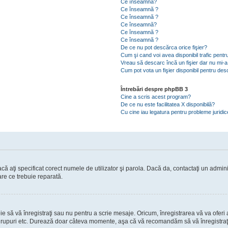
Ce înseamnă?
Ce înseamnă ?
Ce înseamnă ?
Ce înseamnă?
Ce înseamnă ?
Ce înseamnă ?
De ce nu pot descărca orice fişier?
Cum şi cand voi avea disponibil trafic pent
Vreau să descarc încă un fişier dar nu mi-a
Cum pot vota un fişier disponibil pentru de
Întrebări despre phpBB 3
Cine a scris acest program?
De ce nu este facilitatea X disponibilă?
Cu cine iau legatura pentru probleme juridi
ă aţi specificat corect numele de utilizator şi parola. Dacă da, contactaţi un administ
are ce trebuie reparată.
să vă înregistraţi sau nu pentru a scrie mesaje. Oricum, înregistrarea vă va oferi ac
 în grupuri etc. Durează doar câteva momente, aşa că vă recomandăm să vă înregistraţ