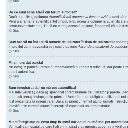
Sus
De ce sunt scos afară din forum automat?
Dacă nu activaţi opţiunea
Autentifică-mă automat la fiecare vizită
atunci când 
Pentru a rămâne autentificat tot timpul, bifaţi această opţiune la autentificare
liceu/universitate etc.). Dacă nu vedeţi această opţiune, înseamnă că a fost d
Sus
Cum fac să nu îmi apară numele de utilizator în lista de utilizatori conectaţ
În profilul dumneavoastră veţi găsi o opţiune
Ascunde indicatorul de conecta
Sus
Mi-am pierdut parola!
Nu intraţi în panică! Parola dumneavoastră nu poate fi refăcută, dar poate fi re
puteţi autentifica.
Sus
Sunt înregistrat dar nu mă pot autentifica!
Mai intâi verificaţi dacă aţi specificat corect numele de utilizator şi parola. D
trebui să urmaţi instrucţiunile primite. Unele forumuri obligă ca utilizatorii noi
fost prezentată la înregistrare. Dacă aţi primit un email atunci urmaţi instrucţ
folosită este corectă atunci încercaţi să contactaţi un administrator.
Sus
M-am înregistrat cu ceva timp în urmă dar acum nu mă mai pot autentific
Verificaţi-vă mesajul pe care l-aţi primit când v-aţi înregistrat pentru a verific