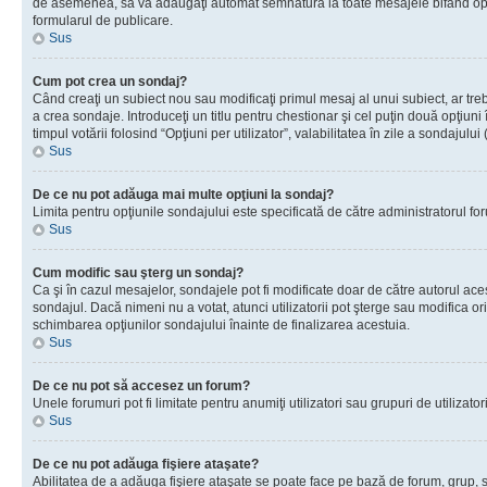
de asemenea, să vă adăugaţi automat semnătura la toate mesajele bifând opţiu
formularul de publicare.
Sus
Cum pot crea un sondaj?
Când creaţi un subiect nou sau modificaţi primul mesaj al unui subiect, ar tre
a crea sondaje. Introduceţi un titlu pentru chestionar şi cel puţin două opţiuni
timpul votării folosind “Opţiuni per utilizator”, valabilitatea în zile a sondaju
Sus
De ce nu pot adăuga mai multe opţiuni la sondaj?
Limita pentru opţiunile sondajului este specificată de către administratorul fo
Sus
Cum modific sau şterg un sondaj?
Ca şi în cazul mesajelor, sondajele pot fi modificate doar de către autorul ac
sondajul. Dacă nimeni nu a votat, atunci utilizatorii pot şterge sau modifica or
schimbarea opţiunilor sondajului înainte de finalizarea acestuia.
Sus
De ce nu pot să accesez un forum?
Unele forumuri pot fi limitate pentru anumiţi utilizatori sau grupuri de utiliza
Sus
De ce nu pot adăuga fişiere ataşate?
Abilitatea de a adăuga fişiere ataşate se poate face pe bază de forum, grup, sau