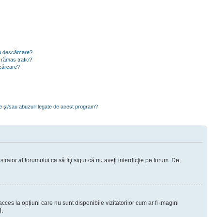
ru descărcare?
 rămas trafic?
scărcare?
ce şi/sau abuzuri legate de acest program?
rator al forumului ca să fiţi sigur că nu aveţi interdicţie pe forum. De
ces la opţiuni care nu sunt disponibile vizitatorilor cum ar fi imagini
i.