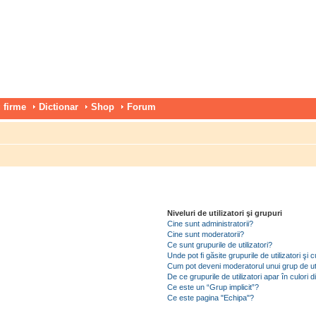
 firme
Dictionar
Shop
Forum
Niveluri de utilizatori şi grupuri
Cine sunt administratorii?
Cine sunt moderatorii?
Ce sunt grupurile de utilizatori?
Unde pot fi găsite grupurile de utilizatori ş
Cum pot deveni moderatorul unui grup de uti
De ce grupurile de utilizatori apar în culori di
Ce este un “Grup implicit”?
Ce este pagina "Echipa"?