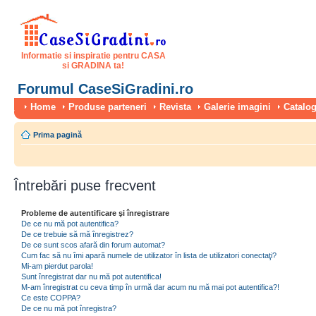
Informatie si inspiratie pentru CASA
si GRADINA ta!
Forumul CaseSiGradini.ro
Home
Produse parteneri
Revista
Galerie imagini
Catalog
Prima pagină
Întrebări puse frecvent
Probleme de autentificare şi înregistrare
De ce nu mă pot autentifica?
De ce trebuie să mă înregistrez?
De ce sunt scos afară din forum automat?
Cum fac să nu îmi apară numele de utilizator în lista de utilizatori conectaţi?
Mi-am pierdut parola!
Sunt înregistrat dar nu mă pot autentifica!
M-am înregistrat cu ceva timp în urmă dar acum nu mă mai pot autentifica?!
Ce este COPPA?
De ce nu mă pot înregistra?