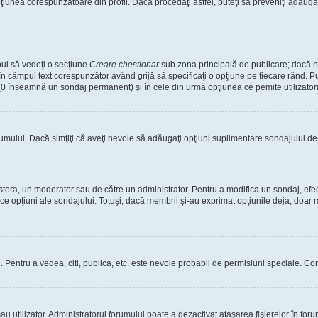
nea corespunzătoare din profil. Dacă procedaţi astfel, puteţi să preveniţi adăuga
bui să vedeţi o secţiune
Creare chestionar
sub zona principală de publicare; dacă nu
 în câmpul text corespunzător având grijă să specificaţi o opţiune pe fiecare rând. Pu
lui (0 înseamnă un sondaj permanent) şi în cele din urmă opţiunea ce pemite utilizatori
rumului. Dacă simţiţi că aveţi nevoie să adăugaţi opţiuni suplimentare sondajului dec
estora, un moderator sau de către un administrator. Pentru a modifica un sondaj, efe
ice opţiuni ale sondajului. Totuşi, dacă membrii şi-au exprimat opţiunile deja, doar m
tori. Pentru a vedea, citi, publica, etc. este nevoie probabil de permisiuni speciale.
 utilizator. Administratorul forumului poate a dezactivat ataşarea fişierelor în forum