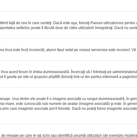
erit faţă de cea în care sunteţi. Dacă este aşa, folosiţi Panoul utilizatorului pentru
oritatea setărilor, poate fi făcută doar de către utilizatorii înregistraţi. Dacă nu sun
ora înca este încă incorectă, atunci tipul setat pe ceasul serverului este incorect. 
înca acest forum în limba dumneavoastră. Încercaţi să-l întrebaţi pe administrator
t fi gasite pe site-ul grupului phpBB (folosiţi link-ul din partea inferioară a paginilo
mesaje. Una dintre ele poate fi o imagine asociată cu rangul dumneavoastră, în gen
mai mare, este cunoscută sub numele de avatar (imagine asociată) şi este, în general
prin care imaginile asociate pot fi folosite. Dacă nu puteţi folosi imaginile asociate,
 mesaje pe care le-aţi scris sau identifică anumiţi utilizatori (de exemplu moderato