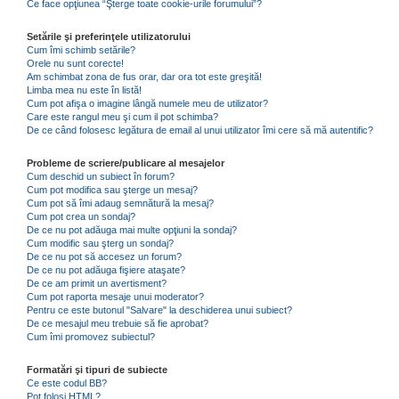
Ce face opţiunea “Şterge toate cookie-urile forumului”?
Setările şi preferinţele utilizatorului
Cum îmi schimb setările?
Orele nu sunt corecte!
Am schimbat zona de fus orar, dar ora tot este greşită!
Limba mea nu este în listă!
Cum pot afişa o imagine lângă numele meu de utilizator?
Care este rangul meu şi cum il pot schimba?
De ce când folosesc legătura de email al unui utilizator îmi cere să mă autentific?
Probleme de scriere/publicare al mesajelor
Cum deschid un subiect în forum?
Cum pot modifica sau şterge un mesaj?
Cum pot să îmi adaug semnătură la mesaj?
Cum pot crea un sondaj?
De ce nu pot adăuga mai multe opţiuni la sondaj?
Cum modific sau şterg un sondaj?
De ce nu pot să accesez un forum?
De ce nu pot adăuga fişiere ataşate?
De ce am primit un avertisment?
Cum pot raporta mesaje unui moderator?
Pentru ce este butonul "Salvare" la deschiderea unui subiect?
De ce mesajul meu trebuie să fie aprobat?
Cum îmi promovez subiectul?
Formatări şi tipuri de subiecte
Ce este codul BB?
Pot folosi HTML?