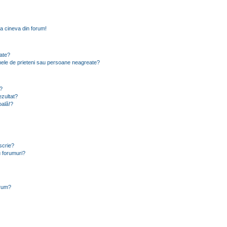
a cineva din forum!
eate?
e mele de prieteni sau persoane neagreate?
?
zultat?
oală!?
scrie?
 forumuri?
orum?