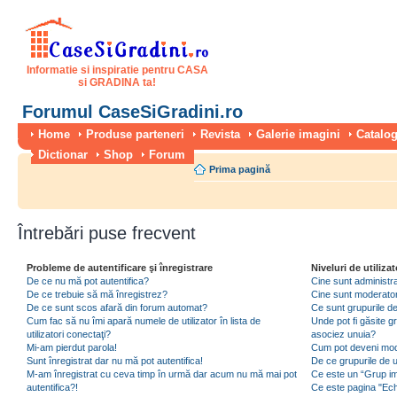
Informatie si inspiratie pentru CASA
si GRADINA ta!
Forumul CaseSiGradini.ro
Home
Produse parteneri
Revista
Galerie imagini
Catalog
Dictionar
Shop
Forum
Prima pagină
Întrebări puse frecvent
Probleme de autentificare şi înregistrare
Niveluri de utilizat
De ce nu mă pot autentifica?
Cine sunt administra
De ce trebuie să mă înregistrez?
Cine sunt moderator
De ce sunt scos afară din forum automat?
Ce sunt grupurile de 
Cum fac să nu îmi apară numele de utilizator în lista de
Unde pot fi găsite gr
utilizatori conectaţi?
asociez unuia?
Mi-am pierdut parola!
Cum pot deveni moder
Sunt înregistrat dar nu mă pot autentifica!
De ce grupurile de uti
M-am înregistrat cu ceva timp în urmă dar acum nu mă mai pot
Ce este un “Grup imp
autentifica?!
Ce este pagina "Ec