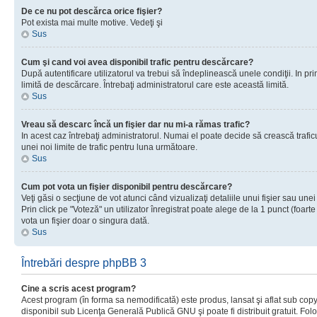
De ce nu pot descărca orice fişier?
Pot exista mai multe motive. Vedeţi şi
Sus
Cum şi cand voi avea disponibil trafic pentru descărcare?
După autentificare utilizatorul va trebui să îndeplinească unele condiţii. In prim
limită de descărcare. Întrebaţi administratorul care este această limită.
Sus
Vreau să descarc încă un fişier dar nu mi-a rămas trafic?
In acest caz întrebaţi administratorul. Numai el poate decide să crească trafic
unei noi limite de trafic pentru luna următoare.
Sus
Cum pot vota un fişier disponibil pentru descărcare?
Veţi găsi o secţiune de vot atunci când vizualizaţi detaliile unui fişier sau unei
Prin click pe "Voteză" un utilizator înregistrat poate alege de la 1 punct (foarte
vota un fişier doar o singura dată.
Sus
Întrebări despre phpBB 3
Cine a scris acest program?
Acest program (în forma sa nemodificată) este produs, lansat şi aflat sub copy
disponibil sub Licenţa Generală Publică GNU şi poate fi distribuit gratuit. Folos