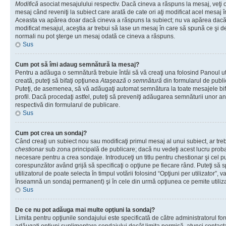
Modifică
asociat mesajulului respectiv. Dacă cineva a răspuns la mesaj, veţi 
mesaj când reveniţi la subiect care arată de cate ori aţi modificat acel mesaj 
Aceasta va apărea doar dacă cineva a răspuns la subiect; nu va apărea dacă
modificat mesajul, aceştia ar trebui să lase un mesaj în care să spună ce şi de 
normali nu pot şterge un mesaj odată ce cineva a răspuns.
Sus
Cum pot să îmi adaug semnătură la mesaj?
Pentru a adăuga o semnătură trebuie întâi să vă creaţi una folosind Panoul ut
creată, puteţi să bifaţi opţiunea
Ataşează o semnătură
din formularul de publ
Puteţi, de asemenea, să vă adăugaţi automat semnătura la toate mesajele b
profil. Dacă procedaţi astfel, puteţi să preveniţi adăugarea semnăturii unor a
respectivă din formularul de publicare.
Sus
Cum pot crea un sondaj?
Când creaţi un subiect nou sau modificaţi primul mesaj al unui subiect, ar tre
chestionar
sub zona principală de publicare; dacă nu vedeţi acest lucru probab
necesare pentru a crea sondaje. Introduceţi un titlu pentru chestionar şi cel p
corespunzător având grijă să specificaţi o opţiune pe fiecare rând. Puteţi să s
utilizatorul de poate selecta în timpul votării folosind “Opţiuni per utilizator”, v
înseamnă un sondaj permanent) şi în cele din urmă opţiunea ce pemite utilizat
Sus
De ce nu pot adăuga mai multe opţiuni la sondaj?
Limita pentru opţiunile sondajului este specificată de către administratorul fo