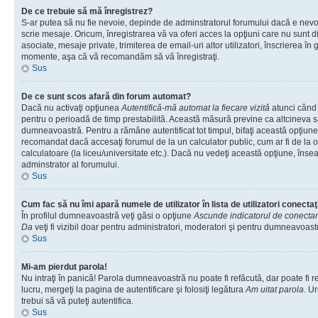
De ce trebuie să mă înregistrez?
S-ar putea să nu fie nevoie, depinde de adminstratorul forumului dacă e nevoi
scrie mesaje. Oricum, înregistrarea vă va oferi acces la opţiuni care nu sunt dis
asociate, mesaje private, trimiterea de email-uri altor utilizatori, înscrierea î
momente, aşa că vă recomandăm să vă înregistraţi.
Sus
De ce sunt scos afară din forum automat?
Dacă nu activaţi opţiunea
Autentifică-mă automat la fiecare vizită
atunci când v
pentru o perioadă de timp prestabilită. Această măsură previne ca altcineva 
dumneavoastră. Pentru a rămâne autentificat tot timpul, bifaţi această opţiune 
recomandat dacă accesaţi forumul de la un calculator public, cum ar fi de la o 
calculatoare (la liceu/universitate etc.). Dacă nu vedeţi această opţiune, îns
adminstrator al forumului.
Sus
Cum fac să nu îmi apară numele de utilizator în lista de utilizatori conectaţ
În profilul dumneavoastră veţi găsi o opţiune
Ascunde indicatorul de conecta
Da
veţi fi vizibil doar pentru administratori, moderatori şi pentru dumneavoastr
Sus
Mi-am pierdut parola!
Nu intraţi în panică! Parola dumneavoastră nu poate fi refăcută, dar poate fi r
lucru, mergeţi la pagina de autentificare şi folosiţi legătura
Am uitat parola
. Ur
trebui să vă puteţi autentifica.
Sus