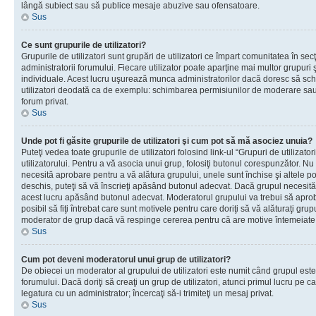
lângă subiect sau să publice mesaje abuzive sau ofensatoare.
Sus
Ce sunt grupurile de utilizatori?
Grupurile de utilizatori sunt grupări de utilizatori ce împart comunitatea în secţ
administratorii forumului. Fiecare utilizator poate aparţine mai multor grupuri 
individuale. Acest lucru uşurează munca administratorilor dacă doresc să sch
utilizatori deodată ca de exemplu: schimbarea permisiunilor de moderare sau 
forum privat.
Sus
Unde pot fi găsite grupurile de utilizatori şi cum pot să mă asociez unuia?
Puteţi vedea toate grupurile de utilizatori folosind link-ul “Grupuri de utilizato
utilizatorului. Pentru a vă asocia unui grup, folosiţi butonul corespunzător. N
necesită aprobare pentru a vă alătura grupului, unele sunt închise şi altele p
deschis, puteţi să vă înscrieţi apăsând butonul adecvat. Dacă grupul necesită
acest lucru apăsând butonul adecvat. Moderatorul grupului va trebui să apr
posibil să fiţi întrebat care sunt motivele pentru care doriţi să vă alăturaţi gru
moderator de grup dacă vă respinge cererea pentru că are motive întemeiate
Sus
Cum pot deveni moderatorul unui grup de utilizatori?
De obiecei un moderator al grupului de utilizatori este numit când grupul este
forumului. Dacă doriţi să creaţi un grup de utilizatori, atunci primul lucru pe car
legatura cu un administrator; încercaţi să-i trimiteţi un mesaj privat.
Sus