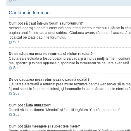
Sus
Căutând în forumuri
Cum pot să caut într-un forum sau forumuri?
Această operaţie poate fi efectuată prin introducerea termenului căutat în că
pagina unui forum sau a unui subiect. Căutarea avansată poate fi accesată fo
localizat pe toate paginile forumului.
Sus
De ce căutarea mea nu returnează niciun rezultat?
Căutarea efectuată a fost probabil prea vagă şi a inclus mulţi termeni comuni
mai specific şi folosiţi opţiunile disponibile în formularul de căutare avansată.
Sus
De ce căutarea mea returnează o pagină goală!?
Căutarea efectuată a returnat prea multe rezultate pentru webserver să le man
fiţi mai specific în termenii folosiţi şi forumurile în care căutarea este efectuată
Sus
Cum pot căuta utilizatori?
Duceţi-vă la secţiunea “Membri” şi folosiţi legătura “Caută un membru”.
Sus
Cum pot găsi mesajele şi subiectele mele?