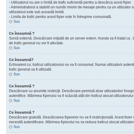
- Utilizatorul nu are o limită de trafic suficientă pentru a descărca acest fişier.
- Administratorul a stabilit un număr minim de mesaje pentru ca un utilizator s
utilizatorul este sub această limită.
- Limita de trafic pentru acest fişier este în întregime consumată.
Sus
Ce înseamnă ?
Sursă externă. Descărcare iniţiată de un server extern. Acesta va fi tratat ca . Lim
de trafic general nu vor fi afectate.
Sus
Ce înseamnă?
Echivalent cu: traficul utilizatorului nu va fi consumat. Numai utilizatorii autent
trafic general va fi utilizată.
Sus
Ce înseamnă ?
Descărcare cu anumite restricţii. Descărcare permisă doar utilizatorilor înregist
autentifice. Mărimea fişierului va fi scăzută atât din traficul alocat utilizatorului 
Sus
Ce înseamnă ?
Descărcare gratuită. Descărcarea fişierelor nu va fi restricţionată. Acest fisier 
necesită autentificare. Mărimea fişierului nu va reduce traficul alocat utilizato
Sus