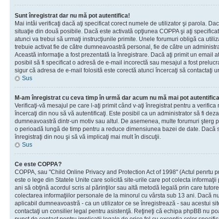
Sunt înregistrat dar nu mă pot autentifica!
Mai intâi verificaţi dacă aţi specificat corect numele de utilizator şi parola. Da
situaţie din două posibile. Dacă este activată opţiunea COPPA şi aţi specificat 
atunci va trebui să urmaţi instrucţiunile primite. Unele forumuri obligă ca utilizat
trebuie activat fie de către dumneavoastră personal, fie de către un administrat
Această informaţie a fost prezentată la înregistrare. Dacă aţi primit un email a
posibil să fi specificat o adresă de e-mail incorectă sau mesajul a fost prelucr
sigur că adresa de e-mail folosită este corectă atunci încercaţi să contactaţi u
Sus
M-am înregistrat cu ceva timp în urmă dar acum nu mă mai pot autentific
Verificaţi-vă mesajul pe care l-aţi primit când v-aţi înregistrat pentru a verifica
încercaţi din nou să vă autentificaţi. Este posibil ca un administrator să fi dezac
dumneavoastră dintr-un motiv sau altul. De asemenea, multe forumuri şterg peri
o perioadă lungă de timp pentru a reduce dimensiunea bazei de date. Dacă s-a
înregistraţi din nou şi să vă implicaţi mai mult în discuţii.
Sus
Ce este COPPA?
COPPA, sau "Child Online Privacy and Protection Act of 1998" (Actul penrtu pro
este o lege din Statele Unite care solicită site-urile care pot colecta informaţi
ani să obţină acordul scris al părinţilor sau altă metodă legală prin care tutore
colectarea informaţiilor personale de la minorul cu vârsta sub 13 ani. Dacă nu
aplicabil dumneavoastră - ca un utilizator ce se înregistrează - sau acestui site
contactaţi un consilier legal pentru asistenţă. Reţineţi că echipa phpBB nu poat