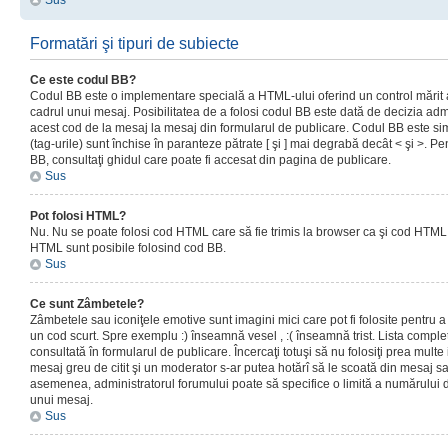
Sus
Formatări şi tipuri de subiecte
Ce este codul BB?
Codul BB este o implementare specială a HTML-ului oferind un control mărit a
cadrul unui mesaj. Posibilitatea de a folosi codul BB este dată de decizia admi
acest cod de la mesaj la mesaj din formularul de publicare. Codul BB este sim
(tag-urile) sunt închise în paranteze pătrate [ şi ] mai degrabă decât < şi >. P
BB, consultaţi ghidul care poate fi accesat din pagina de publicare.
Sus
Pot folosi HTML?
Nu. Nu se poate folosi cod HTML care să fie trimis la browser ca şi cod HTML. 
HTML sunt posibile folosind cod BB.
Sus
Ce sunt Zâmbetele?
Zâmbetele sau iconiţele emotive sunt imagini mici care pot fi folosite pentru
un cod scurt. Spre exemplu :) înseamnă vesel , :( înseamnă trist. Lista complet
consultată în formularul de publicare. Încercaţi totuşi să nu folosiţi prea mult
mesaj greu de citit şi un moderator s-ar putea hotărî să le scoată din mesaj s
asemenea, administratorul forumului poate să specifice o limită a numărului d
unui mesaj.
Sus