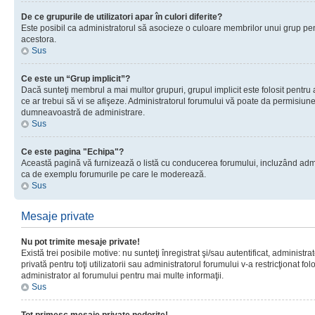
De ce grupurile de utilizatori apar în culori diferite?
Este posibil ca administratorul să asocieze o culoare membrilor unui grup pen
acestora.
Sus
Ce este un “Grup implicit”?
Dacă sunteţi membrul a mai multor grupuri, grupul implicit este folosit pentru
ce ar trebui să vi se afişeze. Administratorul forumului vă poate da permisiun
dumneavoastră de administrare.
Sus
Ce este pagina "Echipa"?
Această pagină vă furnizează o listă cu conducerea forumului, incluzând adminis
ca de exemplu forumurile pe care le moderează.
Sus
Mesaje private
Nu pot trimite mesaje private!
Există trei posibile motive: nu sunteţi înregistrat şi/sau autentificat, administ
privată pentru toţi utilizatorii sau administratorul forumului v-a restricţionat f
administrator al forumului pentru mai multe informaţii.
Sus