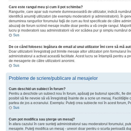
Care este rangul meu şi cum il pot schimba?
Rangurile, care apar sub numele dumneavoastră de utilizator, indică numărul 
identifică anumiţi utilizatori (de exemplu moderatorii şi administratorii). În ge
denumirea rangurilor forumului faţă de cum au fost specificate de către admin
abuzaţi de forum scriind mesaje inutile doar pentru a vă creşte rangul. Majorit
lucru şi moderatorii sau administratorii vă vor scădea pur şi simplu numărul 
Sus
De ce când folosesc legătura de email al unui utilizator îmi cere să mă aut
Doar utilizatorii înregistraţi pot trimite mesaje altor utilizatori prin formularul
administratorul a activat această facilitate. Acest lucru se întamplă pentru a p
de mesagerie de către utilizatorii anonimi.
Sus
Probleme de scriere/publicare al mesajelor
Cum deschid un subiect în forum?
Pentru a deschide un subiect nou în forum, apăsaţi pe butonul specific, fie din
posibil să fie nevoie să vă înregistraţi înainte de a scrie un mesaj. Facilităţile
partea de jos a ecranului. Exemplu: Puteţi crea subiecte noi în acest forum, Pu
Sus
Cum pot modifica sau şterge un mesaj?
În afara cazului în care sunteţi administratorul sau moderatorul forumului, put
mesajele. Puteţi modifica un mesaj - uneori doar pentru o scurta perioadă d