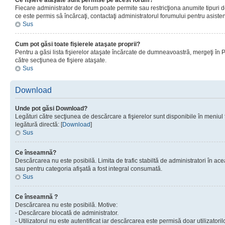
Ce fişiere ataşate sunt permise pe acest forum?
Fiecare administrator de forum poate permite sau restricţiona anumite tipuri de
ce este permis sâ încărcaţi, contactaţi administratorul forumului pentru asisten
Sus
Cum pot găsi toate fişierele ataşate proprii?
Pentru a găsi lista fişierelor ataşate încărcate de dumneavoastră, mergeţi în Pan
către secţiunea de fişiere ataşate.
Sus
Download
Unde pot găsi Download?
Legături către secţiunea de descărcare a fişierelor sunt disponibile în meniul
legătură directă: [
Download
]
Sus
Ce înseamnă?
Descărcarea nu este posibilă. Limita de trafic stabiltă de administratori în ac
sau pentru categoria afişată a fost integral consumată.
Sus
Ce înseamnă ?
Descărcarea nu este posibilă. Motive:
- Descărcare blocată de administrator.
- Utilizatorul nu este autentificat iar descărcarea este permisă doar utilizatorilo