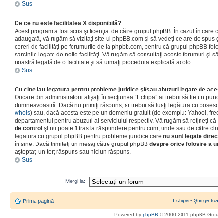
Sus
De ce nu este facilitatea X disponibilă?
Acest program a fost scris şi licenţiat de către grupul phpBB. În cazul în care co
adaugată, vă rugăm să vizitaţi site-ul phpBB.com şi să vedeţi ce are de spus
cereri de facilităţi pe forumurile de la phpbb.com, pentru că grupul phpBB fo
sarcinile legate de noile facilităţi. Vă rugăm să consultaţi aceste forumuri şi s
noastră legată de o facilitate şi să urmaţi procedura explicată acolo.
Sus
Cu cine iau legatura pentru probleme juridice şi/sau abuzuri legate de ac
Oricare din administratorii afişaţi în secţiunea “Echipa” ar trebui să fie un punc
dumneavoastră. Dacă nu primiţi răspuns, ar trebui să luaţi legătura cu poseso
whois
) sau, dacă acesta este pe un domeniu gratuit (de exemplu: Yahoo!, free
departamentul pentru abuzuri al serviciului respectiv. Vă rugăm să reţineţi 
de control
şi nu poate fi tras la răspundere pentru cum, unde sau de către cin
legatura cu grupul phpBB pentru probleme juridice care
nu sunt legate direc
în sine. Dacă trimiteţi un mesaj către grupul phpBB
despre orice folosire a un
aşteptaţi un terţ răspuns sau niciun răspuns.
Sus
Mergi la:
Echipa
•
Şterge toa
Prima pagină
Powered by
phpBB
© 2000-2011 phpBB Gro