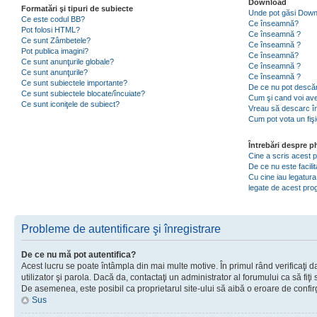
Download
Formatări şi tipuri de subiecte
Unde pot găsi Dow
Ce este codul BB?
Ce înseamnă?
Pot folosi HTML?
Ce înseamnă ?
Ce sunt Zâmbetele?
Ce înseamnă ?
Pot publica imagini?
Ce înseamnă?
Ce sunt anunţurile globale?
Ce înseamnă ?
Ce sunt anunţurile?
Ce înseamnă ?
Ce sunt subiectele importante?
De ce nu pot descăr
Ce sunt subiectele blocate/încuiate?
Cum şi cand voi ave
Ce sunt iconiţele de subiect?
Vreau să descarc în
Cum pot vota un fiş
Întrebări despre 
Cine a scris acest
De ce nu este facili
Cu cine iau legatura
legate de acest pr
Probleme de autentificare şi înregistrare
De ce nu mă pot autentifica?
Acest lucru se poate întâmpla din mai multe motive. În primul rând verificaţi d
utilizator şi parola. Dacă da, contactaţi un administrator al forumului ca să fiţi 
De asemenea, este posibil ca proprietarul site-ului să aibă o eroare de confir
Sus