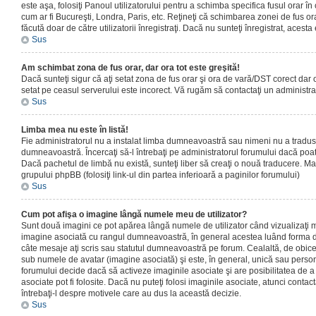
este aşa, folosiţi Panoul utilizatorului pentru a schimba specifica fusul orar în
cum ar fi Bucureşti, Londra, Paris, etc. Reţineţi că schimbarea zonei de fus orar
făcută doar de către utilizatorii înregistraţi. Dacă nu sunteţi înregistrat, aces
Sus
Am schimbat zona de fus orar, dar ora tot este greşită!
Dacă sunteţi sigur că aţi setat zona de fus orar şi ora de vară/DST corect dar o
setat pe ceasul serverului este incorect. Vă rugăm să contactaţi un administr
Sus
Limba mea nu este în listă!
Fie administratorul nu a instalat limba dumneavoastră sau nimeni nu a tradus
dumneavoastră. Încercaţi să-l întrebaţi pe administratorul forumului dacă poat
Dacă pachetul de limbă nu există, sunteţi liber să creaţi o nouă traducere. Mai 
grupului phpBB (folosiţi link-ul din partea inferioară a paginilor forumului)
Sus
Cum pot afişa o imagine lângă numele meu de utilizator?
Sunt două imagini ce pot apărea lângă numele de utilizator când vizualizaţi m
imagine asociată cu rangul dumneavoastră, în general acestea luând forma de
câte mesaje aţi scris sau statutul dumneavoastră pe forum. Cealaltă, de obic
sub numele de avatar (imagine asociată) şi este, în general, unică sau personal
forumului decide dacă să activeze imaginile asociate şi are posibilitatea de a
asociate pot fi folosite. Dacă nu puteţi folosi imaginile asociate, atunci contact
întrebaţi-l despre motivele care au dus la această decizie.
Sus