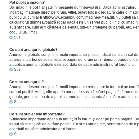
Pot publica imagini?
Da, imaginile pot fi afişate în mesajele dumneavoastră. Dacă administratorul a
încărcaţi imaginile direct pe forum. Altfel, puteţi folosi o legatură către o ima
publicului, cum ar fi http://www.examplu.com/imaginea-mea.gif. Nu puteţi să cr
calculatorul dumneavoastră (doar dacă este un server public), nici cu imagin
autentificare, cum ar fi căsuţele de e-mail, site-uri protejate cu parolă, etc. Pen
codului BB [img].
Sus
Ce sunt anunţurile globale?
Anunţurile globale conţin informaţii importante şi este indicat să le citiţi cât d
apărea în partea de sus a fiecărei pagini de forum şi în interiorul panoului de 
a publica anunţuri globale este acordată de către administratorul forumului.
Sus
Ce sunt anunţurile?
Anunţurile deseori conţin informaţii importante referitoare la forumul pe care îl 
curând posibil. Anunţurile apar în partea de sus a fiecărei pagini în forumul de
globale, permisiunea de a publica anunţuri este acordată de către administrat
Sus
Ce sunt subiectele importante?
Subiectele importante apar sub anunţuri în forum şi doar pe prima pagină. Des
trebui să le citiţi cât de curând posibil. Ca şi cu anunţurile, permisiunea de a
acordată de către administratorul forumului.
Sus