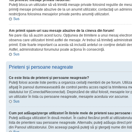
Tot primesc mesaje private nedorite!
Puteţi bloca un utilizator să vă trimită mesaje private folosind regulile de mes
primiţi mesaje private abuzive de la un anumit utilizator, contactaţi un adminis
restricţiona folosirea mesajelor private pentru anumiţi utilizatori.
Sus
Am primit spam-uri sau mesaje abuzive de la cineva din forum!
Ne pare rău să auzim acest lucru. Opţiunea de trimitere a unui mesaj electro
observa care utilizatori trimit astfel de mesaje. Ar trebui să trimiteţi administ
primit. Este foarte important ca acesta să includă antetul ce conţine detalii des
Astfel, administratorul forumului poate acţiona în consecinţă.
Sus
Prieteni şi persoane neagreate
Ce este lista de prieteni şi persoane neagreate?
Puteţi folosi aceste liste pentru a organiza ceilalţi membrii de pe forum. Utilizat
afişaţi în panoul dumneavoastră de control pentru acces rapid la trimiterea me
statutului lor (Conectat/Neconectat). Depinzând de stilul folosit, mesajele lor
un utilizator în lista cu persoane neagreate, mesajele acestuia vor ascunse.
Sus
Cum pot adăuga/şterge utilizatori în listele mele de prieteni sau persoan
Puteţi adăuga utilizatori în două moduri. În cadrul fiecărui profil al utilizatorul
lista de prienteni sau persoane neagreate. Alternativ, puteţi adăuga direct pri
din Panoul utilizatorului. Din aceeaşi pagină puteţi să şi ştergeţi nume din list