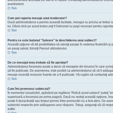
avertismentele acordate pe site-ul în cauză. Contactaţi administratorul forumulu
avertisment.
Sus
Cum pot raporta mesaje unui moderator?
Dacă administratorul a permis această faclitate, mesajul cu pricina ar trebui 
lui. Dând click pe acest buton,veţi fi îndrumat cu paşii necesari pentru raport
Sus
Pentru ce este butonul "Salvare" la deschiderea unui subiect?
Această opţiune vă dă posibilitatea să salvaţi pasaje în vederea finalizării şi pu
un pasaj salvat, folosiţi Panoul utilizatorului.
Sus
De ce mesajul meu trebuie să fie aprobat?
Administratorul forumului poate a decis că mesajele din forumul în care scrieţi
să fie publicate. De asemenea, este posibil ca administratorul să vă fi adăugat 
mesaje recesită revizuire înainte de a fi publicate. Vă rugăm să contactaţi adm
Sus
Cum îmi promovez subiectul?
În momentul vizualizării, apăsând pe legătura “Ridică acest subiect” puteţi "p
superioară a forumului pe prima pagină. Dacă nu vedeţi această opţiune, î
poate fi dezactivată sau timpul permis între promovări nu a fost atins. De as
subiectul respectiv prin adăugarea unui răspuns. Totuşi, asiguraţi-vă că respe
astfel.