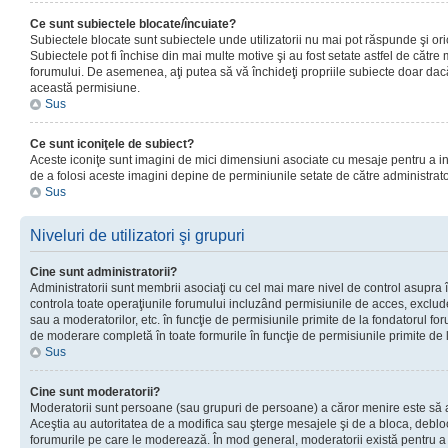
Ce sunt subiectele blocate/încuiate?
Subiectele blocate sunt subiectele unde utilizatorii nu mai pot răspunde şi or
Subiectele pot fi închise din mai multe motive şi au fost setate astfel de către
forumului. De asemenea, aţi putea să vă închideţi propriile subiecte doar dac
această permisiune.
Sus
Ce sunt iconiţele de subiect?
Aceste iconiţe sunt imagini de mici dimensiuni asociate cu mesaje pentru a ind
de a folosi aceste imagini depine de perminiunile setate de către administrato
Sus
Niveluri de utilizatori şi grupuri
Cine sunt administratorii?
Administratorii sunt membrii asociaţi cu cel mai mare nivel de control asupra în
controla toate operaţiunile forumului incluzând permisiunile de acces, excluder
sau a moderatorilor, etc. în funcţie de permisiunile primite de la fondatorul 
de moderare completă în toate formurile în funcţie de permisiunile primite de 
Sus
Cine sunt moderatorii?
Moderatorii sunt persoane (sau grupuri de persoane) a căror menire este să a
Aceştia au autoritatea de a modifica sau şterge mesajele şi de a bloca, debloc
forumurile pe care le moderează. În mod general, moderatorii există pentru a av