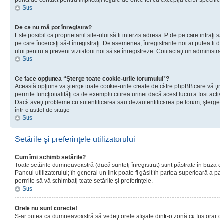
punct de contact pentru implicaţii legale de orice fel cu excepţia celor specific
Sus
De ce nu mă pot înregistra?
Este posibil ca proprietarul site-ului să fi interzis adresa IP de pe care intraţi 
pe care încercaţi să-l înregistraţi. De asemenea, înregistrarile noi ar putea fi d
ului pentru a preveni vizitatorii noi să se înregistreze. Contactaţi un administr
Sus
Ce face opţiunea “Şterge toate cookie-urile forumului”?
Această opţiune va şterge toate cookie-urile create de către phpBB care vă ţ
permite funcţionalităţi ca de exemplu citirea urmei dacă acest lucru a fost acti
Dacă aveţi probleme cu autentificarea sau dezautentificarea pe forum, şterger
într-o astfel de sitaţie
Sus
Setările şi preferinţele utilizatorului
Cum îmi schimb setările?
Toate setările dumneavoastră (dacă sunteţi înregistrat) sunt păstrate în baza de
Panoul utilizatorului; în general un link poate fi găsit în partea superioară a p
permite să vă schimbaţi toate setările şi preferinţele.
Sus
Orele nu sunt corecte!
S-ar putea ca dumneavoastră să vedeţi orele afişate dintr-o zonă cu fus orar di