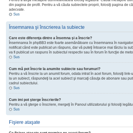
Pentru a afişa mesajele dumneavoastră folosiţi legătura “Căută mesajele utiliz
din pagina de profil. Pentru a vă căuta subiectele proprii, folosiţi pagina de c
adecvate.
Sus
Însemnarea şi înscrierea la subiecte
Care este diferenţa dintre a însemna şi a înscrie?
Însemnarea în phpBB3 este foarte asemănătoare cu însemnarea în navigator
notificat când este publicat un răspuns, dar vă puteţi întoarce mai târziu la subie
va fi publicat un raspuns în subiectul respectiv sau în forum în funcţie de meto
Sus
Cum mă pot înscrie la anumite subiecte sau forumuri?
Pentru a vă înscrie la un anumit forum, odata intrat în acel forum, folosiţi link
la un subiect, răspundeţi la acel subiect şi marcaţi căsuţa de abonare sau put
cadrul subiectului.
Sus
Cum imi pot şterge înscrierile?
Pentru a vă şterge o înscriere, mergeţi în Panoul utilizatorului şi folosiţi legătur
Sus
Fişiere ataşate