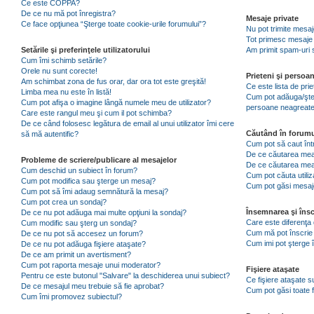
Ce este COPPA?
De ce nu mă pot înregistra?
Mesaje private
Ce face opţiunea “Şterge toate cookie-urile forumului”?
Nu pot trimite mesaj
Tot primesc mesaje 
Setările şi preferinţele utilizatorului
Am primit spam-uri 
Cum îmi schimb setările?
Orele nu sunt corecte!
Prieteni şi persoa
Am schimbat zona de fus orar, dar ora tot este greşită!
Ce este lista de pri
Limba mea nu este în listă!
Cum pot adăuga/şterg
Cum pot afişa o imagine lângă numele meu de utilizator?
persoane neagreat
Care este rangul meu şi cum il pot schimba?
De ce când folosesc legătura de email al unui utilizator îmi cere
Căutând în forumu
să mă autentific?
Cum pot să caut înt
De ce căutarea mea 
Probleme de scriere/publicare al mesajelor
De ce căutarea mea
Cum deschid un subiect în forum?
Cum pot căuta utiliz
Cum pot modifica sau şterge un mesaj?
Cum pot găsi mesaje
Cum pot să îmi adaug semnătură la mesaj?
Cum pot crea un sondaj?
Însemnarea şi însc
De ce nu pot adăuga mai multe opţiuni la sondaj?
Care este diferenţa 
Cum modific sau şterg un sondaj?
Cum mă pot înscrie 
De ce nu pot să accesez un forum?
Cum imi pot şterge î
De ce nu pot adăuga fişiere ataşate?
De ce am primit un avertisment?
Cum pot raporta mesaje unui moderator?
Fişiere ataşate
Pentru ce este butonul "Salvare" la deschiderea unui subiect?
Ce fişiere ataşate 
De ce mesajul meu trebuie să fie aprobat?
Cum pot găsi toate f
Cum îmi promovez subiectul?