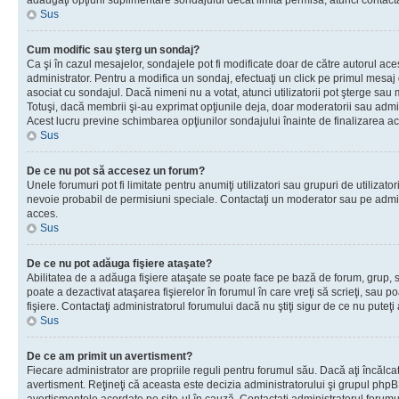
adăugaţi opţiuni suplimentare sondajului decât limita permisă, atunci contacta
Sus
Cum modific sau şterg un sondaj?
Ca şi în cazul mesajelor, sondajele pot fi modificate doar de către autorul ac
administrator. Pentru a modifica un sondaj, efectuaţi un click pe primul mesaj
asociat cu sondajul. Dacă nimeni nu a votat, atunci utilizatorii pot şterge sau 
Totuşi, dacă membrii şi-au exprimat opţiunile deja, doar moderatorii sau admini
Acest lucru previne schimbarea opţiunilor sondajului înainte de finalizarea ac
Sus
De ce nu pot să accesez un forum?
Unele forumuri pot fi limitate pentru anumiţi utilizatori sau grupuri de utilizatori
nevoie probabil de permisiuni speciale. Contactaţi un moderator sau pe admin
acces.
Sus
De ce nu pot adăuga fişiere ataşate?
Abilitatea de a adăuga fişiere ataşate se poate face pe bază de forum, grup, sa
poate a dezactivat ataşarea fişierelor în forumul în care vreţi să scrieţi, sau 
fişiere. Contactaţi administratorul forumului dacă nu ştiţi sigur de ce nu puteţi
Sus
De ce am primit un avertisment?
Fiecare administrator are propriile reguli pentru forumul său. Dacă aţi încălca
avertisment. Reţineţi că aceasta este decizia administratorului şi grupul php