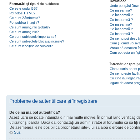
Download
Formatări şi tipuri de subiecte
Unde pot găsi Dow
Ce este codul BB?
Ce înseamnă?
Pot folosi HTML?
Ce înseamnă ?
Ce sunt Zâmbetele?
Ce înseamnă ?
Pot publica imagini?
Ce înseamnă?
Ce sunt anunţurile globale?
Ce înseamnă ?
Ce sunt anunţurile?
Ce înseamnă ?
Ce sunt subiectele importante?
De ce nu pot descăr
Ce sunt subiectele blocate/încuiate?
Cum şi cand voi ave
Ce sunt iconiţele de subiect?
Vreau să descarc în
Cum pot vota un fiş
Întrebări despre 
Cine a scris acest
De ce nu este facili
Cu cine iau legatura
legate de acest pr
Probleme de autentificare şi înregistrare
De ce nu mă pot autentifica?
Acest lucru se poate întâmpla din mai multe motive. În primul rând verificaţi d
utilizator şi parola. Dacă da, contactaţi un administrator al forumului ca să fiţi 
De asemenea, este posibil ca proprietarul site-ului să aibă o eroare de confir
Sus