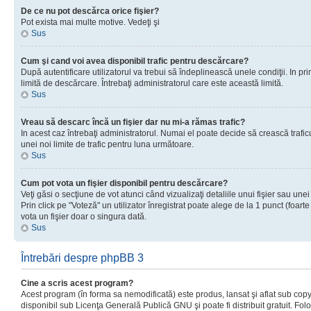
De ce nu pot descărca orice fişier?
Pot exista mai multe motive. Vedeţi şi
Sus
Cum şi cand voi avea disponibil trafic pentru descărcare?
După autentificare utilizatorul va trebui să îndeplinească unele condiţii. In prim
limită de descărcare. Întrebaţi administratorul care este această limită.
Sus
Vreau să descarc încă un fişier dar nu mi-a rămas trafic?
In acest caz întrebaţi administratorul. Numai el poate decide să crească trafic
unei noi limite de trafic pentru luna următoare.
Sus
Cum pot vota un fişier disponibil pentru descărcare?
Veţi găsi o secţiune de vot atunci când vizualizaţi detaliile unui fişier sau unei
Prin click pe "Voteză" un utilizator înregistrat poate alege de la 1 punct (foarte
vota un fişier doar o singura dată.
Sus
Întrebări despre phpBB 3
Cine a scris acest program?
Acest program (în forma sa nemodificată) este produs, lansat şi aflat sub copy
disponibil sub Licenţa Generală Publică GNU şi poate fi distribuit gratuit. Folos