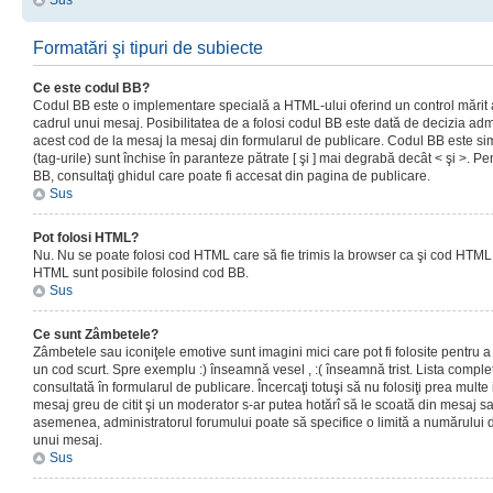
Sus
Formatări şi tipuri de subiecte
Ce este codul BB?
Codul BB este o implementare specială a HTML-ului oferind un control mărit a
cadrul unui mesaj. Posibilitatea de a folosi codul BB este dată de decizia admi
acest cod de la mesaj la mesaj din formularul de publicare. Codul BB este sim
(tag-urile) sunt închise în paranteze pătrate [ şi ] mai degrabă decât < şi >. P
BB, consultaţi ghidul care poate fi accesat din pagina de publicare.
Sus
Pot folosi HTML?
Nu. Nu se poate folosi cod HTML care să fie trimis la browser ca şi cod HTML. 
HTML sunt posibile folosind cod BB.
Sus
Ce sunt Zâmbetele?
Zâmbetele sau iconiţele emotive sunt imagini mici care pot fi folosite pentru
un cod scurt. Spre exemplu :) înseamnă vesel , :( înseamnă trist. Lista complet
consultată în formularul de publicare. Încercaţi totuşi să nu folosiţi prea mult
mesaj greu de citit şi un moderator s-ar putea hotărî să le scoată din mesaj s
asemenea, administratorul forumului poate să specifice o limită a numărului d
unui mesaj.
Sus