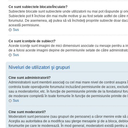
Ce sunt subiectele blocate/încuiate?
Subiectele blocate sunt subiectele unde utilizatorii nu mai pot răspunde şi or
Subiectele pot fi închise din mai multe motive şi au fost setate astfel de către
forumului. De asemenea, aţi putea să vă închideţi propriile subiecte doar dac
această permisiune.
Sus
Ce sunt iconiţele de subiect?
Aceste iconiţe sunt imagini de mici dimensiuni asociate cu mesaje pentru a ind
de a folosi aceste imagini depine de perminiunile setate de către administrato
Sus
Niveluri de utilizatori şi grupuri
Cine sunt administratorii?
Administratorii sunt membrii asociaţi cu cel mai mare nivel de control asupra în
controla toate operaţiunile forumului incluzând permisiunile de acces, excluder
sau a moderatorilor, etc. în funcţie de permisiunile primite de la fondatorul 
de moderare completă în toate formurile în funcţie de permisiunile primite de 
Sus
Cine sunt moderatorii?
Moderatorii sunt persoane (sau grupuri de persoane) a căror menire este să a
Aceştia au autoritatea de a modifica sau şterge mesajele şi de a bloca, debloc
forumurile pe care le moderează. În mod general, moderatorii există pentru a av