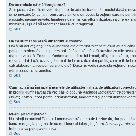
De ce trebuie să mă înregistrez?
S-ar putea să nu fie nevoie, depinde de adminstratorul forumului dacă e nevoi
scrie mesaje. Oricum, înregistrarea vă va oferi acces la opţiuni care nu sunt dis
asociate, mesaje private, trimiterea de email-uri altor utilizatori, înscrierea î
momente, aşa că vă recomandăm să vă înregistraţi.
Sus
De ce sunt scos afară din forum automat?
Dacă nu activaţi opţiunea
Autentifică-mă automat la fiecare vizită
atunci când v
pentru o perioadă de timp prestabilită. Această măsură previne ca altcineva 
dumneavoastră. Pentru a rămâne autentificat tot timpul, bifaţi această opţiune 
recomandat dacă accesaţi forumul de la un calculator public, cum ar fi de la o 
calculatoare (la liceu/universitate etc.). Dacă nu vedeţi această opţiune, îns
adminstrator al forumului.
Sus
Cum fac să nu îmi apară numele de utilizator în lista de utilizatori conectaţ
În profilul dumneavoastră veţi găsi o opţiune
Ascunde indicatorul de conecta
Da
veţi fi vizibil doar pentru administratori, moderatori şi pentru dumneavoastr
Sus
Mi-am pierdut parola!
Nu intraţi în panică! Parola dumneavoastră nu poate fi refăcută, dar poate fi r
lucru, mergeţi la pagina de autentificare şi folosiţi legătura
Am uitat parola
. Ur
trebui să vă puteţi autentifica.
Sus