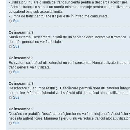
- Utilizatorul nu are o limită de trafic suficientă pentru a descărca acest fişier.
- Administratorul a stabilit un număr minim de mesaje pentru ca un utilizator s
utilizatorul este sub această limită.
- Limita de trafic pentru acest fişier este în întregime consumată.
Sus
Ce înseamnă ?
Sursă externă. Descărcare iniţiată de un server extern. Acesta va fi tratat ca . Lim
de trafic general nu vor fi afectate.
Sus
Ce înseamnă?
Echivalent cu: traficul utilizatorului nu va fi consumat. Numai utilizatorii autent
trafic general va fi utilizată.
Sus
Ce înseamnă ?
Descărcare cu anumite restricţii. Descărcare permisă doar utilizatorilor înregist
autentifice. Mărimea fişierului va fi scăzută atât din traficul alocat utilizatorului 
Sus
Ce înseamnă ?
Descărcare gratuită. Descărcarea fişierelor nu va fi restricţionată. Acest fisier 
necesită autentificare. Mărimea fişierului nu va reduce traficul alocat utilizato
Sus