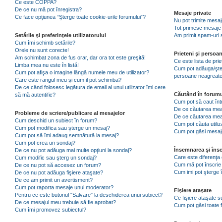
Ce este COPPA?
De ce nu mă pot înregistra?
Mesaje private
Ce face opţiunea “Şterge toate cookie-urile forumului”?
Nu pot trimite mesaj
Tot primesc mesaje 
Setările şi preferinţele utilizatorului
Am primit spam-uri 
Cum îmi schimb setările?
Orele nu sunt corecte!
Prieteni şi persoa
Am schimbat zona de fus orar, dar ora tot este greşită!
Ce este lista de pri
Limba mea nu este în listă!
Cum pot adăuga/şterg
Cum pot afişa o imagine lângă numele meu de utilizator?
persoane neagreat
Care este rangul meu şi cum il pot schimba?
De ce când folosesc legătura de email al unui utilizator îmi cere
Căutând în forumu
să mă autentific?
Cum pot să caut înt
De ce căutarea mea 
Probleme de scriere/publicare al mesajelor
De ce căutarea mea
Cum deschid un subiect în forum?
Cum pot căuta utiliz
Cum pot modifica sau şterge un mesaj?
Cum pot găsi mesaje
Cum pot să îmi adaug semnătură la mesaj?
Cum pot crea un sondaj?
Însemnarea şi însc
De ce nu pot adăuga mai multe opţiuni la sondaj?
Care este diferenţa 
Cum modific sau şterg un sondaj?
Cum mă pot înscrie 
De ce nu pot să accesez un forum?
Cum imi pot şterge î
De ce nu pot adăuga fişiere ataşate?
De ce am primit un avertisment?
Cum pot raporta mesaje unui moderator?
Fişiere ataşate
Pentru ce este butonul "Salvare" la deschiderea unui subiect?
Ce fişiere ataşate 
De ce mesajul meu trebuie să fie aprobat?
Cum pot găsi toate f
Cum îmi promovez subiectul?