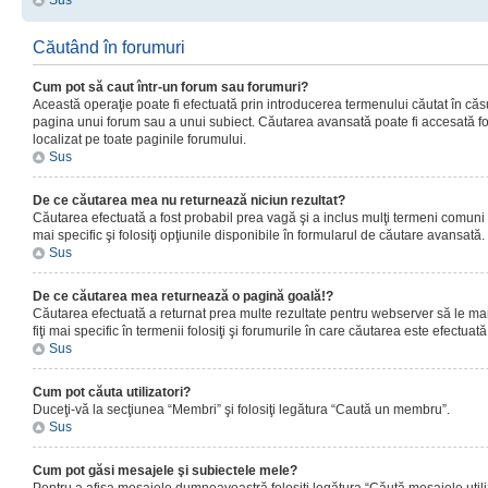
Sus
Căutând în forumuri
Cum pot să caut într-un forum sau forumuri?
Această operaţie poate fi efectuată prin introducerea termenului căutat în că
pagina unui forum sau a unui subiect. Căutarea avansată poate fi accesată fo
localizat pe toate paginile forumului.
Sus
De ce căutarea mea nu returnează niciun rezultat?
Căutarea efectuată a fost probabil prea vagă şi a inclus mulţi termeni comuni
mai specific şi folosiţi opţiunile disponibile în formularul de căutare avansată.
Sus
De ce căutarea mea returnează o pagină goală!?
Căutarea efectuată a returnat prea multe rezultate pentru webserver să le man
fiţi mai specific în termenii folosiţi şi forumurile în care căutarea este efectuată
Sus
Cum pot căuta utilizatori?
Duceţi-vă la secţiunea “Membri” şi folosiţi legătura “Caută un membru”.
Sus
Cum pot găsi mesajele şi subiectele mele?