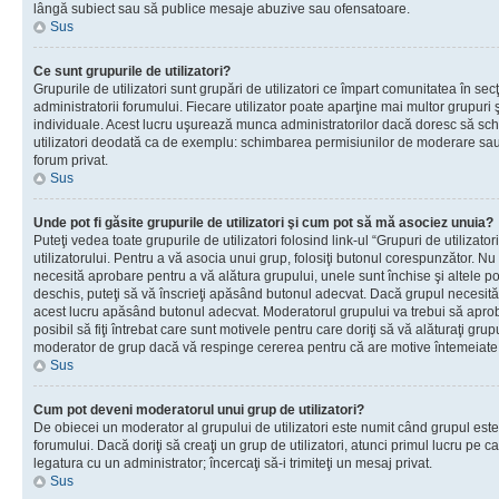
lângă subiect sau să publice mesaje abuzive sau ofensatoare.
Sus
Ce sunt grupurile de utilizatori?
Grupurile de utilizatori sunt grupări de utilizatori ce împart comunitatea în secţ
administratorii forumului. Fiecare utilizator poate aparţine mai multor grupuri 
individuale. Acest lucru uşurează munca administratorilor dacă doresc să sch
utilizatori deodată ca de exemplu: schimbarea permisiunilor de moderare sau 
forum privat.
Sus
Unde pot fi găsite grupurile de utilizatori şi cum pot să mă asociez unuia?
Puteţi vedea toate grupurile de utilizatori folosind link-ul “Grupuri de utilizato
utilizatorului. Pentru a vă asocia unui grup, folosiţi butonul corespunzător. N
necesită aprobare pentru a vă alătura grupului, unele sunt închise şi altele p
deschis, puteţi să vă înscrieţi apăsând butonul adecvat. Dacă grupul necesită
acest lucru apăsând butonul adecvat. Moderatorul grupului va trebui să apr
posibil să fiţi întrebat care sunt motivele pentru care doriţi să vă alăturaţi gru
moderator de grup dacă vă respinge cererea pentru că are motive întemeiate
Sus
Cum pot deveni moderatorul unui grup de utilizatori?
De obiecei un moderator al grupului de utilizatori este numit când grupul este
forumului. Dacă doriţi să creaţi un grup de utilizatori, atunci primul lucru pe car
legatura cu un administrator; încercaţi să-i trimiteţi un mesaj privat.
Sus