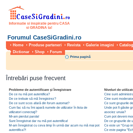
Informatie si inspiratie pentru CASA
si GRADINA ta!
Forumul CaseSiGradini.ro
Home
Produse parteneri
Revista
Galerie imagini
Catalog
Dictionar
Shop
Forum
Prima pagină
Întrebări puse frecvent
Probleme de autentificare şi înregistrare
Niveluri de utilizat
De ce nu mă pot autentifica?
Cine sunt administra
De ce trebuie să mă înregistrez?
Cine sunt moderator
De ce sunt scos afară din forum automat?
Ce sunt grupurile de 
Cum fac să nu îmi apară numele de utilizator în lista de
Unde pot fi găsite gr
utilizatori conectaţi?
asociez unuia?
Mi-am pierdut parola!
Cum pot deveni moder
Sunt înregistrat dar nu mă pot autentifica!
De ce grupurile de uti
M-am înregistrat cu ceva timp în urmă dar acum nu mă mai pot
Ce este un “Grup imp
autentifica?!
Ce este pagina "Ec