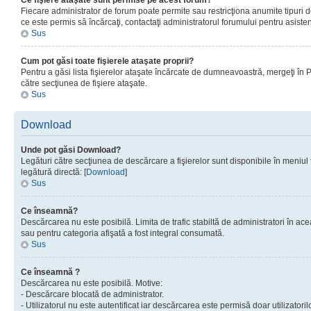
Ce fişiere ataşate sunt permise pe acest forum?
Fiecare administrator de forum poate permite sau restricţiona anumite tipuri de
ce este permis sâ încărcaţi, contactaţi administratorul forumului pentru asisten
Sus
Cum pot găsi toate fişierele ataşate proprii?
Pentru a găsi lista fişierelor ataşate încărcate de dumneavoastră, mergeţi în Pan
către secţiunea de fişiere ataşate.
Sus
Download
Unde pot găsi Download?
Legături către secţiunea de descărcare a fişierelor sunt disponibile în meniul
legătură directă: [
Download
]
Sus
Ce înseamnă?
Descărcarea nu este posibilă. Limita de trafic stabiltă de administratori în ac
sau pentru categoria afişată a fost integral consumată.
Sus
Ce înseamnă ?
Descărcarea nu este posibilă. Motive:
- Descărcare blocată de administrator.
- Utilizatorul nu este autentificat iar descărcarea este permisă doar utilizatorilo