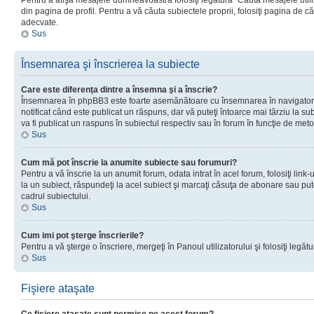
Pentru a afişa mesajele dumneavoastră folosiţi legătura “Căută mesajele utiliz
din pagina de profil. Pentru a vă căuta subiectele proprii, folosiţi pagina de c
adecvate.
Sus
Însemnarea şi înscrierea la subiecte
Care este diferenţa dintre a însemna şi a înscrie?
Însemnarea în phpBB3 este foarte asemănătoare cu însemnarea în navigator
notificat când este publicat un răspuns, dar vă puteţi întoarce mai târziu la subie
va fi publicat un raspuns în subiectul respectiv sau în forum în funcţie de meto
Sus
Cum mă pot înscrie la anumite subiecte sau forumuri?
Pentru a vă înscrie la un anumit forum, odata intrat în acel forum, folosiţi link
la un subiect, răspundeţi la acel subiect şi marcaţi căsuţa de abonare sau put
cadrul subiectului.
Sus
Cum imi pot şterge înscrierile?
Pentru a vă şterge o înscriere, mergeţi în Panoul utilizatorului şi folosiţi legătur
Sus
Fişiere ataşate