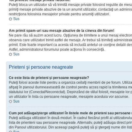
Tot primesc mesaje private nedorite!
Puteţi bloca un utilizator să vă trimită mesaje private folosind regulile de mes
primiţi mesaje private abuzive de la un anumit utilizator, contactaţi un adminis
restricţiona folosirea mesajelor private pentru anumiţi utilizatori.
Sus
Am primit spam-uri sau mesaje abuzive de la cineva din forum!
Ne pare rău să auzim acest lucru. Opţiunea de trimitere a unui mesaj electro
observa care utilizatori trimit astfel de mesaje. Ar trebui să trimiteţi administ
primit. Este foarte important ca acesta să includă antetul ce conţine detalii des
Astfel, administratorul forumului poate acţiona în consecinţă.
Sus
Prieteni şi persoane neagreate
Ce este lista de prieteni şi persoane neagreate?
Puteţi folosi aceste liste pentru a organiza ceilalţi membrii de pe forum. Utilizat
afişaţi în panoul dumneavoastră de control pentru acces rapid la trimiterea me
statutului lor (Conectat/Neconectat). Depinzând de stilul folosit, mesajele lor
un utilizator în lista cu persoane neagreate, mesajele acestuia vor ascunse.
Sus
Cum pot adăuga/şterge utilizatori în listele mele de prieteni sau persoan
Puteţi adăuga utilizatori în două moduri. În cadrul fiecărui profil al utilizatorul
lista de prienteni sau persoane neagreate. Alternativ, puteţi adăuga direct pri
din Panoul utilizatorului. Din aceeaşi pagină puteţi să şi ştergeţi nume din list