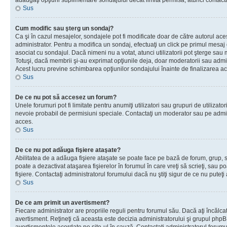
adăugaţi opţiuni suplimentare sondajului decât limita permisă, atunci contacta
Sus
Cum modific sau şterg un sondaj?
Ca şi în cazul mesajelor, sondajele pot fi modificate doar de către autorul ac
administrator. Pentru a modifica un sondaj, efectuaţi un click pe primul mesaj
asociat cu sondajul. Dacă nimeni nu a votat, atunci utilizatorii pot şterge sau 
Totuşi, dacă membrii şi-au exprimat opţiunile deja, doar moderatorii sau admini
Acest lucru previne schimbarea opţiunilor sondajului înainte de finalizarea ac
Sus
De ce nu pot să accesez un forum?
Unele forumuri pot fi limitate pentru anumiţi utilizatori sau grupuri de utilizatori
nevoie probabil de permisiuni speciale. Contactaţi un moderator sau pe admin
acces.
Sus
De ce nu pot adăuga fişiere ataşate?
Abilitatea de a adăuga fişiere ataşate se poate face pe bază de forum, grup, sa
poate a dezactivat ataşarea fişierelor în forumul în care vreţi să scrieţi, sau 
fişiere. Contactaţi administratorul forumului dacă nu ştiţi sigur de ce nu puteţi
Sus
De ce am primit un avertisment?
Fiecare administrator are propriile reguli pentru forumul său. Dacă aţi încălca
avertisment. Reţineţi că aceasta este decizia administratorului şi grupul php