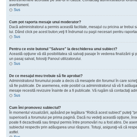
avertismentele acordate pe site-ul în cauză. Contactaţi administratorul forumulu
avertisment.
Sus
Cum pot raporta mesaje unui moderator?
Dacă administratorul a permis această faclitate, mesajul cu pricina ar trebui 
lui. Dând click pe acest buton,veţi fi îndrumat cu paşii necesari pentru raport
Sus
Pentru ce este butonul "Salvare" la deschiderea unui subiect?
Această opţiune vă dă posibilitatea să salvaţi pasaje în vederea finalizării şi pu
un pasaj salvat, folosiţi Panoul utilizatorului.
Sus
De ce mesajul meu trebuie să fie aprobat?
Administratorul forumului poate a decis că mesajele din forumul în care scrieţi
să fie publicate. De asemenea, este posibil ca administratorul să vă fi adăugat 
mesaje recesită revizuire înainte de a fi publicate. Vă rugăm să contactaţi adm
Sus
Cum îmi promovez subiectul?
În momentul vizualizării, apăsând pe legătura “Ridică acest subiect” puteţi "p
superioară a forumului pe prima pagină. Dacă nu vedeţi această opţiune, î
poate fi dezactivată sau timpul permis între promovări nu a fost atins. De as
subiectul respectiv prin adăugarea unui răspuns. Totuşi, asiguraţi-vă că respe
astfel.