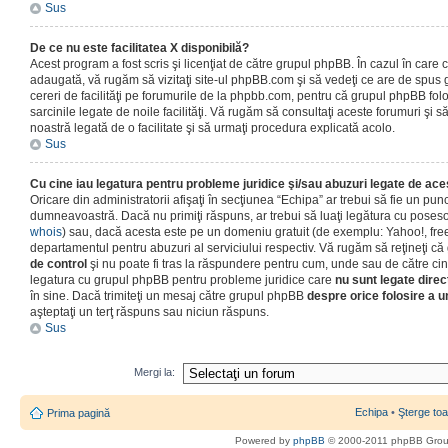
Sus
De ce nu este facilitatea X disponibilă?
Acest program a fost scris şi licenţiat de către grupul phpBB. În cazul în care co
adaugată, vă rugăm să vizitaţi site-ul phpBB.com şi să vedeţi ce are de spus
cereri de facilităţi pe forumurile de la phpbb.com, pentru că grupul phpBB fo
sarcinile legate de noile facilităţi. Vă rugăm să consultaţi aceste forumuri şi s
noastră legată de o facilitate şi să urmaţi procedura explicată acolo.
Sus
Cu cine iau legatura pentru probleme juridice şi/sau abuzuri legate de ac
Oricare din administratorii afişaţi în secţiunea “Echipa” ar trebui să fie un punc
dumneavoastră. Dacă nu primiţi răspuns, ar trebui să luaţi legătura cu poseso
whois
) sau, dacă acesta este pe un domeniu gratuit (de exemplu: Yahoo!, free
departamentul pentru abuzuri al serviciului respectiv. Vă rugăm să reţineţi 
de control
şi nu poate fi tras la răspundere pentru cum, unde sau de către cin
legatura cu grupul phpBB pentru probleme juridice care
nu sunt legate direc
în sine. Dacă trimiteţi un mesaj către grupul phpBB
despre orice folosire a un
aşteptaţi un terţ răspuns sau niciun răspuns.
Sus
Mergi la:
Echipa
•
Şterge toa
Prima pagină
Powered by
phpBB
© 2000-2011 phpBB Gro