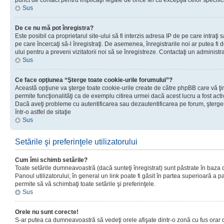
punct de contact pentru implicaţii legale de orice fel cu excepţia celor specific
Sus
De ce nu mă pot înregistra?
Este posibil ca proprietarul site-ului să fi interzis adresa IP de pe care intraţi 
pe care încercaţi să-l înregistraţi. De asemenea, înregistrarile noi ar putea fi d
ului pentru a preveni vizitatorii noi să se înregistreze. Contactaţi un administr
Sus
Ce face opţiunea “Şterge toate cookie-urile forumului”?
Această opţiune va şterge toate cookie-urile create de către phpBB care vă ţ
permite funcţionalităţi ca de exemplu citirea urmei dacă acest lucru a fost acti
Dacă aveţi probleme cu autentificarea sau dezautentificarea pe forum, şterger
într-o astfel de sitaţie
Sus
Setările şi preferinţele utilizatorului
Cum îmi schimb setările?
Toate setările dumneavoastră (dacă sunteţi înregistrat) sunt păstrate în baza de
Panoul utilizatorului; în general un link poate fi găsit în partea superioară a p
permite să vă schimbaţi toate setările şi preferinţele.
Sus
Orele nu sunt corecte!
S-ar putea ca dumneavoastră să vedeţi orele afişate dintr-o zonă cu fus orar di