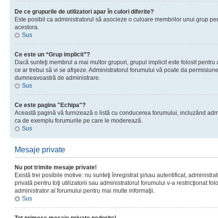
De ce grupurile de utilizatori apar în culori diferite?
Este posibil ca administratorul să asocieze o culoare membrilor unui grup pen
acestora.
Sus
Ce este un “Grup implicit”?
Dacă sunteţi membrul a mai multor grupuri, grupul implicit este folosit pentru
ce ar trebui să vi se afişeze. Administratorul forumului vă poate da permisiun
dumneavoastră de administrare.
Sus
Ce este pagina "Echipa"?
Această pagină vă furnizează o listă cu conducerea forumului, incluzând adminis
ca de exemplu forumurile pe care le moderează.
Sus
Mesaje private
Nu pot trimite mesaje private!
Există trei posibile motive: nu sunteţi înregistrat şi/sau autentificat, administ
privată pentru toţi utilizatorii sau administratorul forumului v-a restricţionat f
administrator al forumului pentru mai multe informaţii.
Sus