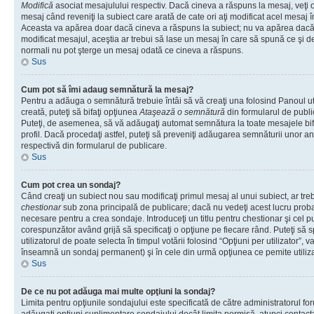
Modifică
asociat mesajulului respectiv. Dacă cineva a răspuns la mesaj, veţi 
mesaj când reveniţi la subiect care arată de cate ori aţi modificat acel mesaj 
Aceasta va apărea doar dacă cineva a răspuns la subiect; nu va apărea dacă
modificat mesajul, aceştia ar trebui să lase un mesaj în care să spună ce şi de 
normali nu pot şterge un mesaj odată ce cineva a răspuns.
Sus
Cum pot să îmi adaug semnătură la mesaj?
Pentru a adăuga o semnătură trebuie întâi să vă creaţi una folosind Panoul ut
creată, puteţi să bifaţi opţiunea
Ataşează o semnătură
din formularul de publ
Puteţi, de asemenea, să vă adăugaţi automat semnătura la toate mesajele b
profil. Dacă procedaţi astfel, puteţi să preveniţi adăugarea semnăturii unor a
respectivă din formularul de publicare.
Sus
Cum pot crea un sondaj?
Când creaţi un subiect nou sau modificaţi primul mesaj al unui subiect, ar tre
chestionar
sub zona principală de publicare; dacă nu vedeţi acest lucru probab
necesare pentru a crea sondaje. Introduceţi un titlu pentru chestionar şi cel p
corespunzător având grijă să specificaţi o opţiune pe fiecare rând. Puteţi să s
utilizatorul de poate selecta în timpul votării folosind “Opţiuni per utilizator”, v
înseamnă un sondaj permanent) şi în cele din urmă opţiunea ce pemite utilizat
Sus
De ce nu pot adăuga mai multe opţiuni la sondaj?
Limita pentru opţiunile sondajului este specificată de către administratorul fo