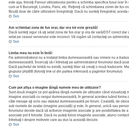
este aşa, folosiţi Panoul utilizatorului pentru a schimba specifica fusul orar în
cum ar fi Bucureşti, Londra, Paris, etc. Reţineţi că schimbarea zonei de fus orar
făcută doar de către utilizatorii înregistraţi. Dacă nu sunteţi înregistrat, aces
Sus
Am schimbat zona de fus orar, dar ora tot este greşită!
Dacă sunteţi sigur că aţi setat zona de fus orar şi ora de vară/DST corect dar o
setat pe ceasul serverului este incorect. Vă rugăm să contactaţi un administr
Sus
Limba mea nu este în listă!
Fie administratorul nu a instalat limba dumneavoastră sau nimeni nu a tradus
dumneavoastră. Încercaţi să-l întrebaţi pe administratorul forumului dacă poat
Dacă pachetul de limbă nu există, sunteţi liber să creaţi o nouă traducere. Mai 
grupului phpBB (folosiţi link-ul din partea inferioară a paginilor forumului)
Sus
Cum pot afişa o imagine lângă numele meu de utilizator?
Sunt două imagini ce pot apărea lângă numele de utilizator când vizualizaţi m
imagine asociată cu rangul dumneavoastră, în general acestea luând forma de
câte mesaje aţi scris sau statutul dumneavoastră pe forum. Cealaltă, de obic
sub numele de avatar (imagine asociată) şi este, în general, unică sau personal
forumului decide dacă să activeze imaginile asociate şi are posibilitatea de a
asociate pot fi folosite. Dacă nu puteţi folosi imaginile asociate, atunci contact
întrebaţi-l despre motivele care au dus la această decizie.
Sus