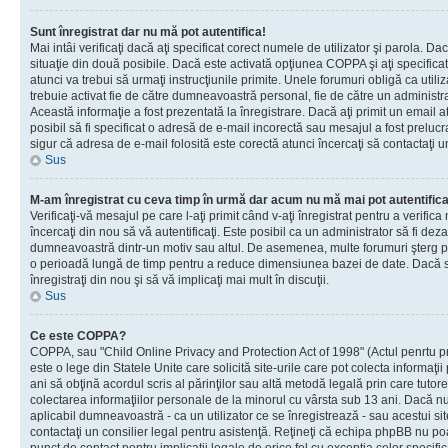
Sunt înregistrat dar nu mă pot autentifica!
Mai intâi verificaţi dacă aţi specificat corect numele de utilizator şi parola. Da
situaţie din două posibile. Dacă este activată opţiunea COPPA şi aţi specificat 
atunci va trebui să urmaţi instrucţiunile primite. Unele forumuri obligă ca utilizat
trebuie activat fie de către dumneavoastră personal, fie de către un administrat
Această informaţie a fost prezentată la înregistrare. Dacă aţi primit un email a
posibil să fi specificat o adresă de e-mail incorectă sau mesajul a fost prelucr
sigur că adresa de e-mail folosită este corectă atunci încercaţi să contactaţi u
Sus
M-am înregistrat cu ceva timp în urmă dar acum nu mă mai pot autentific
Verificaţi-vă mesajul pe care l-aţi primit când v-aţi înregistrat pentru a verifica
încercaţi din nou să vă autentificaţi. Este posibil ca un administrator să fi dezac
dumneavoastră dintr-un motiv sau altul. De asemenea, multe forumuri şterg peri
o perioadă lungă de timp pentru a reduce dimensiunea bazei de date. Dacă s-a
înregistraţi din nou şi să vă implicaţi mai mult în discuţii.
Sus
Ce este COPPA?
COPPA, sau "Child Online Privacy and Protection Act of 1998" (Actul penrtu pro
este o lege din Statele Unite care solicită site-urile care pot colecta informaţi
ani să obţină acordul scris al părinţilor sau altă metodă legală prin care tutore
colectarea informaţiilor personale de la minorul cu vârsta sub 13 ani. Dacă nu
aplicabil dumneavoastră - ca un utilizator ce se înregistrează - sau acestui site
contactaţi un consilier legal pentru asistenţă. Reţineţi că echipa phpBB nu poat