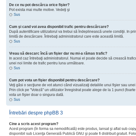
De ce nu pot descărca orice fişier?
Pot exista mai multe motive. Vedeţi şi
Sus
Cum şi cand voi avea disponibil trafic pentru descărcare?
După autentificare utilizatorul va trebui să îndeplinească unele condiţii. In prim
limită de descărcare. Întrebaţi administratorul care este această limită.
Sus
Vreau să descarc încă un fişier dar nu mi-a rămas trafic?
In acest caz întrebaţi administratorul. Numai el poate decide să crească trafic
unei noi limite de trafic pentru luna următoare.
Sus
Cum pot vota un fişier disponibil pentru descărcare?
Veţi găsi o secţiune de vot atunci când vizualizaţi detaliile unui fişier sau unei
Prin click pe "Voteză" un utilizator înregistrat poate alege de la 1 punct (foarte
vota un fişier doar o singura dată.
Sus
Întrebări despre phpBB 3
Cine a scris acest program?
Acest program (în forma sa nemodificată) este produs, lansat şi aflat sub copy
disponibil sub Licenţa Generală Publică GNU şi poate fi distribuit gratuit. Folos