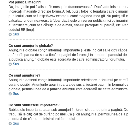
Pot publica imagini?
Da, imaginile pot fi afişate în mesajele dumneavoastră. Dacă administratorul a
încărcaţi imaginile direct pe forum. Altfel, puteţi folosi o legatură către o ima
publicului, cum ar fi http://www.examplu.com/imaginea-mea.gif. Nu puteţi să cr
calculatorul dumneavoastră (doar dacă este un server public), nici cu imagin
autentificare, cum ar fi căsuţele de e-mail, site-uri protejate cu parolă, etc. Pen
codului BB [img].
Sus
Ce sunt anunţurile globale?
Anunţurile globale conţin informaţii importante şi este indicat să le citiţi cât d
apărea în partea de sus a fiecărei pagini de forum şi în interiorul panoului de 
a publica anunţuri globale este acordată de către administratorul forumului.
Sus
Ce sunt anunţurile?
Anunţurile deseori conţin informaţii importante referitoare la forumul pe care îl 
curând posibil. Anunţurile apar în partea de sus a fiecărei pagini în forumul de
globale, permisiunea de a publica anunţuri este acordată de către administrat
Sus
Ce sunt subiectele importante?
Subiectele importante apar sub anunţuri în forum şi doar pe prima pagină. Des
trebui să le citiţi cât de curând posibil. Ca şi cu anunţurile, permisiunea de a
acordată de către administratorul forumului.
Sus