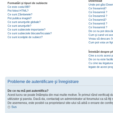
Download
Formatări şi tipuri de subiecte
Unde pot găsi Dow
Ce este codul BB?
Ce înseamnă?
Pot folosi HTML?
Ce înseamnă ?
Ce sunt Zâmbetele?
Ce înseamnă ?
Pot publica imagini?
Ce înseamnă?
Ce sunt anunţurile globale?
Ce înseamnă ?
Ce sunt anunţurile?
Ce înseamnă ?
Ce sunt subiectele importante?
De ce nu pot descăr
Ce sunt subiectele blocate/încuiate?
Cum şi cand voi ave
Ce sunt iconiţele de subiect?
Vreau să descarc în
Cum pot vota un fiş
Întrebări despre 
Cine a scris acest
De ce nu este facili
Cu cine iau legatura
legate de acest pr
Probleme de autentificare şi înregistrare
De ce nu mă pot autentifica?
Acest lucru se poate întâmpla din mai multe motive. În primul rând verificaţi d
utilizator şi parola. Dacă da, contactaţi un administrator al forumului ca să fiţi 
De asemenea, este posibil ca proprietarul site-ului să aibă o eroare de confir
Sus