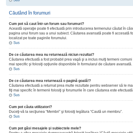
Sus
Căutând în forumuri
Cum pot să caut într-un forum sau forumuri?
Această operaţie poate fi efectuată prin introducerea termenului căutat în că
pagina unui forum sau a unui subiect. Căutarea avansată poate fi accesată fo
localizat pe toate paginile forumului.
Sus
De ce căutarea mea nu returnează niciun rezultat?
Căutarea efectuată a fost probabil prea vagă şi a inclus mulţi termeni comuni
mai specific şi folosiţi opţiunile disponibile în formularul de căutare avansată.
Sus
De ce căutarea mea returnează o pagină goală!?
Căutarea efectuată a returnat prea multe rezultate pentru webserver să le man
fiţi mai specific în termenii folosiţi şi forumurile în care căutarea este efectuată
Sus
Cum pot căuta utilizatori?
Duceţi-vă la secţiunea “Membri” şi folosiţi legătura “Caută un membru”.
Sus
Cum pot găsi mesajele şi subiectele mele?