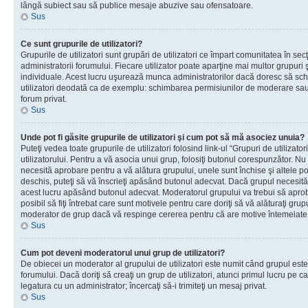
lângă subiect sau să publice mesaje abuzive sau ofensatoare.
Sus
Ce sunt grupurile de utilizatori?
Grupurile de utilizatori sunt grupări de utilizatori ce împart comunitatea în secţ
administratorii forumului. Fiecare utilizator poate aparţine mai multor grupuri 
individuale. Acest lucru uşurează munca administratorilor dacă doresc să sch
utilizatori deodată ca de exemplu: schimbarea permisiunilor de moderare sau 
forum privat.
Sus
Unde pot fi găsite grupurile de utilizatori şi cum pot să mă asociez unuia?
Puteţi vedea toate grupurile de utilizatori folosind link-ul “Grupuri de utilizato
utilizatorului. Pentru a vă asocia unui grup, folosiţi butonul corespunzător. N
necesită aprobare pentru a vă alătura grupului, unele sunt închise şi altele p
deschis, puteţi să vă înscrieţi apăsând butonul adecvat. Dacă grupul necesită
acest lucru apăsând butonul adecvat. Moderatorul grupului va trebui să apr
posibil să fiţi întrebat care sunt motivele pentru care doriţi să vă alăturaţi gru
moderator de grup dacă vă respinge cererea pentru că are motive întemeiate
Sus
Cum pot deveni moderatorul unui grup de utilizatori?
De obiecei un moderator al grupului de utilizatori este numit când grupul este
forumului. Dacă doriţi să creaţi un grup de utilizatori, atunci primul lucru pe car
legatura cu un administrator; încercaţi să-i trimiteţi un mesaj privat.
Sus