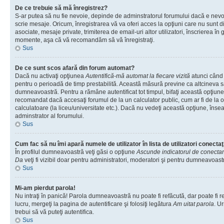
De ce trebuie să mă înregistrez?
S-ar putea să nu fie nevoie, depinde de adminstratorul forumului dacă e nevoi
scrie mesaje. Oricum, înregistrarea vă va oferi acces la opţiuni care nu sunt dis
asociate, mesaje private, trimiterea de email-uri altor utilizatori, înscrierea î
momente, aşa că vă recomandăm să vă înregistraţi.
Sus
De ce sunt scos afară din forum automat?
Dacă nu activaţi opţiunea
Autentifică-mă automat la fiecare vizită
atunci când v
pentru o perioadă de timp prestabilită. Această măsură previne ca altcineva 
dumneavoastră. Pentru a rămâne autentificat tot timpul, bifaţi această opţiune 
recomandat dacă accesaţi forumul de la un calculator public, cum ar fi de la o 
calculatoare (la liceu/universitate etc.). Dacă nu vedeţi această opţiune, îns
adminstrator al forumului.
Sus
Cum fac să nu îmi apară numele de utilizator în lista de utilizatori conectaţ
În profilul dumneavoastră veţi găsi o opţiune
Ascunde indicatorul de conecta
Da
veţi fi vizibil doar pentru administratori, moderatori şi pentru dumneavoastr
Sus
Mi-am pierdut parola!
Nu intraţi în panică! Parola dumneavoastră nu poate fi refăcută, dar poate fi r
lucru, mergeţi la pagina de autentificare şi folosiţi legătura
Am uitat parola
. Ur
trebui să vă puteţi autentifica.
Sus