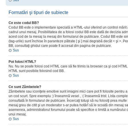
Sus
Formatări şi tipuri de subiecte
Ce este codul BB?
Codul BB este o implementare specială a HTML-ului oferind un control mărit a
cadrul unui mesaj. Posibilitatea de a folosi codul BB este dată de decizia admi
acest cod de la mesaj la mesaj din formularul de publicare. Codul BB este sim
(tag-urile) sunt închise în paranteze pătrate [ şi ] mai degrabă decât < şi >. P
BB, consultaţi ghidul care poate fi accesat din pagina de publicare.
Sus
Pot folosi HTML?
Nu. Nu se poate folosi cod HTML care să fie trimis la browser ca şi cod HTML. 
HTML sunt posibile folosind cod BB.
Sus
Ce sunt Zâmbetele?
Zâmbetele sau iconiţele emotive sunt imagini mici care pot fi folosite pentru
un cod scurt. Spre exemplu :) înseamnă vesel , :( înseamnă trist. Lista complet
consultată în formularul de publicare. Încercaţi totuşi să nu folosiţi prea mult
mesaj greu de citit şi un moderator s-ar putea hotărî să le scoată din mesaj s
asemenea, administratorul forumului poate să specifice o limită a numărului d
unui mesaj.
Sus