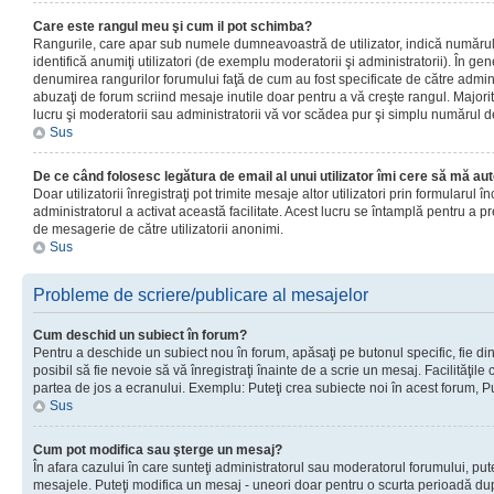
Care este rangul meu şi cum il pot schimba?
Rangurile, care apar sub numele dumneavoastră de utilizator, indică numărul 
identifică anumiţi utilizatori (de exemplu moderatorii şi administratorii). În ge
denumirea rangurilor forumului faţă de cum au fost specificate de către admin
abuzaţi de forum scriind mesaje inutile doar pentru a vă creşte rangul. Majorit
lucru şi moderatorii sau administratorii vă vor scădea pur şi simplu numărul 
Sus
De ce când folosesc legătura de email al unui utilizator îmi cere să mă aut
Doar utilizatorii înregistraţi pot trimite mesaje altor utilizatori prin formularul
administratorul a activat această facilitate. Acest lucru se întamplă pentru a p
de mesagerie de către utilizatorii anonimi.
Sus
Probleme de scriere/publicare al mesajelor
Cum deschid un subiect în forum?
Pentru a deschide un subiect nou în forum, apăsaţi pe butonul specific, fie din
posibil să fie nevoie să vă înregistraţi înainte de a scrie un mesaj. Facilităţile
partea de jos a ecranului. Exemplu: Puteţi crea subiecte noi în acest forum, Pu
Sus
Cum pot modifica sau şterge un mesaj?
În afara cazului în care sunteţi administratorul sau moderatorul forumului, put
mesajele. Puteţi modifica un mesaj - uneori doar pentru o scurta perioadă d