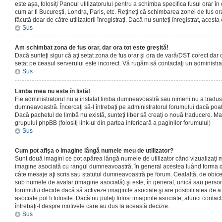
este aşa, folosiţi Panoul utilizatorului pentru a schimba specifica fusul orar în
cum ar fi Bucureşti, Londra, Paris, etc. Reţineţi că schimbarea zonei de fus orar
făcută doar de către utilizatorii înregistraţi. Dacă nu sunteţi înregistrat, aces
Sus
Am schimbat zona de fus orar, dar ora tot este greşită!
Dacă sunteţi sigur că aţi setat zona de fus orar şi ora de vară/DST corect dar o
setat pe ceasul serverului este incorect. Vă rugăm să contactaţi un administr
Sus
Limba mea nu este în listă!
Fie administratorul nu a instalat limba dumneavoastră sau nimeni nu a tradus
dumneavoastră. Încercaţi să-l întrebaţi pe administratorul forumului dacă poat
Dacă pachetul de limbă nu există, sunteţi liber să creaţi o nouă traducere. Mai 
grupului phpBB (folosiţi link-ul din partea inferioară a paginilor forumului)
Sus
Cum pot afişa o imagine lângă numele meu de utilizator?
Sunt două imagini ce pot apărea lângă numele de utilizator când vizualizaţi m
imagine asociată cu rangul dumneavoastră, în general acestea luând forma de
câte mesaje aţi scris sau statutul dumneavoastră pe forum. Cealaltă, de obic
sub numele de avatar (imagine asociată) şi este, în general, unică sau personal
forumului decide dacă să activeze imaginile asociate şi are posibilitatea de a
asociate pot fi folosite. Dacă nu puteţi folosi imaginile asociate, atunci contact
întrebaţi-l despre motivele care au dus la această decizie.
Sus