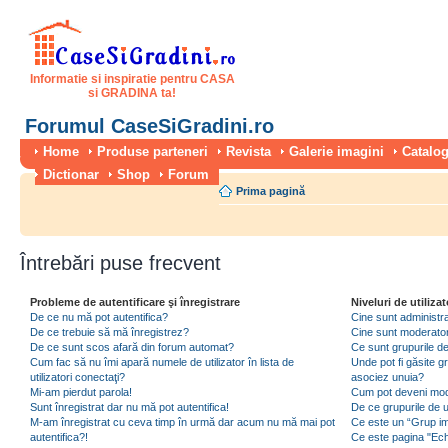
Informatie si inspiratie pentru CASA
si GRADINA ta!
Forumul CaseSiGradini.ro
Home
Produse parteneri
Revista
Galerie imagini
Catalog
Dictionar
Shop
Forum
Prima pagină
Întrebări puse frecvent
Probleme de autentificare şi înregistrare
Niveluri de utilizat
De ce nu mă pot autentifica?
Cine sunt administra
De ce trebuie să mă înregistrez?
Cine sunt moderator
De ce sunt scos afară din forum automat?
Ce sunt grupurile de 
Cum fac să nu îmi apară numele de utilizator în lista de
Unde pot fi găsite gr
utilizatori conectaţi?
asociez unuia?
Mi-am pierdut parola!
Cum pot deveni moder
Sunt înregistrat dar nu mă pot autentifica!
De ce grupurile de uti
M-am înregistrat cu ceva timp în urmă dar acum nu mă mai pot
Ce este un “Grup imp
autentifica?!
Ce este pagina "Ec