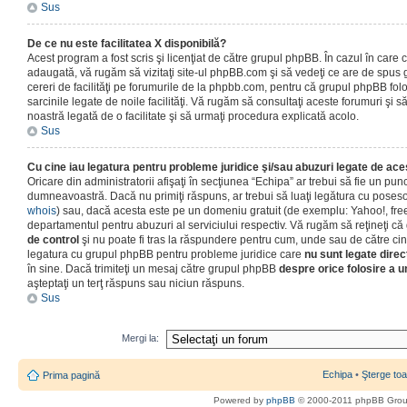
Sus
De ce nu este facilitatea X disponibilă?
Acest program a fost scris şi licenţiat de către grupul phpBB. În cazul în care co
adaugată, vă rugăm să vizitaţi site-ul phpBB.com şi să vedeţi ce are de spus
cereri de facilităţi pe forumurile de la phpbb.com, pentru că grupul phpBB fo
sarcinile legate de noile facilităţi. Vă rugăm să consultaţi aceste forumuri şi s
noastră legată de o facilitate şi să urmaţi procedura explicată acolo.
Sus
Cu cine iau legatura pentru probleme juridice şi/sau abuzuri legate de ac
Oricare din administratorii afişaţi în secţiunea “Echipa” ar trebui să fie un punc
dumneavoastră. Dacă nu primiţi răspuns, ar trebui să luaţi legătura cu poseso
whois
) sau, dacă acesta este pe un domeniu gratuit (de exemplu: Yahoo!, free
departamentul pentru abuzuri al serviciului respectiv. Vă rugăm să reţineţi 
de control
şi nu poate fi tras la răspundere pentru cum, unde sau de către cin
legatura cu grupul phpBB pentru probleme juridice care
nu sunt legate direc
în sine. Dacă trimiteţi un mesaj către grupul phpBB
despre orice folosire a un
aşteptaţi un terţ răspuns sau niciun răspuns.
Sus
Mergi la:
Echipa
•
Şterge toa
Prima pagină
Powered by
phpBB
© 2000-2011 phpBB Gro