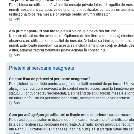
Tot primesc mesaje private nedorite!
Puteţi bloca un utilizator să vă trimită mesaje private folosind regulile de mes
primiţi mesaje private abuzive de la un anumit utilizator, contactaţi un adminis
restricţiona folosirea mesajelor private pentru anumiţi utilizatori.
Sus
Am primit spam-uri sau mesaje abuzive de la cineva din forum!
Ne pare rău să auzim acest lucru. Opţiunea de trimitere a unui mesaj electro
observa care utilizatori trimit astfel de mesaje. Ar trebui să trimiteţi administ
primit. Este foarte important ca acesta să includă antetul ce conţine detalii des
Astfel, administratorul forumului poate acţiona în consecinţă.
Sus
Prieteni şi persoane neagreate
Ce este lista de prieteni şi persoane neagreate?
Puteţi folosi aceste liste pentru a organiza ceilalţi membrii de pe forum. Utilizat
afişaţi în panoul dumneavoastră de control pentru acces rapid la trimiterea me
statutului lor (Conectat/Neconectat). Depinzând de stilul folosit, mesajele lor
un utilizator în lista cu persoane neagreate, mesajele acestuia vor ascunse.
Sus
Cum pot adăuga/şterge utilizatori în listele mele de prieteni sau persoan
Puteţi adăuga utilizatori în două moduri. În cadrul fiecărui profil al utilizatorul
lista de prienteni sau persoane neagreate. Alternativ, puteţi adăuga direct pri
din Panoul utilizatorului. Din aceeaşi pagină puteţi să şi ştergeţi nume din list