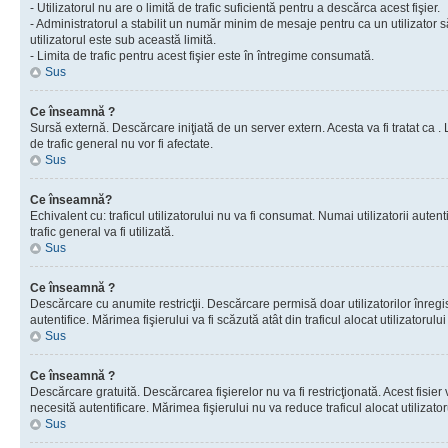
- Utilizatorul nu are o limită de trafic suficientă pentru a descărca acest fişier.
- Administratorul a stabilit un număr minim de mesaje pentru ca un utilizator s
utilizatorul este sub această limită.
- Limita de trafic pentru acest fişier este în întregime consumată.
Sus
Ce înseamnă ?
Sursă externă. Descărcare iniţiată de un server extern. Acesta va fi tratat ca . Lim
de trafic general nu vor fi afectate.
Sus
Ce înseamnă?
Echivalent cu: traficul utilizatorului nu va fi consumat. Numai utilizatorii autent
trafic general va fi utilizată.
Sus
Ce înseamnă ?
Descărcare cu anumite restricţii. Descărcare permisă doar utilizatorilor înregist
autentifice. Mărimea fişierului va fi scăzută atât din traficul alocat utilizatorului 
Sus
Ce înseamnă ?
Descărcare gratuită. Descărcarea fişierelor nu va fi restricţionată. Acest fisier 
necesită autentificare. Mărimea fişierului nu va reduce traficul alocat utilizato
Sus