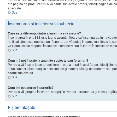
Pentru a afişa mesajele dumneavoastră folosiţi legătura “Căută mesajele utiliz
din pagina de profil. Pentru a vă căuta subiectele proprii, folosiţi pagina de c
adecvate.
Sus
Însemnarea şi înscrierea la subiecte
Care este diferenţa dintre a însemna şi a înscrie?
Însemnarea în phpBB3 este foarte asemănătoare cu însemnarea în navigator
notificat când este publicat un răspuns, dar vă puteţi întoarce mai târziu la subie
va fi publicat un raspuns în subiectul respectiv sau în forum în funcţie de meto
Sus
Cum mă pot înscrie la anumite subiecte sau forumuri?
Pentru a vă înscrie la un anumit forum, odata intrat în acel forum, folosiţi link
la un subiect, răspundeţi la acel subiect şi marcaţi căsuţa de abonare sau put
cadrul subiectului.
Sus
Cum imi pot şterge înscrierile?
Pentru a vă şterge o înscriere, mergeţi în Panoul utilizatorului şi folosiţi legătur
Sus
Fişiere ataşate