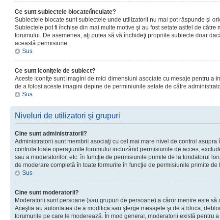
Ce sunt subiectele blocate/încuiate?
Subiectele blocate sunt subiectele unde utilizatorii nu mai pot răspunde şi or
Subiectele pot fi închise din mai multe motive şi au fost setate astfel de către
forumului. De asemenea, aţi putea să vă închideţi propriile subiecte doar dac
această permisiune.
Sus
Ce sunt iconiţele de subiect?
Aceste iconiţe sunt imagini de mici dimensiuni asociate cu mesaje pentru a ind
de a folosi aceste imagini depine de perminiunile setate de către administrato
Sus
Niveluri de utilizatori şi grupuri
Cine sunt administratorii?
Administratorii sunt membrii asociaţi cu cel mai mare nivel de control asupra în
controla toate operaţiunile forumului incluzând permisiunile de acces, excluder
sau a moderatorilor, etc. în funcţie de permisiunile primite de la fondatorul 
de moderare completă în toate formurile în funcţie de permisiunile primite de 
Sus
Cine sunt moderatorii?
Moderatorii sunt persoane (sau grupuri de persoane) a căror menire este să a
Aceştia au autoritatea de a modifica sau şterge mesajele şi de a bloca, debloc
forumurile pe care le moderează. În mod general, moderatorii există pentru a av