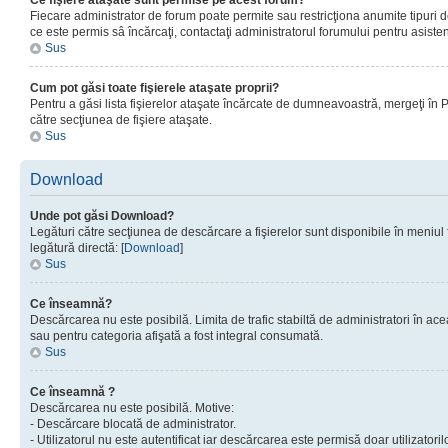
Ce fişiere ataşate sunt permise pe acest forum?
Fiecare administrator de forum poate permite sau restricţiona anumite tipuri de
ce este permis sâ încărcaţi, contactaţi administratorul forumului pentru asisten
Sus
Cum pot găsi toate fişierele ataşate proprii?
Pentru a găsi lista fişierelor ataşate încărcate de dumneavoastră, mergeţi în Pan
către secţiunea de fişiere ataşate.
Sus
Download
Unde pot găsi Download?
Legături către secţiunea de descărcare a fişierelor sunt disponibile în meniul
legătură directă: [
Download
]
Sus
Ce înseamnă?
Descărcarea nu este posibilă. Limita de trafic stabiltă de administratori în ac
sau pentru categoria afişată a fost integral consumată.
Sus
Ce înseamnă ?
Descărcarea nu este posibilă. Motive:
- Descărcare blocată de administrator.
- Utilizatorul nu este autentificat iar descărcarea este permisă doar utilizatorilo