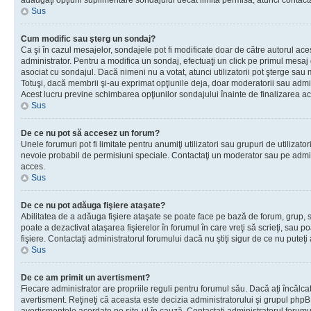
adăugaţi opţiuni suplimentare sondajului decât limita permisă, atunci contacta
Sus
Cum modific sau şterg un sondaj?
Ca şi în cazul mesajelor, sondajele pot fi modificate doar de către autorul ac
administrator. Pentru a modifica un sondaj, efectuaţi un click pe primul mesaj
asociat cu sondajul. Dacă nimeni nu a votat, atunci utilizatorii pot şterge sau 
Totuşi, dacă membrii şi-au exprimat opţiunile deja, doar moderatorii sau admini
Acest lucru previne schimbarea opţiunilor sondajului înainte de finalizarea ac
Sus
De ce nu pot să accesez un forum?
Unele forumuri pot fi limitate pentru anumiţi utilizatori sau grupuri de utilizatori
nevoie probabil de permisiuni speciale. Contactaţi un moderator sau pe admin
acces.
Sus
De ce nu pot adăuga fişiere ataşate?
Abilitatea de a adăuga fişiere ataşate se poate face pe bază de forum, grup, sa
poate a dezactivat ataşarea fişierelor în forumul în care vreţi să scrieţi, sau 
fişiere. Contactaţi administratorul forumului dacă nu ştiţi sigur de ce nu puteţi
Sus
De ce am primit un avertisment?
Fiecare administrator are propriile reguli pentru forumul său. Dacă aţi încălca
avertisment. Reţineţi că aceasta este decizia administratorului şi grupul php