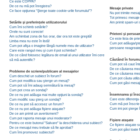
Ce este COPPA?
De ce nu mă pot înregistra?
Mesaje private
Ce face opţiunea “Şterge toate cookie-urile forumului”?
Nu pot trimite mesaj
Tot primesc mesaje 
Setările şi preferinţele utilizatorului
Am primit spam-uri 
Cum îmi schimb setările?
Orele nu sunt corecte!
Prieteni şi persoa
Am schimbat zona de fus orar, dar ora tot este greşită!
Ce este lista de pri
Limba mea nu este în listă!
Cum pot adăuga/şterg
Cum pot afişa o imagine lângă numele meu de utilizator?
persoane neagreat
Care este rangul meu şi cum il pot schimba?
De ce când folosesc legătura de email al unui utilizator îmi cere
Căutând în forumu
să mă autentific?
Cum pot să caut înt
De ce căutarea mea 
Probleme de scriere/publicare al mesajelor
De ce căutarea mea
Cum deschid un subiect în forum?
Cum pot căuta utiliz
Cum pot modifica sau şterge un mesaj?
Cum pot găsi mesaje
Cum pot să îmi adaug semnătură la mesaj?
Cum pot crea un sondaj?
Însemnarea şi însc
De ce nu pot adăuga mai multe opţiuni la sondaj?
Care este diferenţa 
Cum modific sau şterg un sondaj?
Cum mă pot înscrie 
De ce nu pot să accesez un forum?
Cum imi pot şterge î
De ce nu pot adăuga fişiere ataşate?
De ce am primit un avertisment?
Cum pot raporta mesaje unui moderator?
Fişiere ataşate
Pentru ce este butonul "Salvare" la deschiderea unui subiect?
Ce fişiere ataşate 
De ce mesajul meu trebuie să fie aprobat?
Cum pot găsi toate f
Cum îmi promovez subiectul?