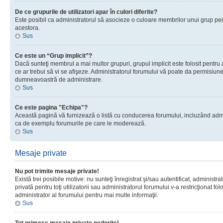
De ce grupurile de utilizatori apar în culori diferite?
Este posibil ca administratorul să asocieze o culoare membrilor unui grup pen
acestora.
Sus
Ce este un “Grup implicit”?
Dacă sunteţi membrul a mai multor grupuri, grupul implicit este folosit pentru
ce ar trebui să vi se afişeze. Administratorul forumului vă poate da permisiun
dumneavoastră de administrare.
Sus
Ce este pagina "Echipa"?
Această pagină vă furnizează o listă cu conducerea forumului, incluzând adminis
ca de exemplu forumurile pe care le moderează.
Sus
Mesaje private
Nu pot trimite mesaje private!
Există trei posibile motive: nu sunteţi înregistrat şi/sau autentificat, administ
privată pentru toţi utilizatorii sau administratorul forumului v-a restricţionat f
administrator al forumului pentru mai multe informaţii.
Sus