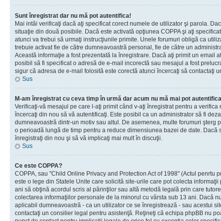
Sunt înregistrat dar nu mă pot autentifica!
Mai intâi verificaţi dacă aţi specificat corect numele de utilizator şi parola. Da
situaţie din două posibile. Dacă este activată opţiunea COPPA şi aţi specificat 
atunci va trebui să urmaţi instrucţiunile primite. Unele forumuri obligă ca utilizat
trebuie activat fie de către dumneavoastră personal, fie de către un administrat
Această informaţie a fost prezentată la înregistrare. Dacă aţi primit un email a
posibil să fi specificat o adresă de e-mail incorectă sau mesajul a fost prelucr
sigur că adresa de e-mail folosită este corectă atunci încercaţi să contactaţi u
Sus
M-am înregistrat cu ceva timp în urmă dar acum nu mă mai pot autentific
Verificaţi-vă mesajul pe care l-aţi primit când v-aţi înregistrat pentru a verifica
încercaţi din nou să vă autentificaţi. Este posibil ca un administrator să fi dezac
dumneavoastră dintr-un motiv sau altul. De asemenea, multe forumuri şterg peri
o perioadă lungă de timp pentru a reduce dimensiunea bazei de date. Dacă s-a
înregistraţi din nou şi să vă implicaţi mai mult în discuţii.
Sus
Ce este COPPA?
COPPA, sau "Child Online Privacy and Protection Act of 1998" (Actul penrtu pro
este o lege din Statele Unite care solicită site-urile care pot colecta informaţi
ani să obţină acordul scris al părinţilor sau altă metodă legală prin care tutore
colectarea informaţiilor personale de la minorul cu vârsta sub 13 ani. Dacă nu
aplicabil dumneavoastră - ca un utilizator ce se înregistrează - sau acestui site
contactaţi un consilier legal pentru asistenţă. Reţineţi că echipa phpBB nu poat