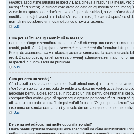
Modifică
asociat mesajulului respectiv. Dacă cineva a răspuns la mesaj, veţi 
mesaj când reveniţi la subiect care arată de cate ori aţi modificat acel mesaj 
Aceasta va apărea doar dacă cineva a răspuns la subiect; nu va apărea dacă
modificat mesajul, aceştia ar trebui să lase un mesaj în care să spună ce şi de 
normali nu pot şterge un mesaj odată ce cineva a răspuns.
Sus
Cum pot să îmi adaug semnătură la mesaj?
Pentru a adăuga o semnătură trebuie întâi să vă creaţi una folosind Panoul ut
creată, puteţi să bifaţi opţiunea
Ataşează o semnătură
din formularul de publ
Puteţi, de asemenea, să vă adăugaţi automat semnătura la toate mesajele b
profil. Dacă procedaţi astfel, puteţi să preveniţi adăugarea semnăturii unor a
respectivă din formularul de publicare.
Sus
Cum pot crea un sondaj?
Când creaţi un subiect nou sau modificaţi primul mesaj al unui subiect, ar tre
chestionar
sub zona principală de publicare; dacă nu vedeţi acest lucru probab
necesare pentru a crea sondaje. Introduceţi un titlu pentru chestionar şi cel p
corespunzător având grijă să specificaţi o opţiune pe fiecare rând. Puteţi să s
utilizatorul de poate selecta în timpul votării folosind “Opţiuni per utilizator”, v
înseamnă un sondaj permanent) şi în cele din urmă opţiunea ce pemite utilizat
Sus
De ce nu pot adăuga mai multe opţiuni la sondaj?
Limita pentru opţiunile sondajului este specificată de către administratorul fo