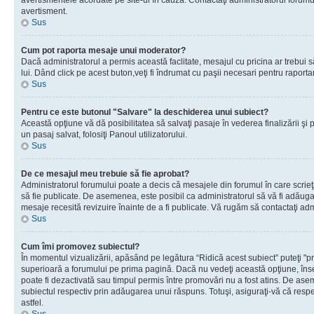
avertismentele acordate pe site-ul în cauză. Contactaţi administratorul forumulu
avertisment.
Sus
Cum pot raporta mesaje unui moderator?
Dacă administratorul a permis această faclitate, mesajul cu pricina ar trebui 
lui. Dând click pe acest buton,veţi fi îndrumat cu paşii necesari pentru raport
Sus
Pentru ce este butonul "Salvare" la deschiderea unui subiect?
Această opţiune vă dă posibilitatea să salvaţi pasaje în vederea finalizării şi pu
un pasaj salvat, folosiţi Panoul utilizatorului.
Sus
De ce mesajul meu trebuie să fie aprobat?
Administratorul forumului poate a decis că mesajele din forumul în care scrieţi
să fie publicate. De asemenea, este posibil ca administratorul să vă fi adăugat 
mesaje recesită revizuire înainte de a fi publicate. Vă rugăm să contactaţi adm
Sus
Cum îmi promovez subiectul?
În momentul vizualizării, apăsând pe legătura “Ridică acest subiect” puteţi "p
superioară a forumului pe prima pagină. Dacă nu vedeţi această opţiune, î
poate fi dezactivată sau timpul permis între promovări nu a fost atins. De as
subiectul respectiv prin adăugarea unui răspuns. Totuşi, asiguraţi-vă că respe
astfel.