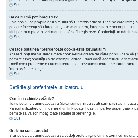
punct de contact pentru implicaţii legale de orice fel cu excepţia celor specific
Sus
De ce nu mă pot înregistra?
Este posibil ca proprietarul site-ului să fi interzis adresa IP de pe care intraţi 
pe care încercaţi să-l înregistraţi. De asemenea, înregistrarile noi ar putea fi d
ului pentru a preveni vizitatorii noi să se înregistreze. Contactaţi un administr
Sus
Ce face opţiunea “Şterge toate cookie-urile forumului”?
Această opţiune va şterge toate cookie-urile create de către phpBB care vă ţ
permite funcţionalităţi ca de exemplu citirea urmei dacă acest lucru a fost acti
Dacă aveţi probleme cu autentificarea sau dezautentificarea pe forum, şterger
într-o astfel de sitaţie
Sus
Setările şi preferinţele utilizatorului
Cum îmi schimb setările?
Toate setările dumneavoastră (dacă sunteţi înregistrat) sunt păstrate în baza de
Panoul utilizatorului; în general un link poate fi găsit în partea superioară a p
permite să vă schimbaţi toate setările şi preferinţele.
Sus
Orele nu sunt corecte!
S-ar putea ca dumneavoastră să vedeţi orele afişate dintr-o zonă cu fus orar di