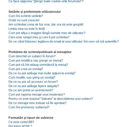
Ce face opţiunea “Şterge toate cookie-urile forumului”?
Setările şi preferinţele utilizatorului
Cum îmi schimb setările?
Orele nu sunt corecte!
Am schimbat zona de fus orar, dar ora tot este greşită!
Limba mea nu este în listă!
Cum pot afişa o imagine lângă numele meu de utilizator?
Care este rangul meu şi cum il pot schimba?
De ce când folosesc legătura de email al unui utilizator îmi cere să mă autentific?
Probleme de scriere/publicare al mesajelor
Cum deschid un subiect în forum?
Cum pot modifica sau şterge un mesaj?
Cum pot să îmi adaug semnătură la mesaj?
Cum pot crea un sondaj?
De ce nu pot adăuga mai multe opţiuni la sondaj?
Cum modific sau şterg un sondaj?
De ce nu pot să accesez un forum?
De ce nu pot adăuga fişiere ataşate?
De ce am primit un avertisment?
Cum pot raporta mesaje unui moderator?
Pentru ce este butonul "Salvare" la deschiderea unui subiect?
De ce mesajul meu trebuie să fie aprobat?
Cum îmi promovez subiectul?
Formatări şi tipuri de subiecte
Ce este codul BB?
Pot folosi HTML?