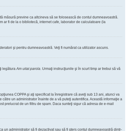
ceastă măsură previne ca altcineva să se folosească de contul dumneavoastră.
ar fi de la o bibliotecă, internet cafe, laborator de calculatoare (la
moderatori şi pentru dumneavoastră. Veţi fi numărat ca utilizator ascuns.
ţi legătura
Am uitat parola
. Urmaţi instrucţiunile şi în scurt timp ar trebui să vă
 opţiunea COPPA şi aţi specificat la înregistrare că aveţi sub 13 ani, atunci va
 de către un administrator înainte de a vă puteţi autentifica. Această informaţie a
 fost prelucrat de un filtru de spam. Daca sunteţi sigur că adresa de e-mail
il ca un administrator să fi dezactivat sau să fi şters contul dumneavoastră dintr-