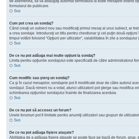
de asemenea, să vă adăugaţi automat semnătura la toate mesajele bifând opţiu
formularul de publicare.
Sus
Cum pot crea un sondaj?
Când creaţi un subiect nou sau modificaţi primul mesaj al unui subiect, ar tre
a crea sondaje. Introduceţi un titlu pentru chestionar şi cel puţin două opţiuni
timpul votării folosind “Opţiuni per utilizator”, valabilitatea în zile a sondaju
Sus
De ce nu pot adăuga mai multe opţiuni la sondaj?
Limita pentru opţiunile sondajului este specificată de către administratorul fo
Sus
Cum modific sau şterg un sondaj?
Ca şi în cazul mesajelor, sondajele pot fi modificate doar de către autorul ac
sondajul. Dacă nimeni nu a votat, atunci utilizatorii pot şterge sau modifica or
schimbarea opţiunilor sondajului înainte de finalizarea acestuia.
Sus
De ce nu pot să accesez un forum?
Unele forumuri pot fi limitate pentru anumiţi utilizatori sau grupuri de utiliza
Sus
De ce nu pot adăuga fişiere ataşate?
Abilitatea de a adăuga fişiere ataşate se poate face pe bază de forum, grup, sau