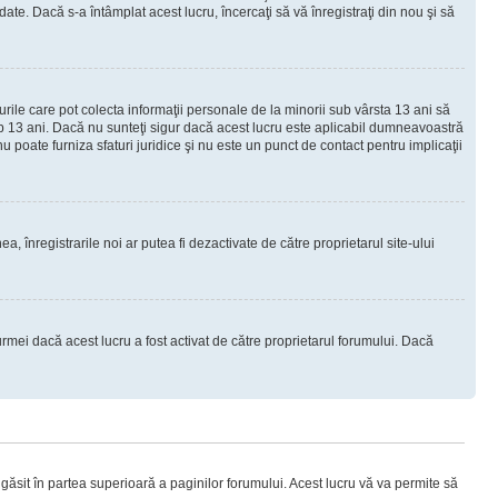
e. Dacă s-a întâmplat acest lucru, încercaţi să vă înregistraţi din nou şi să
urile care pot colecta informaţii personale de la minorii sub vârsta 13 ani să
sub 13 ani. Dacă nu sunteţi sigur dacă acest lucru este aplicabil dumneavoastră
nu poate furniza sfaturi juridice şi nu este un punct de contact pentru implicaţii
ea, înregistrarile noi ar putea fi dezactivate de către proprietarul site-ului
rmei dacă acest lucru a fost activat de către proprietarul forumului. Dacă
i găsit în partea superioară a paginilor forumului. Acest lucru vă va permite să