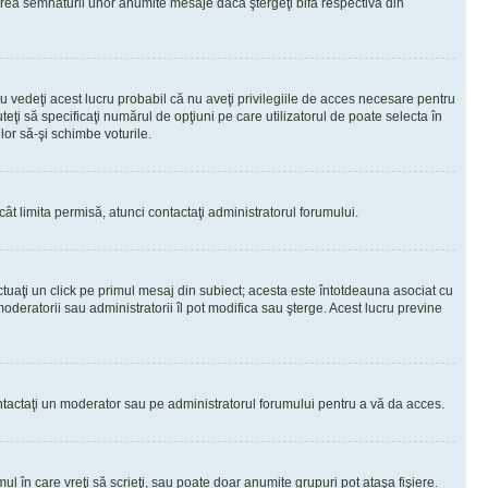
rea semnăturii unor anumite mesaje dacă ştergeţi bifa respectivă din
 vedeţi acest lucru probabil că nu aveţi privilegiile de acces necesare pentru
teţi să specificaţi numărul de opţiuni pe care utilizatorul de poate selecta în
lor să-şi schimbe voturile.
ât limita permisă, atunci contactaţi administratorul forumului.
ctuaţi un click pe primul mesaj din subiect; acesta este întotdeauna asociat cu
oderatorii sau administratorii îl pot modifica sau şterge. Acest lucru previne
 Contactaţi un moderator sau pe administratorul forumului pentru a vă da acces.
ul în care vreţi să scrieţi, sau poate doar anumite grupuri pot ataşa fişiere.