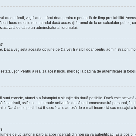
vă autentificaţi, veţi fi autentificat doar pentru o perioadă de timp prestabilită. A
. Acest lucru nu este recomandat dacă accesaţi forumul de la un calculator public, cum 
ezactivată de către un adminstrator al forumului.
i?
re
. Dacă veţi seta această opţiune pe
Da
veţi fi vizibil doar pentru administratori, 
setată uşor. Pentru a realiza acest lucru, mergeţi la pagina de autentificare şi folosi
acă sunt corecte, atunci s-a întamplat o situaţie din două posibile. Dacă este activată
 să fie activaţi; astfel contul trebuie activat fie de către dumneavoastră personal, fie
iunile. Dacă nu, e posibil să fi specificat o adresă de e-mail incorectă sau mesajul a
a?!
a numele de utilizator şi parola; apoi încercaţi din nou să vă autentificaţi. Este posib