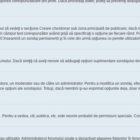
nea corespunzătoare din profil. Dacă procedaţi astfel, puteţi să preveniţi adăuga
bui să vedeţi o secţiune
Creare chestionar
sub zona principală de publicare; dacă nu
 în câmpul text corespunzător având grijă să specificaţi o opţiune pe fiecare rând. Pu
lui (0 înseamnă un sondaj permanent) şi în cele din urmă opţiunea ce pemite utilizatori
rumului. Dacă simţiţi că aveţi nevoie să adăugaţi opţiuni suplimentare sondajului dec
estora, un moderator sau de către un administrator. Pentru a modifica un sondaj, efe
ice opţiuni ale sondajului. Totuşi, dacă membrii şi-au exprimat opţiunile deja, doar m
tori. Pentru a vedea, citi, publica, etc. este nevoie probabil de permisiuni speciale.
 utilizator. Administratorul forumului poate a dezactivat ataşarea fişierelor în forum