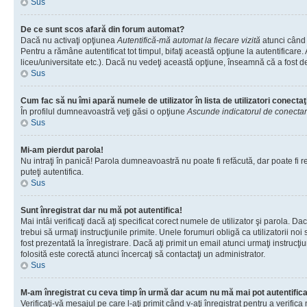
Sus
De ce sunt scos afară din forum automat?
Dacă nu activaţi opţiunea
Autentifică-mă automat la fiecare vizită
atunci când 
Pentru a rămâne autentificat tot timpul, bifaţi această opţiune la autentificare
liceu/universitate etc.). Dacă nu vedeţi această opţiune, înseamnă că a fost d
Sus
Cum fac să nu îmi apară numele de utilizator în lista de utilizatori conectaţ
În profilul dumneavoastră veţi găsi o opţiune
Ascunde indicatorul de conecta
Sus
Mi-am pierdut parola!
Nu intraţi în panică! Parola dumneavoastră nu poate fi refăcută, dar poate fi re
puteţi autentifica.
Sus
Sunt înregistrat dar nu mă pot autentifica!
Mai intâi verificaţi dacă aţi specificat corect numele de utilizator şi parola. D
trebui să urmaţi instrucţiunile primite. Unele forumuri obligă ca utilizatorii noi
fost prezentată la înregistrare. Dacă aţi primit un email atunci urmaţi instrucţ
folosită este corectă atunci încercaţi să contactaţi un administrator.
Sus
M-am înregistrat cu ceva timp în urmă dar acum nu mă mai pot autentific
Verificaţi-vă mesajul pe care l-aţi primit când v-aţi înregistrat pentru a verific