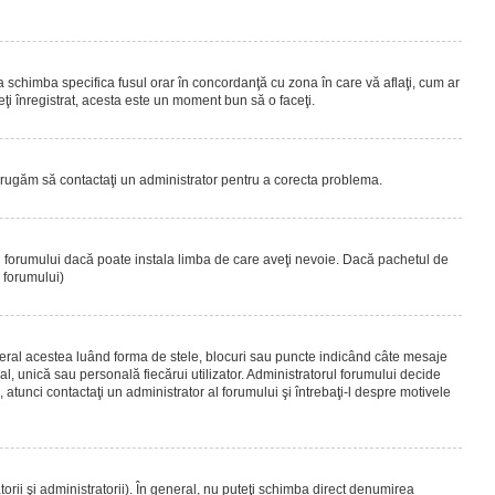
 a schimba specifica fusul orar în concordanţă cu zona în care vă aflaţi, cum ar
teţi înregistrat, acesta este un moment bun să o faceţi.
Vă rugăm să contactaţi un administrator pentru a corecta problema.
ul forumului dacă poate instala limba de care aveţi nevoie. Dacă pachetul de
r forumului)
eral acestea luând forma de stele, blocuri sau puncte indicând câte mesaje
, unică sau personală fiecărui utilizator. Administratorul forumului decide
 atunci contactaţi un administrator al forumului şi întrebaţi-l despre motivele
rii şi administratorii). În general, nu puteţi schimba direct denumirea