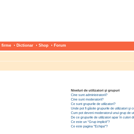
 firme
Dictionar
Shop
Forum
Niveluri de utilizatori şi grupuri
Cine sunt administratorii?
Cine sunt moderatorii?
Ce sunt grupurile de utilizatori?
Unde pot fi găsite grupurile de utilizatori ş
Cum pot deveni moderatorul unui grup de uti
De ce grupurile de utilizatori apar în culori di
Ce este un “Grup implicit”?
Ce este pagina "Echipa"?