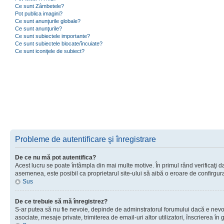
Ce sunt Zâmbetele?
Pot publica imagini?
Ce sunt anunţurile globale?
Ce sunt anunţurile?
Ce sunt subiectele importante?
Ce sunt subiectele blocate/încuiate?
Ce sunt iconiţele de subiect?
Probleme de autentificare şi înregistrare
De ce nu mă pot autentifica?
Acest lucru se poate întâmpla din mai multe motive. În primul rând verificaţi dac
asemenea, este posibil ca proprietarul site-ului să aibă o eroare de confirgur
Sus
De ce trebuie să mă înregistrez?
S-ar putea să nu fie nevoie, depinde de adminstratorul forumului dacă e nevoie 
asociate, mesaje private, trimiterea de email-uri altor utilizatori, înscrierea