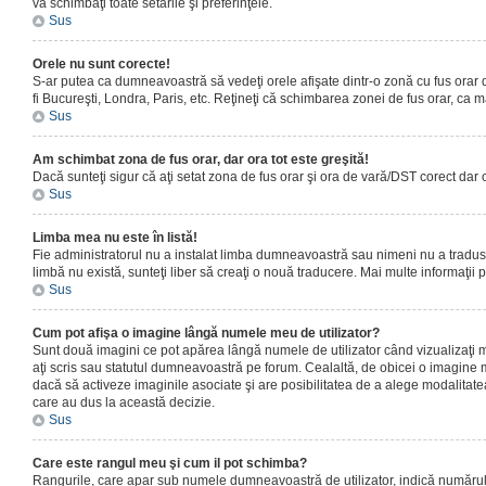
vă schimbaţi toate setările şi preferinţele.
Sus
Orele nu sunt corecte!
S-ar putea ca dumneavoastră să vedeţi orele afişate dintr-o zonă cu fus orar dif
fi Bucureşti, Londra, Paris, etc. Reţineţi că schimbarea zonei de fus orar, ca maj
Sus
Am schimbat zona de fus orar, dar ora tot este greşită!
Dacă sunteţi sigur că aţi setat zona de fus orar şi ora de vară/DST corect dar 
Sus
Limba mea nu este în listă!
Fie administratorul nu a instalat limba dumneavoastră sau nimeni nu a tradus 
limbă nu există, sunteţi liber să creaţi o nouă traducere. Mai multe informaţii po
Sus
Cum pot afişa o imagine lângă numele meu de utilizator?
Sunt două imagini ce pot apărea lângă numele de utilizator când vizualizaţi 
aţi scris sau statutul dumneavoastră pe forum. Cealaltă, de obicei o imagine 
dacă să activeze imaginile asociate şi are posibilitatea de a alege modalitatea 
care au dus la această decizie.
Sus
Care este rangul meu şi cum il pot schimba?
Rangurile, care apar sub numele dumneavoastră de utilizator, indică numărul de