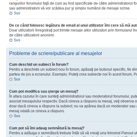
rangurilor forumului faţă de cum au fost specificate de către administratorul f
sau administratorii vă vor scădea pur şi simplu numărul de mesaje scrise.
Sus
De ce când folosesc legătura de email al unui utilizator îmi cere să mă aut
Doar utilizatorii înregistraţi pot trimite mesaje altor utilizatori prin formular
de către utilizatorii anonimi.
Sus
Probleme de scriere/publicare al mesajelor
Cum deschid un subiect în forum?
Pentru a deschide un subiect nou în forum, apăsaţi pe butonul specific, fie din f
partea de jos a ecranului. Exemplu: Puteţi crea subiecte noi în acest forum, Pu
Sus
Cum pot modifica sau şterge un mesaj?
În afara cazului în care sunteţi administratorul sau moderatorul forumului, p
asociat mesajulului respectiv. Dacă cineva a răspuns la mesaj, veţi observa o 
doar dacă cineva a răspuns la subiect; nu va apărea dacă un moderator sau admi
mesaj odată ce cineva a răspuns.
Sus
Cum pot să îmi adaug semnătură la mesaj?
Pentru a adăuga o semnătură trebuie întâi să vă creaţi una folosind Panoul uti