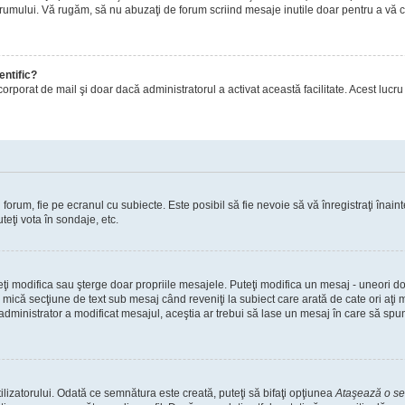
orumului. Vă rugăm, să nu abuzaţi de forum scriind mesaje inutile doar pentru a vă cr
entific?
ul încorporat de mail şi doar dacă administratorul a activat această facilitate. Acest 
orum, fie pe ecranul cu subiecte. Este posibil să fie nevoie să vă înregistraţi înainte
teţi vota în sondaje, etc.
uteţi modifica sau şterge doar propriile mesajele. Puteţi modifica un mesaj - uneori
mică secţiune de text sub mesaj când reveniţi la subiect care arată de cate ori aţi
nistrator a modificat mesajul, aceştia ar trebui să lase un mesaj în care să spună c
lizatorului. Odată ce semnătura este creată, puteţi să bifaţi opţiunea
Ataşează o s