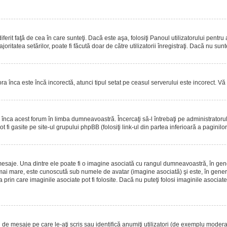
erit faţă de cea în care sunteţi. Dacă este aşa, folosiţi Panoul utilizatorului pentru
oritatea setărilor, poate fi făcută doar de către utilizatorii înregistraţi. Dacă nu sun
ora înca este încă incorectă, atunci tipul setat pe ceasul serverului este incorect. 
înca acest forum în limba dumneavoastră. Încercaţi să-l întrebaţi pe administrator
t fi gasite pe site-ul grupului phpBB (folosiţi link-ul din partea inferioară a paginilo
mesaje. Una dintre ele poate fi o imagine asociată cu rangul dumneavoastră, în gen
mai mare, este cunoscută sub numele de avatar (imagine asociată) şi este, în general
prin care imaginile asociate pot fi folosite. Dacă nu puteţi folosi imaginile asociate,
 mesaje pe care le-aţi scris sau identifică anumiţi utilizatori (de exemplu moderato