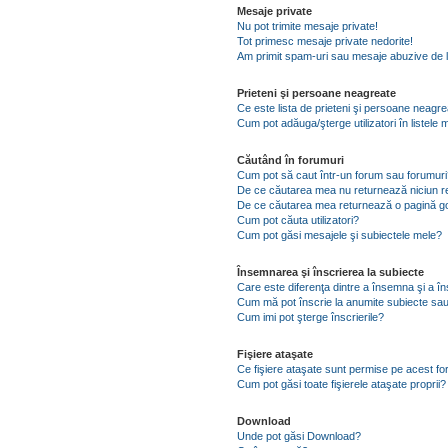
Mesaje private
Nu pot trimite mesaje private!
Tot primesc mesaje private nedorite!
Am primit spam-uri sau mesaje abuzive de l
Prieteni şi persoane neagreate
Ce este lista de prieteni şi persoane neagr
Cum pot adăuga/şterge utilizatori în listel
Căutând în forumuri
Cum pot să caut într-un forum sau forumuri
De ce căutarea mea nu returnează niciun re
De ce căutarea mea returnează o pagină g
Cum pot căuta utilizatori?
Cum pot găsi mesajele şi subiectele mele?
Însemnarea şi înscrierea la subiecte
Care este diferenţa dintre a însemna şi a în
Cum mă pot înscrie la anumite subiecte sau
Cum imi pot şterge înscrierile?
Fişiere ataşate
Ce fişiere ataşate sunt permise pe acest f
Cum pot găsi toate fişierele ataşate proprii?
Download
Unde pot găsi Download?