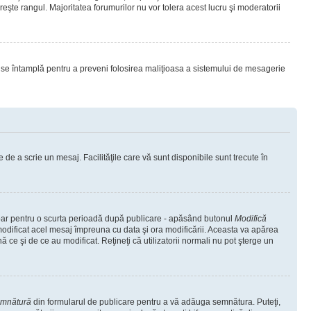
eşte rangul. Majoritatea forumurilor nu vor tolera acest lucru şi moderatorii
lucru se întamplă pentru a preveni folosirea maliţioasa a sistemului de mesagerie
 de a scrie un mesaj. Facilităţile care vă sunt disponibile sunt trecute în
 doar pentru o scurta perioadă după publicare - apăsând butonul
Modifică
 modificat acel mesaj împreuna cu data şi ora modificării. Aceasta va apărea
e şi de ce au modificat. Reţineţi că utilizatorii normali nu pot şterge un
emnătură
din formularul de publicare pentru a vă adăuga semnătura. Puteţi,