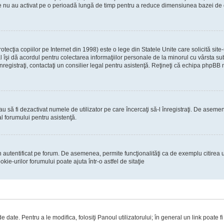
re nu au activat pe o perioadă lungă de timp pentru a reduce dimensiunea bazei de dat
ecţia copiilor pe Internet din 1998) este o lege din Statele Unite care solicită site-
gal îşi dă acordul pentru colectarea informaţiilor personale de la minorul cu vârsta 
 înregistraţi, contactaţi un consilier legal pentru asistenţă. Reţineţi că echipa phpBB 
 sau să fi dezactivat numele de utilizator pe care încercaţi să-l înregistraţi. De asemen
al forumului pentru asistenţă.
 autentificat pe forum. De asemenea, permite funcţionalităţi ca de exemplu citirea u
ie-urilor forumului poate ajuta într-o astfel de sitaţie
 date. Pentru a le modifica, folosiţi Panoul utilizatorului; în general un link poate f