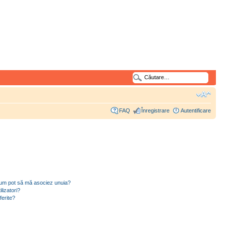
FAQ
Înregistrare
Autentificare
i cum pot să mă asociez unuia?
lizatori?
ferite?