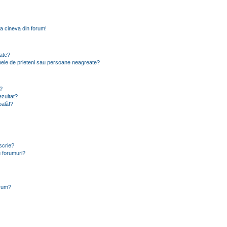
a cineva din forum!
eate?
e mele de prieteni sau persoane neagreate?
?
zultat?
oală!?
scrie?
 forumuri?
orum?