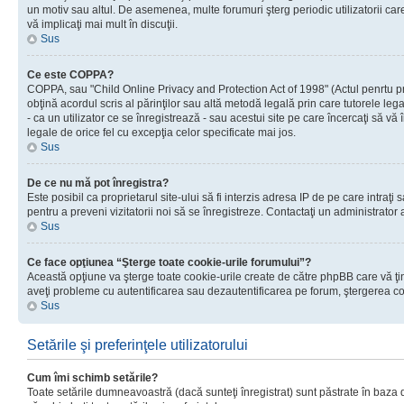
un motiv sau altul. De asemenea, multe forumuri şterg periodic utilizatorii ca
vă implicaţi mai mult în discuţii.
Sus
Ce este COPPA?
COPPA, sau "Child Online Privacy and Protection Act of 1998" (Actul penrtu prot
obţină acordul scris al părinţilor sau altă metodă legală prin care tutorele le
- ca un utilizator ce se înregistrează - sau acestui site pe care încercaţi să vă
legale de orice fel cu excepţia celor specificate mai jos.
Sus
De ce nu mă pot înregistra?
Este posibil ca proprietarul site-ului să fi interzis adresa IP de pe care intraţi
pentru a preveni vizitatorii noi să se înregistreze. Contactaţi un administrator 
Sus
Ce face opţiunea “Şterge toate cookie-urile forumului”?
Această opţiune va şterge toate cookie-urile create de către phpBB care vă ţin
aveţi probleme cu autentificarea sau dezautentificarea pe forum, ştergerea cook
Sus
Setările şi preferinţele utilizatorului
Cum îmi schimb setările?
Toate setările dumneavoastră (dacă sunteţi înregistrat) sunt păstrate în baza de