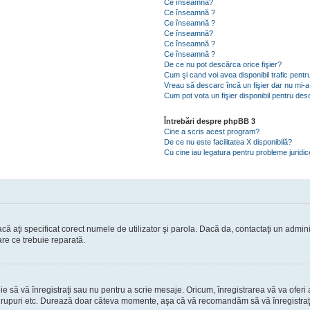
Ce înseamnă?
Ce înseamnă ?
Ce înseamnă ?
Ce înseamnă?
Ce înseamnă ?
Ce înseamnă ?
De ce nu pot descărca orice fişier?
Cum şi cand voi avea disponibil trafic pent
Vreau să descarc încă un fişier dar nu mi-a
Cum pot vota un fişier disponibil pentru de
Întrebări despre phpBB 3
Cine a scris acest program?
De ce nu este facilitatea X disponibilă?
Cu cine iau legatura pentru probleme juridi
ă aţi specificat corect numele de utilizator şi parola. Dacă da, contactaţi un administ
are ce trebuie reparată.
să vă înregistraţi sau nu pentru a scrie mesaje. Oricum, înregistrarea vă va oferi ac
 în grupuri etc. Durează doar câteva momente, aşa că vă recomandăm să vă înregistraţ