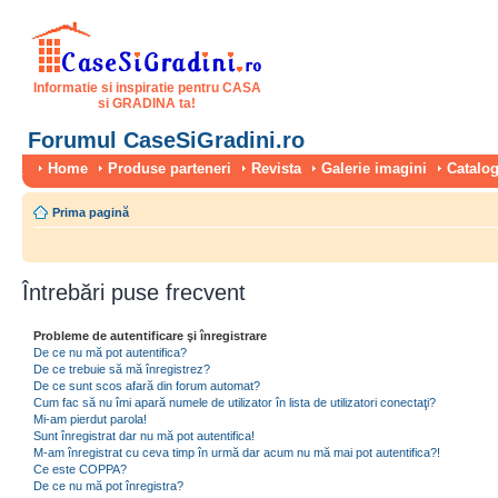
Informatie si inspiratie pentru CASA
si GRADINA ta!
Forumul CaseSiGradini.ro
Home
Produse parteneri
Revista
Galerie imagini
Catalog
Prima pagină
Întrebări puse frecvent
Probleme de autentificare şi înregistrare
De ce nu mă pot autentifica?
De ce trebuie să mă înregistrez?
De ce sunt scos afară din forum automat?
Cum fac să nu îmi apară numele de utilizator în lista de utilizatori conectaţi?
Mi-am pierdut parola!
Sunt înregistrat dar nu mă pot autentifica!
M-am înregistrat cu ceva timp în urmă dar acum nu mă mai pot autentifica?!
Ce este COPPA?
De ce nu mă pot înregistra?