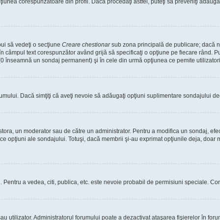
nea corespunzătoare din profil. Dacă procedaţi astfel, puteţi să preveniţi adăuga
bui să vedeţi o secţiune
Creare chestionar
sub zona principală de publicare; dacă nu
 în câmpul text corespunzător având grijă să specificaţi o opţiune pe fiecare rând. Pu
lui (0 înseamnă un sondaj permanent) şi în cele din urmă opţiunea ce pemite utilizatori
rumului. Dacă simţiţi că aveţi nevoie să adăugaţi opţiuni suplimentare sondajului dec
estora, un moderator sau de către un administrator. Pentru a modifica un sondaj, efe
ice opţiuni ale sondajului. Totuşi, dacă membrii şi-au exprimat opţiunile deja, doar m
tori. Pentru a vedea, citi, publica, etc. este nevoie probabil de permisiuni speciale.
 utilizator. Administratorul forumului poate a dezactivat ataşarea fişierelor în forum