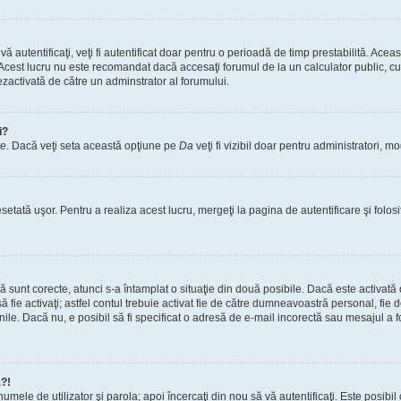
vă autentificaţi, veţi fi autentificat doar pentru o perioadă de timp prestabilită. A
. Acest lucru nu este recomandat dacă accesaţi forumul de la un calculator public, cum 
ezactivată de către un adminstrator al forumului.
i?
re
. Dacă veţi seta această opţiune pe
Da
veţi fi vizibil doar pentru administratori, 
setată uşor. Pentru a realiza acest lucru, mergeţi la pagina de autentificare şi folosi
acă sunt corecte, atunci s-a întamplat o situaţie din două posibile. Dacă este activată
 să fie activaţi; astfel contul trebuie activat fie de către dumneavoastră personal, fie
iunile. Dacă nu, e posibil să fi specificat o adresă de e-mail incorectă sau mesajul a
a?!
a numele de utilizator şi parola; apoi încercaţi din nou să vă autentificaţi. Este posib