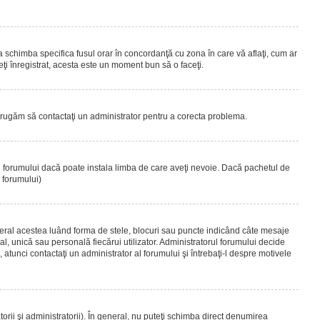
 a schimba specifica fusul orar în concordanţă cu zona în care vă aflaţi, cum ar
teţi înregistrat, acesta este un moment bun să o faceţi.
Vă rugăm să contactaţi un administrator pentru a corecta problema.
ul forumului dacă poate instala limba de care aveţi nevoie. Dacă pachetul de
r forumului)
eral acestea luând forma de stele, blocuri sau puncte indicând câte mesaje
, unică sau personală fiecărui utilizator. Administratorul forumului decide
 atunci contactaţi un administrator al forumului şi întrebaţi-l despre motivele
rii şi administratorii). În general, nu puteţi schimba direct denumirea