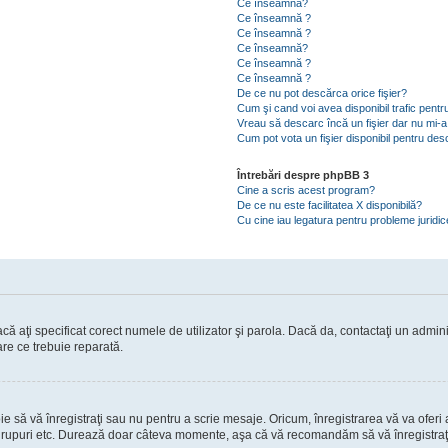
Ce înseamnă?
Ce înseamnă ?
Ce înseamnă ?
Ce înseamnă?
Ce înseamnă ?
Ce înseamnă ?
De ce nu pot descărca orice fişier?
Cum şi cand voi avea disponibil trafic pent
Vreau să descarc încă un fişier dar nu mi-a
Cum pot vota un fişier disponibil pentru de
Întrebări despre phpBB 3
Cine a scris acest program?
De ce nu este facilitatea X disponibilă?
Cu cine iau legatura pentru probleme juridi
ă aţi specificat corect numele de utilizator şi parola. Dacă da, contactaţi un administ
are ce trebuie reparată.
să vă înregistraţi sau nu pentru a scrie mesaje. Oricum, înregistrarea vă va oferi ac
 în grupuri etc. Durează doar câteva momente, aşa că vă recomandăm să vă înregistraţ