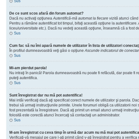
Sus
De ce sunt scos afară din forum automat?
Dacă nu activaţi opţiunea
Autentifică-mă automat la fiecare vizită
atunci când 
Pentru a rămâne autentificat tot timpul, bifaţi această opţiune la autentificare
liceu/universitate etc.). Dacă nu vedeţi această opţiune, înseamnă că a fost d
Sus
Cum fac să nu îmi apară numele de utilizator în lista de utilizatori conectaţ
În profilul dumneavoastră veţi găsi o opţiune
Ascunde indicatorul de conecta
Sus
Mi-am pierdut parola!
Nu intraţi în panică! Parola dumneavoastră nu poate fi refăcută, dar poate fi re
puteţi autentifica.
Sus
Sunt înregistrat dar nu mă pot autentifica!
Mai intâi verificaţi dacă aţi specificat corect numele de utilizator şi parola. D
trebui să urmaţi instrucţiunile primite. Unele forumuri obligă ca utilizatorii noi
fost prezentată la înregistrare. Dacă aţi primit un email atunci urmaţi instrucţ
folosită este corectă atunci încercaţi să contactaţi un administrator.
Sus
M-am înregistrat cu ceva timp în urmă dar acum nu mă mai pot autentific
Verificaţi-vă mesajul pe care l-aţi primit când v-aţi înregistrat pentru a verific