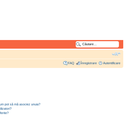
FAQ
Înregistrare
Autentificare
i cum pot să mă asociez unuia?
lizatori?
ferite?