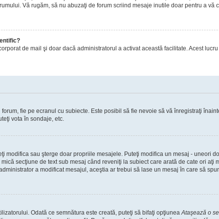
orumului. Vă rugăm, să nu abuzaţi de forum scriind mesaje inutile doar pentru a vă cr
entific?
ul încorporat de mail şi doar dacă administratorul a activat această facilitate. Acest 
orum, fie pe ecranul cu subiecte. Este posibil să fie nevoie să vă înregistraţi înainte
teţi vota în sondaje, etc.
uteţi modifica sau şterge doar propriile mesajele. Puteţi modifica un mesaj - uneori
mică secţiune de text sub mesaj când reveniţi la subiect care arată de cate ori aţi
nistrator a modificat mesajul, aceştia ar trebui să lase un mesaj în care să spună c
lizatorului. Odată ce semnătura este creată, puteţi să bifaţi opţiunea
Ataşează o s