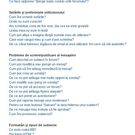
Ce face opţiunea “Şterge toate cookie-urile forumului”?
Setările şi preferinţele utilizatorului
Cum îmi schimb setările?
Orele nu sunt corecte!
Am schimbat zona de fus orar, dar ora tot este greşită!
Limba mea nu este în listă!
Cum pot afişa o imagine lângă numele meu de utilizator?
Care este rangul meu şi cum il pot schimba?
De ce când folosesc legătura de email al unui utilizator îmi cere să mă autentific?
Probleme de scriere/publicare al mesajelor
Cum deschid un subiect în forum?
Cum pot modifica sau şterge un mesaj?
Cum pot să îmi adaug semnătură la mesaj?
Cum pot crea un sondaj?
De ce nu pot adăuga mai multe opţiuni la sondaj?
Cum modific sau şterg un sondaj?
De ce nu pot să accesez un forum?
De ce nu pot adăuga fişiere ataşate?
De ce am primit un avertisment?
Cum pot raporta mesaje unui moderator?
Pentru ce este butonul "Salvare" la deschiderea unui subiect?
De ce mesajul meu trebuie să fie aprobat?
Cum îmi promovez subiectul?
Formatări şi tipuri de subiecte
Ce este codul BB?
Pot folosi HTML?