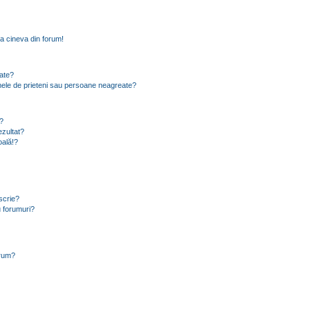
a cineva din forum!
eate?
e mele de prieteni sau persoane neagreate?
?
zultat?
oală!?
scrie?
 forumuri?
orum?