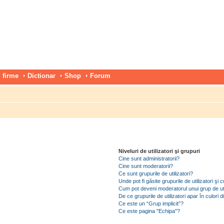
 firme
Dictionar
Shop
Forum
Niveluri de utilizatori şi grupuri
Cine sunt administratorii?
Cine sunt moderatorii?
Ce sunt grupurile de utilizatori?
Unde pot fi găsite grupurile de utilizatori ş
Cum pot deveni moderatorul unui grup de uti
De ce grupurile de utilizatori apar în culori di
Ce este un “Grup implicit”?
Ce este pagina "Echipa"?