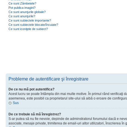
Ce sunt Zâmbetele?
Pot publica imagini?
Ce sunt anunţurile globale?
Ce sunt anunţurile?
Ce sunt subiectele importante?
Ce sunt subiectele blocate/încuiate?
Ce sunt iconiţele de subiect?
Probleme de autentificare şi înregistrare
De ce nu mă pot autentifica?
Acest lucru se poate întâmpla din mai multe motive. În primul rând verificaţi dac
asemenea, este posibil ca proprietarul site-ului să aibă o eroare de confirgur
Sus
De ce trebuie să mă înregistrez?
S-ar putea să nu fie nevoie, depinde de adminstratorul forumului dacă e nevoie 
asociate, mesaje private, trimiterea de email-uri altor utilizatori, înscrierea