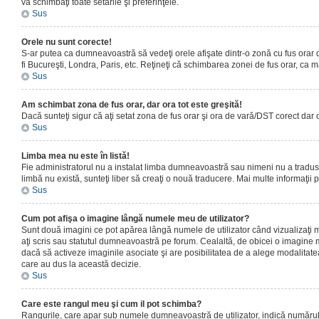
vă schimbaţi toate setările şi preferinţele.
Sus
Orele nu sunt corecte!
S-ar putea ca dumneavoastră să vedeţi orele afişate dintr-o zonă cu fus orar dif
fi Bucureşti, Londra, Paris, etc. Reţineţi că schimbarea zonei de fus orar, ca maj
Sus
Am schimbat zona de fus orar, dar ora tot este greşită!
Dacă sunteţi sigur că aţi setat zona de fus orar şi ora de vară/DST corect dar 
Sus
Limba mea nu este în listă!
Fie administratorul nu a instalat limba dumneavoastră sau nimeni nu a tradus 
limbă nu există, sunteţi liber să creaţi o nouă traducere. Mai multe informaţii po
Sus
Cum pot afişa o imagine lângă numele meu de utilizator?
Sunt două imagini ce pot apărea lângă numele de utilizator când vizualizaţi 
aţi scris sau statutul dumneavoastră pe forum. Cealaltă, de obicei o imagine 
dacă să activeze imaginile asociate şi are posibilitatea de a alege modalitatea 
care au dus la această decizie.
Sus
Care este rangul meu şi cum il pot schimba?
Rangurile, care apar sub numele dumneavoastră de utilizator, indică numărul de