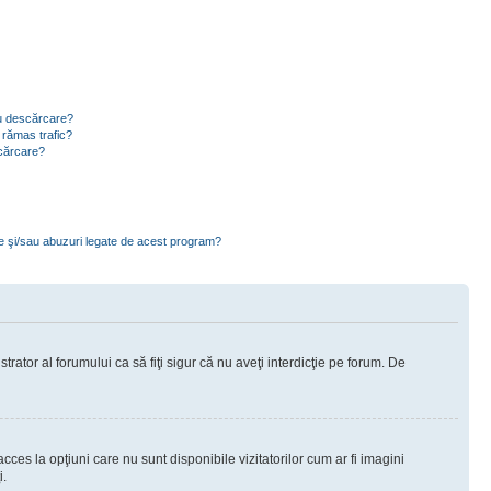
ru descărcare?
 rămas trafic?
scărcare?
ce şi/sau abuzuri legate de acest program?
rator al forumului ca să fiţi sigur că nu aveţi interdicţie pe forum. De
ces la opţiuni care nu sunt disponibile vizitatorilor cum ar fi imagini
i.