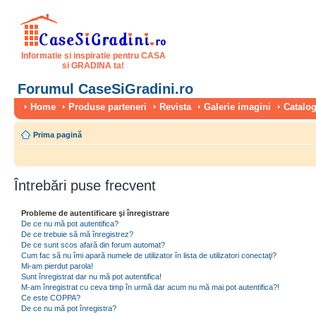
Informatie si inspiratie pentru CASA
si GRADINA ta!
Forumul CaseSiGradini.ro
Home
Produse parteneri
Revista
Galerie imagini
Catalog
Prima pagină
Întrebări puse frecvent
Probleme de autentificare şi înregistrare
De ce nu mă pot autentifica?
De ce trebuie să mă înregistrez?
De ce sunt scos afară din forum automat?
Cum fac să nu îmi apară numele de utilizator în lista de utilizatori conectaţi?
Mi-am pierdut parola!
Sunt înregistrat dar nu mă pot autentifica!
M-am înregistrat cu ceva timp în urmă dar acum nu mă mai pot autentifica?!
Ce este COPPA?
De ce nu mă pot înregistra?