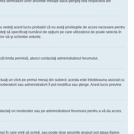
rea semnăturii unor anumite mesaje dacă ştergeţi bifa respectivă din
 vedeţi acest lucru probabil că nu aveţi privilegiile de acces necesare pentru
teţi să specificaţi numărul de opţiuni pe care utilizatorul de poate selecta în
lor să-şi schimbe voturile.
ât limita permisă, atunci contactaţi administratorul forumului.
ctuaţi un click pe primul mesaj din subiect; acesta este întotdeauna asociat cu
oderatorii sau administratorii îl pot modifica sau şterge. Acest lucru previne
 Contactaţi un moderator sau pe administratorul forumului pentru a vă da acces.
ul în care vreţi să scrieţi, sau poate doar anumite grupuri pot ataşa fişiere.