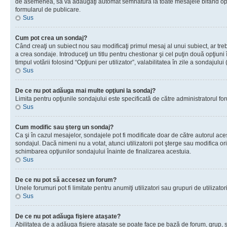
de asemenea, să vă adăugaţi automat semnătura la toate mesajele bifând opţiu
formularul de publicare.
Sus
Cum pot crea un sondaj?
Când creaţi un subiect nou sau modificaţi primul mesaj al unui subiect, ar tre
a crea sondaje. Introduceţi un titlu pentru chestionar şi cel puţin două opţiuni
timpul votării folosind “Opţiuni per utilizator”, valabilitatea în zile a sondaju
Sus
De ce nu pot adăuga mai multe opţiuni la sondaj?
Limita pentru opţiunile sondajului este specificată de către administratorul fo
Sus
Cum modific sau şterg un sondaj?
Ca şi în cazul mesajelor, sondajele pot fi modificate doar de către autorul ac
sondajul. Dacă nimeni nu a votat, atunci utilizatorii pot şterge sau modifica or
schimbarea opţiunilor sondajului înainte de finalizarea acestuia.
Sus
De ce nu pot să accesez un forum?
Unele forumuri pot fi limitate pentru anumiţi utilizatori sau grupuri de utiliza
Sus
De ce nu pot adăuga fişiere ataşate?
Abilitatea de a adăuga fişiere ataşate se poate face pe bază de forum, grup, sau