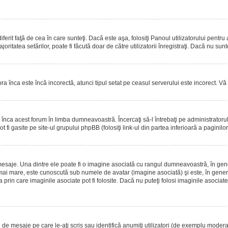
erit faţă de cea în care sunteţi. Dacă este aşa, folosiţi Panoul utilizatorului pentru
oritatea setărilor, poate fi făcută doar de către utilizatorii înregistraţi. Dacă nu sun
ora înca este încă incorectă, atunci tipul setat pe ceasul serverului este incorect. 
înca acest forum în limba dumneavoastră. Încercaţi să-l întrebaţi pe administrator
t fi gasite pe site-ul grupului phpBB (folosiţi link-ul din partea inferioară a paginilo
mesaje. Una dintre ele poate fi o imagine asociată cu rangul dumneavoastră, în gen
mai mare, este cunoscută sub numele de avatar (imagine asociată) şi este, în general
prin care imaginile asociate pot fi folosite. Dacă nu puteţi folosi imaginile asociate,
 mesaje pe care le-aţi scris sau identifică anumiţi utilizatori (de exemplu moderato