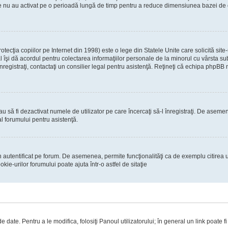
re nu au activat pe o perioadă lungă de timp pentru a reduce dimensiunea bazei de dat
ecţia copiilor pe Internet din 1998) este o lege din Statele Unite care solicită site-
gal îşi dă acordul pentru colectarea informaţiilor personale de la minorul cu vârsta 
 înregistraţi, contactaţi un consilier legal pentru asistenţă. Reţineţi că echipa phpBB 
 sau să fi dezactivat numele de utilizator pe care încercaţi să-l înregistraţi. De asemen
al forumului pentru asistenţă.
 autentificat pe forum. De asemenea, permite funcţionalităţi ca de exemplu citirea u
ie-urilor forumului poate ajuta într-o astfel de sitaţie
 date. Pentru a le modifica, folosiţi Panoul utilizatorului; în general un link poate f