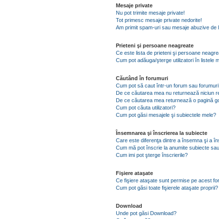
Mesaje private
Nu pot trimite mesaje private!
Tot primesc mesaje private nedorite!
Am primit spam-uri sau mesaje abuzive de l
Prieteni şi persoane neagreate
Ce este lista de prieteni şi persoane neagr
Cum pot adăuga/şterge utilizatori în listel
Căutând în forumuri
Cum pot să caut într-un forum sau forumuri
De ce căutarea mea nu returnează niciun re
De ce căutarea mea returnează o pagină g
Cum pot căuta utilizatori?
Cum pot găsi mesajele şi subiectele mele?
Însemnarea şi înscrierea la subiecte
Care este diferenţa dintre a însemna şi a în
Cum mă pot înscrie la anumite subiecte sau
Cum imi pot şterge înscrierile?
Fişiere ataşate
Ce fişiere ataşate sunt permise pe acest f
Cum pot găsi toate fişierele ataşate proprii?
Download
Unde pot găsi Download?