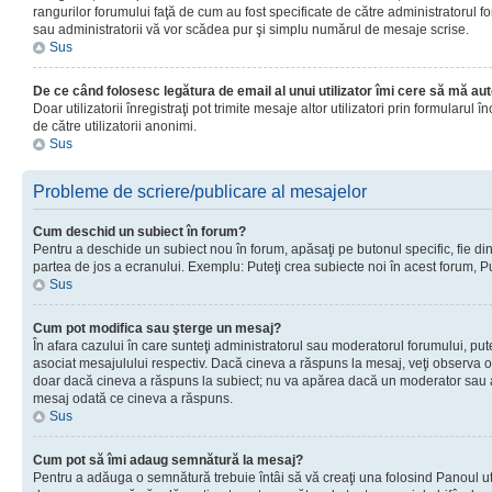
rangurilor forumului faţă de cum au fost specificate de către administratorul f
sau administratorii vă vor scădea pur şi simplu numărul de mesaje scrise.
Sus
De ce când folosesc legătura de email al unui utilizator îmi cere să mă aut
Doar utilizatorii înregistraţi pot trimite mesaje altor utilizatori prin formular
de către utilizatorii anonimi.
Sus
Probleme de scriere/publicare al mesajelor
Cum deschid un subiect în forum?
Pentru a deschide un subiect nou în forum, apăsaţi pe butonul specific, fie din f
partea de jos a ecranului. Exemplu: Puteţi crea subiecte noi în acest forum, Pu
Sus
Cum pot modifica sau şterge un mesaj?
În afara cazului în care sunteţi administratorul sau moderatorul forumului, p
asociat mesajulului respectiv. Dacă cineva a răspuns la mesaj, veţi observa o 
doar dacă cineva a răspuns la subiect; nu va apărea dacă un moderator sau admi
mesaj odată ce cineva a răspuns.
Sus
Cum pot să îmi adaug semnătură la mesaj?
Pentru a adăuga o semnătură trebuie întâi să vă creaţi una folosind Panoul uti