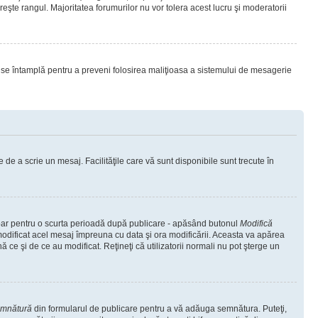
eşte rangul. Majoritatea forumurilor nu vor tolera acest lucru şi moderatorii
lucru se întamplă pentru a preveni folosirea maliţioasa a sistemului de mesagerie
 de a scrie un mesaj. Facilităţile care vă sunt disponibile sunt trecute în
 doar pentru o scurta perioadă după publicare - apăsând butonul
Modifică
 modificat acel mesaj împreuna cu data şi ora modificării. Aceasta va apărea
e şi de ce au modificat. Reţineţi că utilizatorii normali nu pot şterge un
emnătură
din formularul de publicare pentru a vă adăuga semnătura. Puteţi,