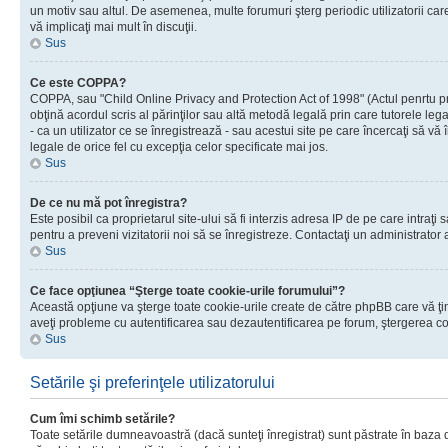
un motiv sau altul. De asemenea, multe forumuri şterg periodic utilizatorii ca
vă implicaţi mai mult în discuţii.
Sus
Ce este COPPA?
COPPA, sau "Child Online Privacy and Protection Act of 1998" (Actul penrtu prot
obţină acordul scris al părinţilor sau altă metodă legală prin care tutorele le
- ca un utilizator ce se înregistrează - sau acestui site pe care încercaţi să vă
legale de orice fel cu excepţia celor specificate mai jos.
Sus
De ce nu mă pot înregistra?
Este posibil ca proprietarul site-ului să fi interzis adresa IP de pe care intraţi
pentru a preveni vizitatorii noi să se înregistreze. Contactaţi un administrator 
Sus
Ce face opţiunea “Şterge toate cookie-urile forumului”?
Această opţiune va şterge toate cookie-urile create de către phpBB care vă ţin
aveţi probleme cu autentificarea sau dezautentificarea pe forum, ştergerea cook
Sus
Setările şi preferinţele utilizatorului
Cum îmi schimb setările?
Toate setările dumneavoastră (dacă sunteţi înregistrat) sunt păstrate în baza de