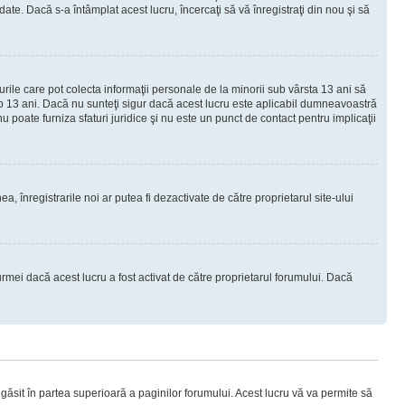
e. Dacă s-a întâmplat acest lucru, încercaţi să vă înregistraţi din nou şi să
urile care pot colecta informaţii personale de la minorii sub vârsta 13 ani să
sub 13 ani. Dacă nu sunteţi sigur dacă acest lucru este aplicabil dumneavoastră
nu poate furniza sfaturi juridice şi nu este un punct de contact pentru implicaţii
ea, înregistrarile noi ar putea fi dezactivate de către proprietarul site-ului
rmei dacă acest lucru a fost activat de către proprietarul forumului. Dacă
i găsit în partea superioară a paginilor forumului. Acest lucru vă va permite să