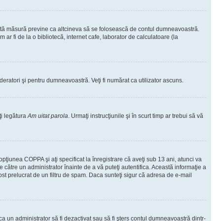
ceastă măsură previne ca altcineva să se folosească de contul dumneavoastră.
ar fi de la o bibliotecă, internet cafe, laborator de calculatoare (la
moderatori şi pentru dumneavoastră. Veţi fi numărat ca utilizator ascuns.
ţi legătura
Am uitat parola
. Urmaţi instrucţiunile şi în scurt timp ar trebui să vă
 opţiunea COPPA şi aţi specificat la înregistrare că aveţi sub 13 ani, atunci va
 de către un administrator înainte de a vă puteţi autentifica. Această informaţie a
 fost prelucrat de un filtru de spam. Daca sunteţi sigur că adresa de e-mail
il ca un administrator să fi dezactivat sau să fi şters contul dumneavoastră dintr-