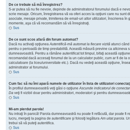
De ce trebuie să mă înregistrez?
S-ar putea să nu fie nevoie, depinde de adminstratorul forumului dacă e nevoi
scrie mesaje. Oricum, înregistrarea vă va oferi acces la opţiuni care nu sunt dis
asociate, mesaje private, trimiterea de email-uri altor utilizatori, înscrierea î
momente, aşa că vă recomandăm să vă înregistraţi.
Sus
De ce sunt scos afară din forum automat?
Dacă nu activaţi opţiunea
Autentifică-mă automat la fiecare vizită
atunci când v
pentru o perioadă de timp prestabilită. Această măsură previne ca altcineva 
dumneavoastră. Pentru a rămâne autentificat tot timpul, bifaţi această opţiune 
recomandat dacă accesaţi forumul de la un calculator public, cum ar fi de la o 
calculatoare (la liceu/universitate etc.). Dacă nu vedeţi această opţiune, îns
adminstrator al forumului.
Sus
Cum fac să nu îmi apară numele de utilizator în lista de utilizatori conectaţ
În profilul dumneavoastră veţi găsi o opţiune
Ascunde indicatorul de conecta
Da
veţi fi vizibil doar pentru administratori, moderatori şi pentru dumneavoastr
Sus
Mi-am pierdut parola!
Nu intraţi în panică! Parola dumneavoastră nu poate fi refăcută, dar poate fi r
lucru, mergeţi la pagina de autentificare şi folosiţi legătura
Am uitat parola
. Ur
trebui să vă puteţi autentifica.
Sus