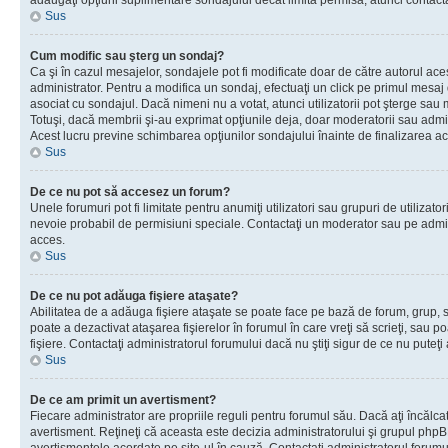
adăugaţi opţiuni suplimentare sondajului decât limita permisă, atunci contacta
Sus
Cum modific sau şterg un sondaj?
Ca şi în cazul mesajelor, sondajele pot fi modificate doar de către autorul ac
administrator. Pentru a modifica un sondaj, efectuaţi un click pe primul mesaj
asociat cu sondajul. Dacă nimeni nu a votat, atunci utilizatorii pot şterge sau 
Totuşi, dacă membrii şi-au exprimat opţiunile deja, doar moderatorii sau admini
Acest lucru previne schimbarea opţiunilor sondajului înainte de finalizarea ac
Sus
De ce nu pot să accesez un forum?
Unele forumuri pot fi limitate pentru anumiţi utilizatori sau grupuri de utilizatori
nevoie probabil de permisiuni speciale. Contactaţi un moderator sau pe admin
acces.
Sus
De ce nu pot adăuga fişiere ataşate?
Abilitatea de a adăuga fişiere ataşate se poate face pe bază de forum, grup, sa
poate a dezactivat ataşarea fişierelor în forumul în care vreţi să scrieţi, sau 
fişiere. Contactaţi administratorul forumului dacă nu ştiţi sigur de ce nu puteţi
Sus
De ce am primit un avertisment?
Fiecare administrator are propriile reguli pentru forumul său. Dacă aţi încălca
avertisment. Reţineţi că aceasta este decizia administratorului şi grupul php