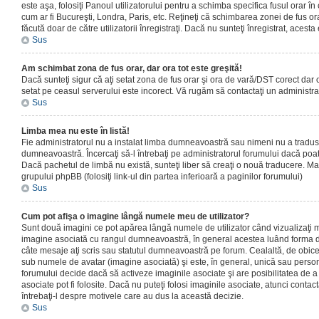
este aşa, folosiţi Panoul utilizatorului pentru a schimba specifica fusul orar în
cum ar fi Bucureşti, Londra, Paris, etc. Reţineţi că schimbarea zonei de fus orar
făcută doar de către utilizatorii înregistraţi. Dacă nu sunteţi înregistrat, aces
Sus
Am schimbat zona de fus orar, dar ora tot este greşită!
Dacă sunteţi sigur că aţi setat zona de fus orar şi ora de vară/DST corect dar o
setat pe ceasul serverului este incorect. Vă rugăm să contactaţi un administr
Sus
Limba mea nu este în listă!
Fie administratorul nu a instalat limba dumneavoastră sau nimeni nu a tradus
dumneavoastră. Încercaţi să-l întrebaţi pe administratorul forumului dacă poat
Dacă pachetul de limbă nu există, sunteţi liber să creaţi o nouă traducere. Mai 
grupului phpBB (folosiţi link-ul din partea inferioară a paginilor forumului)
Sus
Cum pot afişa o imagine lângă numele meu de utilizator?
Sunt două imagini ce pot apărea lângă numele de utilizator când vizualizaţi m
imagine asociată cu rangul dumneavoastră, în general acestea luând forma de
câte mesaje aţi scris sau statutul dumneavoastră pe forum. Cealaltă, de obic
sub numele de avatar (imagine asociată) şi este, în general, unică sau personal
forumului decide dacă să activeze imaginile asociate şi are posibilitatea de a
asociate pot fi folosite. Dacă nu puteţi folosi imaginile asociate, atunci contact
întrebaţi-l despre motivele care au dus la această decizie.
Sus