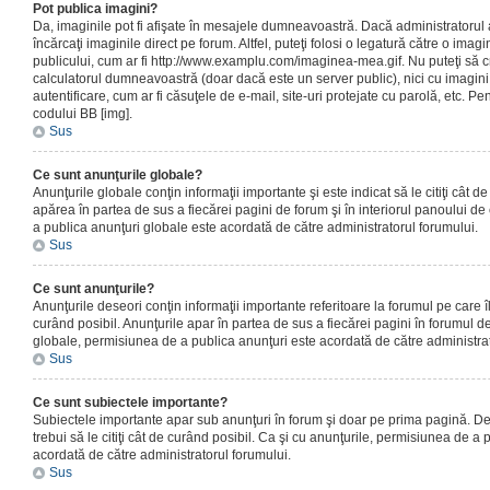
Pot publica imagini?
Da, imaginile pot fi afişate în mesajele dumneavoastră. Dacă administratorul a
încărcaţi imaginile direct pe forum. Altfel, puteţi folosi o legatură către o ima
publicului, cum ar fi http://www.examplu.com/imaginea-mea.gif. Nu puteţi să cr
calculatorul dumneavoastră (doar dacă este un server public), nici cu imagin
autentificare, cum ar fi căsuţele de e-mail, site-uri protejate cu parolă, etc. Pen
codului BB [img].
Sus
Ce sunt anunţurile globale?
Anunţurile globale conţin informaţii importante şi este indicat să le citiţi cât d
apărea în partea de sus a fiecărei pagini de forum şi în interiorul panoului de 
a publica anunţuri globale este acordată de către administratorul forumului.
Sus
Ce sunt anunţurile?
Anunţurile deseori conţin informaţii importante referitoare la forumul pe care îl 
curând posibil. Anunţurile apar în partea de sus a fiecărei pagini în forumul de
globale, permisiunea de a publica anunţuri este acordată de către administrat
Sus
Ce sunt subiectele importante?
Subiectele importante apar sub anunţuri în forum şi doar pe prima pagină. Des
trebui să le citiţi cât de curând posibil. Ca şi cu anunţurile, permisiunea de a
acordată de către administratorul forumului.
Sus