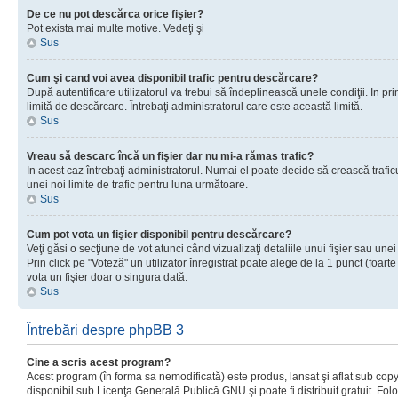
De ce nu pot descărca orice fişier?
Pot exista mai multe motive. Vedeţi şi
Sus
Cum şi cand voi avea disponibil trafic pentru descărcare?
După autentificare utilizatorul va trebui să îndeplinească unele condiţii. In prim
limită de descărcare. Întrebaţi administratorul care este această limită.
Sus
Vreau să descarc încă un fişier dar nu mi-a rămas trafic?
In acest caz întrebaţi administratorul. Numai el poate decide să crească trafic
unei noi limite de trafic pentru luna următoare.
Sus
Cum pot vota un fişier disponibil pentru descărcare?
Veţi găsi o secţiune de vot atunci când vizualizaţi detaliile unui fişier sau unei
Prin click pe "Voteză" un utilizator înregistrat poate alege de la 1 punct (foarte
vota un fişier doar o singura dată.
Sus
Întrebări despre phpBB 3
Cine a scris acest program?
Acest program (în forma sa nemodificată) este produs, lansat şi aflat sub copy
disponibil sub Licenţa Generală Publică GNU şi poate fi distribuit gratuit. Folos