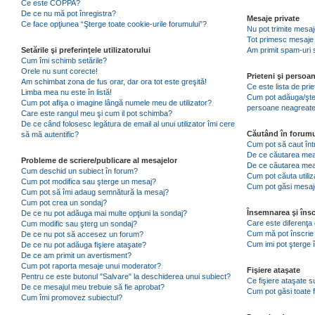
Ce este COPPA?
De ce nu mă pot înregistra?
Mesaje private
Ce face opţiunea “Şterge toate cookie-urile forumului”?
Nu pot trimite mesaj
Tot primesc mesaje 
Setările şi preferinţele utilizatorului
Am primit spam-uri 
Cum îmi schimb setările?
Orele nu sunt corecte!
Prieteni şi persoa
Am schimbat zona de fus orar, dar ora tot este greşită!
Ce este lista de pri
Limba mea nu este în listă!
Cum pot adăuga/şterg
Cum pot afişa o imagine lângă numele meu de utilizator?
persoane neagreat
Care este rangul meu şi cum il pot schimba?
De ce când folosesc legătura de email al unui utilizator îmi cere
Căutând în forumu
să mă autentific?
Cum pot să caut înt
De ce căutarea mea 
Probleme de scriere/publicare al mesajelor
De ce căutarea mea
Cum deschid un subiect în forum?
Cum pot căuta utiliz
Cum pot modifica sau şterge un mesaj?
Cum pot găsi mesaje
Cum pot să îmi adaug semnătură la mesaj?
Cum pot crea un sondaj?
Însemnarea şi însc
De ce nu pot adăuga mai multe opţiuni la sondaj?
Care este diferenţa 
Cum modific sau şterg un sondaj?
Cum mă pot înscrie 
De ce nu pot să accesez un forum?
Cum imi pot şterge î
De ce nu pot adăuga fişiere ataşate?
De ce am primit un avertisment?
Cum pot raporta mesaje unui moderator?
Fişiere ataşate
Pentru ce este butonul "Salvare" la deschiderea unui subiect?
Ce fişiere ataşate 
De ce mesajul meu trebuie să fie aprobat?
Cum pot găsi toate f
Cum îmi promovez subiectul?