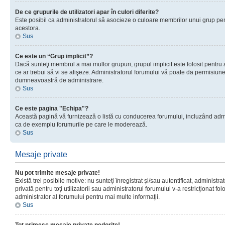
De ce grupurile de utilizatori apar în culori diferite?
Este posibil ca administratorul să asocieze o culoare membrilor unui grup pen
acestora.
Sus
Ce este un “Grup implicit”?
Dacă sunteţi membrul a mai multor grupuri, grupul implicit este folosit pentru
ce ar trebui să vi se afişeze. Administratorul forumului vă poate da permisiun
dumneavoastră de administrare.
Sus
Ce este pagina "Echipa"?
Această pagină vă furnizează o listă cu conducerea forumului, incluzând adminis
ca de exemplu forumurile pe care le moderează.
Sus
Mesaje private
Nu pot trimite mesaje private!
Există trei posibile motive: nu sunteţi înregistrat şi/sau autentificat, administ
privată pentru toţi utilizatorii sau administratorul forumului v-a restricţionat f
administrator al forumului pentru mai multe informaţii.
Sus