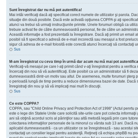
Sunt înregistrat dar nu mă pot autentifica!
Mai intâi verificaţi dacă aţi specificat corect numele de utilizator şi parola. Da
situaţie din două posibile. Dacă este activată opţiunea COPPA şi aţi specificat 
atunci va trebui să urmaţi instrucţiunile primite. Unele forumuri obligă ca utilizat
trebuie activat fie de către dumneavoastră personal, fie de către un administrat
Această informaţie a fost prezentată la înregistrare. Dacă aţi primit un email a
posibil să fi specificat o adresă de e-mail incorectă sau mesajul a fost prelucr
sigur că adresa de e-mail folosită este corectă atunci încercaţi să contactaţi u
Sus
M-am înregistrat cu ceva timp în urmă dar acum nu mă mai pot autentific
Verificaţi-vă mesajul pe care l-aţi primit când v-aţi înregistrat pentru a verifica
încercaţi din nou să vă autentificaţi. Este posibil ca un administrator să fi dezac
dumneavoastră dintr-un motiv sau altul. De asemenea, multe forumuri şterg peri
o perioadă lungă de timp pentru a reduce dimensiunea bazei de date. Dacă s-a
înregistraţi din nou şi să vă implicaţi mai mult în discuţii.
Sus
Ce este COPPA?
COPPA, sau "Child Online Privacy and Protection Act of 1998" (Actul penrtu pro
este o lege din Statele Unite care solicită site-urile care pot colecta informaţi
ani să obţină acordul scris al părinţilor sau altă metodă legală prin care tutore
colectarea informaţiilor personale de la minorul cu vârsta sub 13 ani. Dacă nu
aplicabil dumneavoastră - ca un utilizator ce se înregistrează - sau acestui site
contactaţi un consilier legal pentru asistenţă. Reţineţi că echipa phpBB nu poat