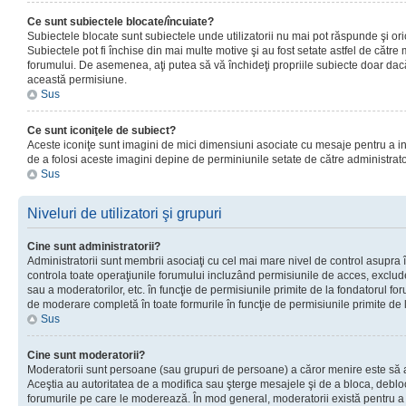
Ce sunt subiectele blocate/încuiate?
Subiectele blocate sunt subiectele unde utilizatorii nu mai pot răspunde şi or
Subiectele pot fi închise din mai multe motive şi au fost setate astfel de către
forumului. De asemenea, aţi putea să vă închideţi propriile subiecte doar dac
această permisiune.
Sus
Ce sunt iconiţele de subiect?
Aceste iconiţe sunt imagini de mici dimensiuni asociate cu mesaje pentru a ind
de a folosi aceste imagini depine de perminiunile setate de către administrato
Sus
Niveluri de utilizatori şi grupuri
Cine sunt administratorii?
Administratorii sunt membrii asociaţi cu cel mai mare nivel de control asupra în
controla toate operaţiunile forumului incluzând permisiunile de acces, excluder
sau a moderatorilor, etc. în funcţie de permisiunile primite de la fondatorul 
de moderare completă în toate formurile în funcţie de permisiunile primite de 
Sus
Cine sunt moderatorii?
Moderatorii sunt persoane (sau grupuri de persoane) a căror menire este să a
Aceştia au autoritatea de a modifica sau şterge mesajele şi de a bloca, debloc
forumurile pe care le moderează. În mod general, moderatorii există pentru a av