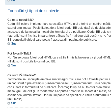
Sus
Formatări şi tipuri de subiecte
Ce este codul BB?
Codul BB este o implementare specială a HTML-ului oferind un control mărit a
cadrul unui mesaj. Posibilitatea de a folosi codul BB este dată de decizia admi
acest cod de la mesaj la mesaj din formularul de publicare. Codul BB este sim
(tag-urile) sunt închise în paranteze pătrate [ şi ] mai degrabă decât < şi >. P
BB, consultaţi ghidul care poate fi accesat din pagina de publicare.
Sus
Pot folosi HTML?
Nu. Nu se poate folosi cod HTML care să fie trimis la browser ca şi cod HTML. 
HTML sunt posibile folosind cod BB.
Sus
Ce sunt Zâmbetele?
Zâmbetele sau iconiţele emotive sunt imagini mici care pot fi folosite pentru
un cod scurt. Spre exemplu :) înseamnă vesel , :( înseamnă trist. Lista complet
consultată în formularul de publicare. Încercaţi totuşi să nu folosiţi prea mult
mesaj greu de citit şi un moderator s-ar putea hotărî să le scoată din mesaj s
asemenea, administratorul forumului poate să specifice o limită a numărului d
unui mesaj.
Sus