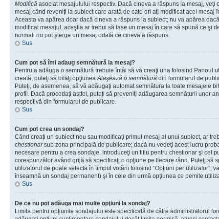
Modifică
asociat mesajulului respectiv. Dacă cineva a răspuns la mesaj, veţi 
mesaj când reveniţi la subiect care arată de cate ori aţi modificat acel mesaj 
Aceasta va apărea doar dacă cineva a răspuns la subiect; nu va apărea dacă
modificat mesajul, aceştia ar trebui să lase un mesaj în care să spună ce şi de 
normali nu pot şterge un mesaj odată ce cineva a răspuns.
Sus
Cum pot să îmi adaug semnătură la mesaj?
Pentru a adăuga o semnătură trebuie întâi să vă creaţi una folosind Panoul ut
creată, puteţi să bifaţi opţiunea
Ataşează o semnătură
din formularul de publ
Puteţi, de asemenea, să vă adăugaţi automat semnătura la toate mesajele b
profil. Dacă procedaţi astfel, puteţi să preveniţi adăugarea semnăturii unor a
respectivă din formularul de publicare.
Sus
Cum pot crea un sondaj?
Când creaţi un subiect nou sau modificaţi primul mesaj al unui subiect, ar tre
chestionar
sub zona principală de publicare; dacă nu vedeţi acest lucru probab
necesare pentru a crea sondaje. Introduceţi un titlu pentru chestionar şi cel p
corespunzător având grijă să specificaţi o opţiune pe fiecare rând. Puteţi să s
utilizatorul de poate selecta în timpul votării folosind “Opţiuni per utilizator”, v
înseamnă un sondaj permanent) şi în cele din urmă opţiunea ce pemite utilizat
Sus
De ce nu pot adăuga mai multe opţiuni la sondaj?
Limita pentru opţiunile sondajului este specificată de către administratorul fo