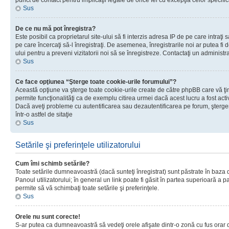
punct de contact pentru implicaţii legale de orice fel cu excepţia celor specific
Sus
De ce nu mă pot înregistra?
Este posibil ca proprietarul site-ului să fi interzis adresa IP de pe care intraţi 
pe care încercaţi să-l înregistraţi. De asemenea, înregistrarile noi ar putea fi d
ului pentru a preveni vizitatorii noi să se înregistreze. Contactaţi un administr
Sus
Ce face opţiunea “Şterge toate cookie-urile forumului”?
Această opţiune va şterge toate cookie-urile create de către phpBB care vă ţ
permite funcţionalităţi ca de exemplu citirea urmei dacă acest lucru a fost acti
Dacă aveţi probleme cu autentificarea sau dezautentificarea pe forum, şterger
într-o astfel de sitaţie
Sus
Setările şi preferinţele utilizatorului
Cum îmi schimb setările?
Toate setările dumneavoastră (dacă sunteţi înregistrat) sunt păstrate în baza de
Panoul utilizatorului; în general un link poate fi găsit în partea superioară a p
permite să vă schimbaţi toate setările şi preferinţele.
Sus
Orele nu sunt corecte!
S-ar putea ca dumneavoastră să vedeţi orele afişate dintr-o zonă cu fus orar di