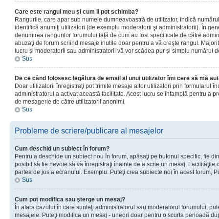
Care este rangul meu şi cum il pot schimba?
Rangurile, care apar sub numele dumneavoastră de utilizator, indică numărul 
identifică anumiţi utilizatori (de exemplu moderatorii şi administratorii). În ge
denumirea rangurilor forumului faţă de cum au fost specificate de către admin
abuzaţi de forum scriind mesaje inutile doar pentru a vă creşte rangul. Majorit
lucru şi moderatorii sau administratorii vă vor scădea pur şi simplu numărul 
Sus
De ce când folosesc legătura de email al unui utilizator îmi cere să mă aut
Doar utilizatorii înregistraţi pot trimite mesaje altor utilizatori prin formularul
administratorul a activat această facilitate. Acest lucru se întamplă pentru a p
de mesagerie de către utilizatorii anonimi.
Sus
Probleme de scriere/publicare al mesajelor
Cum deschid un subiect în forum?
Pentru a deschide un subiect nou în forum, apăsaţi pe butonul specific, fie din
posibil să fie nevoie să vă înregistraţi înainte de a scrie un mesaj. Facilităţile
partea de jos a ecranului. Exemplu: Puteţi crea subiecte noi în acest forum, Pu
Sus
Cum pot modifica sau şterge un mesaj?
În afara cazului în care sunteţi administratorul sau moderatorul forumului, put
mesajele. Puteţi modifica un mesaj - uneori doar pentru o scurta perioadă d