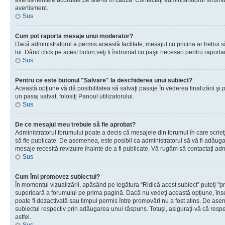
avertismentele acordate pe site-ul în cauză. Contactaţi administratorul forumulu
avertisment.
Sus
Cum pot raporta mesaje unui moderator?
Dacă administratorul a permis această faclitate, mesajul cu pricina ar trebui 
lui. Dând click pe acest buton,veţi fi îndrumat cu paşii necesari pentru raport
Sus
Pentru ce este butonul "Salvare" la deschiderea unui subiect?
Această opţiune vă dă posibilitatea să salvaţi pasaje în vederea finalizării şi pu
un pasaj salvat, folosiţi Panoul utilizatorului.
Sus
De ce mesajul meu trebuie să fie aprobat?
Administratorul forumului poate a decis că mesajele din forumul în care scrieţi
să fie publicate. De asemenea, este posibil ca administratorul să vă fi adăugat 
mesaje recesită revizuire înainte de a fi publicate. Vă rugăm să contactaţi adm
Sus
Cum îmi promovez subiectul?
În momentul vizualizării, apăsând pe legătura “Ridică acest subiect” puteţi "p
superioară a forumului pe prima pagină. Dacă nu vedeţi această opţiune, î
poate fi dezactivată sau timpul permis între promovări nu a fost atins. De as
subiectul respectiv prin adăugarea unui răspuns. Totuşi, asiguraţi-vă că respe
astfel.