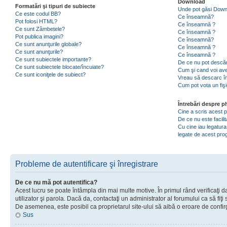
Download
Formatări şi tipuri de subiecte
Unde pot găsi Dow
Ce este codul BB?
Ce înseamnă?
Pot folosi HTML?
Ce înseamnă ?
Ce sunt Zâmbetele?
Ce înseamnă ?
Pot publica imagini?
Ce înseamnă?
Ce sunt anunţurile globale?
Ce înseamnă ?
Ce sunt anunţurile?
Ce înseamnă ?
Ce sunt subiectele importante?
De ce nu pot descăr
Ce sunt subiectele blocate/încuiate?
Cum şi cand voi ave
Ce sunt iconiţele de subiect?
Vreau să descarc în
Cum pot vota un fiş
Întrebări despre 
Cine a scris acest
De ce nu este facili
Cu cine iau legatura
legate de acest pr
Probleme de autentificare şi înregistrare
De ce nu mă pot autentifica?
Acest lucru se poate întâmpla din mai multe motive. În primul rând verificaţi d
utilizator şi parola. Dacă da, contactaţi un administrator al forumului ca să fiţi 
De asemenea, este posibil ca proprietarul site-ului să aibă o eroare de confir
Sus