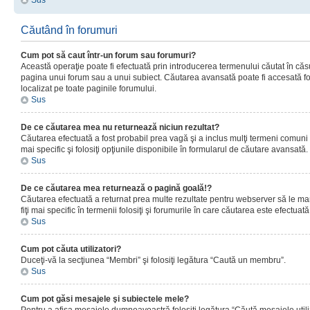
Sus
Căutând în forumuri
Cum pot să caut într-un forum sau forumuri?
Această operaţie poate fi efectuată prin introducerea termenului căutat în că
pagina unui forum sau a unui subiect. Căutarea avansată poate fi accesată fo
localizat pe toate paginile forumului.
Sus
De ce căutarea mea nu returnează niciun rezultat?
Căutarea efectuată a fost probabil prea vagă şi a inclus mulţi termeni comuni
mai specific şi folosiţi opţiunile disponibile în formularul de căutare avansată.
Sus
De ce căutarea mea returnează o pagină goală!?
Căutarea efectuată a returnat prea multe rezultate pentru webserver să le man
fiţi mai specific în termenii folosiţi şi forumurile în care căutarea este efectuată
Sus
Cum pot căuta utilizatori?
Duceţi-vă la secţiunea “Membri” şi folosiţi legătura “Caută un membru”.
Sus
Cum pot găsi mesajele şi subiectele mele?