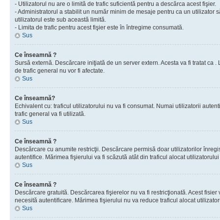
- Utilizatorul nu are o limită de trafic suficientă pentru a descărca acest fişier.
- Administratorul a stabilit un număr minim de mesaje pentru ca un utilizator s
utilizatorul este sub această limită.
- Limita de trafic pentru acest fişier este în întregime consumată.
Sus
Ce înseamnă ?
Sursă externă. Descărcare iniţiată de un server extern. Acesta va fi tratat ca . Lim
de trafic general nu vor fi afectate.
Sus
Ce înseamnă?
Echivalent cu: traficul utilizatorului nu va fi consumat. Numai utilizatorii autent
trafic general va fi utilizată.
Sus
Ce înseamnă ?
Descărcare cu anumite restricţii. Descărcare permisă doar utilizatorilor înregist
autentifice. Mărimea fişierului va fi scăzută atât din traficul alocat utilizatorului 
Sus
Ce înseamnă ?
Descărcare gratuită. Descărcarea fişierelor nu va fi restricţionată. Acest fisier 
necesită autentificare. Mărimea fişierului nu va reduce traficul alocat utilizato
Sus