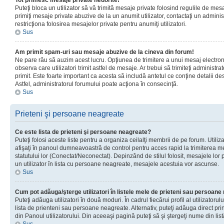
Tot primesc mesaje private nedorite!
Puteţi bloca un utilizator să vă trimită mesaje private folosind regulile de mes
primiţi mesaje private abuzive de la un anumit utilizator, contactaţi un adminis
restricţiona folosirea mesajelor private pentru anumiţi utilizatori.
Sus
Am primit spam-uri sau mesaje abuzive de la cineva din forum!
Ne pare rău să auzim acest lucru. Opţiunea de trimitere a unui mesaj electro
observa care utilizatori trimit astfel de mesaje. Ar trebui să trimiteţi administ
primit. Este foarte important ca acesta să includă antetul ce conţine detalii des
Astfel, administratorul forumului poate acţiona în consecinţă.
Sus
Prieteni şi persoane neagreate
Ce este lista de prieteni şi persoane neagreate?
Puteţi folosi aceste liste pentru a organiza ceilalţi membrii de pe forum. Utilizat
afişaţi în panoul dumneavoastră de control pentru acces rapid la trimiterea me
statutului lor (Conectat/Neconectat). Depinzând de stilul folosit, mesajele lor
un utilizator în lista cu persoane neagreate, mesajele acestuia vor ascunse.
Sus
Cum pot adăuga/şterge utilizatori în listele mele de prieteni sau persoan
Puteţi adăuga utilizatori în două moduri. În cadrul fiecărui profil al utilizatorul
lista de prienteni sau persoane neagreate. Alternativ, puteţi adăuga direct pri
din Panoul utilizatorului. Din aceeaşi pagină puteţi să şi ştergeţi nume din list