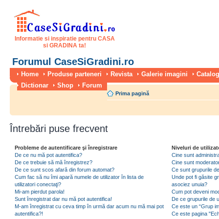
Informatie si inspiratie pentru CASA
si GRADINA ta!
Forumul CaseSiGradini.ro
Home
Produse parteneri
Revista
Galerie imagini
Catalog
Dictionar
Shop
Forum
Prima pagină
Întrebări puse frecvent
Probleme de autentificare şi înregistrare
Niveluri de utilizat
De ce nu mă pot autentifica?
Cine sunt administra
De ce trebuie să mă înregistrez?
Cine sunt moderator
De ce sunt scos afară din forum automat?
Ce sunt grupurile de 
Cum fac să nu îmi apară numele de utilizator în lista de
Unde pot fi găsite gr
utilizatori conectaţi?
asociez unuia?
Mi-am pierdut parola!
Cum pot deveni moder
Sunt înregistrat dar nu mă pot autentifica!
De ce grupurile de uti
M-am înregistrat cu ceva timp în urmă dar acum nu mă mai pot
Ce este un “Grup imp
autentifica?!
Ce este pagina "Ec