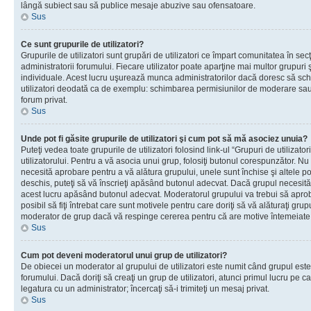
lângă subiect sau să publice mesaje abuzive sau ofensatoare.
Sus
Ce sunt grupurile de utilizatori?
Grupurile de utilizatori sunt grupări de utilizatori ce împart comunitatea în secţ
administratorii forumului. Fiecare utilizator poate aparţine mai multor grupuri 
individuale. Acest lucru uşurează munca administratorilor dacă doresc să sch
utilizatori deodată ca de exemplu: schimbarea permisiunilor de moderare sau 
forum privat.
Sus
Unde pot fi găsite grupurile de utilizatori şi cum pot să mă asociez unuia?
Puteţi vedea toate grupurile de utilizatori folosind link-ul “Grupuri de utilizato
utilizatorului. Pentru a vă asocia unui grup, folosiţi butonul corespunzător. N
necesită aprobare pentru a vă alătura grupului, unele sunt închise şi altele p
deschis, puteţi să vă înscrieţi apăsând butonul adecvat. Dacă grupul necesită
acest lucru apăsând butonul adecvat. Moderatorul grupului va trebui să apr
posibil să fiţi întrebat care sunt motivele pentru care doriţi să vă alăturaţi gru
moderator de grup dacă vă respinge cererea pentru că are motive întemeiate
Sus
Cum pot deveni moderatorul unui grup de utilizatori?
De obiecei un moderator al grupului de utilizatori este numit când grupul este
forumului. Dacă doriţi să creaţi un grup de utilizatori, atunci primul lucru pe car
legatura cu un administrator; încercaţi să-i trimiteţi un mesaj privat.
Sus