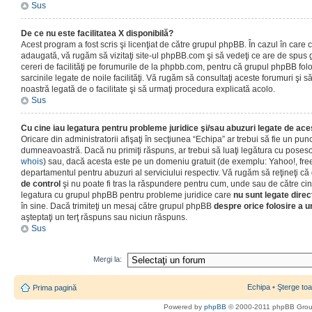
Sus
De ce nu este facilitatea X disponibilă?
Acest program a fost scris şi licenţiat de către grupul phpBB. În cazul în care co
adaugată, vă rugăm să vizitaţi site-ul phpBB.com şi să vedeţi ce are de spus
cereri de facilităţi pe forumurile de la phpbb.com, pentru că grupul phpBB fo
sarcinile legate de noile facilităţi. Vă rugăm să consultaţi aceste forumuri şi s
noastră legată de o facilitate şi să urmaţi procedura explicată acolo.
Sus
Cu cine iau legatura pentru probleme juridice şi/sau abuzuri legate de ac
Oricare din administratorii afişaţi în secţiunea “Echipa” ar trebui să fie un punc
dumneavoastră. Dacă nu primiţi răspuns, ar trebui să luaţi legătura cu poseso
whois
) sau, dacă acesta este pe un domeniu gratuit (de exemplu: Yahoo!, free
departamentul pentru abuzuri al serviciului respectiv. Vă rugăm să reţineţi 
de control
şi nu poate fi tras la răspundere pentru cum, unde sau de către cin
legatura cu grupul phpBB pentru probleme juridice care
nu sunt legate direc
în sine. Dacă trimiteţi un mesaj către grupul phpBB
despre orice folosire a un
aşteptaţi un terţ răspuns sau niciun răspuns.
Sus
Mergi la:
Echipa
•
Şterge toa
Prima pagină
Powered by
phpBB
© 2000-2011 phpBB Gro