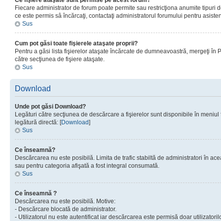
Ce fişiere ataşate sunt permise pe acest forum?
Fiecare administrator de forum poate permite sau restricţiona anumite tipuri de
ce este permis sâ încărcaţi, contactaţi administratorul forumului pentru asisten
Sus
Cum pot găsi toate fişierele ataşate proprii?
Pentru a găsi lista fişierelor ataşate încărcate de dumneavoastră, mergeţi în Pan
către secţiunea de fişiere ataşate.
Sus
Download
Unde pot găsi Download?
Legături către secţiunea de descărcare a fişierelor sunt disponibile în meniul
legătură directă: [
Download
]
Sus
Ce înseamnă?
Descărcarea nu este posibilă. Limita de trafic stabiltă de administratori în ac
sau pentru categoria afişată a fost integral consumată.
Sus
Ce înseamnă ?
Descărcarea nu este posibilă. Motive:
- Descărcare blocată de administrator.
- Utilizatorul nu este autentificat iar descărcarea este permisă doar utilizatorilo