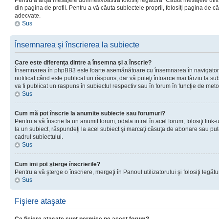
Pentru a afişa mesajele dumneavoastră folosiţi legătura “Căută mesajele utiliz
din pagina de profil. Pentru a vă căuta subiectele proprii, folosiţi pagina de c
adecvate.
Sus
Însemnarea şi înscrierea la subiecte
Care este diferenţa dintre a însemna şi a înscrie?
Însemnarea în phpBB3 este foarte asemănătoare cu însemnarea în navigator
notificat când este publicat un răspuns, dar vă puteţi întoarce mai târziu la subie
va fi publicat un raspuns în subiectul respectiv sau în forum în funcţie de meto
Sus
Cum mă pot înscrie la anumite subiecte sau forumuri?
Pentru a vă înscrie la un anumit forum, odata intrat în acel forum, folosiţi link
la un subiect, răspundeţi la acel subiect şi marcaţi căsuţa de abonare sau put
cadrul subiectului.
Sus
Cum imi pot şterge înscrierile?
Pentru a vă şterge o înscriere, mergeţi în Panoul utilizatorului şi folosiţi legătur
Sus
Fişiere ataşate