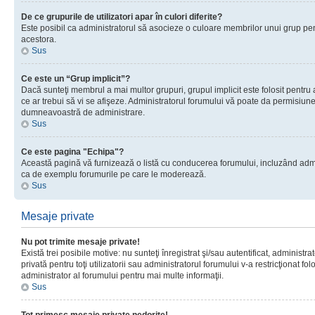
De ce grupurile de utilizatori apar în culori diferite?
Este posibil ca administratorul să asocieze o culoare membrilor unui grup pen
acestora.
Sus
Ce este un “Grup implicit”?
Dacă sunteţi membrul a mai multor grupuri, grupul implicit este folosit pentru
ce ar trebui să vi se afişeze. Administratorul forumului vă poate da permisiun
dumneavoastră de administrare.
Sus
Ce este pagina "Echipa"?
Această pagină vă furnizează o listă cu conducerea forumului, incluzând adminis
ca de exemplu forumurile pe care le moderează.
Sus
Mesaje private
Nu pot trimite mesaje private!
Există trei posibile motive: nu sunteţi înregistrat şi/sau autentificat, administ
privată pentru toţi utilizatorii sau administratorul forumului v-a restricţionat f
administrator al forumului pentru mai multe informaţii.
Sus