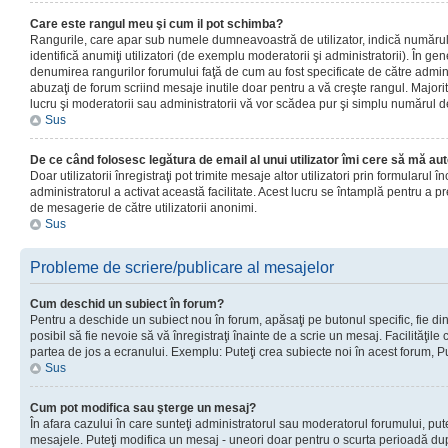
Care este rangul meu şi cum il pot schimba?
Rangurile, care apar sub numele dumneavoastră de utilizator, indică numărul 
identifică anumiţi utilizatori (de exemplu moderatorii şi administratorii). În ge
denumirea rangurilor forumului faţă de cum au fost specificate de către admin
abuzaţi de forum scriind mesaje inutile doar pentru a vă creşte rangul. Majorit
lucru şi moderatorii sau administratorii vă vor scădea pur şi simplu numărul 
Sus
De ce când folosesc legătura de email al unui utilizator îmi cere să mă aut
Doar utilizatorii înregistraţi pot trimite mesaje altor utilizatori prin formularul
administratorul a activat această facilitate. Acest lucru se întamplă pentru a p
de mesagerie de către utilizatorii anonimi.
Sus
Probleme de scriere/publicare al mesajelor
Cum deschid un subiect în forum?
Pentru a deschide un subiect nou în forum, apăsaţi pe butonul specific, fie din
posibil să fie nevoie să vă înregistraţi înainte de a scrie un mesaj. Facilităţile
partea de jos a ecranului. Exemplu: Puteţi crea subiecte noi în acest forum, Pu
Sus
Cum pot modifica sau şterge un mesaj?
În afara cazului în care sunteţi administratorul sau moderatorul forumului, put
mesajele. Puteţi modifica un mesaj - uneori doar pentru o scurta perioadă d