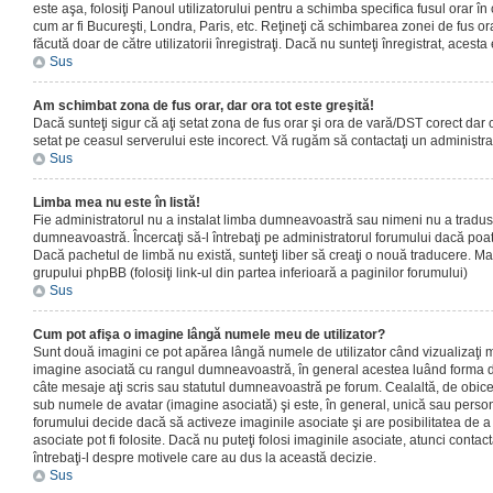
este aşa, folosiţi Panoul utilizatorului pentru a schimba specifica fusul orar în
cum ar fi Bucureşti, Londra, Paris, etc. Reţineţi că schimbarea zonei de fus orar
făcută doar de către utilizatorii înregistraţi. Dacă nu sunteţi înregistrat, aces
Sus
Am schimbat zona de fus orar, dar ora tot este greşită!
Dacă sunteţi sigur că aţi setat zona de fus orar şi ora de vară/DST corect dar o
setat pe ceasul serverului este incorect. Vă rugăm să contactaţi un administr
Sus
Limba mea nu este în listă!
Fie administratorul nu a instalat limba dumneavoastră sau nimeni nu a tradus
dumneavoastră. Încercaţi să-l întrebaţi pe administratorul forumului dacă poat
Dacă pachetul de limbă nu există, sunteţi liber să creaţi o nouă traducere. Mai 
grupului phpBB (folosiţi link-ul din partea inferioară a paginilor forumului)
Sus
Cum pot afişa o imagine lângă numele meu de utilizator?
Sunt două imagini ce pot apărea lângă numele de utilizator când vizualizaţi m
imagine asociată cu rangul dumneavoastră, în general acestea luând forma de
câte mesaje aţi scris sau statutul dumneavoastră pe forum. Cealaltă, de obic
sub numele de avatar (imagine asociată) şi este, în general, unică sau personal
forumului decide dacă să activeze imaginile asociate şi are posibilitatea de a
asociate pot fi folosite. Dacă nu puteţi folosi imaginile asociate, atunci contact
întrebaţi-l despre motivele care au dus la această decizie.
Sus