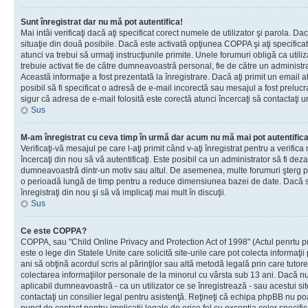
Sunt înregistrat dar nu mă pot autentifica!
Mai intâi verificaţi dacă aţi specificat corect numele de utilizator şi parola. Da
situaţie din două posibile. Dacă este activată opţiunea COPPA şi aţi specificat 
atunci va trebui să urmaţi instrucţiunile primite. Unele forumuri obligă ca utilizat
trebuie activat fie de către dumneavoastră personal, fie de către un administrat
Această informaţie a fost prezentată la înregistrare. Dacă aţi primit un email a
posibil să fi specificat o adresă de e-mail incorectă sau mesajul a fost prelucr
sigur că adresa de e-mail folosită este corectă atunci încercaţi să contactaţi u
Sus
M-am înregistrat cu ceva timp în urmă dar acum nu mă mai pot autentific
Verificaţi-vă mesajul pe care l-aţi primit când v-aţi înregistrat pentru a verifica
încercaţi din nou să vă autentificaţi. Este posibil ca un administrator să fi dezac
dumneavoastră dintr-un motiv sau altul. De asemenea, multe forumuri şterg peri
o perioadă lungă de timp pentru a reduce dimensiunea bazei de date. Dacă s-a
înregistraţi din nou şi să vă implicaţi mai mult în discuţii.
Sus
Ce este COPPA?
COPPA, sau "Child Online Privacy and Protection Act of 1998" (Actul penrtu pro
este o lege din Statele Unite care solicită site-urile care pot colecta informaţi
ani să obţină acordul scris al părinţilor sau altă metodă legală prin care tutore
colectarea informaţiilor personale de la minorul cu vârsta sub 13 ani. Dacă nu
aplicabil dumneavoastră - ca un utilizator ce se înregistrează - sau acestui site
contactaţi un consilier legal pentru asistenţă. Reţineţi că echipa phpBB nu poat