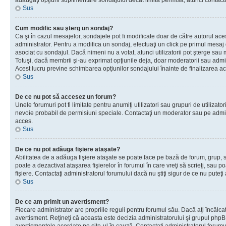
adăugaţi opţiuni suplimentare sondajului decât limita permisă, atunci contacta
Sus
Cum modific sau şterg un sondaj?
Ca şi în cazul mesajelor, sondajele pot fi modificate doar de către autorul ac
administrator. Pentru a modifica un sondaj, efectuaţi un click pe primul mesaj
asociat cu sondajul. Dacă nimeni nu a votat, atunci utilizatorii pot şterge sau 
Totuşi, dacă membrii şi-au exprimat opţiunile deja, doar moderatorii sau admini
Acest lucru previne schimbarea opţiunilor sondajului înainte de finalizarea ac
Sus
De ce nu pot să accesez un forum?
Unele forumuri pot fi limitate pentru anumiţi utilizatori sau grupuri de utilizatori
nevoie probabil de permisiuni speciale. Contactaţi un moderator sau pe admin
acces.
Sus
De ce nu pot adăuga fişiere ataşate?
Abilitatea de a adăuga fişiere ataşate se poate face pe bază de forum, grup, sa
poate a dezactivat ataşarea fişierelor în forumul în care vreţi să scrieţi, sau 
fişiere. Contactaţi administratorul forumului dacă nu ştiţi sigur de ce nu puteţi
Sus
De ce am primit un avertisment?
Fiecare administrator are propriile reguli pentru forumul său. Dacă aţi încălca
avertisment. Reţineţi că aceasta este decizia administratorului şi grupul php