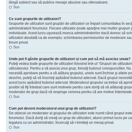
lângă subiect sau să publice mesaje abuzive sau ofensatoare.
Sus
Ce sunt grupurile de utilizatori?
Grupurile de utilizatori sunt grupări de utilizatori ce împart comunitatea în secţ
administratorii forumului. Fiecare utilizator poate aparţine mai multor grupuri 
individuale. Acest lucru uşurează munca administratorilor dacă doresc să sch
utilizatori deodată ca de exemplu: schimbarea permisiunilor de moderare sau 
forum privat.
Sus
Unde pot fi găsite grupurile de utilizatori şi cum pot să mă asociez unuia?
Puteţi vedea toate grupurile de utilizatori folosind link-ul “Grupuri de utilizato
utilizatorului. Pentru a vă asocia unui grup, folosiţi butonul corespunzător. N
necesită aprobare pentru a vă alătura grupului, unele sunt închise şi altele p
deschis, puteţi să vă înscrieţi apăsând butonul adecvat. Dacă grupul necesită
acest lucru apăsând butonul adecvat. Moderatorul grupului va trebui să apr
posibil să fiţi întrebat care sunt motivele pentru care doriţi să vă alăturaţi gru
moderator de grup dacă vă respinge cererea pentru că are motive întemeiate
Sus
Cum pot deveni moderatorul unui grup de utilizatori?
De obiecei un moderator al grupului de utilizatori este numit când grupul este
forumului. Dacă doriţi să creaţi un grup de utilizatori, atunci primul lucru pe car
legatura cu un administrator; încercaţi să-i trimiteţi un mesaj privat.
Sus