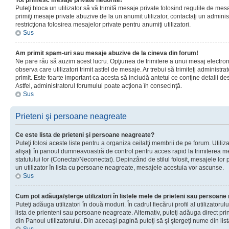
Tot primesc mesaje private nedorite!
Puteţi bloca un utilizator să vă trimită mesaje private folosind regulile de mes
primiţi mesaje private abuzive de la un anumit utilizator, contactaţi un adminis
restricţiona folosirea mesajelor private pentru anumiţi utilizatori.
Sus
Am primit spam-uri sau mesaje abuzive de la cineva din forum!
Ne pare rău să auzim acest lucru. Opţiunea de trimitere a unui mesaj electro
observa care utilizatori trimit astfel de mesaje. Ar trebui să trimiteţi administ
primit. Este foarte important ca acesta să includă antetul ce conţine detalii des
Astfel, administratorul forumului poate acţiona în consecinţă.
Sus
Prieteni şi persoane neagreate
Ce este lista de prieteni şi persoane neagreate?
Puteţi folosi aceste liste pentru a organiza ceilalţi membrii de pe forum. Utilizat
afişaţi în panoul dumneavoastră de control pentru acces rapid la trimiterea me
statutului lor (Conectat/Neconectat). Depinzând de stilul folosit, mesajele lor
un utilizator în lista cu persoane neagreate, mesajele acestuia vor ascunse.
Sus
Cum pot adăuga/şterge utilizatori în listele mele de prieteni sau persoan
Puteţi adăuga utilizatori în două moduri. În cadrul fiecărui profil al utilizatorul
lista de prienteni sau persoane neagreate. Alternativ, puteţi adăuga direct pri
din Panoul utilizatorului. Din aceeaşi pagină puteţi să şi ştergeţi nume din list