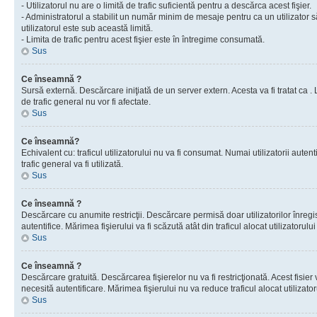
- Utilizatorul nu are o limită de trafic suficientă pentru a descărca acest fişier.
- Administratorul a stabilit un număr minim de mesaje pentru ca un utilizator s
utilizatorul este sub această limită.
- Limita de trafic pentru acest fişier este în întregime consumată.
Sus
Ce înseamnă ?
Sursă externă. Descărcare iniţiată de un server extern. Acesta va fi tratat ca . Lim
de trafic general nu vor fi afectate.
Sus
Ce înseamnă?
Echivalent cu: traficul utilizatorului nu va fi consumat. Numai utilizatorii autent
trafic general va fi utilizată.
Sus
Ce înseamnă ?
Descărcare cu anumite restricţii. Descărcare permisă doar utilizatorilor înregist
autentifice. Mărimea fişierului va fi scăzută atât din traficul alocat utilizatorului 
Sus
Ce înseamnă ?
Descărcare gratuită. Descărcarea fişierelor nu va fi restricţionată. Acest fisier 
necesită autentificare. Mărimea fişierului nu va reduce traficul alocat utilizato
Sus