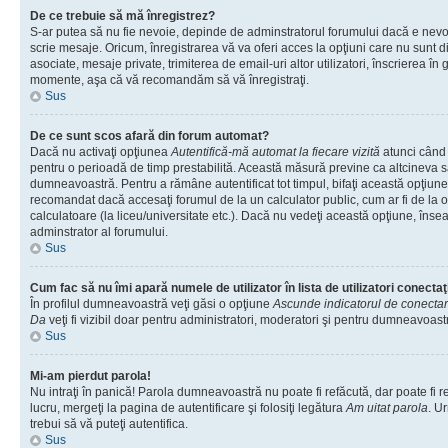
De ce trebuie să mă înregistrez?
S-ar putea să nu fie nevoie, depinde de adminstratorul forumului dacă e nevoi
scrie mesaje. Oricum, înregistrarea vă va oferi acces la opţiuni care nu sunt dis
asociate, mesaje private, trimiterea de email-uri altor utilizatori, înscrierea î
momente, aşa că vă recomandăm să vă înregistraţi.
Sus
De ce sunt scos afară din forum automat?
Dacă nu activaţi opţiunea
Autentifică-mă automat la fiecare vizită
atunci când v
pentru o perioadă de timp prestabilită. Această măsură previne ca altcineva 
dumneavoastră. Pentru a rămâne autentificat tot timpul, bifaţi această opţiune 
recomandat dacă accesaţi forumul de la un calculator public, cum ar fi de la o 
calculatoare (la liceu/universitate etc.). Dacă nu vedeţi această opţiune, îns
adminstrator al forumului.
Sus
Cum fac să nu îmi apară numele de utilizator în lista de utilizatori conectaţ
În profilul dumneavoastră veţi găsi o opţiune
Ascunde indicatorul de conecta
Da
veţi fi vizibil doar pentru administratori, moderatori şi pentru dumneavoastr
Sus
Mi-am pierdut parola!
Nu intraţi în panică! Parola dumneavoastră nu poate fi refăcută, dar poate fi r
lucru, mergeţi la pagina de autentificare şi folosiţi legătura
Am uitat parola
. Ur
trebui să vă puteţi autentifica.
Sus