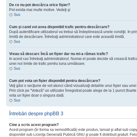
De ce nu pot descărca orice fişier?
Pot exista mai multe motive. Vedeţi şi
Sus
Cum şi cand voi avea disponibil trafic pentru descărcare?
După autentificare utilizatorul va trebui să îndeplinească unele condiţii. In prim
limită de descărcare. Întrebaţi administratorul care este această limită.
Sus
Vreau să descarc încă un fişier dar nu mi-a rămas trafic?
In acest caz întrebaţi administratorul. Numai el poate decide să crească trafic
unei noi limite de trafic pentru luna următoare.
Sus
Cum pot vota un fişier disponibil pentru descărcare?
Veţi găsi o secţiune de vot atunci când vizualizaţi detaliile unui fişier sau unei
Prin click pe "Voteză" un utilizator înregistrat poate alege de la 1 punct (foarte
vota un fişier doar o singura dată.
Sus
Întrebări despre phpBB 3
Cine a scris acest program?
Acest program (în forma sa nemodificată) este produs, lansat şi aflat sub copy
disponibil sub Licenţa Generală Publică GNU şi poate fi distribuit gratuit. Folos