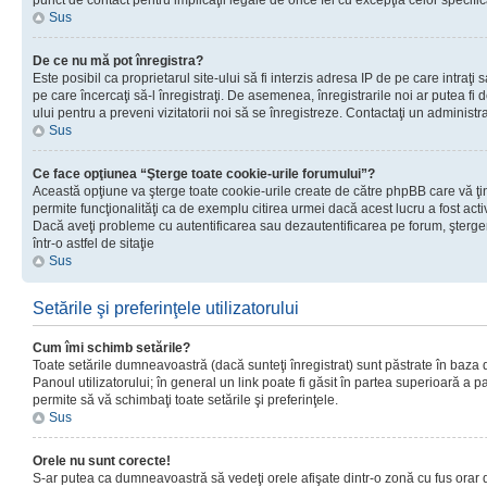
punct de contact pentru implicaţii legale de orice fel cu excepţia celor specific
Sus
De ce nu mă pot înregistra?
Este posibil ca proprietarul site-ului să fi interzis adresa IP de pe care intraţi 
pe care încercaţi să-l înregistraţi. De asemenea, înregistrarile noi ar putea fi d
ului pentru a preveni vizitatorii noi să se înregistreze. Contactaţi un administr
Sus
Ce face opţiunea “Şterge toate cookie-urile forumului”?
Această opţiune va şterge toate cookie-urile create de către phpBB care vă ţ
permite funcţionalităţi ca de exemplu citirea urmei dacă acest lucru a fost acti
Dacă aveţi probleme cu autentificarea sau dezautentificarea pe forum, şterger
într-o astfel de sitaţie
Sus
Setările şi preferinţele utilizatorului
Cum îmi schimb setările?
Toate setările dumneavoastră (dacă sunteţi înregistrat) sunt păstrate în baza de
Panoul utilizatorului; în general un link poate fi găsit în partea superioară a p
permite să vă schimbaţi toate setările şi preferinţele.
Sus
Orele nu sunt corecte!
S-ar putea ca dumneavoastră să vedeţi orele afişate dintr-o zonă cu fus orar di