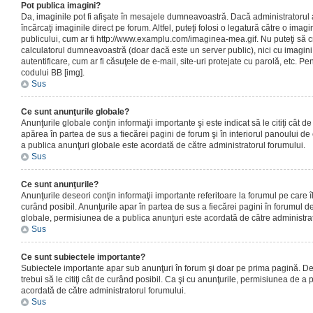
Pot publica imagini?
Da, imaginile pot fi afişate în mesajele dumneavoastră. Dacă administratorul a
încărcaţi imaginile direct pe forum. Altfel, puteţi folosi o legatură către o ima
publicului, cum ar fi http://www.examplu.com/imaginea-mea.gif. Nu puteţi să cr
calculatorul dumneavoastră (doar dacă este un server public), nici cu imagin
autentificare, cum ar fi căsuţele de e-mail, site-uri protejate cu parolă, etc. Pen
codului BB [img].
Sus
Ce sunt anunţurile globale?
Anunţurile globale conţin informaţii importante şi este indicat să le citiţi cât d
apărea în partea de sus a fiecărei pagini de forum şi în interiorul panoului de 
a publica anunţuri globale este acordată de către administratorul forumului.
Sus
Ce sunt anunţurile?
Anunţurile deseori conţin informaţii importante referitoare la forumul pe care îl 
curând posibil. Anunţurile apar în partea de sus a fiecărei pagini în forumul de
globale, permisiunea de a publica anunţuri este acordată de către administrat
Sus
Ce sunt subiectele importante?
Subiectele importante apar sub anunţuri în forum şi doar pe prima pagină. Des
trebui să le citiţi cât de curând posibil. Ca şi cu anunţurile, permisiunea de a
acordată de către administratorul forumului.
Sus