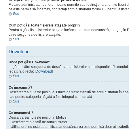
Ce fişiere ataşate sunt permise pe acest forum?
Fiecare administrator de forum poate permite sau restricţiona anumite tipuri de
ce este permis sâ încărcaţi, contactaţi administratorul forumului pentru asisten
Sus
Cum pot găsi toate fişierele ataşate proprii?
Pentru a găsi lista fişierelor ataşate încărcate de dumneavoastră, mergeţi în Pan
către secţiunea de fişiere ataşate.
Sus
Download
Unde pot găsi Download?
Legături către secţiunea de descărcare a fişierelor sunt disponibile în meniul
legătură directă: [
Download
]
Sus
Ce înseamnă?
Descărcarea nu este posibilă. Limita de trafic stabiltă de administratori în ac
sau pentru categoria afişată a fost integral consumată.
Sus
Ce înseamnă ?
Descărcarea nu este posibilă. Motive:
- Descărcare blocată de administrator.
- Utilizatorul nu este autentificat iar descărcarea este permisă doar utilizatorilo