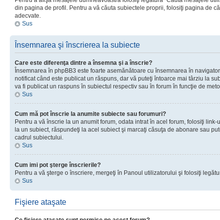
Pentru a afişa mesajele dumneavoastră folosiţi legătura “Căută mesajele utiliz
din pagina de profil. Pentru a vă căuta subiectele proprii, folosiţi pagina de c
adecvate.
Sus
Însemnarea şi înscrierea la subiecte
Care este diferenţa dintre a însemna şi a înscrie?
Însemnarea în phpBB3 este foarte asemănătoare cu însemnarea în navigator
notificat când este publicat un răspuns, dar vă puteţi întoarce mai târziu la subie
va fi publicat un raspuns în subiectul respectiv sau în forum în funcţie de meto
Sus
Cum mă pot înscrie la anumite subiecte sau forumuri?
Pentru a vă înscrie la un anumit forum, odata intrat în acel forum, folosiţi link
la un subiect, răspundeţi la acel subiect şi marcaţi căsuţa de abonare sau put
cadrul subiectului.
Sus
Cum imi pot şterge înscrierile?
Pentru a vă şterge o înscriere, mergeţi în Panoul utilizatorului şi folosiţi legătur
Sus
Fişiere ataşate