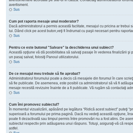
avertismentele acordate pe site-ul în cauză. Contactaţi administratorul forumulu
avertisment.
Sus
Cum pot raporta mesaje unui moderator?
Dacă administratorul a permis această faclitate, mesajul cu pricina ar trebui 
lui. Dând click pe acest buton,veţi fi îndrumat cu paşii necesari pentru raport
Sus
Pentru ce este butonul "Salvare" la deschiderea unui subiect?
Această opţiune vă dă posibilitatea să salvaţi pasaje în vederea finalizării şi pu
un pasaj salvat, folosiţi Panoul utilizatorului.
Sus
De ce mesajul meu trebuie să fie aprobat?
Administratorul forumului poate a decis că mesajele din forumul în care scrieţi
să fie publicate. De asemenea, este posibil ca administratorul să vă fi adăugat 
mesaje recesită revizuire înainte de a fi publicate. Vă rugăm să contactaţi adm
Sus
Cum îmi promovez subiectul?
În momentul vizualizării, apăsând pe legătura “Ridică acest subiect” puteţi "p
superioară a forumului pe prima pagină. Dacă nu vedeţi această opţiune, î
poate fi dezactivată sau timpul permis între promovări nu a fost atins. De as
subiectul respectiv prin adăugarea unui răspuns. Totuşi, asiguraţi-vă că respe
astfel.