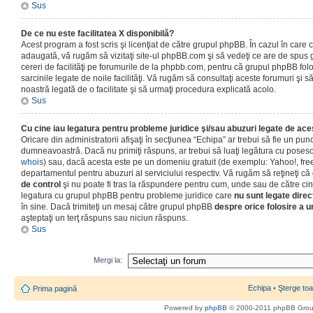
Sus
De ce nu este facilitatea X disponibilă?
Acest program a fost scris şi licenţiat de către grupul phpBB. În cazul în care co
adaugată, vă rugăm să vizitaţi site-ul phpBB.com şi să vedeţi ce are de spus
cereri de facilităţi pe forumurile de la phpbb.com, pentru că grupul phpBB fo
sarcinile legate de noile facilităţi. Vă rugăm să consultaţi aceste forumuri şi s
noastră legată de o facilitate şi să urmaţi procedura explicată acolo.
Sus
Cu cine iau legatura pentru probleme juridice şi/sau abuzuri legate de ac
Oricare din administratorii afişaţi în secţiunea “Echipa” ar trebui să fie un punc
dumneavoastră. Dacă nu primiţi răspuns, ar trebui să luaţi legătura cu poseso
whois
) sau, dacă acesta este pe un domeniu gratuit (de exemplu: Yahoo!, free
departamentul pentru abuzuri al serviciului respectiv. Vă rugăm să reţineţi 
de control
şi nu poate fi tras la răspundere pentru cum, unde sau de către cin
legatura cu grupul phpBB pentru probleme juridice care
nu sunt legate direc
în sine. Dacă trimiteţi un mesaj către grupul phpBB
despre orice folosire a un
aşteptaţi un terţ răspuns sau niciun răspuns.
Sus
Mergi la:
Echipa
•
Şterge toa
Prima pagină
Powered by
phpBB
© 2000-2011 phpBB Gro