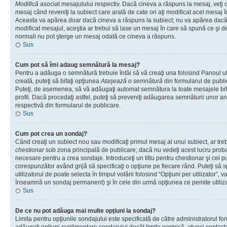
Modifică
asociat mesajulului respectiv. Dacă cineva a răspuns la mesaj, veţi 
mesaj când reveniţi la subiect care arată de cate ori aţi modificat acel mesaj 
Aceasta va apărea doar dacă cineva a răspuns la subiect; nu va apărea dacă
modificat mesajul, aceştia ar trebui să lase un mesaj în care să spună ce şi de 
normali nu pot şterge un mesaj odată ce cineva a răspuns.
Sus
Cum pot să îmi adaug semnătură la mesaj?
Pentru a adăuga o semnătură trebuie întâi să vă creaţi una folosind Panoul ut
creată, puteţi să bifaţi opţiunea
Ataşează o semnătură
din formularul de publ
Puteţi, de asemenea, să vă adăugaţi automat semnătura la toate mesajele b
profil. Dacă procedaţi astfel, puteţi să preveniţi adăugarea semnăturii unor a
respectivă din formularul de publicare.
Sus
Cum pot crea un sondaj?
Când creaţi un subiect nou sau modificaţi primul mesaj al unui subiect, ar tre
chestionar
sub zona principală de publicare; dacă nu vedeţi acest lucru probab
necesare pentru a crea sondaje. Introduceţi un titlu pentru chestionar şi cel p
corespunzător având grijă să specificaţi o opţiune pe fiecare rând. Puteţi să s
utilizatorul de poate selecta în timpul votării folosind “Opţiuni per utilizator”, v
înseamnă un sondaj permanent) şi în cele din urmă opţiunea ce pemite utilizat
Sus
De ce nu pot adăuga mai multe opţiuni la sondaj?
Limita pentru opţiunile sondajului este specificată de către administratorul fo