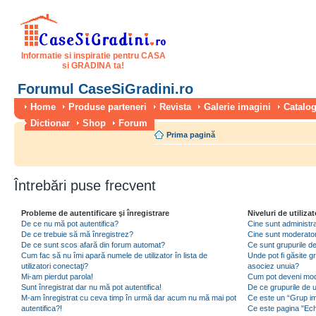
Informatie si inspiratie pentru CASA
si GRADINA ta!
Forumul CaseSiGradini.ro
Home
Produse parteneri
Revista
Galerie imagini
Catalog
Dictionar
Shop
Forum
Prima pagină
Întrebări puse frecvent
Probleme de autentificare şi înregistrare
Niveluri de utilizat
De ce nu mă pot autentifica?
Cine sunt administra
De ce trebuie să mă înregistrez?
Cine sunt moderator
De ce sunt scos afară din forum automat?
Ce sunt grupurile de 
Cum fac să nu îmi apară numele de utilizator în lista de
Unde pot fi găsite gr
utilizatori conectaţi?
asociez unuia?
Mi-am pierdut parola!
Cum pot deveni moder
Sunt înregistrat dar nu mă pot autentifica!
De ce grupurile de uti
M-am înregistrat cu ceva timp în urmă dar acum nu mă mai pot
Ce este un “Grup imp
autentifica?!
Ce este pagina "Ec