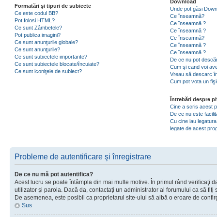
Download
Formatări şi tipuri de subiecte
Unde pot găsi Dow
Ce este codul BB?
Ce înseamnă?
Pot folosi HTML?
Ce înseamnă ?
Ce sunt Zâmbetele?
Ce înseamnă ?
Pot publica imagini?
Ce înseamnă?
Ce sunt anunţurile globale?
Ce înseamnă ?
Ce sunt anunţurile?
Ce înseamnă ?
Ce sunt subiectele importante?
De ce nu pot descăr
Ce sunt subiectele blocate/încuiate?
Cum şi cand voi ave
Ce sunt iconiţele de subiect?
Vreau să descarc în
Cum pot vota un fiş
Întrebări despre 
Cine a scris acest
De ce nu este facili
Cu cine iau legatura
legate de acest pr
Probleme de autentificare şi înregistrare
De ce nu mă pot autentifica?
Acest lucru se poate întâmpla din mai multe motive. În primul rând verificaţi d
utilizator şi parola. Dacă da, contactaţi un administrator al forumului ca să fiţi 
De asemenea, este posibil ca proprietarul site-ului să aibă o eroare de confir
Sus