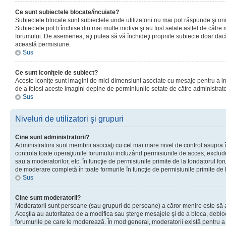
Ce sunt subiectele blocate/încuiate?
Subiectele blocate sunt subiectele unde utilizatorii nu mai pot răspunde şi or
Subiectele pot fi închise din mai multe motive şi au fost setate astfel de către
forumului. De asemenea, aţi putea să vă închideţi propriile subiecte doar dac
această permisiune.
Sus
Ce sunt iconiţele de subiect?
Aceste iconiţe sunt imagini de mici dimensiuni asociate cu mesaje pentru a ind
de a folosi aceste imagini depine de perminiunile setate de către administrato
Sus
Niveluri de utilizatori şi grupuri
Cine sunt administratorii?
Administratorii sunt membrii asociaţi cu cel mai mare nivel de control asupra în
controla toate operaţiunile forumului incluzând permisiunile de acces, excluder
sau a moderatorilor, etc. în funcţie de permisiunile primite de la fondatorul 
de moderare completă în toate formurile în funcţie de permisiunile primite de 
Sus
Cine sunt moderatorii?
Moderatorii sunt persoane (sau grupuri de persoane) a căror menire este să a
Aceştia au autoritatea de a modifica sau şterge mesajele şi de a bloca, debloc
forumurile pe care le moderează. În mod general, moderatorii există pentru a av