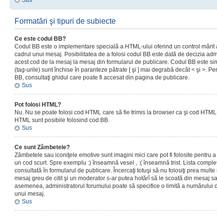
Sus
Formatări şi tipuri de subiecte
Ce este codul BB?
Codul BB este o implementare specială a HTML-ului oferind un control mărit a
cadrul unui mesaj. Posibilitatea de a folosi codul BB este dată de decizia admi
acest cod de la mesaj la mesaj din formularul de publicare. Codul BB este sim
(tag-urile) sunt închise în paranteze pătrate [ şi ] mai degrabă decât < şi >. P
BB, consultaţi ghidul care poate fi accesat din pagina de publicare.
Sus
Pot folosi HTML?
Nu. Nu se poate folosi cod HTML care să fie trimis la browser ca şi cod HTML. 
HTML sunt posibile folosind cod BB.
Sus
Ce sunt Zâmbetele?
Zâmbetele sau iconiţele emotive sunt imagini mici care pot fi folosite pentru
un cod scurt. Spre exemplu :) înseamnă vesel , :( înseamnă trist. Lista complet
consultată în formularul de publicare. Încercaţi totuşi să nu folosiţi prea mult
mesaj greu de citit şi un moderator s-ar putea hotărî să le scoată din mesaj s
asemenea, administratorul forumului poate să specifice o limită a numărului d
unui mesaj.
Sus