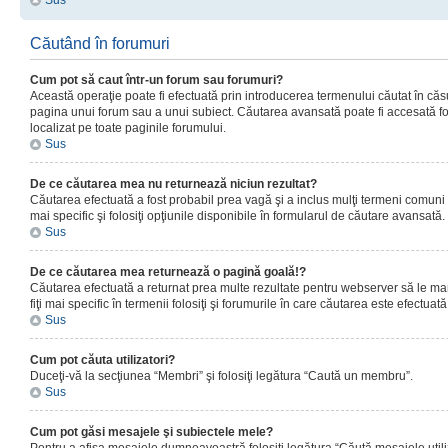
Sus
Căutând în forumuri
Cum pot să caut într-un forum sau forumuri?
Această operaţie poate fi efectuată prin introducerea termenului căutat în că
pagina unui forum sau a unui subiect. Căutarea avansată poate fi accesată fo
localizat pe toate paginile forumului.
Sus
De ce căutarea mea nu returnează niciun rezultat?
Căutarea efectuată a fost probabil prea vagă şi a inclus mulţi termeni comuni
mai specific şi folosiţi opţiunile disponibile în formularul de căutare avansată.
Sus
De ce căutarea mea returnează o pagină goală!?
Căutarea efectuată a returnat prea multe rezultate pentru webserver să le man
fiţi mai specific în termenii folosiţi şi forumurile în care căutarea este efectuată
Sus
Cum pot căuta utilizatori?
Duceţi-vă la secţiunea “Membri” şi folosiţi legătura “Caută un membru”.
Sus
Cum pot găsi mesajele şi subiectele mele?