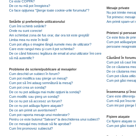
Ce este COPPA?
De ce nu mă pot înregistra?
Mesaje private
Ce face opţiunea “Şterge toate cookie-urile forumului”?
Nu pot trimite mesaj
Tot primesc mesaje 
Setările şi preferinţele utilizatorului
Am primit spam-uri 
Cum îmi schimb setările?
Orele nu sunt corecte!
Prieteni şi persoa
Am schimbat zona de fus orar, dar ora tot este greşită!
Ce este lista de pri
Limba mea nu este în listă!
Cum pot adăuga/şterg
Cum pot afişa o imagine lângă numele meu de utilizator?
persoane neagreat
Care este rangul meu şi cum il pot schimba?
De ce când folosesc legătura de email al unui utilizator îmi cere
Căutând în forumu
să mă autentific?
Cum pot să caut înt
De ce căutarea mea 
Probleme de scriere/publicare al mesajelor
De ce căutarea mea
Cum deschid un subiect în forum?
Cum pot căuta utiliz
Cum pot modifica sau şterge un mesaj?
Cum pot găsi mesaje
Cum pot să îmi adaug semnătură la mesaj?
Cum pot crea un sondaj?
Însemnarea şi însc
De ce nu pot adăuga mai multe opţiuni la sondaj?
Care este diferenţa 
Cum modific sau şterg un sondaj?
Cum mă pot înscrie 
De ce nu pot să accesez un forum?
Cum imi pot şterge î
De ce nu pot adăuga fişiere ataşate?
De ce am primit un avertisment?
Cum pot raporta mesaje unui moderator?
Fişiere ataşate
Pentru ce este butonul "Salvare" la deschiderea unui subiect?
Ce fişiere ataşate 
De ce mesajul meu trebuie să fie aprobat?
Cum pot găsi toate f
Cum îmi promovez subiectul?