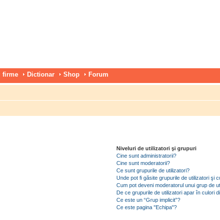
 firme
Dictionar
Shop
Forum
Niveluri de utilizatori şi grupuri
Cine sunt administratorii?
Cine sunt moderatorii?
Ce sunt grupurile de utilizatori?
Unde pot fi găsite grupurile de utilizatori ş
Cum pot deveni moderatorul unui grup de uti
De ce grupurile de utilizatori apar în culori di
Ce este un “Grup implicit”?
Ce este pagina "Echipa"?