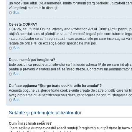
un motiv sau altul. De asemenea, multe forumuri şterg periodic utilizatorii ca
vă implicaţi mai mult în discuţii.
Sus
Ce este COPPA?
COPPA, sau "Child Online Privacy and Protection Act of 1998" (Actul penrtu prot
obţină acordul scris al părinţilor sau altă metodă legală prin care tutorele le
- ca un utilizator ce se înregistrează - sau acestui site pe care încercaţi să vă
legale de orice fel cu excepţia celor specificate mai jos.
Sus
De ce nu mă pot înregistra?
Este posibil ca proprietarul site-ului să fi interzis adresa IP de pe care intraţi
pentru a preveni vizitatorii noi să se înregistreze. Contactaţi un administrator 
Sus
Ce face opţiunea “Şterge toate cookie-urile forumului”?
Această opţiune va şterge toate cookie-urile create de către phpBB care vă ţin
aveţi probleme cu autentificarea sau dezautentificarea pe forum, ştergerea cook
Sus
Setările şi preferinţele utilizatorului
Cum îmi schimb setările?
Toate setările dumneavoastră (dacă sunteţi înregistrat) sunt păstrate în baza de