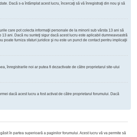
e. Dacă s-a întâmplat acest lucru, încercaţi să vă înregistraţi din nou şi să
urile care pot colecta informaţii personale de la minorii sub vârsta 13 ani să
sub 13 ani. Dacă nu sunteţi sigur dacă acest lucru este aplicabil dumneavoastră
nu poate furniza sfaturi juridice şi nu este un punct de contact pentru implicaţii
ea, înregistrarile noi ar putea fi dezactivate de către proprietarul site-ului
rmei dacă acest lucru a fost activat de către proprietarul forumului. Dacă
i găsit în partea superioară a paginilor forumului. Acest lucru vă va permite să