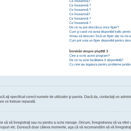
Ce înseamnă?
Ce înseamnă ?
Ce înseamnă ?
Ce înseamnă?
Ce înseamnă ?
Ce înseamnă ?
De ce nu pot descărca orice fişier?
Cum şi cand voi avea disponibil trafic pent
Vreau să descarc încă un fişier dar nu mi-a
Cum pot vota un fişier disponibil pentru de
Întrebări despre phpBB 3
Cine a scris acest program?
De ce nu este facilitatea X disponibilă?
Cu cine iau legatura pentru probleme juridi
ă aţi specificat corect numele de utilizator şi parola. Dacă da, contactaţi un administ
are ce trebuie reparată.
să vă înregistraţi sau nu pentru a scrie mesaje. Oricum, înregistrarea vă va oferi ac
 în grupuri etc. Durează doar câteva momente, aşa că vă recomandăm să vă înregistraţ