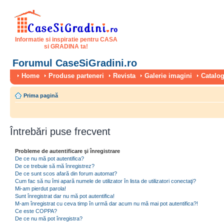
Informatie si inspiratie pentru CASA
si GRADINA ta!
Forumul CaseSiGradini.ro
Home
Produse parteneri
Revista
Galerie imagini
Catalog
Prima pagină
Întrebări puse frecvent
Probleme de autentificare şi înregistrare
De ce nu mă pot autentifica?
De ce trebuie să mă înregistrez?
De ce sunt scos afară din forum automat?
Cum fac să nu îmi apară numele de utilizator în lista de utilizatori conectaţi?
Mi-am pierdut parola!
Sunt înregistrat dar nu mă pot autentifica!
M-am înregistrat cu ceva timp în urmă dar acum nu mă mai pot autentifica?!
Ce este COPPA?
De ce nu mă pot înregistra?