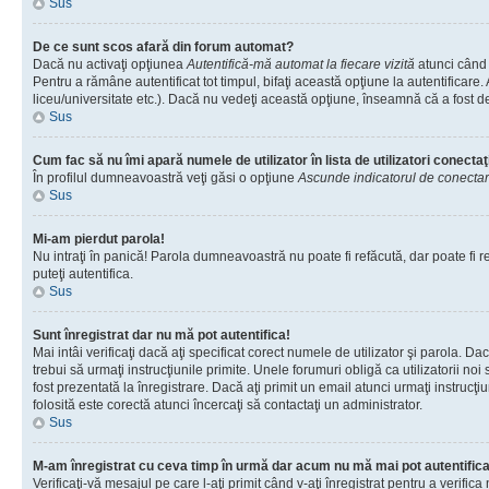
Sus
De ce sunt scos afară din forum automat?
Dacă nu activaţi opţiunea
Autentifică-mă automat la fiecare vizită
atunci când 
Pentru a rămâne autentificat tot timpul, bifaţi această opţiune la autentificare
liceu/universitate etc.). Dacă nu vedeţi această opţiune, înseamnă că a fost d
Sus
Cum fac să nu îmi apară numele de utilizator în lista de utilizatori conectaţ
În profilul dumneavoastră veţi găsi o opţiune
Ascunde indicatorul de conecta
Sus
Mi-am pierdut parola!
Nu intraţi în panică! Parola dumneavoastră nu poate fi refăcută, dar poate fi re
puteţi autentifica.
Sus
Sunt înregistrat dar nu mă pot autentifica!
Mai intâi verificaţi dacă aţi specificat corect numele de utilizator şi parola. D
trebui să urmaţi instrucţiunile primite. Unele forumuri obligă ca utilizatorii noi
fost prezentată la înregistrare. Dacă aţi primit un email atunci urmaţi instrucţ
folosită este corectă atunci încercaţi să contactaţi un administrator.
Sus
M-am înregistrat cu ceva timp în urmă dar acum nu mă mai pot autentific
Verificaţi-vă mesajul pe care l-aţi primit când v-aţi înregistrat pentru a verific