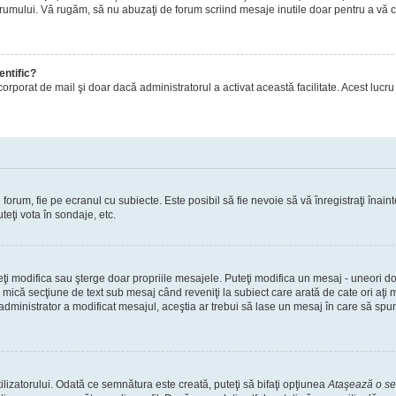
orumului. Vă rugăm, să nu abuzaţi de forum scriind mesaje inutile doar pentru a vă cr
entific?
ul încorporat de mail şi doar dacă administratorul a activat această facilitate. Acest 
orum, fie pe ecranul cu subiecte. Este posibil să fie nevoie să vă înregistraţi înainte
teţi vota în sondaje, etc.
uteţi modifica sau şterge doar propriile mesajele. Puteţi modifica un mesaj - uneori
mică secţiune de text sub mesaj când reveniţi la subiect care arată de cate ori aţi
nistrator a modificat mesajul, aceştia ar trebui să lase un mesaj în care să spună c
lizatorului. Odată ce semnătura este creată, puteţi să bifaţi opţiunea
Ataşează o s