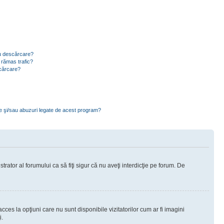
ru descărcare?
 rămas trafic?
scărcare?
ce şi/sau abuzuri legate de acest program?
rator al forumului ca să fiţi sigur că nu aveţi interdicţie pe forum. De
ces la opţiuni care nu sunt disponibile vizitatorilor cum ar fi imagini
i.