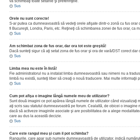
vă schimbaţi toate setările şi preferinţele.
Sus
Orele nu sunt corecte!
S-ar putea ca dumneavoastră să vedeţi orele afişate dintr-o zonă cu fus orar dif
fi Bucureşti, Londra, Paris, etc. Reţineţi că schimbarea zonei de fus orar, ca maj
Sus
Am schimbat zona de fus orar, dar ora tot este greşită!
Dacă sunteţi sigur că aţi setat zona de fus orar şi ora de vară/DST corect dar 
Sus
Limba mea nu este în listă!
Fie administratorul nu a instalat limba dumneavoastră sau nimeni nu a tradus 
limbă nu există, sunteţi liber să creaţi o nouă traducere. Mai multe informaţii po
Sus
Cum pot afişa o imagine lângă numele meu de utilizator?
Sunt două imagini ce pot apărea lângă numele de utilizator când vizualizaţi 
aţi scris sau statutul dumneavoastră pe forum. Cealaltă, de obicei o imagine 
dacă să activeze imaginile asociate şi are posibilitatea de a alege modalitatea 
care au dus la această decizie.
Sus
Care este rangul meu şi cum il pot schimba?
Rangurile, care apar sub numele dumneavoastră de utilizator, indică numărul de