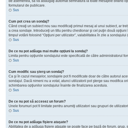
de asemenea, să vă adăugaţi automat semnătura la toate mesajele bifând opţiu
formularul de publicare.
Sus
Cum pot crea un sondaj?
Când creaţi un subiect nou sau modificaţi primul mesaj al unui subiect, ar tre
a crea sondaje. Introduceţi un titlu pentru chestionar şi cel puţin două opţiuni
timpul votării folosind “Opţiuni per utilizator”, valabilitatea în zile a sondaju
Sus
De ce nu pot adăuga mai multe opţiuni la sondaj?
Limita pentru opţiunile sondajului este specificată de către administratorul fo
Sus
Cum modific sau şterg un sondaj?
Ca şi în cazul mesajelor, sondajele pot fi modificate doar de către autorul ac
sondajul. Dacă nimeni nu a votat, atunci utilizatorii pot şterge sau modifica or
schimbarea opţiunilor sondajului înainte de finalizarea acestuia.
Sus
De ce nu pot să accesez un forum?
Unele forumuri pot fi limitate pentru anumiţi utilizatori sau grupuri de utiliza
Sus
De ce nu pot adăuga fişiere ataşate?
Abilitatea de a adăuga fişiere ataşate se poate face pe bază de forum, grup, sau