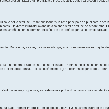
nea corespunzătoare din profil. Dacă procedaţi astfel, puteţi să preveniţi adăuga
bui să vedeţi o secţiune
Creare chestionar
sub zona principală de publicare; dacă nu
 în câmpul text corespunzător având grijă să specificaţi o opţiune pe fiecare rând. Pu
lui (0 înseamnă un sondaj permanent) şi în cele din urmă opţiunea ce pemite utilizatori
rumului. Dacă simţiţi că aveţi nevoie să adăugaţi opţiuni suplimentare sondajului dec
estora, un moderator sau de către un administrator. Pentru a modifica un sondaj, efe
ice opţiuni ale sondajului. Totuşi, dacă membrii şi-au exprimat opţiunile deja, doar m
tori. Pentru a vedea, citi, publica, etc. este nevoie probabil de permisiuni speciale.
 utilizator. Administratorul forumului poate a dezactivat ataşarea fişierelor în forum