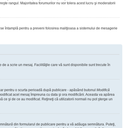
eşte rangul. Majoritatea forumurilor nu vor tolera acest lucru şi moderatorii
lucru se întamplă pentru a preveni folosirea maliţioasa a sistemului de mesagerie
 de a scrie un mesaj. Facilităţile care vă sunt disponibile sunt trecute în
 doar pentru o scurta perioadă după publicare - apăsând butonul
Modifică
 modificat acel mesaj împreuna cu data şi ora modificării. Aceasta va apărea
e şi de ce au modificat. Reţineţi că utilizatorii normali nu pot şterge un
emnătură
din formularul de publicare pentru a vă adăuga semnătura. Puteţi,