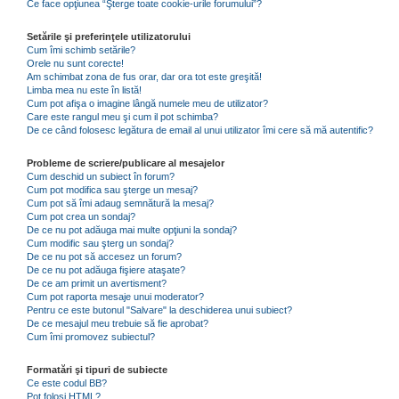
Ce face opţiunea “Şterge toate cookie-urile forumului”?
Setările şi preferinţele utilizatorului
Cum îmi schimb setările?
Orele nu sunt corecte!
Am schimbat zona de fus orar, dar ora tot este greşită!
Limba mea nu este în listă!
Cum pot afişa o imagine lângă numele meu de utilizator?
Care este rangul meu şi cum il pot schimba?
De ce când folosesc legătura de email al unui utilizator îmi cere să mă autentific?
Probleme de scriere/publicare al mesajelor
Cum deschid un subiect în forum?
Cum pot modifica sau şterge un mesaj?
Cum pot să îmi adaug semnătură la mesaj?
Cum pot crea un sondaj?
De ce nu pot adăuga mai multe opţiuni la sondaj?
Cum modific sau şterg un sondaj?
De ce nu pot să accesez un forum?
De ce nu pot adăuga fişiere ataşate?
De ce am primit un avertisment?
Cum pot raporta mesaje unui moderator?
Pentru ce este butonul "Salvare" la deschiderea unui subiect?
De ce mesajul meu trebuie să fie aprobat?
Cum îmi promovez subiectul?
Formatări şi tipuri de subiecte
Ce este codul BB?
Pot folosi HTML?