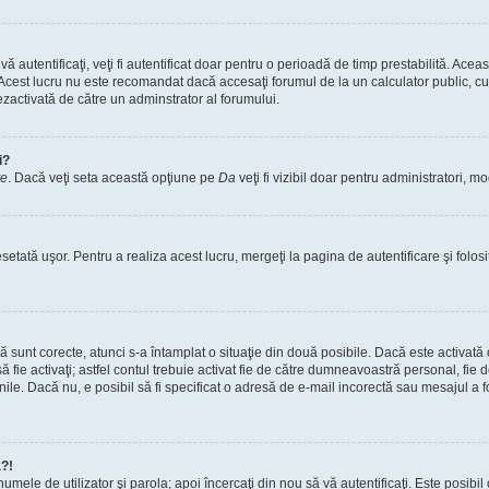
vă autentificaţi, veţi fi autentificat doar pentru o perioadă de timp prestabilită. A
. Acest lucru nu este recomandat dacă accesaţi forumul de la un calculator public, cum 
ezactivată de către un adminstrator al forumului.
i?
re
. Dacă veţi seta această opţiune pe
Da
veţi fi vizibil doar pentru administratori, 
setată uşor. Pentru a realiza acest lucru, mergeţi la pagina de autentificare şi folosi
acă sunt corecte, atunci s-a întamplat o situaţie din două posibile. Dacă este activată
 să fie activaţi; astfel contul trebuie activat fie de către dumneavoastră personal, fie
iunile. Dacă nu, e posibil să fi specificat o adresă de e-mail incorectă sau mesajul a
a?!
a numele de utilizator şi parola; apoi încercaţi din nou să vă autentificaţi. Este posib