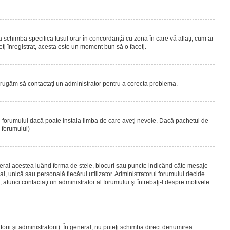
 a schimba specifica fusul orar în concordanţă cu zona în care vă aflaţi, cum ar
teţi înregistrat, acesta este un moment bun să o faceţi.
Vă rugăm să contactaţi un administrator pentru a corecta problema.
ul forumului dacă poate instala limba de care aveţi nevoie. Dacă pachetul de
r forumului)
eral acestea luând forma de stele, blocuri sau puncte indicând câte mesaje
, unică sau personală fiecărui utilizator. Administratorul forumului decide
 atunci contactaţi un administrator al forumului şi întrebaţi-l despre motivele
rii şi administratorii). În general, nu puteţi schimba direct denumirea