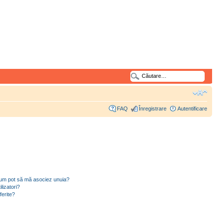
FAQ
Înregistrare
Autentificare
i cum pot să mă asociez unuia?
lizatori?
ferite?