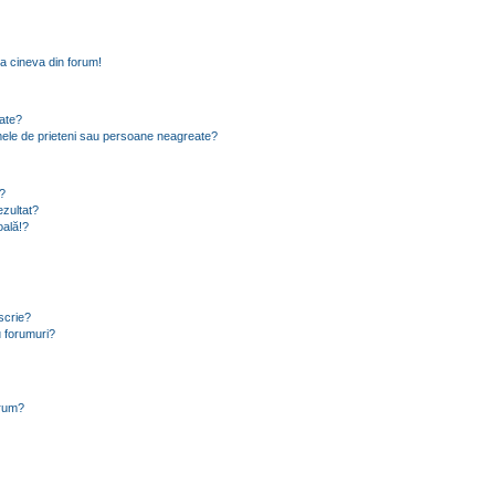
a cineva din forum!
eate?
e mele de prieteni sau persoane neagreate?
?
zultat?
oală!?
scrie?
 forumuri?
orum?