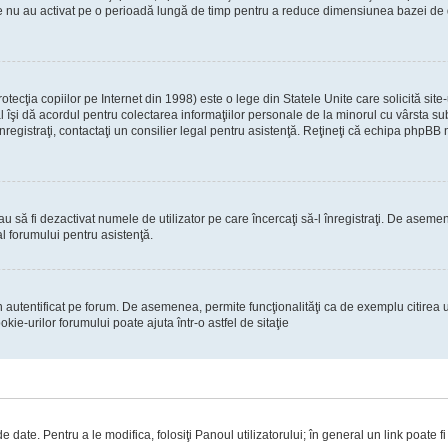
re nu au activat pe o perioadă lungă de timp pentru a reduce dimensiunea bazei de dat
ecţia copiilor pe Internet din 1998) este o lege din Statele Unite care solicită site-
gal îşi dă acordul pentru colectarea informaţiilor personale de la minorul cu vârsta 
 înregistraţi, contactaţi un consilier legal pentru asistenţă. Reţineţi că echipa phpBB 
 sau să fi dezactivat numele de utilizator pe care încercaţi să-l înregistraţi. De asemen
al forumului pentru asistenţă.
 autentificat pe forum. De asemenea, permite funcţionalităţi ca de exemplu citirea u
ie-urilor forumului poate ajuta într-o astfel de sitaţie
 date. Pentru a le modifica, folosiţi Panoul utilizatorului; în general un link poate f