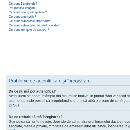
Ce sunt Zâmbetele?
Pot publica imagini?
Ce sunt anunţurile globale?
Ce sunt anunţurile?
Ce sunt subiectele importante?
Ce sunt subiectele blocate/încuiate?
Ce sunt iconiţele de subiect?
Probleme de autentificare şi înregistrare
De ce nu mă pot autentifica?
Acest lucru se poate întâmpla din mai multe motive. În primul rând verificaţi dac
asemenea, este posibil ca proprietarul site-ului să aibă o eroare de confirgur
Sus
De ce trebuie să mă înregistrez?
S-ar putea să nu fie nevoie, depinde de adminstratorul forumului dacă e nevoie 
asociate, mesaje private, trimiterea de email-uri altor utilizatori, înscrierea