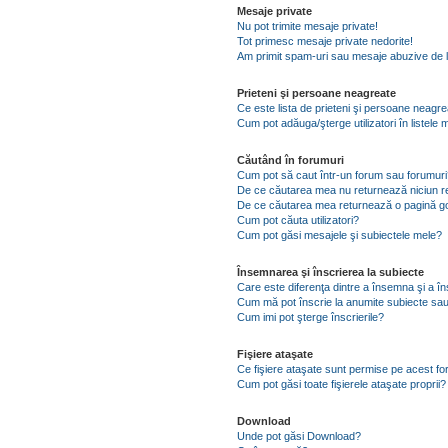
Mesaje private
Nu pot trimite mesaje private!
Tot primesc mesaje private nedorite!
Am primit spam-uri sau mesaje abuzive de l
Prieteni şi persoane neagreate
Ce este lista de prieteni şi persoane neagr
Cum pot adăuga/şterge utilizatori în listel
Căutând în forumuri
Cum pot să caut într-un forum sau forumuri
De ce căutarea mea nu returnează niciun re
De ce căutarea mea returnează o pagină g
Cum pot căuta utilizatori?
Cum pot găsi mesajele şi subiectele mele?
Însemnarea şi înscrierea la subiecte
Care este diferenţa dintre a însemna şi a în
Cum mă pot înscrie la anumite subiecte sau
Cum imi pot şterge înscrierile?
Fişiere ataşate
Ce fişiere ataşate sunt permise pe acest f
Cum pot găsi toate fişierele ataşate proprii?
Download
Unde pot găsi Download?