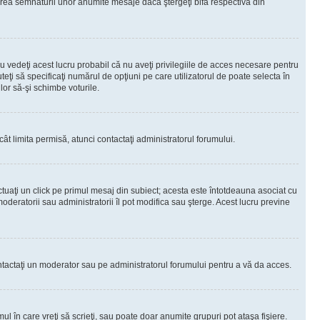
rea semnăturii unor anumite mesaje dacă ştergeţi bifa respectivă din
 vedeţi acest lucru probabil că nu aveţi privilegiile de acces necesare pentru
teţi să specificaţi numărul de opţiuni pe care utilizatorul de poate selecta în
lor să-şi schimbe voturile.
ât limita permisă, atunci contactaţi administratorul forumului.
ctuaţi un click pe primul mesaj din subiect; acesta este întotdeauna asociat cu
oderatorii sau administratorii îl pot modifica sau şterge. Acest lucru previne
 Contactaţi un moderator sau pe administratorul forumului pentru a vă da acces.
ul în care vreţi să scrieţi, sau poate doar anumite grupuri pot ataşa fişiere.