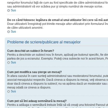
rangurilor forumului faţă de cum au fost specificate de către administratorul f
sau administratorii vă vor scădea pur şi simplu numărul de mesaje scrise.
Sus
De ce când folosesc legătura de email al unui utilizator îmi cere să mă aut
Doar utilizatorii înregistraţi pot trimite mesaje altor utilizatori prin formular
de către utilizatorii anonimi.
Sus
Probleme de scriere/publicare al mesajelor
Cum deschid un subiect în forum?
Pentru a deschide un subiect nou în forum, apăsaţi pe butonul specific, fie din f
partea de jos a ecranului. Exemplu: Puteţi crea subiecte noi în acest forum, Pu
Sus
Cum pot modifica sau şterge un mesaj?
În afara cazului în care sunteţi administratorul sau moderatorul forumului, p
asociat mesajulului respectiv. Dacă cineva a răspuns la mesaj, veţi observa o 
doar dacă cineva a răspuns la subiect; nu va apărea dacă un moderator sau admi
mesaj odată ce cineva a răspuns.
Sus
Cum pot să îmi adaug semnătură la mesaj?
Pentru a adăuga o semnătură trebuie întâi să vă creaţi una folosind Panoul uti