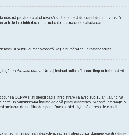
ceastă măsură previne ca altcineva să se folosească de contul dumneavoastră.
ar fi de la o bibliotecă, internet cafe, laborator de calculatoare (la
moderatori şi pentru dumneavoastră. Veţi fi numărat ca utilizator ascuns.
ţi legătura
Am uitat parola
. Urmaţi instrucţiunile şi în scurt timp ar trebui să vă
 opţiunea COPPA şi aţi specificat la înregistrare că aveţi sub 13 ani, atunci va
 de către un administrator înainte de a vă puteţi autentifica. Această informaţie a
 fost prelucrat de un filtru de spam. Daca sunteţi sigur că adresa de e-mail
il ca un administrator să fi dezactivat sau să fi şters contul dumneavoastră dintr-