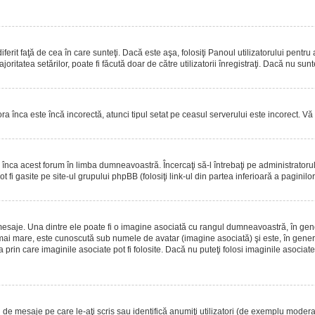
erit faţă de cea în care sunteţi. Dacă este aşa, folosiţi Panoul utilizatorului pentru
oritatea setărilor, poate fi făcută doar de către utilizatorii înregistraţi. Dacă nu sun
ora înca este încă incorectă, atunci tipul setat pe ceasul serverului este incorect. 
înca acest forum în limba dumneavoastră. Încercaţi să-l întrebaţi pe administrator
t fi gasite pe site-ul grupului phpBB (folosiţi link-ul din partea inferioară a paginilo
mesaje. Una dintre ele poate fi o imagine asociată cu rangul dumneavoastră, în gen
mai mare, este cunoscută sub numele de avatar (imagine asociată) şi este, în general
prin care imaginile asociate pot fi folosite. Dacă nu puteţi folosi imaginile asociate,
 mesaje pe care le-aţi scris sau identifică anumiţi utilizatori (de exemplu moderato