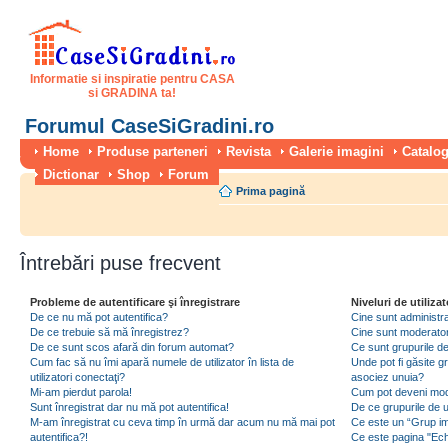
Informatie si inspiratie pentru CASA
si GRADINA ta!
Forumul CaseSiGradini.ro
Home
Produse parteneri
Revista
Galerie imagini
Catalog
Dictionar
Shop
Forum
Prima pagină
Întrebări puse frecvent
Probleme de autentificare şi înregistrare
Niveluri de utilizat
De ce nu mă pot autentifica?
Cine sunt administra
De ce trebuie să mă înregistrez?
Cine sunt moderator
De ce sunt scos afară din forum automat?
Ce sunt grupurile de 
Cum fac să nu îmi apară numele de utilizator în lista de
Unde pot fi găsite gr
utilizatori conectaţi?
asociez unuia?
Mi-am pierdut parola!
Cum pot deveni moder
Sunt înregistrat dar nu mă pot autentifica!
De ce grupurile de uti
M-am înregistrat cu ceva timp în urmă dar acum nu mă mai pot
Ce este un “Grup imp
autentifica?!
Ce este pagina "Ec