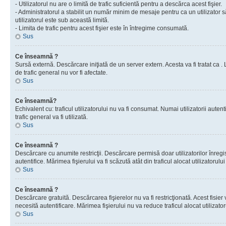
- Utilizatorul nu are o limită de trafic suficientă pentru a descărca acest fişier.
- Administratorul a stabilit un număr minim de mesaje pentru ca un utilizator s
utilizatorul este sub această limită.
- Limita de trafic pentru acest fişier este în întregime consumată.
Sus
Ce înseamnă ?
Sursă externă. Descărcare iniţiată de un server extern. Acesta va fi tratat ca . Lim
de trafic general nu vor fi afectate.
Sus
Ce înseamnă?
Echivalent cu: traficul utilizatorului nu va fi consumat. Numai utilizatorii autent
trafic general va fi utilizată.
Sus
Ce înseamnă ?
Descărcare cu anumite restricţii. Descărcare permisă doar utilizatorilor înregist
autentifice. Mărimea fişierului va fi scăzută atât din traficul alocat utilizatorului 
Sus
Ce înseamnă ?
Descărcare gratuită. Descărcarea fişierelor nu va fi restricţionată. Acest fisier 
necesită autentificare. Mărimea fişierului nu va reduce traficul alocat utilizato
Sus