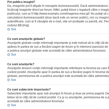
Pot publica imagini?
Da, imaginile pot fi afişate în mesajele dumneavoastră. Dacă administratorul a
încărcaţi imaginile direct pe forum. Altfel, puteţi folosi o legatură către o ima
publicului, cum ar fi http://www.examplu.com/imaginea-mea.gif. Nu puteţi să cr
calculatorul dumneavoastră (doar dacă este un server public), nici cu imagin
autentificare, cum ar fi căsuţele de e-mail, site-uri protejate cu parolă, etc. Pen
codului BB [img].
Sus
Ce sunt anunţurile globale?
Anunţurile globale conţin informaţii importante şi este indicat să le citiţi cât d
apărea în partea de sus a fiecărei pagini de forum şi în interiorul panoului de 
a publica anunţuri globale este acordată de către administratorul forumului.
Sus
Ce sunt anunţurile?
Anunţurile deseori conţin informaţii importante referitoare la forumul pe care îl 
curând posibil. Anunţurile apar în partea de sus a fiecărei pagini în forumul de
globale, permisiunea de a publica anunţuri este acordată de către administrat
Sus
Ce sunt subiectele importante?
Subiectele importante apar sub anunţuri în forum şi doar pe prima pagină. Des
trebui să le citiţi cât de curând posibil. Ca şi cu anunţurile, permisiunea de a
acordată de către administratorul forumului.
Sus