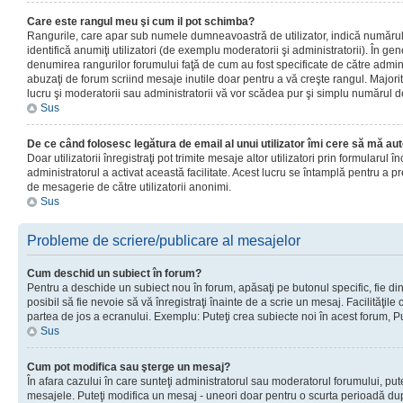
Care este rangul meu şi cum il pot schimba?
Rangurile, care apar sub numele dumneavoastră de utilizator, indică numărul 
identifică anumiţi utilizatori (de exemplu moderatorii şi administratorii). În ge
denumirea rangurilor forumului faţă de cum au fost specificate de către admin
abuzaţi de forum scriind mesaje inutile doar pentru a vă creşte rangul. Majorit
lucru şi moderatorii sau administratorii vă vor scădea pur şi simplu numărul 
Sus
De ce când folosesc legătura de email al unui utilizator îmi cere să mă aut
Doar utilizatorii înregistraţi pot trimite mesaje altor utilizatori prin formularul
administratorul a activat această facilitate. Acest lucru se întamplă pentru a p
de mesagerie de către utilizatorii anonimi.
Sus
Probleme de scriere/publicare al mesajelor
Cum deschid un subiect în forum?
Pentru a deschide un subiect nou în forum, apăsaţi pe butonul specific, fie din
posibil să fie nevoie să vă înregistraţi înainte de a scrie un mesaj. Facilităţile
partea de jos a ecranului. Exemplu: Puteţi crea subiecte noi în acest forum, Pu
Sus
Cum pot modifica sau şterge un mesaj?
În afara cazului în care sunteţi administratorul sau moderatorul forumului, put
mesajele. Puteţi modifica un mesaj - uneori doar pentru o scurta perioadă d