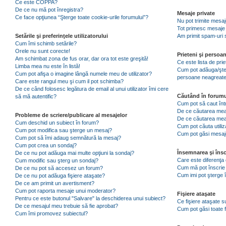
Ce este COPPA?
De ce nu mă pot înregistra?
Mesaje private
Ce face opţiunea “Şterge toate cookie-urile forumului”?
Nu pot trimite mesaj
Tot primesc mesaje 
Setările şi preferinţele utilizatorului
Am primit spam-uri 
Cum îmi schimb setările?
Orele nu sunt corecte!
Prieteni şi persoa
Am schimbat zona de fus orar, dar ora tot este greşită!
Ce este lista de pri
Limba mea nu este în listă!
Cum pot adăuga/şterg
Cum pot afişa o imagine lângă numele meu de utilizator?
persoane neagreat
Care este rangul meu şi cum il pot schimba?
De ce când folosesc legătura de email al unui utilizator îmi cere
Căutând în forumu
să mă autentific?
Cum pot să caut înt
De ce căutarea mea 
Probleme de scriere/publicare al mesajelor
De ce căutarea mea
Cum deschid un subiect în forum?
Cum pot căuta utiliz
Cum pot modifica sau şterge un mesaj?
Cum pot găsi mesaje
Cum pot să îmi adaug semnătură la mesaj?
Cum pot crea un sondaj?
Însemnarea şi însc
De ce nu pot adăuga mai multe opţiuni la sondaj?
Care este diferenţa 
Cum modific sau şterg un sondaj?
Cum mă pot înscrie 
De ce nu pot să accesez un forum?
Cum imi pot şterge î
De ce nu pot adăuga fişiere ataşate?
De ce am primit un avertisment?
Cum pot raporta mesaje unui moderator?
Fişiere ataşate
Pentru ce este butonul "Salvare" la deschiderea unui subiect?
Ce fişiere ataşate 
De ce mesajul meu trebuie să fie aprobat?
Cum pot găsi toate f
Cum îmi promovez subiectul?