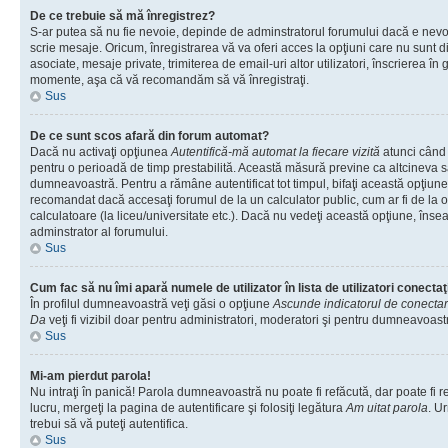
De ce trebuie să mă înregistrez?
S-ar putea să nu fie nevoie, depinde de adminstratorul forumului dacă e nevoi
scrie mesaje. Oricum, înregistrarea vă va oferi acces la opţiuni care nu sunt dis
asociate, mesaje private, trimiterea de email-uri altor utilizatori, înscrierea î
momente, aşa că vă recomandăm să vă înregistraţi.
Sus
De ce sunt scos afară din forum automat?
Dacă nu activaţi opţiunea
Autentifică-mă automat la fiecare vizită
atunci când v
pentru o perioadă de timp prestabilită. Această măsură previne ca altcineva 
dumneavoastră. Pentru a rămâne autentificat tot timpul, bifaţi această opţiune 
recomandat dacă accesaţi forumul de la un calculator public, cum ar fi de la o 
calculatoare (la liceu/universitate etc.). Dacă nu vedeţi această opţiune, îns
adminstrator al forumului.
Sus
Cum fac să nu îmi apară numele de utilizator în lista de utilizatori conectaţ
În profilul dumneavoastră veţi găsi o opţiune
Ascunde indicatorul de conecta
Da
veţi fi vizibil doar pentru administratori, moderatori şi pentru dumneavoastr
Sus
Mi-am pierdut parola!
Nu intraţi în panică! Parola dumneavoastră nu poate fi refăcută, dar poate fi r
lucru, mergeţi la pagina de autentificare şi folosiţi legătura
Am uitat parola
. Ur
trebui să vă puteţi autentifica.
Sus