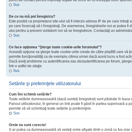
punct de contact pentru implicaţii legale de orice fel cu excepţia celor specific
Sus
De ce nu mă pot înregistra?
Este posibil ca proprietarul site-ului să fi interzis adresa IP de pe care intraţi 
pe care încercaţi să-l înregistraţi. De asemenea, înregistrarile noi ar putea fi d
ului pentru a preveni vizitatorii noi să se înregistreze. Contactaţi un administr
Sus
Ce face opţiunea “Şterge toate cookie-urile forumului”?
Această opţiune va şterge toate cookie-urile create de către phpBB care vă ţ
permite funcţionalităţi ca de exemplu citirea urmei dacă acest lucru a fost acti
Dacă aveţi probleme cu autentificarea sau dezautentificarea pe forum, şterger
într-o astfel de sitaţie
Sus
Setările şi preferinţele utilizatorului
Cum îmi schimb setările?
Toate setările dumneavoastră (dacă sunteţi înregistrat) sunt păstrate în baza de
Panoul utilizatorului; în general un link poate fi găsit în partea superioară a p
permite să vă schimbaţi toate setările şi preferinţele.
Sus
Orele nu sunt corecte!
S-ar putea ca dumneavoastră să vedeţi orele afişate dintr-o zonă cu fus orar di