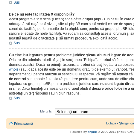
Sus
De ce nu este facilitatea X disponibilă?
Acest program a fost scris şi licenţiat de către grupul phpBB. În cazul în care co
adaugată, vă rugăm să vizitaţi site-ul phpBB.com şi să vedeţi ce are de spus
cereri de facilităţi pe forumurile de la phpbb.com, pentru că grupul phpBB fo
sarcinile legate de noile facilităţi. Vă rugăm să consultaţi aceste forumuri şi s
noastră legată de o facilitate şi să urmaţi procedura explicată acolo.
Sus
Cu cine iau legatura pentru probleme juridice şi/sau abuzuri legate de ac
Oricare din administratorii afişaţi în secţiunea “Echipa” ar trebui să fie un punc
dumneavoastră. Dacă nu primiţi răspuns, ar trebui să luaţi legătura cu poseso
whois
) sau, dacă acesta este pe un domeniu gratuit (de exemplu: Yahoo!, free
departamentul pentru abuzuri al serviciului respectiv. Vă rugăm să reţineţi 
de control
şi nu poate fi tras la răspundere pentru cum, unde sau de către cin
legatura cu grupul phpBB pentru probleme juridice care
nu sunt legate direc
în sine. Dacă trimiteţi un mesaj către grupul phpBB
despre orice folosire a un
aşteptaţi un terţ răspuns sau niciun răspuns.
Sus
Mergi la:
Echipa
•
Şterge toa
Prima pagină
Powered by
phpBB
© 2000-2011 phpBB Gro