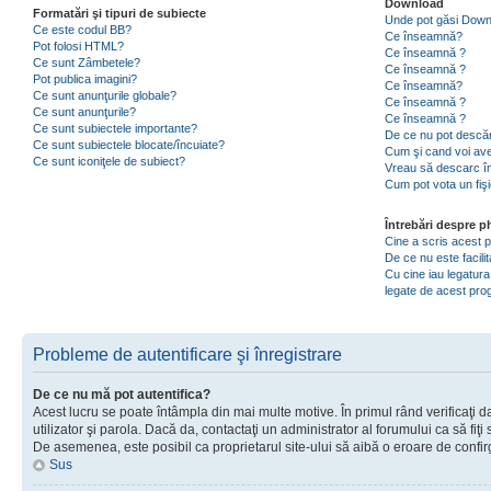
Download
Formatări şi tipuri de subiecte
Unde pot găsi Dow
Ce este codul BB?
Ce înseamnă?
Pot folosi HTML?
Ce înseamnă ?
Ce sunt Zâmbetele?
Ce înseamnă ?
Pot publica imagini?
Ce înseamnă?
Ce sunt anunţurile globale?
Ce înseamnă ?
Ce sunt anunţurile?
Ce înseamnă ?
Ce sunt subiectele importante?
De ce nu pot descăr
Ce sunt subiectele blocate/încuiate?
Cum şi cand voi ave
Ce sunt iconiţele de subiect?
Vreau să descarc în
Cum pot vota un fiş
Întrebări despre 
Cine a scris acest
De ce nu este facili
Cu cine iau legatura
legate de acest pr
Probleme de autentificare şi înregistrare
De ce nu mă pot autentifica?
Acest lucru se poate întâmpla din mai multe motive. În primul rând verificaţi d
utilizator şi parola. Dacă da, contactaţi un administrator al forumului ca să fiţi 
De asemenea, este posibil ca proprietarul site-ului să aibă o eroare de confir
Sus