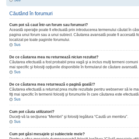
Sus
Căutând în forumuri
Cum pot să caut într-un forum sau forumuri?
Această operaţie poate fi efectuată prin introducerea termenului căutat în că
pagina unui forum sau a unui subiect. Căutarea avansată poate fi accesată fo
localizat pe toate paginile forumului.
Sus
De ce căutarea mea nu returnează niciun rezultat?
Căutarea efectuată a fost probabil prea vagă şi a inclus mulţi termeni comuni
mai specific şi folosiţi opţiunile disponibile în formularul de căutare avansată.
Sus
De ce căutarea mea returnează o pagină goală!?
Căutarea efectuată a returnat prea multe rezultate pentru webserver să le man
fiţi mai specific în termenii folosiţi şi forumurile în care căutarea este efectuată
Sus
Cum pot căuta utilizatori?
Duceţi-vă la secţiunea “Membri” şi folosiţi legătura “Caută un membru”.
Sus
Cum pot găsi mesajele şi subiectele mele?