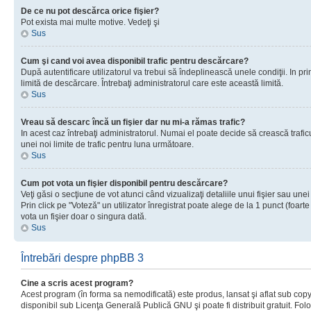
De ce nu pot descărca orice fişier?
Pot exista mai multe motive. Vedeţi şi
Sus
Cum şi cand voi avea disponibil trafic pentru descărcare?
După autentificare utilizatorul va trebui să îndeplinească unele condiţii. In prim
limită de descărcare. Întrebaţi administratorul care este această limită.
Sus
Vreau să descarc încă un fişier dar nu mi-a rămas trafic?
In acest caz întrebaţi administratorul. Numai el poate decide să crească trafic
unei noi limite de trafic pentru luna următoare.
Sus
Cum pot vota un fişier disponibil pentru descărcare?
Veţi găsi o secţiune de vot atunci când vizualizaţi detaliile unui fişier sau unei
Prin click pe "Voteză" un utilizator înregistrat poate alege de la 1 punct (foarte
vota un fişier doar o singura dată.
Sus
Întrebări despre phpBB 3
Cine a scris acest program?
Acest program (în forma sa nemodificată) este produs, lansat şi aflat sub copy
disponibil sub Licenţa Generală Publică GNU şi poate fi distribuit gratuit. Folos