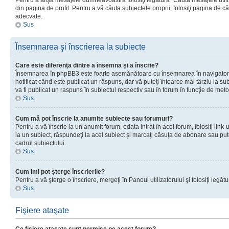
Pentru a afişa mesajele dumneavoastră folosiţi legătura “Căută mesajele utiliz
din pagina de profil. Pentru a vă căuta subiectele proprii, folosiţi pagina de c
adecvate.
Sus
Însemnarea şi înscrierea la subiecte
Care este diferenţa dintre a însemna şi a înscrie?
Însemnarea în phpBB3 este foarte asemănătoare cu însemnarea în navigator
notificat când este publicat un răspuns, dar vă puteţi întoarce mai târziu la subie
va fi publicat un raspuns în subiectul respectiv sau în forum în funcţie de meto
Sus
Cum mă pot înscrie la anumite subiecte sau forumuri?
Pentru a vă înscrie la un anumit forum, odata intrat în acel forum, folosiţi link
la un subiect, răspundeţi la acel subiect şi marcaţi căsuţa de abonare sau put
cadrul subiectului.
Sus
Cum imi pot şterge înscrierile?
Pentru a vă şterge o înscriere, mergeţi în Panoul utilizatorului şi folosiţi legătur
Sus
Fişiere ataşate