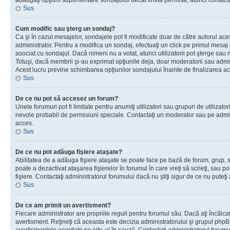
adăugaţi opţiuni suplimentare sondajului decât limita permisă, atunci contacta
Sus
Cum modific sau şterg un sondaj?
Ca şi în cazul mesajelor, sondajele pot fi modificate doar de către autorul ac
administrator. Pentru a modifica un sondaj, efectuaţi un click pe primul mesaj
asociat cu sondajul. Dacă nimeni nu a votat, atunci utilizatorii pot şterge sau 
Totuşi, dacă membrii şi-au exprimat opţiunile deja, doar moderatorii sau admini
Acest lucru previne schimbarea opţiunilor sondajului înainte de finalizarea ac
Sus
De ce nu pot să accesez un forum?
Unele forumuri pot fi limitate pentru anumiţi utilizatori sau grupuri de utilizatori
nevoie probabil de permisiuni speciale. Contactaţi un moderator sau pe admin
acces.
Sus
De ce nu pot adăuga fişiere ataşate?
Abilitatea de a adăuga fişiere ataşate se poate face pe bază de forum, grup, sa
poate a dezactivat ataşarea fişierelor în forumul în care vreţi să scrieţi, sau 
fişiere. Contactaţi administratorul forumului dacă nu ştiţi sigur de ce nu puteţi
Sus
De ce am primit un avertisment?
Fiecare administrator are propriile reguli pentru forumul său. Dacă aţi încălca
avertisment. Reţineţi că aceasta este decizia administratorului şi grupul php