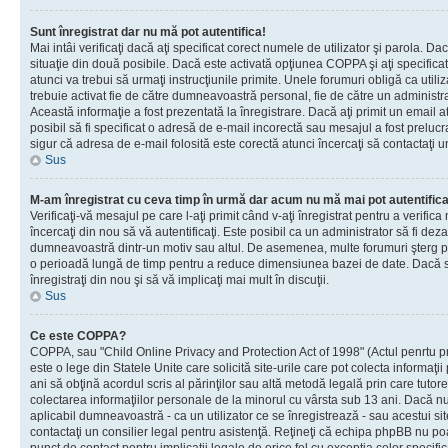
Sunt înregistrat dar nu mă pot autentifica!
Mai intâi verificaţi dacă aţi specificat corect numele de utilizator şi parola. Da
situaţie din două posibile. Dacă este activată opţiunea COPPA şi aţi specificat 
atunci va trebui să urmaţi instrucţiunile primite. Unele forumuri obligă ca utilizat
trebuie activat fie de către dumneavoastră personal, fie de către un administrat
Această informaţie a fost prezentată la înregistrare. Dacă aţi primit un email a
posibil să fi specificat o adresă de e-mail incorectă sau mesajul a fost prelucr
sigur că adresa de e-mail folosită este corectă atunci încercaţi să contactaţi u
Sus
M-am înregistrat cu ceva timp în urmă dar acum nu mă mai pot autentific
Verificaţi-vă mesajul pe care l-aţi primit când v-aţi înregistrat pentru a verifica
încercaţi din nou să vă autentificaţi. Este posibil ca un administrator să fi dezac
dumneavoastră dintr-un motiv sau altul. De asemenea, multe forumuri şterg peri
o perioadă lungă de timp pentru a reduce dimensiunea bazei de date. Dacă s-a
înregistraţi din nou şi să vă implicaţi mai mult în discuţii.
Sus
Ce este COPPA?
COPPA, sau "Child Online Privacy and Protection Act of 1998" (Actul penrtu pro
este o lege din Statele Unite care solicită site-urile care pot colecta informaţi
ani să obţină acordul scris al părinţilor sau altă metodă legală prin care tutore
colectarea informaţiilor personale de la minorul cu vârsta sub 13 ani. Dacă nu
aplicabil dumneavoastră - ca un utilizator ce se înregistrează - sau acestui site
contactaţi un consilier legal pentru asistenţă. Reţineţi că echipa phpBB nu poat