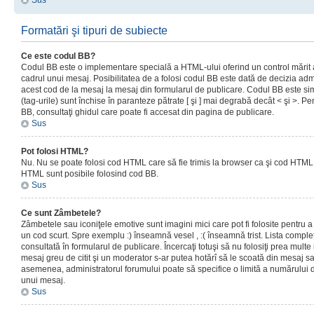
Sus
Formatări şi tipuri de subiecte
Ce este codul BB?
Codul BB este o implementare specială a HTML-ului oferind un control mărit a
cadrul unui mesaj. Posibilitatea de a folosi codul BB este dată de decizia admi
acest cod de la mesaj la mesaj din formularul de publicare. Codul BB este sim
(tag-urile) sunt închise în paranteze pătrate [ şi ] mai degrabă decât < şi >. P
BB, consultaţi ghidul care poate fi accesat din pagina de publicare.
Sus
Pot folosi HTML?
Nu. Nu se poate folosi cod HTML care să fie trimis la browser ca şi cod HTML. 
HTML sunt posibile folosind cod BB.
Sus
Ce sunt Zâmbetele?
Zâmbetele sau iconiţele emotive sunt imagini mici care pot fi folosite pentru
un cod scurt. Spre exemplu :) înseamnă vesel , :( înseamnă trist. Lista complet
consultată în formularul de publicare. Încercaţi totuşi să nu folosiţi prea mult
mesaj greu de citit şi un moderator s-ar putea hotărî să le scoată din mesaj s
asemenea, administratorul forumului poate să specifice o limită a numărului d
unui mesaj.
Sus