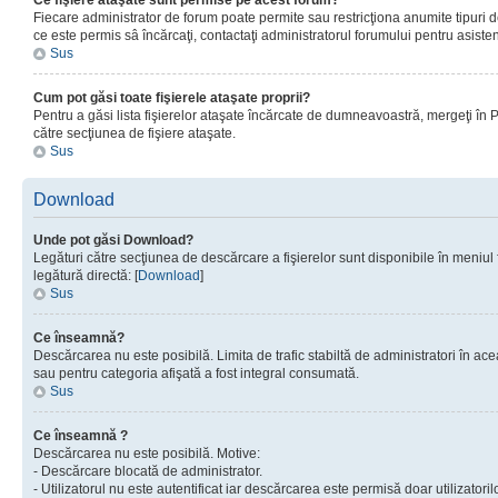
Ce fişiere ataşate sunt permise pe acest forum?
Fiecare administrator de forum poate permite sau restricţiona anumite tipuri de
ce este permis sâ încărcaţi, contactaţi administratorul forumului pentru asisten
Sus
Cum pot găsi toate fişierele ataşate proprii?
Pentru a găsi lista fişierelor ataşate încărcate de dumneavoastră, mergeţi în Pan
către secţiunea de fişiere ataşate.
Sus
Download
Unde pot găsi Download?
Legături către secţiunea de descărcare a fişierelor sunt disponibile în meniul
legătură directă: [
Download
]
Sus
Ce înseamnă?
Descărcarea nu este posibilă. Limita de trafic stabiltă de administratori în ac
sau pentru categoria afişată a fost integral consumată.
Sus
Ce înseamnă ?
Descărcarea nu este posibilă. Motive:
- Descărcare blocată de administrator.
- Utilizatorul nu este autentificat iar descărcarea este permisă doar utilizatorilo