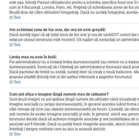
este aşa, folosiţi Panoul utilizatorului pentru a schimba specifica fusul orar în
cum ar fi Bucureşti, Londra, Paris, etc. Reţineţi că schimbarea zonei de fus orar
făcută doar de către utilizatorii înregistraţi. Dacă nu sunteţi înregistrat, aces
Sus
Am schimbat zona de fus orar, dar ora tot este greşită!
Dacă sunteţi sigur că aţi setat zona de fus orar şi ora de vară/DST corect dar o
setat pe ceasul serverului este incorect. Vă rugăm să contactaţi un administr
Sus
Limba mea nu este în listă!
Fie administratorul nu a instalat limba dumneavoastră sau nimeni nu a tradus
dumneavoastră. Încercaţi să-l întrebaţi pe administratorul forumului dacă poat
Dacă pachetul de limbă nu există, sunteţi liber să creaţi o nouă traducere. Mai 
grupului phpBB (folosiţi link-ul din partea inferioară a paginilor forumului)
Sus
Cum pot afişa o imagine lângă numele meu de utilizator?
Sunt două imagini ce pot apărea lângă numele de utilizator când vizualizaţi m
imagine asociată cu rangul dumneavoastră, în general acestea luând forma de
câte mesaje aţi scris sau statutul dumneavoastră pe forum. Cealaltă, de obic
sub numele de avatar (imagine asociată) şi este, în general, unică sau personal
forumului decide dacă să activeze imaginile asociate şi are posibilitatea de a
asociate pot fi folosite. Dacă nu puteţi folosi imaginile asociate, atunci contact
întrebaţi-l despre motivele care au dus la această decizie.
Sus