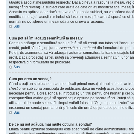
Modifică
asociat mesajulului respectiv. Dacă cineva a răspuns la mesaj, veţi 
mesaj când reveniţi la subiect care arată de cate ori aţi modificat acel mesaj 
Aceasta va apărea doar dacă cineva a răspuns la subiect; nu va apărea dacă
modificat mesajul, aceştia ar trebui să lase un mesaj în care să spună ce şi de 
normali nu pot şterge un mesaj odată ce cineva a răspuns.
Sus
Cum pot să îmi adaug semnătură la mesaj?
Pentru a adăuga o semnătură trebuie întâi să vă creaţi una folosind Panoul ut
creată, puteţi să bifaţi opţiunea
Ataşează o semnătură
din formularul de publ
Puteţi, de asemenea, să vă adăugaţi automat semnătura la toate mesajele b
profil. Dacă procedaţi astfel, puteţi să preveniţi adăugarea semnăturii unor a
respectivă din formularul de publicare.
Sus
Cum pot crea un sondaj?
Când creaţi un subiect nou sau modificaţi primul mesaj al unui subiect, ar tre
chestionar
sub zona principală de publicare; dacă nu vedeţi acest lucru probab
necesare pentru a crea sondaje. Introduceţi un titlu pentru chestionar şi cel p
corespunzător având grijă să specificaţi o opţiune pe fiecare rând. Puteţi să s
utilizatorul de poate selecta în timpul votării folosind “Opţiuni per utilizator”, v
înseamnă un sondaj permanent) şi în cele din urmă opţiunea ce pemite utilizat
Sus
De ce nu pot adăuga mai multe opţiuni la sondaj?
Limita pentru opţiunile sondajului este specificată de către administratorul fo