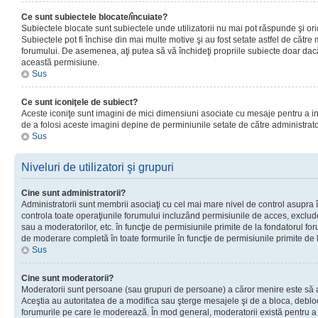
Ce sunt subiectele blocate/încuiate?
Subiectele blocate sunt subiectele unde utilizatorii nu mai pot răspunde şi or
Subiectele pot fi închise din mai multe motive şi au fost setate astfel de către
forumului. De asemenea, aţi putea să vă închideţi propriile subiecte doar dac
această permisiune.
Sus
Ce sunt iconiţele de subiect?
Aceste iconiţe sunt imagini de mici dimensiuni asociate cu mesaje pentru a ind
de a folosi aceste imagini depine de perminiunile setate de către administrato
Sus
Niveluri de utilizatori şi grupuri
Cine sunt administratorii?
Administratorii sunt membrii asociaţi cu cel mai mare nivel de control asupra în
controla toate operaţiunile forumului incluzând permisiunile de acces, excluder
sau a moderatorilor, etc. în funcţie de permisiunile primite de la fondatorul 
de moderare completă în toate formurile în funcţie de permisiunile primite de 
Sus
Cine sunt moderatorii?
Moderatorii sunt persoane (sau grupuri de persoane) a căror menire este să a
Aceştia au autoritatea de a modifica sau şterge mesajele şi de a bloca, debloc
forumurile pe care le moderează. În mod general, moderatorii există pentru a av