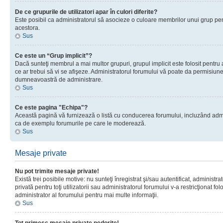
De ce grupurile de utilizatori apar în culori diferite?
Este posibil ca administratorul să asocieze o culoare membrilor unui grup pen
acestora.
Sus
Ce este un “Grup implicit”?
Dacă sunteţi membrul a mai multor grupuri, grupul implicit este folosit pentru
ce ar trebui să vi se afişeze. Administratorul forumului vă poate da permisiun
dumneavoastră de administrare.
Sus
Ce este pagina "Echipa"?
Această pagină vă furnizează o listă cu conducerea forumului, incluzând adminis
ca de exemplu forumurile pe care le moderează.
Sus
Mesaje private
Nu pot trimite mesaje private!
Există trei posibile motive: nu sunteţi înregistrat şi/sau autentificat, administ
privată pentru toţi utilizatorii sau administratorul forumului v-a restricţionat f
administrator al forumului pentru mai multe informaţii.
Sus