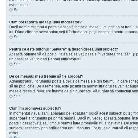
avertismentele acordate pe site-ul în cauză. Contactaţi administratorul forumulu
avertisment.
Sus
Cum pot raporta mesaje unui moderator?
Dacă administratorul a permis această faclitate, mesajul cu pricina ar trebui 
lui. Dând click pe acest buton,veţi fi îndrumat cu paşii necesari pentru raport
Sus
Pentru ce este butonul "Salvare" la deschiderea unui subiect?
Această opţiune vă dă posibilitatea să salvaţi pasaje în vederea finalizării şi pu
un pasaj salvat, folosiţi Panoul utilizatorului.
Sus
De ce mesajul meu trebuie să fie aprobat?
Administratorul forumului poate a decis că mesajele din forumul în care scrieţi
să fie publicate. De asemenea, este posibil ca administratorul să vă fi adăugat 
mesaje recesită revizuire înainte de a fi publicate. Vă rugăm să contactaţi adm
Sus
Cum îmi promovez subiectul?
În momentul vizualizării, apăsând pe legătura “Ridică acest subiect” puteţi "p
superioară a forumului pe prima pagină. Dacă nu vedeţi această opţiune, î
poate fi dezactivată sau timpul permis între promovări nu a fost atins. De as
subiectul respectiv prin adăugarea unui răspuns. Totuşi, asiguraţi-vă că respe
astfel.