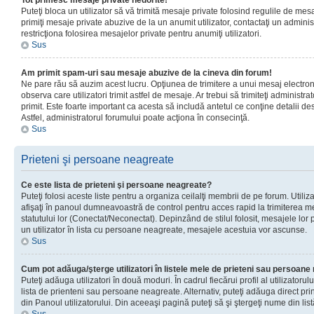
Tot primesc mesaje private nedorite!
Puteţi bloca un utilizator să vă trimită mesaje private folosind regulile de mes
primiţi mesaje private abuzive de la un anumit utilizator, contactaţi un adminis
restricţiona folosirea mesajelor private pentru anumiţi utilizatori.
Sus
Am primit spam-uri sau mesaje abuzive de la cineva din forum!
Ne pare rău să auzim acest lucru. Opţiunea de trimitere a unui mesaj electro
observa care utilizatori trimit astfel de mesaje. Ar trebui să trimiteţi administ
primit. Este foarte important ca acesta să includă antetul ce conţine detalii des
Astfel, administratorul forumului poate acţiona în consecinţă.
Sus
Prieteni şi persoane neagreate
Ce este lista de prieteni şi persoane neagreate?
Puteţi folosi aceste liste pentru a organiza ceilalţi membrii de pe forum. Utilizat
afişaţi în panoul dumneavoastră de control pentru acces rapid la trimiterea me
statutului lor (Conectat/Neconectat). Depinzând de stilul folosit, mesajele lor
un utilizator în lista cu persoane neagreate, mesajele acestuia vor ascunse.
Sus
Cum pot adăuga/şterge utilizatori în listele mele de prieteni sau persoan
Puteţi adăuga utilizatori în două moduri. În cadrul fiecărui profil al utilizatorul
lista de prienteni sau persoane neagreate. Alternativ, puteţi adăuga direct pri
din Panoul utilizatorului. Din aceeaşi pagină puteţi să şi ştergeţi nume din list