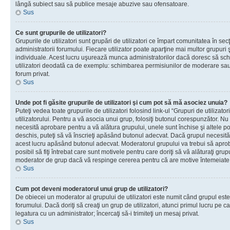
lângă subiect sau să publice mesaje abuzive sau ofensatoare.
Sus
Ce sunt grupurile de utilizatori?
Grupurile de utilizatori sunt grupări de utilizatori ce împart comunitatea în secţ
administratorii forumului. Fiecare utilizator poate aparţine mai multor grupuri 
individuale. Acest lucru uşurează munca administratorilor dacă doresc să sch
utilizatori deodată ca de exemplu: schimbarea permisiunilor de moderare sau 
forum privat.
Sus
Unde pot fi găsite grupurile de utilizatori şi cum pot să mă asociez unuia?
Puteţi vedea toate grupurile de utilizatori folosind link-ul “Grupuri de utilizato
utilizatorului. Pentru a vă asocia unui grup, folosiţi butonul corespunzător. N
necesită aprobare pentru a vă alătura grupului, unele sunt închise şi altele p
deschis, puteţi să vă înscrieţi apăsând butonul adecvat. Dacă grupul necesită
acest lucru apăsând butonul adecvat. Moderatorul grupului va trebui să apr
posibil să fiţi întrebat care sunt motivele pentru care doriţi să vă alăturaţi gru
moderator de grup dacă vă respinge cererea pentru că are motive întemeiate
Sus
Cum pot deveni moderatorul unui grup de utilizatori?
De obiecei un moderator al grupului de utilizatori este numit când grupul este
forumului. Dacă doriţi să creaţi un grup de utilizatori, atunci primul lucru pe car
legatura cu un administrator; încercaţi să-i trimiteţi un mesaj privat.
Sus