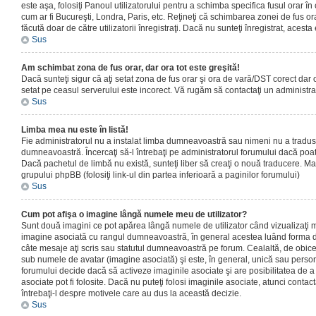
este aşa, folosiţi Panoul utilizatorului pentru a schimba specifica fusul orar în
cum ar fi Bucureşti, Londra, Paris, etc. Reţineţi că schimbarea zonei de fus orar
făcută doar de către utilizatorii înregistraţi. Dacă nu sunteţi înregistrat, aces
Sus
Am schimbat zona de fus orar, dar ora tot este greşită!
Dacă sunteţi sigur că aţi setat zona de fus orar şi ora de vară/DST corect dar o
setat pe ceasul serverului este incorect. Vă rugăm să contactaţi un administr
Sus
Limba mea nu este în listă!
Fie administratorul nu a instalat limba dumneavoastră sau nimeni nu a tradus
dumneavoastră. Încercaţi să-l întrebaţi pe administratorul forumului dacă poat
Dacă pachetul de limbă nu există, sunteţi liber să creaţi o nouă traducere. Mai 
grupului phpBB (folosiţi link-ul din partea inferioară a paginilor forumului)
Sus
Cum pot afişa o imagine lângă numele meu de utilizator?
Sunt două imagini ce pot apărea lângă numele de utilizator când vizualizaţi m
imagine asociată cu rangul dumneavoastră, în general acestea luând forma de
câte mesaje aţi scris sau statutul dumneavoastră pe forum. Cealaltă, de obic
sub numele de avatar (imagine asociată) şi este, în general, unică sau personal
forumului decide dacă să activeze imaginile asociate şi are posibilitatea de a
asociate pot fi folosite. Dacă nu puteţi folosi imaginile asociate, atunci contact
întrebaţi-l despre motivele care au dus la această decizie.
Sus