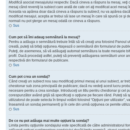
Modifică
asociat mesajulului respectiv. Dacă cineva a răspuns la mesaj, veţi 
mesaj când reveniţi la subiect care arată de cate ori aţi modificat acel mesaj 
Aceasta va apărea doar dacă cineva a răspuns la subiect; nu va apărea dacă
modificat mesajul, aceştia ar trebui să lase un mesaj în care să spună ce şi de 
normali nu pot şterge un mesaj odată ce cineva a răspuns.
Sus
Cum pot să îmi adaug semnătură la mesaj?
Pentru a adăuga o semnătură trebuie întâi să vă creaţi una folosind Panoul ut
creată, puteţi să bifaţi opţiunea
Ataşează o semnătură
din formularul de publ
Puteţi, de asemenea, să vă adăugaţi automat semnătura la toate mesajele b
profil. Dacă procedaţi astfel, puteţi să preveniţi adăugarea semnăturii unor a
respectivă din formularul de publicare.
Sus
Cum pot crea un sondaj?
Când creaţi un subiect nou sau modificaţi primul mesaj al unui subiect, ar tre
chestionar
sub zona principală de publicare; dacă nu vedeţi acest lucru probab
necesare pentru a crea sondaje. Introduceţi un titlu pentru chestionar şi cel p
corespunzător având grijă să specificaţi o opţiune pe fiecare rând. Puteţi să s
utilizatorul de poate selecta în timpul votării folosind “Opţiuni per utilizator”, v
înseamnă un sondaj permanent) şi în cele din urmă opţiunea ce pemite utilizat
Sus
De ce nu pot adăuga mai multe opţiuni la sondaj?
Limita pentru opţiunile sondajului este specificată de către administratorul fo