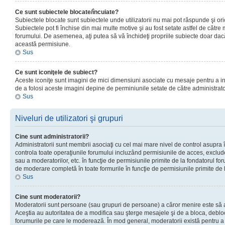
Ce sunt subiectele blocate/încuiate?
Subiectele blocate sunt subiectele unde utilizatorii nu mai pot răspunde şi or
Subiectele pot fi închise din mai multe motive şi au fost setate astfel de către
forumului. De asemenea, aţi putea să vă închideţi propriile subiecte doar dac
această permisiune.
Sus
Ce sunt iconiţele de subiect?
Aceste iconiţe sunt imagini de mici dimensiuni asociate cu mesaje pentru a ind
de a folosi aceste imagini depine de perminiunile setate de către administrato
Sus
Niveluri de utilizatori şi grupuri
Cine sunt administratorii?
Administratorii sunt membrii asociaţi cu cel mai mare nivel de control asupra în
controla toate operaţiunile forumului incluzând permisiunile de acces, excluder
sau a moderatorilor, etc. în funcţie de permisiunile primite de la fondatorul 
de moderare completă în toate formurile în funcţie de permisiunile primite de 
Sus
Cine sunt moderatorii?
Moderatorii sunt persoane (sau grupuri de persoane) a căror menire este să a
Aceştia au autoritatea de a modifica sau şterge mesajele şi de a bloca, debloc
forumurile pe care le moderează. În mod general, moderatorii există pentru a av