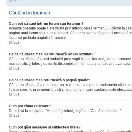
Sus
Căutând în forumuri
Cum pot să caut într-un forum sau forumuri?
Această operaţie poate fi efectuată prin introducerea termenului căutat în că
pagina unui forum sau a unui subiect. Căutarea avansată poate fi accesată fo
localizat pe toate paginile forumului.
Sus
De ce căutarea mea nu returnează niciun rezultat?
Căutarea efectuată a fost probabil prea vagă şi a inclus mulţi termeni comuni
mai specific şi folosiţi opţiunile disponibile în formularul de căutare avansată.
Sus
De ce căutarea mea returnează o pagină goală!?
Căutarea efectuată a returnat prea multe rezultate pentru webserver să le man
fiţi mai specific în termenii folosiţi şi forumurile în care căutarea este efectuată
Sus
Cum pot căuta utilizatori?
Duceţi-vă la secţiunea “Membri” şi folosiţi legătura “Caută un membru”.
Sus
Cum pot găsi mesajele şi subiectele mele?