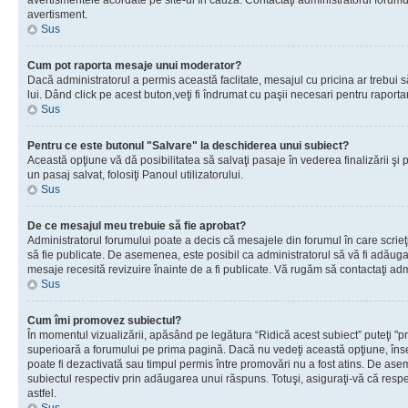
avertismentele acordate pe site-ul în cauză. Contactaţi administratorul forumulu
avertisment.
Sus
Cum pot raporta mesaje unui moderator?
Dacă administratorul a permis această faclitate, mesajul cu pricina ar trebui 
lui. Dând click pe acest buton,veţi fi îndrumat cu paşii necesari pentru raport
Sus
Pentru ce este butonul "Salvare" la deschiderea unui subiect?
Această opţiune vă dă posibilitatea să salvaţi pasaje în vederea finalizării şi pu
un pasaj salvat, folosiţi Panoul utilizatorului.
Sus
De ce mesajul meu trebuie să fie aprobat?
Administratorul forumului poate a decis că mesajele din forumul în care scrieţi
să fie publicate. De asemenea, este posibil ca administratorul să vă fi adăugat 
mesaje recesită revizuire înainte de a fi publicate. Vă rugăm să contactaţi adm
Sus
Cum îmi promovez subiectul?
În momentul vizualizării, apăsând pe legătura “Ridică acest subiect” puteţi "p
superioară a forumului pe prima pagină. Dacă nu vedeţi această opţiune, î
poate fi dezactivată sau timpul permis între promovări nu a fost atins. De as
subiectul respectiv prin adăugarea unui răspuns. Totuşi, asiguraţi-vă că respe
astfel.