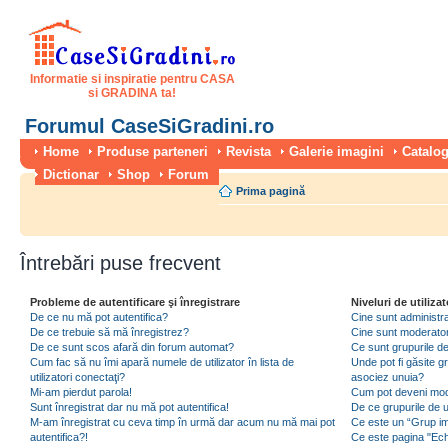
Informatie si inspiratie pentru CASA
si GRADINA ta!
Forumul CaseSiGradini.ro
Home
Produse parteneri
Revista
Galerie imagini
Catalog
Dictionar
Shop
Forum
Prima pagină
Întrebări puse frecvent
Probleme de autentificare şi înregistrare
Niveluri de utilizat
De ce nu mă pot autentifica?
Cine sunt administra
De ce trebuie să mă înregistrez?
Cine sunt moderator
De ce sunt scos afară din forum automat?
Ce sunt grupurile de 
Cum fac să nu îmi apară numele de utilizator în lista de
Unde pot fi găsite gr
utilizatori conectaţi?
asociez unuia?
Mi-am pierdut parola!
Cum pot deveni moder
Sunt înregistrat dar nu mă pot autentifica!
De ce grupurile de uti
M-am înregistrat cu ceva timp în urmă dar acum nu mă mai pot
Ce este un “Grup imp
autentifica?!
Ce este pagina "Ec