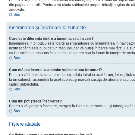
Pentru a afişa mesajele dumneavoastră folosiţi legătura “Căută mesajele utiliz
din pagina de profil. Pentru a vă căuta subiectele proprii, folosiţi pagina de c
adecvate.
Sus
Însemnarea şi înscrierea la subiecte
Care este diferenţa dintre a însemna şi a înscrie?
Însemnarea în phpBB3 este foarte asemănătoare cu însemnarea în navigator
notificat când este publicat un răspuns, dar vă puteţi întoarce mai târziu la subie
va fi publicat un raspuns în subiectul respectiv sau în forum în funcţie de meto
Sus
Cum mă pot înscrie la anumite subiecte sau forumuri?
Pentru a vă înscrie la un anumit forum, odata intrat în acel forum, folosiţi link
la un subiect, răspundeţi la acel subiect şi marcaţi căsuţa de abonare sau put
cadrul subiectului.
Sus
Cum imi pot şterge înscrierile?
Pentru a vă şterge o înscriere, mergeţi în Panoul utilizatorului şi folosiţi legătur
Sus
Fişiere ataşate