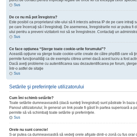
punct de contact pentru implicaţii legale de orice fel cu excepţia celor specific
Sus
De ce nu mă pot înregistra?
Este posibil ca proprietarul site-ului să fi interzis adresa IP de pe care intraţi 
pe care încercaţi să-l înregistraţi. De asemenea, înregistrarile noi ar putea fi d
ului pentru a preveni vizitatorii noi să se înregistreze. Contactaţi un administr
Sus
Ce face opţiunea “Şterge toate cookie-urile forumului”?
Această opţiune va şterge toate cookie-urile create de către phpBB care vă ţ
permite funcţionalităţi ca de exemplu citirea urmei dacă acest lucru a fost acti
Dacă aveţi probleme cu autentificarea sau dezautentificarea pe forum, şterger
într-o astfel de sitaţie
Sus
Setările şi preferinţele utilizatorului
Cum îmi schimb setările?
Toate setările dumneavoastră (dacă sunteţi înregistrat) sunt păstrate în baza de
Panoul utilizatorului; în general un link poate fi găsit în partea superioară a p
permite să vă schimbaţi toate setările şi preferinţele.
Sus
Orele nu sunt corecte!
S-ar putea ca dumneavoastră să vedeţi orele afişate dintr-o zonă cu fus orar di