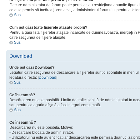
Ce fişiere ataşate sunt permise pe acest forum?
Fiecare administrator de forum poate permite sau restricţiona anumite tipuri de
ce este permis sâ încărcaţi, contactaţi administratorul forumului pentru asisten
Sus
Cum pot găsi toate fişierele ataşate proprii?
Pentru a găsi lista fişierelor ataşate încărcate de dumneavoastră, mergeţi în Pan
către secţiunea de fişiere ataşate.
Sus
Download
Unde pot găsi Download?
Legături către secţiunea de descărcare a fişierelor sunt disponibile în meniul
legătură directă: [
Download
]
Sus
Ce înseamnă?
Descărcarea nu este posibilă. Limita de trafic stabiltă de administratori în ac
sau pentru categoria afişată a fost integral consumată.
Sus
Ce înseamnă ?
Descărcarea nu este posibilă. Motive:
- Descărcare blocată de administrator.
- Utilizatorul nu este autentificat iar descărcarea este permisă doar utilizatorilo