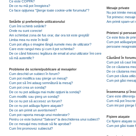
Ce este COPPA?
De ce nu mă pot înregistra?
Mesaje private
Ce face opţiunea “Şterge toate cookie-urile forumului”?
Nu pot trimite mesaj
Tot primesc mesaje 
Setările şi preferinţele utilizatorului
Am primit spam-uri 
Cum îmi schimb setările?
Orele nu sunt corecte!
Prieteni şi persoa
Am schimbat zona de fus orar, dar ora tot este greşită!
Ce este lista de pri
Limba mea nu este în listă!
Cum pot adăuga/şterg
Cum pot afişa o imagine lângă numele meu de utilizator?
persoane neagreat
Care este rangul meu şi cum il pot schimba?
De ce când folosesc legătura de email al unui utilizator îmi cere
Căutând în forumu
să mă autentific?
Cum pot să caut înt
De ce căutarea mea 
Probleme de scriere/publicare al mesajelor
De ce căutarea mea
Cum deschid un subiect în forum?
Cum pot căuta utiliz
Cum pot modifica sau şterge un mesaj?
Cum pot găsi mesaje
Cum pot să îmi adaug semnătură la mesaj?
Cum pot crea un sondaj?
Însemnarea şi însc
De ce nu pot adăuga mai multe opţiuni la sondaj?
Care este diferenţa 
Cum modific sau şterg un sondaj?
Cum mă pot înscrie 
De ce nu pot să accesez un forum?
Cum imi pot şterge î
De ce nu pot adăuga fişiere ataşate?
De ce am primit un avertisment?
Cum pot raporta mesaje unui moderator?
Fişiere ataşate
Pentru ce este butonul "Salvare" la deschiderea unui subiect?
Ce fişiere ataşate 
De ce mesajul meu trebuie să fie aprobat?
Cum pot găsi toate f
Cum îmi promovez subiectul?