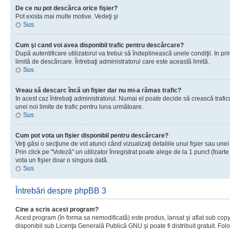
De ce nu pot descărca orice fişier?
Pot exista mai multe motive. Vedeţi şi
Sus
Cum şi cand voi avea disponibil trafic pentru descărcare?
După autentificare utilizatorul va trebui să îndeplinească unele condiţii. In prim
limită de descărcare. Întrebaţi administratorul care este această limită.
Sus
Vreau să descarc încă un fişier dar nu mi-a rămas trafic?
In acest caz întrebaţi administratorul. Numai el poate decide să crească trafic
unei noi limite de trafic pentru luna următoare.
Sus
Cum pot vota un fişier disponibil pentru descărcare?
Veţi găsi o secţiune de vot atunci când vizualizaţi detaliile unui fişier sau unei
Prin click pe "Voteză" un utilizator înregistrat poate alege de la 1 punct (foarte
vota un fişier doar o singura dată.
Sus
Întrebări despre phpBB 3
Cine a scris acest program?
Acest program (în forma sa nemodificată) este produs, lansat şi aflat sub copy
disponibil sub Licenţa Generală Publică GNU şi poate fi distribuit gratuit. Folos