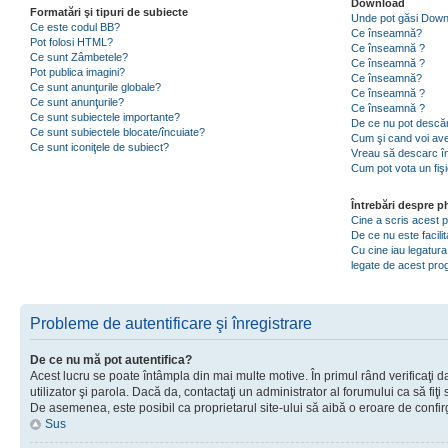
Download
Formatări şi tipuri de subiecte
Unde pot găsi Dow
Ce este codul BB?
Ce înseamnă?
Pot folosi HTML?
Ce înseamnă ?
Ce sunt Zâmbetele?
Ce înseamnă ?
Pot publica imagini?
Ce înseamnă?
Ce sunt anunţurile globale?
Ce înseamnă ?
Ce sunt anunţurile?
Ce înseamnă ?
Ce sunt subiectele importante?
De ce nu pot descăr
Ce sunt subiectele blocate/încuiate?
Cum şi cand voi ave
Ce sunt iconiţele de subiect?
Vreau să descarc în
Cum pot vota un fiş
Întrebări despre 
Cine a scris acest
De ce nu este facili
Cu cine iau legatura
legate de acest pr
Probleme de autentificare şi înregistrare
De ce nu mă pot autentifica?
Acest lucru se poate întâmpla din mai multe motive. În primul rând verificaţi d
utilizator şi parola. Dacă da, contactaţi un administrator al forumului ca să fiţi 
De asemenea, este posibil ca proprietarul site-ului să aibă o eroare de confir
Sus